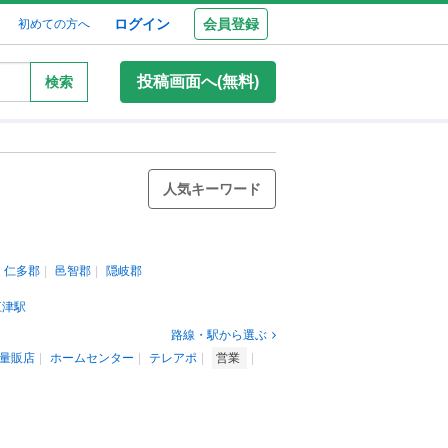
ログイン
会員登録
初めての方へ
投稿画面へ(無料)
検索
人気キーワード
仁多郡
邑智郡
隠岐郡
江津駅
路線・駅から選ぶ
量販店
ホームセンター
テレアポ
営業