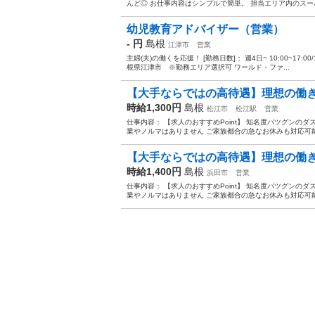
んど◎ お仕事内容はシンプルで簡単。 担当エリア内のスー
幼児教育アドバイザー（営業）
- 円
島根
江津市
営業
主婦(夫)の働くを応援！ [勤務日数]： 週4日~ 10:00~17:00/10:
根県江津市 ※勤務エリア選択可 ワールド・ファ...
【大手ならではの高待遇】理想の働
時給1,300円
島根
松江市
松江駅
営業
仕事内容： 【求人のおすすめPoint】 知名度バツグンのダ
業やノルマはありません ご家族都合の急なお休みも対応可能 
【大手ならではの高待遇】理想の働
時給1,400円
島根
浜田市
営業
仕事内容： 【求人のおすすめPoint】 知名度バツグンのダ
業やノルマはありません ご家族都合の急なお休みも対応可能 