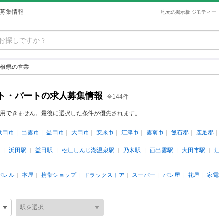
募集情報
地元の掲示板 ジモティー
根県の営業
ト・パートの求人募集情報
全144件
用できません。最後に選択した条件が優先されます。
浜田市
出雲市
益田市
大田市
安来市
江津市
雲南市
飯石郡
鹿足郡
浜田駅
益田駅
松江しんじ湖温泉駅
乃木駅
西出雲駅
大田市駅
パレル
本屋
携帯ショップ
ドラックストア
スーパー
パン屋
花屋
家電