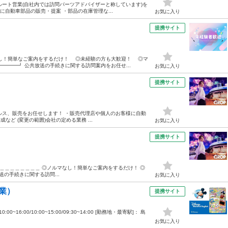
、ルート営業(自社内では訪問パーツアドバイザーと称しています)を
に自動車部品の販売・提案 ・部品の在庫管理な...
お気に入り
提携サイト
し！簡単なご案内をするだけ！ ◎未経験の方も大歓迎！ ◎マ
━━━┛ 公共放送の手続きに関する訪問案内をお任せ...
お気に入り
提携サイト
ールス、販売をお任せします！ ・販売代理店や個人のお客様に自動
など (変更の範囲)会社の定める業務 ...
お気に入り
提携サイト
！ ＿＿＿＿＿＿＿＿＿＿＿＿＿ ◎ノルマなし！簡単なご案内をするだけ！ ◎
の手続きに関する訪問...
お気に入り
業）
提携サイト
00~16:00/10:00~15:00/09:30~14:00 [勤務地・最寄駅]： 島
お気に入り