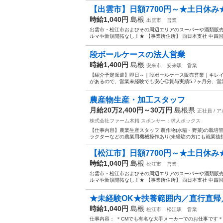
【出雲市】日額7700円～★土日休み
時給1,040円
島根
出雲市
営業
出雲市・松江市およびその周辺エリアのスーパーや酒類販売
ルマや新規開拓なし！★ 【事業所住所】 西日本支社 中四国オフ
段ボールケースの法人営業
時給1,400円
島根
安来市
安来駅
営業
【紹介予定派遣】即日～｜段ボールケース販売営業｜キレ
があるので、営業未経験でも安心◎賞与実績5.7ヶ月分、営
農産物生産・加工スタッフ
月給20万2,400円～30万円
島根県
正社員 / 
株式会社ファーム木精
スポンサー：求人ボックス
【仕事内容】農業生産スタッフ:農作物(水稲・野菜)の栽培
ラクターなどの農業用機械操作あり(未経験の方にも就業後指導
【松江市】日額7700円～★土日休み
時給1,040円
島根
松江市
営業
出雲市・松江市およびその周辺エリアのスーパーや酒類販売
ルマや新規開拓なし！★ 【事業所住所】 西日本支社 中四国オフ
★未経験OK★扶養範囲内／直行直帰／
時給1,040円
島根
松江市
松江駅
営業
仕事内容： ＊CMでも有名な大手メーカーでのお仕事です