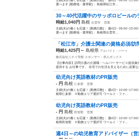
主婦(夫)の働くを応援！ [勤務日数]： 週4日~ 09:00~15:00/10:0
選べます [勤務地・最寄駅]： 島根県松江市...
30～40代活躍中のサッポロビールの
時給1,040円
島根
出雲市
営業
主婦(夫)の働くを応援！ [勤務日数]： 週4日~ 09:00~15:00/10:0
選べます [勤務地・最寄駅]： 島根県出雲市...
「松江市」介護士関連の資格必須/訪問介
時給1,425円～
島根県
アルバイト・パート
株式会社ニチイ学館
スポンサー：求人ボックス
【仕事内容】訪問介護の介護職・ヘルパー サービス提供責
提供する お仕事です。 在宅での生活を支えるために必要な生
幼児向け英語教材のPR販売
- 円
島根
仁多郡
営業
主婦(夫)の働くを応援！ [勤務日数]： 週4日~ 10:00~17:00/10:
根県仁多郡 ※勤務エリア選択可 ワールド・ファ...
幼児向け英語教材のPR販売
- 円
島根
邑智郡
営業
主婦(夫)の働くを応援！ [勤務日数]： 週4日~ 10:00~17:00/10:
根県邑智郡 ※勤務エリア選択可 ワールド・ファ...
週4日～の幼児教育アドバイザー（営