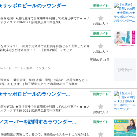
★サッポロビールのラウンダー...
提携サイト
店を巡回♪ ★直行直帰で自家用車を利用してのお仕事です★ ★ノ
ィス 〒730-0021 広島県広島市中区胡町...
お気に入り
提携サイト
イなオフィス♪ 紹介予定派遣で正社員を目指せる！充実した研修
業車貸与など待遇充実！！ 【仕事内容】 ＜エリア...
お気に入り
更新02月04日
アルバイト・パート / 新卒・インターン
管理全般 ・栽培管理、整地 収穫、選別・袋詰め、出荷作業など ト
いたします。) 加工製造スタッフ:農産物の加工作業全...
★サッポロビールのラウンダー...
提携サイト
店を巡回♪ ★直行直帰で自家用車を利用してのお仕事です★ ★ノ
ィス 〒730-0021 広島県広島市中区胡町...
お気に入り
スーパーを訪問するラウンダー...
提携サイト
＊ 研修制度が充実しているので、未経験からスタートした方がほと