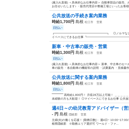
(雇入れ直後) ＜具体的なお仕事内容＞ 自動車部品の販売
お任せいたします♪ ・販売代理店や整備工場といったお客様
公共放送の手続き案内業務
時給1,700円
島根
松江市
営業
日払い
┏━━━━━━━━━━━━━━━━━━┓ ◎ノルマな
イペースにできるお仕事 ┗━━━━━━━━━━━━━━━
新車・中古車の販売・営業
時給1,300円
島根
松江市
営業
日払い
(雇入れ直後) ＜具体的なお仕事内容＞ 新車、中古車のセ
車の販売 ・各自動車の機能等の説明 ・試乗案内 ・見積書作成
公共放送に関する案内業務
時給1,800円
島根
松江市
営業
日払い
‾‾‾‾‾‾‾‾‾‾‾‾‾ 高時給1,800円！ 月収28万以上可能
未経験の方も大歓迎！ ◎マイペースにできるお仕事 公共放送
週4日～の幼児教育アドバイザー（営
- 円
島根
隠岐郡
営業
主婦(夫)の働くを応援！ [勤務日数]： 週4日~ 10:00~17:00/10:
根県隠岐郡 ※勤務エリア選択可 ワールド・ファ...