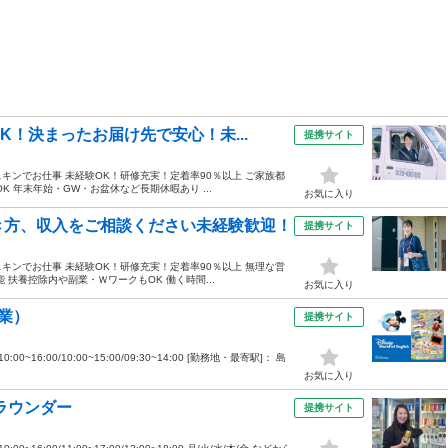
！決まったお届け先で安心！未...
提携サイト
スキンでお仕事 未経験OK！研修充実！定着率90％以上 ご家族都
 年末年始・GW・お盆休など長期休暇あり ...
お気に入り
き方、収入をご相談ください未経験歓迎！
提携サイト
スキンでお仕事 未経験OK！研修充実！定着率90％以上 無理な営
扶養控除内や副業・ＷワークもOK 働く時間...
お気に入り
業）
提携サイト
00~16:00/10:00~15:00/09:30~14:00 [勤務地・最寄駅]： 島
お気に入り
ラウンダー
提携サイト