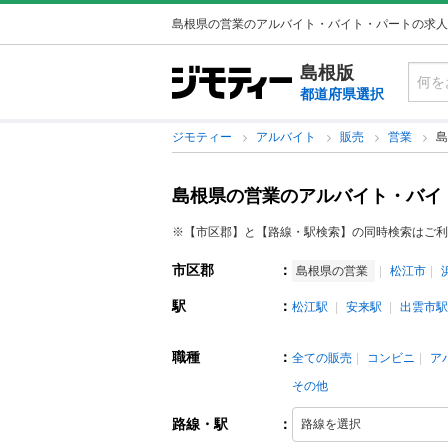
島根県の営業のアルバイト・バイト・パートの求人
島根版
都道府県選択
ジモティー
アルバイト
販売
営業
島
島根県の営業のアルバイト・バイ
※【市区郡】と【路線・駅検索】の同時検索はご利
市区郡
：
島根県の営業
松江市
駅
：
松江駅
安来駅
出雲市駅
職種
：
全ての販売
コンビニ
ア
その他
路線・駅
：