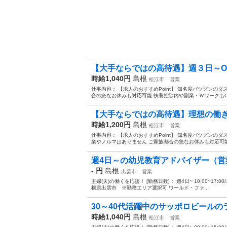
【大手ならではの高待遇】週３日～OK
時給1,040円
島根
松江市
営業
仕事内容： 【求人のおすすめPoint】 知名度バツグンのダ
合の急なお休みも対応可能 扶養控除内や副業・ＷワークもOK
【大手ならではの高待遇】理想の働
時給1,200円
島根
松江市
営業
仕事内容： 【求人のおすすめPoint】 知名度バツグンのダ
業やノルマはありません ご家族都合の急なお休みも対応可能 
週4日～の幼児教育アドバイザー（営
- 円
島根
出雲市
営業
主婦(夫)の働くを応援！ [勤務日数]： 週4日~ 10:00~17:00/10:
根県出雲市 ※勤務エリア選択可 ワールド・ファ...
30～40代活躍中のサッポロビールの
時給1,040円
島根
松江市
営業