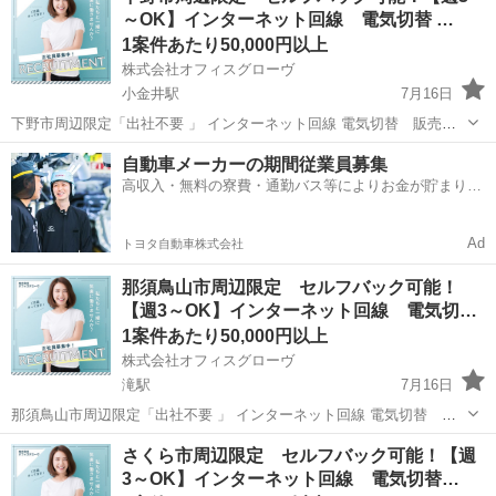
～OK】インターネット回線 電気切替 …
す。 【主な仕事...
1案件あたり50,000円以上
株式会社オフィスグローヴ
小金井駅
7月16日
下野市周辺限定「出社不要 」 インターネット回線 電気切替 販売紹
介 のお仕事です。 私たちは地域の人々に役立つ 大手通信キャリアの
栃木
下野市
小金井駅
営業
セルフ
自動車メーカーの期間従業員募集
インターネット回線 の商品やサービスをご案内し、ご契約いただきま
高収入・無料の寮費・通勤バス等によりお金が貯まりや
す。 【主な仕事...
すい環境
Ad
トヨタ自動車株式会社
那須鳥山市周辺限定 セルフバック可能！
【週3～OK】インターネット回線 電気切…
1案件あたり50,000円以上
株式会社オフィスグローヴ
滝駅
7月16日
那須鳥山市周辺限定「出社不要 」 インターネット回線 電気切替 販
売紹介 のお仕事です。 私たちは地域の人々に役立つ 大手通信キャリ
栃木
那須烏山市
滝駅
営業
セルフ
さくら市周辺限定 セルフバック可能！【週
アのインターネット回線 の商品やサービスをご案内し、ご契約いただ
3～OK】インターネット回線 電気切替…
きます。 【主な...