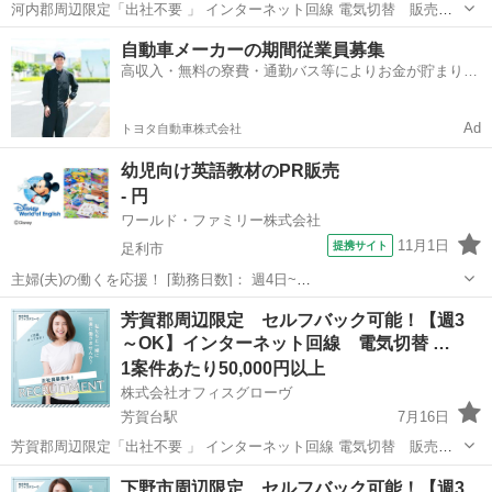
河内郡周辺限定「出社不要 」 インターネット回線 電気切替 販売紹
介 のお仕事です。 私たちは地域の人々に役立つ 大手通信キャリアの
栃木
河内郡
石橋駅
営業
セルフ
自動車メーカーの期間従業員募集
インターネット回線 の商品やサービスをご案内し、ご契約いただきま
高収入・無料の寮費・通勤バス等によりお金が貯まりや
す。 【主な仕事...
すい環境
Ad
トヨタ自動車株式会社
幼児向け英語教材のPR販売
- 円
ワールド・ファミリー株式会社
11月1日
提携サイト
足利市
主婦(夫)の働くを応援！ [勤務日数]： 週4日~
10:00~17:00/10:00~16:00/10:00~15:00/09:30~14:00 [勤務地・最寄
栃木
足利市
営業
芳賀郡周辺限定 セルフバック可能！【週3
駅]： 栃木県足利市 ※勤務エリア選択可 ワールド・ファ...
～OK】インターネット回線 電気切替 …
1案件あたり50,000円以上
株式会社オフィスグローヴ
芳賀台駅
7月16日
芳賀郡周辺限定「出社不要 」 インターネット回線 電気切替 販売紹
介 のお仕事です。 私たちは地域の人々に役立つ 大手通信キャリアの
栃木
芳賀郡
芳賀台駅
営業
セルフ
下野市周辺限定 セルフバック可能！【週3
インターネット回線 の商品やサービスをご案内し、ご契約いただきま