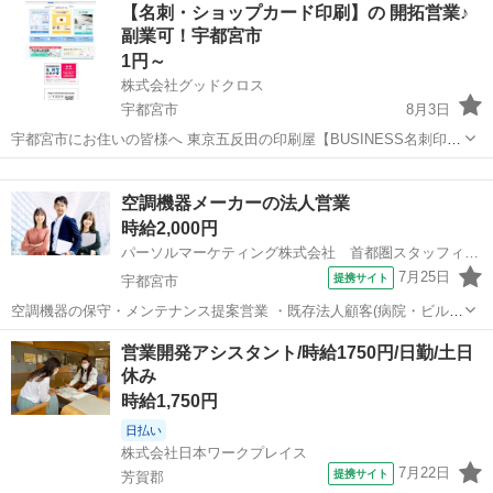
栃木
那須塩原市
営業
【名刺・ショップカード印刷】の 開拓営業♪
駅]： 栃木県那須塩原市 ※勤務エリア選択可 ワールド・...
副業可！宇都宮市
1円～
株式会社グッドクロス
宇都宮市
8月3日
宇都宮市にお住いの皆様へ 東京五反田の印刷屋【BUSINESS名刺印刷
所】です。 Wワーク・副業として 企業や飲食店等の店舗に対して 名
栃木
宇都宮市
営業
スタッフ
刺印刷の開拓営業 を行っていただける方を募集しています。 今のあ...
空調機器メーカーの法人営業
時給2,000円
パーソルマーケティング株式会社 首都圏スタッフィング部 首都圏スタッフィング課
7月25日
提携サイト
宇都宮市
空調機器の保守・メンテナンス提案営業 ・既存法人顧客(病院・ビル・
工場等)へのルート訪問 ・保守点検・整備・省エネ商材の提案 ・見積
栃木
宇都宮市
営業
営業開発アシスタント/時給1750円/日勤/土日
書・提案書の作成 ・部品・作業の発注および検収 ・社内専用システム
休み
(セールスフォース)での事...
時給1,750円
日払い
株式会社日本ワークプレイス
7月22日
提携サイト
芳賀郡