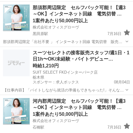
紹介 のお仕事です。 私たちは地域の人々に役立つ 大手通信キャリア
栃木
下都賀郡
壬生駅
営業
セルフ
那須郡周辺限定 セルフバック可能！【週3
のインターネット回線 の商品やサービスをご案内し、ご契約いただき
～OK】インターネット回線 電気切替 …
ます。 【主な仕...
1案件あたり50,000円以上
株式会社オフィスグローヴ
黒田原駅
7月16日
那須郡周辺限定「出社不要 」 インターネット回線 電気切替 販売紹
介 のお仕事です。 私たちは地域の人々に役立つ 大手通信キャリアの
栃木
那須郡
黒田原駅
営業
セルフ
スーツセレクトの接客販売スタッフ/週1日・1
インターネット回線 の商品やサービスをご案内し、ご契約いただきま
日1h〜OK/未経験・バイトデビュー…
す。 【主な仕事...
時給1,210円
SUIT SELECT FKDインターパーク店
栃木県
スポンサー：求人ボックス
08月04日
【仕事内容】「バイトしながら就活の準備もできちゃった!」そんな先
輩が多数活躍中! ネクタイの結び方が分からなくても大丈夫。一から丁
アルバイト・パート
河内郡周辺限定 セルフバック可能！【週3
寧に教えるので未経験でも安心です 週1日・1日1時間〜OKの柔軟シフ
～OK】インターネット回線 電気切替 …
トだから、授業やサークル、テスト...
1案件あたり50,000円以上
株式会社オフィスグローヴ
石橋駅
7月16日