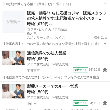
主婦(夫)の働くを応援！ [勤務日数]： 週3日~5日
09:00~13:00/09:00~15:00/10:00~14:00/12:00~16:00/13:00~19:00 月/
栃木
宇都宮市
営業
販売・接客/くらし応援コジマ・販売スタッフ
火/水/木/金 などから選べます [勤務...
の求人情報です/未経験者から安心スター…
時給1,070円～
コジマ×ビックカメラ鹿沼店
栃木県
スポンサー：求人ボックス
05月28日
【仕事内容】<このお仕事の魅力> お好きな家電が社割で買える 週4日
5時間～!働き方が選べる! 時給 1分単位で計算します 東証プライム上場
アルバイト・パート
通信業界での法人営業
の安定企業 <仕事内容> 家電量販店コジマで接客スタッフ 各種家電の
時給1,950円
ご案内 在庫整理 お...
アデコ株式会社 宇都宮支社
5月19日
提携サイト
宇都宮市
【通信業界での法人営業】 モバイルやインフラ等の法人営業を担当い
ただきます。 栃木県内の企業に電話でアポイントを取ってからの訪
栃木
宇都宮市
営業
製薬メーカーでのルート営業
問、関連する事務処理等をお願いします。 大手通信企業での法人営業
時給1,500円
です。飛び込み営業はありません...
アデコ株式会社 宇都宮支社
5月19日
提携サイト
小山市