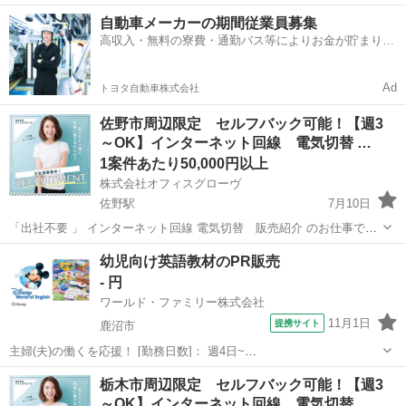
す。 私たちは地域の人々に役立つ 大手通信キャリアのインターネット
栃木
日光市
日光駅
営業
セルフ
自動車メーカーの期間従業員募集
回線 の商品やサービスをご案内し、ご契約いただきます。 【主な仕事
高収入・無料の寮費・通勤バス等によりお金が貯まりや
内容】 ・お...
すい環境
Ad
トヨタ自動車株式会社
佐野市周辺限定 セルフバック可能！【週3
～OK】インターネット回線 電気切替 …
1案件あたり50,000円以上
株式会社オフィスグローヴ
佐野駅
7月10日
「出社不要 」 インターネット回線 電気切替 販売紹介 のお仕事で
す。 私たちは地域の人々に役立つ 大手通信キャリアのインターネット
栃木
佐野市
佐野駅
営業
セルフ
幼児向け英語教材のPR販売
回線 の商品やサービスをご案内し、ご契約いただきます。 【主な仕事
- 円
内容】 ・お...
ワールド・ファミリー株式会社
11月1日
提携サイト
鹿沼市
主婦(夫)の働くを応援！ [勤務日数]： 週4日~
10:00~17:00/10:00~16:00/10:00~15:00/09:30~14:00 [勤務地・最寄
栃木
鹿沼市
営業
栃木市周辺限定 セルフバック可能！【週3
駅]： 栃木県鹿沼市 ※勤務エリア選択可 ワールド・ファ...
～OK】インターネット回線 電気切替 …