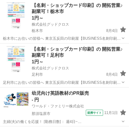
【名刺・ショップカード印刷】の 開拓営業♪
副業可！栃木市
1円～
株式会社グッドクロス
栃木市
8月4日
栃木市にお住いの皆様へ 東京五反田の印刷屋【BUSINESS名刺印刷
所】です。 Wワーク・副業として 企業や飲食店等の店舗に対して 名
栃木
栃木市
営業
スタッフ
【名刺・ショップカード印刷】の 開拓営業♪
刺印刷の開拓営業 を行っていただける方を募集しています。 今のあ
副業可！足利市
な...
1円～
株式会社グッドクロス
足利市
8月4日
足利市にお住いの皆様へ 東京五反田の印刷屋【BUSINESS名刺印刷
所】です。 Wワーク・副業として 企業や飲食店等の店舗に対して 名
栃木
足利市
営業
スタッフ
幼児向け英語教材のPR販売
刺印刷の開拓営業 を行っていただける方を募集しています。 今のあ
- 円
な...
ワールド・ファミリー株式会社
11月1日
提携サイト
那須塩原市
主婦(夫)の働くを応援！ [勤務日数]： 週4日~
10:00~17:00/10:00~16:00/10:00~15:00/09:30~14:00 [勤務地・最寄