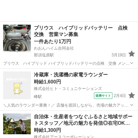
地の家の状況確認(...
プリウス ハイブリッドバッテリー 点検
交換 営業マン募集
一件あたり1万円
わおんハイム合同会社
那須塩原駅
3月19日
プリウス ハイブリッド ハイブリッドバッテリーの点検 交換 メンテ
ナンスサービスを行っています この度 業界初 永久保証をスタート
栃木
那須郡
那須塩原駅
営業
ハイブリッド
冷蔵庫・洗濯機の家電ラウンダー
するにあたり 関東圏 南東北に限り 営業マンを募集致します 履歴書
時給1,600円
と身分証を提示し ...
株式会社ヒト・コミュニケーションズ
2月4日
提携サイト
峰駅
＼人気のラウンダー業務！／ 店舗を巡回しながら、売場の魅力アップ
をお手伝い♪ 無理なくスケジュール管理できて、プライベートとの両
栃木
宇都宮市
峰駅
営業
自治体・生産者をつなぐふるさと地域サポー
立も◎ 【お仕事内容】 大手国内メーカーのラウンダーとして、栃木県
トスタッフ／地元の魅力を発信◎在宅OK…
内の家電量販店を巡回します。...
時給1,300円
株式会社アースコーポレーション