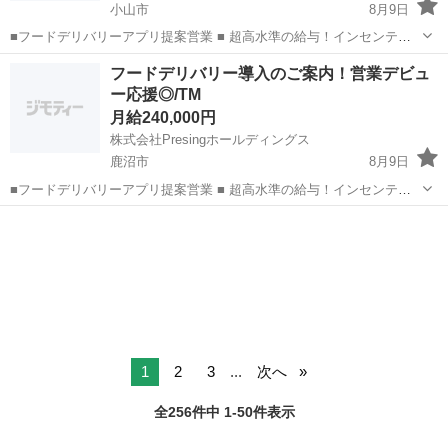
小山市
8月9日
■フードデリバリーアプリ提案営業 ■ 超高水準の給与！インセンティ
ブの上限なし！！ 営業未経験の方でも慣れてくれば1日平均1件獲得し
栃木
小山市
営業
オンライン
フードデリバリー導入のご案内！営業デビュ
ています！！ 地域の飲食店を訪問し、フードデリバリーサービスの導
ー応援◎/TM
入を提案。 新...
月給240,000円
株式会社Presingホールディングス
鹿沼市
8月9日
■フードデリバリーアプリ提案営業 ■ 超高水準の給与！インセンティ
ブの上限なし！！ 営業未経験の方でも慣れてくれば1日平均1件獲得し
栃木
鹿沼市
営業
オンライン
ています！！ 地域の飲食店を訪問し、フードデリバリーサービスの導
入を提案。 新...
1
2
3
...
次へ
全256件中 1-50件表示