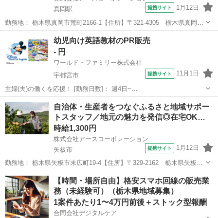
1月12日
提携サイト
真岡駅
勤務地： 栃木県真岡市荒町2166-1【住所】〒321-4305 栃木県真岡市
荒町2166-1 【アクセス】JR真岡駅から車で約5分 真岡駅 自動車5分 週
栃木
真岡市
真岡駅
営業
幼児向け英語教材のPR販売
勤務日時： 週3日~週5日 10:00〜15:00／10:00〜...
- 円
ワールド・ファミリー株式会社
11月1日
提携サイト
宇都宮市
主婦(夫)の働くを応援！ [勤務日数]： 週4日~
10:00~17:00/10:00~16:00/10:00~15:00/09:30~14:00 [勤務地・最寄
栃木
宇都宮市
営業
自治体・生産者をつなぐふるさと地域サポー
駅]： 栃木県宇都宮市 ※勤務エリア選択可 ワールド・フ...
トスタッフ／地元の魅力を発信◎在宅OK…
時給1,300円
株式会社アースコーポレーション
1月12日
提携サイト
矢板市
勤務地： 栃木県矢板市末広町19-4【住所】〒329-2162 栃木県矢板市
末広町19-4 週勤務日時： 週3日~週5日 10:00〜15:00／10:00〜16:00／
栃木
矢板市
営業
【時間・場所自由】格安スマホ回線の販売業
09:00〜14:00 雇用形態： パート・アル...
務（未経験可）（栃木県地域募集）
1案件あたり1〜4万円前後＋ストック型報酬
合同会社デジタルケア