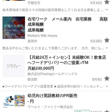
宇都宮市
9月16日
栃木県地域で格安スマホ回線の販売業務をしてくれる方を募集しま
す。（他の地域の方はご相談ください。） 歩合制のお仕事なので、働
栃木
宇都宮市
営業
時給
在宅ワーク メール案内 在宅業務 高額
く時間・場所は自由とさせていただいております。 ノルマもないの
成果報酬
で、気楽にやるのもよし、全...
成果報酬
Mother's Milk honors
真岡市
8月29日
数ある中からご覧いただきまして有難うございます。 当方、他にもお
得な商品を沢山、投稿、出品、掲載してるので是非ご覧になってみて
栃木
真岡市
営業
ネット
【月給24万＋インセン】未経験OK！飲食店
下さい。 沢山のご連絡お待ちしております。 在宅ワークで、弊社提携
へフードデリバリーのご提案♪/TM
の会...
月給240,000円
株式会社Presingホールディングス
那須郡
8月9日
■フードデリバリーアプリ提案営業 ■ 超高水準の給与！インセンティ
ブの上限なし！！ 営業未経験の方でも慣れてくれば1日平均1件獲得し
栃木
那須郡
営業
オンライン
幼児向け英語教材のPR販売
ています！！ 地域の飲食店を訪問し、フードデリバリーサービスの導
- 円
入を提案。 新...
ワールド・ファミリー株式会社