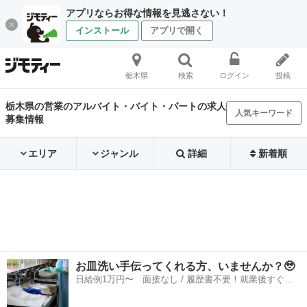
アプリならお得な情報を見逃さない！
インストール
アプリで開く
栃木県
検索
ログイン
投稿
栃木県の営業のアルバイト・バイト・パートの求人
人気キーワード
募集情報
エリア
ジャンル
詳細
新着順
お皿洗い手伝ってくれる方、いませんか？🥹
日給例1万円〜 面接なし / 履歴書不要！就業後すぐに
お給料がもらえる✨