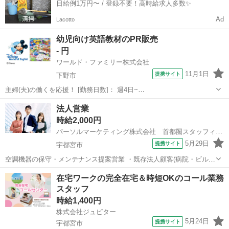
日給例1万円〜 / 登録不要！高時給求人多数✨
Ad
Lacotto
幼児向け英語教材のPR販売
- 円
ワールド・ファミリー株式会社
11月1日
提携サイト
下野市
主婦(夫)の働くを応援！ [勤務日数]： 週4日~
10:00~17:00/10:00~16:00/10:00~15:00/09:30~14:00 [勤務地・最寄
栃木
下野市
営業
法人営業
駅]： 栃木県下野市 ※勤務エリア選択可 ワールド・ファ...
時給2,000円
パーソルマーケティング株式会社 首都圏スタッフィング部 首都圏スタッフィング課
5月29日
提携サイト
宇都宮市
空調機器の保守・メンテナンス提案営業 ・既存法人顧客(病院・ビル・
工場等)へのルート訪問 ・保守点検・整備・省エネ商材の提案 ・見積
栃木
宇都宮市
営業
在宅ワークの完全在宅＆時短OKのコール業務
書・提案書の作成 ・部品・作業の発注および検収 ・社内専用システム
スタッフ
(セールスフォース)での事...
時給1,400円
株式会社ジュピター
5月24日
提携サイト
宇都宮市