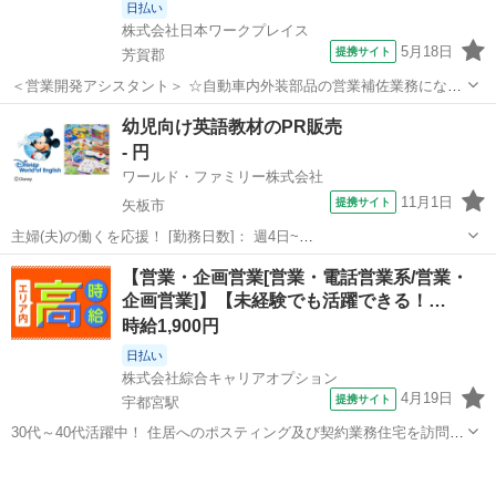
日払い
株式会社日本ワークプレイス
5月18日
提携サイト
芳賀郡
＜営業開発アシスタント＞ ☆自動車内外装部品の営業補佐業務になり
ます！ ・まずは、見積書や資料作成がメインになります！PC業務が得
栃木
芳賀郡
営業
幼児向け英語教材のPR販売
意な方、大歓迎♪ ・商品知識が増え、慣れてきたら将来的には企業先
- 円
への見積書説明もお願いします！...
ワールド・ファミリー株式会社
11月1日
提携サイト
矢板市
主婦(夫)の働くを応援！ [勤務日数]： 週4日~
10:00~17:00/10:00~16:00/10:00~15:00/09:30~14:00 [勤務地・最寄
栃木
矢板市
営業
【営業・企画営業[営業・電話営業系/営業・
駅]： 栃木県矢板市 ※勤務エリア選択可 ワールド・ファ...
企画営業]】【未経験でも活躍できる！…
時給1,900円
日払い
株式会社綜合キャリアオプション
4月19日
提携サイト
宇都宮駅
30代～40代活躍中！ 住居へのポスティング及び契約業務住宅を訪問し
受信料の契約、 契約状況の確認(対象かどうか、 本人確認)受信料の支
栃木
宇都宮市
宇都宮駅
営業
払い方法チェック(口座・クレジットカード・専用端末での登録など)現