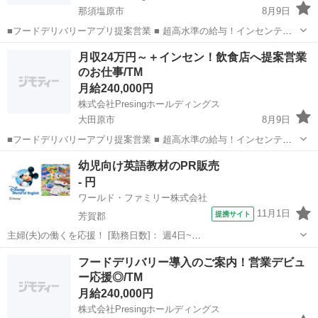
那須塩原市
8月9日
■フードデリバリーアプリ提案営業 ■ 超高水準の給与！インセンティ
ブの上限なし！！ 営業未経験の方でも慣れてくれば1日平均1件獲得し
栃木
那須塩原市
営業
スタッフ
月収24万円～＋インセン！飲食店へ提案営業
ています！！ 地域の飲食店を訪問し、フードデリバリーサービスの導
のお仕事/TM
入を提案。 新...
月給240,000円
株式会社Presingホールディングス
大田原市
8月9日
■フードデリバリーアプリ提案営業 ■ 超高水準の給与！インセンティ
ブの上限なし！！ 営業未経験の方でも慣れてくれば1日平均1件獲得し
栃木
大田原市
営業
オンライン
幼児向け英語教材のPR販売
ています！！ 地域の飲食店を訪問し、フードデリバリーサービスの導
- 円
入を提案。 新...
ワールド・ファミリー株式会社
11月1日
提携サイト
芳賀郡
主婦(夫)の働くを応援！ [勤務日数]： 週4日~
10:00~17:00/10:00~16:00/10:00~15:00/09:30~14:00 [勤務地・最寄
栃木
芳賀郡
営業
フードデリバリー導入のご案内！営業デビュ
駅]： 栃木県芳賀郡 ※勤務エリア選択可 ワールド・ファ...
ー応援◎/TM
月給240,000円
株式会社Presingホールディングス