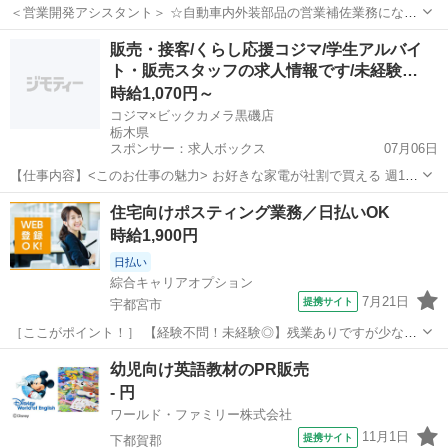
＜営業開発アシスタント＞ ☆自動車内外装部品の営業補佐業務になり
ます！ ・まずは、見積書や資料作成がメインになります！PC業務が得
栃木
芳賀郡
営業
販売・接客/くらし応援コジマ/学生アルバイ
意な方、大歓迎♪ ・商品知識が増え、慣れてきたら将来的には企業先
ト・販売スタッフの求人情報です/未経験…
への見積書説明もお願いします！...
時給1,070円～
コジマ×ビックカメラ黒磯店
栃木県
スポンサー：求人ボックス
07月06日
【仕事内容】<このお仕事の魅力> お好きな家電が社割で買える 週1日
2時間～OK!働き方が選べる! 時給 1分単位で計算します 東証プライム
アルバイト・パート
住宅向けポスティング業務／日払いOK
上場の安定企業 <仕事内容> コジマで家電の販売と接客を行うアルバ
時給1,900円
イト・パートスタッフの...
日払い
綜合キャリアオプション
7月21日
提携サイト
宇都宮市
［ここがポイント！］ 【経験不問！未経験◎】残業ありですが少なめ
でプラ充！ウレシイ☆土日祝休♪ ［お仕事内容］ テレビ受信料の契約
栃木
宇都宮市
営業
幼児向け英語教材のPR販売
業務及びのポスティング業務住宅訪問し受信料の契約、契約状況の確
- 円
認(対象かどうか、本人確認)受...
ワールド・ファミリー株式会社
11月1日
提携サイト
下都賀郡