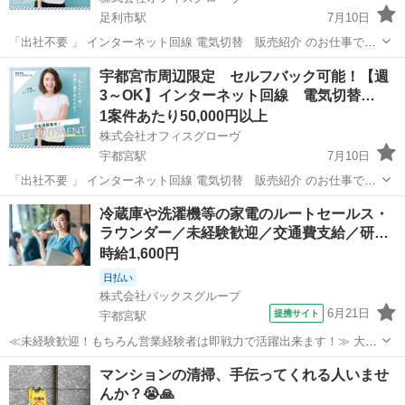
足利市駅
7月10日
「出社不要 」 インターネット回線 電気切替 販売紹介 のお仕事で
す。 私たちは地域の人々に役立つ 大手通信キャリアのインターネット
栃木
足利市
足利市駅
営業
セルフ
宇都宮市周辺限定 セルフバック可能！【週
回線 の商品やサービスをご案内し、ご契約いただきます。 【主な仕事
3～OK】インターネット回線 電気切替…
内容】 ・お...
1案件あたり50,000円以上
株式会社オフィスグローヴ
宇都宮駅
7月10日
「出社不要 」 インターネット回線 電気切替 販売紹介 のお仕事で
す。 私たちは地域の人々に役立つ 大手通信キャリアのインターネット
栃木
宇都宮市
宇都宮駅
営業
セルフ
冷蔵庫や洗濯機等の家電のルートセールス・
回線 の商品やサービスをご案内し、ご契約いただきます。 【主な仕事
ラウンダー／未経験歓迎／交通費支給／研…
内容】 ・お...
時給1,600円
日払い
株式会社バックスグループ
6月21日
提携サイト
宇都宮駅
≪未経験歓迎！もちろん営業経験者は即戦力で活躍出来ます！≫ 大手
家電メーカーの営業担当として、家電量販店などの店舗を巡回し、 販
栃木
宇都宮市
宇都宮駅
営業
マンションの清掃、手伝ってくれる人いませ
売促進や営業活動を行うお仕事。 ■お仕事詳細 ・店舗で働いているス
んか？😭🙏
タッフへ商品知識のレクチャ...