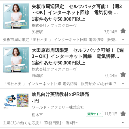
矢板市周辺限定 セルフバック可能！【週3
～OK】インターネット回線 電気切替 …
1案件あたり50,000円以上
株式会社オフィスグローヴ
矢板駅
7月14日
矢板市周辺限定「出社不要 」 インターネット回線 電気切替 販売紹
介 のお仕事です。 私たちは地域の人々に役立つ 大手通信キャリアの
栃木
矢板市
矢板駅
営業
セルフ
大田原市周辺限定 セルフバック可能！【週
インターネット回線 の商品やサービスをご案内し、ご契約いただきま
3～OK】インターネット回線 電気切替…
す。 【主な仕事...
1案件あたり50,000円以上
株式会社オフィスグローヴ
野崎駅
7月14日
「出社不要 」 インターネット回線 電気切替 販売紹介 のお仕事で
す。 私たちは地域の人々に役立つ 大手通信キャリアのインターネット
栃木
大田原市
野崎駅
営業
セルフ
幼児向け英語教材のPR販売
回線 の商品やサービスをご案内し、ご契約いただきます。 【主な仕事
- 円
内容】 ・お...
ワールド・ファミリー株式会社
11月1日
提携サイト
栃木市
主婦(夫)の働くを応援！ [勤務日数]： 週4日~
10:00~17:00/10:00~16:00/10:00~15:00/09:30~14:00 [勤務地・最寄