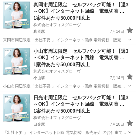
栃木
栃木市
営業
真岡市周辺限定 セルフバック可能！【週3
駅]： 栃木県栃木市 ※勤務エリア選択可 ワールド・ファ...
～OK】インターネット回線 電気切替 …
1案件あたり50,000円以上
株式会社オフィスグローヴ
真岡駅
7月14日
真岡市周辺限定「出社不要 」 インターネット回線 電気切替 販売紹
介 のお仕事です。 私たちは地域の人々に役立つ 大手通信キャリアの
栃木
真岡市
真岡駅
営業
セルフ
小山市周辺限定 セルフバック可能！【週3
インターネット回線 の商品やサービスをご案内し、ご契約いただきま
～OK】インターネット回線 電気切替 …
す。 【主な仕事...
1案件あたり50,000円以上
株式会社オフィスグローヴ
小山駅
7月14日
小山市周辺限定「出社不要 」 インターネット回線 電気切替 販売紹
介 のお仕事です。 私たちは地域の人々に役立つ 大手通信キャリアの
栃木
小山市
小山駅
営業
セルフ
日光市周辺限定 セルフバック可能！【週3
インターネット回線 の商品やサービスをご案内し、ご契約いただきま
～OK】インターネット回線 電気切替 …
す。 【主な仕事...
1案件あたり50,000円以上
株式会社オフィスグローヴ
日光駅
7月10日
「出社不要 」 インターネット回線 電気切替 販売紹介 のお仕事で