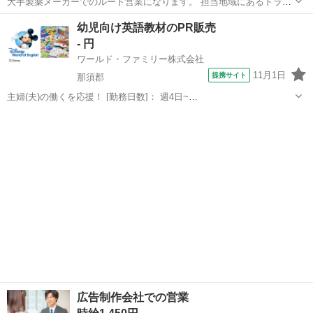
大手製薬メーカーでのルート営業になります。 担当地域にあるドラッ
グストアなどの小売店を回って頂き、店頭でのコミュニケーションを
栃木
小山市
営業
幼児向け英語教材のPR販売
通じて売れ筋や傾向を把握し商品を提案するお仕事です。 商品の詳細
- 円
については勉強会も開催されますので...
ワールド・ファミリー株式会社
11月1日
提携サイト
那須郡
主婦(夫)の働くを応援！ [勤務日数]： 週4日~
10:00~17:00/10:00~16:00/10:00~15:00/09:30~14:00 [勤務地・最寄
栃木
那須郡
営業
駅]： 栃木県那須郡 ※勤務エリア選択可 ワールド・ファ...
広告制作会社での営業