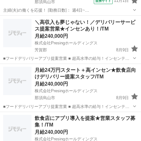
11月1日
提携サイト
那須烏山市
主婦(夫)の働くを応援！ [勤務日数]： 週4日~
10:00~17:00/10:00~16:00/10:00~15:00/09:30~14:00 [勤務地・最寄
栃木
那須烏山市
営業
＼高収入も夢じゃない！／デリバリーサービ
駅]： 栃木県那須烏山市 ※勤務エリア選択可 ワールド・...
ス提案営業★インセンあり！/TM
月給240,000円
株式会社Presingホールディングス
芳賀郡
8月9日
■フードデリバリーアプリ提案営業 ■ 超高水準の給与！インセンティ
ブの上限なし！！ 営業未経験の方でも慣れてくれば1日平均1件獲得し
栃木
芳賀郡
営業
デリバリーサービス
月給24万円スタート＋高インセン★飲食店向
ています！！ 地域の飲食店を訪問し、フードデリバリーサービスの導
けデリバリー提案スタッフ/TM
入を提案。 新...
月給240,000円
株式会社Presingホールディングス
那須烏山市
8月9日
■フードデリバリーアプリ提案営業 ■ 超高水準の給与！インセンティ
ブの上限なし！！ 営業未経験の方でも慣れてくれば1日平均1件獲得し
栃木
那須烏山市
営業
スタッフ
飲食店にアプリ導入を提案★営業スタッフ募
ています！！ 地域の飲食店を訪問し、フードデリバリーサービスの導
集！/TM
入を提案。 新...
月給240,000円
株式会社Presingホールディングス