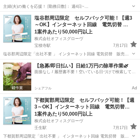
主婦(夫)の働くを応援！ [勤務日数]： 週4日~
10:00~17:00/10:00~16:00/10:00~15:00/09:30~14:00 [勤務地・最寄
栃木
下都賀郡
営業
塩谷郡周辺限定 セルフバック可能！【週3
駅]： 栃木県下都賀郡 ※勤務エリア選択可 ワールド・フ...
～OK】インターネット回線 電気切替 …
1案件あたり50,000円以上
株式会社オフィスグローヴ
宝積寺駅
7月17日
塩谷郡周辺限定「出社不要 」 インターネット回線 電気切替 販売紹
介 のお仕事です。 私たちは地域の人々に役立つ 大手通信キャリアの
栃木
塩谷郡
宝積寺駅
営業
セルフ
【急募/即日払い】日給1万円の除草作業🌿
インターネット回線 の商品やサービスをご案内し、ご契約いただきま
面接なし / 履歴書不要！空いている日づけで検索して即
す。 【主な仕事...
日はたらける✨
Ad
シェアフル
下都賀郡周辺限定 セルフバック可能！【週
3～OK】インターネット回線 電気切替…
1案件あたり50,000円以上
株式会社オフィスグローヴ
壬生駅
7月17日
下都賀郡周辺限定「出社不要 」 インターネット回線 電気切替 販売