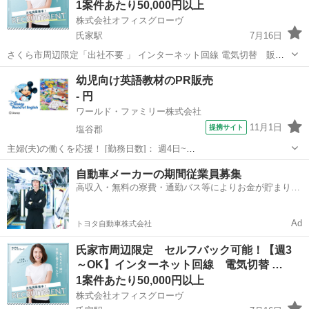
1案件あたり50,000円以上
株式会社オフィスグローヴ
氏家駅
7月16日
さくら市周辺限定「出社不要 」 インターネット回線 電気切替 販売
紹介 のお仕事です。 私たちは地域の人々に役立つ 大手通信キャリア
栃木
さくら市
氏家駅
営業
セルフ
幼児向け英語教材のPR販売
のインターネット回線 の商品やサービスをご案内し、ご契約いただき
- 円
ます。 【主な仕...
ワールド・ファミリー株式会社
11月1日
提携サイト
塩谷郡
主婦(夫)の働くを応援！ [勤務日数]： 週4日~
10:00~17:00/10:00~16:00/10:00~15:00/09:30~14:00 [勤務地・最寄
栃木
塩谷郡
営業
自動車メーカーの期間従業員募集
駅]： 栃木県塩谷郡 ※勤務エリア選択可 ワールド・ファ...
高収入・無料の寮費・通勤バス等によりお金が貯まりや
すい環境
Ad
トヨタ自動車株式会社
氏家市周辺限定 セルフバック可能！【週3
～OK】インターネット回線 電気切替 …
1案件あたり50,000円以上
株式会社オフィスグローヴ