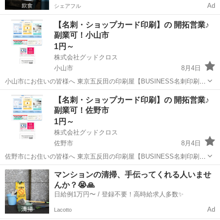
Ad
シェアフル
【名刺・ショップカード印刷】の 開拓営業♪
副業可！小山市
1円～
株式会社グッドクロス
小山市
8月4日
小山市にお住いの皆様へ 東京五反田の印刷屋【BUSINESS名刺印刷
所】です。 Wワーク・副業として 企業や飲食店等の店舗に対して 名
栃木
小山市
営業
スタッフ
【名刺・ショップカード印刷】の 開拓営業♪
刺印刷の開拓営業 を行っていただける方を募集しています。 今のあ
副業可！佐野市
な...
1円～
株式会社グッドクロス
佐野市
8月4日
佐野市にお住いの皆様へ 東京五反田の印刷屋【BUSINESS名刺印刷
所】です。 Wワーク・副業として 企業や飲食店等の店舗に対して 名
栃木
佐野市
営業
スタッフ
マンションの清掃、手伝ってくれる人いませ
刺印刷の開拓営業 を行っていただける方を募集しています。 今のあ
んか？😭🙏
な...
日給例1万円〜 / 登録不要！高時給求人多数✨
Ad
Lacotto