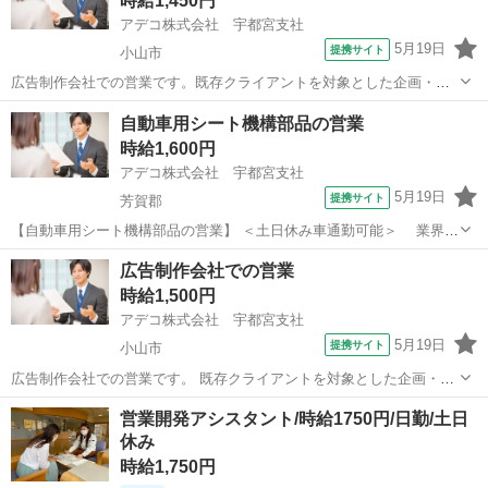
時給1,450円
アデコ株式会社 宇都宮支社
5月19日
提携サイト
小山市
広告制作会社での営業です。既存クライアントを対象とした企画・法
人営業のポジションです。 まずは研修で制作進行管理を学び、業務全
栃木
小山市
営業
自動車用シート機構部品の営業
体の流れを把握したうえでクライアント担当としてスタートします。
時給1,600円
研修体制もしっかり整っていて、未...
アデコ株式会社 宇都宮支社
5月19日
提携サイト
芳賀郡
【自動車用シート機構部品の営業】 ＜土日休み車通勤可能＞ 業界未
経験歓迎ですワークライフバランスも充実の環境です。福利厚生も充
栃木
芳賀郡
営業
広告制作会社での営業
実 【企業紹介】グローバル自動車部品メーカー／東証スタンダード上
時給1,500円
場の企業です！ 【お仕事内...
アデコ株式会社 宇都宮支社
5月19日
提携サイト
小山市
広告制作会社での営業です。 既存クライアントを対象とした企画・法
人営業のポジションです。 まずは研修で制作進行管理を学び、業務全
栃木
小山市
営業
営業開発アシスタント/時給1750円/日勤/土日
体の流れを把握したうえでクライアント担当としてスタートします。
休み
研修体制もしっかり整っていて、...
時給1,750円