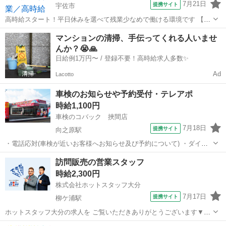
7月21日
提携サイト
宇佐市
高時給スタート！平日休みを選べて残業少なめで働ける環境です 【仕
事内容】 —————☆お仕事内容☆————— 各地域を周ってリフォ
大分
宇佐市
営業
マンションの清掃、手伝ってくれる人いませ
ームや解体などの 訪問販売・訪問営業をしていきます(*'▽') 基礎の知
んか？😭🙏
識を覚えるまでは先...
日給例1万円〜 / 登録不要！高時給求人多数✨
Ad
Lacotto
車検のお知らせや予約受付・テレアポ
時給1,100円
車検のコバック 挾間店
7月18日
提携サイト
向之原駅
・電話応対(車検が近いお客様へお知らせ及び予約について) ・ダイレ
クトメールの発送、事務所清掃 ・データー入力、書類出し、その他不
大分
由布市
向之原駅
営業
訪問販売の営業スタッフ
随する業務 ※６０歳以上の方の応募可 (最長６５歳まで勤務可能、詳
時給2,300円
細は面接時に説明します) ＊...
株式会社ホットスタッフ大分
7月17日
提携サイト
柳ケ浦駅
ホットスタッフ大分の求人を ご覧いただきありがとうございます▼・
ω・▽ ＼ ご紹介するお仕事のPOINT ／ ◆平日休みで予定が組みや
大分
宇佐市
柳ケ浦駅
営業