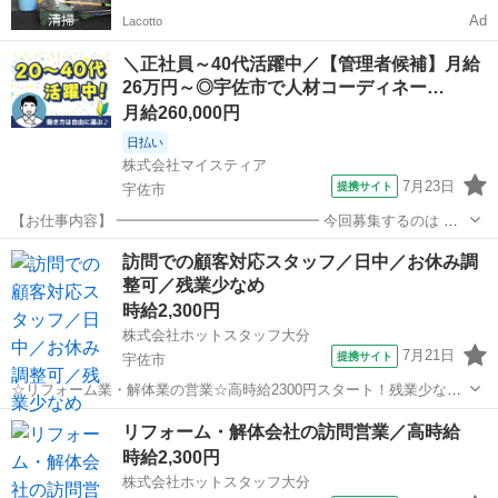
Ad
Lacotto
＼正社員～40代活躍中／【管理者候補】月給
26万円～◎宇佐市で人材コーディネー…
月給260,000円
日払い
株式会社マイスティア
7月23日
提携サイト
宇佐市
【お仕事内容】 ━━━━━━━━━━━━━━ 今回募集するのは 中
津オフィスの管理者候補(人材コーディネーター)。 大分県および一部
大分
宇佐市
営業
訪問での顧客対応スタッフ／日中／お休み調
福岡エリアを担当し、社員のサポートから営業戦略の実行まで幅広い
整可／残業少なめ
業務をお任せします。 裁量を...
時給2,300円
株式会社ホットスタッフ大分
7月21日
提携サイト
宇佐市
☆リフォーム業・解体業の営業☆高時給2300円スタート！残業少なめ
／未経験OK／平日2日間希望休を選べる 【仕事内容】 —————☆お
大分
宇佐市
営業
リフォーム・解体会社の訪問営業／高時給
仕事内容☆————— 各地域を周ってリフォームや解体などの 訪問販
時給2,300円
売・訪問営業をしてい...
株式会社ホットスタッフ大分