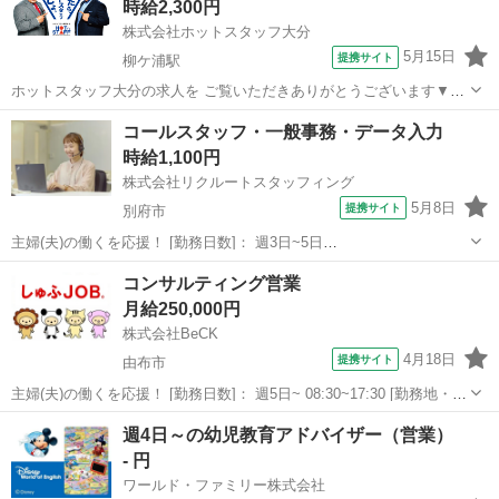
時給2,300円
株式会社ホットスタッフ大分
5月15日
提携サイト
柳ケ浦駅
ホットスタッフ大分の求人を ご覧いただきありがとうございます▼・
ω・▽ ＼ ご紹介するお仕事のPOINT ／ ◆平日休みで予定が組みや
大分
宇佐市
柳ケ浦駅
営業
コールスタッフ・一般事務・データ入力
すい ◆業種未経験でもOK ◆オフィスカジュアルな服装で働ける ◆残
時給1,100円
業少なめで家庭時間...
株式会社リクルートスタッフィング
5月8日
提携サイト
別府市
主婦(夫)の働くを応援！ [勤務日数]： 週3日~5日
16:00~19:00/11:00~19:00/13:00~19:00 月/火/水/木/金 などから選べま
大分
別府市
営業
コンサルティング営業
す [勤務地・最寄駅]： 大分県別府市北浜2-9-1 トキ...
月給250,000円
株式会社BeCK
4月18日
提携サイト
由布市
主婦(夫)の働くを応援！ [勤務日数]： 週5日~ 08:30~17:30 [勤務地・最
寄駅]： 大分県由布市湯布院町川上2846-2 1F 株式会社BeCK [職種
大分
由布市
営業
週4日～の幼児教育アドバイザー（営業）
名]：コンサルティング営業 [求人概要]： マ...
- 円
ワールド・ファミリー株式会社