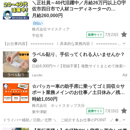
＼正社員～40代活躍中／月給26万円以上◎宇
すい ◆業種未経験でもOK ◆オフィスカジュアルな服装で働ける ◆残
佐市四日市で人材コーディネーターの…
業少なめで家庭時間...
月給260,000円
日払い
株式会社マイスティア
7月23日
提携サイト
宇佐市
【お仕事内容】 ========== 《 具体的な業務内容 》 ==========
◆入社～退職までの契約手続き、異動時の手続き ◆定期ミーティング
大分
宇佐市
営業
ラベル貼り、手伝ってくれる人いませんか？
の開催・フィードバック ◆社員管理(約20～30名) ◆面談対応 ◆勤怠
😭
回...
日給8,000円〜 /【登録不要】複数サイトまとめて検索✨
Ad
Lacotto
☆パッカー車の助手席に乗ってゴミ回収☆サ
ポート業務メインのお仕事／土日休み／残…
時給1,050円
株式会社 ホットスタッフ大分
7月15日
提携サイト
東中津駅
ドライバー補助／日勤／北野 ＼ ご紹介するお仕事のPOINT ／ ◆勤
務時間の調整が可能 ◆身体を動かすのが好きな方 ◆作業が覚えやすい
大分
中津市
東中津駅
営業