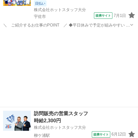
日払い
株式会社ホットスタッフ大分
7月1日
提携サイト
宇佐市
＼ ご紹介するお仕事のPOINT ／ ◆平日休みで予定が組みやすい ◆
業種未経験でもOK ◆オフィスカジュアルな服装で働ける ◆残業少な
大分
宇佐市
営業
めで家庭時間を大切にできる —————☆お仕事内容☆————— 各
地域を周ってリフ...
訪問販売の営業スタッフ
時給2,300円
株式会社ホットスタッフ大分
6月12日
提携サイト
柳ケ浦駅