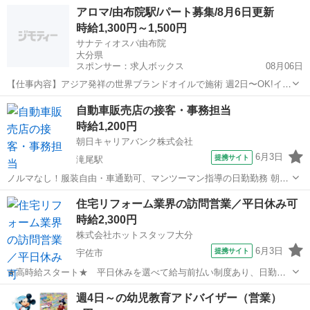
定が組みやすい ◆業種未経験でもOK ◆オフィスカジュアルな服装で
大分
宇佐市
天津駅
営業
アロマ/由布院駅/パート募集/8月6日更新
働ける ◆残業少なめで家庭時間を大切にできる —————☆お仕事内
時給1,300円～1,500円
容☆—————...
サナティオスパ由布院
大分県
スポンサー：求人ボックス
08月06日
【仕事内容】アジア発祥の世界ブランドオイルで施術 週2日〜OK!イン
センティブあり <募集職種> アロマ <仕事内容> 受付・カウンセリン
アルバイト・パート
自動車販売店の接客・事務担当
グ・お客様ご案内・施術ほかサロン業務全般 お客様お迎えの準備(清
時給1,200円
掃・施術準備)〜施術〜片付け...
朝日キャリアバンク株式会社
6月3日
提携サイト
滝尾駅
ノルマなし！服装自由・車通勤可、マンツーマン指導の日勤勤務 朝日
キャリアバンクは、2001年4月に 大分朝日放送の資本参加を受け、 九
大分
大分市
滝尾駅
営業
住宅リフォーム業界の訪問営業／平日休み可
州全域への拠点展開を目指す メディア系の派遣会社です。 現在は、
時給2,300円
人材派遣や転職支援、...
株式会社ホットスタッフ大分
6月3日
提携サイト
宇佐市
★高時給スタート★ 平日休みを選べて給与前払い制度あり、日勤で
生活リズムを整えやすい職場です♪ 【仕事内容】 —————☆お仕事
大分
宇佐市
営業
週4日～の幼児教育アドバイザー（営業）
内容☆————— 各地域を周ってリフォームや解体などの 訪問販売・