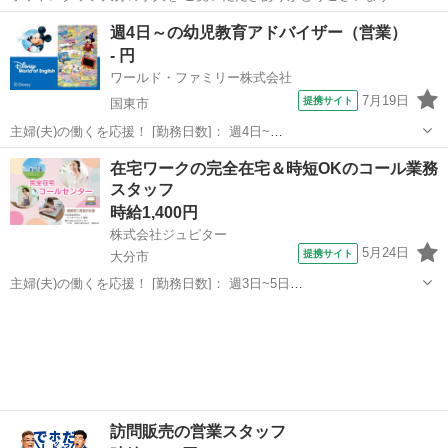
ω・▽ ＼ ご紹介するお仕事のPOINT ／ ◆平日休みで予定が組みや
大分
宇佐市
柳ケ浦駅
営業
週4日～の幼児教育アドバイザー（営業）
すい ◆業種未経験でもOK ◆オフィスカジュアルな服装で働ける ◆残
- 円
業少なめで家庭時間...
ワールド・ファミリー株式会社
7月19日
提携サイト
国東市
主婦(夫)の働くを応援！ [勤務日数]： 週4日~
10:00~17:00/10:00~16:00/10:00~15:00/09:30~14:00 [勤務地・最寄
大分
国東市
営業
在宅ワークの完全在宅＆時短OKのコール業務
駅]： 大分県国東市 ※勤務エリア選択可 ワールド・ファ...
スタッフ
時給1,400円
株式会社ジュピター
5月24日
提携サイト
大分市
主婦(夫)の働くを応援！ [勤務日数]： 週3日~5日
09:00~13:00/09:00~15:00/10:00~14:00/12:00~16:00/13:00~19:00 月/
大分
大分市
営業
火/水/木/金 などから選べます [勤務...
訪問販売の営業スタッフ