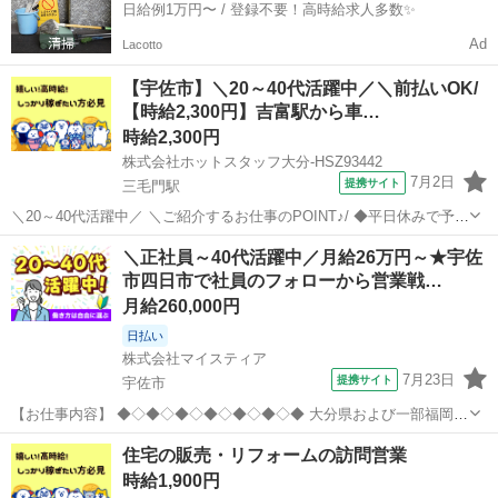
日給例1万円〜 / 登録不要！高時給求人多数✨
Ad
Lacotto
【宇佐市】＼20～40代活躍中／＼前払いOK/
【時給2,300円】吉富駅から車…
時給2,300円
株式会社ホットスタッフ大分-HSZ93442
7月2日
提携サイト
三毛門駅
＼20～40代活躍中／ ＼ご紹介するお仕事のPOINT♪/ ◆平日休みで予定
が組みやすい ◆業種未経験でもOK ◆オフィスカジュアルな服装で働
大分
宇佐市
三毛門駅
営業
＼正社員～40代活躍中／月給26万円～★宇佐
ける ◆残業少なめで家庭時間を大切にできる ================ ...
市四日市で社員のフォローから営業戦…
月給260,000円
日払い
株式会社マイスティア
7月23日
提携サイト
宇佐市
【お仕事内容】 ◆◇◆◇◆◇◆◇◆◇◆◇◆ 大分県および一部福岡エ
リアを担当し、社員のサポートから営業戦略の実行まで幅広い業務を
大分
宇佐市
営業
住宅の販売・リフォームの訪問営業
おまかせします。 裁量を持って働けるポジションで、組織運営に深く
時給1,900円
関わることができるやりがいのある...