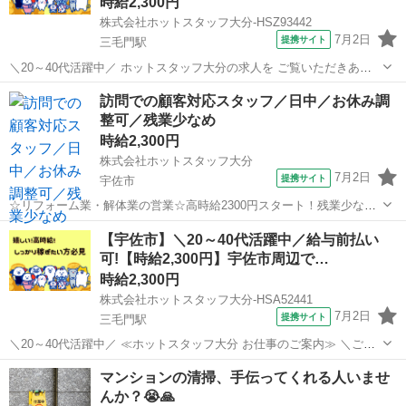
時給2,300円
株式会社ホットスタッフ大分-HSZ93442
7月2日
提携サイト
三毛門駅
＼20～40代活躍中／ ホットスタッフ大分の求人を ご覧いただきあり
がとうございます▼・ω・▽ ＼ ご紹介するお仕事のPOINT / ◆平日休
大分
宇佐市
三毛門駅
営業
訪問での顧客対応スタッフ／日中／お休み調
みで予定が組みやすい ◆業種未経験でもOK ◆オフィスカジュアルな
整可／残業少なめ
服装で働け...
時給2,300円
株式会社ホットスタッフ大分
7月2日
提携サイト
宇佐市
☆リフォーム業・解体業の営業☆高時給2300円スタート！残業少なめ
／未経験OK／平日2日間希望休を選べる 【仕事内容】 —————☆お
大分
宇佐市
営業
【宇佐市】＼20～40代活躍中／給与前払い
仕事内容☆————— 各地域を周ってリフォームや解体などの 訪問販
可!【時給2,300円】宇佐市周辺で…
売・訪問営業をしてい...
時給2,300円
株式会社ホットスタッフ大分-HSA52441
7月2日
提携サイト
三毛門駅
＼20～40代活躍中／ ≪ホットスタッフ大分 お仕事のご案内≫ ＼ご紹
介するお仕事のPOINT♪/ ◆平日休みで予定が組みやすい ◆業種未経験
大分
宇佐市
三毛門駅
営業
マンションの清掃、手伝ってくれる人いませ
でもOK ◆オフィスカジュアルな服装で働ける ◆残業少なめで家庭時
んか？😭🙏
間を大切にでき...