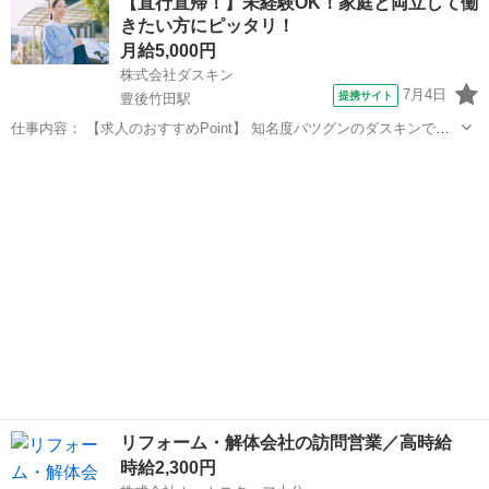
【直行直帰！】未経験OK！家庭と両立して働
から安心！ ◆制服貸与でらくらくスタート —————☆お仕事内容☆
きたい方にピッタリ！
————— ...
月給5,000円
株式会社ダスキン
7月4日
提携サイト
豊後竹田駅
仕事内容： 【求人のおすすめPoint】 知名度バツグンのダスキンでお
仕事 未経験OK！研修充実！定着率90％以上 無理な営業やノルマはあ
大分
竹田市
豊後竹田駅
営業
りません 頑張った分だけ稼げる完全出来高制 基本直行直帰でOK！私
生活とも両立可能 扶...
リフォーム・解体会社の訪問営業／高時給
時給2,300円