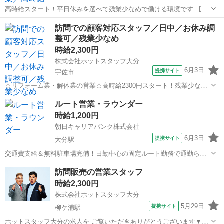
高時給スタート！平日休みを選べて残業少なめで働ける環境です 【仕
事内容】 —————☆お仕事内容☆————— 各地域を周ってリフォ
大分
宇佐市
営業
訪問での顧客対応スタッフ／日中／お休み調
ームや解体などの 訪問販売・訪問営業をしていきます(*'▽') 基礎の知
整可／残業少なめ
識を覚えるまでは先...
時給2,300円
株式会社ホットスタッフ大分
6月3日
提携サイト
宇佐市
☆リフォーム業・解体業の営業☆高時給2300円スタート！残業少なめ
／未経験OK／平日2日間希望休を選べる 【仕事内容】 —————☆お
大分
宇佐市
営業
ルート営業・ラウンダー
仕事内容☆————— 各地域を周ってリフォームや解体などの 訪問販
時給1,200円
売・訪問営業をしてい...
朝日キャリアバンク株式会社
6月3日
提携サイト
大分駅
交通費支給＆無料駐車場完備！日勤中心の固定ルート勤務で通勤らく
らく 朝日キャリアバンクは、2001年4月に 大分朝日放送の資本参加を
大分
大分市
大分駅
営業
訪問販売の営業スタッフ
受け、 九州全域への拠点展開を目指す メディア系の派遣会社です。
時給2,300円
現在は、 人材派遣や転...
株式会社ホットスタッフ大分
5月29日
提携サイト
柳ケ浦駅
ホットスタッフ大分の求人を ご覧いただきありがとうございます▼・