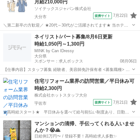
月給210,000円
を販売します。また、それら青...
ソイテックスジャパン株式会社
7月22日
提携サイト
大分市
＼第二新卒の方歓迎／ ★20代～30代がご活躍されてます★ 当ホテル
にて、懇親会・パーティのための宴会場利用を提案する営業をお任せ
大分
大分市
営業
ネイリスト/パート募集/8月6日更新
します。- 【主な仕事内容】 ■ホテルの宴会場利用に関わる企画、提
時給1,050円～1,300円
案、営業、宴会施工管理...
MINK by Can IDressy
大分県
スポンサー：求人ボックス
08月06日
【仕事内容】スタッフ募集 経験者、美容師免許保有者 <募集職種> ネ
イリスト <仕事内容> ジェルネイル施術を中心としたサロン業務に全
アルバイト・パート
住宅リフォーム業界の訪問営業／平日休み可
般 施術・受付・カウンセリング・清掃・商品仕入れなど スカルプチュ
時給2,300円
ア,ジェルネイル <必要経験>...
株式会社ホットスタッフ大分
7月21日
提携サイト
宇佐市
★高時給スタート★ 平日休みを選べて給与前払い制度あり、日勤で
生活リズムを整えやすい職場です♪ 【仕事内容】 —————☆お仕事
大分
宇佐市
営業
マンションの清掃、手伝ってくれる人いませ
内容☆————— 各地域を周ってリフォームや解体などの 訪問販売・
んか？😭🙏
訪問営業をしていきます(*...
日給例1万円〜 / 登録不要！高時給求人多数✨