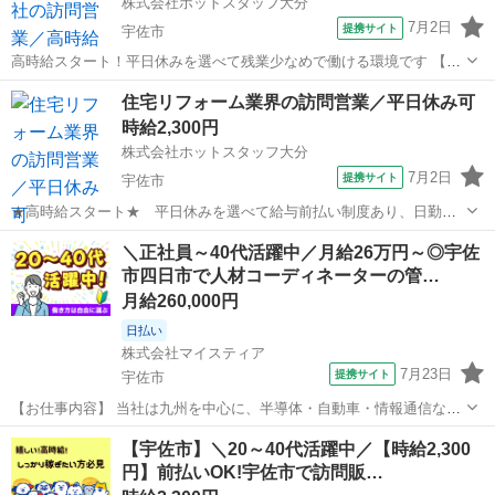
株式会社ホットスタッフ大分
7月2日
提携サイト
宇佐市
高時給スタート！平日休みを選べて残業少なめで働ける環境です 【仕
事内容】 —————☆お仕事内容☆————— 各地域を周ってリフォ
大分
宇佐市
営業
住宅リフォーム業界の訪問営業／平日休み可
ームや解体などの 訪問販売・訪問営業をしていきます(*'▽') 基礎の知
時給2,300円
識を覚えるまでは先...
株式会社ホットスタッフ大分
7月2日
提携サイト
宇佐市
★高時給スタート★ 平日休みを選べて給与前払い制度あり、日勤で
生活リズムを整えやすい職場です♪ 【仕事内容】 —————☆お仕事
大分
宇佐市
営業
＼正社員～40代活躍中／月給26万円～◎宇佐
内容☆————— 各地域を周ってリフォームや解体などの 訪問販売・
市四日市で人材コーディネーターの管…
訪問営業をしていきます(*...
月給260,000円
日払い
株式会社マイスティア
7月23日
提携サイト
宇佐市
【お仕事内容】 当社は九州を中心に、半導体・自動車・情報通信など
幅広い分野で 30年以上にわたり人材サービスを展開してきました。 そ
大分
宇佐市
営業
【宇佐市】＼20～40代活躍中／【時給2,300
の中でも当事業部は、市場動向に左右されない新しい人材ビジネスモ
円】前払いOK!宇佐市で訪問販…
デルを構築している事業部です。...