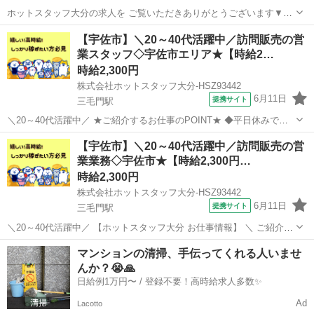
ホットスタッフ大分の求人を ご覧いただきありがとうございます▼・
ω・▽ ＼ ご紹介するお仕事のPOINT ／ ◆平日休みで予定が組みや
大分
宇佐市
柳ケ浦駅
営業
【宇佐市】＼20～40代活躍中／訪問販売の営
すい ◆業種未経験でもOK ◆オフィスカジュアルな服装で働ける ◆残
業スタッフ◇宇佐市エリア★【時給2…
業少なめで家庭時間...
時給2,300円
株式会社ホットスタッフ大分-HSZ93442
6月11日
提携サイト
三毛門駅
＼20～40代活躍中／ ★ご紹介するお仕事のPOINT★ ◆平日休みで予
定が組みやすい ◆業種未経験でもOK ◆オフィスカジュアルな服装で
大分
宇佐市
三毛門駅
営業
【宇佐市】＼20～40代活躍中／訪問販売の営
働ける ◆残業少なめで家庭時間を大切にできる
業業務◇宇佐市★【時給2,300円…
◆◆◆◆◆◆◆◆◆◆◆◆◆◆◆ 【 ...
時給2,300円
株式会社ホットスタッフ大分-HSZ93442
6月11日
提携サイト
三毛門駅
＼20～40代活躍中／ 【ホットスタッフ大分 お仕事情報】 ＼ ご紹介す
るお仕事のPOINT / ◆平日休みで予定が組みやすい ◆業種未経験でも
大分
宇佐市
三毛門駅
営業
マンションの清掃、手伝ってくれる人いませ
OK ◆オフィスカジュアルな服装で働ける ◆残業少なめで家庭時間を
んか？😭🙏
大切にできる...
日給例1万円〜 / 登録不要！高時給求人多数✨
Ad
Lacotto