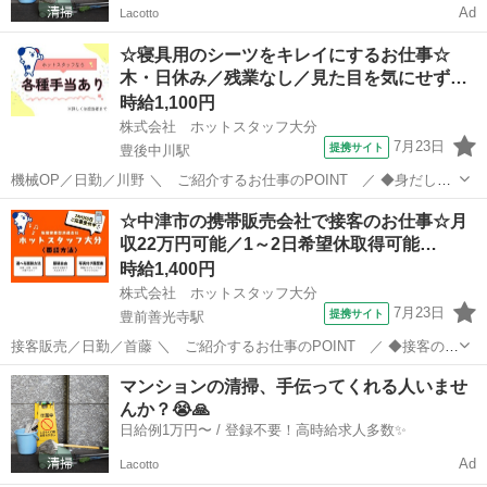
Ad
Lacotto
☆寝具用のシーツをキレイにするお仕事☆
木・日休み／残業なし／見た目を気にせず
働…
時給1,100円
株式会社 ホットスタッフ大分
7月23日
提携サイト
豊後中川駅
機械OP／日勤／川野 ＼ ご紹介するお仕事のPOINT ／ ◆身だしな
み自由な職場 ◆未経験でも始められるお仕事 ◆事前の職場見学が可能
大分
日田市
豊後中川駅
営業
☆中津市の携帯販売会社で接客のお仕事☆月
◆モクモク1人作業で集中できる —————☆お仕事内容☆
収22万円可能／1～2日希望休取得可能…
————— クリーニ...
時給1,400円
株式会社 ホットスタッフ大分
7月23日
提携サイト
豊前善光寺駅
接客販売／日勤／首藤 ＼ ご紹介するお仕事のPOINT ／ ◆接客の仕
事が好きな方 ◆シフト制で予定が組みやすい ◆販売・接客のスキルが
大分
中津市
豊前善光寺駅
営業
マンションの清掃、手伝ってくれる人いませ
上がる ◆残業なしで定時退社可能 —————☆お仕事内容☆
んか？😭🙏
————— 中津市の...
日給例1万円〜 / 登録不要！高時給求人多数✨
Ad
Lacotto