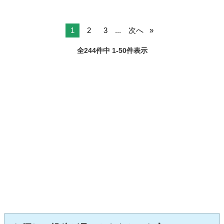
1
2
3
...
次へ
全244件中 1-50件表示