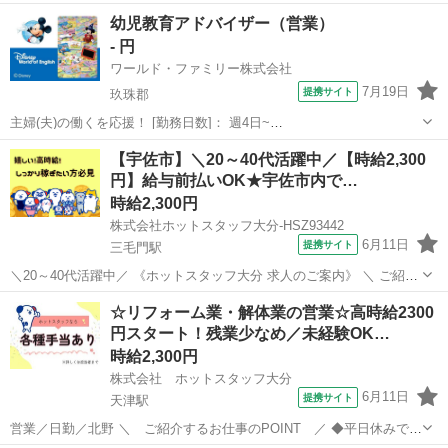
幼児教育アドバイザー（営業）
- 円
ワールド・ファミリー株式会社
7月19日
提携サイト
玖珠郡
主婦(夫)の働くを応援！ [勤務日数]： 週4日~
10:00~17:00/10:00~16:00/10:00~15:00/09:30~14:00 [勤務地・最寄
大分
玖珠郡
営業
【宇佐市】＼20～40代活躍中／【時給2,300
駅]： 大分県玖珠郡 ※勤務エリア選択可 ワールド・ファ...
円】給与前払いOK★宇佐市内で…
時給2,300円
株式会社ホットスタッフ大分-HSZ93442
6月11日
提携サイト
三毛門駅
＼20～40代活躍中／ 《ホットスタッフ大分 求人のご案内》 ＼ ご紹介
するお仕事のPOINT / ◆平日休みで予定が組みやすい ◆業種未経験で
大分
宇佐市
三毛門駅
営業
☆リフォーム業・解体業の営業☆高時給2300
もOK ◆オフィスカジュアルな服装で働ける ◆残業少なめで家庭時間
円スタート！残業少なめ／未経験OK…
を大切にでき...
時給2,300円
株式会社 ホットスタッフ大分
6月11日
提携サイト
天津駅
営業／日勤／北野 ＼ ご紹介するお仕事のPOINT ／ ◆平日休みで予