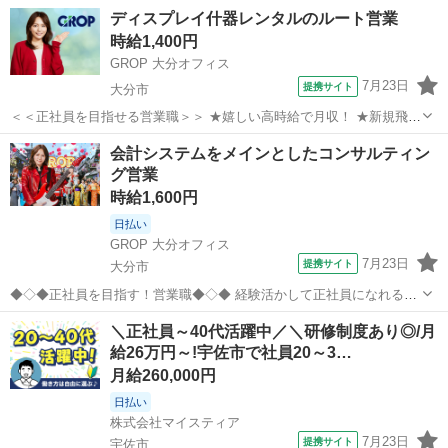
ディスプレイ什器レンタルのルート営業
時給1,400円
GROP 大分オフィス
7月23日
提携サイト
大分市
＜＜正社員を目指せる営業職＞＞ ★嬉しい高時給で月収！ ★新規飛び
込みはありません！ ★1対1でしっかりサポートしてもらえる環境♪ (雇
大分
大分市
営業
会計システムをメインとしたコンサルティン
入れ直後) ＜具体的なお仕事内容＞ 既存得意先への訪問営業をお任せ
グ営業
します！ ・商業...
時給1,600円
日払い
GROP 大分オフィス
7月23日
提携サイト
大分市
◆◇◆正社員を目指す！営業職◆◇◆ 経験活かして正社員になれるチ
ャンス！ ◎下記経験がある方大歓迎◎ 顧客との折衝経験 ※法人・個
大分
大分市
営業
＼正社員～40代活躍中／＼研修制度あり◎/月
人不問 経理・人事等のバックオフィスでの勤務経験 SE経験 ITに関す
給26万円～!宇佐市で社員20～3…
るスキル −−−−−...
月給260,000円
日払い
株式会社マイスティア
7月23日
提携サイト
宇佐市