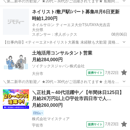
＼第二新卒の方歓迎／ ★20代～30代がご活躍されてます★ 船舶向け
表示／制御システムの営業技術です。造船所や船主、窓口業者様など
大分
大分市
営業
ネイリスト/敷戸駅/パート募集/8月6日更新
向けに弊社所有技術を活用した船舶向け表示。 【主な仕事内容】 ・船
時給1,200円
舶の安全運航サポートシス...
ネイルサロン ティーエヌ大分TSUTAYA光吉店
大分県
スポンサー：求人ボックス
08月06日
【仕事内容】<ティーエヌ>ネイリスト大募集 未経験も大歓迎 資格取
得サポートあります <募集職種> ネイリスト <仕事内容> ネイル施術業
アルバイト・パート
土地活用コンサルタント営業
務 ジェルネイル <必要経験> <業種> ネイリスト <施設形態> ネイルサ
月給284,000円
ロン <勤務地>...
ソイテックスジャパン株式会社
7月22日
提携サイト
大分市
＼第二新卒の方歓迎／ ★20代～30代がご活躍されてます★ 土地をお
持ちのオーナー様の悩みをお伺いし、信頼関係をじっくり築き、土地
大分
大分市
営業
＼正社員～40代活躍中／【年間休日125日】
活用の提案をお任せします。 【オーナー様の“賃貸事業を成功に導
月給26万円以上◎宇佐市四日市で人…
く”シゴトです】 土地の所有...
月給260,000円
日払い
株式会社マイスティア
7月23日
提携サイト
宇佐市