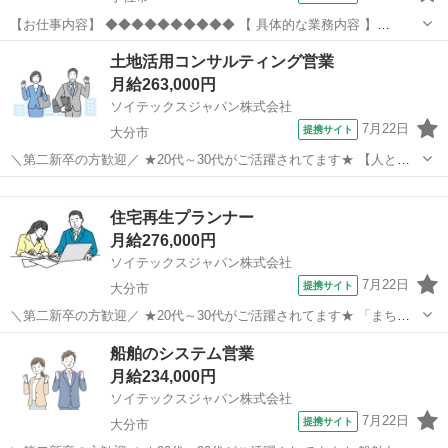
【お仕事内容】 ◆◆◆◆◆◆◆◆◆◆ 【 具体的な業務内容 】
◆◆◆◆◆◆◆◆◆◆ ■社員管理(約20～30名) ■面談対応 ■勤怠回収・
大分
宇佐市
営業
土地活用コンサルティング営業
各種手続き ■営業戦略の立案・実行 ■営業スタッフのフォロー(本社・
月給263,000円
オフィスとの連携...
ソイテックスジャパン株式会社
7月22日
提携サイト
大分市
＼第二新卒の方歓迎／ ★20代～30代がご活躍されてます★ 【人との
関わりを好きになるほど成功に近づく】営業デビューでも全力サポー
大分
大分市
営業
ト／土地所有者さまへの提案営業 【主な仕事内容】 土地や建物の所有
住宅再生プランナー
者様に対し、収益や節税対...
月給276,000円
ソイテックスジャパン株式会社
7月22日
提携サイト
大分市
＼第二新卒の方歓迎／ ★20代～30代がご活躍されてます★ 「まちづ
くり」や空き家問題などの社会課題解決に向き合っている当社にて、
大分
大分市
営業
船舶のシステム営業
中古住宅の「仕入れ」「リフォーム企画」「販売」をお任せします♪
月給234,000円
【仕事】・土地の市場調査、...
ソイテックスジャパン株式会社
7月22日
提携サイト
大分市