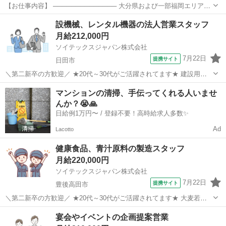
【お仕事内容】 ────────────── 大分県および一部福岡エリアを
担当し、社員のサポートから営業戦略の実行まで幅広い業務をお願い
大分
宇佐市
営業
設機械、レンタル機器の法人営業スタッフ
いたします。 裁量を持って働けるポジションで、組織運営に深く関わ
月給212,000円
ることができるやりがいの...
ソイテックスジャパン株式会社
7月22日
提携サイト
日田市
＼第二新卒の方歓迎／ ★20代～30代がご活躍されてます★ 建設用お
よび産業用機械の販売会社で営業活動をお願いします 〇ルート営業(既
大分
日田市
営業
マンションの清掃、手伝ってくれる人いませ
存先である建設土木会社様を主要に訪問。新規開拓も有ります) 〇その
んか？😭🙏
他、付随する業務全般...
日給例1万円〜 / 登録不要！高時給求人多数✨
Ad
Lacotto
健康食品、青汁原料の製造スタッフ
月給220,000円
ソイテックスジャパン株式会社
7月22日
提携サイト
豊後高田市
＼第二新卒の方歓迎／ ★20代～30代がご活躍されてます★ 大麦若
葉・ケール等、乾燥粉末原料の営業をお任せします。 青汁の原料とな
大分
豊後高田市
営業
宴会やイベントの企画提案営業
る「大麦若葉」「ケール」「明日葉」「桑の葉」などの乾燥粉末原料