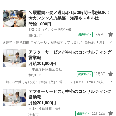
＼履歴書不要／週1日×1日3時間〜勤務OK！
★カンタン入力業務！知識やスキルは…
時給1,000円
123和歌山インター店/94366
12月9日
提携サイト
和歌山市
★髪型・髪色自由!ネイルもOK ★時給アップしました!高時給 ★週1～
OK、平日のみ・土日のみの勤務もOK!Wワーク・副業OK 【応募条
和歌山
和歌山市
営業
アフターサービスが中心のコンサルティング
件】 ※18歳以上 ※土日or平日勤務できる方 ※簡単なPC操作が...
営業職
月給201,000円
日本生命保険相互会社
12月3日
提携サイト
和歌山市
主婦(夫)の働くを応援！ [勤務日数]： 週5日~5日 09:00~17:00 月/火/水/
木/金 [勤務地・最寄駅]： 和歌山県和歌山市八番丁11 日本生命和歌山
和歌山
和歌山市
営業
アフターサービスが中心のコンサルティング
八番丁ビル 8F ニッセイ・ライフプラザ和歌山 和歌山市...
営業職
月給201,000円
日本生命保険相互会社
11月12日
提携サイト
海南市