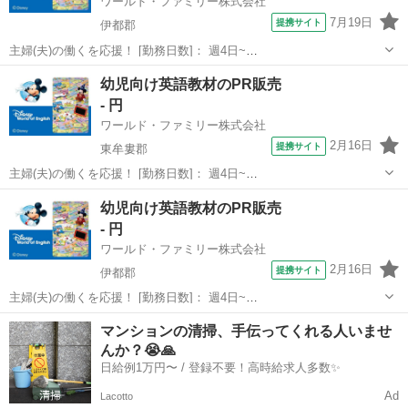
ワールド・ファミリー株式会社
7月19日
提携サイト
伊都郡
主婦(夫)の働くを応援！ [勤務日数]： 週4日~
10:00~17:00/10:00~16:00/10:00~15:00/09:30~14:00 [勤務地・最寄
和歌山
伊都郡
営業
幼児向け英語教材のPR販売
駅]： 和歌山県伊都郡 ※勤務エリア選択可 ワールド・フ...
- 円
ワールド・ファミリー株式会社
2月16日
提携サイト
東牟婁郡
主婦(夫)の働くを応援！ [勤務日数]： 週4日~
10:00~17:00/10:00~16:00/10:00~15:00/09:30~14:00 [勤務地・最寄
和歌山
東牟婁郡
営業
幼児向け英語教材のPR販売
駅]： 和歌山県東牟婁郡 ※勤務エリア選択可 ワールド・...
- 円
ワールド・ファミリー株式会社
2月16日
提携サイト
伊都郡
主婦(夫)の働くを応援！ [勤務日数]： 週4日~
10:00~17:00/10:00~16:00/10:00~15:00/09:30~14:00 [勤務地・最寄
和歌山
伊都郡
営業
マンションの清掃、手伝ってくれる人いませ
駅]： 和歌山県伊都郡 ※勤務エリア選択可 ワールド・フ...
んか？😭🙏
日給例1万円〜 / 登録不要！高時給求人多数✨
Ad
Lacotto