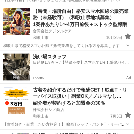
にてスマホや固定回線などの商材を拡販して頂く精鋭部隊になりま
和歌山
和歌山市
営業
【時間・場所自由】格安スマホ回線の販売業
す。 ※ノルマはございません。 【給料】 土日祝を含む週４勤務（基
務（未経験可）（和歌山県地域募集）
本休みは毎週火水木） ...
1案件あたり1〜4万円前後＋ストック型報酬
合同会社デジタルケア
和歌山市
10月29日
和歌山県で格安スマホ回線の販売業務をしてくれる方を募集します。
（他の地域の方はご相談ください。） 歩合制のお仕事なので、働く時
和歌山
和歌山市
営業
時給
洗い場スタッフ
間・場所は自由とさせていただいております。 ノルマもないので、気
日給例1万円〜 /【登録不要】スマホで1分！単発バイト
楽にやるのもよし、全力...
一括検索✨
Ad
Lacotto
古着を紹介するだけで報酬GET！映画T・リ
ーバイス取扱い｜副業OK／ノルマなし…
紹介者が契約すると加盟金の30％
株式会社シノ商店
和歌山市
7月3日
【古着好き・副業したい方歓迎！】 映画Tシャツ・バンドT・リーバイ
スなどを扱う“古着サブスク”サービス「アパスク」の提携パートナーを
和歌山
和歌山市
営業
古着