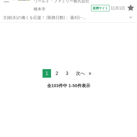
ワールド・ファミリー株式会社
11月1日
提携サイト
橋本市
主婦(夫)の働くを応援！ [勤務日数]： 週4日~
10:00~17:00/10:00~16:00/10:00~15:00/09:30~14:00 [勤務地・最寄
和歌山
橋本市
営業
駅]： 和歌山県橋本市 ※勤務エリア選択可 ワールド・フ...
1
2
3
次へ
全103件中 1-50件表示