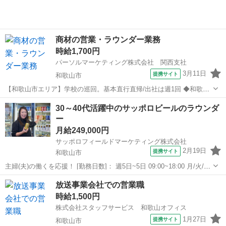
商材の営業・ラウンダー業務
時給1,700円
パーソルマーケティング株式会社 関西支社
3月11日
提携サイト
和歌山市
【和歌山市エリア】学校の巡回。基本直行直帰/出社は週1回 ◆和歌山
市の小中学校訪問 4年に1度の改定に向けて、理科・数学の教科書を使
和歌山
和歌山市
営業
30～40代活躍中のサッポロビールのラウンダ
用している先生から、使用感やニーズを集めます。 火曜～金曜、直行
ー
直帰、1日2～6件訪問、商談...
月給249,000円
サッポロフィールドマーケティング株式会社
2月19日
提携サイト
和歌山市
主婦(夫)の働くを応援！ [勤務日数]： 週5日~5日 09:00~18:00 月/火/水/
木/金 [勤務地・最寄駅]： 和歌山県和歌山市 ※和歌山市・大阪府泉南
和歌山
和歌山市
営業
放送事業会社での営業職
市およびその周辺内特定エリアを巡回していただきます。 サッ...
時給1,500円
株式会社スタッフサービス 和歌山オフィス
1月27日
提携サイト
和歌山市