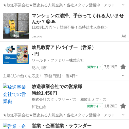
★放送事業会社★歴史ある人気企業＊当社スタッフ活躍中！アットホ
ームな環境です♪ 【お仕事の内容】受信契約の締結、受信契約者
和歌山
和歌山市
営業
マンションの清掃、手伝ってくれる人いませ
の転入に伴う住所変更の勧奨および手続き、受信料の未収者に対する
んか？😭🙏
支払依頼および手続き‥など。 ※週...
日給例1万円〜 / 登録不要！高時給求人多数✨
Ad
Lacotto
幼児教育アドバイザー（営業）
- 円
ワールド・ファミリー株式会社
7月19日
提携サイト
紀の川市
主婦(夫)の働くを応援！ [勤務日数]： 週4日~
10:00~17:00/10:00~16:00/10:00~15:00/09:30~14:00 [勤務地・最寄
和歌山
紀の川市
営業
放送事業会社での営業職
駅]： 和歌山県紀の川市 ※勤務エリア選択可 ワールド・...
時給1,450円
株式会社スタッフサービス 和歌山オフィス
1月20日
提携サイト
和歌山市
★放送事業会社★歴史ある人気企業＊当社スタッフ活躍中！アットホ
ームな環境です♪ 【お仕事の内容】受信契約の締結、受信契約者
和歌山
和歌山市
営業
営業・企画営業・ラウンダー
の転入に伴う住所変更の勧奨および手続き、受信料の未収者に対する