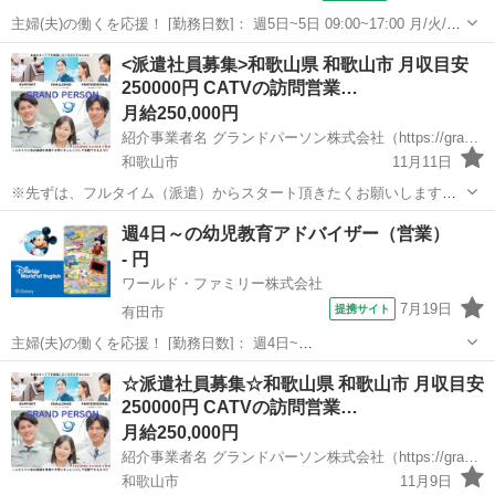
主婦(夫)の働くを応援！ [勤務日数]： 週5日~5日 09:00~17:00 月/火/水/
木/金 [勤務地・最寄駅]： 和歌山県海南市 ※通勤圏にお住まいの方に
和歌山
海南市
営業
<派遣社員募集>和歌山県 和歌山市 月収目安
ご紹介しております。実際の勤務地は和歌山市内のライフプラザ...
250000円 CATVの訪問営業…
月給250,000円
紹介事業者名 グランドパーソン株式会社（https://grandperson.net/）
和歌山市
11月11日
※先ずは、フルタイム（派遣）からスタート頂きたくお願いします
(*^_^*) 最近出た情報です。弊社は、優良企業から募集を承っておりま
和歌山
和歌山市
営業
時給
週4日～の幼児教育アドバイザー（営業）
す。貴方様、ご知人様で興味を持たれた方がいらっしゃいましたら、
- 円
是非ともご紹介をお願いし...
ワールド・ファミリー株式会社
7月19日
提携サイト
有田市
主婦(夫)の働くを応援！ [勤務日数]： 週4日~
10:00~17:00/10:00~16:00/10:00~15:00/09:30~14:00 [勤務地・最寄
和歌山
有田市
営業
☆派遣社員募集☆和歌山県 和歌山市 月収目安
駅]： 和歌山県有田市 ※勤務エリア選択可 ワールド・フ...
250000円 CATVの訪問営業…
月給250,000円
紹介事業者名 グランドパーソン株式会社（https://grandperson.net/）
和歌山市
11月9日