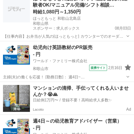
験者OK/マニュアル完備/シフト相談…
時給1,080円～1,350円
ほっともっと 和歌山北島店
和歌山県
スポンサー：求人ボックス
08月03日
【仕事内容】お弁当が人気の[ほっともっと] カウンターでのオーダー
対応を担当 家庭と仕事の両立を実現できる職場 [この魅力にご注目 ]
アルバイト・パート
幼児向け英語教材のPR販売
勤務日はお弁当半額+ドリンク無料 家事の合間に シフト相談OK 未経
- 円
験者安心 動画マニュアルあ...
ワールド・ファミリー株式会社
2月16日
提携サイト
和歌山市
主婦(夫)の働くを応援！ [勤務日数]： 週4日~
10:00~17:00/10:00~16:00/10:00~15:00/09:30~14:00 [勤務地・最寄
和歌山
和歌山市
営業
マンションの清掃、手伝ってくれる人いませ
駅]： 和歌山県和歌山市 ※勤務エリア選択可 ワールド・...
んか？😭🙏
日給例1万円〜 / 登録不要！高時給求人多数✨
Ad
Lacotto
週4日～の幼児教育アドバイザー（営業）
- 円