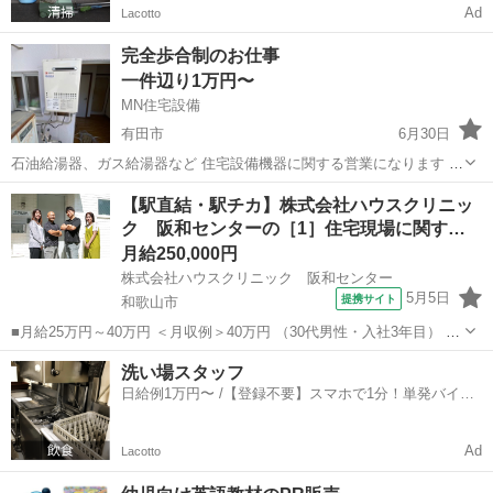
Ad
Lacotto
完全歩合制のお仕事
一件辺り1万円〜
MN住宅設備
有田市
6月30日
石油給湯器、ガス給湯器など 住宅設備機器に関する営業になります 知
識がなくてもやる気さえあれば働けます 完全歩合制なので やったらや
和歌山
有田市
営業
歩合
【駅直結・駅チカ】株式会社ハウスクリニッ
るだけの給料が支給されます。 達成感のあるお仕事です。 ノルマなど
ク 阪和センターの［1］住宅現場に関す…
一切ありません なので完全...
月給250,000円
株式会社ハウスクリニック 阪和センター
5月5日
提携サイト
和歌山市
■月給25万円～40万円 ＜月収例＞40万円 （30代男性・入社3年目） ＜
初年度年収例＞年収400万円 ※試用期間あり（3ヵ月）：同条件 ※残
和歌山
和歌山市
営業
洗い場スタッフ
業ほとんどなしor残業多めで収入アップ選べます。 ■和歌山県和歌山
日給例1万円〜 /【登録不要】スマホで1分！単発バイト
市太田3...
一括検索✨
Ad
Lacotto