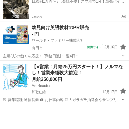
日給例1万円〜 /【登録不要】スマホで1分！単発バイト
一括検索✨
Ad
Lacotto
幼児向け英語教材のPR販売
- 円
ワールド・ファミリー株式会社
2月16日
提携サイト
有田市
主婦(夫)の働くを応援！ [勤務日数]： 週4日~
10:00~17:00/10:00~16:00/10:00~15:00/09:30~14:00 [勤務地・最寄
和歌山
有田市
営業
【⭐️営業！月給25万円スタート！】ノルマな
駅]： 和歌山県有田市 ※勤務エリア選択可 ワールド・フ...
し！営業未経験大歓迎！
月給250,000円
ArcReactor
和歌山市
12月17日
🎯 募集職種 通信営業 🏫 お仕事内容 巨大ガラガラ抽選会やサンプリン
グなどのイベントを実施し、お客様へ元気な声掛けでイベントブース
和歌山
和歌山市
営業
時給
へ誘導します。 販売推進: イベントブース内にて、スマートフォン、
携帯電話の...