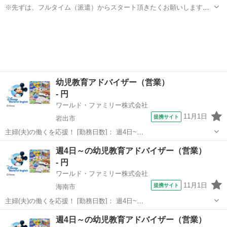
※先ずは、フルタイム（派遣）からスタート頂きたくお願いします
(*^_^*) 最近出た情報です。弊社は、優良企業から募集を承っておりま
和歌山
和歌山市
営業
時給
す。貴方様、ご知人様で興味を持たれた方がいらっしゃいましたら、
是非ともご紹介をお願いし...
幼児教育アドバイザー（営業）
- 円
ワールド・ファミリー株式会社
11月1日
提携サイト
岩出市
主婦(夫)の働くを応援！ [勤務日数]： 週4日~
10:00~17:00/10:00~16:00/10:00~15:00/09:30~14:00 [勤務地・最寄
和歌山
岩出市
営業
週4日～の幼児教育アドバイザー（営業）
駅]： 和歌山県岩出市 ※勤務エリア選択可 ワールド・フ...
- 円
ワールド・ファミリー株式会社
11月1日
提携サイト
海南市
主婦(夫)の働くを応援！ [勤務日数]： 週4日~
10:00~17:00/10:00~16:00/10:00~15:00/09:30~14:00 [勤務地・最寄
和歌山
海南市
営業
週4日～の幼児教育アドバイザー（営業）
駅]： 和歌山県海南市 ※勤務エリア選択可 ワールド・フ...