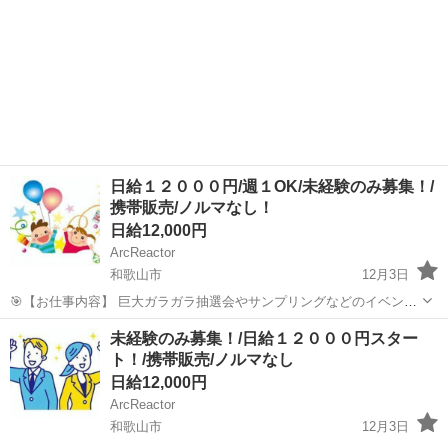
日給１２０００円/週１OK/未経験のみ募集！/
携帯販売/ノルマなし！
日給12,000円
ArcReactor
和歌山市
12月3日
🎯【お仕事内容】 巨大ガラガラ抽選会やサンプリングなどのイベント
を実施し、お客様へ声掛けでイベントブースへ誘導します。 その後イ
和歌山
和歌山市
営業
給料
未経験のみ募集！/日給１２０００円スター
ベントブース内にて、スマートフォン、携帯電話の新規契約・機種変
ト！/携帯販売/ノルマなし
更のご案内を行います。 イベ...
日給12,000円
ArcReactor
和歌山市
12月3日