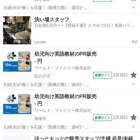
主婦(夫)の働くを応援！ [勤務日数]： 週4日~
10:00~17:00/10:00~16:00/10:00~15:00/09:30~14:00 [勤務地・最寄
和歌山
西牟婁郡
営業
洗い場スタッフ
駅]： 和歌山県西牟婁郡 ※勤務エリア選択可 ワールド・...
日給例1万円〜 /【登録不要】スマホで1分！単発バイト
一括検索✨
Ad
Lacotto
幼児向け英語教材のPR販売
- 円
ワールド・ファミリー株式会社
2月16日
提携サイト
紀の川市
主婦(夫)の働くを応援！ [勤務日数]： 週4日~
10:00~17:00/10:00~16:00/10:00~15:00/09:30~14:00 [勤務地・最寄
和歌山
紀の川市
営業
幼児向け英語教材のPR販売
駅]： 和歌山県紀の川市 ※勤務エリア選択可 ワールド・...
- 円
ワールド・ファミリー株式会社
2月16日
提携サイト
海南市
主婦(夫)の働くを応援！ [勤務日数]： 週4日~
10:00~17:00/10:00~16:00/10:00~15:00/09:30~14:00 [勤務地・最寄
和歌山
海南市
営業
ほっともっとの販売スタッフ/主婦 必見/未経
駅]： 和歌山県海南市 ※勤務エリア選択可 ワールド・フ...