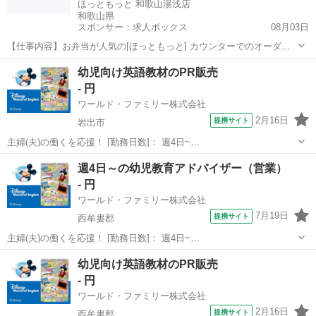
ほっともっと 和歌山湯浅店
和歌山県
スポンサー：求人ボックス
08月03日
【仕事内容】お弁当が人気の[ほっともっと] カウンターでのオーダー
対応を担当 家庭と仕事の両立を実現できる職場 [この魅力にご注目 ]
アルバイト・パート
幼児向け英語教材のPR販売
勤務日はお弁当半額+ドリンク無料 家事の合間に シフト相談OK 未経
- 円
験者安心 動画マニュアルあ...
ワールド・ファミリー株式会社
2月16日
提携サイト
岩出市
主婦(夫)の働くを応援！ [勤務日数]： 週4日~
10:00~17:00/10:00~16:00/10:00~15:00/09:30~14:00 [勤務地・最寄
和歌山
岩出市
営業
週4日～の幼児教育アドバイザー（営業）
駅]： 和歌山県岩出市 ※勤務エリア選択可 ワールド・フ...
- 円
ワールド・ファミリー株式会社
7月19日
提携サイト
西牟婁郡
主婦(夫)の働くを応援！ [勤務日数]： 週4日~
10:00~17:00/10:00~16:00/10:00~15:00/09:30~14:00 [勤務地・最寄
和歌山
西牟婁郡
営業
幼児向け英語教材のPR販売
駅]： 和歌山県西牟婁郡 ※勤務エリア選択可 ワールド・...
- 円
ワールド・ファミリー株式会社
2月16日
提携サイト
西牟婁郡