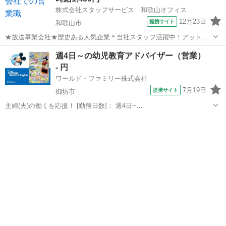
株式会社スタッフサービス 和歌山オフィス
12月23日
提携サイト
和歌山市
★放送事業会社★歴史ある人気企業＊当社スタッフ活躍中！アットホ
ームな環境です♪ 【お仕事の内容】受信契約の締結、受信契約者
和歌山
和歌山市
営業
週4日～の幼児教育アドバイザー（営業）
の転入に伴う住所変更の勧奨および手続き、受信料の未収者に対する
- 円
支払依頼および手続き‥など。 ※週...
ワールド・ファミリー株式会社
7月19日
提携サイト
御坊市
主婦(夫)の働くを応援！ [勤務日数]： 週4日~
10:00~17:00/10:00~16:00/10:00~15:00/09:30~14:00 [勤務地・最寄
和歌山
御坊市
営業
駅]： 和歌山県御坊市 ※勤務エリア選択可 ワールド・フ...