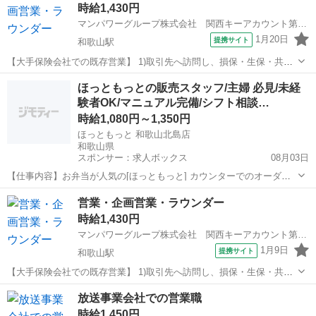
時給1,430円
支払依頼および手続き‥など。 ※週...
マンパワーグループ株式会社 関西キーアカウント第一支店
1月20日
提携サイト
和歌山駅
【大手保険会社での既存営業】 1)取引先へ訪問し、損保・生保・共済
等お客さまからの依頼書類のお預かり 2)調査員に保険調査依頼 3)打合
和歌山
和歌山市
和歌山駅
営業
ほっともっとの販売スタッフ/主婦 必見/未経
せ・指示の伝達業務 4)調査報告書の資料作成・データ入力 【男女比】
験者OK/マニュアル完備/シフト相談…
1：2 【配属...
時給1,080円～1,350円
ほっともっと 和歌山北島店
和歌山県
スポンサー：求人ボックス
08月03日
【仕事内容】お弁当が人気の[ほっともっと] カウンターでのオーダー
対応を担当 家庭と仕事の両立を実現できる職場 [この魅力にご注目 ]
アルバイト・パート
営業・企画営業・ラウンダー
勤務日はお弁当半額+ドリンク無料 家事の合間に シフト相談OK 未経
時給1,430円
験者安心 動画マニュアルあ...
マンパワーグループ株式会社 関西キーアカウント第一支店
1月9日
提携サイト
和歌山駅
【大手保険会社での既存営業】 1)取引先へ訪問し、損保・生保・共済
等お客さまからの依頼書類のお預かり 2)調査員に保険調査依頼 3)打合
和歌山
和歌山市
和歌山駅
営業
放送事業会社での営業職
せ・指示の伝達業務 4)調査報告書の資料作成・データ入力 【男女比】
時給1,450円
1：2 【配属...