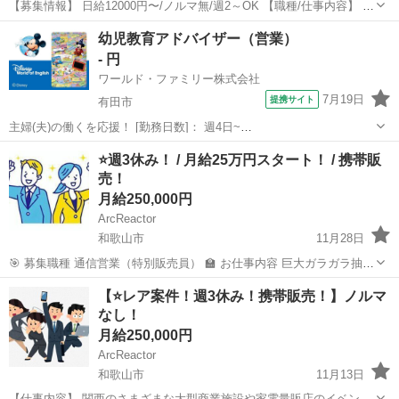
【募集情報】 日給12000円〜/ノルマ無/週2～OK 【職種/仕事内容】 仕
事内容 ＼家事やプライベートと両立OK／ ＼未経験から始める受付の
和歌山
和歌山市
営業
スタッフ
幼児教育アドバイザー（営業）
お仕事／ ╋━━━━━━━━━━━━━━━╋ ▼高日給12...
- 円
ワールド・ファミリー株式会社
7月19日
提携サイト
有田市
主婦(夫)の働くを応援！ [勤務日数]： 週4日~
10:00~17:00/10:00~16:00/10:00~15:00/09:30~14:00 [勤務地・最寄
和歌山
有田市
営業
⭐️週3休み！ / 月給25万円スタート！ / 携帯販
駅]： 和歌山県有田郡 ※勤務エリア選択可 ワールド・フ...
売！
月給250,000円
ArcReactor
和歌山市
11月28日
🎯 募集職種 通信営業（特別販売員） 🏫 お仕事内容 巨大ガラガラ抽選
会やサンプリングなどのイベントを実施し、お客様へ元気な声掛けで
和歌山
和歌山市
営業
時給
【⭐️レア案件！週3休み！携帯販売！】ノルマ
イベントブースへ誘導します。 販売推進: イベントブース内にて、ス
なし！
マート...
月給250,000円
ArcReactor
和歌山市
11月13日
【仕事内容】 関西のさまざまな大型商業施設や家電量販店のイベント