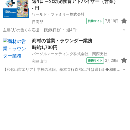
週4日～の幼児教育アドバイザー（営業）
募集します！ 🟡 お仕事内容 カフェ、美容室、セレクトショップなど
- 円
に「アパスク...
ワールド・ファミリー株式会社
7月19日
提携サイト
日高郡
主婦(夫)の働くを応援！ [勤務日数]： 週4日~
10:00~17:00/10:00~16:00/10:00~15:00/09:30~14:00 [勤務地・最寄
和歌山
日高郡
営業
商材の営業・ラウンダー業務
駅]： 和歌山県日高郡 ※勤務エリア選択可 ワールド・フ...
時給1,700円
パーソルマーケティング株式会社 関西支社
3月28日
提携サイト
和歌山市
【和歌山市エリア】学校の巡回。基本直行直帰/出社は週1回 ◆和歌山
市の小中学校訪問 4年に1度の改定に向けて、理科・数学の教科書を使
和歌山
和歌山市
営業
用している先生から、使用感やニーズを集めます。 火曜～金曜、直行
直帰、1日2～6件訪問、商談...