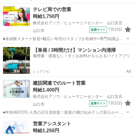
10:00~17:00/10:00~16:00/10:00~15:00/09:30~14:00 [勤務地・最寄
山口
山陽小野田市
営業
テレビ局での営業
駅]： 山口県山陽小野田市 ※勤務エリア選択可 ワールド...
時給1,750円
株式会社アソウ・ヒューマニーセンター 山口支店
7月22日
提携サイト
山口市
■未経験スタート歓迎×幅広い年代のスタッフが在籍中×専門知識は一
切不要！大手安定企業にて外回りメインの営業職×公共交通機関で移動
山口
山口市
営業
【単発 / 3時間だけ】マンション内清掃
するためお仕事中の運転はありません♪■ウレシイ高時給！残業少なめ
履歴書・面接なし！すぐお給料がもらえるバイトアプリ
×遅番はゆっくり11：30スター...
Ad
シェアフル
建設関連でのルート営業
時給1,400円
株式会社アソウ・ヒューマニーセンター 山口支店
7月22日
提携サイト
山口市
■年収400万円↑人気の正社員前提！新規の飛び込みナシの安心ルート
営業◎■未経験の方も歓迎◎人とかかわるお仕事が好きな方へおすすめ
山口
山口市
営業
営業アシスタント
♪■土日祝日お休み×残業少なめでプライベートも充実！ウレシイ賞与
時給1,250円
年2回♪ ＼紹介予定派遣のオ...