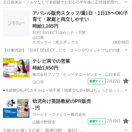
土日祝休み・ノルマなしで未経験でも安心◎半年後に正社員登用の可
能性あり ／ 2人でハッピーになれる新制度誕生！ お友達と一緒にボー
山口
山陽小野田市
営業
アパレル販売スタッフ/週1日・1日1h〜OK/子
ナスGET★ ＼ お友達紹介で現金5、000円を支給していた制度が、 2人
育て・家庭と両立しやすい
で毎月コツコツも...
時給1,165円
SUIT SELECT ゆめシティ下関
山口県
スポンサー：求人ボックス
08月04日
【仕事内容】「SUIT SELECT」にて、スーツやワイシャツなどの接
客・販売業務全般をお任せします。 ただ商品を売るのではなく、お客
アルバイト・パート
テレビ局での営業
様の人生の大切なイベント(入学式、結婚式、卒園式など)に寄り添い、
時給1,650円
30分〜1時間かけて丁寧に1着...
株式会社アソウ・ヒューマニーセンター 山口支店
7月22日
提携サイト
山口市
■未経験OK♪PCスキルは一切不要！残業少なめ×朝はちょっとゆっくり
9時半開始！大手安定企業で活躍できます■車通勤OK！移動は公共交通
山口
山口市
営業
幼児向け英語教材のPR販売
機関を使用するためお仕事中の運転ナシ♪■高時給！研修あり×同業務
- 円
の方がいて相談しやすく心強...
ワールド・ファミリー株式会社
7月19日
提携サイト
山陽小野田市
主婦(夫)の働くを応援！ [勤務日数]： 週4日~