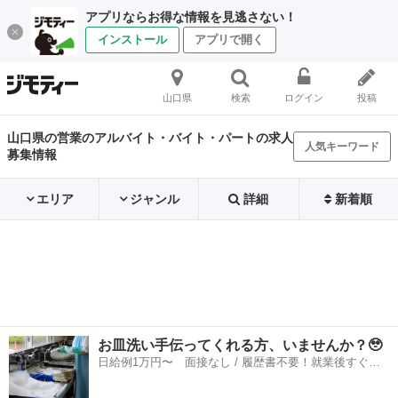
アプリならお得な情報を見逃さない！
インストール
アプリで開く
山口県
検索
ログイン
投稿
山口県の営業のアルバイト・バイト・パートの求人
人気キーワード
募集情報
エリア
ジャンル
詳細
新着順
お皿洗い手伝ってくれる方、いませんか？🥹
日給例1万円〜 面接なし / 履歴書不要！就業後すぐに
お給料がもらえる✨