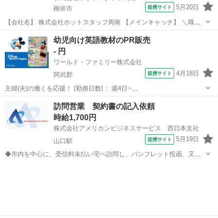
5月20日
提携サイト
柳井市
【会社名】 株式会社ホットスタッフ周南 【メインキャッチ】 ＼職場
の雰囲気◎／携帯ショップでの契約やスマホ操作のご案内！未経験
山口
柳井市
営業
幼児向け英語教材のPR販売
OK♪ 【お仕事内容】 ／ 未経験でも安心スタート◎ マンツーマン
- 円
研修あり(｀・ω・´)☆...
ワールド・ファミリー株式会社
4月18日
提携サイト
阿武郡
主婦(夫)の働くを応援！ [勤務日数]： 週4日~
10:00~17:00/10:00~16:00/10:00~15:00/09:30~14:00 [勤務地・最寄
山口
阿武郡
営業
訪問営業 契約書の記入依頼
駅]： 山口県阿武郡 ※勤務エリア選択可 ワールド・ファ...
時給1,700円
株式会社アメリカンビジネスサービス 西日本支社
5月19日
提携サイト
山口駅
◆市内を中心に、受信料未払い宅へ訪問し、パンフレット投函、又
は、契約書記載の依頼をします♪ ◆最初は研修を受け、先輩と同行、
山口
山口市
山口駅
営業
慣れてきたら1人で市内を移動していただきます☆ ◆詳細は面談に
て！ どんな内容でもお気軽に、ご相談下...