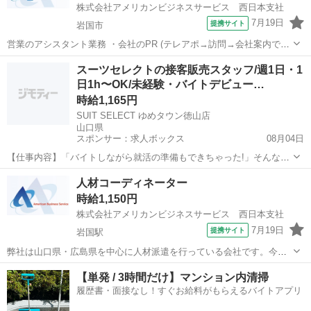
株式会社アメリカンビジネスサービス 西日本支社
7月19日
提携サイト
岩国市
営業のアシスタント業務 ・会社のPR (テレアポ→訪問→会社案内で
OK) ・登録面接手続きなど (研修期間でしっかりお教えます！) ・入退
山口
岩国市
営業
スーツセレクトの接客販売スタッフ/週1日・1
社手続きなどなど (派遣スタッフの方のサポート) 派遣社員 社会保険完
日1h〜OK/未経験・バイトデビュー…
備 ※条件を...
時給1,165円
SUIT SELECT ゆめタウン徳山店
山口県
スポンサー：求人ボックス
08月04日
【仕事内容】「バイトしながら就活の準備もできちゃった!」そんな先
輩が多数活躍中! ネクタイの結び方が分からなくても大丈夫。一から丁
アルバイト・パート
人材コーディネーター
寧に教えるので未経験でも安心です 週1日・1日1時間〜OKの柔軟シフ
時給1,150円
トだから、授業やサークル、テスト...
株式会社アメリカンビジネスサービス 西日本支社
7月19日
提携サイト
岩国駅
弊社は山口県・広島県を中心に人材派遣を行っている会社です。今回
は弊社で従事頂く、人材コーディネーターの募集になります◎ ＼岩国
山口
岩国市
岩国駅
営業
【単発 / 3時間だけ】マンション内清掃
エリア担当スタッフの 募集になります◎／ 基本直行直
履歴書・面接なし！すぐお給料がもらえるバイトアプリ
帰なので事務所へは週１日程度...