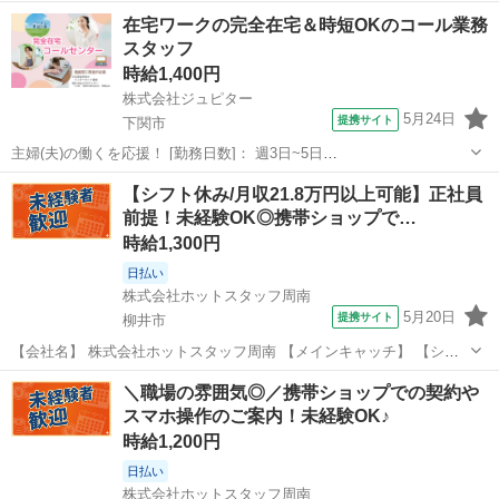
両立可能 【仕事内容】 ”正社員前提”で未経験から住宅営業の お仕事に
山口
宇部市
東新川駅
営業
在宅ワークの完全在宅＆時短OKのコール業務
挑戦できます！ 土日祝休みで理想のワークライフバランスを 手に入れ
スタッフ
ませんか？ 「不動...
時給1,400円
株式会社ジュピター
5月24日
提携サイト
下関市
主婦(夫)の働くを応援！ [勤務日数]： 週3日~5日
09:00~13:00/09:00~15:00/10:00~14:00/12:00~16:00/13:00~19:00 月/
山口
下関市
営業
【シフト休み/月収21.8万円以上可能】正社員
火/水/木/金 などから選べます [勤務...
前提！未経験OK◎携帯ショップで…
時給1,300円
日払い
株式会社ホットスタッフ周南
5月20日
提携サイト
柳井市
【会社名】 株式会社ホットスタッフ周南 【メインキャッチ】 【シフ
ト休み/月収21.8万円以上可能】正社員前提！未経験OK◎携帯ショップ
山口
柳井市
営業
＼職場の雰囲気◎／携帯ショップでの契約や
での接客・販売♪ 【お仕事内容】 「安定したお仕事に就きたいな」 と
スマホ操作のご案内！未経験OK♪
いう方必見！ ...
時給1,200円
日払い
株式会社ホットスタッフ周南