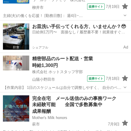
7月19日
提携サイト
柳井市
主婦(夫)の働くを応援！ [勤務日数]： 週4日~
10:00~17:00/10:00~16:00/10:00~15:00/09:30~14:00 [勤務地・最寄
山口
柳井市
営業
お皿洗い手伝ってくれる方、いませんか？🥹
駅]： 山口県柳井市 ※勤務エリア選択可 ワールド・ファ...
日給例1万円〜 面接なし / 履歴書不要！就業後すぐに
お給料がもらえる✨
Ad
シェアフル
精密部品のルート配送・営業
時給1,300円
株式会社 ホットスタッフ宇部
7月18日
提携サイト
山陽小野田市
【作業内容】 1日のスケジュールは自分で調整しやすく、 自分のペー
スで進められます◎ ◆お取引先への訪問・納品 社用車で決まったルー
山口
山陽小野田市
営業
完全在宅 メール送信のみの事務ワーク
トを回ります。 道に迷う心配もありません♪ ◆ヒアリング・社内共有
未経験可能 全国で多数募集中
「次はこんな部品が...
成果報酬
Mother's Milk honors
萩市
7月9日