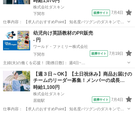
時給1,070円
株式会社ダスキン
7月4日
提携サイト
下関市
仕事内容： 【求人のおすすめPoint】 知名度バツグンのダスキンでお
仕事 未経験OK！研修充実！定着率90％以上 無理な営業やノルマはあ
山口
下関市
営業
幼児向け英語教材のPR販売
りません ご家族都合の急なお休みも対応可能 扶養控除内や副業・Ｗワ
- 円
ークもOK 年末年始...
ワールド・ファミリー株式会社
7月19日
提携サイト
下関市
主婦(夫)の働くを応援！ [勤務日数]： 週4日~
10:00~17:00/10:00~16:00/10:00~15:00/09:30~14:00 [勤務地・最寄
山口
下関市
営業
【週３日～OK】【土日祝休み】商品お届けの
駅]： 山口県下関市 ※勤務エリア選択可 ワールド・ファ...
チームのリーダー募集！メンバーの成長…
時給1,100円
株式会社ダスキン
7月4日
提携サイト
居能駅
仕事内容： 【求人のおすすめPoint】 知名度バツグンのダスキンでお
仕事 未経験OK！研修充実！定着率90％以上 無理な営業やノルマはあ
山口
宇部市
居能駅
営業
りません 子育て世代や子育てが落ち着いた方が活躍中 ＊・。・。
＊・。・。＊・。・。＊・...