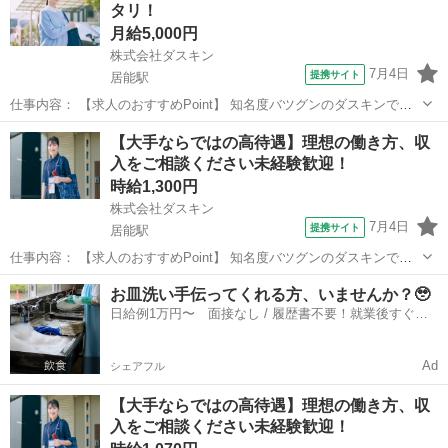
タリ！
生活とも両立可能 扶...
月給5,000円
株式会社ダスキン
7月4日
提携サイト
居能駅
仕事内容： 【求人のおすすめPoint】 知名度バツグンのダスキンでお
仕事 未経験OK！研修充実！定着率90％以上 無理な営業やノルマはあ
山口
宇部市
居能駅
営業
【大手ならではの高待遇】理想の働き方、収
りません 頑張った分だけ稼げる完全出来高制 扶養控除内や副業・Ｗワ
入をご相談ください未経験歓迎！
ークもOK 子育て世...
時給1,300円
株式会社ダスキン
7月4日
提携サイト
居能駅
仕事内容： 【求人のおすすめPoint】 知名度バツグンのダスキンでお
仕事 未経験OK！研修充実！定着率90％以上 無理な営業やノルマはあ
山口
宇部市
居能駅
営業
お皿洗い手伝ってくれる方、いませんか？🥹
りません ご家族都合の急なお休みも対応可能 扶養控除内や副業・Ｗワ
日給例1万円〜 面接なし / 履歴書不要！就業後すぐに
ークもOK 働く時間...
お給料がもらえる✨
Ad
シェアフル
【大手ならではの高待遇】理想の働き方、収
入をご相談ください未経験歓迎！