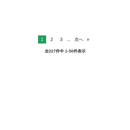
い！」 「一気にいろんなお仕事...
1
2
3
...
次へ
全227件中 1-50件表示