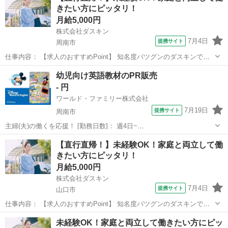
きたい方にピッタリ！
し?スーツ着用?法人用...
月給5,000円
株式会社ダスキン
7月4日
提携サイト
周南市
仕事内容： 【求人のおすすめPoint】 知名度バツグンのダスキンでお
仕事 未経験OK！研修充実！定着率90％以上 無理な営業やノルマはあ
山口
周南市
営業
幼児向け英語教材のPR販売
りません 頑張った分だけ稼げる完全出来高制 基本直行直帰でOK！私
- 円
生活とも両立可能 扶...
ワールド・ファミリー株式会社
7月19日
提携サイト
周南市
主婦(夫)の働くを応援！ [勤務日数]： 週4日~
10:00~17:00/10:00~16:00/10:00~15:00/09:30~14:00 [勤務地・最寄
山口
周南市
営業
【直行直帰！】未経験OK！家庭と両立して働
駅]： 山口県周南市 ※勤務エリア選択可 ワールド・ファ...
きたい方にピッタリ！
月給5,000円
株式会社ダスキン
7月4日
提携サイト
山口市
仕事内容： 【求人のおすすめPoint】 知名度バツグンのダスキンでお
仕事 未経験OK！研修充実！定着率90％以上 無理な営業やノルマはあ
山口
山口市
営業
未経験OK！家庭と両立して働きたい方にピッ
りません 頑張った分だけ稼げる完全出来高制 基本直行直帰でOK！私