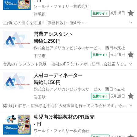
ワールド・ファミリー株式会社
4月18日
提携サイト
熊毛郡
主婦(夫)の働くを応援！ [勤務日数]： 週4日~
10:00~17:00/10:00~16:00/10:00~15:00/09:30~14:00 [勤務地・最寄
山口
熊毛郡
営業
営業アシスタント
駅]： 山口県熊毛郡 ※勤務エリア選択可 ワールド・ファ...
時給1,250円
株式会社アメリカンビジネスサービス 西日本支社
5月19日
提携サイト
下関市
営業のアシスタント業務 ・会社のPR (テレアポ→訪問→会社案内で
OK) ・登録面接手続きなど (研修期間でしっかりお教えます！) ・入退
山口
下関市
営業
人材コーディネーター
社手続きなどなど (派遣スタッフの方のサポート) 派遣社員 社会保険完
時給1,150円
備 ※条件を...
株式会社アメリカンビジネスサービス 西日本支社
5月19日
提携サイト
岩国駅
弊社は山口県・広島県を中心に人材派遣を行っている会社です。今回
は弊社で従事頂く、人材コーディネーターの募集になります◎ ＼岩国
山口
岩国市
岩国駅
営業
幼児向け英語教材のPR販売
エリア担当スタッフの 募集になります◎／ 基本直行直
- 円
帰なので事務所へは週１日程度...
ワールド・ファミリー株式会社