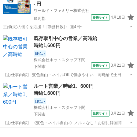
- 円
ワールド・ファミリー株式会社
4月18日
提携サイト
玖珂郡
主婦(夫)の働くを応援！ [勤務日数]： 週4日~
10:00~17:00/10:00~16:00/10:00~15:00/09:30~14:00 [勤務地・最寄
山口
玖珂郡
営業
既存取引中心の営業／高時給
駅]： 山口県玖珂郡 ※勤務エリア選択可 ワールド・ファ...
時給1,600円
日払い
株式会社ホットスタッフ下関
3月21日
提携サイト
下関市
【お仕事内容】 髪色自由・ネイルOKで働きやすい 高時給で土日祝
休みの職場です ・～・～・～無料！お仕事相談！～・～・～・ 「画面
山口
下関市
営業
ルート営業／時給1、600円
をチマチマ見るより手っ取り早くお話ししたい！」 「一気にいろんな
時給1,600円
お仕事を提案してほしい！」...
日払い
株式会社ホットスタッフ下関
3月21日
提携サイト
下関市
【お仕事内容】 《髪色・ネイル自由♪》ノルマなし！お店に韓国商品
のご提案など／高時給☆／土日祝休み ・～・～・～無料！お仕事相
山口
下関市
営業
談！～・～・～・ 「画面をチマチマ見るより手っ取り早くお話しした