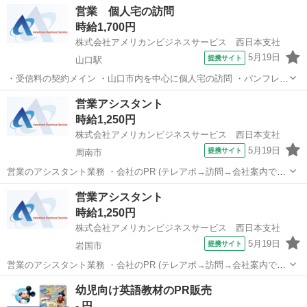
営業 個人宅の訪問
時給1,700円
株式会社アメリカンビジネスサービス 西日本支社
5月19日
提携サイト
山口駅
・受信料の契約メイン ・山口市内を中心に個人宅の訪問 ・パンフレッ
トの投函又は契約書記載の依頼をします ・事務所でのデータ入力 ※最
山口
山口市
山口駅
営業
営業アシスタント
初は研修を受け、先輩と同行、慣れてきたら1人で市内を移動していた
時給1,250円
だきます☆ 派遣社員 ...
株式会社アメリカンビジネスサービス 西日本支社
5月19日
提携サイト
周南市
営業のアシスタント業務 ・会社のPR (テレアポ→訪問→会社案内で
OK) ・登録面接手続きなど (研修期間でしっかりお教えます！) ・入退
山口
周南市
営業
営業アシスタント
社手続きなどなど (派遣スタッフの方のサポート) 派遣社員 社会保険完
時給1,250円
備 ※条件を...
株式会社アメリカンビジネスサービス 西日本支社
5月19日
提携サイト
岩国市
営業のアシスタント業務 ・会社のPR (テレアポ→訪問→会社案内で
OK) ・登録面接手続きなど (研修期間でしっかりお教えます！) ・入退
山口
岩国市
営業
幼児向け英語教材のPR販売
社手続きなどなど (派遣スタッフの方のサポート) 派遣社員 社会保険完
- 円
備 ※条件を...