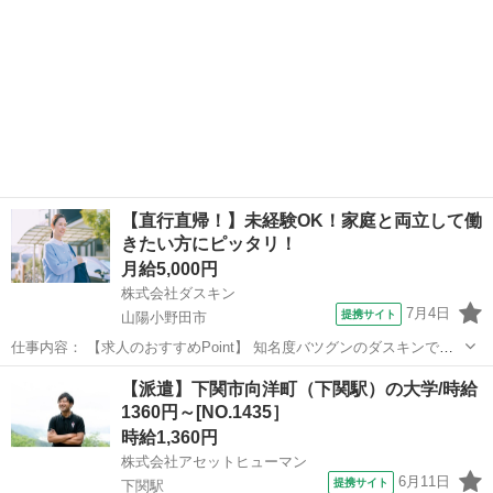
【直行直帰！】未経験OK！家庭と両立して働
きたい方にピッタリ！
月給5,000円
株式会社ダスキン
7月4日
提携サイト
山陽小野田市
仕事内容： 【求人のおすすめPoint】 知名度バツグンのダスキンでお
仕事 未経験OK！研修充実！定着率90％以上 無理な営業やノルマはあ
山口
山陽小野田市
営業
【派遣】下関市向洋町（下関駅）の大学/時給
りません 頑張った分だけ稼げる完全出来高制 基本直行直帰でOK！私
1360円～[NO.1435］
生活とも両立可能 扶...
時給1,360円
株式会社アセットヒューマン
6月11日
提携サイト
下関駅