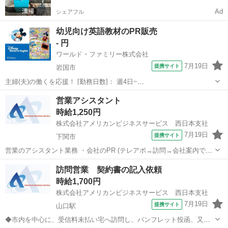
Ad
シェアフル
幼児向け英語教材のPR販売
- 円
ワールド・ファミリー株式会社
7月19日
提携サイト
岩国市
主婦(夫)の働くを応援！ [勤務日数]： 週4日~
10:00~17:00/10:00~16:00/10:00~15:00/09:30~14:00 [勤務地・最寄
山口
岩国市
営業
営業アシスタント
駅]： 山口県岩国市 ※勤務エリア選択可 ワールド・ファ...
時給1,250円
株式会社アメリカンビジネスサービス 西日本支社
7月19日
提携サイト
下関市
営業のアシスタント業務 ・会社のPR (テレアポ→訪問→会社案内で
OK) ・登録面接手続きなど (研修期間でしっかりお教えます！) ・入退
山口
下関市
営業
訪問営業 契約書の記入依頼
社手続きなどなど (派遣スタッフの方のサポート) 派遣社員 社会保険完
時給1,700円
備 ※条件を...
株式会社アメリカンビジネスサービス 西日本支社
7月19日
提携サイト
山口駅
◆市内を中心に、受信料未払い宅へ訪問し、パンフレット投函、又