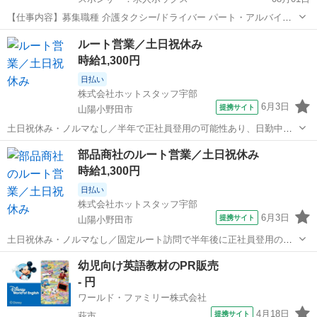
【仕事内容】募集職種 介護タクシー/ドライバー パート・アルバイト
仕事内容 送迎 給与・手当 <給与> 時給1,120円〜 <手当> 交通費支給:
アルバイト・パート
ルート営業／土日祝休み
実費(上限あり) 交通費支給日額:1,000円 <昇給> 30円 (時間あたり)...
時給1,300円
日払い
株式会社ホットスタッフ宇部
6月3日
提携サイト
山陽小野田市
土日祝休み・ノルマなし／半年で正社員登用の可能性あり、日勤中心
で予定が立てやすい 【仕事内容】 ＼営業のイメージ、ガラッと変えま
山口
山陽小野田市
営業
部品商社のルート営業／土日祝休み
す／ ノルマ・新規開拓は一切なし。 「いつもありがとう」が嬉しい、
時給1,300円
顔なじみを回るルート営業★...
日払い
株式会社ホットスタッフ宇部
6月3日
提携サイト
山陽小野田市
土日祝休み・ノルマなし／固定ルート訪問で半年後に正社員登用の可
能性あり 【仕事内容】 ＼営業のイメージ、ガラッと変えます／ ノル
山口
山陽小野田市
営業
幼児向け英語教材のPR販売
マ・新規開拓は一切なし。 「いつもありがとう」が嬉しい、 顔なじみ
- 円
を回るルート営業★ 「営業...
ワールド・ファミリー株式会社
4月18日
提携サイト
萩市