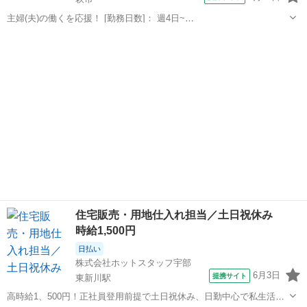
主婦(夫)の働くを応援！ [勤務日数]： 週4日~
10:00~17:00/10:00~16:00/10:00~15:00/09:30~14:00 [勤務地・最寄
山口
萩市
営業
駅]： 山口県萩市 ※勤務エリア選択可 ワールド・ファミ...
住宅販売・用地仕入れ担当／土日祝休み
時給1,500円
日払い
株式会社ホットスタッフ宇部
6月3日
提携サイト
東新川駅
高時給1、500円！正社員登用前提で土日祝休み、日勤中心で私生活と