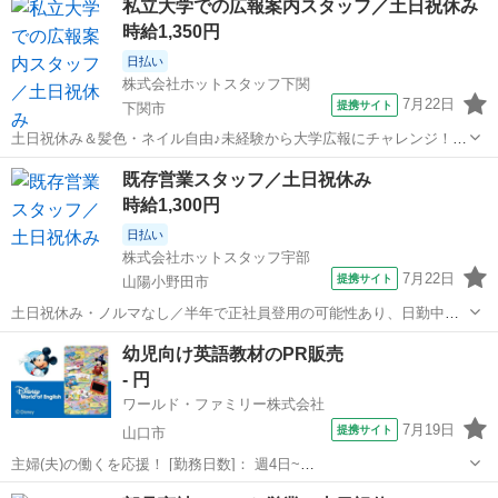
私立大学での広報案内スタッフ／土日祝休み
時給1,350円
日払い
株式会社ホットスタッフ下関
7月22日
提携サイト
下関市
土日祝休み＆髪色・ネイル自由♪未経験から大学広報にチャレンジ！学
食・カフェ利用OKの人気オフィスワーク ／ 2人でハッピーになれる
山口
下関市
営業
既存営業スタッフ／土日祝休み
新制度誕生！ お友達と一緒にボーナスGET★ ＼ ▼ご紹介いただい
時給1,300円
た方 毎月5、000...
日払い
株式会社ホットスタッフ宇部
7月22日
提携サイト
山陽小野田市
土日祝休み・ノルマなし／半年で正社員登用の可能性あり、日勤中心
で予定が立てやすい ／ 2人でハッピーになれる新制度誕生！ お友達と
山口
山陽小野田市
営業
幼児向け英語教材のPR販売
一緒にボーナスGET★ ＼ お友達紹介で現金5、000円を支給していた
- 円
制度が、 2人で毎月...
ワールド・ファミリー株式会社
7月19日
提携サイト
山口市
主婦(夫)の働くを応援！ [勤務日数]： 週4日~
10:00~17:00/10:00~16:00/10:00~15:00/09:30~14:00 [勤務地・最寄
山口
山口市
営業