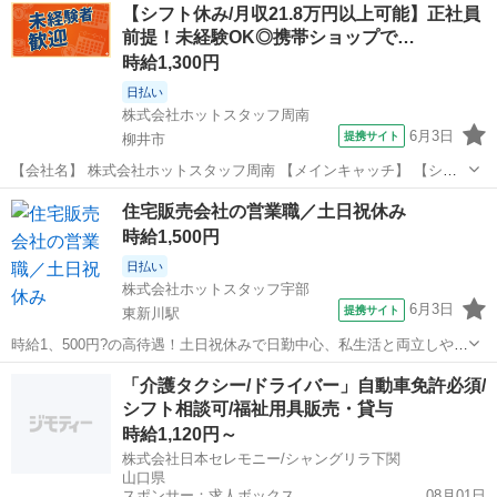
山口
防府市
営業
【シフト休み/月収21.8万円以上可能】正社員
駅]： 山口県防府市 ※勤務エリア選択可 ワールド・ファ...
前提！未経験OK◎携帯ショップで…
時給1,300円
日払い
株式会社ホットスタッフ周南
6月3日
提携サイト
柳井市
【会社名】 株式会社ホットスタッフ周南 【メインキャッチ】 【シフ
ト休み/月収21.8万円以上可能】正社員前提！未経験OK◎携帯ショップ
山口
柳井市
営業
住宅販売会社の営業職／土日祝休み
での接客・販売♪ 【お仕事内容】 「安定したお仕事に就きたいな」 と
時給1,500円
いう方必見！ ...
日払い
株式会社ホットスタッフ宇部
6月3日
提携サイト
東新川駅
時給1、500円?の高待遇！土日祝休みで日勤中心、私生活と両立しやす
い職場 【仕事内容】 ”正社員前提”で未経験から住宅営業の お仕事に挑
山口
宇部市
東新川駅
営業
「介護タクシー/ドライバー」自動車免許必須/
戦できます！ 土日祝休みで理想のワークライフバランスを 手に入れま
シフト相談可/福祉用具販売・貸与
せんか？ 「不動...
時給1,120円～
株式会社日本セレモニー/シャングリラ下関
山口県
スポンサー：求人ボックス
08月01日