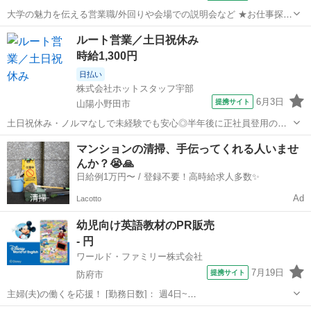
大学の魅力を伝える営業職/外回りや会場での説明会など ★お仕事探し
中の20代、30代の方必見！ ★下関の超オシャレな大学！学校の魅力を
山口
下関市
下関駅
営業
ルート営業／土日祝休み
伝える営業活動をお任せします！服装はスーツ、夏はオフィスカジュ
時給1,300円
アルでの勤務です。 PCの基...
日払い
株式会社ホットスタッフ宇部
6月3日
提携サイト
山陽小野田市
土日祝休み・ノルマなしで未経験でも安心◎半年後に正社員登用の可
能性あり 【仕事内容】 ＼営業のイメージ、ガラッと変えます／ ノル
山口
山陽小野田市
営業
マンションの清掃、手伝ってくれる人いませ
マ・新規開拓は一切なし。 「いつもありがとう」が嬉しい、 顔なじみ
んか？😭🙏
を回るルート営業★ 「営業...
日給例1万円〜 / 登録不要！高時給求人多数✨
Ad
Lacotto
幼児向け英語教材のPR販売
- 円
ワールド・ファミリー株式会社
7月19日
提携サイト
防府市
主婦(夫)の働くを応援！ [勤務日数]： 週4日~
10:00~17:00/10:00~16:00/10:00~15:00/09:30~14:00 [勤務地・最寄