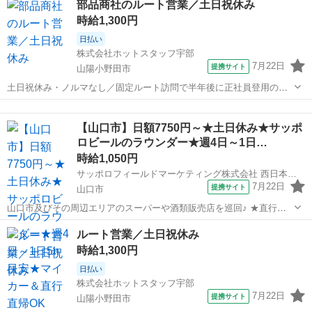
部品商社のルート営業／土日祝休み
駅]： 山口県山口市 ※勤務エリア選択可 ワールド・ファ...
時給1,300円
日払い
株式会社ホットスタッフ宇部
7月22日
提携サイト
山陽小野田市
土日祝休み・ノルマなし／固定ルート訪問で半年後に正社員登用の可
能性あり ／ 2人でハッピーになれる新制度誕生！ お友達と一緒にボー
山口
山陽小野田市
営業
ナスGET★ ＼ お友達紹介で現金5、000円を支給していた制度が、 2人
【山口市】日額7750円～★土日休み★サッポ
で毎月コツコツも...
ロビールのラウンダー★週4日～1日…
時給1,050円
サッポロフィールドマーケティング株式会社 西日本支社 中四国オフィス
7月22日
提携サイト
山口市
山口市及びその周辺エリアのスーパーや酒類販売店を巡回♪ ★直行直
帰で自家用車を利用してのお仕事です★ ★ノルマや新規開拓なし！★
山口
山口市
営業
ルート営業／土日祝休み
【事業所住所】 西日本支社 中四国オフィス 〒730-0021 広島県広島市
時給1,300円
中区胡町4-21 ...
日払い
株式会社ホットスタッフ宇部
7月22日
提携サイト
山陽小野田市