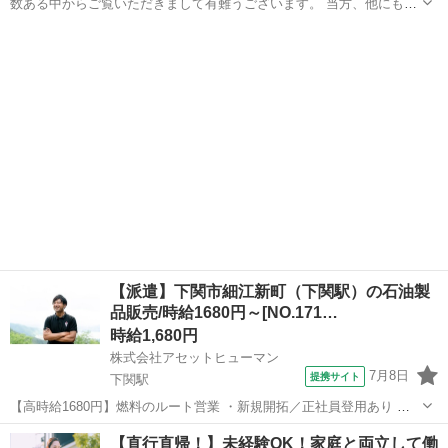
数ある中からご覧いただきまして有難うございます。 当方、他にもお
得な商品を沢山、投稿、出品、掲載してるので是非ご覧になってみて
山口
萩市
営業
ネット
下さい。 沢山のご連絡お待ちしております。 在宅ワークで、弊社提携
の会...
【派遣】下関市細江新町（下関駅）の石油製
品販売/時給1680円～[NO.171…
時給1,680円
株式会社アセットヒューマン
7月8日
提携サイト
下関駅
【高時給1680円】燃料のルート営業 ・新規開拓／正社員登用あり ★
＼ 月収例28万円以上可能 ／ ?人と接することや、話す事が好きな方に
山口
下関市
下関駅
営業
【直行直帰！】未経験OK！家庭と両立して働
ピッタリ ★?土日祝休みでプライベート充実?日勤のみ＆残業ほぼな