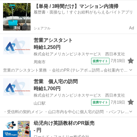
は、契約書記載の依頼をします♪ ◆最初は研修を受け、先輩と同行、
山口
山口市
山口駅
営業
【単発 / 3時間だけ】マンション内清掃
慣れてきたら1人で市内を移動していただきます☆ ◆詳細は面談に
履歴書・面接なし！すぐお給料がもらえるバイトアプリ
て！ どんな内容でもお気軽に、ご相談下...
Ad
シェアフル
営業アシスタント
時給1,250円
株式会社アメリカンビジネスサービス 西日本支社
7月19日
提携サイト
周南市
営業のアシスタント業務 ・会社のPR (テレアポ→訪問→会社案内で
OK) ・登録面接手続きなど (研修期間でしっかりお教えます！) ・入退
山口
周南市
営業
営業 個人宅の訪問
社手続きなどなど (派遣スタッフの方のサポート) 派遣社員 社会保険完
時給1,700円
備 ※条件を...
株式会社アメリカンビジネスサービス 西日本支社
7月19日
提携サイト
山口駅
・受信料の契約メイン ・山口市内を中心に個人宅の訪問 ・パンフレッ
トの投函又は契約書記載の依頼をします ・事務所でのデータ入力 ※最
山口
山口市
山口駅
営業
幼児向け英語教材のPR販売
初は研修を受け、先輩と同行、慣れてきたら1人で市内を移動していた
- 円
だきます☆ 派遣社員 ...
ワールド・ファミリー株式会社