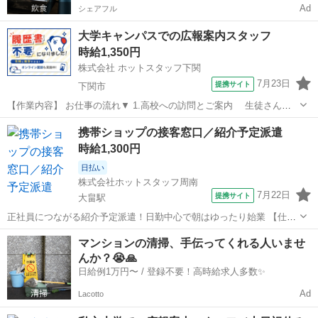
Ad
シェアフル
大学キャンパスでの広報案内スタッフ
時給1,350円
株式会社 ホットスタッフ下関
7月23日
提携サイト
下関市
【作業内容】 お仕事の流れ▼ 1.高校への訪問とご案内 生徒さんや
保護者の方、先生方に 大学の魅力を伝える説明会を行います。 2.デ
山口
下関市
営業
携帯ショップの接客窓口／紹介予定派遣
ータの入力 訪問が終わったら、 フォーマットに沿って内容をパソ
時給1,300円
コンで入力 3.イベ...
日払い
株式会社ホットスタッフ周南
7月22日
提携サイト
大畠駅
正社員につながる紹介予定派遣！日勤中心で朝はゆったり始業 【仕事
内容】 「安定したお仕事に就きたいな」 という方必見！ 3～6ヶ月の
山口
柳井市
大畠駅
営業
マンションの清掃、手伝ってくれる人いませ
派遣期間が終わった後、 ご自身と派遣先の合意があれば 正社員になれ
んか？😭🙏
る【紹介予定派遣】のお...
日給例1万円〜 / 登録不要！高時給求人多数✨
Ad
Lacotto