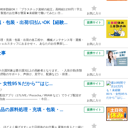
WEB登録OK！「プラスチック資材の組立」高時給1150円！宇土
 製造のお仕事が豊富★未経験で働いてみたい方...
お気に入り
包装・出荷/日払いOK【経験...
提携サイト
処理・充填・包装・出荷の各工程や、 機械メンテナンス等・運搬・
ェルスタッフにおまかせ＋。 あなたのお仕事探し...
お気に入り
仕事
提携サイト
介護対象は要介護3以上の高齢者となります。 ・入浴介助(衣類
摂取のサポート、声掛け、見守り、配膳など) ・排泄...
お気に入り
女性95％だから""はじ...
提携サイト
フ
プリ（17LIVE／Pococha／IRIAM など）でライブ配信す
由 ——————————— ・今日...
お気に入り
品の原料処理・充填・包装・...
提携サイト
、 ほどよく稼げます♪ ≪土日祝休のお仕事≫ 家族や友人と一緒に