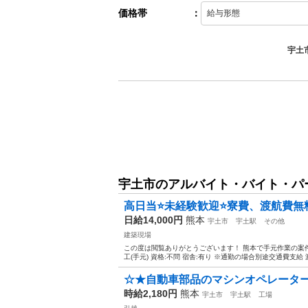
価格帯
：
宇土
宇土市のアルバイト・バイト・パ
高日当⭐️未経験歓迎⭐️寮費、渡航費無
日給14,000円
熊本
宇土市
宇土駅
その他
建築現場
この度は閲覧ありがとうございます！ 熊本で手元作業の案件です
工(手元) 資格:不問 宿舎:有り ※通勤の場合別途交通費支給 
☆★自動車部品のマシンオペレーター
時給2,180円
熊本
宇土市
宇土駅
工場