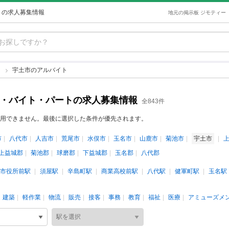
トの求人募集情報
地元の掲示板 ジモティー
ト
宇土市のアルバイト
ト・バイト・パートの求人募集情報
全843件
用できません。最後に選択した条件が優先されます。
市
八代市
人吉市
荒尾市
水俣市
玉名市
山鹿市
菊池市
宇土市
上益城郡
菊池郡
球磨郡
下益城郡
玉名郡
八代郡
市役所前駅
須屋駅
辛島町駅
商業高校前駅
八代駅
健軍町駅
玉名駅
建築
軽作業
物流
販売
接客
事務
教育
福祉
医療
アミューズメ