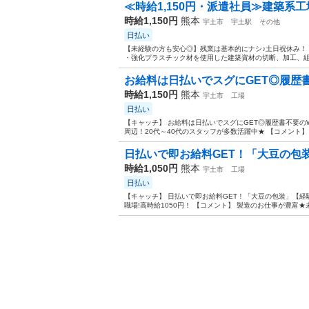
≪時給1,150円・派遣社員≫建築系
時給1,150円
熊本
宇土市
宇土駅
その他
日払い
【未経験の方も安心◎】残業は基本的にナシ♪土日祝休み！
・強化プラスチック材を使用した建築資材の切断、加工、組立等
お給料は日払いでスグにGET◎履歴書不
時給1,150円
熊本
宇土市
工場
日払い
【キャッチ】 お給料は日払いでスグにGET◎履歴書不要の
周辺！20代～40代のスタッフが多数活躍中★ 【コメント】 
日払いで即お給料GET！「大豆の包装
時給1,050円
熊本
宇土市
工場
日払い
【キャッチ】 日払いで即お給料GET！「大豆の包装」【経
職場!高時給1050円！ 【コメント】 製造のお仕事が豊富★