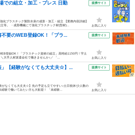
工場での組立・加工・プレス 日勤
提携サイト
 強化プラスチック製防水扉の成形・加工・組立 【業務内容詳細】
。 ・成形機械にて強化プラスチック材(型材)...
お気に入り
要のWEB登録OK！「プラ...
提携サイト
WEB登録OK！「プラスチック資材の組立」高時給1150円！宇土
＼大手人材派遣会社で働きませんか♪／ 「...
お気に入り
」【経験がなくても大丈夫☆】...
提携サイト
験がなくても大丈夫☆】先の予定も立てやすい♪土日祝休!少人数の
未経験で働いてみたい方も大歓迎！ 「未経験...
お気に入り