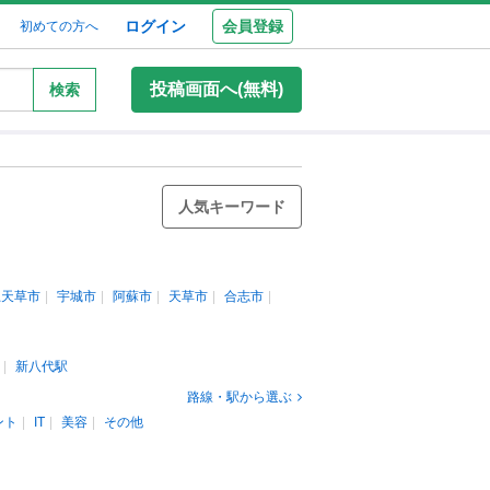
ログイン
会員登録
初めての方へ
投稿画面へ(無料)
検索
人気キーワード
上天草市
宇城市
阿蘇市
天草市
合志市
新八代駅
路線・駅から選ぶ
ント
IT
美容
その他