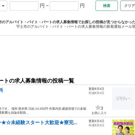
円
~
円
クリア
市のアルバイト・バイト・パートの求人募集情報でお探しの投稿が見つからなかっ
宇土市のアルバイト・バイト・パートの求人募集情報の新着通知メール
ートの求人募集情報の投稿一覧
更新8月4日
料
作成8月4日
3
。 場所:熊本県 日給:14,000円 作業内容:建築現場での多能
渡航費も勿論全額負...
お気に入り
更新8月4日
★☆未経験スタート大歓迎★寮完...
作成8月4日