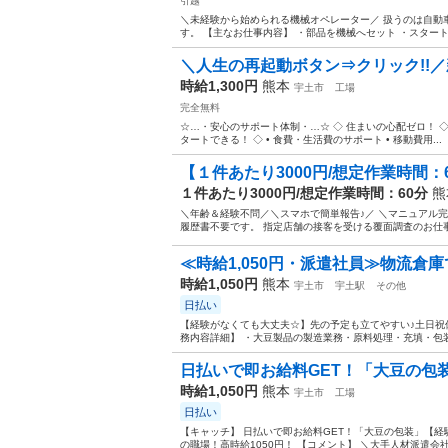
引越
＼未経験から始められる機械オペレーター／ 扱うのは自動
す。 【主なお仕事内容】 ・部品を機械へセット ・スタート
＼人生の再起動ボタン⇒クリック!!／
時給1,300円
熊本
宇土市
工場
完全無料
☆…・安心のサポート体制・…☆ ◇ 住まいの心配ゼロ！ ◇ •
タートできる！ ◇ • 食費・生活費のサポート • 移動費用...
【１件あたり3000円/想定作業時間：6
１件あたり3000円/想定作業時間：60分
熊
＼年齢＆経験不問／＼スマホで簡単報告♪／ ＼マニュアル
履歴書不要です。 指定店舗の接客を受ける覆面調査のお仕事
≪時給1,050円・派遣社員≫物流倉
時給1,050円
熊本
宇土市
宇土駅
その他
日払い
【経験がなくても大丈夫☆】先の予定も立てやすい♪土日祝
務内容詳細】 ・大豆製品の製造業務・原料処理・充填・包装
日払いで即お給料GET！「大豆の包装
時給1,050円
熊本
宇土市
工場
日払い
【キャッチ】 日払いで即お給料GET！「大豆の包装」【
の職場！高時給1050円！ 【コメント】 ＼大手人材派遣会社