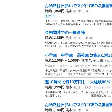
お給料は日払いでスグにGET◎履歴書不
時給1,050円
熊本
宇土市
工場
日払い
【キャッチ】 お給料は日払いでスグにGET◎履歴書不要のW
40代のスタッフが多数活躍中★ 【コメント】 製造のお仕事
金融関連での一般事務
時給1,185円
熊本
宇土市
一般事務
■未経験OK！イチから始める♪2027年3月末まで×金融機
の時間もしっかり使えます■アソウの派遣スタッフも在籍！和
小学生・中学生・高校生 対象の1対
時給1,100円～1,500円
熊本県 宇土市
アルバ
早稲田アイ・スタディ/GP城南教室
スポンサー：求人ボッ
【仕事内容】早稲田スクールの個別指導「早稲田アイ・スタディ
師 原則として同じ生徒を担当する担任制。 [指導学年] 小学
週10時間で月10万円も！未経験80％・
時給1,226円
熊本
宇土市
緑川駅
イベントスタッ
【お仕事内容】 スマホに向かって、おしゃべりするだけ。 配信ア
るお仕事です。 ——————————— 配信内容はぜんぶ自
お給料は日払いでスグにGET◎履歴書不
時給1,150円
熊本
宇土市
工場