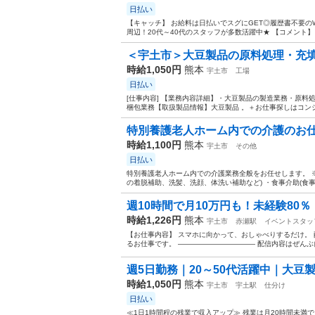
日払い
【キャッチ】 お給料は日払いでスグにGET◎履歴書不要の
周辺！20代～40代のスタッフが多数活躍中★ 【コメント】
＜宇土市＞大豆製品の原料処理・充填・
時給1,050円
熊本
宇土市
工場
日払い
[仕事内容] 【業務内容詳細】・大豆製品の製造業務・原料
梱包業務【取扱製品情報】大豆製品 。＋お仕事探しはコンシ
特別養護老人ホーム内での介護のお
時給1,100円
熊本
宇土市
その他
日払い
特別養護老人ホーム内での介護業務全般をお任せします。 ※
の着脱補助、洗髪、洗顔、体洗い補助など) ・食事介助(食事
週10時間で月10万円も！未経験80％・
時給1,226円
熊本
宇土市
赤瀬駅
イベントスタッ
【お仕事内容】 スマホに向かって、おしゃべりするだけ。 配信ア
るお仕事です。 ——————————— 配信内容はぜんぶ自
週5日勤務｜20～50代活躍中｜大豆製
時給1,050円
熊本
宇土市
宇土駅
仕分け
日払い
≪1日1時間程の残業で収入アップ≫ 残業は月20時間未満で