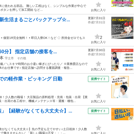
車に使われる部品。 難しい工程はなく、シンプルな作業が中心で
ボタンを押して加工開始 など...
お気に入り
更新7月31日
新生活まるごとバックアップ☆...
作成7月31日
2
 個室1R完全無料！ • 即日入寮OK！など ◇ 所持金ゼロでもス
お気に入り
更新7月30日
0分】 指定店舗の接客を...
作成7月30日
本
宇土市
その他
完備／＼スキマ時間のお小遣い稼ぎにぴったり／ ※業務委託なので
のお仕事です♪ 指定店舗へ訪問する覆面調査・報告...
お気に入り
庫での軽作業・ピッキング 日勤
提携サイト
休！少人数の職場！ 大豆製品の原料処理・充填・包装・出荷 【業
・出荷の各工程や、機械メンテナンス等・運搬・梱包...
お気に入り
」【経験がなくても大丈夫☆】...
提携サイト
経験がなくても大丈夫☆】先の予定も立てやすい♪土日祝休！少人数
で働きませんか♪／ 「新しい職場は不安・・・...
お気に入り