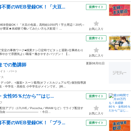
要のWEB登録OK！「大豆...
提携サイト
EB登録OK！「大豆の包装」高時給1050円！宇土周辺！20代～
が豊富★未経験で働いてみたい方も大歓迎！ ...
お気に入り
提携サイト
関で安定の事務ワーク■残業ナシ◎定時でピタッと退勤♪仕事終わり
やかで雰囲気よい職場＊働きやすさバツグン！ 【...
お気に入り
更新08月01日
2までの塾講師
イト・パート
クス
GP」 <服装> スーツ着用(オフィスカジュアル可) 個別指導講
生・中学生・高校生 小中学生がメインです。 [科...
女性95％だから""はじ...
提携サイト
フ
プリ（17LIVE／Pococha／IRIAM など）でライブ配信す
由 ——————————— ・今日...
お気に入り
要のWEB登録OK！「プラ...
提携サイト