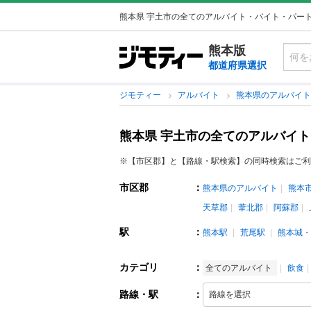
熊本県 宇土市の全てのアルバイト・バイト・パー
熊本版
都道府県選択
ジモティー
アルバイト
熊本県のアルバイ
熊本県 宇土市の全てのアルバイ
※【市区郡】と【路線・駅検索】の同時検索はご利
市区郡
：
熊本県のアルバイト
熊本
天草郡
葦北郡
阿蘇郡
駅
：
熊本駅
荒尾駅
熊本城・
カテゴリ
：
全てのアルバイト
飲食
路線・駅
：