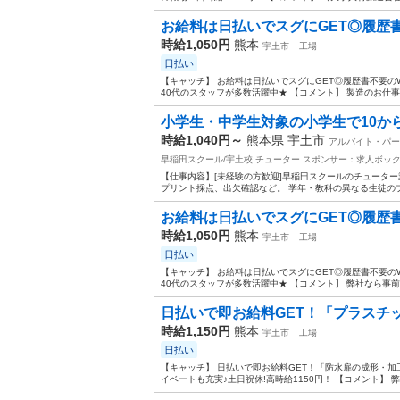
お給料は日払いでスグにGET◎履歴書不
時給1,050円
熊本
宇土市
工場
日払い
【キャッチ】 お給料は日払いでスグにGET◎履歴書不要のW
40代のスタッフが多数活躍中★ 【コメント】 製造のお仕事
小学生・中学生対象の小学生で10から2
時給1,040円～
熊本県 宇土市
アルバイト・パー
早稲田スクール/宇土校 チューター
スポンサー：求人ボッ
【仕事内容】[未経験の方歓迎]早稲田スクールのチューター業
プリント採点、出欠確認など。 学年・教科の異なる生徒のプ
お給料は日払いでスグにGET◎履歴書不
時給1,050円
熊本
宇土市
工場
日払い
【キャッチ】 お給料は日払いでスグにGET◎履歴書不要のW
40代のスタッフが多数活躍中★ 【コメント】 弊社なら事前
日払いで即お給料GET！「プラスチッ
時給1,150円
熊本
宇土市
工場
日払い
【キャッチ】 日払いで即お給料GET！「防水扉の成形・
イベートも充実♪土日祝休!高時給1150円！ 【コメント】 