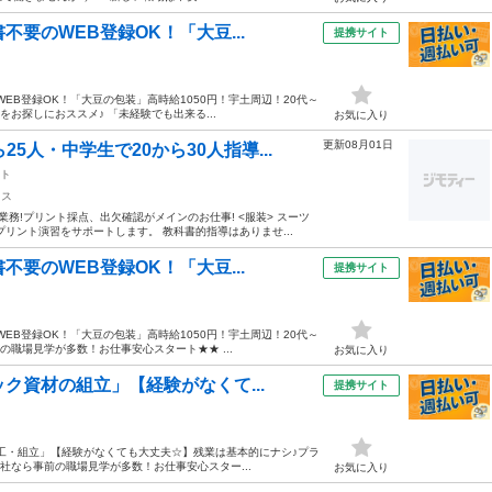
要のWEB登録OK！「大豆...
提携サイト
EB登録OK！「大豆の包装」高時給1050円！宇土周辺！20代～
をお探しにおススメ♪ 「未経験でも出来る...
お気に入り
更新08月01日
5人・中学生で20から30人指導...
ト
クス
務!プリント採点、出欠確認がメインのお仕事! <服装> スーツ
リント演習をサポートします。 教科書的指導はありませ...
要のWEB登録OK！「大豆...
提携サイト
EB登録OK！「大豆の包装」高時給1050円！宇土周辺！20代～
の職場見学が多数！お仕事安心スタート★★ ...
お気に入り
ク資材の組立」【経験がなくて...
提携サイト
加工・組立」【経験がなくても大丈夫☆】残業は基本的にナシ♪プラ
弊社なら事前の職場見学が多数！お仕事安心スター...
お気に入り