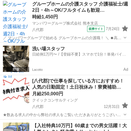
熊本
八代郡
工場
時給
グループホームの介護スタッフ 介護福祉士/週
人で就業されると入社日に1～3万円分のクオカードをプレゼント！！
2日・4h～OK/フルタイムも歓迎…
※お選び...
時給1,450円
マンパワーグループ株式会社 熊本支店
7月24日
提携サイト
八代郡
／ マンパワーグループで始める グループホームの介護職！ ＼ ⏺️高時
給で稼げる！ ⏺️ライフスタイルに合わせて働ける！ ⏺️資格取得支援な
熊本
八代郡
医療
洗い場スタッフ
ど福利厚生充実！ ⏺️大手なので安定性抜群！ ...
日給例1万円〜 /【登録不要】スマホで1分！単発バイト
一括検索✨
Ad
Lacotto
[八代郡]で仕事を探している方におすすめ！
人気の日勤固定！土日祝休み！寮費補助…
月給250,000円
クイックコンサルティング
八代郡
12月31日
★数ある求人の中から弊社の求人をご覧いただきありがとうございま
す！ こちらの記事はジモティー様の審査を通過して掲載されておりま
熊本
八代郡
工場
個室
【入社特典10万円】60歳までの男女活躍！大
すのでご安心ください。 実際に募集中の求人のみを掲載しております