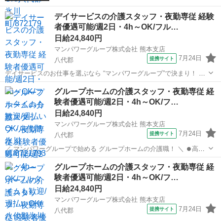
デイサービスの介護スタッフ・夜勤専従 経験
者優遇可能/週2日・4h～OK/フル…
日給24,840円
マンパワーグループ株式会社 熊本支店
7月24日
提携サイト
八代郡
デイサービスのお仕事を選ぶなら “マンパワーグループ”で決まり！ ✅️
高時給で稼げる！ ✅️ライフスタイルに合わせて働ける！ ✅️資格取得支
熊本
八代郡
医療
グループホームの介護スタッフ・夜勤専従 経
援など福利厚生充実！ ✅️大手なので安定性抜群！ ...
験者優遇可能/週2日・4h～OK/フ…
日給24,840円
マンパワーグループ株式会社 熊本支店
7月24日
提携サイト
八代郡
／ マンパワーグループで始める グループホームの介護職！ ＼ ⏺️高時
給で稼げる！ ⏺️ライフスタイルに合わせて働ける！ ⏺️資格取得支援な
熊本
八代郡
医療
グループホームの介護スタッフ・夜勤専従 経
ど福利厚生充実！ ⏺️大手なので安定性抜群！ ...
験者優遇可能/週2日・4h～OK/フ…
日給24,840円
マンパワーグループ株式会社 熊本支店
7月24日
提携サイト
八代郡