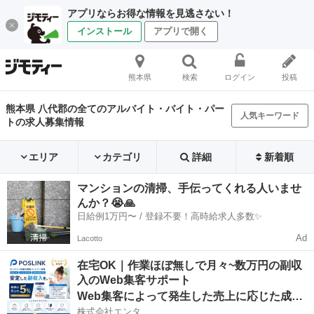
アプリならお得な情報を見逃さない！
インストール
アプリで開く
熊本県
検索
ログイン
投稿
熊本県 八代郡の全てのアルバイト・バイト・パー
人気キーワード
トの求人募集情報
エリア
カテゴリ
詳細
新着順
マンションの清掃、手伝ってくれる人いませ
んか？😭🙏
日給例1万円〜 / 登録不要！高時給求人多数✨
Ad
Lacotto
在宅OK｜作業ほぼ無しで月々~数万円の副収
入のWeb集客サポート
Web集客によって発生した売上に応じた成果報酬
株式会社エンタ