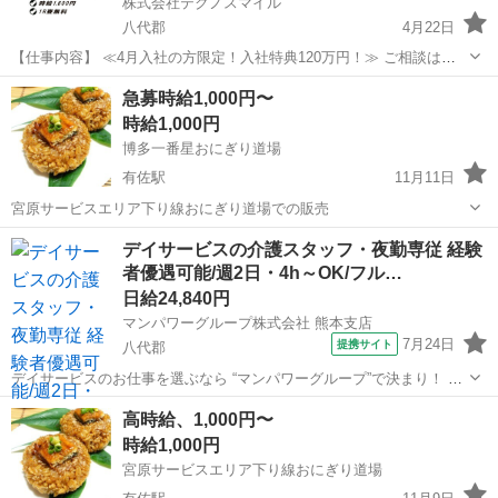
株式会社テクノスマイル
八代郡
4月22日
【仕事内容】 ≪4月入社の方限定！入社特典120万円！≫ ご相談はこ
ちらから♪ https://www.tsmile.net/tmk_manga_cpa/contact/ 簡単60秒！
熊本
八代郡
工場
無料
急募時給1,000円〜
LINEでラクラク相談は...
時給1,000円
博多一番星おにぎり道場
有佐駅
11月11日
宮原サービスエリア下り線おにぎり道場での販売
熊本
八代郡
有佐駅
その他
おにぎり
デイサービスの介護スタッフ・夜勤専従 経験
者優遇可能/週2日・4h～OK/フル…
日給24,840円
マンパワーグループ株式会社 熊本支店
7月24日
提携サイト
八代郡
デイサービスのお仕事を選ぶなら “マンパワーグループ”で決まり！ ✅️
高時給で稼げる！ ✅️ライフスタイルに合わせて働ける！ ✅️資格取得支
熊本
八代郡
医療
高時給、1,000円〜
援など福利厚生充実！ ✅️大手なので安定性抜群！ ...
時給1,000円
宮原サービスエリア下り線おにぎり道場