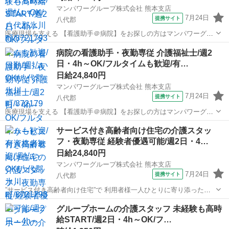
マンパワーグループ株式会社 熊本支店
7月24日
提携サイト
八代郡
医療現場を支える 【看護助手＠病院】をお探しの方はマンパワーグル
ープへ★ 🤝高時給で稼げる！ 🤝ライフスタイルに合わせて働ける！
熊本
八代郡
医療
病院の看護助手・夜勤専従 介護福祉士/週2
🤝資格取得支援など福利厚生充実！ 🤝大手なので安定性抜群！ 🤝医...
日・4h～OK/フルタイムも歓迎/有…
日給24,840円
マンパワーグループ株式会社 熊本支店
7月24日
提携サイト
八代郡
医療現場を支える 【看護助手＠病院】をお探しの方はマンパワーグル
ープへ★ 🤝高時給で稼げる！ 🤝ライフスタイルに合わせて働ける！
熊本
八代郡
医療
サービス付き高齢者向け住宅の介護スタッ
🤝資格取得支援など福利厚生充実！ 🤝大手なので安定性抜群！ 🤝医...
フ・夜勤専従 経験者優遇可能/週2日・4…
日給24,840円
マンパワーグループ株式会社 熊本支店
7月24日
提携サイト
八代郡
”サービス付き高齢者向け住宅”で 利用者様一人ひとりに寄り添った介
護を!! ━━━━━━━━ｖ━━━━━━━━━━ マンパワーグループ
熊本
八代郡
医療
グループホームの介護スタッフ 未経験も高時
なら… ✅️高時給でちゃんと稼げる！ ✅️ライフスタイルに合わせた働
給START/週2日・4h～OK/フ…
き...