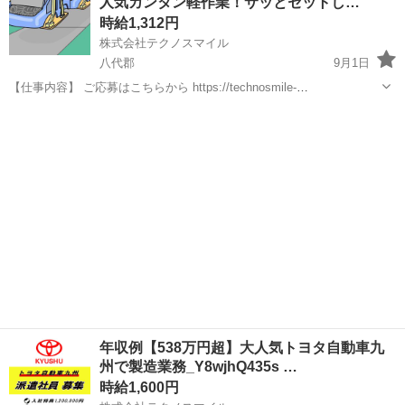
人気カンタン軽作業！サッとセットし…
ので、応募したら別の求人を提案...
時給1,312円
株式会社テクノスマイル
八代郡
9月1日
【仕事内容】 ご応募はこちらから https://technosmile-
kyujin.com/joblist/20220812.html 自動車のドア(骨格部分)を溶接機にセ
熊本
八代郡
工場
ットし、スイッチを押す。 その後、ド...
年収例【538万円超】大人気トヨタ自動車九
州で製造業務_Y8wjhQ435s …
時給1,600円