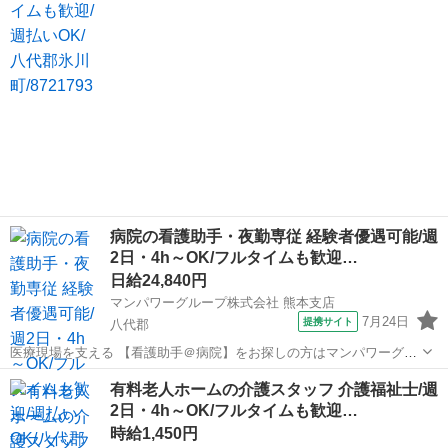
病院の看護助手・夜勤専従 経験者優遇可能/週
2日・4h～OK/フルタイムも歓迎…
日給24,840円
マンパワーグループ株式会社 熊本支店
7月24日
提携サイト
八代郡
医療現場を支える 【看護助手＠病院】をお探しの方はマンパワーグル
ープへ★ 🤝高時給で稼げる！ 🤝ライフスタイルに合わせて働ける！
熊本
八代郡
医療
有料老人ホームの介護スタッフ 介護福祉士/週
🤝資格取得支援など福利厚生充実！ 🤝大手なので安定性抜群！ 🤝医...
2日・4h～OK/フルタイムも歓迎…
時給1,450円