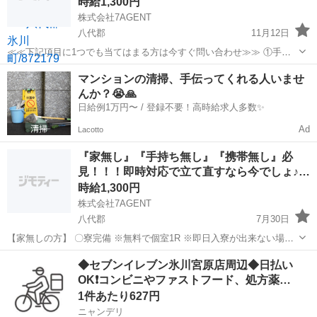
時給1,300円
株式会社7AGENT
八代郡
11月12日
≪≪下記項目に1つでも当てはまる方は今すぐ問い合わせ≫≫ ①手持
ちのお金がほとんど無い ②今日泊まる寝床が無い ③携帯が止まって
熊本
八代郡
倉庫
生活支援
マンションの清掃、手伝ってくれる人いませ
る、止まりそう ④今スグ働きたい ⑤いっぱい稼ぎたい 弊社のプロの
んか？😭🙏
コーディネータ...
日給例1万円〜 / 登録不要！高時給求人多数✨
Ad
Lacotto
『家無し』『手持ち無し』『携帯無し』必
見！！！即時対応で立て直すなら今でしょ♪…
時給1,300円
株式会社7AGENT
八代郡
7月30日
【家無しの方】 〇寮完備 ※無料で個室1R ※即日入寮が出来ない場合
は待機寮・待機ホテルを弊社でご用意 【手持ち無しの方】 〇食料など
熊本
八代郡
工場
生活支援
◆セブンイレブン氷川宮原店周辺◆日払い
生活支援 ※食費や移動費など無償で提供 【携帯無しの方】 〇弊社
OK❗️コンビニやファストフード、処方薬…
で...
1件あたり627円
ニャンデリ