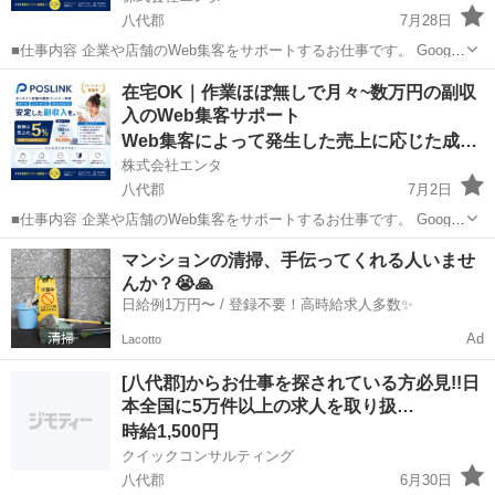
八代郡
7月28日
■仕事内容 企業や店舗のWeb集客をサポートするお仕事です。 Google
を活用した「Web上の店舗情報」の登録・初期設定を行っていただき
熊本
八代郡
その他
Web
在宅OK｜作業ほぼ無しで月々~数万円の副収
ます。 日々の集客運用や問い合わせ対応、顧客対応はすべて運営本部
入のWeb集客サポート
が行うため...
Web集客によって発生した売上に応じた成果報酬
株式会社エンタ
八代郡
7月2日
■仕事内容 企業や店舗のWeb集客をサポートするお仕事です。 Google
を活用した「Web上の店舗情報」の登録・初期設定を行っていただき
熊本
八代郡
その他
Web
マンションの清掃、手伝ってくれる人いませ
ます。 日々の集客運用や問い合わせ対応、顧客対応はすべて運営本部
んか？😭🙏
が行うため...
日給例1万円〜 / 登録不要！高時給求人多数✨
Ad
Lacotto
[八代郡]からお仕事を探されている方必見!!日
本全国に5万件以上の求人を取り扱…
時給1,500円
クイックコンサルティング
八代郡
6月30日