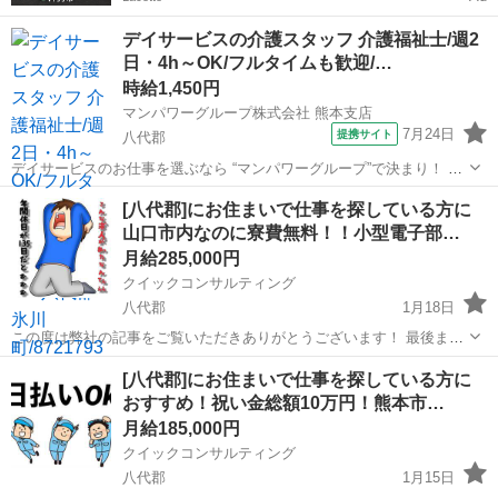
デイサービスの介護スタッフ 介護福祉士/週2
日・4h～OK/フルタイムも歓迎/…
時給1,450円
マンパワーグループ株式会社 熊本支店
7月24日
提携サイト
八代郡
デイサービスのお仕事を選ぶなら “マンパワーグループ”で決まり！ ✅️
高時給で稼げる！ ✅️ライフスタイルに合わせて働ける！ ✅️資格取得支
熊本
八代郡
医療
[八代郡]にお住まいで仕事を探している方に
援など福利厚生充実！ ✅️大手なので安定性抜群！ ...
山口市内なのに寮費無料！！小型電子部…
月給285,000円
クイックコンサルティング
八代郡
1月18日
この度は弊社の記事をご覧いただきありがとうございます！ 最後まで
お読みいただき下記からご応募お待ちしております！！ 受け付けはこ
熊本
八代郡
工場
無料
[八代郡]にお住まいで仕事を探している方に
ちらからお願いいたします♪ ↓ https://lin.ee/lYbDFiI ...
おすすめ！祝い金総額10万円！熊本市…
月給185,000円
クイックコンサルティング
八代郡
1月15日