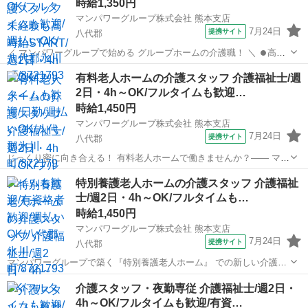
時給1,350円
マンパワーグループ株式会社 熊本支店
7月24日
提携サイト
八代郡
／ マンパワーグループで始める グループホームの介護職！ ＼ ⏺️高時
給で稼げる！ ⏺️ライフスタイルに合わせて働ける！ ⏺️資格取得支援な
熊本
八代郡
医療
有料老人ホームの介護スタッフ 介護福祉士/週
ど福利厚生充実！ ⏺️大手なので安定性抜群！ ...
2日・4h～OK/フルタイムも歓迎…
時給1,450円
マンパワーグループ株式会社 熊本支店
7月24日
提携サイト
八代郡
じっくり密に向き合える！ 有料老人ホームで働きませんか？―― マン
パワーグループなら... ✨高時給で稼げる！ ✨ライフスタイルに合わせ
熊本
八代郡
医療
特別養護老人ホームの介護スタッフ 介護福祉
て働ける！ ✨資格取得支援など福利厚生充実！ ✨大手なので...
士/週2日・4h～OK/フルタイムも…
時給1,450円
マンパワーグループ株式会社 熊本支店
7月24日
提携サイト
八代郡
マンパワーグループで築く『特別養護老人ホーム』 での新しい介護キ
ャリア◎ 安心＆安定のワケは・・・ ✅️高時給で稼げて収入安定！ ✅️ラ
熊本
八代郡
医療
介護スタッフ・夜勤専従 介護福祉士/週2日・
イフスタイルに合わせて働ける！ ✅️福利厚生充実！（資格取得支...
4h～OK/フルタイムも歓迎/有資…