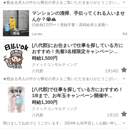
★数ある求人の中から弊社の求人をご覧いただきありがとうございま
す！ こちらの記事はジモティー様の審査を通過して掲載されておりま
熊本
八代郡
工場
自動車部品
マンションの清掃、手伝ってくれる人いませ
すのでご安心ください！ 実際に募集中の求人のみを掲載しております
んか？😭🙏
ので、応募したら別の求人を提案...
日給例1万円〜 / 登録不要！高時給求人多数✨
Ad
Lacotto
[八代郡]にお住まいで仕事を探している方に
おすすめ！先着3名様限定キャンペーン…
時給1,500円
クイックコンサルティング
八代郡
1月14日
★数ある求人の中から弊社の求人をご覧いただきありがとうございま
す！ こちらの記事はジモティー様の審査を通過して掲載されておりま
熊本
八代郡
工場
無料
[八代郡]で仕事を探している方におすすめ！
すのでご安心ください！ 実際に募集中の求人のみを掲載しております
1/8まで、お年玉キャンペーン開催中…
ので、応募したら別の求人を提案...
時給1,300円
クイックコンサルティング
八代郡
1月1日
明けましておめでとうございます。 2024年も何卒宜しくお願い申し上
げます。 1/8まで！お年玉キャンペーン開催中！^^ 取り扱っている求