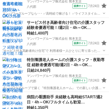
マンパワーグループ株式会社 熊本支店
7月24日
提携サイト
八代郡
マンパワーグループなら･･･ ✅️高時給で稼げる！ ✅️ライフスタイルに
合わせて働ける！ ✅️資格取得支援など福利厚生充実！ ✅️大手なので安
熊本
八代郡
医療
サービス付き高齢者向け住宅の介護スタッフ
定性抜群！ 今の仕事よりも残業が少ない職場で 働きたいと思って...
経験者優遇可能！/週2日・4h～OK…
時給1,400円
マンパワーグループ株式会社 熊本支店
7月24日
提携サイト
八代郡
”サービス付き高齢者向け住宅”で 利用者様一人ひとりに寄り添った介
護を!! ━━━━━━━━ｖ━━━━━━━━━━ マンパワーグループ
熊本
八代郡
医療
特別養護老人ホームの介護スタッフ・夜勤専
なら… ✅️高時給でちゃんと稼げる！ ✅️ライフスタイルに合わせた働
従 経験者優遇可能/週2日・4h～OK…
き...
日給24,840円
マンパワーグループ株式会社 熊本支店
7月24日
提携サイト
八代郡
マンパワーグループで築く『特別養護老人ホーム』 での新しい介護キ
ャリア◎ 安心＆安定のワケは・・・ ✅️高時給で稼げて収入安定！ ✅️ラ
熊本
八代郡
医療
病院の看護助手 未経験も高時給START/週2
イフスタイルに合わせて働ける！ ✅️福利厚生充実！（資格取得支...
日・4h～OK/フルタイムも歓迎…
時給1,350円