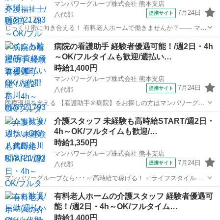
マンパワーグループ株式会社 熊本支店
7月24日
提携サイト
八代郡
じっくり密に向き合える！ 有料老人ホームで働きませんか？―― マン
パワーグループなら... ✨高時給で稼げる！ ✨ライフスタイルに合わせ
熊本
八代郡
医療
病院の看護助手 経験者優遇可能！/週2日・4h
て働ける！ ✨資格取得支援など福利厚生充実！ ✨大手なので...
～OK/フルタイムも歓迎/週払い…
時給1,400円
マンパワーグループ株式会社 熊本支店
7月24日
提携サイト
八代郡
医療現場を支える 【看護助手＠病院】をお探しの方はマンパワーグル
ープへ★ 🤝高時給で稼げる！ 🤝ライフスタイルに合わせて働ける！
熊本
八代郡
医療
介護スタッフ 未経験も高時給START/週2日・
🤝資格取得支援など福利厚生充実！ 🤝大手なので安定性抜群！ 🤝医...
4h～OK/フルタイムも歓迎/…
時給1,350円
マンパワーグループ株式会社 熊本支店
7月24日
提携サイト
八代郡
マンパワーグループなら･･･ ✅️高時給で稼げる！ ✅️ライフスタイルに
合わせて働ける！ ✅️資格取得支援など福利厚生充実！ ✅️大手なので安
熊本
八代郡
医療
有料老人ホームの介護スタッフ 経験者優遇可
定性抜群！ 【現在、新たな人材を大量募集中‼】 ↓大量募...
能！/週2日・4h～OK/フルタイム…
時給1,400円