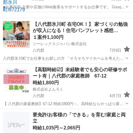
■仕事内容 企業や店舗のWeb集客をサポートするお仕事です。 Google
を活用した「Web上の店舗情報」の登録・初期設定を行っていただき
熊本
八代郡
その他
Web
ます。 日々の集客運用や問い合わせ対応、顧客対応はすべて運営本部
【八代郡氷川町 在宅OK！】 家づくりの勉強
が行うため...
が収入になる！住宅パンフレット感想…
１案件1,100円
ジーレックスジャパン株式会社
八代郡
7月9日
八代郡氷川町でお仕事をお探しの方 「そろそろマイホームを考えたい
けど、何から始めたらいいか分からない…」 そんなあなたにぴった
熊本
八代郡
その他
スキマ時間
【高額時給☑】未経験者でも安心の研修サポ
り！自宅で「家づくり」の勉強をしながら、お小遣いも稼げるお仕事
ート有｜八代郡の家庭教師 67-12
始めませんか？ ...
時給1,800円
株式会社よんろく
八代郡
4月7日
【 八代郡の家庭教師】67-12 時給1800円～、高時給ならやっぱり家庭
教師📕 短期、週1×1h～OK!未経験でも問題なし サポート体制バッチ
熊本
八代郡
家庭教師
時給
要免許/お客様の「できる」を育む!家庭と両
リ!まずはご登録を🔎 今、人気上昇中の家庭教師グループです 一緒
立
に...
時給1,035円～2,065円