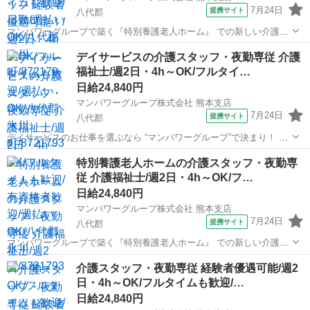
7月24日
提携サイト
八代郡
マンパワーグループで築く『特別養護老人ホーム』 での新しい介護キ
ャリア◎ 安心＆安定のワケは・・・ ✅️高時給で稼げて収入安定！ ✅️ラ
熊本
八代郡
医療
デイサービスの介護スタッフ・夜勤専従 介護
イフスタイルに合わせて働ける！ ✅️福利厚生充実！（資格取得支...
福祉士/週2日・4h～OK/フルタイ…
日給24,840円
マンパワーグループ株式会社 熊本支店
7月24日
提携サイト
八代郡
デイサービスのお仕事を選ぶなら “マンパワーグループ”で決まり！ ✅️
高時給で稼げる！ ✅️ライフスタイルに合わせて働ける！ ✅️資格取得支
熊本
八代郡
医療
特別養護老人ホームの介護スタッフ・夜勤専
援など福利厚生充実！ ✅️大手なので安定性抜群！ ...
従 介護福祉士/週2日・4h～OK/フ…
日給24,840円
マンパワーグループ株式会社 熊本支店
7月24日
提携サイト
八代郡
マンパワーグループで築く『特別養護老人ホーム』 での新しい介護キ
ャリア◎ 安心＆安定のワケは・・・ ✅️高時給で稼げて収入安定！ ✅️ラ
熊本
八代郡
医療
介護スタッフ・夜勤専従 経験者優遇可能/週2
イフスタイルに合わせて働ける！ ✅️福利厚生充実！（資格取得支...
日・4h～OK/フルタイムも歓迎/…
日給24,840円