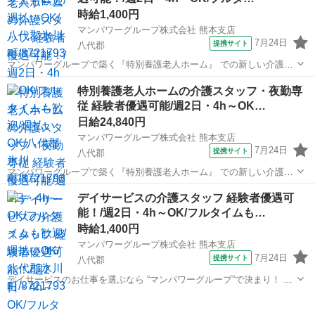
時給1,400円
マンパワーグループ株式会社 熊本支店
7月24日
提携サイト
八代郡
マンパワーグループで築く『特別養護老人ホーム』 での新しい介護キ
ャリア◎ 安心＆安定のワケは・・・ ✅️高時給で稼げて収入安定！ ✅️ラ
熊本
八代郡
医療
特別養護老人ホームの介護スタッフ・夜勤専
イフスタイルに合わせて働ける！ ✅️福利厚生充実！（資格取得支...
従 経験者優遇可能/週2日・4h～OK…
日給24,840円
マンパワーグループ株式会社 熊本支店
7月24日
提携サイト
八代郡
マンパワーグループで築く『特別養護老人ホーム』 での新しい介護キ
ャリア◎ 安心＆安定のワケは・・・ ✅️高時給で稼げて収入安定！ ✅️ラ
熊本
八代郡
医療
デイサービスの介護スタッフ 経験者優遇可
イフスタイルに合わせて働ける！ ✅️福利厚生充実！（資格取得支...
能！/週2日・4h～OK/フルタイムも…
時給1,400円
マンパワーグループ株式会社 熊本支店
7月24日
提携サイト
八代郡
デイサービスのお仕事を選ぶなら “マンパワーグループ”で決まり！ ✅️
高時給で稼げる！ ✅️ライフスタイルに合わせて働ける！ ✅️資格取得支
熊本
八代郡
医療
援など福利厚生充実！ ✅️大手なので安定性抜群！ ...