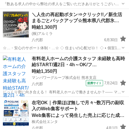
『数ある求人の中から弊社の求人をご覧いただきありがとうございま
す!!』 全国に様々な求人を5万件以上取り扱っておりご希望条件やご状
熊本
八代郡
工場
スタッフ
＼人生の再起動ボタン⇒クリック!!／新生活
況に応じてマッチしそうな求人をご案内いたします!! 応募前に相談だ
まるごとバックアップ☆熊本県八代郡氷…
けしてみたい方やどんな求...
時給1,300円
(株)アルミラ
八代郡
6月30日
☆…・安心のサポート体制・…☆ ◇ 住まいの心配ゼロ！ ◇ • 個室1R
完全無料！ • 即日入寮OK！など ◇ 所持金ゼロでもスタートできる！
熊本
八代郡
工場
完全無料
有料老人ホームの介護スタッフ 未経験も高時
◇ • 食費・生活費のサポート • 移動費用...
給START/週2日・4h～OK/フ…
時給1,350円
マンパワーグループ株式会社 熊本支店
7月24日
提携サイト
八代郡
じっくり密に向き合える！ 有料老人ホームで働きませんか？―― マン
パワーグループなら... ✨高時給で稼げる！ ✨ライフスタイルに合わせ
熊本
八代郡
医療
在宅OK｜作業ほぼ無しで月々~数万円の副収
て働ける！ ✨資格取得支援など福利厚生充実！ ✨大手なので...
入のWeb集客サポート
Web集客によって発生した売上に応じた成果報酬
株式会社エンタ
八代郡
4月1日