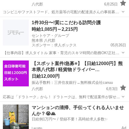
八代郡
6月25日
コンビニやファストフード、処方薬等の宅配の配達員さんの事前募集
です。 Uber eatsや出前館のように配達専用アプリを使用していただ
熊本
八代郡
配送
ファストフード
1件30分〜!質にこだわる訪問介護
き、オファー内容を確認していただいてから受ける受けないは自由と
時給1,085円～2,215円
なります。 －－－－...
セントケア・グループ
熊本県 八代郡
スポンサー：求人ボックス
05月26日
【仕事内容】求人タイトル 家事・育児のスキマ時間の勤務OK!正社員
へのキャリアアップも可〇ブランクのある方や久しぶりの社会復帰と
アルバイト・パート
【スポット案件/急募⭐】【日給12000円】熊
いう方も歓迎! 求人概要 <訪問介護事業所におけるホームヘルパー業務
本県八代郡 / 軽貨物ドライバー…
> お客様のご自宅を訪問し、身体介...
日給12,000円
振込手数料：三井住友銀行→無料株式会社canuu
八代郡
6月3日
応募は「ドラトーク」から！ ドラトークは、無料で配送案件が探せる
軽貨物ドライバーのSNSです。 ※ジモティーでお問い合わせいただき
熊本
八代郡
ドライバー
スポット
マンションの清掃、手伝ってくれる人いませ
ましてもお返事できかねます。お手数ですがドラトークをインストー
んか？😭🙏
ルしてご応募ください。 ...
日給例1万円〜 / 登録不要！高時給求人多数✨
Ad
Lacotto