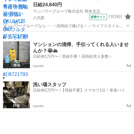
日給24,840円
マンパワーグループ株式会社 熊本支店
7月24日
提携サイト
八代郡
マンパワーグループなら･･･ ✅️高時給で稼げる！ ✅️ライフスタイルに
合わせて働ける！ ✅️資格取得支援など福利厚生充実！ ✅️大手なので安
熊本
八代郡
医療
定性抜群！ 残業ナシで定時にサクッと帰宅可能‼ ━━━━━━━...
マンションの清掃、手伝ってくれる人いませ
んか？😭🙏
日給例1万円〜 / 登録不要！高時給求人多数✨
Ad
Lacotto
洗い場スタッフ
日給例1万円〜 /【登録不要】スマホで1分！単発バイト
一括検索✨
Ad
Lacotto