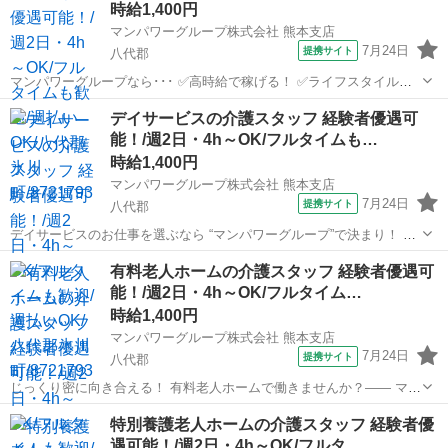
時給1,400円
マンパワーグループ株式会社 熊本支店
7月24日
提携サイト
八代郡
マンパワーグループなら･･･ ✅️高時給で稼げる！ ✅️ライフスタイルに
合わせて働ける！ ✅️資格取得支援など福利厚生充実！ ✅️大手なので安
熊本
八代郡
医療
デイサービスの介護スタッフ 経験者優遇可
定性抜群！ ＼＼＼＼｜｜｜｜｜｜｜｜｜｜／／／／ 残業で悩んだ...
能！/週2日・4h～OK/フルタイムも…
時給1,400円
マンパワーグループ株式会社 熊本支店
7月24日
提携サイト
八代郡
デイサービスのお仕事を選ぶなら “マンパワーグループ”で決まり！ ✅️
高時給で稼げる！ ✅️ライフスタイルに合わせて働ける！ ✅️資格取得支
熊本
八代郡
医療
有料老人ホームの介護スタッフ 経験者優遇可
援など福利厚生充実！ ✅️大手なので安定性抜群！ ...
能！/週2日・4h～OK/フルタイム…
時給1,400円
マンパワーグループ株式会社 熊本支店
7月24日
提携サイト
八代郡
じっくり密に向き合える！ 有料老人ホームで働きませんか？―― マン
パワーグループなら... ✨高時給で稼げる！ ✨ライフスタイルに合わせ
熊本
八代郡
医療
特別養護老人ホームの介護スタッフ 経験者優
て働ける！ ✨資格取得支援など福利厚生充実！ ✨大手なので...
遇可能！/週2日・4h～OK/フルタ…