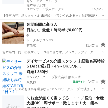
セントケア・グループ
熊本県 八代郡
スポンサー：求人ボックス
05月26日
【仕事内容】求人タイトル 未経験・ブランクのある方も歓迎!家庭と仕
事を両立させながら働くスタッフ多数 求人概要 <訪問介護事業所にお
アルバイト・パート
隙間時間に高収入
けるホームヘルパー業務> お客様のご自宅を訪問し、身体介護や生活
日払い。最低１時間半で6,000円
援助を提供します。 週1回程度、訪...
トータルサロンm's
有佐駅
11月24日
熊本県内一円、出張マッサージ専門店です。メンズ、レディース、年
齢，性別関係なくホテルや自宅等に訪問して施術を行っていただける
熊本
八代郡
有佐駅
セラピスト
デイサービスの介護スタッフ 未経験も高時給
セラピスト募集します。仕事が入って行ける時に行ってもらう感じな
START/週2日・4h～OK/フル…
ので隙間時間にできます。技術を身に付け...
時給1,350円
マンパワーグループ株式会社 熊本支店
7月24日
提携サイト
八代郡
デイサービスのお仕事を選ぶなら “マンパワーグループ”で決まり！ ✅️
高時給で稼げる！ ✅️ライフスタイルに合わせて働ける！ ✅️資格取得支
熊本
八代郡
医療
＼お金が無くて困ってる・・・／宿泊・食糧
援など福利厚生充実！ ✅️大手なので安定性抜群！ ...
支援OK！即サポート致します！★ 熊本…