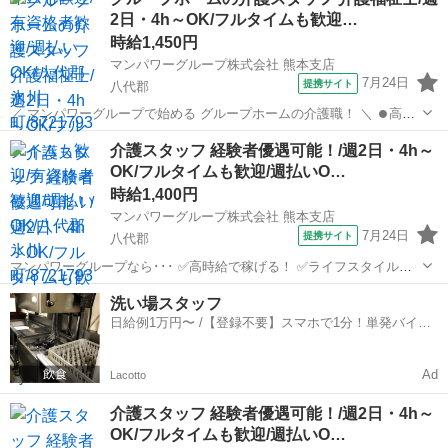
援など福利厚生充実！ ✅️大手なので安定性抜群！ ...
2日・4h～OK/フルタイムも歓迎…
時給1,450円
マンパワーグループ株式会社 熊本支店
7月24日
提携サイト
八代郡
／ マンパワーグループで始める グループホームの介護職！ ＼ ⏺️高時
給で稼げる！ ⏺️ライフスタイルに合わせて働ける！ ⏺️資格取得支援な
熊本
八代郡
医療
介護スタッフ 経験者優遇可能！/週2日・4h～
ど福利厚生充実！ ⏺️大手なので安定性抜群！ ...
OK/フルタイムも歓迎/週払いO…
時給1,400円
マンパワーグループ株式会社 熊本支店
7月24日
提携サイト
八代郡
マンパワーグループなら･･･ ✅️高時給で稼げる！ ✅️ライフスタイルに
合わせて働ける！ ✅️資格取得支援など福利厚生充実！ ✅️大手なので安
熊本
八代郡
医療
洗い場スタッフ
定性抜群！ ＼＼＼＼｜｜｜｜｜｜｜｜｜｜／／／／ 残業で悩んだ...
日給例1万円〜 /【登録不要】スマホで1分！単発バイト
一括検索✨
Ad
Lacotto
介護スタッフ 経験者優遇可能！/週2日・4h～
OK/フルタイムも歓迎/週払いO…