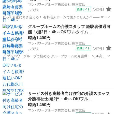
マンパワーグループ株式会社 熊本支店
7月24日
提携サイト
八代郡
じっくり密に向き合える！ 有料老人ホームで働きませんか？―― マン
パワーグループなら... ✨高時給で稼げる！ ✨ライフスタイルに合わせ
熊本
八代郡
医療
グループホームの介護スタッフ 経験者優遇可
て働ける！ ✨資格取得支援など福利厚生充実！ ✨大手なので...
能！/週2日・4h～OK/フルタイム…
時給1,400円
マンパワーグループ株式会社 熊本支店
7月24日
提携サイト
八代郡
／ マンパワーグループで始める グループホームの介護職！ ＼ ⏺️高時
給で稼げる！ ⏺️ライフスタイルに合わせて働ける！ ⏺️資格取得支援な
熊本
八代郡
医療
ど福利厚生充実！ ⏺️大手なので安定性抜群！ ...
サービス付き高齢者向け住宅の介護スタッフ
介護福祉士/週2日・4h～OK/フル…
時給1,450円
マンパワーグループ株式会社 熊本支店