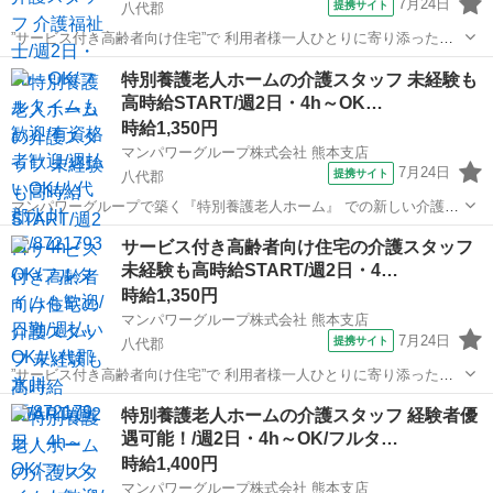
7月24日
提携サイト
八代郡
”サービス付き高齢者向け住宅”で 利用者様一人ひとりに寄り添った介
護を!! ━━━━━━━━ｖ━━━━━━━━━━ マンパワーグループ
熊本
八代郡
医療
特別養護老人ホームの介護スタッフ 未経験も
なら… ✅️高時給でちゃんと稼げる！ ✅️ライフスタイルに合わせた働
高時給START/週2日・4h～OK…
き...
時給1,350円
マンパワーグループ株式会社 熊本支店
7月24日
提携サイト
八代郡
マンパワーグループで築く『特別養護老人ホーム』 での新しい介護キ
ャリア◎ 安心＆安定のワケは・・・ ✅️高時給で稼げて収入安定！ ✅️ラ
熊本
八代郡
医療
サービス付き高齢者向け住宅の介護スタッフ
イフスタイルに合わせて働ける！ ✅️福利厚生充実！（資格取得支...
未経験も高時給START/週2日・4…
時給1,350円
マンパワーグループ株式会社 熊本支店
7月24日
提携サイト
八代郡
”サービス付き高齢者向け住宅”で 利用者様一人ひとりに寄り添った介
護を!! ━━━━━━━━ｖ━━━━━━━━━━ マンパワーグループ
熊本
八代郡
医療
特別養護老人ホームの介護スタッフ 経験者優
なら… ✅️高時給でちゃんと稼げる！ ✅️ライフスタイルに合わせた働
遇可能！/週2日・4h～OK/フルタ…
き...
時給1,400円
マンパワーグループ株式会社 熊本支店