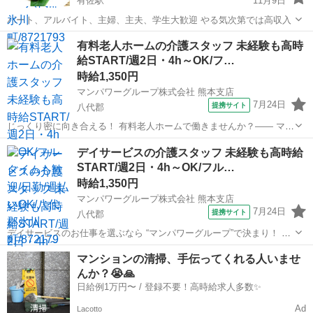
有佐駅
11月9日
パート、アルバイト、主婦、主夫、学生大歓迎 やる気次第では高収入
熊本
八代郡
有佐駅
飲食
やる気
有料老人ホームの介護スタッフ 未経験も高時
給START/週2日・4h～OK/フ…
時給1,350円
マンパワーグループ株式会社 熊本支店
7月24日
提携サイト
八代郡
じっくり密に向き合える！ 有料老人ホームで働きませんか？―― マン
パワーグループなら... ✨高時給で稼げる！ ✨ライフスタイルに合わせ
熊本
八代郡
医療
デイサービスの介護スタッフ 未経験も高時給
て働ける！ ✨資格取得支援など福利厚生充実！ ✨大手なので...
START/週2日・4h～OK/フル…
時給1,350円
マンパワーグループ株式会社 熊本支店
7月24日
提携サイト
八代郡
デイサービスのお仕事を選ぶなら “マンパワーグループ”で決まり！ ✅️
高時給で稼げる！ ✅️ライフスタイルに合わせて働ける！ ✅️資格取得支
熊本
八代郡
医療
マンションの清掃、手伝ってくれる人いませ
援など福利厚生充実！ ✅️大手なので安定性抜群！ ...
んか？😭🙏
日給例1万円〜 / 登録不要！高時給求人多数✨
Ad
Lacotto