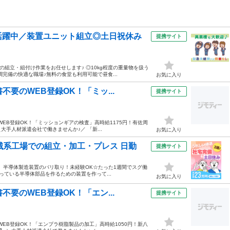
活躍中／装置ユニット組立◎土日祝休み
提携サイト
置の組立・組付け作業をお任せします♪ ◎10kg程度の重量物を扱う
完備の快適な職場♪無料の食堂も利用可能で昼食...
お気に入り
要のWEB登録OK！「ミッ...
提携サイト
WEB登録OK！「ミッションギアの検査」高時給1175円！有佐周
大手人材派遣会社で働きませんか♪／ 「新...
お気に入り
械系工場での組立・加工・プレス 日勤
提携サイト
題！】半導体製造装置のバリ取り！未経験OK☆たった1週間でスグ働
入っている半導体部品を作るための装置を作って...
お気に入り
要のWEB登録OK！「エン...
提携サイト
WEB登録OK！「エンプラ樹脂製品の加工」高時給1050円！新八