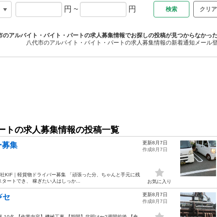
円
~
円
クリア
市のアルバイト・バイト・パートの求人募集情報でお探しの投稿が見つからなかっ
八代市のアルバイト・バイト・パートの求人募集情報の新着通知メール
ートの求人募集情報の投稿一覧
更新8月7日
ー募集
作成8月7日
合同会社KIF｜軽貨物ドライバー募集 「頑張った分、ちゃんと手元に残
タートでき、 稼ぎたい人はしっか...
お気に入り
更新8月7日
️セ
作成8月7日
10名 【作業内容】機械工事 【期間】盆明け〜2週間前後 【食