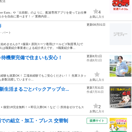
配送
4
er Eats」や「出前館」のように、配達専用アプリを使ってお仕事
を自由に選べます！ ✅ 業務内容...
お気に入り
更新08月01日
師
・パート
始めませんか? <服装> 原則スーツ着用(クールビズ制度導入)で
は職業紹介事業者による紹介求人です。 <職業紹介事...
更新8月1日
♪待機寮完備で住まいも安心！
作成8月1日
--- 未経験も就業OK！ 工場未経験でもご安心ください！！ 先輩スタッ
多数活躍しています☆...
お気に入り
更新7月31日
新生活まるごとバックアップ☆...
作成7月31日
2
 個室1R完全無料！ • 即日入寮OK！など ◇ 所持金ゼロでもス
お気に入り
場での組立・加工・プレス 交替制
提携サイト