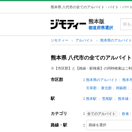
熊本県 八代市の全てのアルバイト・バイト・パー
熊本版
都道府県選択
ジモティー
アルバイト
熊本県のアルバイ
熊本県 八代市の全てのアルバイ
※【市区郡】と【路線・駅検索】の同時検索はご利
市区郡
：
熊本県のアルバイト
熊本
天草郡
葦北郡
阿蘇郡
駅
：
熊本駅
荒尾駅
熊本城・
カテゴリ
：
全てのアルバイト
飲食
路線・駅
：