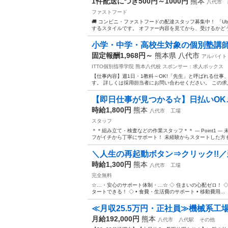
1件配送につき500円～1000円
熊本
八代市
ファストフード
🚚 コンビニ・ファストフードの配達スタッフ募集中！ 「Ub
するスタイルです。 オファー内容を見てから、受けるかどうか
小学・中学・高校生対象の個別塾講
固定報酬1,968円～
熊本県 八代市
アルバイト
ITTO個別指導学院 熊本八代校
スポンサー：求人ボックス
【仕事内容】週1日・1教科～OK!「先生」と呼ばれる仕事、
す。 詳しくは採用担当者にお問い合わせください。 この求人
【即日仕事が見つかる☆】日払いOK
時給1,800円
熊本
八代市
工場
スタッフ
＊＊組み立て・検査などの作業スタッフ＊＊ --- Point1 
フがイチから丁寧にサポート！ 未経験からスタートした方も
＼人生の再起動ボタン⇒クリック!!／
時給1,300円
熊本
八代市
工場
完全無料
☆…・安心のサポート体制・…☆ ◇ 住まいの心配ゼロ！ ◇ •
タートできる！ ◇ • 食費・生活費のサポート • 移動費用...
≪月収25.5万円・正社員≫機械系工
月給192,000円
熊本
八代市
八代駅
その他