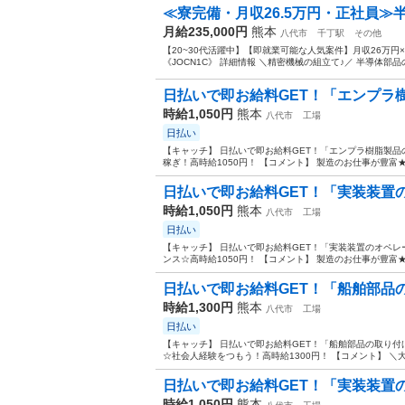
≪寮完備・月収26.5万円・正社員≫半
月給235,000円
熊本
八代市
千丁駅
その他
【20~30代活躍中】【即就業可能な人気案件】月収26万
《JOCN1C》 詳細情報 ＼精密機械の組立て♪／ 半導体部品
日払いで即お給料GET！「エンプラ樹
時給1,050円
熊本
八代市
工場
日払い
【キャッチ】 日払いで即お給料GET！「エンプラ樹脂製品
稼ぎ！高時給1050円！ 【コメント】 製造のお仕事が豊富★
日払いで即お給料GET！「実装装置の
時給1,050円
熊本
八代市
工場
日払い
【キャッチ】 日払いで即お給料GET！「実装装置のオペレ
ンス☆高時給1050円！ 【コメント】 製造のお仕事が豊富★
日払いで即お給料GET！「船舶部品の
時給1,300円
熊本
八代市
工場
日払い
【キャッチ】 日払いで即お給料GET！「船舶部品の取り付
☆社会人経験をつもう！高時給1300円！ 【コメント】 ＼大
日払いで即お給料GET！「実装装置のオ
時給1,050円
熊本