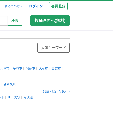
ログイン
会員登録
初めての方へ
投稿画面へ(無料)
検索
人気キーワード
上天草市
宇城市
阿蘇市
天草市
合志市
新八代駅
路線・駅から選ぶ
ント
IT
美容
その他