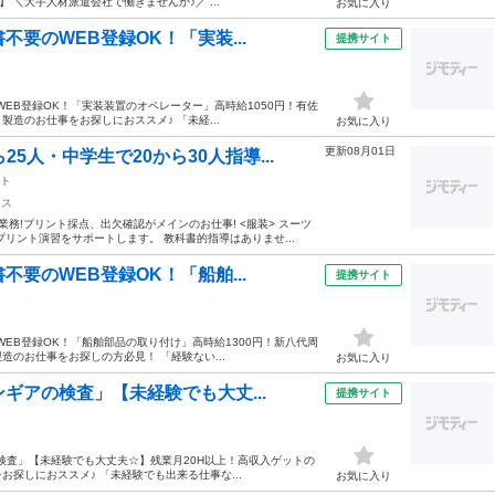
 ＼大手人材派遣会社で働きませんか♪／ ...
お気に入り
要のWEB登録OK！「実装...
提携サイト
WEB登録OK！「実装装置のオペレーター」高時給1050円！有佐
製造のお仕事をお探しにおススメ♪ 「未経...
お気に入り
更新08月01日
5人・中学生で20から30人指導...
ト
クス
務!プリント採点、出欠確認がメインのお仕事! <服装> スーツ
リント演習をサポートします。 教科書的指導はありませ...
要のWEB登録OK！「船舶...
提携サイト
WEB登録OK！「船舶部品の取り付け」高時給1300円！新八代周
造のお仕事をお探しの方必見！ 「経験ない...
お気に入り
ギアの検査」【未経験でも大丈...
提携サイト
検査」【未経験でも大丈夫☆】残業月20H以上！高収入ゲットの
お探しにおススメ♪ 「未経験でも出来る仕事な...
お気に入り