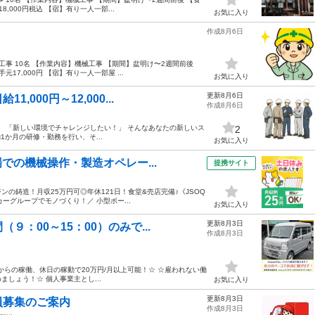
,000円税込 【宿】有り一人一部...
お気に入り
作成8月6日
事 10名 【作業内容】機械工事 【期間】盆明け〜2週間前後
17,000円 【宿】有り一人一部屋 ...
お気に入り
更新8月6日
000円～12,000...
作成8月6日
」 「新しい環境でチャレンジしたい！」 そんなあなたの新しいス
2
か月の研修・勤務を行い、そ...
お気に入り
での機械操作・製造オペレー...
提携サイト
ンの鋳造！月収25万円可◎年休121日！食堂&売店完備♪《JSOQ
ーグループでモノづくり！／ 小型ボー...
お気に入り
更新8月3日
：00～15：00）のみで...
作成8月3日
からの稼働、休日の稼動で20万円/月以上可能！☆ ☆雇われない働
めましょう！☆ 個人事業主とし...
お気に入り
更新8月3日
員募集のご案内
作成8月3日