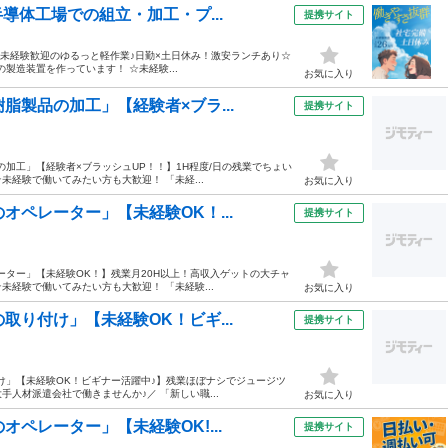
導体工場での組立・加工・プ...
提携サイト
円×未経験歓迎のゆるっと軽作業♪日勤×土日休み！激安ランチあり☆
の製造装置を作っています！ ☆未経験...
お気に入り
脂製品の加工」【経験者×ブラ...
提携サイト
の加工」【経験者×ブラッシュUP！！】1H程度/日の残業でちょい
未経験で働いてみたい方も大歓迎！ 「未経...
お気に入り
オペレーター」【未経験OK！...
提携サイト
ーター」【未経験OK！】残業月20H以上！高収入ゲットの大チャ
未経験で働いてみたい方も大歓迎！ 「未経験...
お気に入り
取り付け」【未経験OK！ビギ...
提携サイト
け」【未経験OK！ビギナー活躍中♪】残業ほぼナシでジュージツ
手人材派遣会社で働きませんか♪／ 「新しい職...
お気に入り
ペレーター」【未経験OK!...
提携サイト