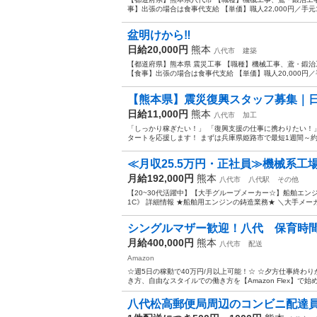
事】出張の場合は食事代支給 【単価】職人22,000円／手元18
盆明けから‼️
日給20,000円
熊本
八代市
建築
【都道府県】熊本県 震災工事 【職種】機械工事、鳶・鍛治工
【食事】出張の場合は食事代支給 【単価】職人20,000円／手元
【熊本県】震災復興スタッフ募集｜日給11,
日給11,000円
熊本
八代市
加工
「しっかり稼ぎたい！」 「復興支援の仕事に携わりたい！
タートを応援します！ まずは兵庫県姫路市で最短1週間～約1
≪月収25.5万円・正社員≫機械系工場
月給192,000円
熊本
八代市
八代駅
その他
【20~30代活躍中】【大手グループメーカー☆】船舶エンジ
1C》 詳細情報 ★船舶用エンジンの鋳造業務★ ＼大手メーカ
シングルマザー歓迎！八代 保育時間（９
月給400,000円
熊本
八代市
配送
Amazon
☆週5日の稼動で40万円/月以上可能！☆ ☆夕方仕事終わり
き方、自由なスタイルでの働き方を【Amazon Flex】で始
八代松高郵便局周辺のコンビニ配達