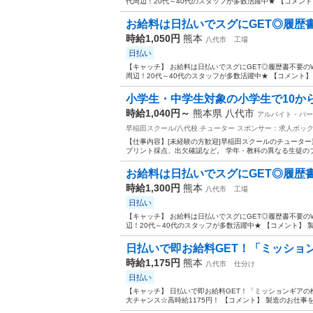
代周辺！20代～40代のスタッフが多数活躍中★ 【コメント】
お給料は日払いでスグにGET◎履歴書不
時給1,050円
熊本
八代市
工場
日払い
【キャッチ】 お給料は日払いでスグにGET◎履歴書不要の
周辺！20代～40代のスタッフが多数活躍中★ 【コメント】 
小学生・中学生対象の小学生で10から2
時給1,040円～
熊本県 八代市
アルバイト・パー
早稲田スクール/八代校 チューター
スポンサー：求人ボッ
【仕事内容】[未経験の方歓迎]早稲田スクールのチューター業
プリント採点、出欠確認など。 学年・教科の異なる生徒のプ
お給料は日払いでスグにGET◎履歴書不
時給1,300円
熊本
八代市
工場
日払い
【キャッチ】 お給料は日払いでスグにGET◎履歴書不要の
辺！20代～40代のスタッフが多数活躍中★ 【コメント】 製
日払いで即お給料GET！「ミッション
時給1,175円
熊本
八代市
仕分け
日払い
【キャッチ】 日払いで即お給料GET！「ミッションギアの
大チャンス☆高時給1175円！ 【コメント】 製造のお仕事を