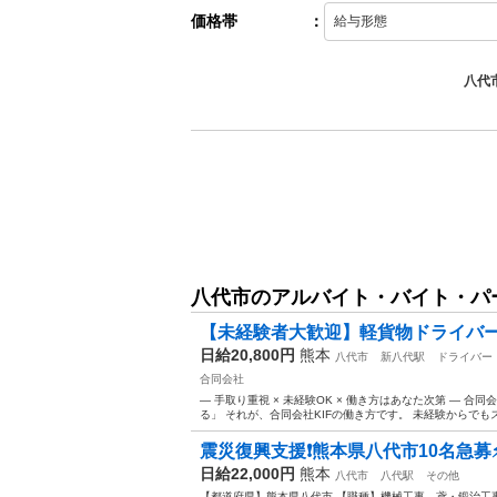
価格帯
：
八代
八代市のアルバイト・バイト・パ
【未経験者大歓迎】軽貨物ドライバ
日給20,800円
熊本
八代市
新八代駅
ドライバー
合同会社
― 手取り重視 × 未経験OK × 働き方はあなた次第 ― 
る」 それが、合同会社KIFの働き方です。 未経験からでもス
震災復興支援❗️熊本県八代市10名急募⚡
日給22,000円
熊本
八代市
八代駅
その他
【都道府県】熊本県八代市 【職種】機械工事、鳶・鍛治工事 