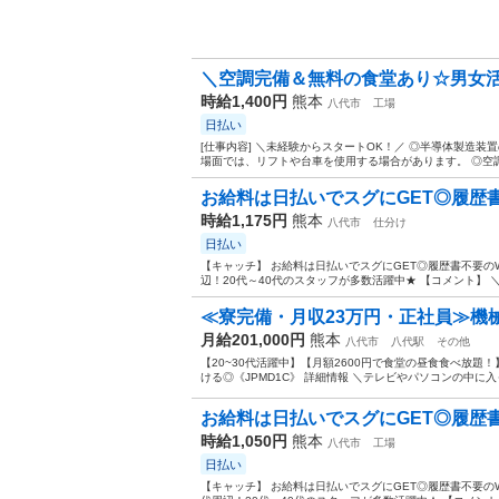
＼空調完備＆無料の食堂あり☆男女
時給1,400円
熊本
八代市
工場
日払い
[仕事内容] ＼未経験からスタートOK！／ ◎半導体製造装
場面では、リフトや台車を使用する場合があります。 ◎空調
お給料は日払いでスグにGET◎履歴書不
時給1,175円
熊本
八代市
仕分け
日払い
【キャッチ】 お給料は日払いでスグにGET◎履歴書不要の
辺！20代～40代のスタッフが多数活躍中★ 【コメント】 ＼
≪寮完備・月収23万円・正社員≫機
月給201,000円
熊本
八代市
八代駅
その他
【20~30代活躍中】【月額2600円で食堂の昼食食べ放
ける◎《JPMD1C》 詳細情報 ＼テレビやパソコンの中に
お給料は日払いでスグにGET◎履歴書不
時給1,050円
熊本
八代市
工場
日払い
【キャッチ】 お給料は日払いでスグにGET◎履歴書不要の