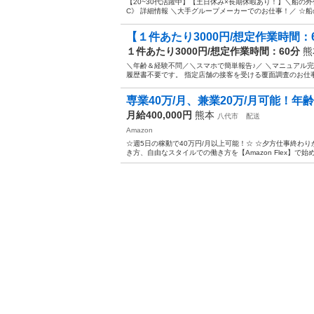
【20~30代活躍中】【土日休み×長期休暇あり！】＼船の外
C》 詳細情報 ＼大手グループメーカーでのお仕事！／ ☆船
【１件あたり3000円/想定作業時間：6
１件あたり3000円/想定作業時間：60分
熊
＼年齢＆経験不問／＼スマホで簡単報告♪／ ＼マニュアル
履歴書不要です。 指定店舗の接客を受ける覆面調査のお仕事
専業40万/月、兼業20万/月可能！年
月給400,000円
熊本
八代市
配送
Amazon
☆週5日の稼動で40万円/月以上可能！☆ ☆夕方仕事終わり
き方、自由なスタイルでの働き方を【Amazon Flex】で始