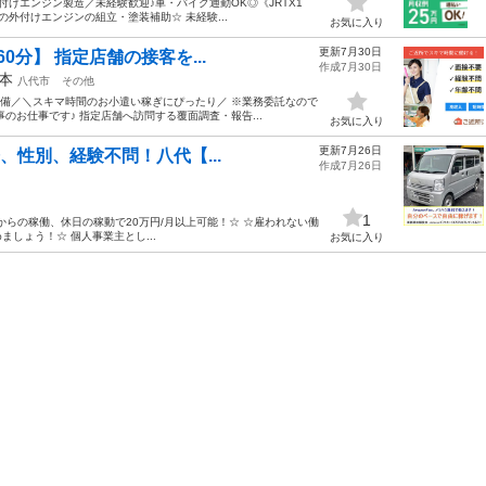
付けエンジン製造／未経験歓迎♪車・バイク通勤OK◎《JRTX1
の外付けエンジンの組立・塗装補助☆ 未経験...
お気に入り
更新7月30日
0分】 指定店舗の接客を...
作成7月30日
本
八代市
その他
完備／＼スキマ時間のお小遣い稼ぎにぴったり／ ※業務委託なので
のお仕事です♪ 指定店舗へ訪問する覆面調査・報告...
お気に入り
更新7月26日
齢、性別、経験不問！八代【...
作成7月26日
1
からの稼働、休日の稼動で20万円/月以上可能！☆ ☆雇われない働
めましょう！☆ 個人事業主とし...
お気に入り