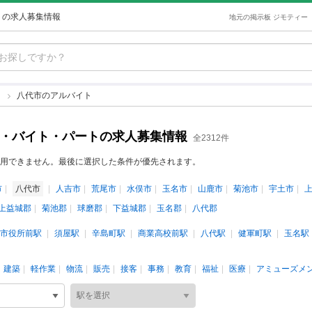
トの求人募集情報
地元の掲示板 ジモティー
ト
八代市のアルバイト
ト・バイト・パートの求人募集情報
全2312件
用できません。最後に選択した条件が優先されます。
市
八代市
人吉市
荒尾市
水俣市
玉名市
山鹿市
菊池市
宇土市
上益城郡
菊池郡
球磨郡
下益城郡
玉名郡
八代郡
市役所前駅
須屋駅
辛島町駅
商業高校前駅
八代駅
健軍町駅
玉名駅
建築
軽作業
物流
販売
接客
事務
教育
福祉
医療
アミューズメ