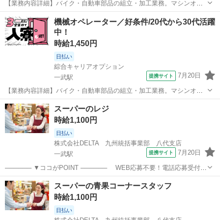
【業務内容詳細】バイク・自動車部品の組立・加工業務。マシンオペ
レーター業務j。【取扱製品情報】バイク・自動車部品 ※寮アリのお仕
熊本
球磨郡
一武駅
工場
機械オペレーター／好条件/20代から30代活躍
事！一人暮らしスタートにもピッタリ♪ ■お仕事PR ≪住むところも手
中！
に入れよう≫ ・一人暮ら...
時給1,450円
日払い
綜合キャリアオプション
7月20日
提携サイト
一武駅
【業務内容詳細】バイク・自動車部品の組立・加工業務。マシンオペ
レーター業務j。【取扱製品情報】バイク・自動車部品 ※寮アリのお仕
熊本
球磨郡
一武駅
工場
スーパーのレジ
事！一人暮らしスタートにもピッタリ♪ ■お仕事PR ≪住むところも手
時給1,100円
に入れよう≫ ・一人暮ら...
日払い
株式会社DELTA 九州統括事業部 八代支店
7月20日
提携サイト
一武駅
────── ▼ココがPOINT ────── WEB応募不要！電話応募受付
中！ TEL：0965-45-9717(平日9時～18時) お給料の前払い制度完備
熊本
球磨郡
一武駅
コンビニ
スーパーの青果コーナースタッフ
◎ ────── ▼仕事内容 ────── スーパーでのレジ...
時給1,100円
日払い