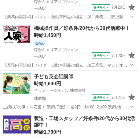
綜合キャリアオプション
7月20日
提携サイト
一武駅
【業務内容詳細】バイク・自動車部品の組立・加工業務。【取扱製品
情報】バイク・自動車部品 ■お仕事PR ≪無理なくお給料に残業代を上
熊本
球磨郡
一武駅
工場
機械操作員／好条件/20代から30代活躍中！
乗せ≫ 残業は月20時間未満で、 ほどよく稼げます♪ ≪機能的な制服ア
時給1,450円
リ≫ 制服があるので、...
日払い
綜合キャリアオプション
7月20日
提携サイト
一武駅
【業務内容詳細】バイク・自動車部品の組立・加工業務。マシンオペ
レーター業務j。【取扱製品情報】バイク・自動車部品 ※寮アリのお仕
熊本
球磨郡
一武駅
工場
子ども英会話講師
事！一人暮らしスタートにもピッタリ♪ ■お仕事PR ≪住むところも手
時給1,600円
に入れよう≫ ・一人暮ら...
イッティージャパン株式会社
7月21日
提携サイト
球磨郡
主婦(夫)の働くを応援！ [勤務日数]： 週2日~ 14:00~21:00 [勤務地・最
寄駅]： 熊本県球磨郡多良木町字友村1602-6 ペッピーキッズクラブ
熊本
球磨郡
その他
製造・工場スタッフ／好条件/20代から30代活
第2くま教室 多良木駅徒歩10分 [職種名]：子ども英会...
躍中！
時給1,700円