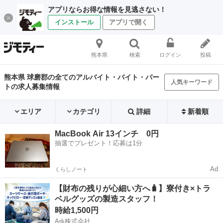
アプリならお得な情報を見逃さない！
インストール
アプリで開く
熊本県
検索
ログイン
投稿
熊本県 球磨郡の全てのアルバイト・バイト・パー
人気キーワード
トの求人募集情報
エリア
カテゴリ
詳細
新着順
MacBook Air 13インチ 0円
抽選でプレゼント！応募は1分
Ad
くらしノート
【財布の残りが心細い方へ🧳】寮付き×トラ
ベルグッズの製造スタッフ！
時給1,500円
Ark株式会社