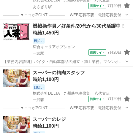
株式会社DELTA 九州統括事業部 八代支店
7月20日
提携サイト
あさぎり駅
────── ▼ココがPOINT ────── WEB応募不要！電話応募受付
中！ TEL：0965-45-9717(平日9時～18時) お給料の前払い制度完備
熊本
球磨郡
あさぎり駅
パン屋
機械操作員／好条件/20代から30代活躍中！
◎ ────── ▼仕事内容 ────── スーパーの青果コ...
時給1,450円
日払い
綜合キャリアオプション
7月20日
提携サイト
一武駅
【業務内容詳細】バイク・自動車部品の組立・加工業務。マシンオペ
レーター業務j。【取扱製品情報】バイク・自動車部品 ※寮アリのお仕
熊本
球磨郡
一武駅
工場
スーパーの精肉スタッフ
事！一人暮らしスタートにもピッタリ♪ ■お仕事PR ≪住むところも手
時給1,100円
に入れよう≫ ・一人暮ら...
日払い
株式会社DELTA 九州統括事業部 八代支店
7月20日
提携サイト
一武駅
────── ▼ココがPOINT ────── WEB応募不要！電話応募受付
中！ TEL：0965-45-9717(平日9時～18時) お給料の前払い制度完備
熊本
球磨郡
一武駅
パン屋
スーパーのレジ
◎ ────── ▼仕事内容 ────── スーパーの精肉コ...
時給1,100円