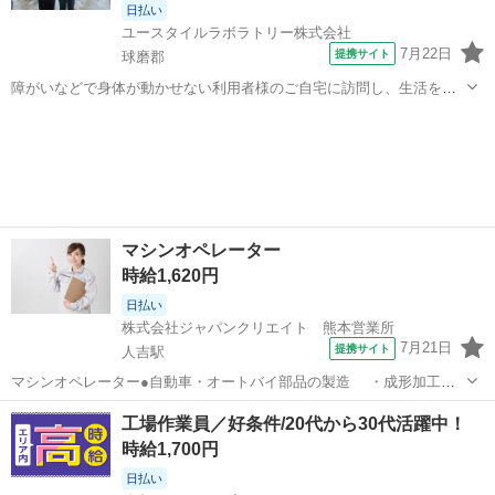
日払い
ユースタイルラボラトリー株式会社
7月22日
提携サイト
球磨郡
障がいなどで身体が動かせない利用者様のご自宅に訪問し、生活を支
える重度訪問介護のお仕事です。 ※1対1で誠実に向き合える方を募集
熊本
球磨郡
介護
【仕事内容】 見守りや日常生活のお手伝いが中心ですが、利用者様の
生活を支える大切なポジション...
マシンオペレーター
時給1,620円
日払い
株式会社ジャパンクリエイト 熊本営業所
7月21日
提携サイト
人吉駅
マシンオペレーター●自動車・オートバイ部品の製造 ・成形加工機
オペレーター ・その他付随する業務 ※歯車部品、ミッションギヤ、
熊本
球磨郡
人吉駅
工場
工場作業員／好条件/20代から30代活躍中！
ミッションシャフト、カムシャフトなどを扱います。 ＜勤務先のご紹
時給1,700円
介＞ 二輪車などのエンジン...
日払い