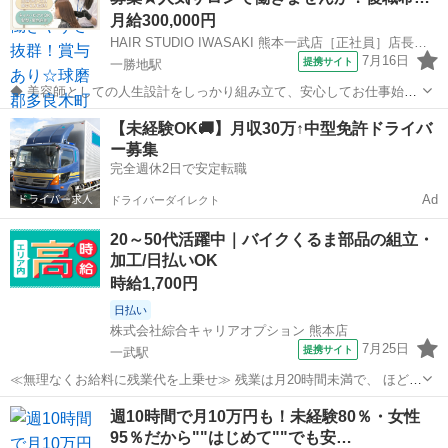
月給300,000円
HAIR STUDIO IWASAKI 熊本一武店［正社員］店長候補(株式会社ハクブン)
7月16日
提携サイト
一勝地駅
◆ 美容師としての人生設計をしっかり組み立て、安心してお仕事始め
ませんか？ ◆ 美容師として定年の75歳まで安心して働ける環境を整
熊本
球磨郡
一勝地駅
美容師
【未経験OK🚚】月収30万↑中型免許ドライバ
え、技術だけではなく、マネジメント業務なども幅広く学べます。 美
ー募集
容師としての人生設計をしっ...
完全週休2日で安定転職
Ad
ドライバーダイレクト
20～50代活躍中｜バイクくるま部品の組立・
加工/日払いOK
時給1,700円
日払い
株式会社綜合キャリアオプション 熊本店
7月25日
提携サイト
一武駅
≪無理なくお給料に残業代を上乗せ≫ 残業は月20時間未満で、 ほどよ
く稼げます♪ ≪機能的な制服アリ≫ 制服があるので、 毎日の服装の悩
熊本
球磨郡
一武駅
工場
週10時間で月10万円も！未経験80％・女性
み解消♪ ≪未経験の方も大カンゲイ≫ 新しいことにチャレンジするの
95％だから""はじめて""でも安…
は不安だけど、 しっか...