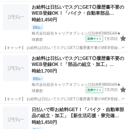
お給料は日払いでスグにGET◎履歴書不要の
WEB登録OK！「バイク・自動車部品…
時給1,450円
日払い
株式会社綜合キャリアオプション/1314HF0805G69★31-S
7月25日
提携サイト
球磨郡
【キャッチ】 お給料は日払いでスグにGET◎履歴書不要のWEB登録
OK！「バイク・自動車部品の組立・加工」高時給1450円！一武周辺！
熊本
球磨郡
工場
お給料は日払いでスグにGET◎履歴書不要の
20代～40代のスタッフが多数活躍中★ 【コメント】 製造のお仕事を
WEB登録OK！「部品の組立・加工」…
お探しの方必見！ ...
時給1,700円
日払い
株式会社綜合キャリアオプション/1314HF0805G69★24-S
7月25日
提携サイト
球磨郡
【キャッチ】 お給料は日払いでスグにGET◎履歴書不要のWEB登録
OK！「部品の組立・加工」高時給1700円！一武周辺！20代～40代の
熊本
球磨郡
工場
日払いで即お給料GET！「バイク・自動車部
スタッフが多数活躍中★ 【コメント】 製造のお仕事をお探しの方必
品の組立・加工」【新生活応援・寮完備…
見！ 「経験ないけど...
時給1,450円