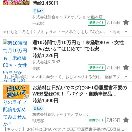
時給1,450円
日払い
株式会社綜合キャリアオプション 熊本店
7月25日
提携サイト
一武駅
≪住むところも手に入れよう≫ ・一人暮らしをしてみたい。 ・地元か
ら出て新しい場所で働いてみたい。 ・すぐに働けて稼げる仕事がした
熊本
球磨郡
一武駅
工場
週10時間で月10万円も！未経験80％・女性
い。 そんな方にピッタリな「寮完備」のお仕事です！ 赴任地までの交
95％だから""はじめて""でも安…
通費も当社が負担(規定有)！...
時給1,226円
株式会社KIRINZ
7月25日
提携サイト
渡駅
【お仕事内容】 スマホに向かって、おしゃべりするだけ。 配信アプリ
（17LIVE／Pococha／IRIAM など）でライブ配信するお仕事です。
熊本
球磨郡
渡駅
イベントスタッフ
お給料は日払いでスグにGET◎履歴書不要の
——————————— 配信内容はぜんぶ自由
WEB登録OK！「バイク・自動車部品…
——————————— ・今日...
時給1,400円
日払い
株式会社綜合キャリアオプション
7月25日
提携サイト
球磨郡
【キャッチ】 お給料は日払いでスグにGET◎履歴書不要のWEB登録