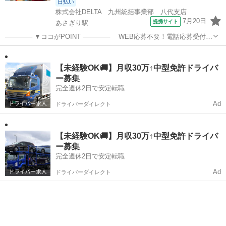
日払い
株式会社DELTA 九州統括事業部 八代支店
7月20日
提携サイト
あさぎり駅
────── ▼ココがPOINT ────── WEB応募不要！電話応募受付
中！ TEL：0965-45-9717(平日9時～18時) お給料の前払い制度完備
熊本
球磨郡
あさぎり駅
コンビニ
◎ ────── ▼仕事内容 ────── スーパーでのレジ...
【未経験OK🚚】月収30万↑中型免許ドライバ
ー募集
完全週休2日で安定転職
Ad
ドライバーダイレクト
【未経験OK🚚】月収30万↑中型免許ドライバ
ー募集
完全週休2日で安定転職
Ad
ドライバーダイレクト