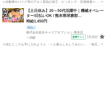
≪自動車やバイク等のアルミ部品の加工・ピッキング・目視検査≫ ◆
専用の機械を使用した製品の表面を削ったり・穴をあける加工など ◆
熊本
球磨郡
多良木駅
工場
【土日休み】20～50代活躍中｜機械オペレー
小物や中物程度の部品のピッキングもお願いします ◆完成された製品
ター/日払いOK / 熊本県球磨郡…
の目視管理と不要物を取り除く作...
時給1,450円
日払い
株式会社綜合キャリアオプション 熊本店
7月25日
提携サイト
一武駅
≪住むところも手に入れよう≫ ・一人暮らしをしてみたい。 ・地元か
ら出て新しい場所で働いてみたい。 ・すぐに働けて稼げる仕事がした
熊本
球磨郡
一武駅
工場
い。 そんな方にピッタリな「寮完備」のお仕事です！ 赴任地までの交
通費も当社が負担(規定有)！...