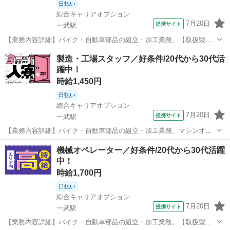
日払い
綜合キャリアオプション
7月20日
提携サイト
一武駅
【業務内容詳細】バイク・自動車部品の組立・加工業務。【取扱製品
情報】バイク・自動車部品 ■お仕事PR ≪無理なくお給料に残業代を上
熊本
球磨郡
一武駅
工場
製造・工場スタッフ／好条件/20代から30代活
乗せ≫ 残業は月20時間未満で、 ほどよく稼げます♪ ≪機能的な制服ア
躍中！
リ≫ 制服があるので、...
時給1,450円
日払い
綜合キャリアオプション
7月20日
提携サイト
一武駅
【業務内容詳細】バイク・自動車部品の組立・加工業務。マシンオペ
レーター業務j。【取扱製品情報】バイク・自動車部品 ※寮アリのお仕
熊本
球磨郡
一武駅
工場
機械オペレーター／好条件/20代から30代活躍
事！一人暮らしスタートにもピッタリ♪ ■お仕事PR ≪住むところも手
中！
に入れよう≫ ・一人暮ら...
時給1,700円
日払い
綜合キャリアオプション
7月20日
提携サイト
一武駅
【業務内容詳細】バイク・自動車部品の組立・加工業務。【取扱製品