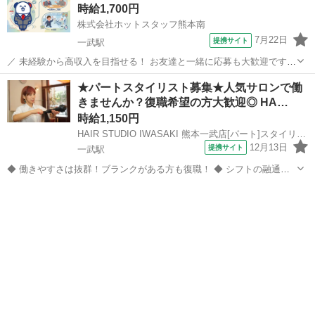
時給1,700円
門性】 ジャ...
株式会社ホットスタッフ熊本南
7月22日
提携サイト
一武駅
／ 未経験から高収入を目指せる！ お友達と一緒に応募も大歓迎です★
＼ 即日勤務OK！ すぐにでも収入が欲しい方ぜひご応募ください！
熊本
球磨郡
一武駅
工場
★パートスタイリスト募集★人気サロンで働
《勤務先》 気になる勤務先はバイクの部品を製造している工場です。
きませんか？復職希望の方大歓迎◎ HA…
エンジン部分の要にな...
時給1,150円
HAIR STUDIO IWASAKI 熊本一武店[パート]スタイリスト(株式会社ハクブン)
12月13日
提携サイト
一武駅
◆ 働きやすさは抜群！ブランクがある方も復職！ ◆ シフトの融通が
利くため、自分のライフスタイルに合わせて働けます◎ブランクのあ
熊本
球磨郡
一武駅
美容師
る方も分かりやすいレッスンで技術に自身をつけてから安心してデビ
ューできます 働きやすさは抜群...