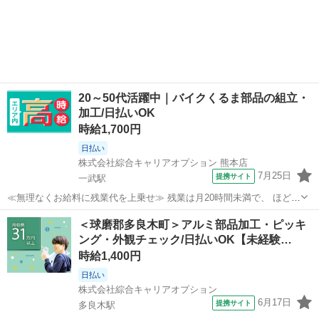
OK！「バイク・自動車部品の組立・加工」高時給1400円！一武周辺！
熊本
球磨郡
工場
20代～40代のスタッフが多数活躍中★ 【コメント】 製造のお仕事を
お探しの方必見！ ...
20～50代活躍中｜バイクくるま部品の組立・
加工/日払いOK
時給1,700円
日払い
株式会社綜合キャリアオプション 熊本店
7月25日
提携サイト
一武駅
≪無理なくお給料に残業代を上乗せ≫ 残業は月20時間未満で、 ほどよ
く稼げます♪ ≪機能的な制服アリ≫ 制服があるので、 毎日の服装の悩
熊本
球磨郡
一武駅
工場
＜球磨郡多良木町＞アルミ部品加工・ピッキ
み解消♪ ≪未経験の方も大カンゲイ≫ 新しいことにチャレンジするの
ング・外観チェック/日払いOK【未経験…
は不安だけど、 しっか...
時給1,400円
日払い
株式会社綜合キャリアオプション
6月17日
提携サイト
多良木駅