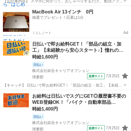
【お仕事内容】 スマホに向かって、おしゃべりするだけ。 配信アプリ
（17LIVE／Pococha／IRIAM など）でライブ配信するお仕事です。
熊本
球磨郡
イベントスタッフ
MacBook Air 13インチ 0円
——————————— 配信内容はぜんぶ自由
抽選でプレゼント！応募は1分
——————————— ・今日...
Ad
くらしノート
日払いで即お給料GET！「部品の組立・加
工」【未経験から安心スタート♪】憧れの…
時給1,600円
日払い
株式会社綜合キャリアオプション
7月25日
提携サイト
球磨郡
【キャッチ】 日払いで即お給料GET！「部品の組立・加工」【未経験
から安心スタート♪】憧れの高収入Work！！程よい残業でお小遣い稼
熊本
球磨郡
工場
お給料は日払いでスグにGET◎履歴書不要の
ぎ♪高時給1600円！ 【コメント】 弊社なら事前の職場見学が多数！お
WEB登録OK！「バイク・自動車部品…
仕事安心スタート★★...
時給1,400円
日払い
株式会社綜合キャリアオプション
7月25日
提携サイト
球磨郡