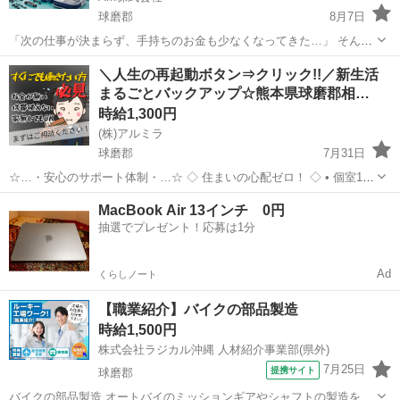
球磨郡
8月7日
「次の仕事が決まらず、手持ちのお金も少なくなってきた…」 そんな
状況でも、仕事探しを諦める必要はありません。 スーツケース・旅行
熊本
球磨郡
工場
スタッフ
＼人生の再起動ボタン⇒クリック!!／新生活
用ポーチ・ネックピロー・収納グッズなど、旅を便利にする製品に関
まるごとバックアップ☆熊本県球磨郡相…
わる製造のお仕事です✈️✨...
時給1,300円
(株)アルミラ
球磨郡
7月31日
☆…・安心のサポート体制・…☆ ◇ 住まいの心配ゼロ！ ◇ • 個室1R
完全無料！ • 即日入寮OK！など ◇ 所持金ゼロでもスタートできる！
熊本
球磨郡
工場
完全無料
MacBook Air 13インチ 0円
◇ • 食費・生活費のサポート • 移動費用...
抽選でプレゼント！応募は1分
Ad
くらしノート
【職業紹介】バイクの部品製造
時給1,500円
株式会社ラジカル沖縄 人材紹介事業部(県外)
7月25日
提携サイト
球磨郡
バイクの部品製造 オートバイのミッションギアやシャフトの製造を行