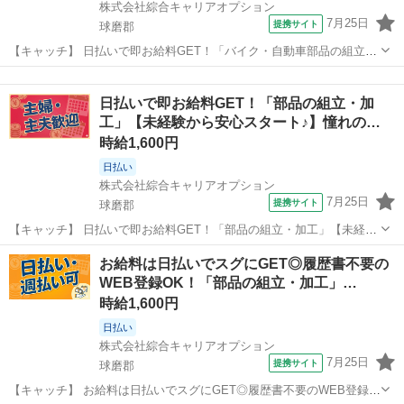
株式会社綜合キャリアオプション
7月25日
提携サイト
球磨郡
【キャッチ】 日払いで即お給料GET！「バイク・自動車部品の組立・
加工」【寮付き!ちょっと遠くても安心】未経験スタートOK!程よく残
熊本
球磨郡
工場
業で収入にプラス♪高時給1400円！ 【コメント】 製造のお仕事が豊富
日払いで即お給料GET！「部品の組立・加
★未経験で働いてみた...
工」【未経験から安心スタート♪】憧れの…
時給1,600円
日払い
株式会社綜合キャリアオプション
7月25日
提携サイト
球磨郡
【キャッチ】 日払いで即お給料GET！「部品の組立・加工」【未経験
から安心スタート♪】憧れの高収入Work!!程よい残業でお小遣い稼ぎ♪
熊本
球磨郡
工場
お給料は日払いでスグにGET◎履歴書不要の
高時給1600円！ 【コメント】 製造のお仕事が豊富★未経験で働いて
WEB登録OK！「部品の組立・加工」…
みたい方も大歓迎！...
時給1,600円
日払い
株式会社綜合キャリアオプション
7月25日
提携サイト
球磨郡
【キャッチ】 お給料は日払いでスグにGET◎履歴書不要のWEB登録