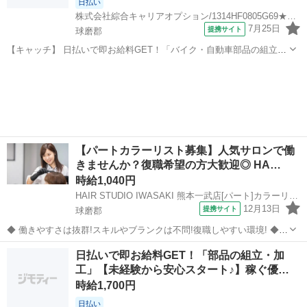
日払い
株式会社綜合キャリアオプション/1314HF0805G69★31-S
7月25日
提携サイト
球磨郡
【キャッチ】 日払いで即お給料GET！「バイク・自動車部品の組立・
加工」【新生活応援・寮完備】未経験OK！高収入ワーク！程よい残業
熊本
球磨郡
工場
でお小遣い稼ぎ♪高時給1450円！ 【コメント】 弊社なら事前の職場見
学が多数！お仕事安心ス...
【パートカラーリスト募集】人気サロンで働
きませんか？復職希望の方大歓迎◎ HA…
時給1,040円
HAIR STUDIO IWASAKI 熊本一武店[パート]カラーリスト(株式会社ハクブン)
12月13日
提携サイト
球磨郡
◆ 働きやすさは抜群!スキルやブランクは不問!復職しやすい環境! ◆
自分のライフスタイルに合わせて働けます。 ブランクのある方も、分
熊本
球磨郡
美容師
日払いで即お給料GET！「部品の組立・加
かりやすいレッスンで技術に自信をつけてから安心してデビューでき
工」【未経験から安心スタート♪】稼ぐ優…
ますよ。 働きやすさは抜...
時給1,700円
日払い