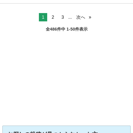
1
2
3
...
次へ
全486件中 1-50件表示