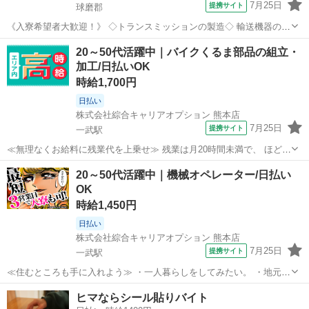
7月25日
提携サイト
球磨郡
《入寮希望者大歓迎！》 ◇トランスミッションの製造◇ 輸送機器の部
品の製造工場になります。 【作業内容】 ・機械操作のマシンオペレー
熊本
球磨郡
工場
20～50代活躍中｜バイクくるま部品の組立・
ター ・その他付随作業 ※試用期間(2週間)時給変動なし 【月収例】24
加工/日払いOK
万～26万円...
時給1,700円
日払い
株式会社綜合キャリアオプション 熊本店
7月25日
提携サイト
一武駅
≪無理なくお給料に残業代を上乗せ≫ 残業は月20時間未満で、 ほどよ
く稼げます♪ ≪機能的な制服アリ≫ 制服があるので、 毎日の服装の悩
熊本
球磨郡
一武駅
工場
20～50代活躍中｜機械オペレーター/日払い
み解消♪ ≪未経験の方も大カンゲイ≫ 新しいことにチャレンジするの
OK
は不安だけど、 しっか...
時給1,450円
日払い
株式会社綜合キャリアオプション 熊本店
7月25日
提携サイト
一武駅
≪住むところも手に入れよう≫ ・一人暮らしをしてみたい。 ・地元か
ら出て新しい場所で働いてみたい。 ・すぐに働けて稼げる仕事がした
熊本
球磨郡
一武駅
工場
ヒマならシール貼りバイト
い。 そんな方にピッタリな「寮完備」のお仕事です！ 赴任地までの交