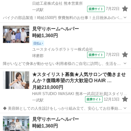
日総工産株式会社 熊本営業所
7月22日
提携サイト
一武駅
バイクの部品製造！時給1500円 寮費無料のお仕事！土日祝休みのバイ
ク部品製造のお仕事☆ Point1★バイク部品製造のお仕事です◎
熊本
球磨郡
一武駅
工場
見守りホームヘルパー
Point2☆高時給案件です！！今がチャンスです！ Point3★異業種から
時給1,360円
の転職も大歓...
日払い
ユースタイルラボラトリー株式会社
7月22日
提携サイト
球磨郡
障がいなどで身体が動かせない利用者様のご自宅に訪問し、生活を支
える重度訪問介護のお仕事です。 ※1対1で誠実に向き合える方を募集
熊本
球磨郡
介護
★スタイリスト募集★人気サロンで働きませ
【仕事内容】 見守りや日常生活のお手伝いが中心ですが、利用者様の
んか？復職希望の方大歓迎◎ HAIR …
生活を支える大切なポジション...
月給210,000円
HAIR STUDIO IWASAKI 熊本一武店[正社員]スタイリスト(株式会社ハクブン)
12月13日
提携サイト
一武駅
◆ 美容師としての人生設計をしっかり組み立て、安心してお仕事始め
ませんか？ ◆ 美容師として定年の75歳まで安心して働ける環境を整
熊本
球磨郡
一武駅
美容師
見守りホームヘルパー
え、技術だけではなく、マネジメント業務なども幅広く学べます。 美
時給1,360円
容師としての人生設計をしっ...