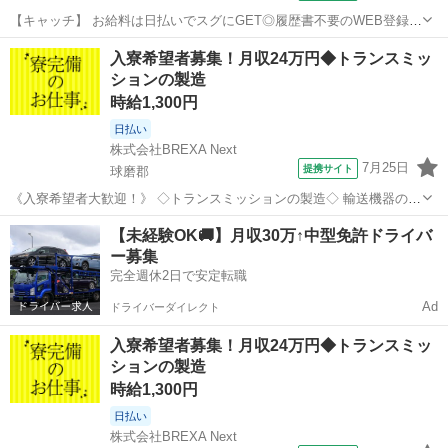
【キャッチ】 お給料は日払いでスグにGET◎履歴書不要のWEB登録
OK！「バイク・自動車部品の組立・加工」高時給1400円！一武周辺！
熊本
球磨郡
工場
入寮希望者募集！月収24万円◆トランスミッ
20代～40代のスタッフが多数活躍中★ 【コメント】 製造のお仕事を
ションの製造
お探しの方必見！ ...
時給1,300円
日払い
株式会社BREXA Next
7月25日
提携サイト
球磨郡
《入寮希望者大歓迎！》 ◇トランスミッションの製造◇ 輸送機器の部
品の製造工場になります。 【作業内容】 ・機械操作のマシンオペレー
熊本
球磨郡
工場
【未経験OK🚚】月収30万↑中型免許ドライバ
ター ・その他付随作業 ※試用期間(2週間)時給変動なし 【月収例】24
ー募集
万～26万円...
完全週休2日で安定転職
Ad
ドライバーダイレクト
入寮希望者募集！月収24万円◆トランスミッ
ションの製造
時給1,300円
日払い
株式会社BREXA Next