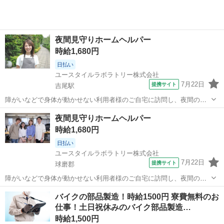
夜間見守りホームヘルパー
時給1,680円
日払い
ユースタイルラボラトリー株式会社
7月22日
提携サイト
吉尾駅
障がいなどで身体が動かせない利用者様のご自宅に訪問し、夜間のケ
アを行う重度訪問介護のお仕事です。 ※1対1で誠実に向き合える方を
熊本
球磨郡
吉尾駅
介護
夜間見守りホームヘルパー
募集 【仕事内容】 寝返りをうたせて上げたり、たんの吸引などを行
時給1,680円
う、利用者様の就寝中のケアを行...
日払い
ユースタイルラボラトリー株式会社
7月22日
提携サイト
球磨郡
障がいなどで身体が動かせない利用者様のご自宅に訪問し、夜間のケ
アを行う重度訪問介護のお仕事です。 ※1対1で誠実に向き合える方を
熊本
球磨郡
介護
バイクの部品製造！時給1500円 寮費無料のお
募集 【仕事内容】 寝返りをうたせて上げたり、たんの吸引などを行
仕事！土日祝休みのバイク部品製造…
う、利用者様の就寝中のケアを行...
時給1,500円