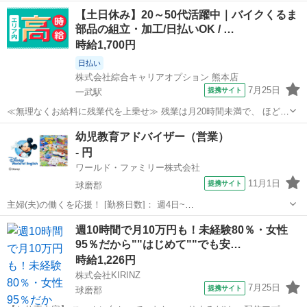
OK！「部品の組立・加工」高時給1600円！一武周辺！20代～40代の
熊本
球磨郡
工場
【土日休み】20～50代活躍中｜バイクくるま
スタッフが多数活躍中★ 【コメント】 ＼大手人材派遣会社で働きませ
部品の組立・加工/日払いOK / …
んか♪／ 「新しい...
時給1,700円
日払い
株式会社綜合キャリアオプション 熊本店
7月25日
提携サイト
一武駅
≪無理なくお給料に残業代を上乗せ≫ 残業は月20時間未満で、 ほどよ
く稼げます♪ ≪機能的な制服アリ≫ 制服があるので、 毎日の服装の悩
熊本
球磨郡
一武駅
工場
幼児教育アドバイザー（営業）
み解消♪ ≪未経験の方も大カンゲイ≫ 新しいことにチャレンジするの
- 円
は不安だけど、 しっか...
ワールド・ファミリー株式会社
11月1日
提携サイト
球磨郡
主婦(夫)の働くを応援！ [勤務日数]： 週4日~
10:00~17:00/10:00~16:00/10:00~15:00/09:30~14:00 [勤務地・最寄
熊本
球磨郡
営業
週10時間で月10万円も！未経験80％・女性
駅]： 熊本県球磨郡 ※勤務エリア選択可 ワールド・ファ...
95％だから""はじめて""でも安…
時給1,226円
株式会社KIRINZ
7月25日
提携サイト
球磨郡