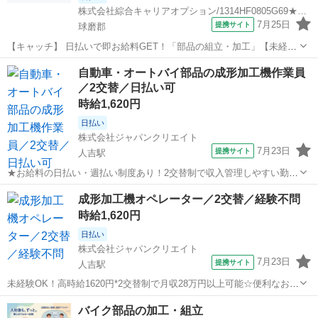
株式会社綜合キャリアオプション/1314HF0805G69★24-S
7月25日
提携サイト
球磨郡
【キャッチ】 日払いで即お給料GET！「部品の組立・加工」【未経験
から安心スタート♪】稼ぐ優先・高収入Work☆程よい残業でお小遣い
熊本
球磨郡
工場
自動車・オートバイ部品の成形加工機作業員
稼ぎ♪高時給1700円！ 【コメント】 製造のお仕事をお探しの方必見！
／2交替／日払い可
「経験ないけど大...
時給1,620円
日払い
株式会社ジャパンクリエイト
7月23日
提携サイト
人吉駅
★お給料の日払い・週払い制度あり！2交替制で収入管理しやすい勤務
です／20代・30代・40代・50代在籍中 ＼株式会社ジャパンクリエイト
熊本
球磨郡
人吉駅
工場
成形加工機オペレーター／2交替／経験不問
の強み／ 【製造・物流に特化した圧倒的な専門性】 ジャパンクリエイ
時給1,620円
トは、製造・物流分...
日払い
株式会社ジャパンクリエイト
7月23日
提携サイト
人吉駅
未経験OK！高時給1620円*2交替制で月収28万円以上可能☆便利なお給
料の日払い・週払い制度あり／20代・30代・40代・50代在籍中 ＼株式
熊本
球磨郡
人吉駅
工場
バイク部品の加工・組立
会社ジャパンクリエイトの強み／ 【製造・物流に特化した圧倒的な専