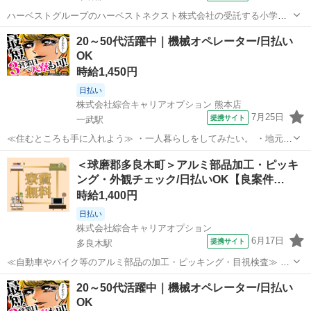
ハーベストグループのハーベストネクスト株式会社の受託する小学校
給食の野菜の切裁・食事の盛付け・食器類の洗浄等の業務をお願いし
熊本
球磨郡
その他
20～50代活躍中｜機械オペレーター/日払い
ます。 生徒たちに毎回美味しく温かい食事を提供できるよう、工夫を
OK
凝らした業務をお願いします。 子ども...
時給1,450円
日払い
株式会社綜合キャリアオプション 熊本店
7月25日
提携サイト
一武駅
≪住むところも手に入れよう≫ ・一人暮らしをしてみたい。 ・地元か
ら出て新しい場所で働いてみたい。 ・すぐに働けて稼げる仕事がした
熊本
球磨郡
一武駅
工場
＜球磨郡多良木町＞アルミ部品加工・ピッキ
い。 そんな方にピッタリな「寮完備」のお仕事です！ 赴任地までの交
ング・外観チェック/日払いOK【良案件…
通費も当社が負担(規定有)！...
時給1,400円
日払い
株式会社綜合キャリアオプション
6月17日
提携サイト
多良木駅
≪自動車やバイク等のアルミ部品の加工・ピッキング・目視検査≫ ◆
専用の機械を使用した製品の表面を削ったり・穴をあける加工など ◆
熊本
球磨郡
多良木駅
工場
20～50代活躍中｜機械オペレーター/日払い
小物や中物程度の部品のピッキングもお願いします ◆完成された製品
OK
の目視管理と不要物を取り除く作...