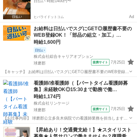
日払い 時給1400円〜
通費も当社が負担(規定有)！...
Ad
ヒバライドットコム
お給料は日払いでスグにGET◎履歴書不要の
WEB登録OK！「部品の組立・加工」…
時給1,600円
日払い
株式会社綜合キャリアオプション
7月25日
提携サイト
球磨郡
【キャッチ】 お給料は日払いでスグにGET◎履歴書不要のWEB登録
OK！「部品の組立・加工」高時給1600円！一武周辺！20代～40代の
熊本
球磨郡
工場
看護師/准看護師（【パートタイム看護師募
スタッフが多数活躍中★ 【コメント】 弊社なら事前の職場見学が多
集】未経験OK◎15:30まで勤務で働…
数！お仕事安心スタート...
時給1,174円
株式会社リンケージ
7月25日
提携サイト
球磨郡
【お仕事内容】 球磨郡公立多良木病院での看護師業務を担当します。
【主な仕事内容】 ・医師の指示に基づき、患者さんの診療補助やサポ
熊本
球磨郡
看護師
【昇給あり！交通費支給！】★スタイリスト
ートを行います。 雇用期間は2025年3月31日までで、制度により年度
募集★人気サロンで働きませんか？復職希…
ごとに更新される可能性が...