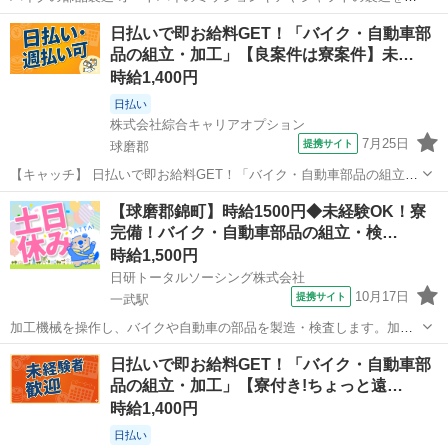
います。加工機械を操作してバイクや 自動車の補任を製造・検査しま
熊本
球磨郡
工場
日払いで即お給料GET！「バイク・自動車部
す。完成品に不備が無いか検査する工程もあります。 切削油を使う
品の組立・加工」【良案件は寮案件】未…
為、多少油汚れなどがあります。 ...
時給1,400円
日払い
株式会社綜合キャリアオプション
7月25日
提携サイト
球磨郡
【キャッチ】 日払いで即お給料GET！「バイク・自動車部品の組立・
加工」【良案件は寮案件】未経験OK！1H程度/日の残業でちょい稼
熊本
球磨郡
工場
【球磨郡錦町】時給1500円◆未経験OK！寮
ぎ！高時給1400円！ 【コメント】 ＼大手人材派遣会社で働きません
完備！バイク・自動車部品の組立・検…
か♪／ 「新しい職場は...
時給1,500円
日研トータルソーシング株式会社
10月17日
提携サイト
一武駅
加工機械を操作し、バイクや自動車の部品を製造・検査します。加工
元の素材を機械にセット→加工方法を選択し、機械が自動加工→完成
熊本
球磨郡
一武駅
工場
日払いで即お給料GET！「バイク・自動車部
品の取り出し、を繰り返します。また完成品に不備が無いか検査する
品の組立・加工」【寮付き!ちょっと遠…
工程もあります。ライン作業でなく、コツ...
時給1,400円
日払い