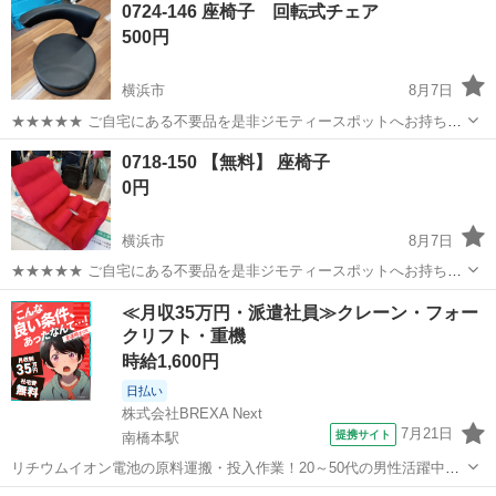
0724-146 座椅子 回転式チェア
500円
横浜市
8月7日
★★★★★ ご自宅にある不要品を是非ジモティースポットへお持ち込
みしませんか？ 家電、趣味・スポーツ・レジャー用品、こども用品、
神奈川
横浜市
椅子
現地
0718-150 【無料】 座椅子
衣料服飾品、生活雑貨、家具、本、CD・DVDなどが無料でまとめて持
0円
ち込めます！ ※詳細はこ...
横浜市
8月7日
★★★★★ ご自宅にある不要品を是非ジモティースポットへお持ち込
みしませんか？ 家電、趣味・スポーツ・レジャー用品、こども用品、
神奈川
横浜市
椅子
現地
≪月収35万円・派遣社員≫クレーン・フォー
衣料服飾品、生活雑貨、家具、本、CD・DVDなどが無料でまとめて持
クリフト・重機
ち込めます！ ※詳細はこ...
時給1,600円
日払い
株式会社BREXA Next
7月21日
提携サイト
南橋本駅
リチウムイオン電池の原料運搬・投入作業！20～50代の男性活躍中★
ワンルーム寮完備！赴任旅費会社負担！年間休日130日★フォークリフ