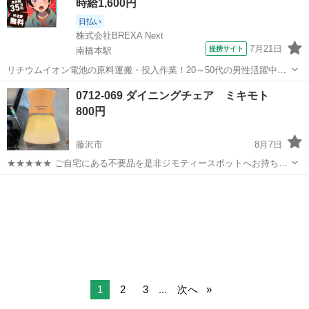
時給1,600円
日払い
株式会社BREXA Next
7月21日
提携サイト
南橋本駅
リチウムイオン電池の原料運搬・投入作業！20～50代の男性活躍中★
ワンルーム寮完備！赴任旅費会社負担！年間休日130日★フォークリフ
神奈川
相模原市
南橋本駅
その他
0712-069 ダイニングチェア ミキモト
ト免許お持ちの方、活躍中！就業先食堂利用可★《神奈川県相模原
800円
市》 人気の工場のお仕事 ◇電...
藤沢市
8月7日
★★★★★ ご自宅にある不要品を是非ジモティースポットへお持ち込
みしませんか？ 家電、趣味・スポーツ・レジャー用品、こども用品、
神奈川
藤沢市
椅子
ミキモト
衣料服飾品、生活雑貨、家具、本、CD・DVDなどが無料でまとめて持
ち込めます！ ※詳細はこ...
1
2
3
...
次へ