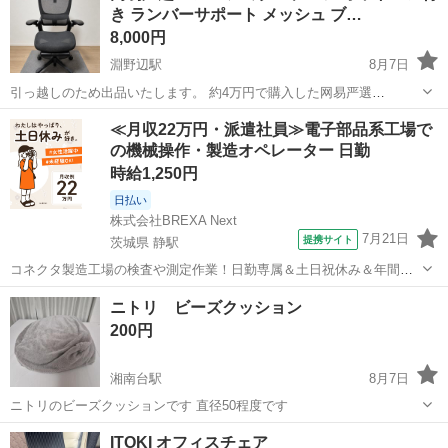
き ランバーサポート メッシュ ブ…
8,000円
淵野辺駅
8月7日
引っ越しのため出品いたします。 約4万円で購入した网易严選
（NetEase）のエルゴノミクスチェアです。機能 * ヘッドレスト付き *
神奈川
相模原市
淵野辺駅
椅子
≪月収22万円・派遣社員≫電子部品系工場で
ランバーサポート付き * オットマン（フットレスト）付き * リクライ
の機械操作・製造オペレーター 日勤
ニング機能 *...
時給1,250円
日払い
株式会社BREXA Next
7月21日
提携サイト
茨城県 静駅
コネクタ製造工場の検査や測定作業！日勤専属＆土日祝休み＆年間休
日128日★クリーンルーム内作業★マイカー通勤OK＆無料駐車場あり
茨城
常陸大宮市
静駅
その他
ニトリ ビーズクッション
★就業先食堂利用可！日払い制度あり！《茨城県常陸大宮市》 人気の
200円
工場のお仕事 ◇コネクタ製造工...
湘南台駅
8月7日
ニトリのビーズクッションです 直径50程度です
神奈川
藤沢市
湘南台駅
椅子
ビーズクッション
ITOKI オフィスチェア