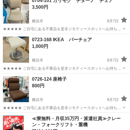
0704-101 カリモク チターノ チェア
3,500円
横浜市
8月7日
★★★★★ ご自宅にある不要品を是非ジモティースポットへお持ち込
みしませんか？ 家電、趣味・スポーツ・レジャー用品、こども用品、
神奈川
横浜市
椅子
チターノ
0723-168 IKEA バーチェア
衣料服飾品、生活雑貨、家具、本、CD・DVDなどが無料でまとめて持
1,000円
ち込めます！ ※詳細はこ...
横浜市
8月7日
★★★★★ ご自宅にある不要品を是非ジモティースポットへお持ち込
みしませんか？ 家電、趣味・スポーツ・レジャー用品、こども用品、
神奈川
横浜市
椅子
現地
0726-124 座椅子
衣料服飾品、生活雑貨、家具、本、CD・DVDなどが無料でまとめて持
800円
ち込めます！ ※詳細はこ...
横浜市
8月7日
★★★★★ ご自宅にある不要品を是非ジモティースポットへお持ち込
みしませんか？ 家電、趣味・スポーツ・レジャー用品、こども用品、
神奈川
横浜市
椅子
現地
≪寮無料・月収35万円・派遣社員≫クレー
衣料服飾品、生活雑貨、家具、本、CD・DVDなどが無料でまとめて持
ン・フォークリフト・重機
ち込めます！ ※詳細はこ...