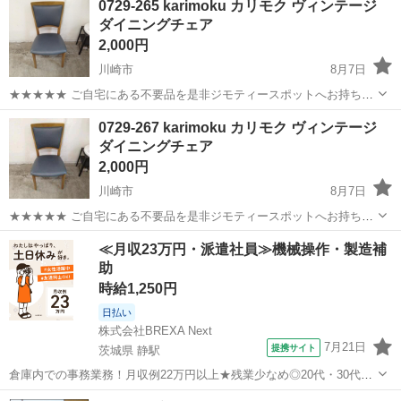
0729-265 karimoku カリモク ヴィンテージ
衣料服飾品、生活雑貨、家具、本、CD・DVDなどが無料でまとめて持
ダイニングチェア
ち込めます！ ※詳細はこ...
2,000円
川崎市
8月7日
★★★★★ ご自宅にある不要品を是非ジモティースポットへお持ち込
みしませんか？ 家電、趣味・スポーツ・レジャー用品、こども用品、
神奈川
川崎市
椅子
karimoku
0729-267 karimoku カリモク ヴィンテージ
衣料服飾品、生活雑貨、家具、本、CD・DVDなどが無料でまとめて持
ダイニングチェア
ち込めます！ ※詳細はこ...
2,000円
川崎市
8月7日
★★★★★ ご自宅にある不要品を是非ジモティースポットへお持ち込
みしませんか？ 家電、趣味・スポーツ・レジャー用品、こども用品、
神奈川
川崎市
椅子
karimoku
≪月収23万円・派遣社員≫機械操作・製造補
衣料服飾品、生活雑貨、家具、本、CD・DVDなどが無料でまとめて持
助
ち込めます！ ※詳細はこ...
時給1,250円
日払い
株式会社BREXA Next
7月21日
提携サイト
茨城県 静駅
倉庫内での事務業務！月収例22万円以上★残業少なめ◎20代・30代・
40代の男女活躍中！空調完備で快適作業★食堂利用可◎マイカー通勤
茨城
常陸大宮市
静駅
その他