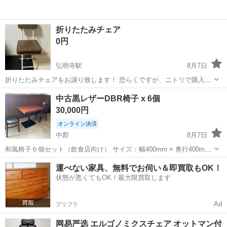
折りたたみチェア
0円
弘明寺駅
8月7日
折りたたみチェアをお譲り致します！ 恐らくですが、ニトリで購入し
たものだったかと思います！ 宜しくお願い致します！
神奈川
横浜市
弘明寺駅
椅子
折りたたみ
中古黒レザーDBR椅子 x 6個
30,000円
オンライン決済
中郡
8月7日
和風椅子６個セット（飲食店向け） サイズ：幅400mm × 奥行400mm
× 高さ470mm 数量：6席 状態：傷・使用感あり 和食店で使用してい
神奈川
中郡
椅子
運べない家具、無料でお伺い＆即買取もOK！
た和風椅子です。 使用に伴う傷はありますが、飲食店での営...
状態が悪くてもOK！最大限買取します
Ad
プリフラ
网易严选 エルゴノミクスチェア オットマン付