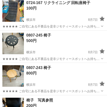
神奈川
相模原市
南橋本駅
その他
0724-167 リクライニング 回転座椅子
ト免許お持ちの方、活躍中！就業先食堂利用可★《神奈川県相模原
100円
市》 人気の工場のお仕事 ◇電...
横浜市
8月7日
★★★★★ ご自宅にある不要品を是非ジモティースポットへお持ち込
みしませんか？ 家電、趣味・スポーツ・レジャー用品、こども用品、
神奈川
横浜市
椅子
現地
0807-245 椅子
衣料服飾品、生活雑貨、家具、本、CD・DVDなどが無料でまとめて持
500円
ち込めます！ ※詳細はこ...
横浜市
8月7日
★★★★★ ご自宅にある不要品を是非ジモティースポットへお持ち込
みしませんか？ 家電、趣味・スポーツ・レジャー用品、こども用品、
神奈川
横浜市
椅子
現地
0807-243 椅子
衣料服飾品、生活雑貨、家具、本、CD・DVDなどが無料でまとめて持
800円
ち込めます！ ※詳細はこ...
横浜市
8月7日
★★★★★ ご自宅にある不要品を是非ジモティースポットへお持ち込
みしませんか？ 家電、趣味・スポーツ・レジャー用品、こども用品、
神奈川
横浜市
椅子
現地
椅子 写真参照
衣料服飾品、生活雑貨、家具、本、CD・DVDなどが無料でまとめて持
200円
ち込めます！ ※詳細はこ...