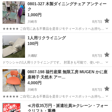
神奈川
川崎市
椅子
現地
0801-327 木製ダイニングチェア アンティー
衣料服飾品、生活雑貨、家具、本、CD・DVDなどが無料でまとめて持
ク
ち込めます！ ※詳細はこ...
1,000円
川崎市
8月7日
★★★★★ ご自宅にある不要品を是非ジモティースポットへお持ち込
みしませんか？ 家電、趣味・スポーツ・レジャー用品、こども用品、
神奈川
川崎市
椅子
現地
1人用リクライニング
衣料服飾品、生活雑貨、家具、本、CD・DVDなどが無料でまとめて持
100円
ち込めます！ ※詳細はこ...
大磯駅
8月7日
ドウシシャの1人用リクライニングです。 肘置きも可能で、使いやす
かったです。 使用しなくなりましたのでお譲り致します。
神奈川
平塚市
大磯駅
椅子
0807-198 福竹産業 無限工房 MUGEN かに座
座椅子 天然木 アー…
4,000円
川崎市
8月7日
★★★★★ ご自宅にある不要品を是非ジモティースポットへお持ち込
みしませんか？ 家電、趣味・スポーツ・レジャー用品、こども用品、
神奈川
川崎市
椅子
かに座
≪月収35万円・派遣社員≫クレーン・フォー
衣料服飾品、生活雑貨、家具、本、CD・DVDなどが無料でまとめて持
クリフト・重機
ち込めます！ ※詳細はこ...