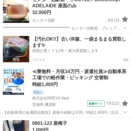
回転します ・傷、シミ、汚れありますが、問題なく使えます！ 引越し
ADELAIDE 座面のみ
のため不要になったの...
32,000円
センター北駅
8月7日
********************************************** センター北駅前 プレミアヨ
コハマ６階 生活に必要な照明・家具・家電なんでも揃います。 ご予
神奈川
横浜市
センター北駅
椅子
BoConcept
【汚れOK‼️】古い洋服、一袋まるまる買取し
算・ご希望お気軽にご相談く...
ます✨
状態が悪くてもOK！最大限買取します
Ad
プリフラ
≪寮無料・月収34万円・派遣社員≫自動車系
工場での軽作業・ピッキング 交替制
時給1,400円
日払い
株式会社BREXA Next
7月21日
提携サイト
茨城県 磯原駅
【自動車用の金属部品製造】資格や経験は不問／時給1,400円／赴任旅
費会社負担／正社員登用のチャンスあり／食堂利用可能／マイカー通
茨城
北茨城市
磯原駅
その他
0801-123 座椅子
勤OK《茨城県茨城市》 人気の工場のお仕事 ◇トラックの金属部品の
1,000円
製造◇ ★トラックの金属...