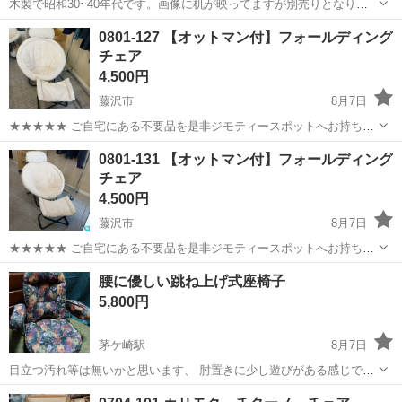
木製で昭和30~40年代です。画像に机が映ってますが別売りとなりま
す。 外寸：高さ８４ｃｍ、最大横幅３７ｃｍ、最大奥行き４７ｃｍく
神奈川
横須賀市
横須賀中央駅
椅子
0801-127 【オットマン付】フォールディング
らいです。座面部分：幅３７ｃｍ、奥行き４０ｃｍ、座面高４２ｃｍ
チェア
ほどです。 横須賀市のご隠居...
4,500円
藤沢市
8月7日
★★★★★ ご自宅にある不要品を是非ジモティースポットへお持ち込
みしませんか？ 家電、趣味・スポーツ・レジャー用品、こども用品、
神奈川
藤沢市
椅子
現地
0801-131 【オットマン付】フォールディング
衣料服飾品、生活雑貨、家具、本、CD・DVDなどが無料でまとめて持
チェア
ち込めます！ ※詳細はこ...
4,500円
藤沢市
8月7日
★★★★★ ご自宅にある不要品を是非ジモティースポットへお持ち込
みしませんか？ 家電、趣味・スポーツ・レジャー用品、こども用品、
神奈川
藤沢市
椅子
現地
腰に優しい跳ね上げ式座椅子
衣料服飾品、生活雑貨、家具、本、CD・DVDなどが無料でまとめて持
5,800円
ち込めます！ ※詳細はこ...
茅ケ崎駅
8月7日
目立つ汚れ等は無いかと思います、 肘置きに少し遊びがある感じです
が、最初からか分かりません、 現物確認して頂きお願い致します。
神奈川
茅ヶ崎市
茅ケ崎駅
椅子