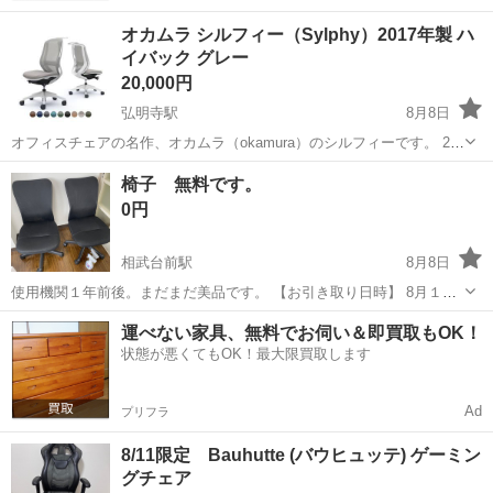
オカムラ シルフィー（Sylphy）2017年製 ハ
イバック グレー
20,000円
弘明寺駅
8月8日
オフィスチェアの名作、オカムラ（okamura）のシルフィーです。 2年
ほど前に中古で購入し、自宅でのデスクワークに使用していました。
神奈川
横浜市
弘明寺駅
椅子
椅子 無料です。
この度、椅子の買い替えに伴い出品いたします。 人気の高いハイバッ
0円
ク仕様で、...
相武台前駅
8月8日
使用機関１年前後。まだまだ美品です。 【お引き取り日時】 8月１０
日＆１２日13:00～17:00。
神奈川
座間市
相武台前駅
椅子
運べない家具、無料でお伺い＆即買取もOK！
状態が悪くてもOK！最大限買取します
Ad
プリフラ
8/11限定 Bauhutte (バウヒュッテ) ゲーミン
グチェア