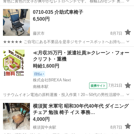
青色に黄色の文字が爽やかなレトロベンチです。 横幅120センチ 奥行
き58センチ 高さ64センチ 誤差はご容赦ください 1本脚の先がないで
神奈川
平塚市
平塚駅
椅子
0710-035 介助式車椅子
す。その他全体的にダメージあり。 直せる方いかがでしょうか？ 自宅
6,500円
前まで車で取...
藤沢市
8月7日
★★★★★ ご自宅にある不要品を是非ジモティースポットへお持ち込
みしませんか？ 家電、趣味・スポーツ・レジャー用品、こども用品、
神奈川
藤沢市
椅子
車椅子
≪月収35万円・派遣社員≫クレーン・フォー
衣料服飾品、生活雑貨、家具、本、CD・DVDなどが無料でまとめて持
クリフト・重機
ち込めます！ ※詳細はこ...
時給1,600円
日払い
株式会社BREXA Next
7月21日
提携サイト
南橋本駅
リチウムイオン電池の原料運搬・投入作業！20～50代の男性活躍中★
ワンルーム寮完備！赴任旅費会社負担！年間休日130日★フォークリフ
神奈川
相模原市
南橋本駅
その他
横須賀 米軍宅 昭和30年代40年代 ダイニング
ト免許お持ちの方、活躍中！就業先食堂利用可★《神奈川県相模原
チェア 勉強 椅子 イス 事務…
市》 人気の工場のお仕事 ◇電...
4,000円
横須賀中央駅
8月7日