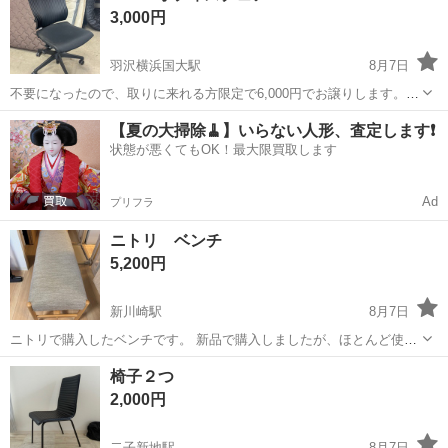
3,000円
羽沢横浜国大駅
8月7日
不要になったので、取りに来れる方限定で6,000円でお譲りします。
価格：6,000円 使用感はありますが、まだ問題なく使用できます。 大
神奈川
横浜市
羽沢横浜国大駅
椅子
【夏の大掃除🧹】いらない人形、査定します❗️
きな破れや致命的なダメージはありません。 【受け渡し条件】 ・受け
状態が悪くてもOK！最大限買取します
渡し場所：羽沢...
Ad
プリフラ
ニトリ ベンチ
5,200円
新川崎駅
8月7日
ニトリで購入したベンチです。 新品で購入しましたが、ほとんど使わ
ずかなり美品だと思います。 撮影時に影は入ってしまっていますが、
神奈川
川崎市
新川崎駅
椅子
ベンチ
椅子２つ
シミ等は一切なく座った感じのクッション部分のへたりも感じないた
2,000円
め、気になる点はほとんどないかと思...
二子新地駅
8月7日