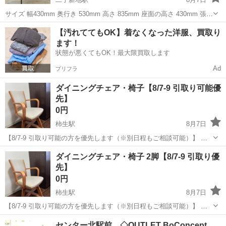
サイズ 幅430mm 奥行き 530mm 高さ 835mm 座面の高さ 430mm 張り
材が合成革皮なので、座り心地がいいです。 4年ほど使っておりまし
神奈川
川崎市
二子新地駅
椅子
【汚れててもOK】着なくなった洋服、買取り
た。 タダでも大丈夫です。
ます！
状態が悪くてもOK！最大限買取します
Ad
プリフラ
ダイニングチェア・椅子【8/7-9 引取り可能優
先】
0円
柿生駅
8月7日
【8/7-9 引取り可能の方を優先します（※別日程もご相談可能）】 ・
ダイニングチェア ・タイヤ付きなので、動かしやすいです ・座面回転
神奈川
川崎市
柿生駅
椅子
ダイニングチェア・椅子 2脚【8/7-9 引取り優
します ・傷、シミ、汚れありますが、問題なく使えます！ 引越しのた
先】
め不要になったので、...
0円
柿生駅
8月7日
【8/7-9 引取り可能の方を優先します（※別日程もご相談可能）】 ・
ダイニングチェア×2 ・タイヤ付きなので、動かしやすいです ・座面
神奈川
川崎市
柿生駅
椅子
ダイニング
センター北駅前 ◇OUTLET BoConcept