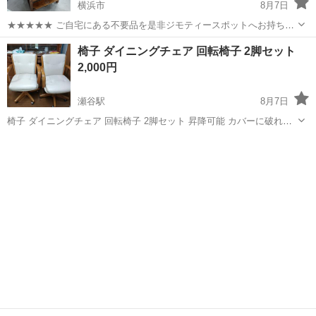
横浜市
8月7日
★★★★★ ご自宅にある不要品を是非ジモティースポットへお持ち込
みしませんか？ 家電、趣味・スポーツ・レジャー用品、こども用品、
神奈川
横浜市
椅子
現地
椅子 ダイニングチェア 回転椅子 2脚セット
衣料服飾品、生活雑貨、家具、本、CD・DVDなどが無料でまとめて持
2,000円
ち込めます！ ※詳細はこ...
瀬谷駅
8月7日
椅子 ダイニングチェア 回転椅子 2脚セット 昇降可能 カバーに破れは
ありません キズやスレはあります あくまでも中古ですので、その点ご
神奈川
横浜市
瀬谷駅
椅子
理解ください 状態は写真でご確認ください 見て決めていただいても構
いません