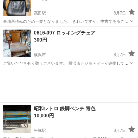
高田駅
8月7日
事務所移転のため不要となりました。 きれいですが、中古であること
をご了承ください
神奈川
横浜市
高田駅
椅子
0616-097 ロッキングチェア
300円
横浜市
8月7日
ご覧いただき有り難うございます。 横浜市とジモティーが連携して運
営しています。 粗⼤ごみ等の減量を⽬的にまだ使えるものをリユース
神奈川
横浜市
椅子
リユース
しています。 ★★★★★ ご自宅にある不要品を是非ジモティースポッ
トへお持ち込み...
昭和レトロ 鉄脚ベンチ 青色
10,000円
平塚駅
8月7日