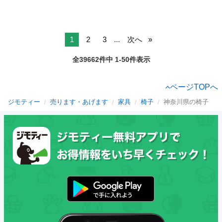
1
2
3
...
次へ
全39662件中 1-50件表示
ページTOPへ
ジモティー
売ります・あげます
家具
椅子
神奈川県の椅子