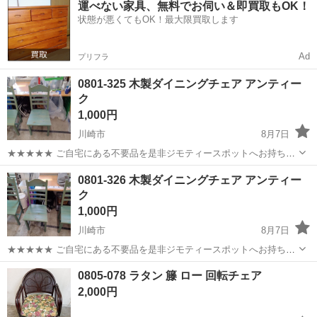
運べない家具、無料でお伺い＆即買取もOK！
OK◎無料駐車場完備！《茨城県常陸大宮市》 人気の工場のお仕事 ◇
状態が悪くてもOK！最大限買取します
電子部品製造倉庫内の事務...
Ad
プリフラ
0801-325 木製ダイニングチェア アンティー
ク
1,000円
川崎市
8月7日
★★★★★ ご自宅にある不要品を是非ジモティースポットへお持ち込
みしませんか？ 家電、趣味・スポーツ・レジャー用品、こども用品、
神奈川
川崎市
椅子
現地
0801-326 木製ダイニングチェア アンティー
衣料服飾品、生活雑貨、家具、本、CD・DVDなどが無料でまとめて持
ク
ち込めます！ ※詳細はこ...
1,000円
川崎市
8月7日
★★★★★ ご自宅にある不要品を是非ジモティースポットへお持ち込
みしませんか？ 家電、趣味・スポーツ・レジャー用品、こども用品、
神奈川
川崎市
椅子
現地
0805-078 ラタン 籐 ロー 回転チェア
衣料服飾品、生活雑貨、家具、本、CD・DVDなどが無料でまとめて持
2,000円
ち込めます！ ※詳細はこ...