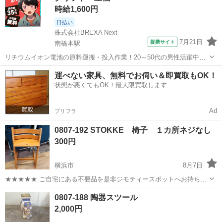
時給1,600円
日払い
株式会社BREXA Next
7月21日
提携サイト
南橋本駅
リチウムイオン電池の原料運搬・投入作業！20～50代の男性活躍中★
ワンルーム寮完備！赴任旅費会社負担！年間休日130日★フォークリフ
神奈川
相模原市
南橋本駅
その他
運べない家具、無料でお伺い＆即買取もOK！
ト免許お持ちの方、活躍中！就業先食堂利用可★《神奈川県相模原
状態が悪くてもOK！最大限買取します
市》 人気の工場のお仕事 ◇電...
Ad
プリフラ
0807-192 STOKKE 椅子 １カ所ネジなし
300円
横浜市
8月7日
★★★★★ ご自宅にある不要品を是非ジモティースポットへお持ち込
みしませんか？ 家電、趣味・スポーツ・レジャー用品、こども用品、
神奈川
横浜市
椅子
STOKKE
0807-188 陶器スツール
衣料服飾品、生活雑貨、家具、本、CD・DVDなどが無料でまとめて持
2,000円
ち込めます！ ※詳細はこ...