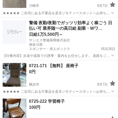
川崎市
8月7日
★★★★★ ご自宅にある不要品を是非ジモティースポットへお持ち込
みしませんか？ 家電、趣味・スポーツ・レジャー用品、こども用品、
神奈川
川崎市
椅子
現地
警備 夜勤/夜勤でガッツリ効率よく稼ごう 日
衣料服飾品、生活雑貨、家具、本、CD・DVDなどが無料でまとめて持
払い可 業界随一の高日給 副業・Wワ…
ち込めます！ ※詳細はこ...
日給1万5,500円～
サンエス警備保障株式会社
神奈川県
スポンサー：求人ボックス
05月26日
【仕事内容】歩道や道路での誘導・案内をお任せします。 道路をご利
用される車両や歩行者の方が安全に安心して通行するために適切に誘
アルバイト・パート
0721-171 【無料】 座椅子
導してください。 勤務地へは直行直帰OKです! <未経験でも安心!!> 丁
0円
寧な研修20hで基本的な知識を...
横浜市
8月7日
★★★★★ ご自宅にある不要品を是非ジモティースポットへお持ち込
みしませんか？ 家電、趣味・スポーツ・レジャー用品、こども用品、
神奈川
横浜市
椅子
現地
0725-222 学習椅子
衣料服飾品、生活雑貨、家具、本、CD・DVDなどが無料でまとめて持
100円
ち込めます！ ※詳細はこ...