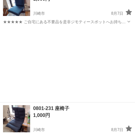
川崎市
8月7日
★★★★★ ご自宅にある不要品を是非ジモティースポットへお持ち込
みしませんか？ 家電、趣味・スポーツ・レジャー用品、こども用品、
神奈川
川崎市
椅子
現地
衣料服飾品、生活雑貨、家具、本、CD・DVDなどが無料でまとめて持
ち込めます！ ※詳細はこ...
0801-231 座椅子
1,000円
川崎市
8月7日