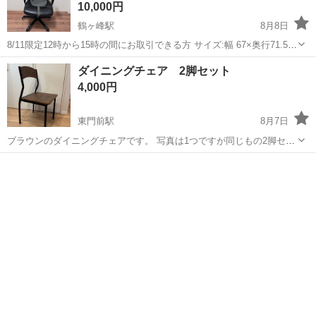
10,000円
鶴ヶ峰駅
8月8日
8/11限定12時から15時の間にお取引できる方 サイズ:幅 67×奥行71.5×
高さ117~127(cm) 座部の高さ:40.5~50.5cm 本体重量:19kg 日本人向け
神奈川
横浜市
鶴ヶ峰駅
椅子
ダイニングチェア 2脚セット
低座面設計:座面高40~50cm(対応身長1...
4,000円
東門前駅
8月7日
ブラウンのダイニングチェアです。 写真は1つですが同じもの2脚セッ
トです。 いずれも美品です。 東門前駅付近まで取りに来れる方限定で
神奈川
川崎市
東門前駅
椅子
お願いします。