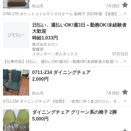
松山市
7月28日
0705-270 ポケットコイルサイズロタール 座椅子 2023年製 【状態】
・使用に伴う多少のスレ、キズ、落としきれない汚れなどございます
愛媛
松山市
椅子
現地
日払い、週払いOK!週3日～勤務OK!未経験者
・詳細は現地でご確認ください ・お値引きは出来かねますのでご了
大歓迎
承...
時給1,033円
株式会社ゼロン
愛媛県
スポンサー：求人ボックス
07月31日
【仕事内容】日払い、週払いOK!週3日～勤務OK!未経験者大歓迎! <給
与> 時給1033円 <勤務地> 愛媛県 東温市 <最寄駅>梅本駅 スグ働きた
アルバイト・パート
0711-234 ダイニングチェア
い!めんどくさいのイヤ!/ < そこのアナタ必見です(」 ロ )」!! > 履歴...
2,000円
松山市
7月28日
0711-234 ダイニングチェア 【状態】 ・使用に伴う多少のスレ、キ
ズ、落としきれない汚れなどございます ・詳細は現地でご確認くださ
愛媛
松山市
椅子
現地
ダイニングチェア グリーン系の椅子 2脚
い ・お値引きは出来かねますのでご了承願います ※中古品のため、状
5,000円
態に...