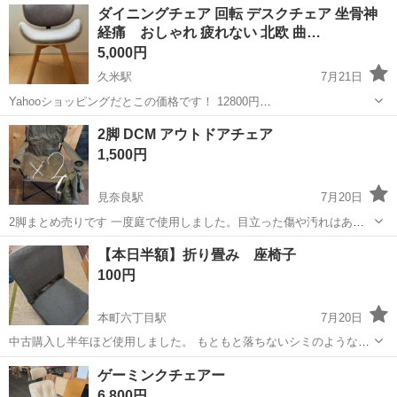
愛媛
松山市
本町六丁目駅
椅子
風呂
ダイニングチェア 回転 デスクチェア 坐骨神
経痛 おしゃれ 疲れない 北欧 曲…
5,000円
久米駅
7月21日
Yahooショッピングだとこの価格です！ 12800円
https://store.shopping.yahoo.co.jp/e-alamode-ys/83-6980.html?
愛媛
松山市
久米駅
椅子
2脚 DCM アウトドアチェア
openExternalBrowser=1 ...
1,500円
見奈良駅
7月20日
2脚まとめ売りです 一度庭で使用しました。目立った傷や汚れはあり
ません。
愛媛
東温市
見奈良駅
椅子
DCM
【本日半額】折り畳み 座椅子
100円
本町六丁目駅
7月20日
中古購入し半年ほど使用しました。 もともと落ちないシミのような汚
れあり、私は上から毛布やバスタオルをかけて使用していました。 使
愛媛
松山市
本町六丁目駅
椅子
ゲーミンクチェアー
わない時は畳んでしまえるのがありがたかったです。 背もたれ部も安
6,800円
定感があります。座面も厚みがあ...