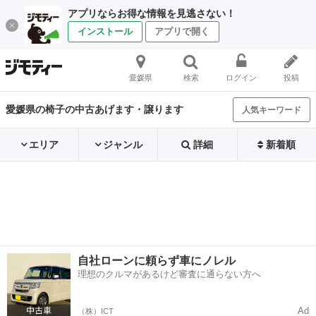
アプリならお得な情報を見逃さない！
インストール
アプリで開く
愛媛県
検索
ログイン
投稿
愛媛県の椅子の中古あげます・譲ります
人気キーワード
エリア
ジャンル
詳細
新着順
自社ローンに頼らず車にノレル
理想のクルマがあるけど審査に通らない方へ
Ad
（株）ICT