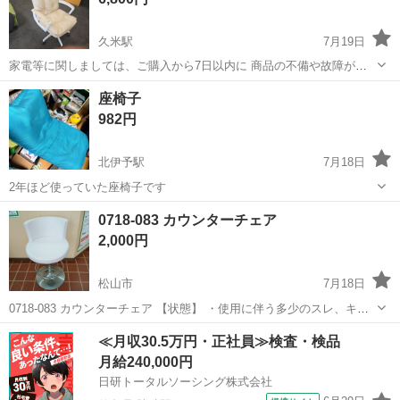
久米駅
7月19日
家電等に関しましては、ご購入から7日以内に 商品の不備や故障があ
った場合のみ 商品と発行した領収書を併せて店舗に お持ち込みいただ
愛媛
松山市
久米駅
椅子
座椅子
ければ、本体代金のご返金対応致します。 その際に発生した商品に関
982円
わる費用や 交通費等...
北伊予駅
7月18日
2年ほど使っていた座椅子です
愛媛
伊予郡
北伊予駅
椅子
0718-083 カウンターチェア
2,000円
松山市
7月18日
0718-083 カウンターチェア 【状態】 ・使用に伴う多少のスレ、キ
ズ、落としきれない汚れなどございます ・詳細は現地でご確認くださ
愛媛
松山市
椅子
カウンター
≪月収30.5万円・正社員≫検査・検品
い ・お値引きは出来かねますのでご了承願います ※中古品のため、状
月給240,000円
態に...
日研トータルソーシング株式会社