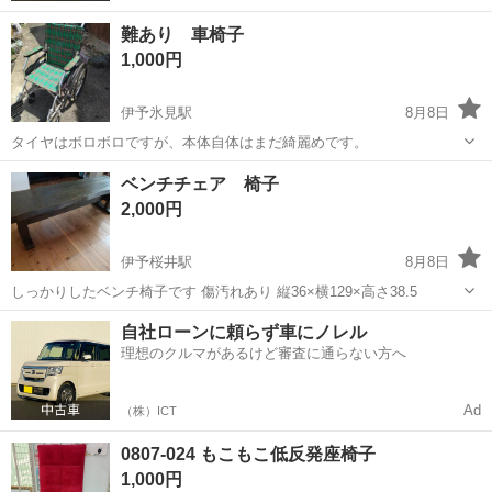
難あり 車椅子
1,000円
伊予氷見駅
8月8日
タイヤはボロボロですが、本体自体はまだ綺麗めです。
愛媛
西条市
伊予氷見駅
椅子
ベンチチェア 椅子
2,000円
伊予桜井駅
8月8日
しっかりしたベンチ椅子です 傷汚れあり 縦36×横129×高さ38.5
愛媛
今治市
伊予桜井駅
椅子
自社ローンに頼らず車にノレル
理想のクルマがあるけど審査に通らない方へ
Ad
（株）ICT
0807-024 もこもこ低反発座椅子
1,000円