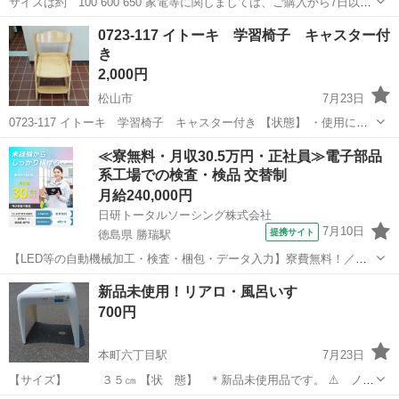
サイズは約 100 600 650 家電等に関しましては、ご購入から7日以内
に 商品の不備や故障があった場合のみ 商品と発行した領収書を併せて
愛媛
松山市
久米駅
椅子
商品
0723-117 イトーキ 学習椅子 キャスター付
店舗に お持ち込みいただければ、本体代金のご返金対応致します。 そ
き
の際に発...
2,000円
松山市
7月23日
0723-117 イトーキ 学習椅子 キャスター付き 【状態】 ・使用に伴
う多少のスレ、キズ、落としきれない汚れなどございます ・詳細は現
愛媛
松山市
椅子
イトーキ
≪寮無料・月収30.5万円・正社員≫電子部品
地でご確認ください ・お値引きは出来かねますのでご了承願います ※
系工場での検査・検品 交替制
中...
月給240,000円
日研トータルソーシング株式会社
7月10日
提携サイト
徳島県 勝瑞駅
【LED等の自動機械加工・検査・梱包・データ入力】寮費無料！／年
間休日は130日以上／未経験OK！ お仕事について スマートフォンやパ
徳島
鳴門市
勝瑞駅
その他
新品未使用！リアロ・風呂いす
ソコン、車などに使われるLED等の電子部品の製造とそれに付帯する
700円
作業になります。①部品を...
本町六丁目駅
7月23日
【サイズ】 ３５㎝ 【状 態】 ＊新品未使用品です。 ⚠️ ノー
クレーム・ノーリターンで お願い致します。