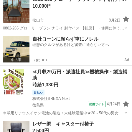
10,000円
こともできます。 ...
松山市
8月2日
0802-265 グローリープラン ナライ 肘付イス 【状態】 ・使用に伴う多
少のスレ、キズ、落としきれない汚れなどございます ・詳細は現地で
愛媛
松山市
椅子
自社ローンに頼らず車にノレル
ご確認ください ・お値引きは出来かねますのでご了承願います ※中...
理想のクルマがあるけど審査に通らない方へ
Ad
（株）ICT
≪月収29万円・派遣社員≫機械操作・製造補
助
時給1,330円
日払い
株式会社BREXA Next
4月24日
提携サイト
徳島県
車載用リチウムイオン電池の製造！未経験活躍中★20～50代の男女活
躍中！寮費無料★備品付き1R寮完備！自宅からマイカー通勤OK！無料
徳島
その他
レザー調 キャスター付椅子
駐車場完備◎正社員登用制度あり！《徳島県板野郡松茂町》 人気の工
2,500円
場のお仕事 ◇車載用リチウ...