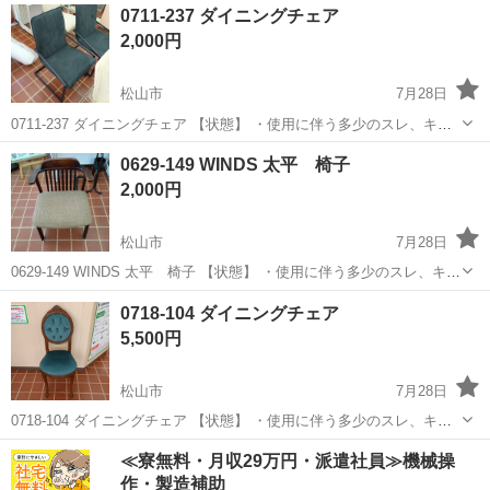
愛媛
松山市
椅子
現地
0711-237 ダイニングチェア
い ・お値引きは出来かねますのでご了承願います ※中古品のため、状
2,000円
態に...
松山市
7月28日
0711-237 ダイニングチェア 【状態】 ・使用に伴う多少のスレ、キ
ズ、落としきれない汚れなどございます ・詳細は現地でご確認くださ
愛媛
松山市
椅子
現地
0629-149 WINDS 太平 椅子
い ・お値引きは出来かねますのでご了承願います ※中古品のため、状
2,000円
態に...
松山市
7月28日
0629-149 WINDS 太平 椅子 【状態】 ・使用に伴う多少のスレ、キ
ズ、落としきれない汚れなどございます ・詳細は現地でご確認くださ
愛媛
松山市
椅子
WINDS
0718-104 ダイニングチェア
い ・お値引きは出来かねますのでご了承願います ※中古品のため、...
5,500円
松山市
7月28日
0718-104 ダイニングチェア 【状態】 ・使用に伴う多少のスレ、キ
ズ、落としきれない汚れなどございます ・詳細は現地でご確認くださ
愛媛
松山市
椅子
現地
≪寮無料・月収29万円・派遣社員≫機械操
い ・お値引きは出来かねますのでご了承願います ※中古品のため、状
作・製造補助
態に...