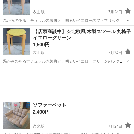
衣山駅
7月24日
温かみのあるナチュラル木製脚と、明るいイエローのファブリック座
面が印象的な丸スツール（丸椅子）です。 北欧テイストやナチュラル
愛媛
松山市
衣山駅
椅子
木製
【店頭商談中】☆北欧風 木製スツール 丸椅子
テイストのお部屋によく馴染むデザインです。 【商品の機能・おすす
イエローグリーン
めポイント】 ・クッショ...
1,500円
衣山駅
7月24日
温かみのあるナチュラル木製脚と、明るいイエローグリーンのファブ
リック座面が印象的な丸スツール（丸椅子）です。 北欧テイストやナ
愛媛
松山市
衣山駅
椅子
グリーン
チュラルテイストのお部屋によく馴染むデザインです。 【商品の機
能・おすすめポイント】 ・...
ソファーベット
2,400円
久米駅
7月24日