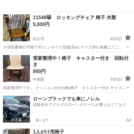
11548😸 ロッキングチェア 椅子 木製
5,000円
松山市
8月6日
※領収書発行可能です(インボイス登録済み) サイズ(約) 画像にてご確
認お願いします。 揺れ具合問題なさそうです。 汚れやキズなど使用感
愛媛
松山市
椅子
実家整理中！椅子 キャスター付き 回転付
ございます。 状態など、現物を見てご判断ください。 購入希望の方
き
は、初回のメッセージ...
800円
中萩駅
8月5日
実家整理中です。 クッション付き回転椅子 キャスター付き サイズを
写真をご確認ください。 猫の爪あとあり
愛媛
新居浜市
中萩駅
椅子
ローンブラックでも車にノレル
信販会社でクルマのローンやリースが通らなくてもクル
マをご利用いただけるサービスがあります！
Ad
（株）ICT
1人がけ用椅子