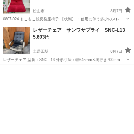
松山市
8月7日
0807-024 もこもこ低反発座椅子 【状態】 ・使用に伴う多少のスレ、
キズ、落としきれない汚れなどございます ・詳細は現地でご確認くだ
愛媛
松山市
椅子
現地
レザーチェア サンワサプライ SNC-L13
さい ・お値引きは出来かねますのでご了承願います ※中古品のた
5,693円
め、...
土居田駅
8月7日
レザーチェア 型番：SNC-L13 外形寸法：幅645mm✕奥行き700mm✕
高さ1065〜1155mm （座面高さ475〜565mm） 構造部材：座部・背も
愛媛
松山市
土居田駅
椅子
レザー
たれ部/合板、ウレタンフォーム 肘あて部/ポリプロピ...