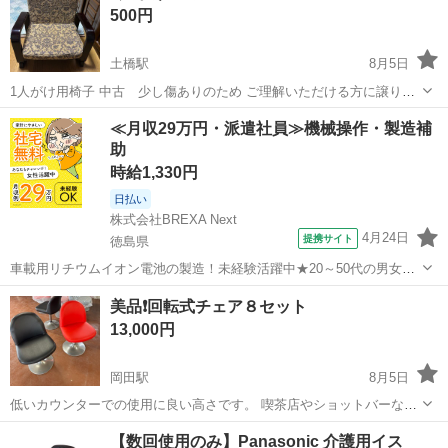
500円
土橋駅
8月5日
1人がけ用椅子 中古 少し傷ありのため ご理解いただける方に譲りま
す、
愛媛
松山市
土橋駅
椅子
≪月収29万円・派遣社員≫機械操作・製造補
助
時給1,330円
日払い
株式会社BREXA Next
4月24日
提携サイト
徳島県
車載用リチウムイオン電池の製造！未経験活躍中★20～50代の男女活
躍中！寮費無料★備品付き1R寮完備！自宅からマイカー通勤OK！無料
徳島
その他
美品❗️回転式チェア８セット
駐車場完備◎正社員登用制度あり！《徳島県板野郡松茂町》 人気の工
13,000円
場のお仕事 ◇車載用リチウ...
岡田駅
8月5日
低いカウンターでの使用に良い高さです。 喫茶店やショットバーなど
飲食店にいかがでしょうか？ 1脚2500円の８セット売り ※引き取りに
愛媛
伊予郡
岡田駅
椅子
飲食店
【数回使用のみ】Panasonic 介護用イス
来られる方よろしくお願いします。 【愛媛県古物商許可 第