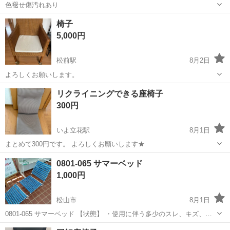
色褪せ傷汚れあり
愛媛
西条市
伊予西条駅
椅子
椅子
5,000円
松前駅
8月2日
よろしくお願いします。
愛媛
伊予郡
松前駅
椅子
よろしくお願いします
リクライニングできる座椅子
300円
いよ立花駅
8月1日
まとめて300円です。 よろしくお願いします★
愛媛
松山市
いよ立花駅
椅子
0801-065 サマーベッド
1,000円
松山市
8月1日
0801-065 サマーベッド 【状態】 ・使用に伴う多少のスレ、キズ、落
としきれない汚れなどございます ・詳細は現地でご確認ください ・お
愛媛
松山市
椅子
現地