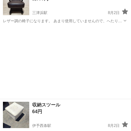
三津浜駅
8月2日
レザー調の椅子になります。 あまり使用していませんので、へたりと
かはないですが 多少のアームレストに少し傷が有ります。 座面や背も
愛媛
松山市
三津浜駅
椅子
たれにひび割れなどは無く、綺麗な状態です。 高さ 約80cm 幅 約
55cm 奥行き 約6...
収納スツール
64円
伊予西条駅
8月2日