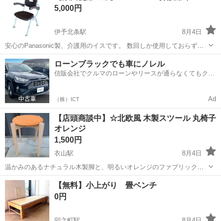
5,000円
8211※※※※※※※※】
伊予北条駅
8月4日
安心のPanasonic製、介護用のイスです。 数回しか使用しておらず、
超美品です。 居間でもお風呂場でも使用可能です◎ 写真のように肘置
愛媛
松山市
伊予北条駅
椅子
イス
ローンブラックでも車にノレル
きは上げることができ、脚の高さも調節可能です！ 折りたたみもで
信販会社でクルマのローンやリースが通らなくてもクル
き、使わない時は収...
マをご利用いただけるサービスがあります！
Ad
（株）ICT
【店頭商談中】☆北欧風 木製スツール 丸椅子
オレンジ
1,500円
衣山駅
8月4日
温かみのあるナチュラル木製脚と、明るいオレンジのファブリック座
面が印象的な丸スツール（丸椅子）です。 北欧テイストやナチュラル
愛媛
松山市
衣山駅
椅子
オレンジ
【無料】小上がり 畳ベンチ
テイストのお部屋によく馴染むデザインです。 【商品の機能・おすす
0円
めポイント】 ・クッショ...
卯之町駅
8月4日