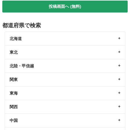
投稿画面へ (無料)
都道府県で検索
北海道
東北
北陸・甲信越
関東
東海
関西
中国