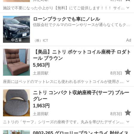
施設で不要になった小上がり【無料】にてご提供します！！！ サイズ
幅:194 高さ:41.5 奥行き:86
愛媛
西予市
卯之町駅
椅子
ローンブラックでも車にノレル
信販会社でクルマのローンやリースが通らなくてもクル
マをご利用いただけるサービスがあります！
Ad
（株）ICT
​【美品】ニトリ ポケットコイル座椅子 ロダト
ール ブラウン
5,963円
土居田駅
8月3日
座面にはベッドのマットレスにも使われるポケットコイルが使用され
ており、へたりにくく、しっかりとした座り心地が特徴です。 【商品
愛媛
松山市
土居田駅
椅子
ニトリ コンパクト収納座椅子(サーフ) ブルー
の主な機能・特徴】 ・細やかなリクライニング機能： 背部が5段階、
グレー
頭部（ヘッドレスト）が...
1,963円
土居田駅
8月3日
ニトリの「サーフ」シリーズの座椅子です。丸みを帯びたデザインが
お部屋に馴染みます。 【商品特長・機能】 ​14段階リクライニング：
愛媛
松山市
土居田駅
椅子
サーフ
0802-265 グローリープラン ナライ 肘付イス
背もたれをお好みの角度に細かく調整可能です。フラットにして倒す