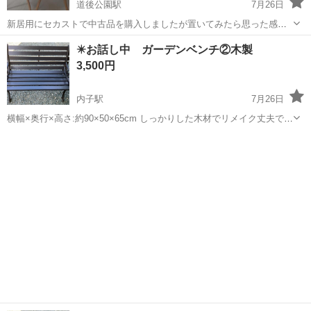
道後公園駅
7月26日
新居用にセカストで中古品を購入しましたが置いてみたら思った感じ
じゃなかったので出品します。 カラーは黄緑です。 写真で見るよりも
愛媛
松山市
道後公園駅
椅子
グリーン
✴️お話し中 ガーデンベンチ②木製
う少し鮮やかな色です。 写真3枚目〜5枚目のように多少の汚れありま
3,500円
す。
内子駅
7月26日
横幅×奥行×高さ:約90×50×65cm しっかりした木材でリメイク丈夫です
取りに来て頂ける方でお願いします
愛媛
喜多郡
内子駅
椅子
ガーデン