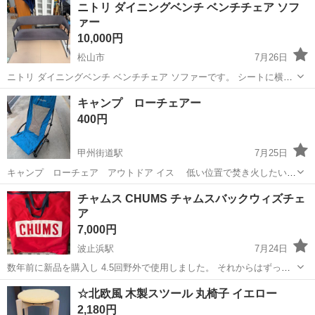
ニトリ ダイニングベンチ ベンチチェア ソフ
駐車場完備◎正社員登用制度あり！《徳島県板野郡松茂町》 人気の工
ァー
場のお仕事 ◇車載用リチウ...
10,000円
松山市
7月26日
ニトリ ダイニングベンチ ベンチチェア ソファーです。 シートに横線
が入ってます。画像4枚目 後は目立った汚れもなく傷もありません。
愛媛
松山市
椅子
キャンプ ローチェアー
綺麗だと思います。 大きさ 横幅約127cm 高さ約38...
400円
甲州街道駅
7月25日
キャンプ ローチェア アウトドア イス 低い位置で焚き火したい人
テーブルで低いイスがほいしひと 格安です Amazonで3000円くらいし
愛媛
新居浜市
甲州街道駅
椅子
チャムス CHUMS チャムスバックウィズチェ
てました
ア
7,000円
波止浜駅
7月24日
数年前に新品を購入し 4.5回野外で使用しました。 それからはずっと
保管していました。 目立った汚れ等はありませんが スレや小傷、薄ら
愛媛
今治市
波止浜駅
椅子
CHUMS
☆北欧風 木製スツール 丸椅子 イエロー
汚れはあります。 約H 73 x W 58 x D 40 cm 〈収納時〉H 70 x ...
2,180円