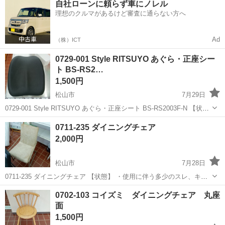
自社ローンに頼らず車にノレル
駐車場完備◎正社員登用制度あり！《徳島県板野郡松茂町》 人気の工
理想のクルマがあるけど審査に通らない方へ
場のお仕事 ◇車載用リチウ...
Ad
（株）ICT
0729-001 Style RITSUYO あぐら・正座シー
ト BS-RS2…
1,500円
松山市
7月29日
0729-001 Style RITSUYO あぐら・正座シート BS-RS2003F-N 【状
態】 ・使用に伴う多少のスレ、キズ、落としきれない汚れなどござい
愛媛
松山市
椅子
RS2
0711-235 ダイニングチェア
ます ・詳細は現地でご確認ください ・お値引きは...
2,000円
松山市
7月28日
0711-235 ダイニングチェア 【状態】 ・使用に伴う多少のスレ、キ
ズ、落としきれない汚れなどございます ・詳細は現地でご確認くださ
愛媛
松山市
椅子
現地
0702-103 コイズミ ダイニングチェア 丸座
い ・お値引きは出来かねますのでご了承願います ※中古品のため、状
面
態に...
1,500円