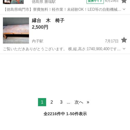
6月29日
提携サイト
徳島県 勝瑞駅
【徳島県鳴門市】寮費無料！軽作業！未経験OK！LED等の自動機械加
工・検査・梱包・データ入力《お仕事No.NS0560》 お仕事について ス
徳島
鳴門市
勝瑞駅
その他
縁台 木 椅子
マートフォンやパソコン、車などに使われるLED等の電子部品の製造
2,500円
とそれに付帯する作...
内子駅
7月17日
ご覧いただきありがとうございます。 横,縦,高さ:1740,900,400です。
よろしくお願いします。
愛媛
喜多郡
内子駅
椅子
1
2
3
...
次へ
全2216件中 1-50件表示