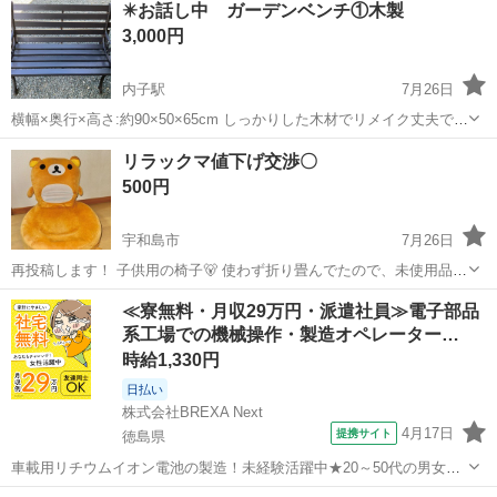
✴️お話し中 ガーデンベンチ①木製
3,000円
内子駅
7月26日
横幅×奥行×高さ:約90×50×65cm しっかりした木材でリメイク丈夫です
取りに来て頂ける方でお願いします
愛媛
喜多郡
内子駅
椅子
リラックマ値下げ交渉〇
500円
宇和島市
7月26日
再投稿します！ 子供用の椅子🐻 使わず折り畳んでたので、未使用品で
す。 めちゃくちゃ可愛いです。 取りに来て頂ける方、いかがですか？
愛媛
宇和島市
椅子
リラックマ
≪寮無料・月収29万円・派遣社員≫電子部品
系工場での機械操作・製造オペレーター…
時給1,330円
日払い
株式会社BREXA Next
4月17日
提携サイト
徳島県
車載用リチウムイオン電池の製造！未経験活躍中★20～50代の男女活
躍中！寮費無料★備品付き1R寮完備！自宅からマイカー通勤OK！無料
徳島
その他