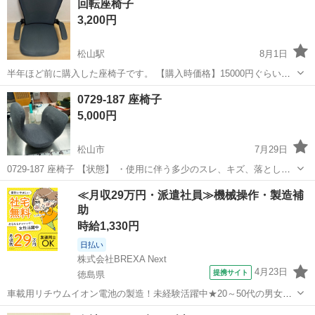
回転座椅子
値引きは出来かねますのでご了承願います ※中古品のため、状態につ
3,200円
い...
松山駅
8月1日
半年ほど前に購入した座椅子です。 【購入時価格】15000円ぐらい
【サイズ】縦：70cm、横：60cm、奥行き：55cm （大体です） とく
愛媛
松山市
松山駅
椅子
0729-187 座椅子
に目立った傷はありません。 状態はいいのでまだまだ使えます！ 上記
5,000円
の条件に合わ...
松山市
7月29日
0729-187 座椅子 【状態】 ・使用に伴う多少のスレ、キズ、落としき
れない汚れなどございます ・詳細は現地でご確認ください ・お値引き
愛媛
松山市
椅子
現地
≪月収29万円・派遣社員≫機械操作・製造補
は出来かねますのでご了承願います ※中古品のため、状態については
助
ご...
時給1,330円
日払い
株式会社BREXA Next
4月23日
提携サイト
徳島県
車載用リチウムイオン電池の製造！未経験活躍中★20～50代の男女活
躍中！寮費無料★備品付き1R寮完備！自宅からマイカー通勤OK！無料
徳島
その他