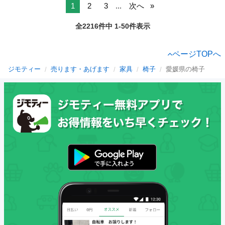
1
2
3
...
次へ
全2216件中 1-50件表示
ページTOPへ
ジモティー
売ります・あげます
家具
椅子
愛媛県の椅子