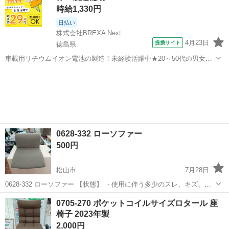
時給1,330円
日払い
株式会社BREXA Next
4月23日
提携サイト
徳島県
車載用リチウムイオン電池の製造！未経験活躍中★20～50代の男女活
躍中！寮費無料★備品付き1R寮完備！自宅からマイカー通勤OK！無料
徳島
その他
駐車場完備◎正社員登用制度あり！《徳島県板野郡松茂町》 人気の工
場のお仕事 ◇車載用リチウ...
0628-332 ローソファー
500円
松山市
7月28日
0628-332 ローソファー 【状態】 ・使用に伴う多少のスレ、キズ、落
としきれない汚れなどございます ・詳細は現地でご確認ください ・お
愛媛
松山市
椅子
現地
0705-270 ポケットコイルサイズロタール 座
値引きは出来かねますのでご了承願います ※中古品のため、状態につ
椅子 2023年製
い...
2,000円