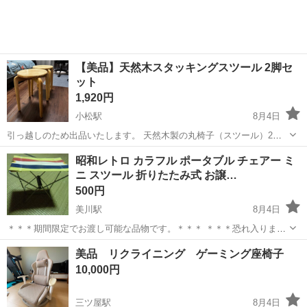
【美品】天然木スタッキングスツール 2脚セ
ット
1,920円
小松駅
8月4日
引っ越しのため出品いたします。 天然木製の丸椅子（スツール）2脚
セットです。 【商品情報】 * 数量：2脚 * カラー：ナチュラル * 購入
石川
小松市
小松駅
椅子
昭和レトロ カラフル ポータブル チェアー ミ
時期：2026年2月 * 購入価格：5,960円（2脚） * 重ねて収納可能（...
ニ スツール 折りたたみ式 お譲…
500円
美川駅
8月4日
＊＊＊期間限定でお渡し可能な品物です。＊＊＊ ＊＊＊恐れ入ります
が、私のプロフィールもあわせてお読みいただけると助かります。＊
石川
白山市
美川駅
椅子
ありません
美品 リクライニング ゲーミング座椅子
＊＊ カラフル ポータブル チェアー ミニ スツール 折りたたみ式 １点
10,000円
を...
三ツ屋駅
8月4日