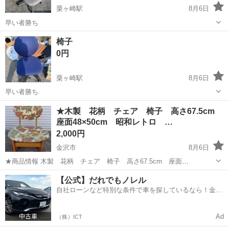
粟ヶ崎駅
8月6日
早い者勝ち
石川
河北郡
粟ヶ崎駅
椅子
椅子
0円
粟ヶ崎駅
8月6日
早い者勝ち
石川
河北郡
粟ヶ崎駅
椅子
★木製 花柄 チェア 椅子 高さ67.5cm
座面48×50cm 昭和レトロ …
2,000円
金沢市
8月6日
★商品情報 木製 花柄 チェア 椅子 高さ67.5cm 座面
48×50cm 昭和レトロ アンティーク 家具 インテリア② ★状態
石川
金沢市
椅子
花柄
【公式】だれでもノレル
擦れや傷、薄汚れがあります。 生地の色褪せが若干見られる部分があ
自社ローンなど特別な条件で車を探しているなら！金利
ります。 保管品...
0%で車をご提供、ノレル独自与信システム。
Ad
（株）ICT