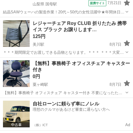
7月21日
提携サイト
山梨県 国母駅
結晶SAWウェーハの製造作業！20代～50代の女性活躍中★年間休日
120日＆土日祝休み！クリーンルーム内でのお仕事！日払い制度利用可
山梨
国母駅
その他
レジャーチェア Roy CLUB 折りたたみ 携帯
◎正社員登用制度あり！マイカー通勤可！《山梨県中巨摩郡昭和町》
イス ブラック お譲りします…
人気の工場のお仕事 ◇結晶...
125円
美川駅
8月7日
＊＊＊期間限定でお渡しできる品物となります。＊＊＊ ＊＊＊大変恐
れ入りますが、当方のプロフィールも併せて御覧になり、お問い合わ
石川
白山市
美川駅
椅子
CLUB
【無料】事務椅子 オフィスチェア キャスター
せをお願いいたします。＊＊＊ レジャーチェア Roy CLUB 折りたた
付き
み...
0円
粟ヶ崎駅
8月7日
【無料】事務椅子 オフィスチェア キャスター付き 不要になったた
め、0円でお譲りします。 * キャスター付き * 昇降動作確認済み * 通常
石川
河北郡
粟ヶ崎駅
椅子
自社ローンに頼らず車にノレル
使用に伴う小傷はありますが、まだお使いいただけます。 * 写真の現
理想のクルマがあるけど審査に通らない方へ
状渡しです。 ...
Ad
（株）ICT