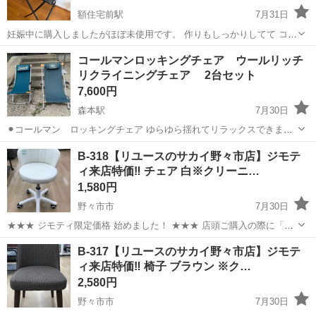
額住宅前駅
7月31日
妊娠中に購入しましたがほぼ未使用です。 作りもしっかりしてて コン
パクトになるので片付けもできて邪魔になりません。 立てかけて置い
石川
野々市市
額住宅前駅
椅子
コールマンロッキングチェア ウールリッチ
てたんですが 倒れてしまって少し傷ありです。 ご理解のある方でお願
リクライニングチェア 2台セット
いします
7,600円
森本駅
7月30日
⚫︎コールマン ロッキングチェア ゆらゆら揺れてリラックスできます
肘掛けのところに、切れ目、ヘコミあります ⚫︎ウールリッチ リクラ
石川
金沢市
森本駅
椅子
コールマン
B-318【リユースのサカイ野々市店】ジモテ
イニングチェア 3段階にリクライニングの高さ調整出来ます どちらも
ィ来店特価‼ チェア 白※クリーニ…
目立った汚れ等はあり...
1,580円
野々市市
7月30日
★★★ ジモティ限定価格 始めました！ ★★★ 店頭ご購入の際に「ジ
モティを見た」と言っていただくと、ジモティ限定価格(表示価格より
石川
野々市市
椅子
サカイ
B-317【リユースのサカイ野々市店】ジモテ
7%OFF)でのご購入が可能です。 是非、店頭にてスタッフまでお伝え
ィ来店特価‼ 椅子 ブラウン ※ク…
くださいませ。 ...
2,580円
野々市市
7月30日