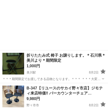
っかりしています。
折りたたみ式 椅子 お譲りします。＊石川県＊
美川より＊期間限定
1,000円
美川駅
8月2日
＊＊＊期間限定でお渡しできる品物となります。＊＊＊ ＊＊＊大変恐
れ入りますが、当方のプロフィール（自己紹介）もお読みいただける
石川
白山市
美川駅
椅子
譲り
B-347【リユースのサカイ野々市店】ジモテ
と助かります。＊＊＊ 折りたたみ式 イス １点を提示価格1,000円にて
ィ来店特価‼ バーカウンターチェア…
お...
9,980円
野々市市
8月2日