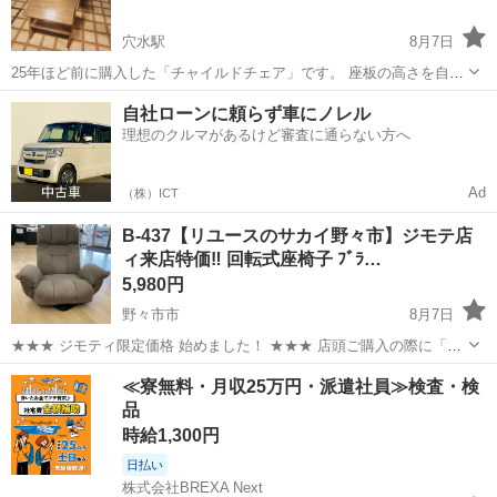
穴水駅
8月7日
25年ほど前に購入した「チャイルドチェア」です。 座板の高さを自由
に変えて、幼児から大人まで利用できる組立式の椅子です。 組み立て
石川
鳳珠郡
穴水駅
椅子
自社ローンに頼らず車にノレル
た状態でのお引き渡しとなります。 (L字レンチ付き) 【購入時価格】
理想のクルマがあるけど審査に通らない方へ
12000円ぐらい 【サ...
Ad
（株）ICT
B-437【リユースのサカイ野々市】ジモテ店
ィ来店特価‼ 回転式座椅子 ﾌﾞﾗ…
5,980円
野々市市
8月7日
★★★ ジモティ限定価格 始めました！ ★★★ 店頭ご購入の際に「ジ
モティを見た」と言っていただくと、ジモティ限定価格(表示価格より
石川
野々市市
椅子
サカイ
≪寮無料・月収25万円・派遣社員≫検査・検
7%OFF)でのご購入が可能です。 是非、店頭にてスタッフまでお伝え
品
くださいませ...
時給1,300円
日払い
株式会社BREXA Next