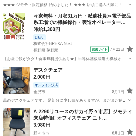
★★★ ジモティ限定価格 始めました！ ★★★ 店頭ご購入の際に「ジ
モティを見た」と言っていただくと、ジモティ限定価格(表示価格より
石川
野々市市
椅子
サカイ
≪寮無料・月収31万円・派遣社員≫電子部品
7%OFF)でのご購入が可能です。 是非、店頭にてスタッフまでお伝え
系工場での機械操作・製造オペレーター…
くださいませ。 ...
時給1,300円
日払い
株式会社BREXA Next
7月21日
提携サイト
長野県 茅野駅
【お昼ご飯がタダ！食事無料提供あり★】半導体基板製造の機械オペ
レーターや検査作業！未経験活躍中★カップル＆友達同士の応募OK！
長野
茅野市
茅野駅
その他
デスクチェア
赴任旅費会社負担★嬉しい無料送迎◎正社員登用制度あり！マイカー
2,000円
通勤OK！無料駐車場完備！《長野県茅...
オンライン決済
金沢市
8月1日
黒のデスクチェアです。 足部分に少し錆がありますが、まだまだ使っ
ていただけると思います。
石川
金沢市
椅子
A-2290リユースのサカイ野々市店】ジモティ
来店特価‼ オフィスチェア ニト…
3,980円
野々市市
8月1日