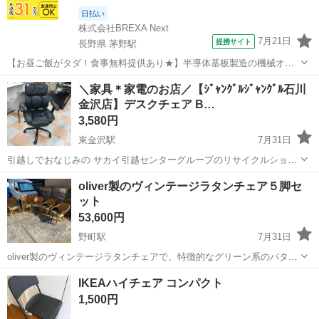
日払い
株式会社BREXA Next
7月21日
提携サイト
長野県 茅野駅
【お昼ご飯がタダ！食事無料提供あり★】半導体基板製造の機械オペ
レーターや検査作業！未経験活躍中★カップル＆友達同士の応募OK！
長野
茅野市
茅野駅
その他
＼家具＊家電のお店／【ｼﾞｬﾝｸﾞﾙｼﾞｬﾝｸﾞﾙ石川
赴任旅費会社負担★嬉しい無料送迎◎正社員登用制度あり！マイカー
金沢店】デスクチェア B…
通勤OK！無料駐車場完備！《長野県茅...
3,580円
東金沢駅
7月31日
引越しでおなじみの サカイ引越センターグループのリサイクルショッ
プ ジャングルジャングル石川金沢店です(*^^*) 店頭ご購入の際に「ジ
石川
金沢市
東金沢駅
椅子
ジャングル
oliver製のヴィンテージラタンチェア５脚セ
モティを見た」と言っていただくと、ジモティ限定価格(表示価格より
ット
7%O...
53,600円
野町駅
7月31日
oliver製のヴィンテージラタンチェアで、特徴的なグリーン系のパター
ン柄クッションが付いています。 こちらは愛知県の老舗家具メーカー
石川
金沢市
野町駅
椅子
IKEAハイチェア コンパクト
株式会社オリバー（oliver）が手がけた、昭和レトロ・ヴィンテージな
1,500円
ラタン（籐）アーム...