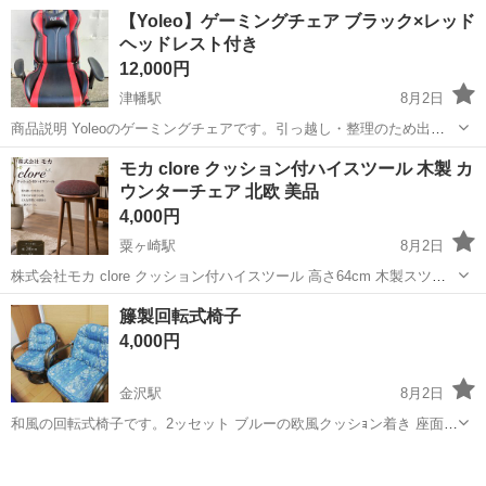
きたイベント機材や備品を会場内に運び入れたり(搬入)、 終了後にト
アルバイト・パート
【Yoleo】ゲーミングチェア ブラック×レッド
ラックへ積み込んだり(搬出)するお仕事です。 <働きやすいポイント>
ヘッドレスト付き
・接客なし&裏方作業!モクモ...
12,000円
津幡駅
8月2日
商品説明 Yoleoのゲーミングチェアです。引っ越し・整理のため出品
します。 ・ヘッドレスト付き ・キャスター付き ・昇降・リクライニ
石川
金沢市
津幡駅
椅子
モカ clore クッション付ハイスツール 木製 カ
ング機能あり（現状問題なく使用していました）使用に伴う多少の傷
ウンターチェア 北欧 美品
や汚れがありますが、使用に...
4,000円
粟ヶ崎駅
8月2日
株式会社モカ clore クッション付ハイスツール 高さ64cm 木製スツー
ル 株式会社モカ「clore」シリーズのクッション付きハイスツールで
石川
河北郡
粟ヶ崎駅
椅子
籐製回転式椅子
す。 落ち着いた木目とワインレッドのクッションがおしゃれなデザイ
4,000円
ンで、カウン...
金沢駅
8月2日
和風の回転式椅子です。2ッセット ブルーの欧風クッシｮン着き 座面が
低く 正座のしにくい方や子供用にむく椅子になります。 かなり前に
石川
金沢市
金沢駅
椅子
買ったのですが全く使用の機会がなかったので 汚れなく 綺麗でし