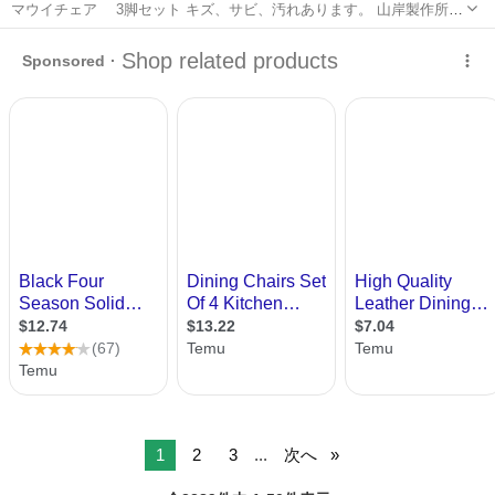
マウイチェア 3脚セット キズ、サビ、汚れあります。 山岸製作所で
買いました。 脚の保護が劣化してキャップに交換してあります。 海環
石川
金沢市
野々市駅
椅子
みどり団地口ファミマで受け渡しお願いします。
1
2
3
...
次へ