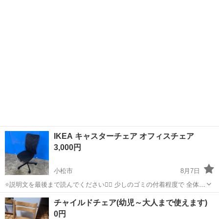
大きさは約55×55です。 ご理解頂ける方でお願いします
IKEA キャスターチェア オフィスチェア
3,000円
小松市
8月7日
⭐️説明文を最後まで読んでください🙇‍♀️ 少しのゴミの付着程度で 全体的
に綺麗です 座るとキャスターが動くタイプです メーカー：IKEA サイ
石川
小松市
椅子
チャイルドチェア(幼児～大人まで使えます)
ズは画像参照 ☑︎受け渡しについて🌼 基本的に小松市若杉町にあります
0円
保管...