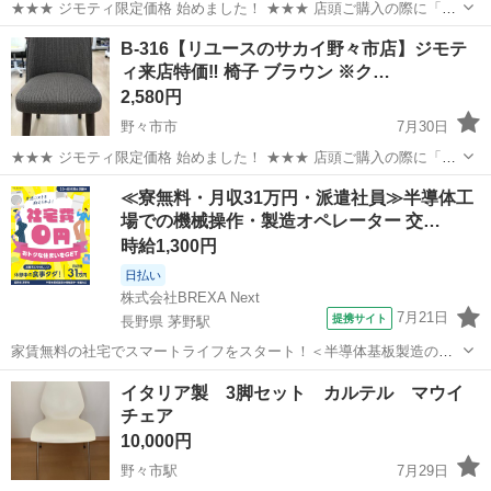
★★★ ジモティ限定価格 始めました！ ★★★ 店頭ご購入の際に「ジ
モティを見た」と言っていただくと、ジモティ限定価格(表示価格より
石川
野々市市
椅子
サカイ
B-316【リユースのサカイ野々市店】ジモテ
7%OFF)でのご購入が可能です。 是非、店頭にてスタッフまでお伝え
ィ来店特価‼ 椅子 ブラウン ※ク…
くださいませ。 ...
2,580円
野々市市
7月30日
★★★ ジモティ限定価格 始めました！ ★★★ 店頭ご購入の際に「ジ
モティを見た」と言っていただくと、ジモティ限定価格(表示価格より
石川
野々市市
椅子
サカイ
≪寮無料・月収31万円・派遣社員≫半導体工
7%OFF)でのご購入が可能です。 是非、店頭にてスタッフまでお伝え
場での機械操作・製造オペレーター 交…
くださいませ。 ...
時給1,300円
日払い
株式会社BREXA Next
7月21日
提携サイト
長野県 茅野駅
家賃無料の社宅でスマートライフをスタート！＜半導体基板製造の機
械操作・検査＞ランチ代もかからないオトクな職場◎／稼ぎもしっか
長野
茅野市
茅野駅
その他
イタリア製 3脚セット カルテル マウイ
り！月収例31万円／長野県茅野市 半導体基板の製造・検査 クリーンル
チェア
ーム内で、半導体基板の製造や検...
10,000円
野々市駅
7月29日