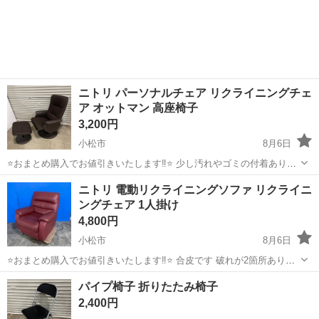
ニトリ パーソナルチェア リクライニングチェ
ア オットマン 高座椅子
3,200円
小松市
8月6日
⭐️おまとめ購入でお値引きいたします‼︎⭐️ 少し汚れやゴミの付着ありま
すが 問題なく使えます サイズは画像を参照してください メーカー：
石川
小松市
椅子
ニトリ 電動リクライニングソファ リクライニ
ニトリ ☑︎受け渡しについて🚚 基本的に小松市若杉町にあります 保管
ングチェア 1人掛け
倉庫での受け...
4,800円
小松市
8月6日
⭐️おまとめ購入でお値引きいたします‼︎⭐️ 合皮です 破れが2箇所ありま
すが 問題なく使えます メーカー：ニトリ サイズ：幅92cm奥行き
石川
小松市
椅子
パイプ椅子 折りたたみ椅子
90cm高さ95cm 座面高さ45cm ☑︎受け渡しについて🚚 基本的に小松
2,400円
市...