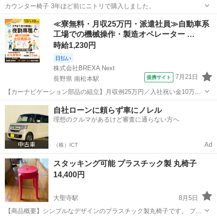
カウンター椅子 3年ほど前にニトリで購入しました。
石川
金沢市
野町駅
椅子
カウンター
≪寮無料・月収25万円・派遣社員≫自動車系
工場での機械操作・製造オペレーター …
時給1,230円
日払い
株式会社BREXA Next
7月21日
提携サイト
長野県 南松本駅
【カーナビゲーション部品の組立】月収例25万円／入社祝い金10万
円！／うれしい土日祝休み★年間休日125日／稼げる夜勤専属！日払い
長野
松本市
南松本駅
その他
自社ローンに頼らず車にノレル
OK！ 人気の工場のお仕事 ◇カーナビゲーション部品の組立◇ ■ 業務
理想のクルマがあるけど審査に通らない方へ
内容 車載用カーナビゲ...
Ad
（株）ICT
スタッキング可能 プラスチック製 丸椅子
14,400円
大聖寺駅
8月5日
【商品概要】シンプルなデザインのプラスチック製丸椅子です。 プラ