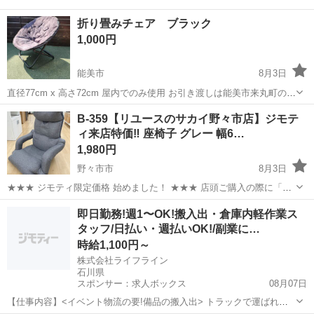
折り畳みチェア ブラック
1,000円
能美市
8月3日
直径77cm x 高さ72cm 屋内でのみ使用 お引き渡しは能美市来丸町の能
美市役所駐車場になります。 タイミング合えば平日の日中のお引き渡
石川
能美市
椅子
B-359【リユースのサカイ野々市店】ジモテ
し可能です。
ィ来店特価‼ 座椅子 グレー 幅6…
1,980円
野々市市
8月3日
★★★ ジモティ限定価格 始めました！ ★★★ 店頭ご購入の際に「ジ
モティを見た」と言っていただくと、ジモティ限定価格(表示価格より
石川
野々市市
椅子
サカイ
即日勤務!週1〜OK!搬入出・倉庫内軽作業ス
7%OFF)でのご購入が可能です。 是非、店頭にてスタッフまでお伝え
タッフ/日払い・週払いOK!/副業に…
くださいませ。 ...
時給1,100円～
株式会社ライフライン
石川県
スポンサー：求人ボックス
08月07日
【仕事内容】<イベント物流の要!備品の搬入出> トラックで運ばれて