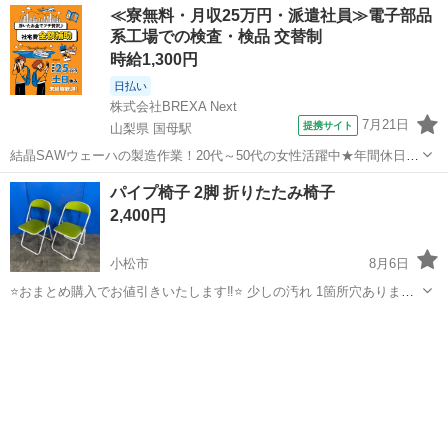
≪寮無料・月収25万円・派遣社員≫電子部品
系工場での検査・検品 交替制
時給1,300円
日払い
株式会社BREXA Next
7月21日
提携サイト
山梨県 国母駅
結晶SAWウェーハの製造作業！20代～50代の女性活躍中★年間休日
120日＆土日祝休み！クリーンルーム内でのお仕事！日払い制度利用可
山梨
国母駅
その他
パイプ椅子 2脚 折りたたみ椅子
◎正社員登用制度あり！マイカー通勤可！《山梨県中巨摩郡昭和町》
2,400円
人気の工場のお仕事 ◇結晶...
小松市
8月6日
⭐️おまとめ購入でお値引きいたします‼︎⭐️ 少しの汚れ 1箇所穴あります
が 全体的にきれいです メーカー：藤沢工業株式会社 サイズ：幅
石川
小松市
椅子
パイプ椅子
435mm奥行き459mm高さ741mm 座面高さ424mm ☑︎受け渡しについ
て...