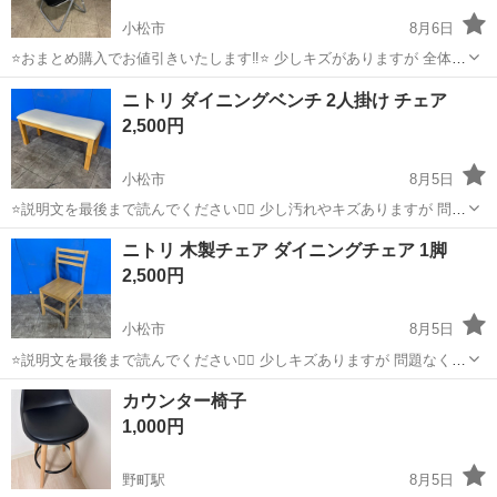
小松市
8月6日
⭐️おまとめ購入でお値引きいたします‼︎⭐️ 少しキズがありますが 全体的
に綺麗です サイズ：幅440mm奥行き490mm高さ810mm ☑︎受け渡しに
石川
小松市
椅子
ニトリ ダイニングベンチ 2人掛け チェア
ついて🚚 基本的に小松市若杉町にあります 保管倉庫での受け渡しに
2,500円
な...
小松市
8月5日
⭐️説明文を最後まで読んでください🙇‍♀️ 少し汚れやキズありますが 問題
なく使えます メーカー：ニトリ サイズ：幅95cm奥行き36cm高さ
石川
小松市
椅子
ニトリ
ニトリ 木製チェア ダイニングチェア 1脚
42cm ☑︎受け渡しについて🌼 基本的に小松市若杉町にあります 保管倉
2,500円
庫で...
小松市
8月5日
⭐️説明文を最後まで読んでください🙇‍♀️ 少しキズありますが 問題なく使
えます 一脚のみです メーカー：ニトリ サイズ：幅40cm奥行き45.5cm
石川
小松市
椅子
ニトリ
カウンター椅子
高さ82.5cm 座面高さ44cm ☑︎受け渡しについて🌼 基本的に...
1,000円
野町駅
8月5日