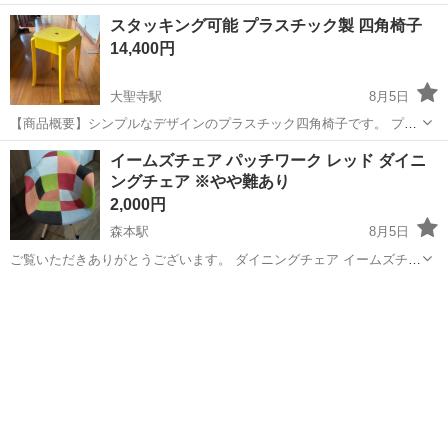
スチック製のため非常に軽く、汚れても水拭きで簡単に手入れができ
石川
加賀市
大聖寺駅
椅子
スタッキング可能 プラスチック製 四角椅子
るため、室内だけでなくベランダやアウトドア、BBQ、お子様用の椅
14,400円
子としても便利です。 素材：プ...
大聖寺駅
8月5日
【商品概要】シンプルなデザインのプラスチック四角椅子です。 プラ
スチック製のため非常に軽く、汚れても水拭きで簡単に手入れができ
石川
加賀市
大聖寺駅
椅子
プラスチック
イームズチェア パッチワーク レッド ダイニ
るため、室内だけでなくベランダやアウトドア、BBQ、お子様用の椅
ングチェア ※やや難あり
子としても便利です。 素材：プ...
2,000円
森本駅
8月5日
ご覧いただきありがとうございます。 ダイニングチェア イームズチェ
アの出品です。 日常使用してましたので、使用感あります。 座り心地
石川
金沢市
森本駅
椅子
イームズチェア
に影響はありませんが、先端が折れてます。 このカラー、イームズチ
ェア パッチワーク レッド...