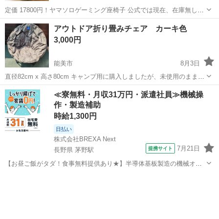
定価 17800円！ヤマソロゲーミング座椅子 公式では現在、在庫無し！
1年前に購入、クッションを敷いて使っていたので、 座面のへたり無
石川
金沢市
三ツ屋駅
椅子
アウトドア折り畳みチェア カーキ色
し！ 360度回転 リクライニング機能付きで、疲れにくい仕様になっ
3,000円
ています。組み立て済...
能美市
8月3日
直径82cm x 高さ80cm キャンプ用に購入しましたが、未使用のまま長
期間保管していました。 今後も使用する予定がないので手離します。
石川
能美市
椅子
カーキ
≪寮無料・月収31万円・派遣社員≫機械操
ミリタリー 軍幕 ソロデュオ ファミリー リラックス 庭キャン ぼっち
作・製造補助
時給1,300円
日払い
株式会社BREXA Next
7月21日
提携サイト
長野県 茅野駅
【お昼ご飯がタダ！食事無料提供あり★】半導体基板製造の機械オペ
レーターや検査作業！未経験活躍中★カップル＆友達同士の応募OK！
長野
茅野市
茅野駅
その他
赴任旅費会社負担★嬉しい無料送迎◎正社員登用制度あり！マイカー
通勤OK！無料駐車場完備！《長野県茅...