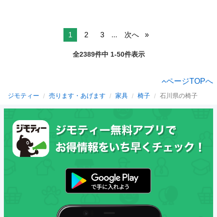
1
2
3
...
次へ
全2389件中 1-50件表示
ページTOPへ
ジモティー
売ります・あげます
家具
椅子
石川県の椅子