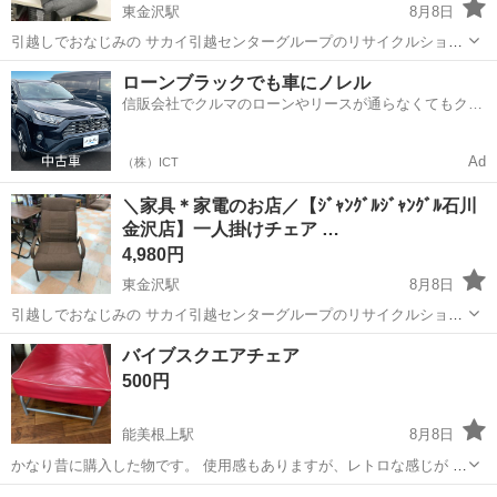
東金沢駅
8月8日
引越しでおなじみの サカイ引越センターグループのリサイクルショッ
プ ジャングルジャングル石川金沢店です(*^^*) 店頭ご購入の際に「ジ
石川
金沢市
東金沢駅
椅子
ジャングル
ローンブラックでも車にノレル
モティを見た」と言っていただくと、ジモティ限定価格(表示価格より
信販会社でクルマのローンやリースが通らなくてもクル
7%O...
マをご利用いただけるサービスがあります！
Ad
（株）ICT
＼家具＊家電のお店／【ｼﾞｬﾝｸﾞﾙｼﾞｬﾝｸﾞﾙ石川
金沢店】一人掛けチェア …
4,980円
東金沢駅
8月8日
引越しでおなじみの サカイ引越センターグループのリサイクルショッ
プ ジャングルジャングル石川金沢店です(*^^*) 店頭ご購入の際に「ジ
石川
金沢市
東金沢駅
椅子
ジャングル
バイブスクエアチェア
モティを見た」と言っていただくと、ジモティ限定価格(表示価格より
500円
7%O...
能美根上駅
8月8日
かなり昔に購入した物です。 使用感もありますが、レトロな感じが 好
きな方で良かったら宜しくお願いします。 自宅保管期間は長いです。
石川
能美市
能美根上駅
椅子