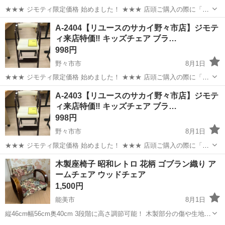
★★★ ジモティ限定価格 始めました！ ★★★ 店頭ご購入の際に「ジ
モティを見た」と言っていただくと、ジモティ限定価格(表示価格より
石川
野々市市
椅子
サカイ
A-2404【リユースのサカイ野々市店】ジモテ
7%OFF)でのご購入が可能です。 是非、店頭にてスタッフまでお伝え
ィ来店特価‼ キッズチェア ブラ…
くださいませ。 ...
998円
野々市市
8月1日
★★★ ジモティ限定価格 始めました！ ★★★ 店頭ご購入の際に「ジ
モティを見た」と言っていただくと、ジモティ限定価格(表示価格より
石川
野々市市
椅子
A-2403【リユースのサカイ野々市店】ジモテ
7%OFF)でのご購入が可能です。 是非、店頭にてスタッフまでお伝え
ィ来店特価‼ キッズチェア ブラ…
くださいませ。 ...
998円
野々市市
8月1日
★★★ ジモティ限定価格 始めました！ ★★★ 店頭ご購入の際に「ジ
モティを見た」と言っていただくと、ジモティ限定価格(表示価格より
石川
野々市市
椅子
木製座椅子 昭和レトロ 花柄 ゴブラン織り ア
7%OFF)でのご購入が可能です。 是非、店頭にてスタッフまでお伝え
ームチェア ウッドチェア
くださいませ。 ...
1,500円
能美市
8月1日
縦46cm幅56cm奥40cm 3段階に高さ調節可能！ 木製部分の傷や生地部
分の汚れがご理解いただける方でお願いいたします