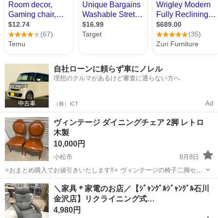
自社ローンに頼らず車にノレル
理想のクルマがあるけど審査に通らない方へ
Ad
（株）ICT
ヴィンテージ ダイニングチェア 2脚 レトロ
木製
10,000円
小松市
8月8日
⭐️おまとめ購入でお値引きいたします‼︎⭐️ ヴィンテージの椅子二脚セッ
トです 少しサビや汚れありますが しっかりとした作りでオシャレです
石川
小松市
椅子
＼家具＊家電のお店／【ｼﾞｬﾝｸﾞﾙｼﾞｬﾝｸﾞﾙ石川
サイズ：幅52cm奥行き50cm高さ99cm座面高さ45cm ☑︎受け渡しに
金沢店】リクライニング式…
つ...
4,980円