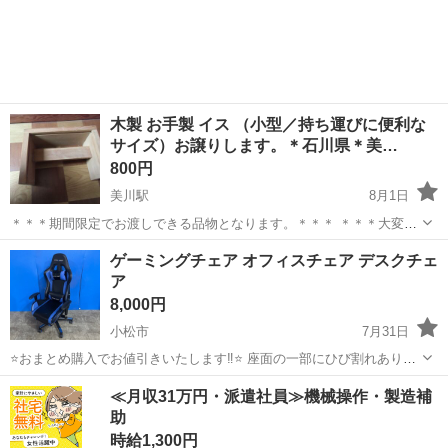
石川
能美市
椅子
アームチェア
木製 お手製 イス （小型／持ち運びに便利な
サイズ）お譲りします。＊石川県＊美…
800円
美川駅
8月1日
＊＊＊期間限定でお渡しできる品物となります。＊＊＊ ＊＊＊大変恐
れ入りますが、当方のプロフィールも併せて御覧になり、お問い合わ
石川
白山市
美川駅
椅子
イス
ゲーミングチェア オフィスチェア デスクチェ
せをお願いいたします。＊＊＊ 木製 お手製 イス （小型／持ち運びに
ア
便利な...
8,000円
小松市
7月31日
⭐️おまとめ購入でお値引きいたします‼︎⭐️ 座面の一部にひび割れありま
す サビも少しあります サイズ:幅67.31×奥行51.15×高さ120.65cm～
石川
小松市
椅子
≪月収31万円・派遣社員≫機械操作・製造補
132.08cm ☑︎受け渡しについて🚚 基本的に小松市若杉町...
助
時給1,300円