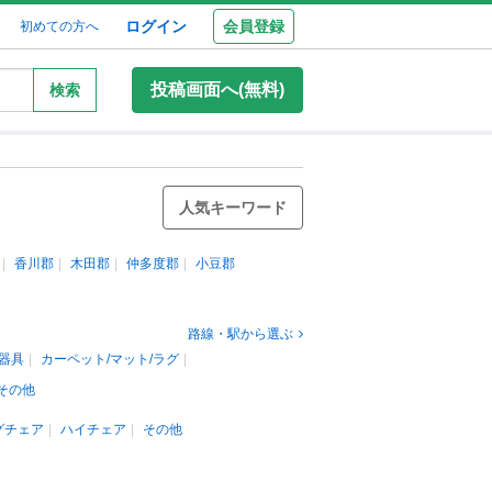
ログイン
会員登録
初めての方へ
投稿画面へ(無料)
検索
人気キーワード
香川郡
木田郡
仲多度郡
小豆郡
路線・駅から選ぶ
器具
カーペット/マット/ラグ
その他
グチェア
ハイチェア
その他