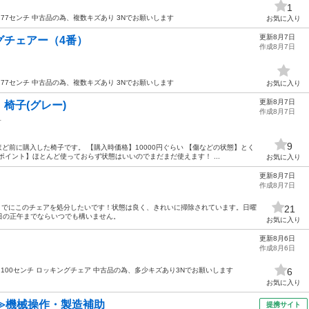
1
さ77センチ 中古品の為、複数キズあり 3Nでお願いします
お気に入り
更新8月7日
グチェアー（4番）
作成8月7日
さ77センチ 中古品の為、複数キズあり 3Nでお願いします
お気に入り
更新8月7日
椅子(グレー)
作成8月7日
子
9
ど前に購入した椅子です。 【購入時価格】10000円ぐらい 【傷などの状態】とく
ポイント】ほとんど使っておらず状態はいいのでまだまだ使えます！ ...
お気に入り
更新8月7日
作成8月7日
までにこのチェアを処分したいです！状態は良く、きれいに掃除されています。日曜
21
日の正午までならいつでも構いません。
お気に入り
更新8月6日
作成8月6日
さ100センチ ロッキングチェア 中古品の為、多少キズあり3Nでお願いします
6
お気に入り
≫機械操作・製造補助
提携サイト