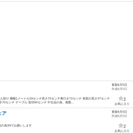
更新8月5日
作成8月5日
人掛け 横幅1メートル29センチ高さ70センチ奥行き72センチ 座面の高さ37センチ
2
70センチ テーブル 直径90センチ 中古品の為、複数...
お気に入り
更新8月5日
ェア
作成8月5日
古品の為3Nでお願いします
2
お気に入り