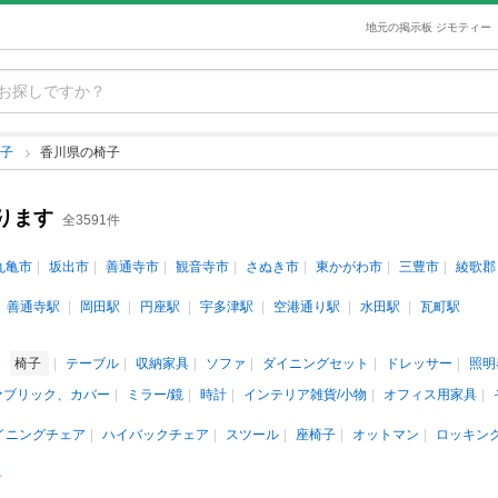
地元の掲示板 ジモティー
椅子
香川県の椅子
ります
全3591件
丸亀市
坂出市
善通寺市
観音寺市
さぬき市
東かがわ市
三豊市
綾歌郡
善通寺駅
岡田駅
円座駅
宇多津駅
空港通り駅
水田駅
瓦町駅
椅子
テーブル
収納家具
ソファ
ダイニングセット
ドレッサー
照明
ァブリック、カバー
ミラー/鏡
時計
インテリア雑貨/小物
オフィス用家具
イニングチェア
ハイバックチェア
スツール
座椅子
オットマン
ロッキン
料