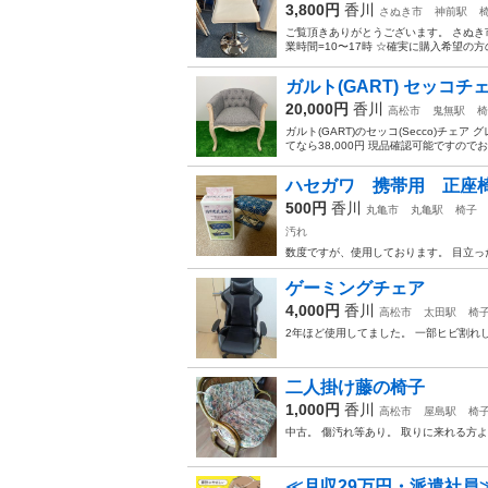
3,800円
香川
さぬき市
神前駅
ご覧頂きありがとうございます。 さぬき
業時間=10〜17時 ☆確実に購入希望の
ガルト(GART) セッコチ
20,000円
香川
高松市
鬼無駅
椅
ガルト(GART)のセッコ(Secco)チェア
てなら38,000円 現品確認可能ですの
ハセガワ 携帯用 正座
500円
香川
丸亀市
丸亀駅
椅子
汚れ
数度ですが、使用しております。 目立っ
ゲーミングチェア
4,000円
香川
高松市
太田駅
椅
2年ほど使用してました。 一部ヒビ割れ
二人掛け藤の椅子
1,000円
香川
高松市
屋島駅
椅
中古。 傷汚れ等あり。 取りに来れる方
≪月収29万円・派遣社員