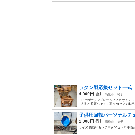
ラタン製応接セット一式
4,000円
香川
高松市
椅子
コスガ製ラタンプレームソファ サイズ ２
1人掛け 横幅69センチ高さ70センチ奥行き
子供用回転パーソナルチ
1,000円
香川
高松市
椅子
サイズ 横幅64センチ高さ80センチ 中