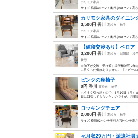
カリモク家具
サイズ 横幅48センチ奥行き50センチ高
カリモク家具のダイニン
3,500円
香川
高松市
椅子
カリモク家具
サイズ 横幅47センチ奥行き50センチ高
【値段交渉あり】ベロア 
3,200円
香川
高松市
端岡駅
椅
状態
※値下げ交渉 受け渡し場所相談可 2年ほ
に目立った傷はありません。 【アピール
ピンクの座椅子
0円
香川
高松市
椅子
もうすぐ引っ越すので、8月10日（月）
日に回収してもらいたいのですが、月曜
ロッキングチェア
2,000円
香川
高松市
椅子
サイズ 横幅62センチ奥行き75センチ高
≪月収29万円・派遣社員