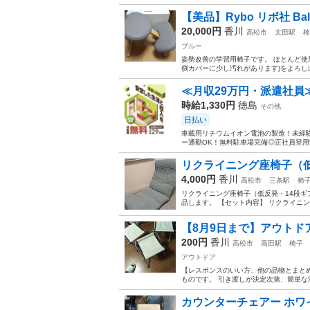
【美品】Rybo リボ社 Bal
20,000円
香川
高松市
太田駅
椅
ブルー
姿勢改善の学習用椅子です。 ほとんど使用
側カバーに少し汚れがあります)をよろし
≪月収29万円・派遣社員
時給1,330円
徳島
その他
日払い
車載用リチウムイオン電池の製造！未経験
ー通勤OK！無料駐車場完備◎正社員登用制
リクライニング座椅子（
4,000円
香川
高松市
三条駅
椅
リクライニング座椅子（低反発・14段ギ
品します。 【セット内容】 リクライニン
【8月9日まで】アウトド
200円
香川
高松市
高田駅
椅子
アウトドア
【レスポンスのいい方、他の品物とまと
ものです。 引き渡しが決定次第、簡単な
カウンターチェアー ホワ