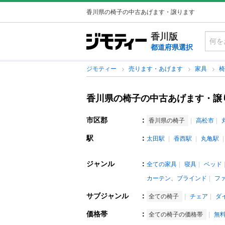
香川県の椅子の中古あげます・譲ります
香川版
都道府県選択
ジモティー
売ります・あげます
家具
香川県の椅子の中古あげます・譲
市区郡
：
香川県の椅子
高松市
駅
：
太田駅
香西駅
丸亀駅
ジャンル
：
全ての家具
寝具
ベッド
カーテン、ブラインド
フ
サブジャンル
：
全ての椅子
チェア
ダ
価格帯
：
全ての椅子の価格帯
無