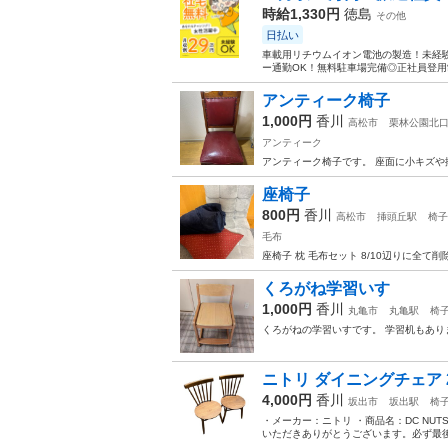
時給1,330円
徳島
その他
日払い
車載用リチウムイオン電池の製造！未経験
ー通勤OK！無料駐車場完備◎正社員登用制
アンティーク椅子
1,000円
香川
高松市
栗林公園北
アンティーク
アンティーク椅子です。 座面に小キズや
座椅子
800円
香川
高松市
挿頭丘駅
椅子
毛布
座椅子 枕 毛布セット 8/10辺りに全て
くろがね学習いす
1,000円
香川
丸亀市
丸亀駅
椅
くろがねの学習いすです。 学習机もあ
ニトリ ダイニングチェア 2脚
4,000円
香川
坂出市
坂出駅
椅
・メーカー：ニトリ ・商品名：DC NUTS
いただきありがとうございます。必ず最後