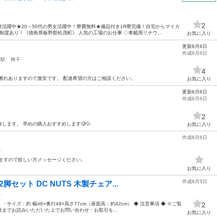
2
活躍中★20～50代の男女活躍中！寮費無料★備品付き1R寮完備！自宅からマイカ
度あり！《徳島県板野郡松茂町》 人気の工場のお仕事 ◇車載用リチウ...
お気に入り
更新8月6日
作成8月6日
口駅
椅子
4
擦れありますので激安です。 配達希望の方はご相談ください。
お気に入り
更新8月6日
作成8月6日
2
削除します。 早めの購入おすすめします🥲💦
お気に入り
作成8月6日
子
りますので欲しい方メッセージください。
お気に入り
作成8月5日
セット DC NUTS 木製チェア...
子
 ・サイズ：約 幅46×奥行49×高さ77cm（座面高：約42cm） ◆ 注意事項 ◆ ※ご覧
2
までお読みいただいた上でお問い合わせ・お取引を...
お気に入り