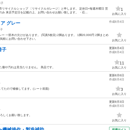
椅子
市リサイクルショップ 〔リサイクルガレージ〕と申します。 定休日=毎週木曜日 営
1
方のみ 来店予定日を記載の上、お問い合わせお願い致します。 ・応...
お気に入り
作成8月4日
ェア グレー
子
 グレー 一部木の欠けがあります。 (写真5枚目) 2脚あります。 1脚20,000円 2脚まとめ
でお気軽にお問い合わせ下さい。
お気に入り
更新8月4日
椅子
作成8月4日
11
た傷や汚れは見当たりません。 美品です。
お気に入り
更新8月6日
作成8月4日
子
してたので補修してます。(シート前面)
3
お気に入り
更新8月3日
作成8月3日
子
よろしくお願い致します。
お気に入り
≫機械操作・製造補助
提携サイト