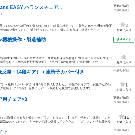
更新8月4日
ans EASY バランスチェア...
作成8月4日
子
3
していないため汚れや傷も特に無く、綺麗な状態です。 黄色のカバー(📷️5枚目:下
ければお付けします。 猫を飼っております。気になる方はご遠慮ください。
お気に入り
≫機械操作・製造補助
提携サイト
活躍中★20～50代の男女活躍中！寮費無料★備品付き1R寮完備！自宅からマイカ
度あり！《徳島県板野郡松茂町》 人気の工場のお仕事 ◇車載用リチウ...
お気に入り
作成8月4日
低反発・14段ギア）＋座椅子カバー付き
子
ア）＋座椅子カバー付き 今年5月に購入しました。 部屋のレイアウト変更のため出
1
グ座椅子（14段階） 座椅子カバー（装着した状態でお渡しします） 【...
お気に入り
更新8月6日
ア用チェア×3
作成8月4日
11
めてお取引できる方を優先させて頂いております。】 自宅で使わずに保管していた
清掃はいたしますが、キッチンで雑に保管していたため、キズ、スレや汚れ等あり...
お気に入り
作成8月4日
イト