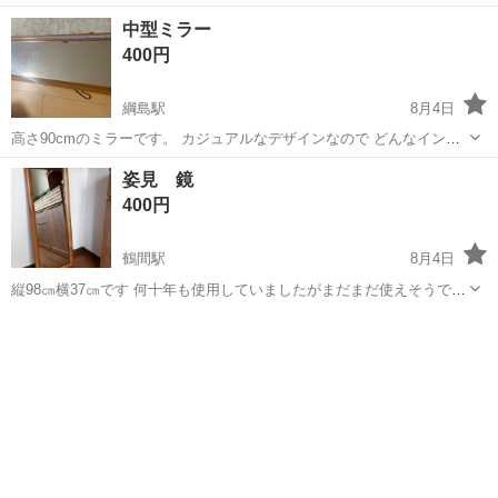
り切れとなっている人気のフィルムミラーです。 軽量で移動もしやす
神奈川
横浜市
妙蓮寺駅
ミラー/鏡
中型ミラー
く、全身をしっかり映せるサイズなので、玄関やお部屋、姿見として
400円
お使いいただけます。 大...
綱島駅
8月4日
高さ90cmのミラーです。 カジュアルなデザインなので どんなインテ
リアにも合うと思います。 綺麗に拭いてお渡しします。
神奈川
横浜市
綱島駅
ミラー/鏡
姿見 鏡
400円
鶴間駅
8月4日
縦98㎝横37㎝です 何十年も使用していましたがまだまだ使えそうです
自宅まで取りにきていただける方、よろしくお願いいたします。
神奈川
大和市
鶴間駅
ミラー/鏡