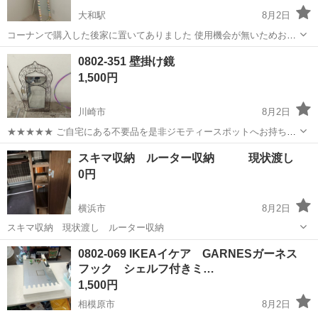
大和駅
8月2日
コーナンで購入した後家に置いてありました 使用機会が無いためお譲
りします 大和市内の自宅に取りに来ていただける方優先しますが、ス
神奈川
大和市
大和駅
ミラー/鏡
コーナン
0802-351 壁掛け鏡
ケジュール合いそうであれば車で持っていくことも可能です
1,500円
川崎市
8月2日
★★★★★ ご自宅にある不要品を是非ジモティースポットへお持ち込
みしませんか？ 家電、趣味・スポーツ・レジャー用品、こども用品、
神奈川
川崎市
ミラー/鏡
現地
スキマ収納 ルーター収納 現状渡し
衣料服飾品、生活雑貨、家具、本、CD・DVDなどが無料でまとめて持
0円
ち込めます！ ※詳細はこ...
横浜市
8月2日
スキマ収納 現状渡し ルーター収納
神奈川
横浜市
ミラー/鏡
0802-069 IKEAイケア GARNESガーネス
フック シェルフ付きミ…
1,500円
相模原市
8月2日