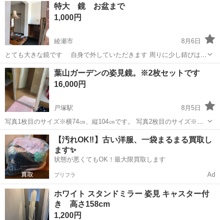
特大 鏡 お盆まで
1,000円
綾瀬市
8月6日
とても大きな鏡です 自身で外していただきます 周りに少し錆びはあ
りますが 鏡は 綺麗な状態です 下部に 送り主の名前が 印刷され
神奈川
綾瀬市
ミラー/鏡
葉山ガーデンの姿見鏡。※2枚セットです
ています 大きさ 縦１５２cm 横幅９１cm
16,000円
戸塚駅
8月5日
写真1枚目のサイズ※横74㎝、縦104㎝です。 写真2枚目のサイズ※横
46㎝、縦145㎝になります。 車両で取りに来て頂ける方は積み込みお
神奈川
横浜市
戸塚駅
ミラー/鏡
【汚れOK‼️】古い洋服、一袋まるまる買取し
手伝いします。
ます✨
状態が悪くてもOK！最大限買取します
Ad
プリフラ
ホワイト スタンドミラー 姿見 キャスター付
き 高さ158cm
1,200円