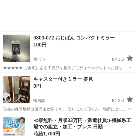
神奈川
横浜市
上大岡駅
ミラー/鏡
域はコメントにてご相談くださいませ！ スタンドミラー 鏡 姿見
幅35cm 高...
0803-072 おじぱん コンパクトミラー
100円
横浜市
8月3日
★★★★★ ご自宅にある不要品を是非ジモティースポットへお持ち込
みしませんか？ 家電、趣味・スポーツ・レジャー用品、こども用品、
神奈川
横浜市
ミラー/鏡
現地
キャスター付きミラー 姿見
衣料服飾品、生活雑貨、家具、本、CD・DVDなどが無料でまとめて持
0円
ち込めます！ ※詳細はこ...
鴨居駅
8月3日
現在の保管場所は藤沢市辻堂です。 取りに来て頂くか、場所によって
はお届けします。 ご相談くださいませ。 木製 キャスター付きミラー
神奈川
横浜市
鴨居駅
ミラー/鏡
≪寮無料・月収33万円・派遣社員≫機械系工
高さ 約151cm 幅 約 36cm 奥行 約 38cm #鏡 #ミラ...
場での組立・加工・プレス 日勤
時給1,700円