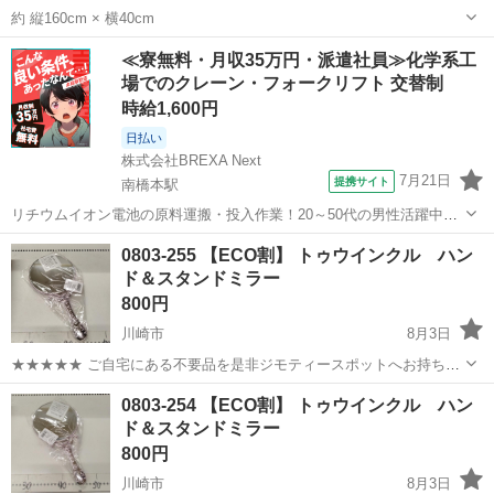
約 縦160cm × 横40cm
神奈川
川崎市
向河原駅
ミラー/鏡
≪寮無料・月収35万円・派遣社員≫化学系工
場でのクレーン・フォークリフト 交替制
時給1,600円
日払い
株式会社BREXA Next
7月21日
提携サイト
南橋本駅
リチウムイオン電池の原料運搬・投入作業！20～50代の男性活躍中★
ワンルーム寮完備！赴任旅費会社負担！年間休日130日★フォークリフ
神奈川
相模原市
南橋本駅
その他
0803-255 【ECO割】 トゥウインクル ハン
ト免許お持ちの方、活躍中！就業先食堂利用可★《神奈川県相模原
ド＆スタンドミラー
市》 人気の工場のお仕事 ◇電...
800円
川崎市
8月3日
★★★★★ ご自宅にある不要品を是非ジモティースポットへお持ち込
みしませんか？ 家電、趣味・スポーツ・レジャー用品、こども用品、
神奈川
川崎市
ミラー/鏡
現地
0803-254 【ECO割】 トゥウインクル ハン
衣料服飾品、生活雑貨、家具、本、CD・DVDなどが無料でまとめて持
ド＆スタンドミラー
ち込めます！ ※詳細はこ...
800円
川崎市
8月3日