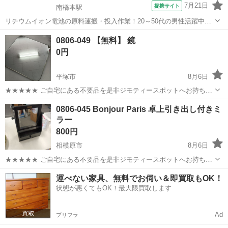
7月21日
提携サイト
南橋本駅
リチウムイオン電池の原料運搬・投入作業！20～50代の男性活躍中★
ワンルーム寮完備！赴任旅費会社負担！年間休日130日★フォークリフ
神奈川
相模原市
南橋本駅
その他
0806-049 【無料】 鏡
ト免許お持ちの方、活躍中！就業先食堂利用可★《神奈川県相模原
0円
市》 人気の工場のお仕事 ◇電...
平塚市
8月6日
★★★★★ ご自宅にある不要品を是非ジモティースポットへお持ち込
みしませんか？ 家電、趣味・スポーツ・レジャー用品、こども用品、
神奈川
平塚市
ミラー/鏡
現地
0806-045 Bonjour Paris 卓上引き出し付きミ
衣料服飾品、生活雑貨、家具、本、CD・DVDなどが無料でまとめて持
ラー
ち込めます！ ※詳細はこ...
800円
相模原市
8月6日
★★★★★ ご自宅にある不要品を是非ジモティースポットへお持ち込
みしませんか？ 家電、趣味・スポーツ・レジャー用品、こども用品、
神奈川
相模原市
ミラー/鏡
運べない家具、無料でお伺い＆即買取もOK！
衣料服飾品、生活雑貨、家具、本、CD・DVDなどが無料でまとめて持
状態が悪くてもOK！最大限買取します
ち込めます！ ※詳細はこ...
Ad
プリフラ