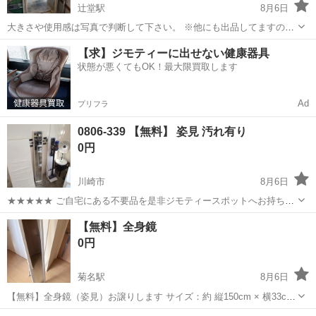
辻堂駅
8月6日
大きさや使用感は写真で判断して下さい。 ※他にも出品してますの
で、まとめての引き取り大歓迎です。 ※早急に引き取りできる人にお
神奈川
藤沢市
辻堂駅
ミラー/鏡
葉山
【求】ジモティーに出せない健康器具
譲りします
状態が悪くてもOK！最大限買取します
Ad
プリフラ
0806-339 【無料】 姿見 汚れ有り
0円
川崎市
8月6日
★★★★★ ご自宅にある不要品を是非ジモティースポットへお持ち込
みしませんか？ 家電、趣味・スポーツ・レジャー用品、こども用品、
神奈川
川崎市
ミラー/鏡
姿見
【無料】全身鏡
衣料服飾品、生活雑貨、家具、本、CD・DVDなどが無料でまとめて持
0円
ち込めます！ ※詳細はこ...
菊名駅
8月6日
【無料】全身鏡（姿見）お譲りします サイズ：約 縦150cm × 横33cm
もともとはピンク色でしたが、白に塗装して使用していました。 自宅
神奈川
横浜市
菊名駅
ミラー/鏡