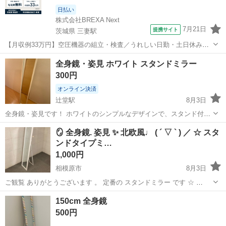
日払い
株式会社BREXA Next
7月21日
提携サイト
茨城県 三妻駅
【月収例33万円】空圧機器の組立・検査／うれしい日勤・土日休み／
無料の社宅付き◎ 人気の工場のお仕事 ◇空気圧制御機器製品の組立・
茨城
常総市
三妻駅
その他
全身鏡・姿見 ホワイト スタンドミラー
検査作業◇ ・調整機器の組立作業 ★工場未経験者でも安心して働ける
300円
環境になります。 ★細...
オンライン決済
辻堂駅
8月3日
全身鏡・姿見です！ ホワイトのシンプルなデザインで、スタンド付き
なのでそのまま立てて使用できます◎ 引っ越しに伴い出品します。
神奈川
藤沢市
辻堂駅
ミラー/鏡
🪞 全身鏡. 姿見 ✨ 北欧風♩ ( ´ ▽ ` ) ／ ☆ スタ
【カラー】ホワイト 【サイズ】 ・縦：約140cm ・横：約27cm ・下の
ンドタイプミ…
開く部分：約3...
1,000円
相模原市
8月3日
ご観覧 ありがとうございます 。 定番の スタンドミラー です ☆ 🫶🏻
(๑>◡<๑) ...
神奈川
相模原市
ミラー/鏡
150cm 全身鏡
500円