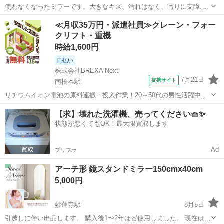
使わなくなったミラーです。大きなキズ、汚れはなく、写りに支障は
ありません。自宅近くの公園までとりにきてくださる方にお譲りしま
神奈川
横浜市
辻堂駅
ミラー/鏡
ミラー
≪月収35万円・派遣社員≫クレーン・フォー
す。
クリフト・重機
時給1,600円
日払い
株式会社BREXA Next
7月21日
提携サイト
南橋本駅
リチウムイオン電池の原料運搬・投入作業！20～50代の男性活躍中★
ワンルーム寮完備！赴任旅費会社負担！年間休日130日★フォークリフ
神奈川
相模原市
南橋本駅
その他
【求】壊れた洗濯機、売ってください🧺✨
ト免許お持ちの方、活躍中！就業先食堂利用可★《神奈川県相模原
状態が悪くてもOK！最大限買取します
市》 人気の工場のお仕事 ◇電...
Ad
プリフラ
アーチ形 鏡スタンドミラー150cmx40cm
5,000円
妙蓮寺駅
8月5日
引越しに伴い出品します。 購入後1〜2年ほど使用しました。 現在は売