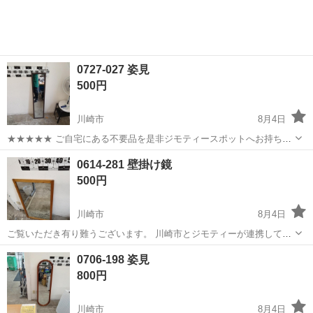
0727-027 姿見
500円
川崎市
8月4日
★★★★★ ご自宅にある不要品を是非ジモティースポットへお持ち込
みしませんか？ 家電、趣味・スポーツ・レジャー用品、こども用品、
神奈川
川崎市
ミラー/鏡
姿見
0614-281 壁掛け鏡
衣料服飾品、生活雑貨、家具、本、CD・DVDなどが無料でまとめて持
500円
ち込めます！ ※詳細はこ...
川崎市
8月4日
ご覧いただき有り難うございます。 川崎市とジモティーが連携して運
営しています。 粗⼤ごみ等の減量を⽬的にまだ使えるものをリユース
神奈川
川崎市
ミラー/鏡
リユース
0706-198 姿見
しています。 ★★★★★ ご自宅にある不要品を是非ジモティースポッ
800円
トへお持ち込み...
川崎市
8月4日