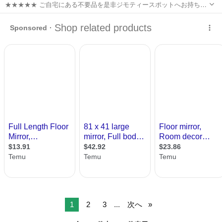
★★★★★ ご自宅にある不要品を是非ジモティースポットへお持ち込
みしませんか？ 家電、趣味・スポーツ・レジャー用品、こども用品、
神奈川
平塚市
ミラー/鏡
現地
衣料服飾品、生活雑貨、家具、本、CD・DVDなどが無料でまとめて持
ち込めます！ ※詳細はこ...
1
2
3
...
次へ