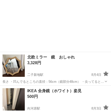
たします。
北欧ミラー 鏡 おしゃれ
3,328円
二子新地駅
8月4日
長さ ・凹んでるところの直径：56cm（鏡部分48cm） ・尖ってるとこ
ろの直径：64cm（鏡部分54cm） 壁にもかけられます。
神奈川
川崎市
二子新地駅
ミラー/鏡
IKEA 全身鏡（ホワイト）姿見
500円
向河原駅
8月3日