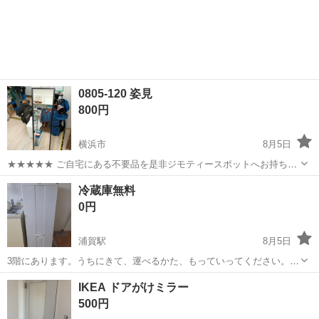
0805-120 姿見
800円
横浜市
8月5日
★★★★★ ご自宅にある不要品を是非ジモティースポットへお持ち込
みしませんか？ 家電、趣味・スポーツ・レジャー用品、こども用品、
神奈川
横浜市
ミラー/鏡
姿見
冷蔵庫無料
衣料服飾品、生活雑貨、家具、本、CD・DVDなどが無料でまとめて持
0円
ち込めます！ ※詳細はこ...
浦賀駅
8月5日
3階にあります。うちにきて、運べるかた、もっていってください。ち
いさいです。 まだまだつかえます。 ちょと下が結露するので、レジャ
神奈川
横須賀市
浦賀駅
ミラー/鏡
IKEA ドアがけミラー
ーシートを敷けばつかえます。
500円