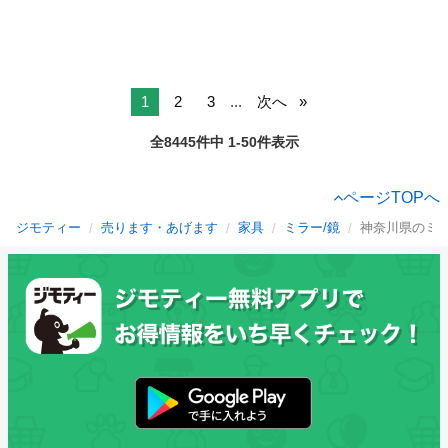
1
2
3
...
次へ
全8445件中 1-50件表示
ページTOPへ
ジモティー
売ります・あげます
家具
ミラー/鏡
神奈川県のミラ