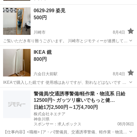
0629-299 姿見
500円
川崎市
8月4日
ご覧いただき有り難うございます。 川崎市とジモティーが連携して運
営しています。 粗⼤ごみ等の減量を⽬的にまだ使えるものをリユース
神奈川
川崎市
ミラー/鏡
リユース
IKEA 鏡
しています。 ★★★★★ ご自宅にある不要品を是非ジモティースポッ
800円
トへお持ち込み...
六会日大前駅
8月4日
IKEAで購入した鏡です 使用感はありですが、割れなどはないです よ
ろしくお願い致します
神奈川
藤沢市
六会日大前駅
ミラー/鏡
警備員/交通誘導警備/軽作業・物流系 日給
12500円~ ガッツリ稼いでもっと健…
日給1万2,500円～1万4,700円
株式会社ネエチア
神奈川県
スポンサー：求人ボックス
08月06日
【仕事内容】<職種> [ア・パ]警備員、交通誘導警備、軽作業・物流そ