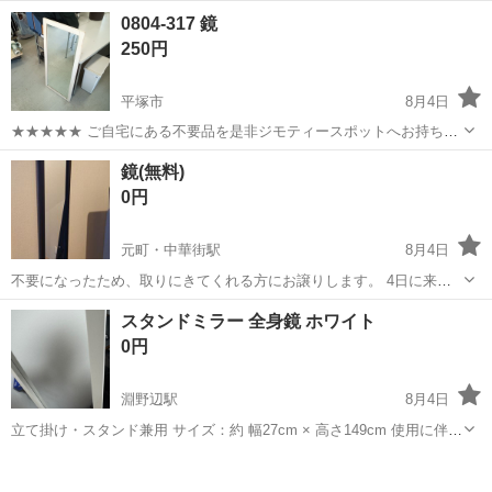
の他 <雇用形態> アルバイト・パート <給与> [ア・パ]日給12,500円～
アルバイト・パート
0804-317 鏡
14,700円 日勤:12,500円 夜勤:14,700円 一部日払いOK 1勤務...
250円
平塚市
8月4日
★★★★★ ご自宅にある不要品を是非ジモティースポットへお持ち込
みしませんか？ 家電、趣味・スポーツ・レジャー用品、こども用品、
神奈川
平塚市
ミラー/鏡
現地
鏡(無料)
衣料服飾品、生活雑貨、家具、本、CD・DVDなどが無料でまとめて持
0円
ち込めます！ ※詳細はこ...
元町・中華街駅
8月4日
不要になったため、取りにきてくれる方にお譲りします。 4日に来れ
る方に優先的にお渡し出来ます！
神奈川
横浜市
元町・中華街駅
ミラー/鏡
無料
スタンドミラー 全身鏡 ホワイト
0円
淵野辺駅
8月4日
立て掛け・スタンド兼用 サイズ：約 幅27cm × 高さ149cm 使用に伴う
小さな傷・欠けが数か所あります（写真をご確認ください）。使用に
神奈川
相模原市
淵野辺駅
ミラー/鏡
は問題ありません。中古品のため、ご理解いただける方のみお願いい