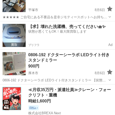
平塚市
8月6日
★★★★★ ご自宅にある不要品を是非ジモティースポットへお持ち込
みしませんか？ 家電、趣味・スポーツ・レジャー用品、こども用品、
神奈川
平塚市
ミラー/鏡
現地
【求】壊れた洗濯機、売ってください🧺✨
衣料服飾品、生活雑貨、家具、本、CD・DVDなどが無料でまとめて持
状態が悪くてもOK！最大限買取します
ち込めます！ ※詳細はこ...
Ad
プリフラ
0806-192 ドクターシーラボ LEDライト付き
スタンドミラー
900円
厚木市
8月6日
0806-192 ドクターシーラボ LEDライト付きスタンドミラー 【状態】
・使用に伴う多少のスレ、キズ、落としきれない汚れなどございます
神奈川
厚木市
ミラー/鏡
ドクターシーラボ
≪月収35万円・派遣社員≫クレーン・フォー
・詳細は現地でご確認ください ・お値引きは出来かねますのでご了承
クリフト・重機
願...
時給1,600円
日払い
株式会社BREXA Next