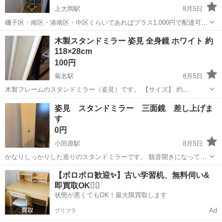
上大岡駅
8月5日
磯子区・南区・港南区・中区くらいであればプラス1,000円で配達可能
です！ 予定が合えば多少離れたエリアでも配達可能です。 ※その他地
神奈川
横浜市
上大岡駅
ミラー/鏡
木製スタンドミラー 姿見 全身鏡 ホワイト 約
域はコメントにてご相談くださいませ！ ホワイト スタンドミラー 姿
118×28cm
見 キャスタ...
100円
菊名駅
8月5日
木製フレームのスタンドミラー（姿見）です。 【サイズ】 約
118×28cm ホワイトカラーで、お部屋や玄関、寝室、クローゼットな
神奈川
横浜市
菊名駅
ミラー/鏡
スタンド
姿見 スタンドミラー 三面鏡 差し上げま
ど様々な場所でお使いいただけます。 スタンド付きなので壁に立て掛
す
ける必要がなく、すぐにご使...
0円
小田原駅
8月5日
かなりしっかりした造りのスタンドミラーです。 観音開きになってお
り、三面鏡にできます。 横浜ルミネの家具屋さんで購入しました。 取
神奈川
小田原市
小田原駅
ミラー/鏡
ミラー
【ボロボロ歓迎✨】古い学習机、無料伺い&
りに来ていただきたいですが、かなり大きく重いのでお車でないと難
即買取OK🙆‍♀️
しいです。
状態が悪くてもOK！最大限買取します
Ad
プリフラ