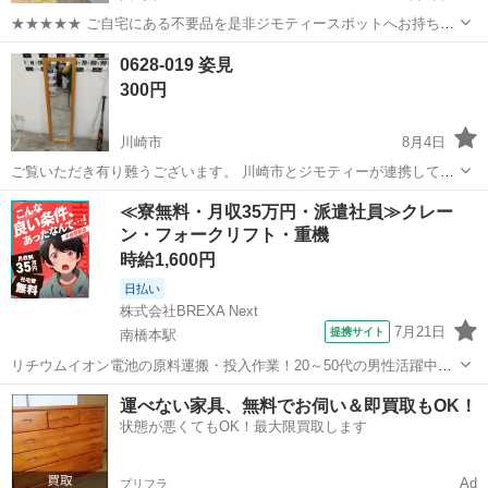
★★★★★ ご自宅にある不要品を是非ジモティースポットへお持ち込
みしませんか？ 家電、趣味・スポーツ・レジャー用品、こども用品、
神奈川
川崎市
ミラー/鏡
姿見
0628-019 姿見
衣料服飾品、生活雑貨、家具、本、CD・DVDなどが無料でまとめて持
300円
ち込めます！ ※詳細はこ...
川崎市
8月4日
ご覧いただき有り難うございます。 川崎市とジモティーが連携して運
営しています。 粗⼤ごみ等の減量を⽬的にまだ使えるものをリユース
神奈川
川崎市
ミラー/鏡
リユース
≪寮無料・月収35万円・派遣社員≫クレー
しています。 ★★★★★ ご自宅にある不要品を是非ジモティースポッ
ン・フォークリフト・重機
トへお持ち込み...
時給1,600円
日払い
株式会社BREXA Next
7月21日
提携サイト
南橋本駅
リチウムイオン電池の原料運搬・投入作業！20～50代の男性活躍中★
ワンルーム寮完備！赴任旅費会社負担！年間休日130日★フォークリフ
神奈川
相模原市
南橋本駅
その他
運べない家具、無料でお伺い＆即買取もOK！
ト免許お持ちの方、活躍中！就業先食堂利用可★《神奈川県相模原
状態が悪くてもOK！最大限買取します
市》 人気の工場のお仕事 ◇電...
Ad
プリフラ