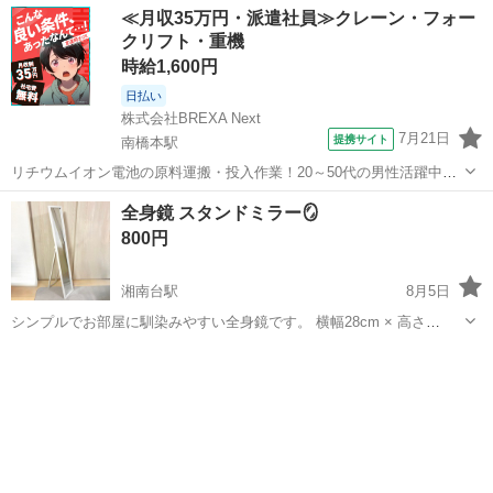
≪月収35万円・派遣社員≫クレーン・フォー
クリフト・重機
時給1,600円
日払い
株式会社BREXA Next
7月21日
提携サイト
南橋本駅
リチウムイオン電池の原料運搬・投入作業！20～50代の男性活躍中★
ワンルーム寮完備！赴任旅費会社負担！年間休日130日★フォークリフ
神奈川
相模原市
南橋本駅
その他
全身鏡 スタンドミラー🪞
ト免許お持ちの方、活躍中！就業先食堂利用可★《神奈川県相模原
800円
市》 人気の工場のお仕事 ◇電...
湘南台駅
8月5日
シンプルでお部屋に馴染みやすい全身鏡です。 横幅28cm × 高さ
150cm × 奥行2cm(スタンドを開いた時44.5cm) 特に目立った傷汚れは
神奈川
藤沢市
湘南台駅
ミラー/鏡
ありません。 問題なくご使用頂けます。