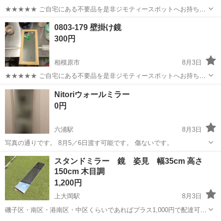
★★★★★ ご自宅にある不要品を是非ジモティースポットへお持ち込
みしませんか？ 家電、趣味・スポーツ・レジャー用品、こども用品、
神奈川
川崎市
ミラー/鏡
現地
0803-179 壁掛け鏡
衣料服飾品、生活雑貨、家具、本、CD・DVDなどが無料でまとめて持
300円
ち込めます！ ※詳細はこ...
相模原市
8月3日
★★★★★ ご自宅にある不要品を是非ジモティースポットへお持ち込
みしませんか？ 家電、趣味・スポーツ・レジャー用品、こども用品、
神奈川
相模原市
ミラー/鏡
現地
Nitoriウォールミラー
衣料服飾品、生活雑貨、家具、本、CD・DVDなどが無料でまとめて持
0円
ち込めます！ ※詳細はこ...
六浦駅
8月3日
写真の通りです。 8月5／6日渡す可能です。 傷ないです。
神奈川
横浜市
六浦駅
ミラー/鏡
スタンドミラー 鏡 姿見 幅35cm 高さ
150cm 木目調
1,200円
上大岡駅
8月3日
磯子区・南区・港南区・中区くらいであればプラス1,000円で配達可能
です！ 予定が合えば多少離れたエリアでも配達可能です。 ※その他地