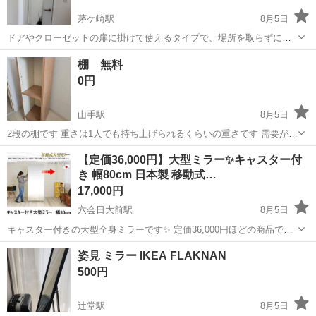
茅ケ崎駅
8月5日
ドアやクローゼットの扉に掛けて使えるタイプで、場所を取らずに全
身をチェックできるのでとても便利です。
神奈川
茅ヶ崎市
茅ケ崎駅
ミラー/鏡
棚 無料
0円
山手駅
8月5日
2段の棚です 重さは1人でも持ち上げられるくらいの重さです 需要があ
りましたらお譲りいたします
神奈川
横浜市
山手駅
ミラー/鏡
需要
【定価36,000円】大型ミラー✨️キャスター付
き 幅80cm 日本製 移動式…
17,000円
六会日大前駅
8月5日
キャスター付きの大型全身ミラーです✨️ 定価36,000円ほどの商品で
す。 【商品ページ】 https://item.rakuten.co.jp/e-interia/nasanj-0532/?
神奈川
藤沢市
六会日大前駅
ミラー/鏡
ミラー
姿見 ミラー IKEA FLAKNAN
scid=wi_ich_iph...
500円
辻堂駅
8月5日