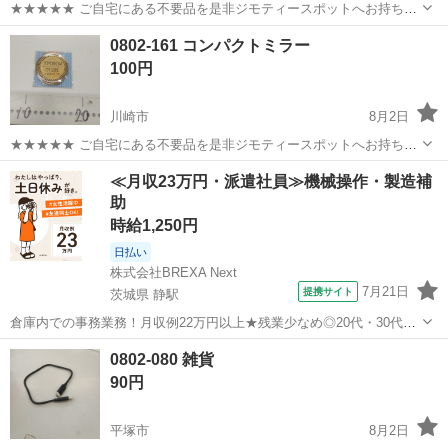
★★★★★ ご自宅にある不要品を是非ジモティースポットへお持ち込
みしませんか？ 家電、趣味・スポーツ・レジャー用品、こども用品、
神奈川
相模原市
ミラー/鏡
ミラー
0802-161 コンパクトミラー
衣料服飾品、生活雑貨、家具、本、CD・DVDなどが無料でまとめて持
100円
ち込めます！ ※詳細はこ...
川崎市
8月2日
★★★★★ ご自宅にある不要品を是非ジモティースポットへお持ち込
みしませんか？ 家電、趣味・スポーツ・レジャー用品、こども用品、
神奈川
川崎市
ミラー/鏡
現地
≪月収23万円・派遣社員≫機械操作・製造補
衣料服飾品、生活雑貨、家具、本、CD・DVDなどが無料でまとめて持
助
ち込めます！ ※詳細はこ...
時給1,250円
日払い
株式会社BREXA Next
7月21日
提携サイト
茨城県 静駅
倉庫内での事務業務！月収例22万円以上★残業少なめ◎20代・30代・
40代の男女活躍中！空調完備で快適作業★食堂利用可◎マイカー通勤
茨城
常陸大宮市
静駅
その他
0802-080 雑貨
OK◎無料駐車場完備！《茨城県常陸大宮市》 人気の工場のお仕事 ◇
90円
電子部品製造倉庫内の事務...
平塚市
8月2日