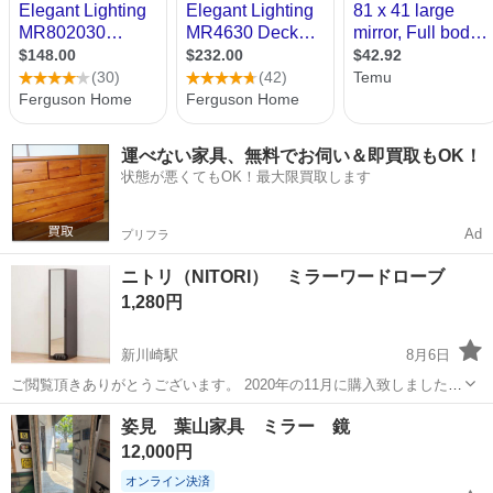
運べない家具、無料でお伺い＆即買取もOK！
状態が悪くてもOK！最大限買取します
Ad
プリフラ
ニトリ（NITORI） ミラーワードローブ
1,280円
新川崎駅
8月6日
ご閲覧頂きありがとうございます。 2020年の11月に購入致しましたが
転居の為出品致します。 【サイズ】 サイズ:幅40×奥行57.8×高さ
神奈川
川崎市
新川崎駅
ミラー/鏡
姿見 葉山家具 ミラー 鏡
185.4cm 元値 44900円 ミラーワードローブ(アーデル2 40M-...
12,000円
オンライン決済