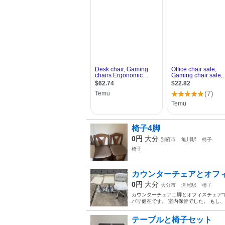
椅子4脚
0円
大分
別府市
亀川駅
椅子
椅子
カウンターチェアとオフ
0円
大分
大分市
滝尾駅
椅子
カウンターチェア二脚とオフィスチェアで
バリ健在です。 室内保管でした。 もし
テーブルと椅子セット