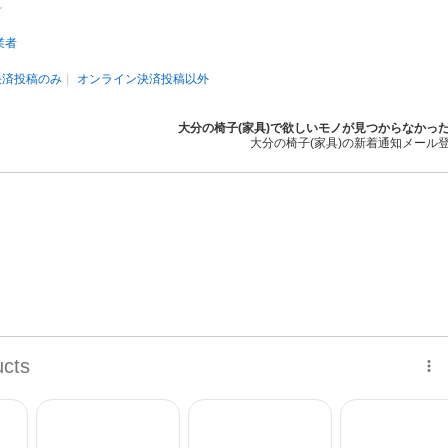
料
業者
決済投稿のみ
オンライン決済投稿以外
大分の椅子(家具)で欲しいモノが見つからなかっ
大分の椅子(家具)の新着通知メール