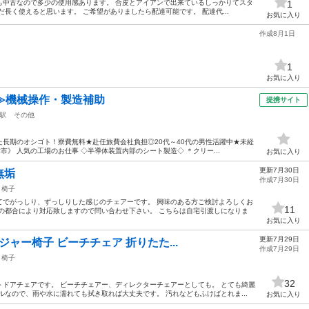
も中古なので多少の使用感あります。 合皮とアイアンで出来ているしっかりてスタ
1
長く使えると思います。 ご希望がありましたら配達可能です。 配達代...
お気に入り
作成8月1日
1
お気に入り
≫機械操作・製造補助
提携サイト
駅
その他
長期のオシゴト！寮費無料★赴任旅費会社負担◎20代～40代の男性活躍中★未経
津市》 人気の工場のお仕事 ◇半導体装置内部のシート製造◇ ＊クリー...
お気に入り
更新7月30日
 無垢
作成7月30日
椅子
てでがっしり、ずっしりした感じのチェアーです。 興味のある方ご検討よろしくお
11
の都合により対応致しますので問い合わせ下さい。 こちらは自宅引渡しになりま
お気に入り
更新7月29日
ジャー椅子 ビーチチェア 折りたた...
作成7月29日
椅子
32
ドアチェアです。 ビーチチェアー、ディレクターチェアーとしても。 とても綺麗
ルなので、雨や水に濡れても拭き取れば大丈夫です。 汚れなどもふけばとれま...
お気に入り