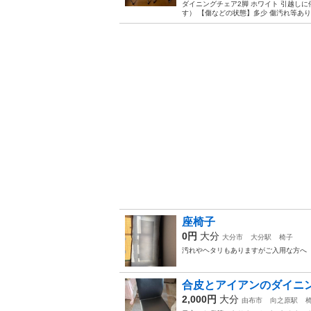
ダイニングチェア2脚 ホワイト 引越しに
す） 【傷などの状態】多少 傷汚れ等あ
座椅子
0円
大分
大分市
大分駅
椅子
汚れやヘタリもありますがご入用な方へ
合皮とアイアンのダイニ
2,000円
大分
由布市
向之原駅