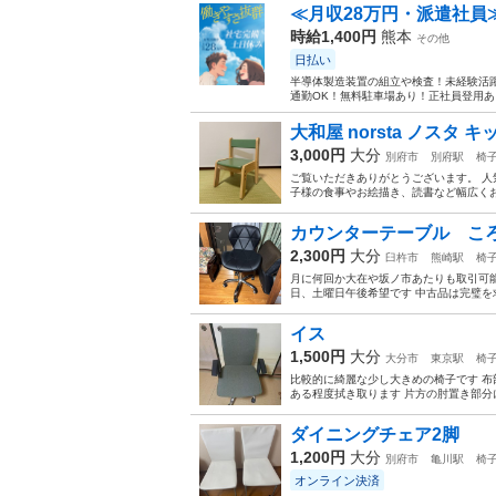
≪月収28万円・派遣社員
時給1,400円
熊本
その他
日払い
半導体製造装置の組立や検査！未経験活躍
通勤OK！無料駐車場あり！正社員登用あり
大和屋 norsta ノスタ 
3,000円
大分
別府市
別府駅
椅
ご覧いただきありがとうございます。 人気
子様の食事やお絵描き、読書など幅広くお使い
カウンターテーブル こ
2,300円
大分
臼杵市
熊崎駅
椅
月に何回か大在や坂ノ市あたりも取引可能
日、土曜日午後希望です 中古品は完璧を求
イス
1,500円
大分
大分市
東京駅
椅
比較的に綺麗な少し大きめの椅子です 布
ある程度拭き取ります 片方の肘置き部分に白い
ダイニングチェア2脚
1,200円
大分
別府市
亀川駅
椅
オンライン決済