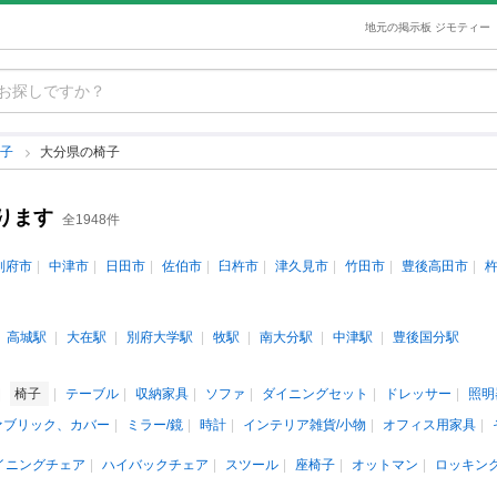
地元の掲示板 ジモティー
椅子
大分県の椅子
ります
全1948件
別府市
中津市
日田市
佐伯市
臼杵市
津久見市
竹田市
豊後高田市
高城駅
大在駅
別府大学駅
牧駅
南大分駅
中津駅
豊後国分駅
椅子
テーブル
収納家具
ソファ
ダイニングセット
ドレッサー
照明
ァブリック、カバー
ミラー/鏡
時計
インテリア雑貨/小物
オフィス用家具
イニングチェア
ハイバックチェア
スツール
座椅子
オットマン
ロッキン