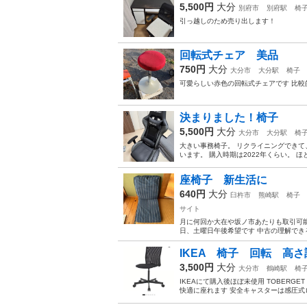
5,500円
大分
別府市
別府駅
椅
引っ越しのため売り出します！
回転式チェア 美品
750円
大分
大分市
大分駅
椅子
可愛らしい赤色の回転式チェアです 比較
決まりました！椅子
5,500円
大分
大分市
大分駅
椅
大きい事務椅子。 リクライニングできて
います。 購入時期は2022年くらい。 
座椅子 新生活に
640円
大分
臼杵市
熊崎駅
椅子
サイト
月に何回か大在や坂ノ市あたりも取引可能
日、土曜日午後希望です 中古の理解できる
IKEA 椅子 回転 高
3,500円
大分
大分市
鶴崎駅
椅
IKEAにて購入後ほぼ未使用 TOBERGE
快適に座れます 安全キャスターは感圧式