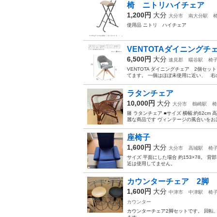
椅 ニトリハイチェア
1,200円
大分
大分市
南大分駅
使用品 ニトリ ハイチェア
VENTOTAダイニングチ
6,500円
大分
速見郡
暘谷駅
椅
VENTOTA ダイニングチェア 2個セ
てます。 一個はほぼ未使用に近い、 右の
ラタンチェア
10,000円
大分
大分市
鶴崎駅
椅
籐 ラタンチェア ■サイズ 横幅:約62cm 
麗な商品です ヴィンテージの風合いをお楽
座椅子
1,600円
大分
大分市
高城駅
椅
サイズ 平面にした場合 約153×78。
近は使用してません。
カウンターチェア 2脚
1,600円
大分
中津市
中津駅
椅
カウンター
カウンターチェア2脚セットです。 回転