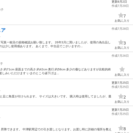
更新8月2日
作成7月29日
椅子
7
お気に入り
作成7月28日
ェア
子
ット 写真一枚目の規格確認お願い致します。 26年3月に買いましたが、使用の為出品し
3
は少し使用感あります。 あくまで、中古品でございますの...
お気に入り
作成7月26日
子
高さ:約71cm 座面までの高さ:約42cm 奥行:約58cm 多少の傷などありますが比較的綺
しみいただけます いまのところ値下げは...
お気に入り
更新7月25日
作成7月25日
子
 背部と足に角度が付けられます。 サイズは大きいです。 購入時は使用してましたが、最
2
お気に入り
更新7月25日
作成7月25日
子
8
、昇降できます。 中津駅周辺での引き渡しとなります。お渡し時に詳細の場所を教え