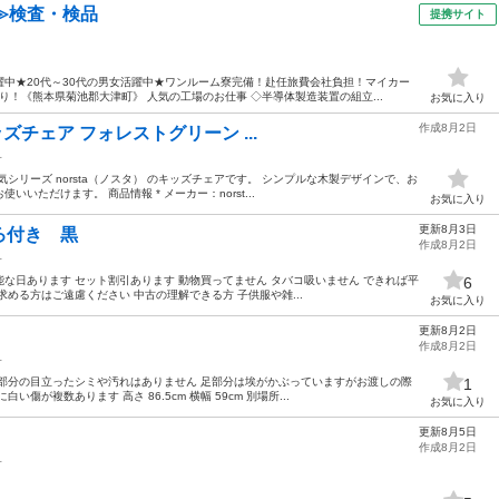
≫検査・検品
提携サイト
中★20代～30代の男女活躍中★ワンルーム寮完備！赴任旅費会社負担！マイカー
！《熊本県菊池郡大津町》 人気の工場のお仕事 ◇半導体製造装置の組立...
お気に入り
作成8月2日
キッズチェア フォレストグリーン ...
子
シリーズ norsta（ノスタ） のキッズチェアです。 シンプルな木製デザインで、お
いただけます。 商品情報 * メーカー：norst...
お気に入り
更新8月3日
ろ付き 黒
作成8月2日
子
な日あります セット割引あります 動物買ってません タバコ吸いません できれば平
6
める方はご遠慮ください 中古の理解できる方 子供服や雑...
お気に入り
更新8月2日
作成8月2日
子
部分の目立ったシミや汚れはありません 足部分は埃がかぶっていますがお渡しの際
1
傷が複数あります 高さ 86.5cm 横幅 59cm 別場所...
お気に入り
更新8月5日
作成8月2日
子