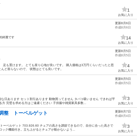
子
1
お気に入り
更新8月6日
作成8月6日
的綺麗です
14
お気に入り
更新8月5日
作成8月5日
子
、 足も置けます。 とても座り心地が良いです。 購入価格は3万円くらいだったと思
4
ほとんど座らないので、 状態はとても良いです。
お気に入り
更新8月5日
作成8月5日
3
な日あります セット割引あります 動物買ってません タバコ吸いません できれば平
方 完璧を求める方はご遠慮ください 子供服や雑貨家具多数...
お気に入り
更新8月7日
さ調整 トーベルゲット
作成8月4日
子
T トーベルゲット 703.926.60 チェアの高さを調節できるので、自分に合った高さで
3
ロック機能付き。立ち上がるとチェアが動かないよう...
お気に入り