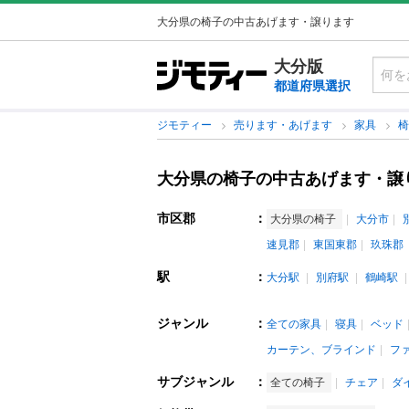
大分県の椅子の中古あげます・譲ります
大分版
都道府県選択
ジモティー
売ります・あげます
家具
大分県の椅子の中古あげます・譲
市区郡
：
大分県の椅子
大分市
速見郡
東国東郡
玖珠郡
駅
：
大分駅
別府駅
鶴崎駅
ジャンル
：
全ての家具
寝具
ベッド
カーテン、ブラインド
フ
サブジャンル
：
全ての椅子
チェア
ダ