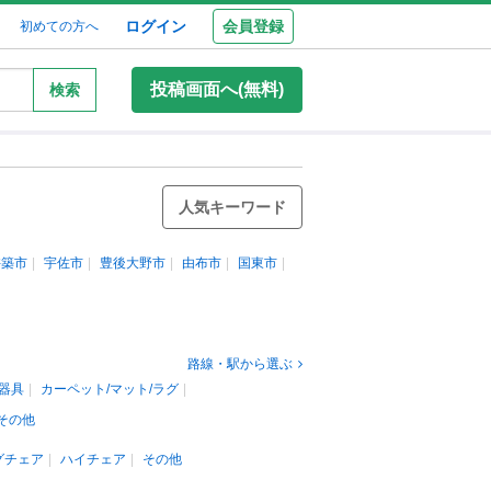
ログイン
会員登録
初めての方へ
投稿画面へ(無料)
検索
人気キーワード
杵築市
宇佐市
豊後大野市
由布市
国東市
路線・駅から選ぶ
器具
カーペット/マット/ラグ
その他
グチェア
ハイチェア
その他