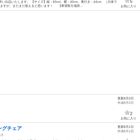
5
伴い出品いたします。 【サイズ】縦：83cm、横：40cm、奥行き：44cm （大体で
りますが、まだまだ使えると思います！ 【希望取引場所...
お気に入り
更新8月3日
作成8月2日
2
お気に入り
更新8月1日
ングチェア
作成8月1日
椅子