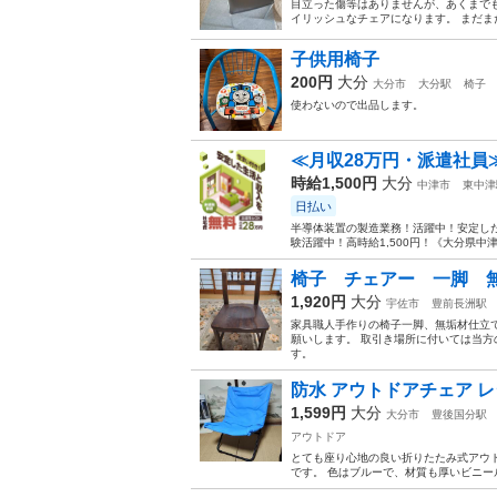
目立った傷等はありませんが、あくまで
イリッシュなチェアになります。 まだまだ
子供用椅子
200円
大分
大分市
大分駅
椅子
使わないので出品します。
≪月収28万円・派遣社員
時給1,500円
大分
中津市
東中津
日払い
半導体装置の製造業務！活躍中！安定した
験活躍中！高時給1,500円！《大分県中
椅子 チェアー 一脚
1,920円
大分
宇佐市
豊前長洲駅
家具職人手作りの椅子一脚、無垢材仕立
願いします。 取引き場所に付いては当方
す。
防水 アウトドアチェア レ
1,599円
大分
大分市
豊後国分駅
アウトドア
とても座り心地の良い折りたたみ式アウト
です。 色はブルーで、材質も厚いビニー