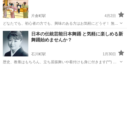
片倉町駅
4月2日
どなたでも、初心者の方でも、興味のある方はお気軽にどうぞ！ 無料
体験教室、着物一式レンタル有ります。 入門随時、見学自由です。 ご
神奈川
横浜市
片倉町駅
日本舞踊
花柳流
日本の伝統芸能日本舞踊 と気軽に楽しめる新
希望の方、お問い合わせください。 ☆個人レッスン 場所:自宅(横浜市
舞踊始めませんか？
営地下鉄ブルー...
石川町駅
1月30日
歴史、教養はもちろん、立ち居振舞いや着付けも身に付きます(^^) 老
若男女問わずお子様からご年配迄、個人指導なのでご自分のペースに
神奈川
横浜市
石川町駅
日本舞踊
新舞踊
合わせてお稽古致します。年に一度発表会もありますので、普段の自
分と違う一面に出会えるかも!?...