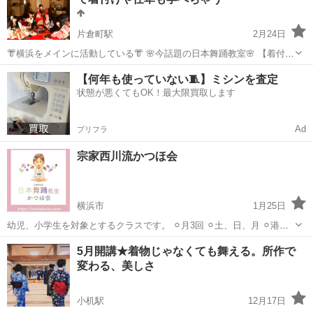
後は舞台で踊ると...
片倉町駅
2月24日
👘横浜をメインに活動している👘 🌸今話題の日本舞踊教室🌸 【着付け
と所作で自分磨き】 【和風な習い事がしたい方】 【オンライン稽古
神奈川
横浜市
片倉町駅
日本舞踊
無料
【何年も使っていない🧵】ミシンを査定
可】 【無料体験実施中！ 今なら入会金無料】 HPから詳細をご確認く
状態が悪くてもOK！最大限買取します
ださい http...
Ad
プリフラ
宗家西川流かつほ会
横浜市
1月25日
幼児、小学生を対象とするクラスです。 ⚪︎月3回 ⚪︎土、日、月 ⚪︎港北
区、鶴見区地区センター 曜日、場所、応相談 ⚪︎幼児、小学生共に
神奈川
横浜市
日本舞踊
幼児
5月開講★着物じゃなくても舞える。所作で
6,000円 回数券や3回完結コースもあり
変わる、美しさ
小机駅
12月17日