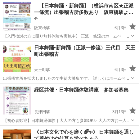
れたり、遠足等も 体験できます🎶 体験や触れ合う時間を過ごし、 お
神奈川
横浜市
日本舞踊
習い事
【日本舞踊・新舞踊】（横浜市南区★正派
稽古だけではわからない顔を 見ることができます。 子供たちの成長を
一條流）出張稽古所多数あり 阪東橋駅よ…
近くで見...
阪東橋駅
6月3日
【入門検討の方に限り無料体験も実施中】 正派一條流のホームページ
です。 http://seiha-ichijyoryu.com/ YouTube
神奈川
横浜市
阪東橋駅
日本舞踊
南区
日本舞踊•新舞踊（正派一條流）三代目 天王
http://www.youtube.com/channe...
町出張稽古
天王町駅
6月3日
出張稽古所を拡大しましたので生徒大募集です。 詳しくはホームペー
ジをご覧下さい。 http://seiha-ichijyoryu.com/ 【稽古所】 本部（阪
神奈川
横浜市
天王町駅
日本舞踊
新舞踊
緑区共催・日本舞踊体験講座 参加者募集
東橋駅より徒歩4分） 〈鎌倉稽古所〉...
長津田駅
3月13日
【初心者歓迎】日本舞踊体験｜大人の方も参加OK✨ 大人の方お一人で
の参加も大歓迎です。 小学生を中心に、親子・大人の方まで幅広くご
神奈川
横浜市
長津田駅
日本舞踊
浴衣
《日本文化で心を磨く🌈✨》 日本舞踊を通し
参加いただける講座です。 浴衣を着て、日本舞踊の基本から学び、 最
て着付けや仕草も学べちゃう