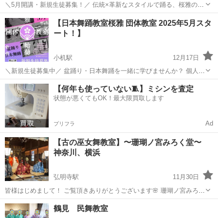
＼5月開講・新規生徒募集！／ 伝統×革新なスタイルで踊る、桜雅の団
体教室が始まります！ 今回は《盆踊り》と《日本舞踊》の2クラス。
神奈川
横浜市
小机駅
日本舞踊
所作
【日本舞踊教室桜雅 団体教室 2025年5月スタ
初心者さんも、昔やってた方も大歓迎です。 ・月2回土曜午前／各45
ート！】
分 ・会場：横浜市 城...
小机駅
12月17日
＼新規生徒募集中／ 盆踊り・日本舞踊を一緒に学びませんか？ 個人レ
ッスンはハードルが高い… そんな方のために、気軽に参加できる団体
神奈川
横浜市
小机駅
日本舞踊
盆踊り
【何年も使っていない🧵】ミシンを査定
教室を桜雅が開設します！ 【内容】 ● 盆踊り・日本舞踊（どちらか1
状態が悪くてもOK！最大限買取します
つでも参加OK） ● ...
Ad
プリフラ
【古の巫女舞教室】〜珊瑚ノ宮みろく堂〜
神奈川、横浜
弘明寺駅
11月30日
皆様はじめまして！ ご覧頂きありがとうございます🌸 珊瑚ノ宮みろく
堂 蘭儀（らんぎ）と申します。 古の巫女の舞【宮ノ舞とは】 古より
神奈川
横浜市
弘明寺駅
日本舞踊
宮本
鶴見 民舞教室
受け継がれし所作には一つ一つに大切な意味が込められています。そ