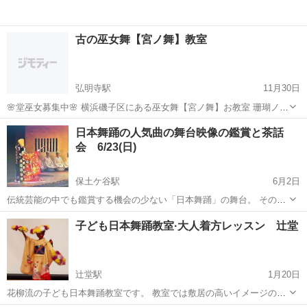
古の巫女舞【宮ノ舞】教室
弘明寺駅
11月30日
🌸堂巫女募集中🌸 横浜磯子区にある巫女舞【宮ノ舞】お教室 珊瑚ノ宮
みろく堂 蘭儀（らんぎ）と申します🪭✨ 古から伝わる所作を表した
神奈川
横浜市
弘明寺駅
日本舞踊
所作
日本舞踊の人気曲の舞台映像の鑑賞と茶話
巫女の舞である『宮ノ舞』を習えるスクールを開校いましました！ 🌸
会 6/23(日)
対面お稽古 ...
保土ケ谷駅
6月2日
伝統芸能の中でも鑑賞する機会の少ない「日本舞踊」の舞台。 その中
から最高の作品の一つである「京鹿子娘道成寺」を取り上げ、舞台映
神奈川
横浜市
保土ケ谷駅
日本舞踊
藤間
子ども日本舞踊教室·大人着方レッスン 辻堂
像を鑑賞し、茶話会をします。 ●概要 ・参加費：￥1,000（税込）決済
は現地で現金のみ...
辻堂駅
1月20日
花柳流の子ども日本舞踊教室です。 教室では敷居の高いイメージのあ
る日本舞踊を気軽に楽しく始められることを目指しています！ 着物の