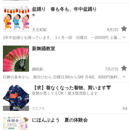
盆踊り 春も冬も、年中盆踊り
天王町駅
8月2日
1年中盆踊りを踊っています。 1ヶ月一回 日曜日 一回500円 上履
き 服装自由 笑顔と笑い声に溢れた、とびきりの覇気で元気になれる
神奈川
横浜市
天王町駅
日本舞踊
盆踊り
新舞踊教室
2時間。 近隣の盆踊りイベントの自由参加を 楽しんでいます。 歌詞を
一緒...
綱島駅
7月27日
日舞の基本から 着付けから 日曜日3時から5時 月4回、4000円無料体
験できます♪気軽にどうぞ😃師岡コミュニティセンターからも、問い合
神奈川
横浜市
綱島駅
日本舞踊
【求】着なくなった着物、買います👘
わせ可能です。 0455342439［しゅうれいかい]
状態が悪くてもOK！最大限買取します
Ad
プリフラ
にほんぶよう 夏の体験会