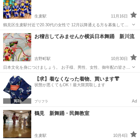
れを舞で表した...
生麦駅
11月16日
鶴見区生麦駅付近で20.30代の女性で 12月以降通える方を募集してい
ます。 今まで習ったことがなく、興味がある方、 初心者やブランクの
神奈川
横浜市
生麦駅
日本舞踊
興味
お稽古してみませんか横浜日本舞踊 新川流
ある人、 着物を自分で着たい人にもオススメの教室です。 もし現在お
着物をお持ちでない...
吉野町駅
10月30日
日本文化を身につけましょう。 お子様、男性、女性、御年配の皆さま
楽しんで頂けます。 体を動かしておどりませんか？ 着付も体幹も、し
神奈川
横浜市
吉野町駅
日本舞踊
師範
【求】着なくなった着物、買います👘
っかり取得し鍛えましょう。 古典日本舞踊、歌舞伎舞踊、新日本舞
状態が悪くてもOK！最大限買取します
踊、民謡民舞、盆踊り...
Ad
プリフラ
鶴見 新舞踊・民舞教室
生麦駅
10月4日