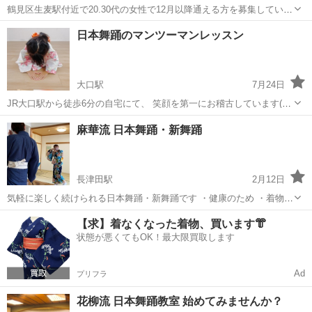
鶴見区生麦駅付近で20.30代の女性で12月以降通える方を募集していま
す。 今まで習ったことがなく、興味がある方、 初心者やブランクのあ
神奈川
横浜市
生麦駅
日本舞踊
月謝
日本舞踊のマンツーマンレッスン
る人、 着物を自分で着たい人にオススメの教室です。 現在お着物をお
持ちでない方はご相...
大口駅
7月24日
JR大口駅から徒歩6分の自宅にて、 笑顔を第一にお稽古しています(人
´_｀)♡ 楽しく踊って日本舞踊に触れ、それを通して日本文化に興味を
神奈川
横浜市
大口駅
日本舞踊
浴衣
麻華流 日本舞踊・新舞踊
持っていただけます。 ☆3歳〜お子様には、相手を敬い思いやる和の
心を育てつつ、...
長津田駅
2月12日
気軽に楽しく続けられる日本舞踊・新舞踊です ・健康のため ・着物を
着る機会を作りたい ・体を動かしたい ・日本の伝統文化に触れたい
神奈川
横浜市
長津田駅
日本舞踊
浴衣
【求】着なくなった着物、買います👘
・好きな曲で着物を着て踊ってみたい ・お子様に習わせたい など、ど
状態が悪くてもOK！最大限買取します
んな理由でも構いません！...
Ad
プリフラ
花柳流 日本舞踊教室 始めてみませんか？