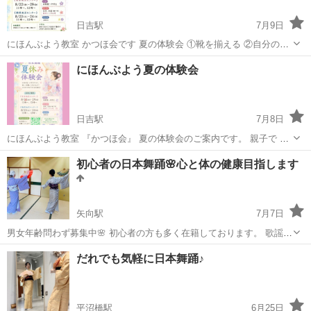
日吉駅
7月9日
にほんぶよう教室 かつほ会です 夏の体験会 ①靴を揃える ②自分の洋
服を畳む ③浴衣に着替える ④正座をする ⑤ご挨拶する ⑥踊ってみる
神奈川
横浜市
日吉駅
日本舞踊
浴衣
にほんぶよう夏の体験会
やってみませんか？ 問い合わせは http://...
日吉駅
7月8日
にほんぶよう教室 『かつほ会』 夏の体験会のご案内です。 親子で 友
達と 男の子も 是非、ご参加ください♬ お住まいの地域での開催が 可
神奈川
横浜市
日吉駅
日本舞踊
親子
初心者の日本舞踊🌸心と体の健康目指します
能な場合もございます。 気軽にお問い合わせ下さい。 横浜...
矢向駅
7月7日
男女年齢問わず募集中🌸 初心者の方も多く在籍しております。 歌謡
曲、Ｊポップ、演歌、民謡、古典、どんなジャンルでも、お好きな曲
神奈川
横浜市
矢向駅
日本舞踊
民謡
だれでも気軽に日本舞踊♪
でお稽古します。 気軽にまずは無料体験に来て下さい！ 矢向地区セン
ター 火曜日 一回3,500円...
平沼橋駅
6月25日