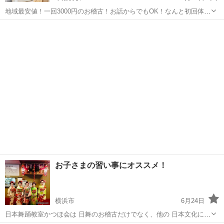
地域最安値！一回3000円のお稽古！お話からでもOK！なんと初回体験
は2000円！ みなさま、こんにちは 13年間、日本舞踊５大流派で研鑽
神奈川
横浜市
平沼橋駅
日本舞踊
POP
を積み、日本舞踊と丁寧に向き合ってきました。 現在は独立し、流派
にとらわれず「もっと...
お子さまの習い事にオススメ！
横浜市
6月24日
日本舞踊教室かつほ会は 日舞のお稽古だけでなく、他の 日本文化に触