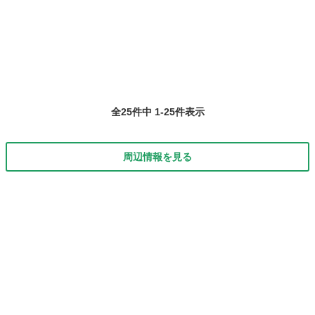
神奈川
横浜市
辻堂駅
日本舞踊
大人
着方、礼儀作法、四季を愛する日本の文化·心を日本舞踊を通じて学ん
でいきます。 ...
全25件中 1-25件表示
周辺情報を見る