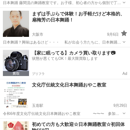
日本舞踊 藤間流の舞踊教室です。お子様、初心者の方から個別で丁寧
に指導致します。時間も相談可なので、お勤め帰りにも対応します。
大阪
大阪市
野田駅
日本舞踊
藤間流
まずは手ぶらで体験！お手軽だけど本格的、
無料体験の連絡からどうぞ！ 楽しく踊ってみませんか？
扇梅芳の日本舞踊！
https://www.yonesh...
大阪市
9月6日
日本舞踊？興味はあるけど・・・ 私が出会う方たちに、日本舞踊ど
うですか？と尋ねると、皆さん声をそろえて「ん～、興味はあるけ
大阪
大阪市
日本舞踊
敷居
【家に眠ってる】カメラ買い取ります📷
ど・・・なんか敷居が高そう」ほとんどの方が、このようにおっしゃ
状態が悪くてもOK！最大限買取します
います。 「なんのなんの、...
Ad
プリフラ
文化庁伝統文化日本舞踊おやこ教室
玉造駅
9月29日
令和6年度文化庁伝統文化日本舞踊おやこ教室 〜〜〜 参加者
募集 〜〜〜 場所 フロイデ玉造スタジオ6階 大阪市東成
大阪
大阪市
玉造駅
日本舞踊
伝統文化
初めての方も大歓迎☆日本舞踊教室☆初回体
区玉津2-1-27彩貴ビル 日時 土曜日 10時30分〜12時30分 ...