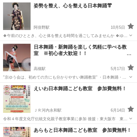
所作や着付けの習得も出来ます。 約30分の個人稽古。 年齢、経験に合
大阪
大阪市
玉造駅
日本舞踊
月謝
姿勢を整え、心を整える日本舞踊👘
わせお稽古を進めて参ります。 お子様の習い事としても歓迎です。 月
謝制 月3...
阿倍野駅
10月5日
🍀午前のひととき、心と体を整える時間を過ごしてみませんか 🍀ゆっ
たりとした動きの中で自然に体幹が鍛えられ、姿勢や所作が美しく整
大阪
大阪市
阿倍野駅
日本舞踊
姿勢
日本舞踊・新舞踊を楽しく気軽に学べる教
っていきます 🍀シンプルな料金 お月謝 ¥4,000-（2回) 🍀何歳
室 ※初心者大歓迎！！
からでも始められます ...
…
高槻駅
5月17日
"京ゆう会は、初めての方にも分かりやすい舞踊教室” ・日本舞踊・新
舞踊の個人稽古の教室です。 ・舞踊教室・大人・お子様日舞 8/15㈯夏
大阪
高槻市
高槻駅
日本舞踊
日舞
えいわ日本舞踊こども教室 参加費無料！
休みイベント開催 こども日本舞踊体験参加者募集❣❣ http://buy...
ＪＲ河内永和駅
6月14日
令和４年度文化庁伝統文化親子教室事業に参加 後援：東大阪市 東大
阪市教育委員会 日本舞踊親子教室の募集を行っています。 ご参加は無
大阪
東大阪市
ＪＲ河内永和駅
日本舞踊
親子
あらもと日本舞踊こども教室 参加費無料！
料 童謡や日本の音楽に合わせて、楽しく踊ってみませんか？ ご用意い