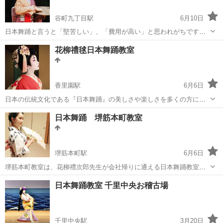
谷町九丁目駅
6月10日
日本舞踊と言うと「堅苦しい」、「費用が高い」と思われがちです
が、当教室はピアノやダンスの教室と同じような感覚で気軽に通って
大阪
大阪市
谷町九丁目駅
日本舞踊
藤間
花柳禮毬日本舞踊教室
頂ける大阪市中央区にある日本舞踊教室です。 現在のブームは古典芸
能です。日本舞踊を学ぶ事で、立ち振る...
香里園駅
6月6日
日本の伝統文化である『日本舞踊』の美しさや楽しさを多くの方に知
ってもらいたい。再発見してもらいたい。伝統芸能だからとかしこま
大阪
寝屋川市
香里園駅
日本舞踊
花柳
日本舞踊 堺筋本町教室
り、興味があるのに敷居が高いと敬遠せず、花柳流の日本舞踊を身近
に感じてもらいたいと考えております。 ...
堺筋本町駅
6月6日
堺筋本町教室は、花柳禮次郎先生が会社帰りに通える日本舞踊教室と
して開設しました。大阪の堺筋本町で５０年以上の歴史があります。
大阪
大阪市
堺筋本町駅
日本舞踊
花柳
日本舞踊教室 千里中央お稽古場
お稽古は初心者の方でも安心の個人レッスンです。着付けも指導いた
します。子どもから大人まで、未経験...
千里中央駅
3月20日