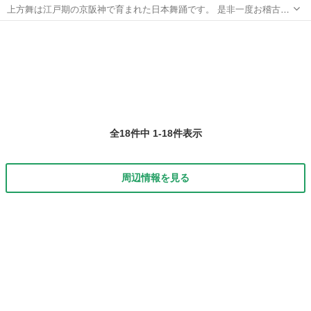
上方舞は江戸期の京阪神で育まれた日本舞踊です。 是非一度お稽古場
へお運び下さい。 2ヶ月間（全6回）のお稽古体験を実施しておりま
大阪
大阪市
玉出駅
日本舞踊
料金
す。 料金は15,000円です。 詳しくホームページをご覧ください。
http://www.wa...
全18件中 1-18件表示
周辺情報を見る