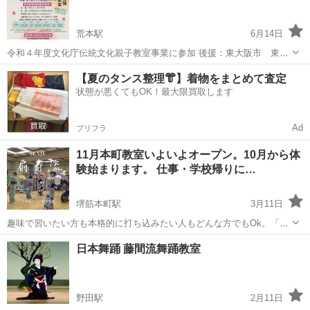
た...
荒本駅
6月14日
令和４年度文化庁伝統文化親子教室事業に参加 後援：東大阪市 東大
阪市教育委員会 日本舞踊親子教室の募集を行っています。 ご参加は無
大阪
東大阪市
荒本駅
日本舞踊
親子
【夏のタンス整理👘】着物をまとめて査定
料 童謡や日本の音楽に合わせて、楽しく踊ってみませんか？ ご用意い
状態が悪くてもOK！最大限買取します
た...
Ad
プリフラ
11月本町教室いよいよオープン。10月から体
験始まります。 仕事・学校帰りに…
堺筋本町駅
3月11日
趣味で習いたい方も本格的に打ち込みたい人もどんな方でもOk。「け
いこdeﾌｨｯﾄﾈｽ」では能楽、囃子、三味線、バレエ、社交ダンス、ヨガ
大阪
大阪市
堺筋本町駅
日本舞踊
手ぶら
日本舞踊 藤間流舞踊教室
等フィットネス感覚で習えます。 詳細は公式サイトで
http://www.nihonb...
野田駅
2月11日