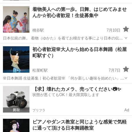
着物美人への第一歩。日舞、はじめてみませ
んか☆初心者歓迎！生徒募集中
桃谷駅
7月10日
日本伝統の舞。 着物（ゆかた）を着てお稽古する事により日本の伝統
文化を体感し、優雅な立ち居振る舞いや礼儀作法が身につきます。
大阪
大阪市
桃谷駅
日本舞踊
子役
初心者歓迎🌸大人から始める日本舞踊（松屋
又、日常生活で使わない深層筋肉を鍛えます。 将来ミュージカルや子
町駅すぐ）
役、各種オーディ...
松屋町駅
7月7日
🌸日本舞踊 生徒募集｜初心者歓迎🌸 「何か新しい趣味を始めたい」
「姿勢や所作を美しくしたい」 そんな方へ、日本舞踊を始めてみませ
大阪
大阪市
松屋町駅
日本舞踊
姿勢
【求】壊れたカメラ、売ってください📷✨
んか？ 藤間流師範・藤間耕彩が、初心者の方にも分かりやすく丁寧に
状態が悪くてもOK！最大限買取します
指...
Ad
プリフラ
ピアノやダンス教室と同じような感覚で気軽
に通って頂ける日本舞踊教室