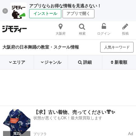
アプリならお得な情報を見逃さない！
インストール
アプリで開く
大阪府
検索
ログイン
投稿
大阪府の日本舞踊の教室・スクール情報
人気キーワード
エリア
ジャンル
詳細
新着順
【求】古い着物、売ってください👘✨
状態が悪くてもOK！最大限買取します
Ad
プリフラ