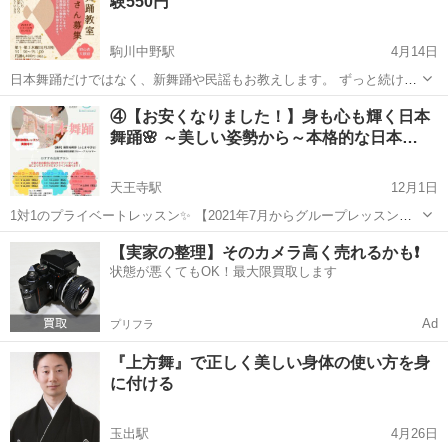
験550円
駒川中野駅
4月14日
日本舞踊だけではなく、新舞踊や民謡もお教えします。 ずっと続けら
れる趣味として、また披露できる芸を身につけるために始めてみませ
大阪
大阪市
駒川中野駅
日本舞踊
新舞踊
④【お安くなりました！】身も心も輝く日本
んか？ 丁寧にお教えしますので、踊りが未経験の方もぜひご参加くだ
舞踊🌸 ～美しい姿勢から～本格的な日本…
さい。 ～着物で踊り...
天王寺駅
12月1日
1対1のプライベートレッスン✨ 【2021年7月からグループレッスンも
スタートしました！】 【2023年1月から価格改定により下記にお月謝
大阪
大阪市
天王寺駅
日本舞踊
レッスン
【実家の整理】そのカメラ高く売れるかも❗️
記載しております】 踊るだけではなく、立ち座りや歩き方、日頃のち
状態が悪くてもOK！最大限買取します
ょっとした所...
Ad
プリフラ
『上方舞』で正しく美しい身体の使い方を身
に付ける
玉出駅
4月26日