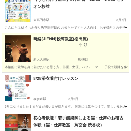
オン杉並
東高円寺駅
8月7日
こんにちは🙌 うちわ作り教室開催日の お知らせです⭐️ 大人向け、お子様向けのデザイ
東京
杉並区
東高円寺駅
書道
うちわ
時縁(JIENN)殺陣教室(松田流)
新大久保駅
8月6日
本格的に殺陣を身に着けたいと思う方、俳優、女優、パフォーマー、子役で殺陣を身につ
東京
新宿区
新大久保駅
日本芸能
殺陣
8/28浴衣着付けレッスン
表参道駅
8月6日
8月になりました！まだまだ暑い日が続きます。 体調には気をつけて、楽しい夏休みを過
東京
港区
表参道駅
着付け
浴衣
初心者歓迎！若手能楽師による謡・仕舞のお稽古
体験（謡・仕舞教室 蔦玄会 渋谷校）