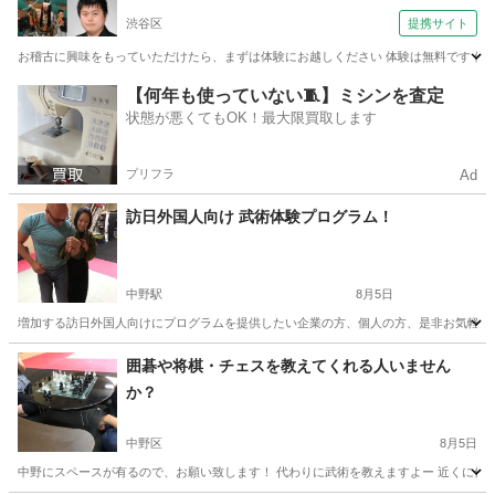
渋谷区
提携サイト
お稽古に興味をもっていただけたら、まずは体験にお越しください 体験は無料です 体
東京
渋谷区
日本舞踊
【何年も使っていない🧵】ミシンを査定
状態が悪くてもOK！最大限買取します
プリフラ
Ad
訪日外国人向け 武術体験プログラム！
中野駅
8月5日
増加する訪日外国人向けにプログラムを提供したい企業の方、個人の方、是非お気軽にメ
東京
中野区
中野駅
日本芸能
忍術
囲碁や将棋・チェスを教えてくれる人いません
か？
中野区
8月5日
中野にスペースが有るので、お願い致します！ 代わりに武術を教えますよー 近くに伺