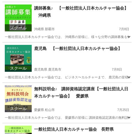
東京
墨田区
日本舞踊
カルチャー
講師募集♪ 【一般社団法人日本カルチャー協会】
沖縄県
スクール
沖縄県 那覇市
7月8日
一般社団法人日本カルチャー協会では、 沖縄県の皆様に、様々な分野の講師募集を行って
沖縄
那覇市
生活知識
鹿児島 【一般社団法人日本カルチャー協会】
スクール
鹿児島県 鹿児島市
7月8日
一般社団法人日本カルチャー協会では、 ビジネス〜カルチャーまで、 鹿児島の皆様に、 
鹿児島
鹿児島市
生活知識
鹿児島
生活知識
カルチャー
無料説明会♪ 講師資格認定講座【一般社団法人日
本カルチャー協会】 愛媛県
スクール
愛媛県 松山市
7月25日
一般社団法人日本カルチャー協会では、 愛媛県の皆様に 講師資格認定講座の無料説明会を
愛媛
松山市
資格
カルチャー
一般社団法人日本カルチャー協会 長野県