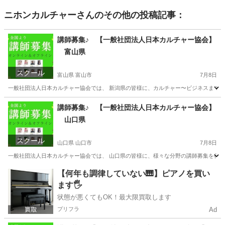
ニホンカルチャー
さんのその他の投稿記事：
講師募集♪ 【一般社団法人日本カルチャー協会】
富山県
スクール
富山県 富山市
7月8日
一般社団法人日本カルチャー協会では、 新潟県の皆様に、カルチャー〜ビジネスまで、様
富山
富山市
ものづくり
講師募集♪ 【一般社団法人日本カルチャー協会】
山口県
スクール
山口県 山口市
7月8日
一般社団法人日本カルチャー協会では、 山口県の皆様に、様々な分野の講師募集を行って
山口
山口市
資格
【何年も調律していない🎹】ピアノを買い
ます🖐️
状態が悪くてもOK！最大限買取します
プリフラ
Ad