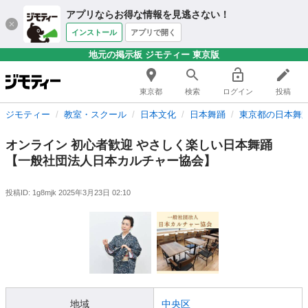
アプリならお得な情報を見逃さない！
インストール
アプリで開く
地元の掲示板 ジモティー 東京版
東京都
検索
ログイン
投稿
ジモティー
教室・スクール
日本文化
日本舞踊
東京都の日本舞
オンライン 初心者歓迎 やさしく楽しい日本舞踊
【一般社団法人日本カルチャー協会】
投稿ID: 1g8mjk
2025年3月23日 02:10
地域
中央区