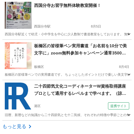
東京
中野区
その他
西国分寺お習字無料体験教室開催！
西国分寺駅
8月5日
西国分寺駅近くで幼児・小中学生を中心に少人数制で書道教室をしております。 無料体
東京
国分寺市
西国分寺駅
書道
習字
板橋区の皆様筆ペン実用書道「お名前を10分で美
文字に」zoom無料参加キャンペーン通常3500円
が無料に‼️
板橋区
8月4日
板橋区の皆様筆ペンでの実用書道です。 ちょっとしたポイントだけで優しい美文字に❣️
東京
板橋区
書道
文字
二十四節気文化コーディネーターW資格取得講座
プロとして通用するレベルまで学べます。（諒設
計アーキテクトラーニング 本校）
港区
提携サイト
旧暦、新暦などの知識から二十四節気と七十二気候、それぞれの特徴や季節ごとの旬を使
東京
港区
その他
もっと見る