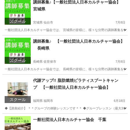
講師募集♪【一般社団法人日本カルチャー協会】
宮城県
スクール
宮城県 仙台市
7月8日
一般社団法人日本カルチャー協会では、 宮城県の皆様に、様々な分野の講師募集を行って
宮城
仙台市
その他
講師募集♪ 【一般社団法人日本カルチャー協会】
長崎県
スクール
長崎県 佐世保市
7月8日
一般社団法人日本カルチャー協会では、 長崎県の皆様に、様々な分野の講師募集を行って
長崎
佐世保市
生活知識
オンライン
代謝アップ!! 脂肪燃焼ピラティスブートキャン
プ 【一般社団法人日本カルチャー協会】
スクール
福岡県 福岡市
6月18日
◆【講座紹介】 ＊＊グループの体験レッスンです＊＊ ◆グループレッスン（最大3名）
福岡
福岡市
ヨガ
カルチャー
一般社団法人日本カルチャー協会 千葉