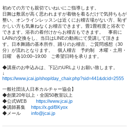
初めての方でも親切ていねいにご指導します。　

日舞は敷居が高く思われますが着物を着るだけで気持ちもが
整い、オンラインレッスンは近くにお稽古場がない方、恥ず
かしい方も気兼ねなくお稽古できます。畳1畳程度と浴衣で
できます。浴衣の着付けからお稽古もできます。　事前に
LAINの交換をし、当日はLINEの動画にて受講して頂きま
す。日本舞踊の基本所作、踊りのお稽古、ご質問感想（30
分）が流れとなります。　個人稽古　予約制　木曜・土用・
日曜　各10:00~19:00　ご希望日時を承ります。

◆講座のお申込みは、下記のURLよりお願い致します。

https://www.jcai.jp/shop/day_chair.php?sid=441&dcid=2555
一般社団法人日本カルチャー協会】

◆創業20年以上・全国50教室以上

◆公式WEB　　
https://www.jcai.jp
◆講師募集　 
https://x.gd/BKyox
◆メール　 　
info@jcai.jp