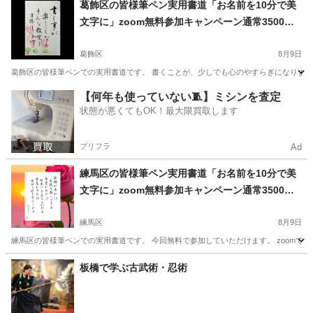
葛飾区の皆様筆ペン実用書道「お名前を10分で美
文字に」zoom無料参加キャンペーン通常3500円
が無料に‼️
葛飾区
8月9日
葛飾区の皆様筆ペンでの実用書道です。 書くことが、少しでも心のやすらぎになりますよ
東京
葛飾区
書道
文字
【何年も使っていない🧵】ミシンを査定
状態が悪くてもOK！最大限買取します
プリフラ
Ad
練馬区の皆様筆ペン実用書道「お名前を10分で美
文字に」zoom無料参加キャンペーン通常3500円
が無料に‼️
練馬区
8月9日
練馬区の皆様筆ペンでの実用書道です。 今回無料で参加していただけます。 zoomでの
東京
練馬区
書道
板橋で学ぶ古武術・忍術