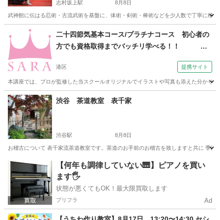
志村坂上駅
8月8日
武神館に伝はる忍術・古流武術を基盤に、体術・剣術・棒術などを少人数で丁寧に稽古し
東京
板橋区
志村坂上駅
その他
忍術
二十四節気基本コース/プラチナコース 初心者の
方でも資格取得までバッチリ学べる！！
（SARAスクール 本校）
港区
提携サイト
本講座では、プロが監修した当スクールオリジナルでイラストや写真も添えた分かりやす
東京
港区
その他
渋谷 茶道教室 表千家
渋谷駅
8月8日
お稽古について 表千家流茶道教室です。茶道のお手前のお稽古を致しますと共に 季節の
東京
渋谷区
渋谷駅
茶道
表千家
【何年も調律していない🎹】ピアノを買い
ます🖐️
状態が悪くてもOK！最大限買取します
プリフラ
Ad
【うちわ作り教室】8月17日 13:20〜14:30 セシ