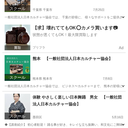
スクール
千葉県 千葉市
7月25日
一般社団法人日本カルチャー協会では、 千葉の皆様に、 様々なサポートをご提供させてい
千葉
千葉市
その他
オンライン
【求】壊れててもOK⭕️カメラ買います📷
状態が悪くてもOK！最大限買取します
プリフラ
Ad
熊本 【一般社団法人日本カルチャー協会】
スクール
熊本県 熊本市
7月8日
一般社団法人日本カルチャー協会では、 ビジネス〜カルチャーまで、 熊本の皆様に、 オ
熊本
熊本市
生活知識
熊本
生活知識
カルチャー
体験 やさしく楽しい日本舞踊 男女 【一般社団
法人日本カルチャー協会】
スクール
墨田区
5月16日
◆【講座紹介】 初心者歓迎！ 踊る事が好き、キレイな立ち振舞い、和文化にご興味のあ