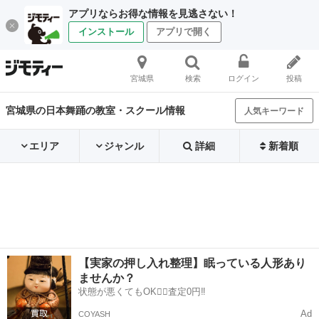
アプリならお得な情報を見逃さない！
インストール
アプリで開く
宮城県
検索
ログイン
投稿
宮城県の日本舞踊の教室・スクール情報
人気キーワード
エリア
ジャンル
詳細
新着順
【実家の押し入れ整理】眠っている人形あり
ませんか？
状態が悪くてもOK🙆‍♀️査定0円‼️
Ad
COYASH