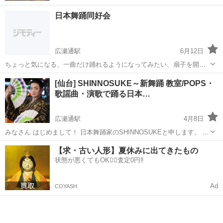
日本舞踊同好会
広瀬通駅
6月12日
ちょっと気になる、一曲だけ踊れるようになってみたい、扇子を開い
てみたい、着物の着方、畳み方を覚えたい、 そんな気軽な気持ちで大
宮城
仙台市
広瀬通駅
日本舞踊
同好会
[仙台] SHINNOSUKE～新舞踊 教室/POPS・
丈夫。 立ち上げたばかり、個人レッスン、グループレッスン、ワーク
歌謡曲・演歌で踊る日本…
ショップ可 古典舞踊、新舞踊、歌...
広瀬通駅
4月8日
みなさん はじめまして！ 日本舞踊家のSHINNOSUKEと申します。 こ
の度、大好きな仙台にて新舞踊教室をスタートすることになりまし
宮城
仙台市
広瀬通駅
日本舞踊
新舞踊
【求・古い人形】夏休みに出てきたもの
た！ 下記詳細と講師のプロフィールをご覧いただき、お気軽にお問い
状態が悪くてもOK🙆‍♀️査定0円‼️
合わせ...
Ad
COYASH