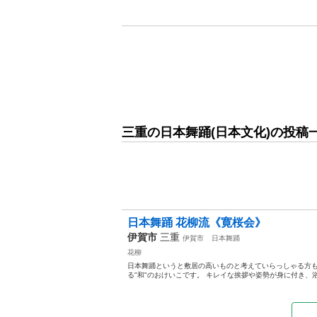
三重の日本舞踊(日本文化)の投稿
日本舞踊 花柳流《寛桜会》
伊賀市
三重
伊賀市
日本舞踊
花柳
日本舞踊というと敷居の高いものと考えていらっしゃる方
る"和"のおけいこです。 キレイな挨拶や姿勢が身に付き、