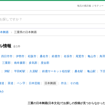
地元の掲示板 ジモティー
日本舞踊
三重県の日本舞踊
ル情報
全1件
四日市市
伊勢市
松阪市
桑名市
鈴鹿市
名張市
尾鷲市
亀山市
鳥
三重郡
南牟婁郡
多気郡
度会郡
津駅
平田町駅
久居駅
鈴鹿サーキット稲生駅
桑名駅
亀山駅
下
書道
茶道
ペン字
日本芸能
日本舞踊
作法
その他
仲介
三重の日本舞踊(日本文化)でお探しの投稿が見つからなかっ