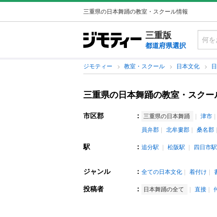
三重県の日本舞踊の教室・スクール情報
三重版
都道府県選択
ジモティー
教室・スクール
日本文化
三重県の日本舞踊の教室・スクー
市区郡
：
三重県の日本舞踊
津市
員弁郡
北牟婁郡
桑名郡
駅
：
追分駅
松阪駅
四日市駅
ジャンル
：
全ての日本文化
着付け
投稿者
：
日本舞踊の全て
直接