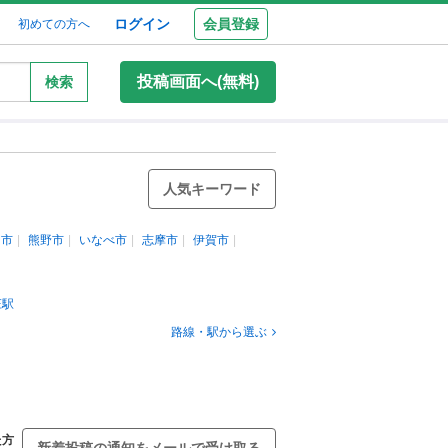
ログイン
会員登録
初めての方へ
投稿画面へ(無料)
検索
人気キーワード
羽市
熊野市
いなべ市
志摩市
伊賀市
庄駅
路線・駅から選ぶ
た方
新着投稿の通知をメールで受け取る