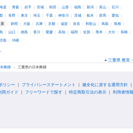
海道
青森
岩手
宮城
秋田
山形
福島
新潟
富山
石川
梨
長野
東京
埼玉
千葉
神奈川
茨城
栃木
群馬
愛知
三重
静岡
大阪
兵庫
京都
滋賀
奈良
和歌山
鳥取
島根
島
山口
徳島
香川
愛媛
高知
福岡
佐賀
熊本
大分
長崎
児島
沖縄
へ
三重県 教室
日本舞踊
三重県の日本舞踊
ポリシー
プライバシーステートメント
健全化に資する運用方針
利用ガイド
フリーワードで探す
特定商取引法の表示
利用者情