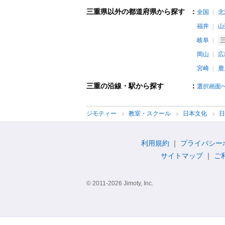
三重県以外の都道府県から探す
：
全国
北
福井
山
岐阜
岡山
広
宮崎
鹿
三重の沿線・駅から探す
：
選択画面
ジモティー
教室・スクール
日本文化
利用規約
プライバシー
サイトマップ
ご
© 2011-2026 Jimoty, Inc.