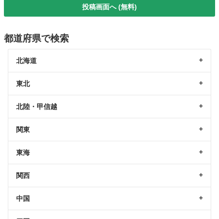
投稿画面へ (無料)
都道府県で検索
北海道
東北
北陸・甲信越
関東
東海
関西
中国