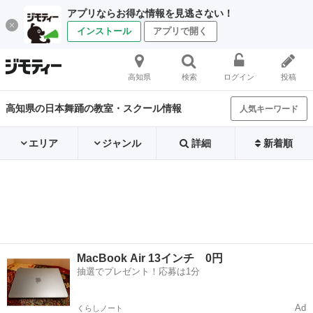
アプリならお得な情報を見逃さない！
インストール
アプリで開く
高知県
検索
ログイン
投稿
高知県の日本舞踊の教室・スクール情報
人気キーワード
エリア
ジャンル
詳細
新着順
MacBook Air 13インチ 0円
抽選でプレゼント！応募は1分
Ad
くらしノート