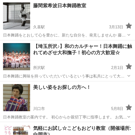
のレクチャーと独特の手や足の動きの基本所作を学び、踊りのお稽古
埼玉
草加市
草加駅
日本舞踊
講座
藤間紫希波日本舞踊教室
では扇を使い、ご存じの『さくらさくら』を舞ってみます。 お稽古セ
ットには浴衣一式と扇が付き、着付と...
久喜駅
3月13日
日本舞踊をとおして心を豊かに、新たな自分を、発見しませんか 藤間
紫希波日本舞踊教室３つの特徴 一人ひとりの学び力に合わせ、曲を選
埼玉
久喜市
久喜駅
日本舞踊
藤間
【埼玉所沢♪】和のカルチャー！日本舞踊に触
定し稽古を進めていきます。 紫派藤間流の特徴は「粋でおおらかな歌
れてめざせ大和撫子！初心の方大歓迎☆
舞伎舞踊」です。 家...
所沢駅
2月1日
日本舞踊に興味を持っていただいているという事は私共にとって大き
な喜びです。 気軽に、そして無理なく安心して継続できるお稽古を目
埼玉
所沢市
所沢駅
日本舞踊
舞踊
美しい姿をお探しの方へ！
指しております。 （池袋駅徒歩5分、副都心線氷川台、埼玉所沢、綾
瀬、埼玉久喜、また奈良県な...
川口市
5月8日
日本舞踊教室の案内です。 初心からか親切丁寧に指導します。 お気軽
にお問合せ下さい！
埼玉
川口市
日本舞踊
気軽にお試し☆こどもおどり教室（開催場所:
白岡市）