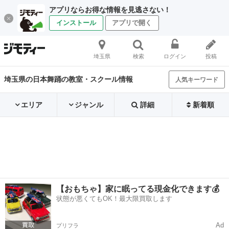
アプリならお得な情報を見逃さない！
インストール
アプリで開く
埼玉県
検索
ログイン
投稿
埼玉県の日本舞踊の教室・スクール情報
人気キーワード
エリア
ジャンル
詳細
新着順
【おもちゃ】家に眠ってる現金化できます💰
状態が悪くてもOK！最大限買取します
Ad
プリフラ