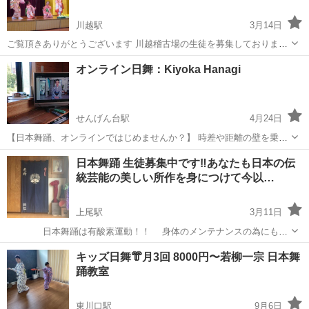
川越駅
3月14日
ご覧頂きありがとうございます 川越稽古場の生徒を募集しております
老若男女問いません！ 健康維持や運動不足解消したい方、本格的に習
埼玉
川越市
川越駅
日本舞踊
扇子
オンライン日舞：Kiyoka Hanagi
いたい方などお一人お一人の目的にあったお稽古を心がけておりま
す！ 着物の着方から美しい所...
せんげん台駅
4月24日
【日本舞踊、オンラインではじめませんか？】 時差や距離の壁を乗り
越えて お好きな環境でレッスンを受けられる！ あなたのお部屋が日舞
埼玉
春日部市
せんげん台駅
日本舞踊
南青山
日本舞踊 生徒募集中です‼︎あなたも日本の伝
教室！ 対面式同様「鏡稽古」 ※鏡稽古とは、見えたままのお稽古（私
統芸能の美しい所作を身につけて今以…
の左手があなた...
上尾駅
3月11日
日本舞踊は有酸素運動！！ 身体のメンテナンスの為にも、
日本舞踊を始めませんか？ もちろん、着物も着付けできるようにな
埼玉
上尾市
上尾駅
日本舞踊
日本舞踊協会
キッズ日舞👘月3回 8000円〜若柳一宗 日本舞
りますよ！ (日本文化に興味がある外国の方も歓迎です‼︎) お稽古場
踊教室
には、下は１桁...
東川口駅
9月6日