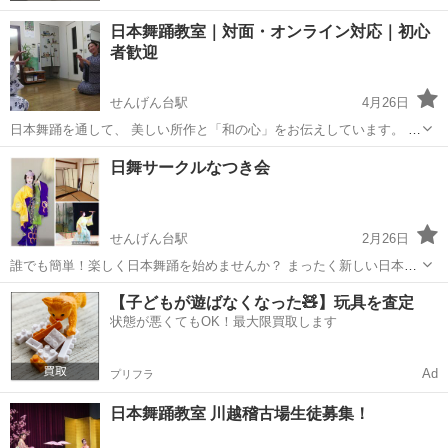
日本舞踊教室｜対面・オンライン対応｜初心
者歓迎
せんげん台駅
4月26日
日本舞踊を通して、 美しい所作と「和の心」をお伝えしています。 埼
玉県春日部市の対面稽古と、 オンラインでの指導の両方に対応してお
埼玉
春日部市
せんげん台駅
日本舞踊
所作
日舞サークルなつき会
ります。 初心者の方から経験者まで、 年齢・環境に合わせて丁寧に指
導いたしま...
せんげん台駅
2月26日
誰でも簡単！楽しく日本舞踊を始めませんか？ まったく新しい日本舞
踊の教室 日舞サークルなつき会です。 「日本舞踊」と聞くと敷居が
埼玉
越谷市
せんげん台駅
日本舞踊
日舞
【子どもが遊ばなくなった🧸】玩具を査定
高い、お金がかかりそう、踊りが難しそうと思いませんか？ そんな
状態が悪くてもOK！最大限買取します
方々のために...
Ad
プリフラ
日本舞踊教室 川越稽古場生徒募集！