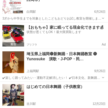
白岡駅
6月24日
3才から中学生までを対象としたこどもおどりお試し教室を開催します
☆ 申し込み不要（人数把握のため問合わせよりコメントのみお願いし
埼玉
白岡市
白岡駅
日本舞踊
伝統文化
【おもちゃ】家に眠ってる現金化できます💰
ます）、参加費も無料です！ この機会にお気軽に伝統文化に触れてみ
状態が悪くてもOK！最大限買取します
ませんか♪ 開催日 2026年...
Ad
プリフラ
埼玉県上福岡🔴新舞踊・日本舞踊教室 🔴
Yunosuke 演歌・J-POP・民…
上福岡駅
9月26日
✔️楽しく踊ってみたい・運動不足解消したい！ ✔️日本文化、新舞踊
【日本舞踊】に興味がある! ✔️伝統芸能に触れてみたい！ ✔️家事・育
埼玉
川越市
上福岡駅
日本舞踊
新舞踊
はじめての日本舞踊（子供教室）
児や仕事の疲れを解消し、リフレッシュしたい！ ✔️子供の習い事に！
痩せたい！ ...
吉川駅
12月23日