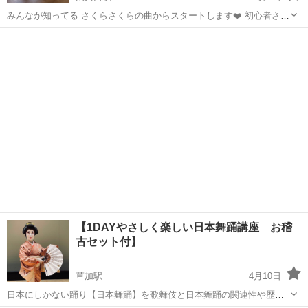
みんなが知ってる さくらさくらの曲からスタートします❤️ 初心者さん
でも、わかりやすく教えます。 お気軽にお問い合わせください😊 持ち
埼玉
川口市
東川口駅
日本舞踊
日舞
物はありません。 動きやすい服装でご参加ください。 浴衣、扇子、
無料で貸出します（要予...
【1DAYやさしく楽しい日本舞踊講座 お稽
古セット付】
草加駅
4月10日
日本にしかない踊り【日本舞踊】を歌舞伎と日本舞踊の関連性や歴史