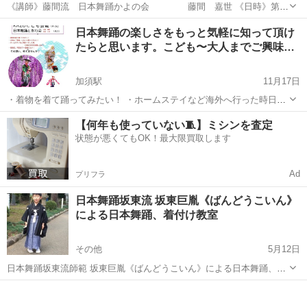
《講師》藤間流 日本舞踊かよの会 藤間 嘉世 《日時》第
2・4日曜日 3才～6才クラス 10：00～11：00 小学
埼玉
吉川市
吉川駅
日本舞踊
クラス
日本舞踊の楽しさをもっと気軽に知って頂け
生クラス 11：30～12：45 《受講料》3才～6才クラス 月...
たらと思います。こども〜大人までご興味…
加須駅
11月17日
・着物を着て踊ってみたい！ ・ホームステイなど海外へ行った時日本
の文化を披露したい！ ・結婚式、同窓会で一曲踊ってみたい！ ・昔習
埼玉
加須市
加須駅
日本舞踊
小唄
【何年も使っていない🧵】ミシンを査定
っていたけど、また気軽に始めたい！ その想い、叶えませんか？ 古
状態が悪くてもOK！最大限買取します
典、小唄...
Ad
プリフラ
日本舞踊坂東流 坂東巨胤《ばんどうこいん》
による日本舞踊、着付け教室
その他
5月12日
日本舞踊坂東流師範 坂東巨胤《ばんどうこいん》による日本舞踊、着
付けの指導教室になります。お子様には姿勢と集中力を増す所作から
埼玉
その他
日本舞踊
舞踊
始め、年配の方には普段使わない筋肉を使う健康にも良い指導を行っ