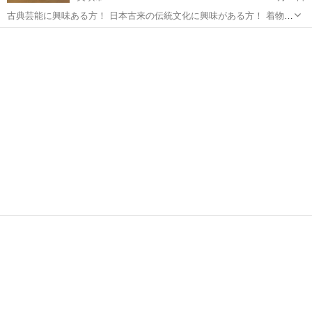
古典芸能に興味ある方！ 日本古来の伝統文化に興味がある方！ 着物に
興味がある方には 日本舞踊がお勧めです！ 日本舞踊は日本古来から
北海道
美唄市
日本舞踊
藤間流
ある舞踊を独自に発展させてきた伝統舞踊です。 曲にはストーリーが
あり、役柄がありま...