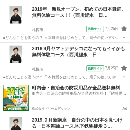
2019年 新規オープン。初めての日本舞踊。
無料体験コース！!（西川鯉永 日…
7月25日
提携サイト
札幌市
●どんなことを習うの？ 日本舞踊をはじめとして、扇子の使い方や着
物の着付けなどをお稽古します。 もちろん礼儀作法も自然に身につい
北海道
札幌市
日本舞踊
2018.9月ヤマトナデシコになってもイイかも.
ていきます。 お一人おひとり、講師と1対1のお稽古ですので きめ細か
無料体験コース（西川鯉永 日…
なことまでしっかり身につけ...
7月25日
提携サイト
札幌市
●どんなことを習うの？ 日本舞踊をはじめとして、扇子の使い方や着
物の着付けなどをお稽古します。 もちろん礼儀作法も自然に身につい
北海道
札幌市
日本舞踊
町内会・自治会の防災用品が全品送料無料
ていきます。 お一人おひとり、講師と1対1のお稽古ですので きめ細か
町内会・自治会の防災用品が全品送料無料！「防災備蓄
なことまでしっかり身につけ...
用品ドットコム」
Ad
株式会社ドリームデッサン
2019.９月新講座 自分の中の日本を見つけ
る・日本舞踊コース.地下鉄駅徒歩３…