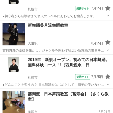
7月25日
提携サイト
札幌市
●初心者から経験者まで個人のレベルにあわせてお稽古します。
講師と１対１の個人稽古できめ細やかなことまでしっかり身に付
北海道
札幌市
日本舞踊
新舞踊美月流舞踊教室
きます。安心です。 日本舞踊を通して着付け礼儀作法も自然と
身に付きます ●着物を着た...
大通駅
8月25日
古典舞踊の基礎を生かし、ジャンルを問わず幅広い新舞踊の世界を覗
いてみませんか？ 時にはお好きな演歌、歌謡曲、ポップス、クラシッ
北海道
札幌市
大通駅
日本舞踊
新舞踊
2019年 新規オープン。初めての日本舞踊。
ク等々、心と身体で表現する楽しさを体験してみませんか？
無料体験コース！!（西川鯉永 日…
7月25日
提携サイト
札幌市
●どんなことを習うの？ 日本舞踊をはじめとして、扇子の使い方や着
物の着付けなどをお稽古します。 もちろん礼儀作法も自然に身につい
北海道
札幌市
日本舞踊
藤間流 日本舞踊教室【菖寿会】【さくら教
ていきます。 お一人おひとり、講師と1対1のお稽古ですので きめ細か
室】
なことまでしっかり身につけ...
美唄市
8月21日