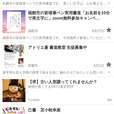
札幌市の皆様筆ペンでの実用書道です。 美しい文字は、心を整える。
あなたのお名前を美しく書くためのポイントを、 わずか10分で丁寧に
北海道
札幌市
書道
筆ペン
函館市の皆様筆ペン実用書道「お名前を10分
お伝えしています。 オンラインだから、全国どこからでもご参加いた
で美文字に」zoom無料参加キャンペ…
だけます。 楽しみ...
函館市
6月27日
函館市の皆様筆ペンでの実用書道です。 今回無料で参加していただけ
ます。 筆ペンで書く実用書道のオンラインレッスンを行っています。
北海道
函館市
書道
筆ペン
アトリエ蒼 書道教室 生徒募集中
「字に自信がない…」という方でも大丈夫。 お名前や日常の文字を、
“ふんわり...
室蘭市
6月1日
新学期を迎え学校の授業で始まる前に 触れさせてみたいとお思いの親
御さま また、 習字が苦手な方や 学生時習っていたけど もう一度頑張
北海道
室蘭市
書道
アトリエ
【求】古い人形譲ってくれませんか？
ってみたい方 お気軽にお問い合わせください。 講義の主な内容は...
状態が悪くてもOK🙆‍♀️査定0円‼️
Ad
COYASH
己書 苫小牧幸座