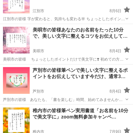
江別市
8月6日
江別市の皆様 字が変わると、気持ちも変わる🌸 ちょっとしたポイント
だけで優しい美文字に❣️ 筆ペンで楽しく学ぶ！オンラインで気軽に参
北海道
江別市
書道
筆ペン
美唄市の皆様あなたのお名前をたった10分
加 笑顔あふれるレッスン、初心者歓迎✨ 詳細は「投稿者にメールで問
で、美しい文字に整えるコツをお伝えして…
い合わ...
美唄市
8月4日
美唄市の皆様 ちょっとしたポイントだけで美文字に❣️ 初めての方
も、 字に自信がない方も、大丈夫。 画面越しでも笑顔があふれる、
北海道
美唄市
書道
文字
芦別市の皆様筆ペンで美しい文字に整えるポ
あたたかい時間をお届けします🌸 今だけ、通常3,500円の講座が【無
イントをお伝えしています今だけ、通常3…
料キャンペー...
芦別市
8月4日
芦別市の皆様 あなたも、「書を楽しむ」時間、始めてみませんか？
ちょっとしたポイントだけで優しい美文字に❣️ オンラインだから、お
北海道
芦別市
書道
筆ペン
稚内市の皆様筆ペン実用書道「お名前を10分
うちから気軽に参加OK。 パソコン・タブレット・スマホ、どれでも
で美文字に」zoom無料参加キャンペ…
OK。 クリックひとつ...
稚内市
7月9日