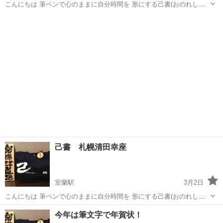
こんにちは 筆ペンで心のままに自分時間を 形にする己書(おのれしょ)
幸座の ご案内です 思わず笑顔になる味わいのある文字や絵を 描くコ
北海道
札幌市
室蘭駅
書道
文字
ツを全てお伝えします 上手い下手もなく 自分でも驚くほどの作品が
出来上がり 開催...
己書 札幌清田幸座
室蘭駅
3月2日
こんにちは 筆ペンで心のままに自分時間を 形にする己書(おのれしょ)
幸座の ご案内です 思わず笑顔になる味わいのある文字や絵を 描くコ
北海道
札幌市
室蘭駅
書道
師範
今年は筆文字で年賀状！
ツを全てお伝えします 上手い下手もなく 自分でも驚くほどの作品が