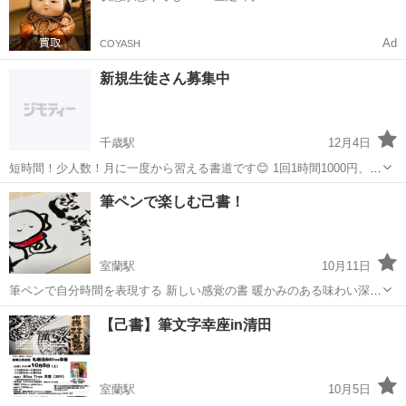
Ad
COYASH
新規生徒さん募集中
千歳駅
12月4日
短時間！少人数！月に一度から習える書道です😊 1回1時間1000円、月
に1回から習える書道教室です。 幼稚園さんから、大人までマイペー
北海道
千歳市
千歳駅
書道
少人数
筆ペンで楽しむ己書！
スで通うことができます。 毎週水曜15時から17時、土曜13時から17時
教室...
室蘭駅
10月11日
筆ペンで自分時間を表現する 新しい感覚の書 暖かみのある味わい深い
文字を書いてみませんか オンラインでも学べます 一講座120分(準備&
北海道
室蘭市
室蘭駅
書道
筆ペン
【己書】筆文字幸座in清田
評価含む) 講座代 2200円 他、必要なものは 筆ペン中字(顔料) 筆ペン
薄墨...
室蘭駅
10月5日