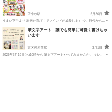
苫小牧駅
5月30日
うまい下手より 出来た喜び！でマインドが成長します 今、時代から求
められている 筆ペンで楽しむ書画 リクエストにお応えして 宮永幸座
北海道
苫小牧市
苫小牧駅
書道
書画
筆文字アート 誰でも簡単に可愛く書けちゃ
復活いたします オンラインでも承ります 師範推薦コースも ご用意さ
います
せていただいており...
東区役所前駅
3月1日
2026年3月19日(木)10時から 筆文字アートやってみませんか。 キレイ
に書けなくても大丈夫です^_^ 堅苦しい雰囲気は一切ありません！ お
北海道
札幌市
東区役所前駅
書道
文字
話ししながら自由に書いていただきたいです。 イラストや字に自信が
な...