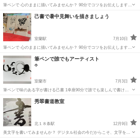
筆ペンで 心のままに描いてみませんか？ 90分でコツをお伝えします 7
月13日(月) 13時〜14時 30分 15時〜16時 30分 幸座代 1講座2000円(税
北海道
室蘭市
東室蘭駅
書道
筆ペン
己書で暑中見舞いを描きましょう
別) 持ち物 ぺんてる筆ペン 中字 貸し出し用あり(無...
室蘭駅
7月10日
筆ペンで 心のままに描いてみませんか？ 90分でコツをお伝えします 7
月24日(金) 13時〜14時 30分 15時〜16時 30分 幸座代 1講座2000円(税
北海道
室蘭市
室蘭駅
書道
筆ペン
筆ペンで誰でもアーティスト
別) 持ち物 ぺんてる筆ペン 中字 貸し出し用あり(無...
室蘭市
7月3日
筆ペンで味のある字が書ける己書 1幸座90分で誰でも楽しんで書ける
己書です 受講料 1幸座2000円＋税 ぺんてる中字を使います
北海道
室蘭市
書道
筆ペン
秀翠書道教室
北１８条駅
12月9日
美文字を書いてみませんか？ デジタル社会の今だからこそ、文字を書
く楽しさをお伝えします。 ★イベント・出張書道講師・作品提供・オ