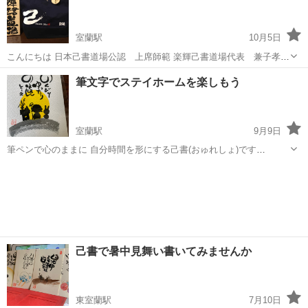
出来上がり 開催...
室蘭駅
10月5日
こんにちは 日本己書道場公認 上席師範 楽輝己書道場代表 兼子孝子
です 10月6日(水) 伊達市大町ミニギャラリーにて 11時から15時の間で
北海道
伊達市
室蘭駅
書道
文字
筆文字でステイホームを楽しもう
120分 一幸座2200縁 どなたでも、味のある筆文字のコツを 全てお伝え
し...
室蘭駅
9月9日
筆ペンで心のままに 自分時間を形にする己書(おゅれしょ)です
2021.9.13 13時〜15時 室蘭市中島町1 日昇堂 レンタルスペース アル
北海道
室蘭市
室蘭駅
書道
文字
コ2F 一幸座120分 2200縁 初回持ち物はワクワクする💕でご参加下
さ...
己書で暑中見舞い書いてみませんか
東室蘭駅
7月10日