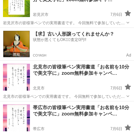
に聞こえますが、...
岩見沢市
7月6日
岩見沢市の皆様筆ペンでの実用書道です。 今回無料で参加していただ
けます。 ちょっとしたポイントだけで優しい美文字に❣️ まずあなたの
北海道
岩見沢市
書道
筆ペン
【求】古い人形譲ってくれませんか？
お名前をすぐに美文字にしてみませんか？ 対面の教室と変わりなく地
状態が悪くてもOK🙆‍♀️査定0円‼️
域が離れている事...
Ad
COYASH
北見市の皆様筆ペン実用書道「お名前を10分
で美文字に」zoom無料参加キャンペ…
北見市
7月6日
北見市の皆様筆ペンでの実用書道です。 今回無料で参加していただけ
ます。 ちょっとしたポイントだけで優しい美文字に❣️ まずあなたのお
北海道
北見市
書道
筆ペン
帯広市の皆様筆ペン実用書道「お名前を10分
名前をすぐに美文字にしてみませんか？ 対面の教室と変わりなく地域
で美文字に」zoom無料参加キャンペ…
が離れている事も...
帯広市
7月6日