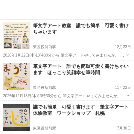
筆文字アート教室 誰でも簡単 可愛く書け
ちゃいます
東区役所前駅
12月23日
2026年1月22日(木)13時30分から 筆文字アートやってみませんか。 キ
レイに書けなくても大丈夫です^_^ 堅苦しい雰囲気は一切ありませ
北海道
札幌市
東区役所前駅
書道
文字
筆文字アート 誰でも簡単可愛く書けちゃい
ん！ お話ししながら自由に書いていただきたいです。 イラストや字
ます ほっこり笑顔幸せ筆時間
に...
東区役所前駅
11月23日
2025年12月18日(木)13時30分から 筆文字アートやってみませんか。 キ
レイに書けなくても大丈夫です^_^ 堅苦しい雰囲気は一切ありませ
北海道
札幌市
東区役所前駅
書道
文字
誰でも簡単 可愛く書けます 筆文字アート
ん！ お話ししながら自由に書いていただきたいです。 イラストや字...
体験教室 ワークショップ 札幌
東区役所前駅
7月30日