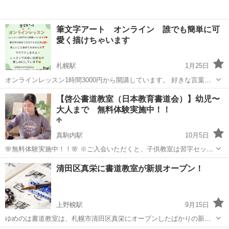
筆文字アート オンライン 誰でも簡単に可
愛く描けちゃいます
札幌駅
1月25日
オンラインレッスン1時間3000円から開講しています。 好きな言葉
や、季節のカードを書いたりしています⭐︎ 筆文字が初めての方でも大
北海道
札幌市
札幌駅
書道
文字
【啓公書道教室（日本教育書道会）】幼児〜
丈夫(^^) 誰でも簡単に可愛く書けちゃいます！ 楽しくお話ししながら
大人まで 無料体験実施中！！
書いてます♡ 楽...
真駒内駅
10月5日
🌸無料体験実施中！！🌸 ※ご入会いただくと、子供教室は習字セット
一式プレゼントいたします ◆教室を始めて50年のベテラン女性指導者
北海道
札幌市
真駒内駅
書道
ひろこ
清田区真栄に書道教室が新規オープン！
が少人数制で幼児〜大人まで丁寧にご指導いたします ◇教科書漢字
の...
上野幌駅
9月15日
ゆめのは書道教室は、札幌市清田区真栄にオープンしたばかりの新し
い書道教室です。 指導者は普段は学校の先生です。いつも子どもたち