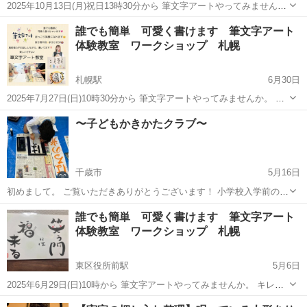
2025年10月13日(月)祝日13時30分から 筆文字アートやってみません
か。 キレイに書けなくても大丈夫です^_^ 堅苦しい雰囲気は一切あり
北海道
札幌市
東区役所前駅
書道
文字
誰でも簡単 可愛く書けます 筆文字アート
ません！ お話ししながら自由に書いていただきたいです。 イラスト...
体験教室 ワークショップ 札幌
札幌駅
6月30日
2025年7月27日(日)10時30分から 筆文字アートやってみませんか。 キ
レイに書けなくても大丈夫です^_^ 堅苦しい雰囲気は一切ありませ
北海道
札幌市
札幌駅
書道
文字
〜子どもかきかたクラブ〜
ん！ お話ししながら自由に書いていただきたいです。 イラスト...
千歳市
5月16日
初めまして。 ご覧いただきありがとうございます！ 小学校入学前のお
子様を対象に 文字（ひらがな・カタカナ・自分の名前など） の書き方
北海道
千歳市
書道
文字
誰でも簡単 可愛く書けます 筆文字アート
を学ぶ少人数制クラブを 6月より開催予定です。 まだ文字が書けな
体験教室 ワークショップ 札幌
い・読めないお子様も大丈夫...
東区役所前駅
5月6日
2025年6月29日(日)10時から 筆文字アートやってみませんか。 キレイ
に書けなくても大丈夫です^_^ 堅苦しい雰囲気は一切ありません！ お
北海道
札幌市
東区役所前駅
書道
文字