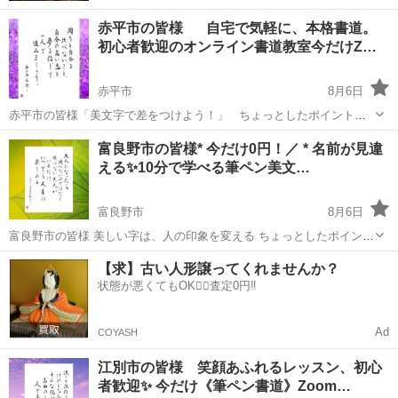
赤平市の皆様 自宅で気軽に、本格書道。
初心者歓迎のオンライン書道教室今だけZ…
赤平市
8月6日
赤平市の皆様「美文字で差をつけよう！」 ちょっとしたポイントだ
けで優しい美文字に❣️ 皆さん 趣味を通じてとっても和気あいあいと
北海道
赤平市
書道
オンライン
富良野市の皆様* 今だけ0円！／ * 名前が見違
書く事を楽しんでいらっしゃいます。 きっときっと 良かったと思っ
える✨10分で学べる筆ペン美文…
ていただけると思...
富良野市
8月6日
富良野市の皆様 美しい字は、人の印象を変える ちょっとしたポイント
だけで優しい美文字に❣️ 筆ペンであなたの名前を魅力的に✨ オンライ
北海道
富良野市
書道
筆ペン
【求】古い人形譲ってくれませんか？
ン書道教室・無料体験受付中！ お申し込みは「投稿者にメールで問い
状態が悪くてもOK🙆‍♀️査定0円‼️
合わ...
Ad
COYASH
江別市の皆様 笑顔あふれるレッスン、初心
者歓迎✨ 今だけ《筆ペン書道》Zoom…