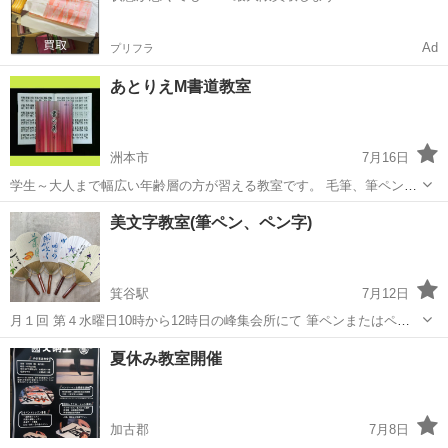
Ad
プリフラ
あとりえM書道教室
洲本市
7月16日
学生～大人まで幅広い年齢層の方が習える教室です。 毛筆、筆ペンで
の実用書など希望に応じた内容が学べます。 日本書学研究会の資格を
兵庫
洲本市
書道
毛筆
美文字教室(筆ペン、ペン字)
取得することができます。 https://m2176p.wixsite.com/web...
箕谷駅
7月12日
月１回 第４水曜日10時から12時日の峰集会所にて 筆ペンまたはペン
字で日常に役に立つ慶弔表書き ご自分の氏名、住所、芳名帳、季節の
兵庫
神戸市
箕谷駅
書道
ペン
夏休み教室開催
葉書や手紙など無理なく丁寧に指導致します。初心者大歓迎でます。
体験は無料です。手ぶらで気...
加古郡
7月8日