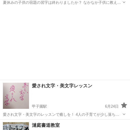
夏休みの子供の宿題の習字は終わりましたか？ なかなか子供に教えて
あげられないと言う方に夏休み教室始めました。 詳しい詳細をお知り
兵庫
加古郡
書道
マンツーマン
になりたい方は、気軽にお返事ください。
愛され文字・美文字レッスン
甲子園駅
6月24日
愛され文字・美文字のレッスンで癒しを！ 4人の子育てが少し落ち着
いてきましたママです。 書道の全国大会で1位 文部科学省後援検定最
兵庫
西宮市
甲子園駅
書道
美文
漣庭書道教室
高位・指導者認定を取得しております。 今のあなたの素敵な字を少...