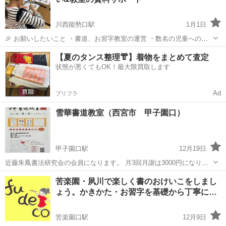
学べる教室です。 子供から大人...
川西能勢口駅
1月1日
🎉 お願いしたいこと ・書道、お習字教室の運営 ・数名の児童へのお
習字、硬筆児童 ・自社ビルの一階のレンタルスペースを提供するので
兵庫
川西市
川西能勢口駅
書道
習字
【夏のタンス整理👘】着物をまとめて査定
そこで、書道（お習字）教室の指導 ☀️こちらができること ・場所の提
状態が悪くてもOK！最大限買取します
供※軌道に乗るまでサポー...
Ad
プリフラ
雪華書道教室（西宮市 甲子園口）
甲子園口駅
12月19日
近藤朱鳳書法研究会の会員になります。 月3回月謝は3000円になりま
す。 当教室は、少人数で丁寧な指導を心がけています。 集中して丁寧
兵庫
西宮市
甲子園口駅
書道
少人数
苦楽園・夙川で楽しく書のおけいこをしまし
に字を書くことは、脳に良い影響を与えると科学的に証明されていま
ょう。かきかた・お習字を基礎から丁寧に…
す。 また、挨拶など...
苦楽園口駅
12月9日