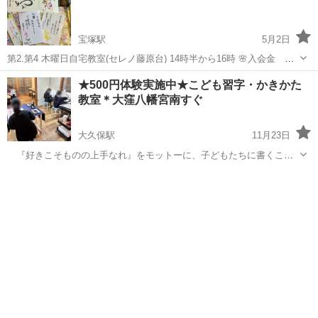
宝塚駅
5月2日
第2.第4 木曜日自宅教室(セレノ藤原台) 14時半から16時 🌸入会金
3500円 🌸実用筆ペン講座、ペン字講座の部 月2回 4000円 月1
兵庫
神戸市
宝塚駅
書道
毛筆
★500円体験実施中★こども習字・かきかた
回2500円 テキスト代筆ペン2500円 ペン字 1,650円1回のみ...
教室＊大窪八幡宮南すぐ
大久保駅
11月23日
『好きこそものの上手なれ』をモットーに、子どもたちに書くこと
を好きになってもらい、一緒に楽しく成長していくことを目的とした
兵庫
明石市
大久保駅
書道
習字
こども習字・かきかた教室です。 ●少人数制でひとりひとりとじっく
り向き合います。 ●子どもた...