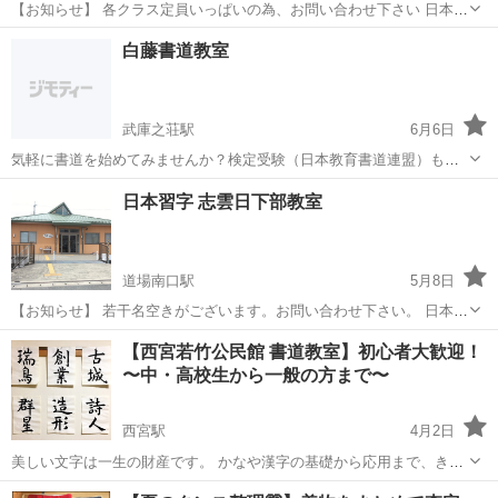
【お知らせ】 各クラス定員いっぱいの為、お問い合わせ下さい 日本習
字 講師:田中志雲 2024年5月更新 【お稽古日】 ★水曜日 ＊17:00〜
兵庫
西宮市
田尾寺駅
書道
白藤書道教室
＊18:00〜 対象:年長さん・小学生・中学生・高校生・成人 ★金曜日...
武庫之荘駅
6月6日
気軽に書道を始めてみませんか？検定受験（日本教育書道連盟）も可
能です。 ●火・水（10:00～、13:00～、16：00～） ●金（10:00～、
兵庫
尼崎市
武庫之荘駅
書道
日本習字 志雲日下部教室
13:00～、16：00～、19：00～） ●3000円/2時間...
道場南口駅
5月8日
【お知らせ】 若干名空きがございます。お問い合わせ下さい。 日本習
字 講師:田中志雲 2024年5月更新 お稽古日は火曜日と木曜日です。
兵庫
神戸市
道場南口駅
書道
【西宮若竹公民館 書道教室】初心者大歓迎！
☆16:00〜 ☆17:00〜☆18:00〜(小学6年生以上) 現在、小学１年...
〜中・高校生から一般の方まで〜
西宮駅
4月2日
美しい文字は一生の財産です。 かなや漢字の基礎から応用まで、きれ
いな文字の書き方を習得していきます。 レッスンの内容は、一先会が
兵庫
西宮市
西宮駅
書道