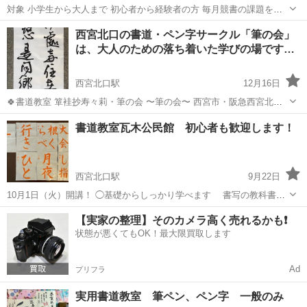
対象 小学生から大人まで 初心者から経験者の方 毎月競書の課題を提
出し、段級を取得も可 課題提出ではなく、ご自身の学びたいものを目
兵庫
神戸市
川西能勢口駅
書道
課題
西宮北口の書道・ペン字サークル「筆の会」
標としそれに向けて個々にプログラムを作らせていただきます。 春の
は、大人のための落ち着いた学びの場です…
句を書いてみ...
西宮北口駅
12月16日
🍀書道教室 箪袿抄寿々莉・筆の会 〜筆の会〜 西宮市・阪急西宮北口
駅すぐの学習施設にて活動する 市民学習グループ「筆の会」です。 初
兵庫
西宮市
西宮北口駅
書道
書道教室瓦木公民館 初心者も歓迎します！
心者やブランクのある方も安心してご参加いただけます。 一人...
西宮北口駅
9月22日
10月1日（火）開講！ ◯基礎からしっかり学べます 書写の教科書に
準拠したお手本で、学校生活 に生かせます ◯持ち物無しで大丈夫で
兵庫
西宮市
西宮北口駅
書道
公民館
【実家の整理】そのカメラ高く売れるかも❗️
す 筆・紙・下敷き・墨、用意してます もちろん持参も歓迎です
状態が悪くてもOK！最大限買取します
◯希望...
Ad
プリフラ
実用書道教室 筆ペン、ペン字 一般のみ