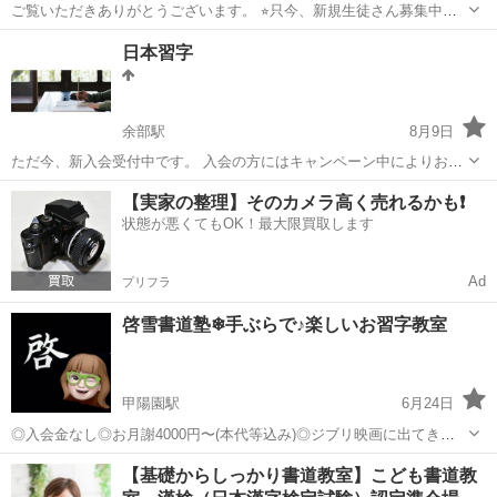
ご覧いただきありがとうございます。 ⭐︎只今、新規生徒さん募集中で
す☆ ⭐️ひとり、ひとりに合った進め方でおけいこをさせていただきま
兵庫
西宮市
苦楽園口駅
書道
文字
日本習字
す。 ⭐️幼い時から始める事で、正しい鉛筆の持ち方や姿勢を習得しや
すくなり、美しい文...
余部駅
8月9日
ただ今、新入会受付中です。 入会の方にはキャンペーン中によりお習
字道具一式プレゼント💼 初心者の方からプロを目指す方、趣味程度に
兵庫
姫路市
余部駅
書道
【実家の整理】そのカメラ高く売れるかも❗️
楽しみたい方、綺麗な字を学びたい方どなたでも気楽にお問合せ下さ
状態が悪くてもOK！最大限買取します
い。 幼児から入会受付してお...
Ad
プリフラ
啓雪書道塾❄︎手ぶらで♪楽しいお習字教室
甲陽園駅
6月24日
◎入会金なし◎お月謝4000円〜(本代等込み)◎ジブリ映画に出てきそ
うな洋館で◎「手ぶら」でお習字♪◎西宮市 甲陽園 苦楽園 夙川 ＼無
兵庫
西宮市
甲陽園駅
書道
習字
【基礎からしっかり書道教室】こども書道教
料体験レッスン受付中です！／ 水曜クラス16:00〜17:00残席2席。