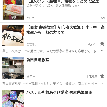
【夏のタンス整理👘】着物をまとめて査定
発行している競書誌をもとに、毎月決められた課題を練習。 毛筆・硬
状態が悪くてもOK！最大限買取します
筆（ペン字）ともに...
Ad
プリフラ
【西宮 書道教室】初心者大歓迎！ 小・中・高
校生から一般の方まで
西宮駅
4月2日
美しい文字は一生の財産です。 かなや漢字の基礎から応用まで、きれ
いな文字の書き方を習得していきます。 レッスンの内容は、一先会が
兵庫
西宮市
西宮駅
書道
前田書道教室
発行している競書誌をもとに、毎月決められた課題を練習。 毛筆・硬
筆（ペン字）とも、...
神戸市
1月26日
前田書道教室 ～神戸市北区君影町、星和台、鈴蘭台、南五葉～ 神戸市
北区君影町１丁目１−１３で書道教室をしています。 毛筆、ペン字丁
兵庫
神戸市
書道
前田
パステル和柄あそび講座 兵庫県姫路市
寧に指導いたします。 幼児から小学生、中学生、高校生、大人の方ま
で大歓迎。 学校...