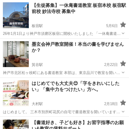
ように文字を描く書です。 絵手紙にもぴったり、おうちに飾っても素
兵庫
西宮市
西宮北口駅
書道
エビータ
【生徒募集】一休庵書道教室 板宿本校 板宿駅
敵です。 誰でもすぐに味のある字が描けるようになります。 🌕️日時：
前校 妙法寺校 募集中
毎月第三木曜日10時...
板宿駅
5月6日
26年1月1日より神戸市須磨区板宿に開校いたしました 「一休庵書道教
室」です。 この教室を開校するにあたり 私が大切にしたいこと、 そ
兵庫
神戸市
板宿駅
書道
香り
墨玄会神戸教室開催！本当の書を学びません
れは、書の技術を磨く場であると同時に、 心が一息つける場所である
か？
ことです。 ...
箕谷駅
2月22日
神戸市北区松ヶ枝町にある書道教室 本部は、東京品川で教室を開いて
います。 大人対象に、『個人の世界観を深め、クリエイティブ（創造
兵庫
神戸市
箕谷駅
書道
師範
はじめてでも大丈夫😊「字をきれいにした
性）豊かに、かつ自由に表現ができる人を育むこと』を目的にしてい
い」「集中力をつけたい」方へ。
ます。 ただ美しい字を書くだ...
大村駅
2月18日
はじめまして。 三木市別所町花尻の自宅で書道教室を開いています。
「字をきれいに書けるようになりたい」 「集中力を身につけたい」
兵庫
三木市
大村駅
書道
競書誌
【書道好き、子ども好き】お習字指導のお願
「落ち着いた環境で学びたい」 そんな方に向けた、少人数でゆったり
い&教室の賃料サポート