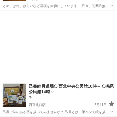
とめ、はね、はらいなど基礎を大切にしています。 只今、初回月無料
の体験キャンペーンを実施しております。 シニア割引もあり、楽しく
兵庫
神戸市
大開駅
書道
競書誌
学べる教室を心掛けております。初心者の方大歓迎ですので、是非お
気軽にお越しください。 [稽...
己書睦月道場🌕️ 西北中央公民館10時～ 🌕️鳴尾
公民館14時～
西宮北口駅
5月11日
己書で味のある字を描いてみませんか？ 己書とは、筆ペンで絵を描く