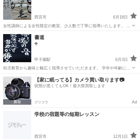
西宮市
6月18日
女性講師による女性限定の教室。少人数で丁寧に指導いたします。 詳
細はHPにてご確認いただけます。
兵庫
西宮市
書道
少人数
書道
https://atelierh2010.wixsite.com/my-site-2
甲子園駅
6月3日
幼児教育から趣味と幅広く指導させていただきます。 学年や年齢にと
らわれず、個人の力を引き伸ばすお手伝いをさせていただきます。 ニ
兵庫
西宮市
甲子園駅
書道
SNS
【家に眠ってる】カメラ買い取ります📷
ーズにあわせての指導となります。 対面からSNSまでご希望のレッス
状態が悪くてもOK！最大限買取します
ンの仕方を選んでいただけます。
Ad
プリフラ
学校の宿題等の短期レッスン
西宮市
12月1日