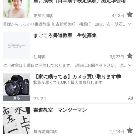
室。漢検（日本漢字検定試験）認定準会場
金...
東加古川駅
4月3日
基礎からしっかり書道教室 加古郡稲美町・播磨町・加古川市・明石市
など稲美町の近隣地域 毛筆・硬筆 こんにちは。ご覧いただきましてあ
兵庫
加古郡
東加古川駅
書道
幼児
まごころ書道教室 生徒募集
りがとうございます。 次年度の（2025年３月以降）の生徒募集を開始
します。 ...
仁川駅
3月27日
仁川教室は土曜日に開催しております。 詳細はお問合せ下さい。 見
学・無料体験あり。
兵庫
宝塚市
仁川駅
書道
無料
【家に眠ってる】カメラ買い取ります📷
状態が悪くてもOK！最大限買取します
Ad
プリフラ
書道教室 マンツーマン
川西能勢口駅
1月14日