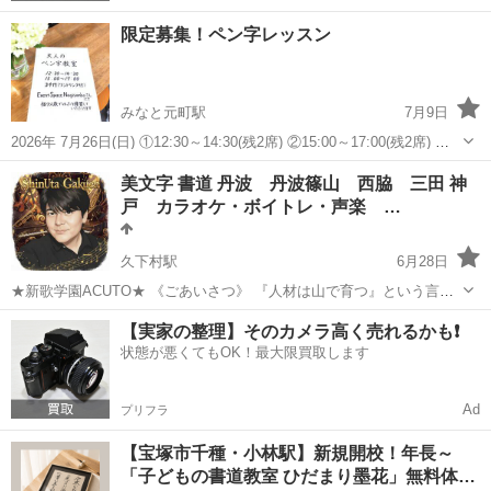
限定募集！ペン字レッスン
みなと元町駅
7月9日
2026年 7月26日(日) ①12:30～14:30(残2席) ②15:00～17:00(残2席) ペ
ン字レッスンあります。 場所 イベントスペース ナギサンボ 地下鉄み
兵庫
神戸市
みなと元町駅
書道
美文字 書道 丹波 丹波篠山 西脇 三田 神
なと元町駅から徒歩1分 月謝 3000円 1...
戸 カラオケ・ボイトレ・声楽 …
久下村駅
6月28日
★新歌学園ACUTO★ 《ごあいさつ》 『人材は山で育つ』という言葉
があります。しかし、本格的に歌を勉強したくても山村地域には、ボ
兵庫
丹波市
久下村駅
書道
文字
【実家の整理】そのカメラ高く売れるかも❗️
ーカルスクースがほとんどないのが実情です。そんな中、歌が上達し
状態が悪くてもOK！最大限買取します
たいと強く願っている方や、才...
Ad
プリフラ
【宝塚市千種・小林駅】新規開校！年長～
「子どもの書道教室 ひだまり墨花」無料体…