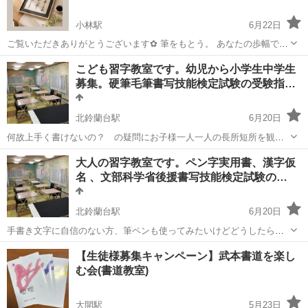
小林駅
6月22日
ご覧いただきありがとうございます✿ 筆をもとう。 あなたの歩幅で、
じっくりと。 宝塚市千種（小林駅周辺）に新しくオープンした、子ど
兵庫
宝塚市
小林駅
書道
子ども
こども習字教室です。幼児から小学生中学生
ものための書道教室「ひだまり墨花（ぼっか）」です。 ただいま、新
募集。硬筆毛筆書写技能検定試験の受験指…
規...
北鈴蘭台駅
6月20日
何故上手く書けないの？ の疑問にお子様一人一人の長所短所を観な
がら丁寧に指導しております。なのでお稽古は少人数制です。硬筆は
兵庫
神戸市
北鈴蘭台駅
書道
習字
大人の習字教室です。ペン字実用書、漢字仮
鉛筆の持ち方から丁寧に指導致します。 書道会派誌毎月の競書で硬
名 、文部科学省後援書写技能検定試験の…
筆、毛筆の段級位取得はもちろん、夏休...
北鈴蘭台駅
6月20日
手書き文字に自信のない方、筆ペンも使ってみたいけどどうしたらい
いの？など今まで習ってみたいけど書道、習字教室にはい入りづら
兵庫
神戸市
北鈴蘭台駅
書道
ペン
【生徒様募集キャンペーン】武本書道を楽し
い‥そんなお悩みの方々に当教室は、鉛筆ペンの持ち方から丁寧にア
む会(書道教室)
ドバイスいたします。ひらがなの基礎から実...
大開駅
5月23日