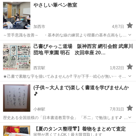
兵庫
神戸市
明石駅
書道
さい
やさしい筆ペン教室
円/月 第1.2.3金曜 16:30-18:00 4500...
加西市
4月7日
～苦手意識を改善～ ・基本的な線の練習より楷書の基本点画をしっ
かり学び、まずは自分の名前を上手に書けるように指導します。 ・
兵庫
加西市
書道
筆ペン
己書びゃっこ道場 阪神西宮 網引会館 武庫川
熨斗袋表書き、年賀状、冠婚葬祭の記帳など、 美しく書けるように練
団地 甲東園 明石 次回幸座 20…
習しましょう。 ・ペン...
西宮駅
1月22日
★己書で素敵な字を描いてみませんか⁇ 字が下手‥絵心が無い‥ そん
な方でも気軽に楽しく 始められます！！ 90分後には今とは違う自分の
兵庫
西宮市
西宮駅
書道
講座
(子供～大人まで)楽しく書道を学びませんか
文字に 出逢えますよ♪ ２月 ２日（水）１３：００〜 明
🎵
石「噂のかけはし」...
小林駅
7月31日
歴史ある全国規模の「日本書道教育学会」 「不二」で勉強します🎵 講
師:支部長 麗華支部(れいか) ☆(火)阪急小林教室 15:00～18:00 ☆(金)新
兵庫
神戸市
小林駅
書道
大人
【夏のタンス整理👘】着物をまとめて査定
神戸教室 15:00～18:00 ☆(土)阪...
状態が悪くてもOK！最大限買取します