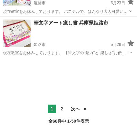
姫路市
6月23日
現在教室をお休みしております。 パステルで、はんなり大人可愛い和
柄を描く講座です。 和柄を？ パステルで？ 描けるの？ それって難し
兵庫
姫路市
書道
和柄
筆文字アート癒し書 兵庫県姫路市
いんじゃ？ と 思われる人いませんか？ 大丈夫ですよ♡ テキストに沿
って細かい部分...
姫路市
5月28日
現在教室をお休みしております。 【筆文字の"魅力"と"楽しさ"お伝え
します】 筆文字とは？ お習字とは違って字を綺麗に上手に書くことを
兵庫
姫路市
書道
文字
目的としていません。 お手本なし！ ルールなし！ 決まり事なし！ あ
な...
1
2
次へ
全68件中 1-50件表示