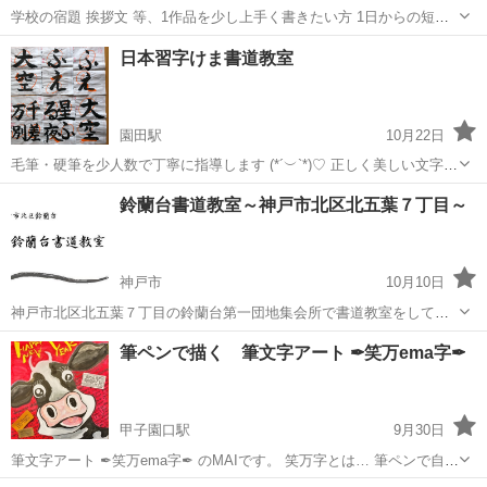
学校の宿題 挨拶文 等、1作品を少し上手く書きたい方 1日からの短期
レッスンをさせていただきます。 対面、zoom等の指導からお選びい
兵庫
西宮市
書道
短期
日本習字けま書道教室
ただきます 定員になり次第終了とさせていただきます。 全てを上達
希...
園田駅
10月22日
毛筆・硬筆を少人数で丁寧に指導します (*´︶`*)♡ 正しく美しい文字を
一緒に学んでみませんか？ 毎月の課題を提出→添削→段級位の認定 幼
兵庫
尼崎市
園田駅
書道
日本習字
鈴蘭台書道教室～神戸市北区北五葉７丁目～
児～大人の方まで歓迎です！ 【時間】毎週木曜日15:00〜 ...
神戸市
10月10日
神戸市北区北五葉７丁目の鈴蘭台第一団地集会所で書道教室をしてい
ます。 毛筆、ペン字を丁寧に指導いたします。 幼児から小学生、中学
兵庫
神戸市
書道
習字
筆ペンで描く 筆文字アート ✒︎笑万ema字✒︎
生、高校生、大人の方まで大歓迎。 学校の書写、習字などの指導もい
たします。 無料体験実施...
甲子園口駅
9月30日
筆文字アート ✒︎笑万ema字✒︎ のMAIです。 笑万字とは… 筆ペンで自由
に 味のある字を描いていきます。 字を書くのが嫌い 絵を描くのは苦