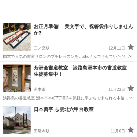
お正月準備! 美文字で、祝箸袋作りしません
か❓
三ノ宮駅
12月11日
岡本で人気の書道サロンのプチレッスンをclothoさんでさせていただく
事になりました。 美文字を書くコツなどを学びながら“日常を彩る書作
兵庫
神戸市
三ノ宮駅
書道
芳洲会書道教室 淡路島洲本市の書道教室
品”などを作るレッスンです。 書道を習った事のない方も、お気軽に参
生徒募集中！
加でき、初心者大歓迎...
洲本市
11月23日
淡路島の書道教室 洲本市本町7丁目2-4 気軽に手ぶらで来られる本格書
道教室です。 硯、下敷き、水差し、文鎮など無料貸し出し。 筆、墨
兵庫
洲本市
書道
日本習字 志雲北六甲台教室
は、保管可能です。 お庭の見えるゆったりした空間で、書道を楽しみ
ませんか？ 子どもから...
田尾寺駅
11月6日