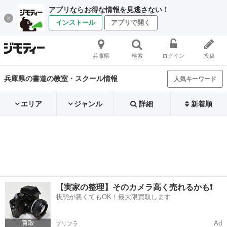
アプリならお得な情報を見逃さない！
インストール
アプリで開く
兵庫県
検索
ログイン
投稿
兵庫県の書道の教室・スクール情報
人気キーワード
エリア
ジャンル
詳細
新着順
【実家の整理】そのカメラ高く売れるかも❗️
状態が悪くてもOK！最大限買取します
Ad
プリフラ