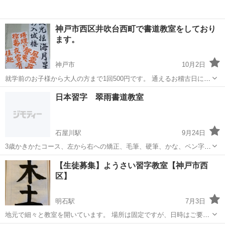
神戸市西区井吹台西町で書道教室をしており
ます。
神戸市
10月2日
就学前のお子様から大人の方まで1回500円です。 通えるお稽古日にだ
け、通って頂けます。 アットホームな雰囲気で自分の書きたい字をの
兵庫
神戸市
書道
宛名書き
日本習字 翠雨書道教室
びのび書いて頂いています。 お名前、住所、宛名書き、お祝儀袋な
ど、それぞれのペ...
石屋川駅
9月24日
3歳かきかたコース、左から右への矯正、毛筆、硬筆、かな、ペン字等
指導いたします。楽しくきれいな字をめざしましょう！
兵庫
神戸市
石屋川駅
書道
日本習字
【生徒募集】ようさい習字教室【神戸市西
区】
明石駅
7月3日
地元で細々と教室を開いています。 場所は固定ですが、日時はご要望
に合わせて変更可能です ①上池教室 第1.2.3木曜 16:30-17:30 3000