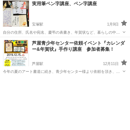
兵庫
西宮市
甲子園口駅
書道
文字
実用筆ペン字講座、ペン字講座
手… そんな方も大丈夫(*´˘`*)♡ 大切なのは楽しむ事 ...
宝塚駅
1月9日
自分の住所、氏名や宛名、慶弔の表書き、年賀状など、暮らしの中で
役立つ実用書道を筆ペン、ペンで。 令和2年1月のテキストです。 楽し
兵庫
宝塚市
宝塚駅
書道
硬筆
芦屋青少年センター依頼イベント『カレンダ
く無理のないように指導。 文部科学省後援硬筆検定などの資格取得コ
ー&年賀状』手作り講座 参加者募集！
ースも有り。 講師/芦田翠苑...
芦屋駅
12月11日
今年の夏のアート書道に続き、青少年センター様より依頼を頂き、冬
休みにも特別講座を開催することになりました。 帆布に来年の干支
兵庫
芦屋市
芦屋駅
書道
「子」を筆で書き、まわりにはステンシルでねずみのイラストを描き
ます。 お揃いのデザインで、年賀状も...