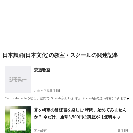
日本舞踊(日本文化)の教室・スクールの関連記事
茶道教室
井土ヶ谷駅
8月4日
Co:comfortable心地よい空間で Ｓ:style美しい所作と Ｓ:spirit茶の道 が身に
神奈川
横浜市
井土ヶ谷駅
茶道
所作
茅ヶ崎市の皆様書を楽しむ 時間、始めてみません
か？ 今だけ、通常3,500円の講座が【無料キャン
ペーン中】‼️
茅ヶ崎市
8月4日