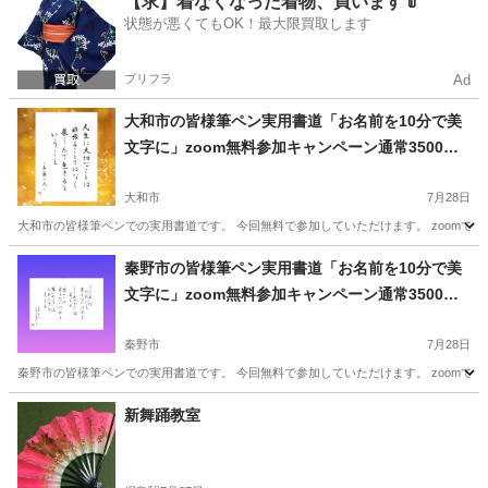
【求】着なくなった着物、買います👘
状態が悪くてもOK！最大限買取します
プリフラ
Ad
大和市の皆様筆ペン実用書道「お名前を10分で美
文字に」zoom無料参加キャンペーン通常3500円
が無料に‼️
大和市
7月28日
大和市の皆様筆ペンでの実用書道です。 今回無料で参加していただけます。 zoomでの
神奈川
大和市
書道
文字
秦野市の皆様筆ペン実用書道「お名前を10分で美
文字に」zoom無料参加キャンペーン通常3500円
が無料に‼️
秦野市
7月28日
秦野市の皆様筆ペンでの実用書道です。 今回無料で参加していただけます。 zoomでの
神奈川
秦野市
書道
文字
新舞踊教室