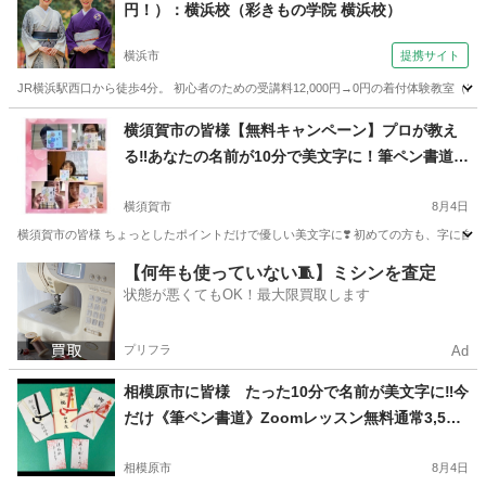
円！）：横浜校（彩きもの学院 横浜校）
横浜市
提携サイト
JR横浜駅西口から徒歩4分。 初心者のための受講料12,000円→0円の着付体験教室（2ヶ月全
神奈川
横浜市
着付け
横須賀市の皆様【無料キャンペーン】プロが教え
る‼️あなたの名前が10分で美文字に！筆ペン書道Z
oom体験🎉
横須賀市
8月4日
横須賀市の皆様 ちょっとしたポイントだけで優しい美文字に❣️ 初めての方も、字に自信がな
神奈川
横須賀市
書道
【何年も使っていない🧵】ミシンを査定
状態が悪くてもOK！最大限買取します
プリフラ
Ad
相模原市に皆様 たった10分で名前が美文字に‼️今
だけ《筆ペン書道》Zoomレッスン無料通常3,500
円
相模原市
8月4日