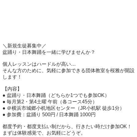
＼新規生徒募集中／

盆踊り・日本舞踊を一緒に学びませんか？

個人レッスンはハードルが高い…

そんな方のために、気軽に参加できる団体教室を桜雅が開設
します！

【内容】

● 盆踊り・日本舞踊（どちらか1つでも参加OK）

● 毎月第2・第4土曜 午前（各コース45分）

● ＠横浜市城郷小机地区センター（JR小机駅 徒歩1分）

● 参加費：盆踊り 500円 / 日本舞踊 1000円

都度予約・都度支払い制だから、行きたい時だけ参加OK！

まずは体験感覚で、お気軽にどうぞ。
