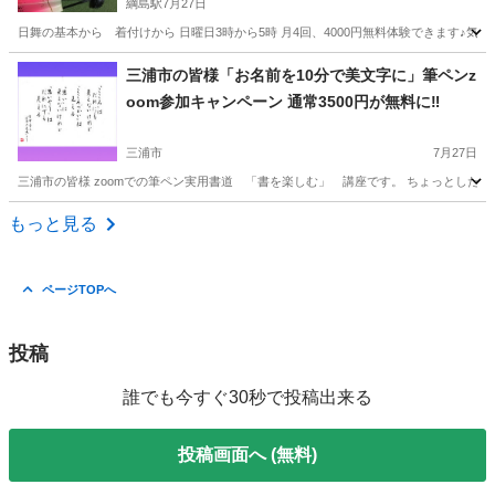
綱島駅
7月27日
日舞の基本から 着付けから 日曜日3時から5時 月4回、4000円無料体験できます♪気軽
神奈川
横浜市
綱島駅
日本舞踊
三浦市の皆様「お名前を10分で美文字に」筆ペンz
oom参加キャンペーン 通常3500円が無料に‼️
三浦市
7月27日
三浦市の皆様 zoomでの筆ペン実用書道 「書を楽しむ」 講座です。 ちょっとしたポ
神奈川
三浦市
書道
美文
もっと見る
ページTOPへ
投稿
誰でも今すぐ30秒で投稿出来る
投稿画面へ (無料)