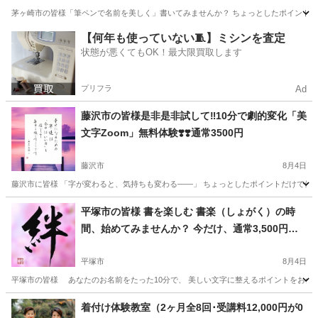
茅ヶ崎市の皆様「筆ペンで名前を美しく」書いてみませんか？ ちょっとしたポイントだけ
神奈川
茅ヶ崎市
書道
無料
【何年も使っていない🧵】ミシンを査定
状態が悪くてもOK！最大限買取します
プリフラ
Ad
藤沢市の皆様是非是非試して‼️10分で劇的変化「美
文字Zoom」無料体験❣️❣️通常3500円
藤沢市
8月4日
藤沢市に皆様 「字が変わると、気持ちも変わる――」 ちょっとしたポイントだけで優し
神奈川
藤沢市
書道
文字
平塚市の皆様 書を楽しむ 書楽（しょがく）の時
間、始めてみませんか？ 今だけ、通常3,500円の
講座が【無料キャンペーン中】‼️ 書いて、笑っ
て、ちょっと心がほぐれるひとときをご一緒に。
平塚市
8月4日
平塚市の皆様 あなたのお名前をたった10分で、 美しい文字に整えるポイントをお伝えして
神奈川
平塚市
書道
講座
着付け体験教室（2ヶ月全8回･受講料12,000円が0