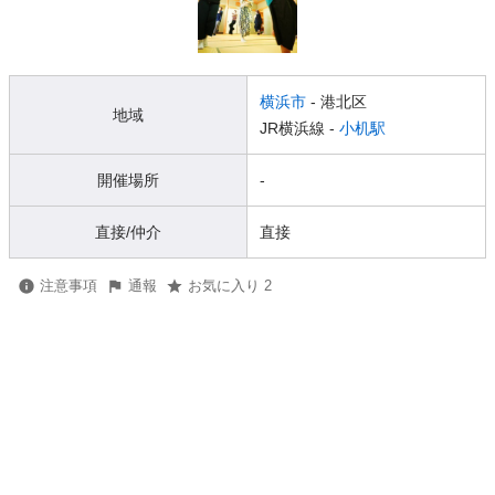
横浜市
- 港北区
地域
JR横浜線 -
小机駅
開催場所
-
直接/仲介
直接
注意事項
通報
お気に入り 2