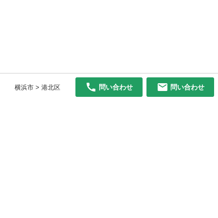
問い合わせ
問い合わせ
横浜市 > 港北区
初めての方へ
利用規約
プライバシーポリシー
プライバシー・ステートメント
健全化に資する運用方針
お問い合わせ
運営会社
サイトマップ
ご利用ガイド
フリーワードで探す