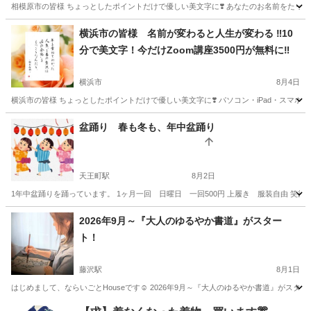
相模原市の皆様 ちょっとしたポイントだけで優しい美文字に❣️ あなたのお名前をたった
神奈川
相模原市
書道
美文
横浜市の皆様 名前が変わると人生が変わる ‼️10
分で美文字！今だけZoom講座3500円が無料に‼️
横浜市
8月4日
横浜市の皆様 ちょっとしたポイントだけで優しい美文字に❣️ パソコン・iPad・スマホ
神奈川
横浜市
書道
美文
盆踊り 春も冬も、年中盆踊り
天王町駅
8月2日
1年中盆踊りを踊っています。 1ヶ月一回 日曜日 一回500円 上履き 服装自由 笑顔
神奈川
横浜市
天王町駅
日本舞踊
盆踊り
2026年9月～『大人のゆるやか書道』がスター
ト！
藤沢駅
8月1日
はじめまして、ならいごとHouseです☺ 2026年9月～『大人のゆるやか書道』がスター
神奈川
藤沢市
藤沢駅
日本文化
毛筆