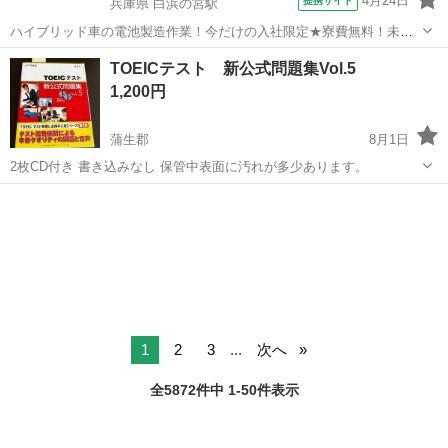
4月24日
提携サイト
兵庫県 白浜の宮駅
ハイブリッド車の電池製造作業！今だけの入社限定★寮費無料！未経
験活躍中★20～50代の男性活躍中！安定企業で長期で働きたい方オス
兵庫
姫路市
白浜の宮駅
その他
TOEICテスト 新公式問題集Vol.5
スメ！年間休日130日！正社員登用制度あり！マイカー通勤OK！ワン
1,200円
ルーム寮完備！《兵庫県姫路市》...
蒲生郡
8月1日
2枚CD付き 書き込みなし 保管中表面に汚れが多少あります。
滋賀
蒲生郡
語学、辞書
TOEIC
1
2
3
...
次へ
全5872件中 1-50件表示