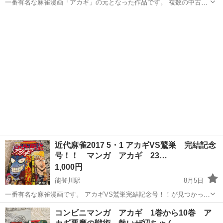
一番有名な麻雀漫画「アカギ」の元となった作品です。 複数の中古書
店で買い集めました。 アカギが名脇役の作品です。
滋賀
東近江市
能登川駅
マンガ、コミック、アニメ
コンビニコミック
近代麻雀2017 5・1 アカギVS鷲巣 完結記念
号！！ マンガ アカギ 23…
1,000円
能登川駅
8月5日
一番有名な麻雀漫画です。 アカギVS鷲巣完結記念号！！が見つかった
ので追加で出品します。付録のDVDが付いています。 23巻と24巻の汚
滋賀
東近江市
能登川駅
マンガ、コミック、アニメ
コンビニマンガ アカギ 1巻から10巻 ア
れが特に目立ちます。 別で出品しているコンビニマンガアカギと同時