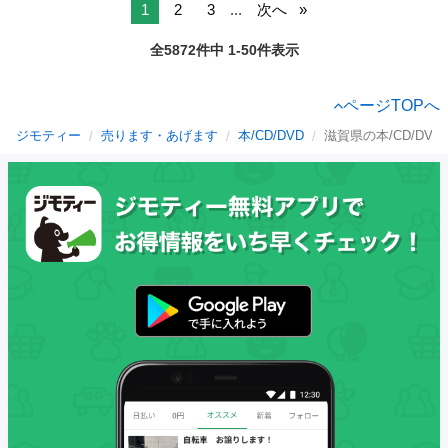
1
2
3
...
次へ
全5872件中 1-50件表示
ページTOPへ
ジモティー
売ります・あげます
本/CD/DVD
滋賀県の本/CD/DVD