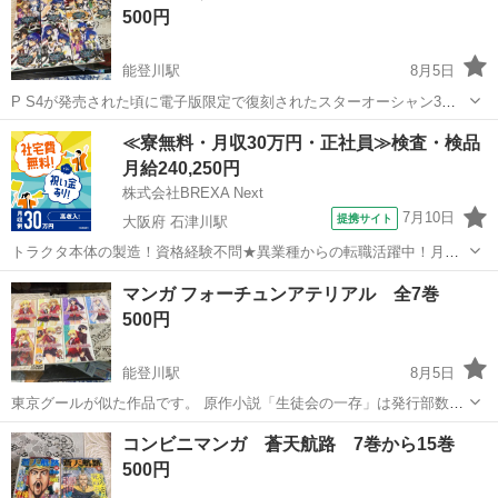
500円
能登川駅
8月5日
P S4が発売された頃に電子版限定で復刻されたスターオーシャン3デ
ィレクターズカット版を原作ゲームとした漫画です。 スターオーシャ
滋賀
東近江市
能登川駅
マンガ、コミック、アニメ
≪寮無料・月収30万円・正社員≫検査・検品
ンシリーズはドラゴンクエスト、ファイナルファンタジーに次ぐシリ
漫画
月給240,250円
ーズと言われていました。 ド...
株式会社BREXA Next
7月10日
提携サイト
大阪府 石津川駅
トラクタ本体の製造！資格経験不問★異業種からの転職活躍中！月収
例29万円以上！生活支援物資事前対応可◎即日入寮OK！寮費はずっと
大阪
堺市
石津川駅
その他
マンガ フォーチュンアテリアル 全7巻
無料＆備品付き1R寮完備！赴任旅費会社負担！工場まで無料送迎あり
500円
◎《大阪府堺市》 人気の工場の...
能登川駅
8月5日
東京グールが似た作品です。 原作小説「生徒会の一存」は発行部数
600万部の大人気小説です。 黒子のバスケの黄瀬が紅瀬さんの名前を
滋賀
東近江市
能登川駅
マンガ、コミック、アニメ
コンビニマンガ 蒼天航路 7巻から15巻
オマージュした事で有名な作品です。
した
500円