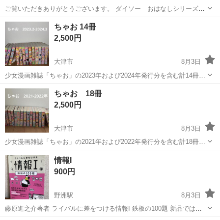
ご覧いただきありがとうございます。 ダイソー おはなしシリーズ
全30冊になります。 子供が小さい頃、寝かしつけの前などに読み聞か
滋賀
大津市
びわ湖浜大津駅
絵本
ダイソー
ちゃお 14冊
せしておりました。 子供も大きくなり使わなくなりましたので、出品
2,500円
いたします。 ■商品...
大津市
8月3日
少女漫画雑誌「ちゃお」の2023年および2024年発行分を含む計14冊セ
ットです。抜けなし - 出版社: 小学館 2023年2月から2024年3月まで
滋賀
大津市
マンガ、コミック、アニメ
小学館
ちゃお 18冊
2,500円
大津市
8月3日
少女漫画雑誌「ちゃお」の2021年および2022年発行分を含む計18冊セ
ットです。 - 出版社: 小学館 2021年 3,8,9,10,11,12月 2022年
滋賀
大津市
マンガ、コミック、アニメ
小学館
情報I
1,4,5,6,7,8,9,10,11,12月
900円
野洲駅
8月3日
藤原進之介著者 ライバルに差をつける情報I 鉄板の100題 新品ではあ
りません。 よろしくお願いします。