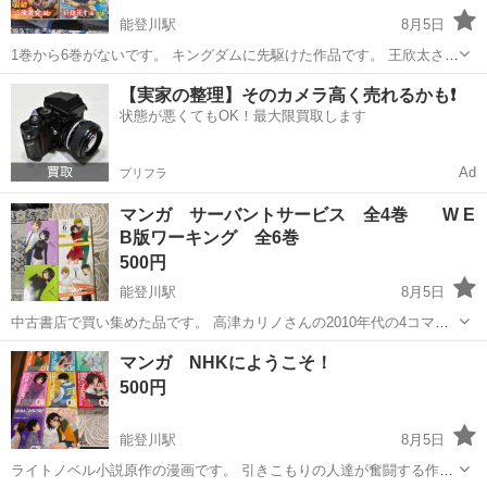
能登川駅
8月5日
1巻から6巻がないです。 キングダムに先駆けた作品です。 王欣太さん
の漫画作品です。
滋賀
東近江市
能登川駅
マンガ、コミック、アニメ
【実家の整理】そのカメラ高く売れるかも❗️
状態が悪くてもOK！最大限買取します
蒼天航路
Ad
プリフラ
マンガ サーバントサービス 全4巻 W E
B版ワーキング 全6巻
500円
能登川駅
8月5日
中古書店で買い集めた品です。 高津カリノさんの2010年代の4コマ漫
画です。
滋賀
東近江市
能登川駅
マンガ、コミック、アニメ
マンガ NHKにようこそ！
500円
能登川駅
8月5日
ライトノベル小説原作の漫画です。 引きこもりの人達が奮闘する作品