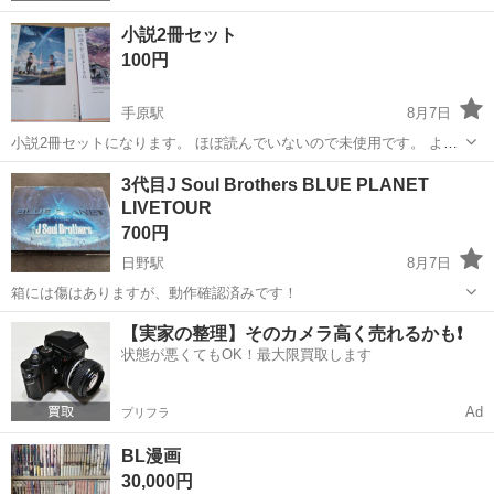
小説2冊セット
100円
手原駅
8月7日
小説2冊セットになります。 ほぼ読んでいないので未使用です。 よろ
しくお願い致します。
滋賀
栗東市
手原駅
その他
3代目J Soul Brothers BLUE PLANET
LIVETOUR
700円
日野駅
8月7日
箱には傷はありますが、動作確認済みです！
滋賀
蒲生郡
日野駅
DVD/ブルーレイ
【実家の整理】そのカメラ高く売れるかも❗️
状態が悪くてもOK！最大限買取します
Ad
プリフラ
BL漫画
30,000円