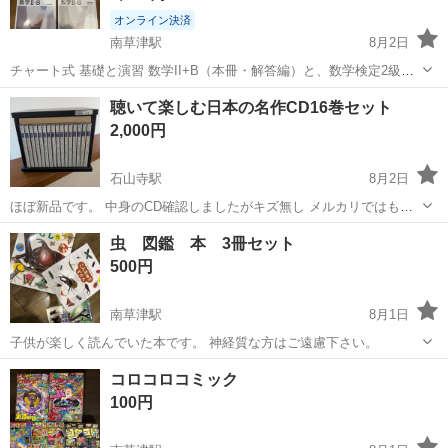
オンライン決済
南草津駅
8月2日
チャート式 基礎と演習 数学II+B（本冊・解答編）と、数学検定2級試
験問題集の計3冊セットです。 学習に使用していましたが、書き込み
滋賀
草津市
南草津駅
参考書
聴いて楽しむ日本の名作CD16巻セット
等はなく綺麗な状態です。 【セット内容】 ・チャート式 基礎と演習
2,000円
数学II+B（本冊）...
石山寺駅
8月2日
ほぼ新品です。 中身のCD確認しましたがキズ無し メルカリではもう
少し高い相場です。 現金取引 大津駅〜草津駅くらいまでの範囲なら
滋賀
大津市
石山寺駅
文芸
虫 図鑑 本 3冊セット
こちらから持っていけます。
500円
南草津駅
8月1日
子供が楽しく読んでいた本です。 神経質な方はご遠慮下さい。
滋賀
草津市
南草津駅
その他
図鑑
コロコロコミック
100円