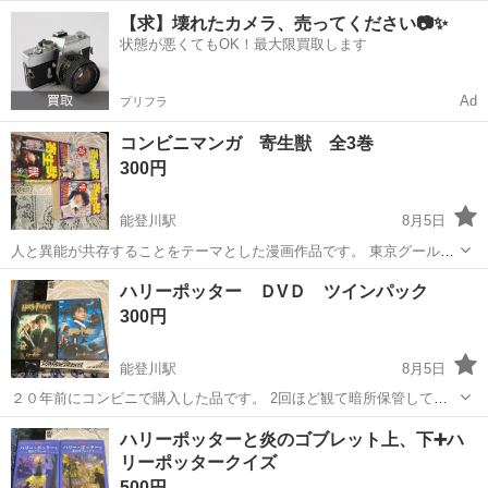
です。 NHKは「日本引きこもり協会」の略称です。 涼宮ハルヒの憂鬱
滋賀
東近江市
能登川駅
マンガ、コミック、アニメ
【求】壊れたカメラ、売ってください📷✨
が台頭するまではエヴァで有名な角川で売れていた作品です。 銀魂が
状態が悪くてもOK！最大限買取します
マンガ
この作品のスタイルを...
Ad
プリフラ
コンビニマンガ 寄生獣 全3巻
300円
能登川駅
8月5日
人と異能が共存することをテーマとした漫画作品です。 東京グールが
似た作品です。
滋賀
東近江市
能登川駅
マンガ、コミック、アニメ
ハリーポッター ＤVＤ ツインパック
寄生獣
300円
能登川駅
8月5日
２０年前にコンビニで購入した品です。 2回ほど観て暗所保管してま
した。 箱は多少傷んでますが、ＤVＤディスクの状態はいいです。
滋賀
東近江市
能登川駅
DVD/ブルーレイ
ハリーポッターと炎のゴブレット上、下➕ハ
リーポッタークイズ
ハリーポッター
500円