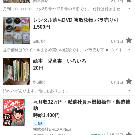
南草津駅
8月1日
月刊コロコロコミック8月号〜12月号の５冊です。 付録は付きませ
ん。
滋賀
草津市
南草津駅
マンガ、コミック、アニメ
レンタル落ちDVD 複数枚物 バラ売り可
コロコロコミック
1,500円
瀬田駅
8月1日
提示価格は9タイトルまとめ買いの値段です。 バラ売り可 ❌- タイト
ル:MR.BRAIN ５巻 ￥700 ❌- タイトル:犯罪症候群６巻 ￥500 ❌- タイ
滋賀
大津市
瀬田駅
DVD/ブルーレイ
レンタル落ち
絵本 児童書 いろいろ
トル:伊藤くんAtoE ３巻 ￥500 ...
20円
野洲駅
8月1日
汚れハゲあります。他にもあります。
滋賀
野洲市
野洲駅
絵本
≪月収32万円・派遣社員≫機械操作・製造補
助
時給1,400円
日払い
株式会社BREXA Next