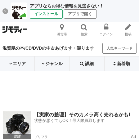
アプリならお得な情報を見逃さない！
インストール
アプリで開く
滋賀県
検索
ログイン
投稿
滋賀県の本/CD/DVDの中古あげます・譲ります
人気キーワード
エリア
ジャンル
詳細
新着順
【実家の整理】そのカメラ高く売れるかも❗️
状態が悪くてもOK！最大限買取します
Ad
プリフラ