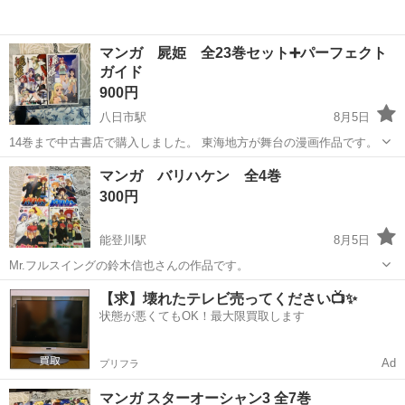
マンガ 屍姫 全23巻セット➕パーフェクト
ガイド
900円
八日市駅
8月5日
14巻まで中古書店で購入しました。 東海地方が舞台の漫画作品です。
滋賀
東近江市
八日市駅
マンガ、コミック、アニメ
マンガ バリハケン 全4巻
古本
300円
能登川駅
8月5日
Mr.フルスイングの鈴木信也さんの作品です。
滋賀
東近江市
能登川駅
マンガ、コミック、アニメ
【求】壊れたテレビ売ってください📺✨
状態が悪くてもOK！最大限買取します
Ad
プリフラ
マンガ スターオーシャン3 全7巻