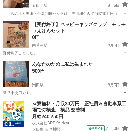
石山寺駅
8月5日
こちらの世界美術大全集24冊セットは、専用棚付きで当時10万円（現
在価値30～40万円相当）の豪華本 ❗️ 函付き・専用棚付き・昭和40年
滋賀
大津市
石山寺駅
写真集
【受付終了】ペッピーキッズクラブ モラモ
代発行・長期保管品のため経年によるヤケやシミ、スレは多少は見ら
ラえほんセット
れますが、年代を考慮す...
0円
南草津駅
8月5日
受付終了しました。
滋賀
草津市
南草津駅
語学、辞書
モラモラ
あなたのために私は生まれた
500円
瀬田駅
8月5日
新品未使用です。
滋賀
大津市
瀬田駅
その他
新品
≪寮無料・月収30万円・正社員≫自動車系工
場での検査・検品 交替制
月給240,250円
株式会社BREXA Next
7月10日
提携サイト
大阪府 石津川駅