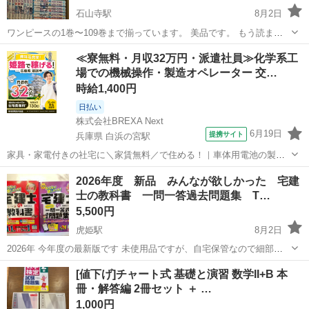
石山寺駅
8月2日
ワンピースの1巻〜109巻まで揃っています。 美品です。 もう読まな
いので出品します。 多少の値段交渉いたします。
滋賀
大津市
石山寺駅
マンガ、コミック、アニメ
≪寮無料・月収32万円・派遣社員≫化学系工
場での機械操作・製造オペレーター 交…
時給1,400円
日払い
株式会社BREXA Next
6月19日
提携サイト
兵庫県 白浜の宮駅
家具・家電付きの社宅に＼家賃無料／で住める！｜車体用電池の製造
｜未経験から月収例32万円♪｜さらに【年間休日130日】！ 人気の工場
兵庫
姫路市
白浜の宮駅
その他
2026年度 新品 みんなが欲しかった 宅建
のお仕事 ◇車体用電池の製造◇ 機械の操作、部品のセッティング、検
士の教科書 一問一答過去問題集 T…
査、清掃業務など。 ...
5,500円
虎姫駅
8月2日
2026年 今年度の最新版です 未使用品ですが、自宅保管なので細部気
になる方はお控ええさください 2冊セット
滋賀
長浜市
虎姫駅
参考書
[値下げ]チャート式 基礎と演習 数学II+B 本
冊・解答編 2冊セット ＋ …
1,000円