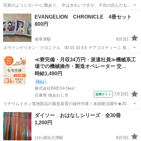
写真のようにカバーに難あり。 中はきれいですが、子供の読んだもの
なので、神経質な方はご遠慮ください。 自宅近くまで取りに来て頂け
滋賀
大津市
大津駅
絵本
図鑑
EVANGELION CHRONICLE 4冊セット
る方に。 #白數哲久 #図鑑
800円
南草津駅
8月3日
エヴァンゲリオン・クロニクル 00 01 02 EX デアゴスティーニ 長期
保管のため神経質な方はご遠慮下さい。 大切にコレクションしていま
滋賀
草津市
南草津駅
マンガ、コミック、アニメ
≪寮完備・月収34万円・派遣社員≫機械系工
したが、見返すこともなくなり、作品を好きな方にお譲りしたいと思
場での機械操作・製造オペレーター 交…
エヴァンゲリオン
っています。
時給1,490円
日払い
株式会社BREXA Next
7月10日
提携サイト
兵庫県 南あわじ市
リチウムイオン電池部品の製造装置の操作作業！未経験活躍中★20～
50代の男性活躍中！嬉しい時給1,490円！生活支援物資事前対応可◎ワ
兵庫
南あわじ市
その他
ダイソー おはなしシリーズ 全30冊
ンルーム寮完備！赴任旅費会社負担！正社員登用制度あり◎《兵庫県
1,200円
南あわじ市》 人気の工場の...
びわ湖浜大津駅
8月3日