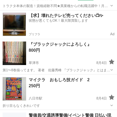
トラクタ本体の製造！資格経験不問★異業種からの転職活躍中！月収
例29万円以上！生活支援物資事前対応可◎即日入寮OK！寮費はずっと
大阪
堺市
石津川駅
その他
【求】壊れたテレビ売ってください📺✨
無料＆備品付き1R寮完備！赴任旅費会社負担！工場まで無料送迎あり
状態が悪くてもOK！最大限買取します
◎《大阪府堺市》 人気の工場の...
Ad
プリフラ
『ブラックジャックによろしく』
800円
草津市
8月4日
第1〜8巻揃ってます。 著者 佐藤秀峰 『ブラックジャック』とはまた
違いますのでお間違えなく。 ✅必ずプロフをお読みください。
滋賀
草津市
本/CD/DVD
マイクラ おもしろ技ガイド 2
250円
八日市駅
8月4日
折り目もなくきれいです
滋賀
東近江市
八日市駅
ゲーム攻略本
マイクラ
警備員/交通誘導警備/イベント警備 日払い現