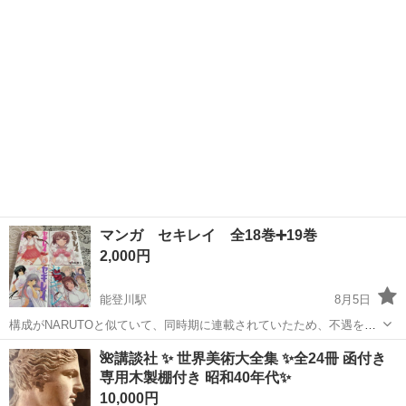
がある方はご購入をよろしくお願いします。
亜人
マンガ セキレイ 全18巻➕19巻
2,000円
能登川駅
8月5日
構成がNARUTOと似ていて、同時期に連載されていたため、不遇を受
けた漫画作品です。 物語としてしっかりしてると思います。 ２００３
滋賀
東近江市
能登川駅
マンガ、コミック、アニメ
🌺講談社 ✨ 世界美術大全集 ✨全24冊 函付き
年にガッシュに真似された作品です。 特に植物園の話が有名です。 セ
専用木製棚付き 昭和40年代✨
19巻
キレイという女...
10,000円