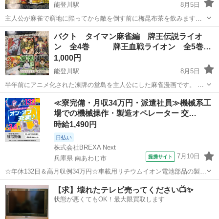
能登川駅
8月5日
主人公が麻雀で窮地に陥ってから敵を倒す前に梅昆布茶を飲みます。
この作品が連載されていた頃には関東の雀荘では梅昆布茶が提供され
滋賀
東近江市
能登川駅
マンガ、コミック、アニメ
バクト タイマン麻雀編 牌王伝説ライオ
ていたほどの影響力のある麻雀漫画です。 アカギ好きの方におすすめ
ン 全4巻 牌王血戦ライオン 全5巻…
コンビニコミック
の作品です。 同作者、押川雲...
1,000円
能登川駅
8月5日
半年前にアニメ化された凍牌の堂島を主人公にした麻雀漫画です。 凍
牌の累計発行部数は300万部です。 「バクト」タイマン麻雀編と凍牌
滋賀
東近江市
能登川駅
マンガ、コミック、アニメ
≪寮完備・月収34万円・派遣社員≫機械系工
のコンビニマンガの傑作選をお付けします。 他の作品との同時購入で
場での機械操作・製造オペレーター 交…
コンビニコミック
値引きします。
時給1,490円
日払い
株式会社BREXA Next
7月10日
提携サイト
兵庫県 南あわじ市
☆年休132日＆高月収例34万円☆車載用リチウムイオン電池部品の製造
／4勤2休でオフも充実♪／家具・家電付き社宅あり＆前払いで生活支援
兵庫
南あわじ市
その他
【求】壊れたテレビ売ってください📺✨
物資が受け取れる◎／20〜40代男女活躍中！ 車載用リチウムイオン電
状態が悪くてもOK！最大限買取します
池部品の製造 車載用...