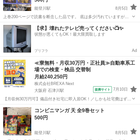
能登川駅
8月5日
上巻200ページで読書を断念した品です。 底は多少汚れていますが、
２０年前の品としてはキレイな品です。 「ハリーポッタークイズ
滋賀
東近江市
能登川駅
文芸
読書感想文
【求】壊れたテレビ売ってください📺✨
1000」は賢者の石から炎のゴブレットまでのクイズが1000個収録され
状態が悪くてもOK！最大限買取します
ています。状態は良くない...
Ad
プリフラ
≪寮無料・月収30万円・正社員≫自動車系工
場での検査・検品 交替制
月給240,250円
株式会社BREXA Next
7月10日
提携サイト
大阪府 石津川駅
【月収例30万円可】備品付き社宅に即入居OK！／しかも社宅費はずっ
と無料♪／トラクタ本体の製造／資格経験不問★異業種からの転職活躍
大阪
堺市
石津川駅
その他
コンビニマンガ 天 全9巻セット
中！／赴任旅費会社負担／工場まで無料送迎あり◎《大阪府堺市》 人
500円
気の工場のお仕事 ◇トラクタ...
能登川駅
8月5日