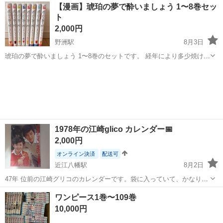
滋賀
野洲市
野洲駅
参考書
鉄板
【漫画】琥珀の夢で酔いましょう 1〜8巻セッ
ト
2,000円
野洲駅
8月3日
琥珀の夢で酔いましょう 1〜8巻のセットです。 経年により多少焼けが
ございます。(写真参照) 受け渡し場所は守山〜近江八幡で相談させて
滋賀
守山市
野洲駅
マンガ、コミック、アニメ
ください。 受け渡し時、現金でのお支払いをお願い致します。
1978年の江崎glico カレンダー📅
2,000円
オンライン決済
配送可
近江八幡駅
8月2日
47年 位前の江崎グリコのカレンダーです。袋に入っていて、かなり美
品だと思います！ コレクターの方、もしくは、三浦友和&山口百恵の
滋賀
近江八幡市
近江八幡駅
写真集
カレンダー
ワンピース1巻〜109巻
ファンの方宜しくお願いします😊 他、岡田奈々・ピンクレディ・新沼
10,000円
謙治 等 の写真も含まれてます...