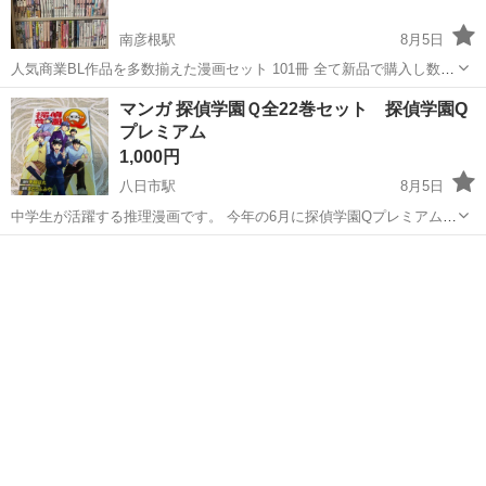
南彦根駅
8月5日
人気商業BL作品を多数揃えた漫画セット 101冊 全て新品で購入し数回
だけ読みました 早く売りたいので値段交渉受け付けます コスメティッ
滋賀
彦根市
南彦根駅
マンガ、コミック、アニメ
マンガ 探偵学園Ｑ全22巻セット 探偵学園Q
ク・プレイラバー、ハレルヤベイビー、みなと商事コインランドリー
プレミアム
ギヴン などあり...
1,000円
八日市駅
8月5日
中学生が活躍する推理漫画です。 今年の6月に探偵学園Qプレミアムを
追加で購入しました。 読み終わったので出品します。
滋賀
東近江市
八日市駅
マンガ、コミック、アニメ