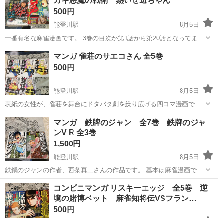
カギ悪魔の戦術 熱いぜ辺ちゃん
アカギ
購入で値引きします...
500円
能登川駅
8月5日
一番有名な麻雀漫画です。 3巻の目次が第1話から第20話となってます
が内容は第41話から第60話です。 単行本の1巻から22巻、23巻の195
滋賀
東近江市
能登川駅
マンガ、コミック、アニメ
マンガ 雀荘のサエコさん 全5巻
話を収録しています。 「アカギ悪魔の戦術」「熱いぜ辺ちゃん」をお
アカギ
500円
付けします。
能登川駅
8月5日
表紙の女性が、雀荘を舞台にドタバタ劇を繰り広げる四コマ漫画で
す。 麻雀漫画の中ではかなり健全でほのぼのとした作品です。
滋賀
東近江市
能登川駅
マンガ、コミック、アニメ
マンガ 鉄牌のジャン 全7巻 鉄牌のジャ
ンV R 全3巻
1,500円
能登川駅
8月5日
鉄鍋のジャンの作者、西条真二さんの作品です。 基本は麻雀漫画です
か、料理もします。 他の作品との同時購入で値引きします。
滋賀
東近江市
能登川駅
マンガ、コミック、アニメ
コンビニマンガ リスキーエッジ 全5巻 逆
境の賭博ベット 麻雀知将伝VSフラン…
セット
500円