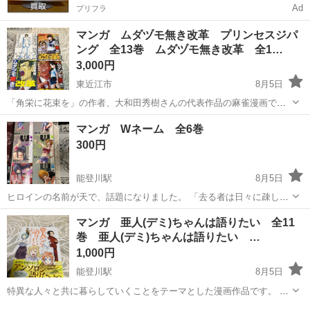
Ad
プリフラ
マンガ ムダヅモ無き改革 プリンセスジパ
ング 全13巻 ムダヅモ無き改革 全1…
3,000円
東近江市
8月5日
「角栄に花束を」の作者、大和田秀樹さんの代表作品の麻雀漫画で
す。 シリーズ累計発行部数280万部の大人気作品です。 台湾有事の前
滋賀
東近江市
マンガ、コミック、アニメ
プリンセス
マンガ Wネーム 全6巻
談の尖閣諸島問題などをコメディックに学ぶことが出来ます。
300円
能登川駅
8月5日
ヒロインの名前が天で、話題になりました。 「去る者は日々に疎し」
の作者、葉月京さんの初期の漫画作品です。
滋賀
東近江市
能登川駅
マンガ、コミック、アニメ
マンガ 亜人(デミ)ちゃんは語りたい 全11
巻 亜人(デミ)ちゃんは語りたい …
モー
1,000円
能登川駅
8月5日
特異な人々と共に暮らしていくことをテーマとした漫画作品です。 講
談社版のアンソロジーコミックを購入したので追加投稿します。 興味
滋賀
東近江市
能登川駅
マンガ、コミック、アニメ