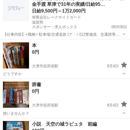
金手渡 草津で31年の実績/日給95…
日給9,500円～1万2,000円
有限会社レークサイドガード
滋賀県
スポンサー：求人ボックス
08月06日
【仕事内容】<職種> 駐車場/交通道路 [ア・パ]12警備員、交通誘導警
備、イベント警備 <雇用形態> アルバイト・パート <給与> [ア・パ]1
アルバイト・パート
本
日給9,500円～12,000円、2日給11,750円～14,375円 交通費:一部...
0円
大津市役所前駅
8月4日
どうですか
滋賀
大津市
大津市役所前駅
本/CD/DVD
辞書
0円
大津市役所前駅
8月4日
使いませんか？
滋賀
大津市
大津市役所前駅
語学、辞書
小説 天空の城ラピュタ 前編