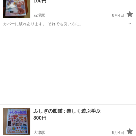
100円
石場駅
8月4日
カバーに破れあります。 それでも良い方に。
滋賀
大津市
石場駅
文芸
天空の城ラピュタ
ふしぎの図鑑 : 楽しく遊ぶ学ぶ
800円
大津駅
8月4日