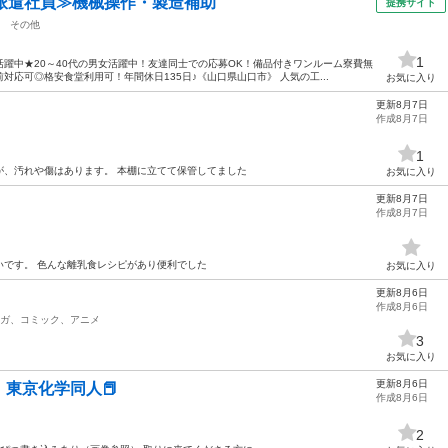
派遣社員≫機械操作・製造補助
提携サイト
その他
1
躍中★20～40代の男女活躍中！友達同士での応募OK！備品付きワンルーム寮費無
応可◎格安食堂利用可！年間休日135日♪《山口県山口市》 人気の工...
お気に入り
更新8月7日
作成8月7日
1
が、汚れや傷はあります。 本棚に立てて保管してました
お気に入り
更新8月7日
作成8月7日
いです。 色んな離乳食レシピがあり便利でした
お気に入り
更新8月6日
作成8月6日
ガ、コミック、アニメ
3
お気に入り
更新8月6日
東京化学同人📕
作成8月6日
2