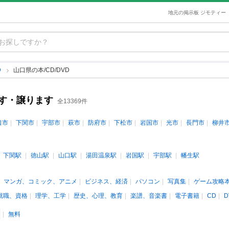
地元の掲示板 ジモティー
D
山口県の本/CD/DVD
ます・譲ります
全13369件
口市
下関市
宇部市
萩市
防府市
下松市
岩国市
光市
長門市
柳井
下関駅
徳山駅
山口駅
湯田温泉駅
岩国駅
宇部駅
幡生駅
マンガ、コミック、アニメ
ビジネス、経済
パソコン
写真集
ゲーム攻略
就職、資格
理学、工学
歴史、心理、教育
楽譜、音楽書
電子書籍
CD
D
無料