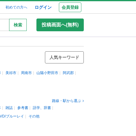
ログイン
会員登録
初めての方へ
投稿画面へ(無料)
検索
人気キーワード
市
美祢市
周南市
山陽小野田市
阿武郡
路線・駅から選ぶ
本
雑誌
参考書
語学、辞書
VD/ブルーレイ
その他