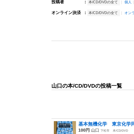
投稿者
：
本/CD/DVDの全て
個人
オンライン決済
：
本/CD/DVDの全て
オン
山口の本/CD/DVDの投稿一覧
基本無機化学 東京化学同
100円
山口
下松市
本/CD/DVD