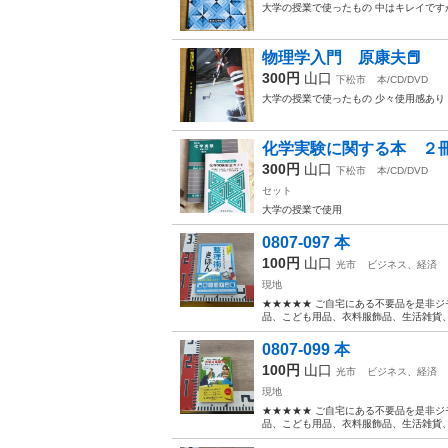
大学の授業で使ったもの 中はキレイです
物理学入門 原康夫📕
300円
山口
下松市
本/CD/DVD
大学の授業で使ったもの 少々使用感あり
化学実験に関する本 ２冊
300円
山口
下松市
本/CD/DVD
セット
大学の授業で使用
0807-097 本
100円
山口
光市
ビジネス、経済
現地
★★★★★ ご自宅にある不要品を是非ジ
品、こども用品、衣料服飾品、生活雑貨、家
0807-099 本
100円
山口
光市
ビジネス、経済
現地
★★★★★ ご自宅にある不要品を是非ジ
品、こども用品、衣料服飾品、生活雑貨、家