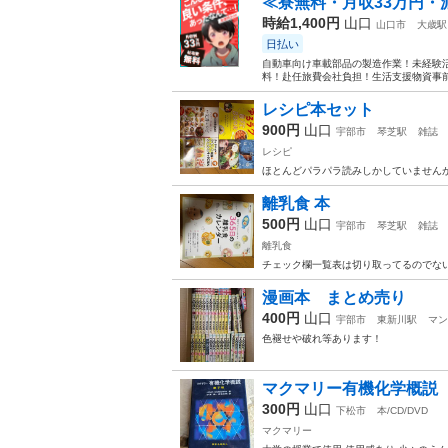
≪寮無料・月収33万円・
時給1,400円
山口
山口市
大歳駅
日払い
自動車向け車載部品の製造作業！未経験活
料！赴任旅費会社負担！生活支援物資事前対
レシピ本セット
900円
山口
宇部市
琴芝駅
雑誌
レシピ
ほとんどパラパラ読みしかしていません
離乳食 本
500円
山口
宇部市
琴芝駅
雑誌
離乳食
チェック欄一覧表は切り取ってるのでな
漫画本 まとめ売り
400円
山口
宇部市
東新川駅
マン
色褪せや破れ等あります！
マクマリー有機化学概説 
300円
山口
下松市
本/CD/DVD
マクマリー