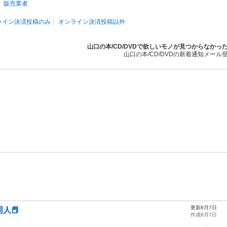
販売業者
ライン決済投稿のみ
オンライン決済投稿以外
山口の本/CD/DVDで欲しいモノが見つからなかっ
山口の本/CD/DVDの新着通知メール
更新8月7日
人📕
作成8月7日