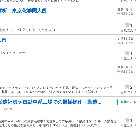
んぴつ書き込みあり（画像参照） 取りに来てくださる方に
お気に入り
更新8月6日
析 東京化学同人📕
作成8月6日
1
比較的キレイです 取りに来てくださる方に
お気に入り
更新8月6日
📕
作成8月6日
に来てくださる方に
1
お気に入り
更新8月6日
作成8月6日
2
モティースポットへお持ち込みしませんか？ 家電、趣味・スポーツ・レジャー用
具、本、CD・DVDなどが無料でまとめて持ち込めます！ ※詳細はこ...
お気に入り
派遣社員≫自動車系工場での機械操作・製造...
提携サイト
その他
1
躍中★20～40代の男女活躍中！友達同士での応募OK！備品付きワンルーム寮費無
応可◎格安食堂利用可！年間休日135日♪《山口県山口市》 人気の工...
お気に入り