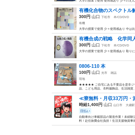
大学の授業で使用 使用感あり 少々のえ
有機化合物のスペクトル解
300円
山口
下松市
本/CD/DVD
有機
大学の授業で使用 少々使用感あり 中は
有機合成の戦略 化学同人
300円
山口
下松市
本/CD/DVD
大学の授業で使用 少々使用感あり 取り
0806-110 本
100円
山口
光市
雑誌
現地
★★★★★ ご自宅にある不要品を是非ジ
品、こども用品、衣料服飾品、生活雑貨、家
≪寮無料・月収33万円・
時給1,400円
山口
山口市
大歳駅
日払い
自動車向け車載部品の製造作業！未経験活
料！赴任旅費会社負担！生活支援物資事前対