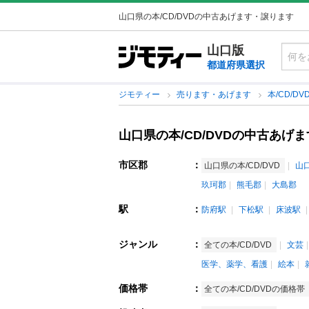
山口県の本/CD/DVDの中古あげます・譲ります
山口版
都道府県選択
ジモティー
売ります・あげます
本/CD/DV
山口県の本/CD/DVDの中古あげ
市区郡
：
山口県の本/CD/DVD
山
玖珂郡
熊毛郡
大島郡
駅
：
防府駅
下松駅
床波駅
ジャンル
：
全ての本/CD/DVD
文芸
医学、薬学、看護
絵本
価格帯
：
全ての本/CD/DVDの価格帯