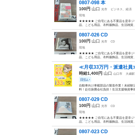
0807-098 本
100円
山口
光市
ビジネス、経済
現地
★★★★★ ご自宅にある不要品を是非ジ
品、こども用品、衣料服飾品、生活雑貨、家
0807-026 CD
100円
山口
光市
CD
現地
★★★★★ ご自宅にある不要品を是非ジ
品、こども用品、衣料服飾品、生活雑貨、家
≪月収33万円・派遣社員
時給1,400円
山口
山口市
大歳駅
日払い
自動車向け車載部品の製造作業！未経験活
料！赴任旅費会社負担！生活支援物資事前対
0807-029 CD
100円
山口
光市
CD
現地
★★★★★ ご自宅にある不要品を是非ジ
品、こども用品、衣料服飾品、生活雑貨、家
0807-023 CD