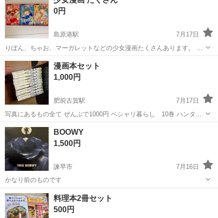
ん。 ノーレーム、ノーリターン、ノーキャンセルです。
0円
島原港駅
7月17日
りぼん、ちゃお、マーガレットなどの少女漫画たくさんあります。 お
気軽にお問い合わせください♩
長崎
南島原市
島原港駅
本/CD/DVD
りぼん
漫画本セット
1,000円
肥前古賀駅
7月17日
写真にあるもの全て ぜんぶで1000円 ベシャリ暮らし 10巻 ハンター
ハンター 数冊
長崎
長崎市
肥前古賀駅
マンガ、コミック、アニメ
BOOWY
1,500円
諫早市
7月16日
かなり前のものです
長崎
諫早市
CD
料理本2冊セット
500円