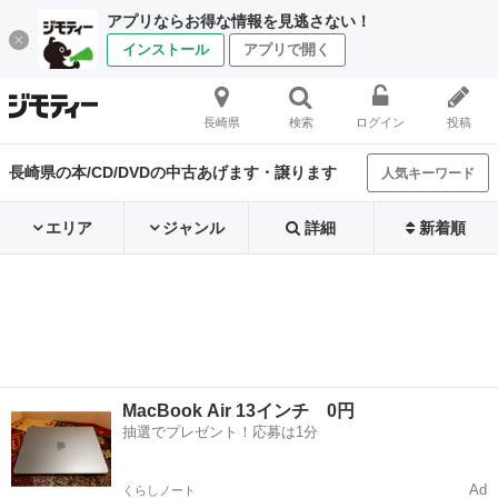
アプリならお得な情報を見逃さない！
インストール
アプリで開く
長崎県
検索
ログイン
投稿
長崎県の本/CD/DVDの中古あげます・譲ります
人気キーワード
エリア
ジャンル
詳細
新着順
MacBook Air 13インチ 0円
抽選でプレゼント！応募は1分
Ad
くらしノート