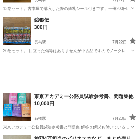
13巻セット。古本屋で購入した際の値札シール付きです。一冊200円で
購入しましたが、全部で200円です。 ノークレーム、ノーリターンで
長崎
西彼杵郡
長与駅
マンガ、コミック、アニメ
餓狼伝
お願いします。
300円
長与駅
7月22日
20巻セット。 目立った傷等はありませんが中古品ですのでノークレー
ム、ノーリターンでお願いします。
長崎
西彼杵郡
長与駅
マンガ、コミック、アニメ
ありません
東京アカデミー公務員試験参考書、問題集他
10,000円
石橋駅
7月20日
東京アカデミー公務員試験参考書と問題集 解答＆解説も付いているの
でわかりやすいと思います。 息子が使っていた物です1だけは使用感
長崎
長崎市
石橋駅
参考書
総額4万相当のビジネス本など まとめ売り