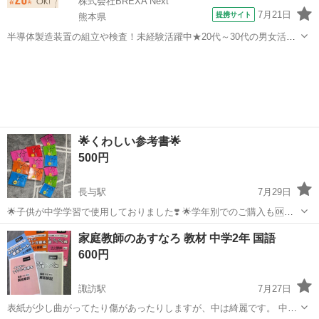
株式会社BREXA Next
7月21日
提携サイト
熊本県
半導体製造装置の組立や検査！未経験活躍中★20代～30代の男女活躍
中★ワンルーム寮完備！赴任旅費会社負担！マイカー通勤OK！無料駐
熊本
その他
車場あり！正社員登用あり！《熊本県菊池郡大津町》 人気の工場のお
仕事 ◇半導体製造装置の組立...
🌟くわしい参考書🌟
500円
長与駅
7月29日
🌟子供が中学学習で使用しておりました❣️ 🌟学年別でのご購入も🆗で
す❣️ 🌟掲載してる金額は、一冊あたり¥500円です。 🌟纏めてのご購入
長崎
西彼杵郡
長与駅
参考書
家庭教師のあすなろ 教材 中学2年 国語
であれば、12冊¥4,000でお願いします。 一冊あたり¥300円になりま
600円
す。...
諏訪駅
7月27日
表紙が少し曲がってたり傷があったりしますが、中は綺麗です。 中2