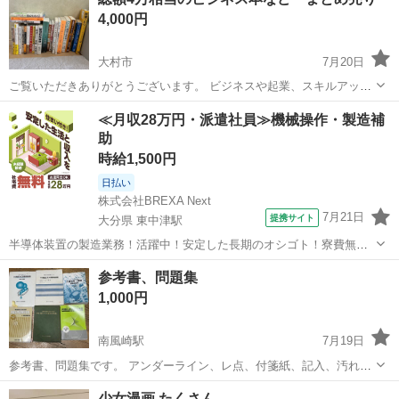
ありますが その他は綺麗です。
4,000円
大村市
7月20日
ご覧いただきありがとうございます。 ビジネスや起業、スキルアップ
に役立つ良書・名著を【21冊まとめて】出品いたします。一気読み
長崎
大村市
ビジネス、経済
≪月収28万円・派遣社員≫機械操作・製造補
や、これからのインプットにいかがでしょうか。 【特に人気の目玉商
助
品】 ・起業の科学 スタートアッ...
時給1,500円
日払い
株式会社BREXA Next
7月21日
提携サイト
大分県 東中津駅
半導体装置の製造業務！活躍中！安定した長期のオシゴト！寮費無料
★赴任旅費会社負担◎20代～40代の男性活躍中★未経験活躍中！高時
大分
中津市
東中津駅
その他
参考書、問題集
給1,500円！《大分県中津市》 人気の工場のお仕事 ◇半導体装置内部
1,000円
のシート製造◇ ＊クリー...
南風崎駅
7月19日
参考書、問題集です。 アンダーライン、レ点、付箋紙、記入、汚れ、
その他あります。 私の近くのコンビニで取引します。 発送は出来ませ
長崎
佐世保市
南風崎駅
就職、資格
問題集
少女漫画 たくさん