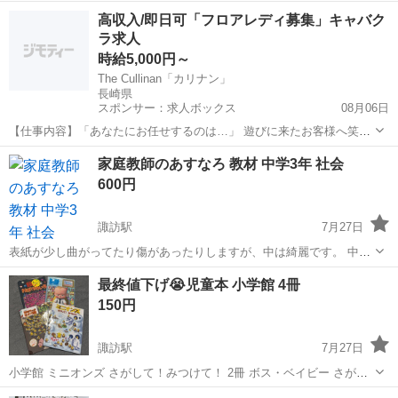
国語 問題集 テスト対策本 要点シート 予習 復習 解答解説付き 専用の
長崎
大村市
諏訪駅
語学、辞書
あすなろ
高収入/即日可「フロアレディ募集」キャバク
ハードケースに入れてお渡しします。
ラ求人
時給5,000円～
The Cullinan「カリナン」
長崎県
スポンサー：求人ボックス
08月06日
【仕事内容】「あなたにお任せするのは…」 遊びに来たお客様へ笑顔
でご挨拶 お好みのドリンクを作ってご提供 ワイワイお話で盛り上げる
アルバイト・パート
家庭教師のあすなろ 教材 中学3年 社会
最後はニッコリお見送り 「The Cullinan「カリナン」」でのお仕事
600円
に、これ以上難しいことは...
諏訪駅
7月27日
表紙が少し曲がってたり傷があったりしますが、中は綺麗です。 中3
社会 公民 予習 復習 専用のハードケースに入れてお渡しします。
長崎
大村市
諏訪駅
参考書
あすなろ
最終値下げ😭児童本 小学館 4冊
150円
諏訪駅
7月27日
小学館 ミニオンズ さがして！みつけて！ 2冊 ボス・ベイビー さがし
て！みつけて！ 超ムズ！おばけめいろ の4冊セット 表紙はよれてます
長崎
大村市
諏訪駅
絵本