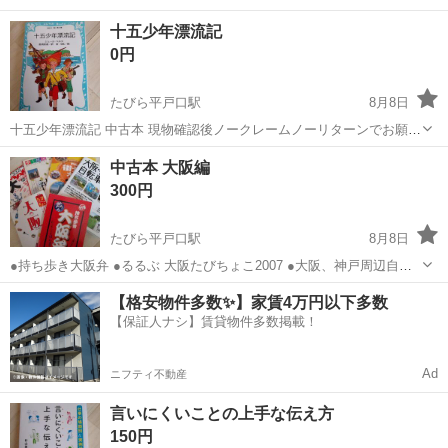
十五少年漂流記
0円
たびら平戸口駅
8月8日
十五少年漂流記 中古本 現物確認後ノークレームノーリターンでお願い
致します
長崎
平戸市
たびら平戸口駅
本/CD/DVD
中古本 大阪編
300円
たびら平戸口駅
8月8日
●持ち歩き大阪弁 ●るるぶ 大阪たびちょこ2007 ●大阪、神戸周辺自転
車散歩 ●るるぶ 大阪MAP2007 この一冊で街を楽しむ 使いこなす！ ●
長崎
平戸市
たびら平戸口駅
本/CD/DVD
古本
【格安物件多数✨】家賃4万円以下多数
大阪神戸歩く地図ユニバーサル・スタジオ・ジャパン キタミナミ 大阪
【保証人ナシ】賃貸物件多数掲載！
城 ハーバ...
Ad
ニフティ不動産
言いにくいことの上手な伝え方
150円