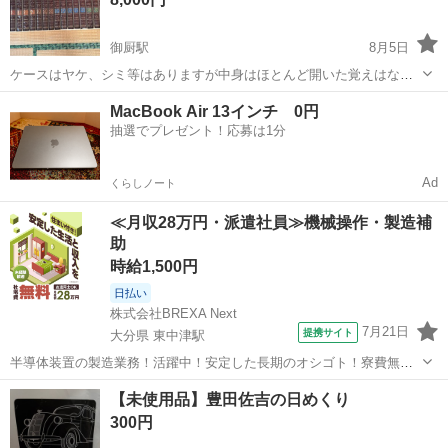
御厨駅
8月5日
ケースはヤケ、シミ等はありますが中身はほとんど開いた覚えはない
ので綺麗な方だと思います！
長崎
松浦市
御厨駅
歴史、心理、教育
MacBook Air 13インチ 0円
抽選でプレゼント！応募は1分
Ad
くらしノート
≪月収28万円・派遣社員≫機械操作・製造補
助
時給1,500円
日払い
株式会社BREXA Next
7月21日
提携サイト
大分県 東中津駅
半導体装置の製造業務！活躍中！安定した長期のオシゴト！寮費無料
★赴任旅費会社負担◎20代～40代の男性活躍中★未経験活躍中！高時
大分
中津市
東中津駅
その他
【未使用品】豊田佐吉の日めくり
給1,500円！《大分県中津市》 人気の工場のお仕事 ◇半導体装置内部
300円
のシート製造◇ ＊クリー...