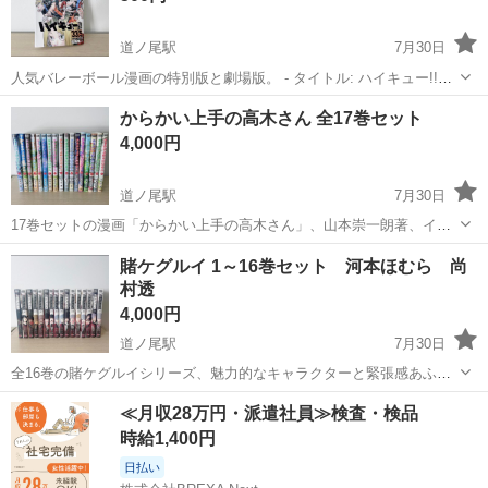
道ノ尾駅
7月30日
人気バレーボール漫画の特別版と劇場版。 - タイトル: ハイキュー!!
33.5 - 出版社: ジャンプコミックス - タイトル: ハイキュー!! 劇場版 3 -
長崎
長崎市
道ノ尾駅
マンガ、コミック、アニメ
からかい上手の高木さん 全17巻セット
出版社: ジャンプコミックス 番外編 ...
4,000円
道ノ尾駅
7月30日
17巻セットの漫画「からかい上手の高木さん」、山本崇一朗著、イラ
スト付きの美しい表紙デザイン。 - タイトル: からかい上手の高木さん
長崎
長崎市
道ノ尾駅
マンガ、コミック、アニメ
賭ケグルイ 1～16巻セット 河本ほむら 尚
- 巻数: 16巻 - 著者: 山本崇一朗 - 出版社: 講談社 - 表紙...
村透
4,000円
道ノ尾駅
7月30日
全16巻の賭ケグルイシリーズ、魅力的なキャラクターと緊張感あふれ
るストーリーが特徴。 - シリーズ名: 賭ケグルイ - 巻数: 全16巻セット
長崎
長崎市
道ノ尾駅
マンガ、コミック、アニメ
≪月収28万円・派遣社員≫検査・検品
中古品のため多少のスレありますが、通読に問題はありません バ...
時給1,400円
日払い