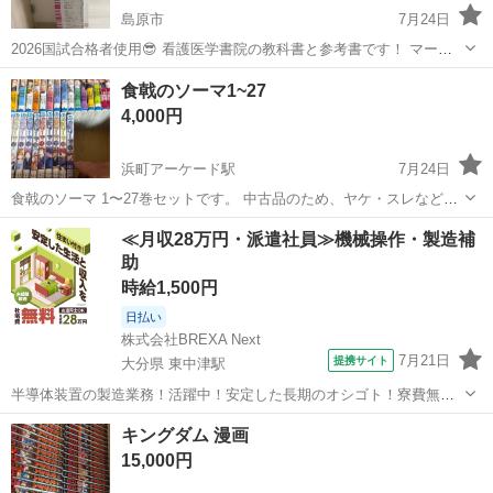
島原市
7月24日
2026国試合格者使用😎 看護医学書院の教科書と参考書です！ マーキ
ングやメモ等あるためご理解頂ける方のみお願いいたします🙇‍♀️
長崎
島原市
医学、薬学、看護
食戟のソーマ1~27
4,000円
浜町アーケード駅
7月24日
食戟のソーマ 1〜27巻セットです。 中古品のため、ヤケ・スレなど使
用感がありますが、通読には問題ありません。 バラ売りは考えており
長崎
長崎市
浜町アーケード駅
≪月収28万円・派遣社員≫機械操作・製造補
ません。 自宅保管の中古品ですので、ご理解いただける方のみご購入
助
マンガ、コミック、アニメ
をお願いいたします。 ...
時給1,500円
日払い
株式会社BREXA Next
7月21日
提携サイト
大分県 東中津駅
半導体装置の製造業務！活躍中！安定した長期のオシゴト！寮費無料
★赴任旅費会社負担◎20代～40代の男性活躍中★未経験活躍中！高時
大分
中津市
東中津駅
その他
キングダム 漫画
給1,500円！《大分県中津市》 人気の工場のお仕事 ◇半導体装置内部
15,000円
のシート製造◇ ＊クリー...