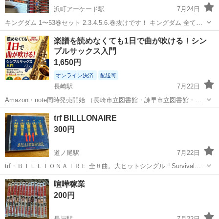
浜町アーケード駅
7月24日
キングダム 1〜53巻セット 2.3.4.5.6.巻抜けです！ キングダム 全て新
品で購入しました！ 素人保管のため、ヤケ・スレなど使用感はありま
長崎
長崎市
浜町アーケード駅
楽譜を読めなくても1日で曲が吹ける！シン
すが、通読には問題ありません。 バラ売りは考えておりません。 自宅
プルサックス入門
マンガ、コミック、アニメ
保管...
1,650円
オンライン決済
配送可
長崎駅
7月22日
Amazon・note同時発売開始 （長崎市立図書館・諫早市立図書館・上
長崎ふれあいセンターに寄贈しました） 📘『楽譜が読めなくても1日
長崎
長崎市
長崎駅
楽譜、音楽書
楽譜
trf BILLLONAIRE
で曲が吹ける！シンプルサックス入門』 受講生500名以上。 初日に曲
300円
が吹けた人、続出...
道ノ尾駅
7月22日
trf・ＢＩＬＬＩＯＮＡＩＲＥ 全８曲。大ヒットシングル「Survival
Dance」「BOY MEETS GIRL」2曲を筆頭にRage・Tribal・NY.blake等
長崎
長崎市
道ノ尾駅
CD
喧嘩稼業
傷あります 19.50 CD
200円
長与駅
7月22日