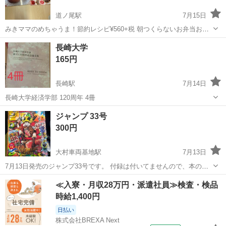
道ノ尾駅
7月15日
みきママのめちゃうま！節約レシピ¥560+税 朝つくらないお弁当おか
ず¥1333+税 2冊セット やや傷あります。 中身は綺麗なほうかと思い
長崎
長崎市
道ノ尾駅
その他
料理本
長崎大学
ます。 中古にご理解いただけるかたにお譲りします。
165円
長崎駅
7月14日
長崎大学経済学部 120周年 4冊
長崎
西彼杵郡
長崎駅
ビジネス、経済
ジャンプ 33号
300円
大村車両基地駅
7月13日
7月13日発売のジャンプ33号です。 付録は付いてませんので、本のみ
となります。 新品非使用です。 宜しくお願いします
長崎
大村市
大村車両基地駅
雑誌
新品
≪入寮・月収28万円・派遣社員≫検査・検品
時給1,400円
日払い
株式会社BREXA Next