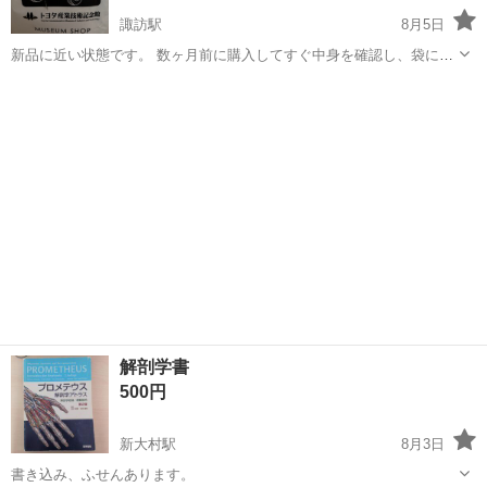
諏訪駅
8月5日
新品に近い状態です。 数ヶ月前に購入してすぐ中身を確認し、袋に戻
した状態で3ヶ月ほど保管していました。袋は一度短時間、開封してお
長崎
大村市
諏訪駅
本/CD/DVD
日めくり
りますが、カレンダーとしては未使用品です。 実際に飾ったりして使
用しないため、きれいなおうち...
解剖学書
500円
新大村駅
8月3日
書き込み、ふせんあります。