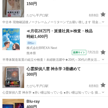
150円
たびら平戸口駅
8月8日
中古本 現物確認後ノークレームノーリターンでお願い致します 現金の
み
長崎
平戸市
たびら平戸口駅
文芸
≪月収28万円・派遣社員≫検査・検品
時給1,400円
日払い
株式会社BREXA Next
7月21日
提携サイト
熊本県
半導体製造装置の組立や検査！未経験活躍中★20代～30代の男女活躍
中★ワンルーム寮完備！赴任旅費会社負担！マイカー通勤OK！無料駐
熊本
その他
心霊探偵八雲 神永学 3冊纏めて
車場あり！正社員登用あり！《熊本県菊池郡大津町》 人気の工場のお
300円
仕事 ◇半導体製造装置の組立...
たびら平戸口駅
8月8日
心霊探偵八雲 神永学 ●赤い瞳は知っている ●赤い瞳は知っている 描き
下ろしイラストニューカバーバージョン ●3 闇の先にある光 3冊纏めて
長崎
平戸市
たびら平戸口駅
文芸
Blu-ray
引き取り 中古本 現物確認後ノークレームノーリターンでお願い致しま
400円
す 現金のみ