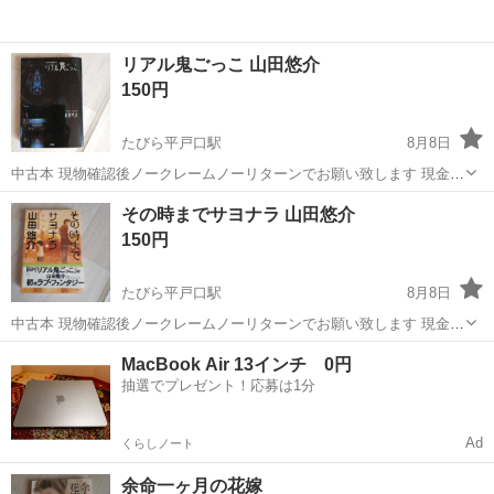
リアル鬼ごっこ 山田悠介
150円
たびら平戸口駅
8月8日
中古本 現物確認後ノークレームノーリターンでお願い致します 現金の
み
長崎
平戸市
たびら平戸口駅
文芸
その時までサヨナラ 山田悠介
150円
たびら平戸口駅
8月8日
中古本 現物確認後ノークレームノーリターンでお願い致します 現金の
み
長崎
平戸市
たびら平戸口駅
文芸
MacBook Air 13インチ 0円
抽選でプレゼント！応募は1分
Ad
くらしノート
余命一ヶ月の花嫁