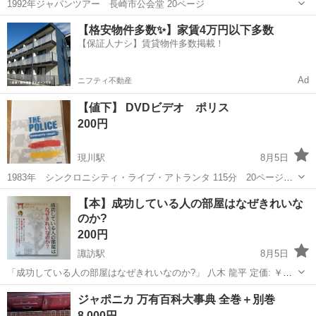
1992年ジャパンツアー 長崎市公会堂 20ページ
長崎
長崎市
現川駅
写真集
トランスファー
【格安物件多数✨】家賃4万円以下多数
【保証人ナシ】賃貸物件多数掲載！
Ad
ニフティ不動産
【値下】 DVDビデオ ポリス
200円
現川駅
8月5日
1983年 シンクロニシティ・ライブ・アトランタ 115分 20ページブ
ックレット付
長崎
長崎市
現川駅
DVD/ブルーレイ
DVD
【本】成功している人の部屋はなぜきれいな
のか?
200円
諏訪駅
8月5日
「成功している人の部屋はなぜきれいなのか?」 八木 龍平 定価: ￥
1320円 コンビニで見かけ購入しましたが、結局家で見ることがないま
長崎
大村市
諏訪駅
雑誌
ジャポニカ 万有百科大事典 全巻＋別巻
ま保管していました。保管によるちょっとした傷がありますが全体的
8,000円
に綺麗な状態だと思いま...