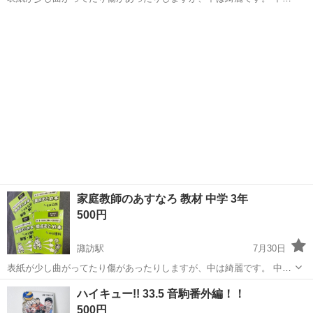
理科 社会 歴史 問題集 弱点まとめ本 長期休み まとめ 解答解説付き 専
長崎
大村市
諏訪駅
参考書
あすなろ
用のハードケース付き。小傷はあります。
家庭教師のあすなろ 教材 中学 3年
500円
諏訪駅
7月30日
表紙が少し曲がってたり傷があったりしますが、中は綺麗です。 中3
理科 社会公民 問題集 弱点まとめ本 長期休み まとめ 解答解説付き 専
長崎
大村市
諏訪駅
語学、辞書
あすなろ
ハイキュー!! 33.5 音駒番外編！！
用のハードケースあり。小傷はあります。
500円