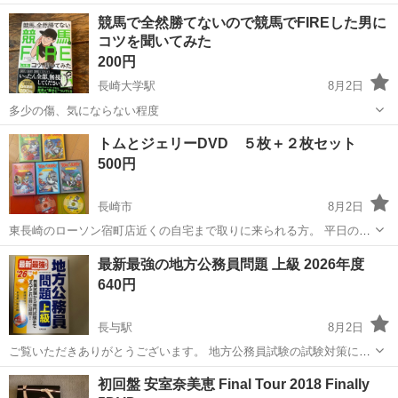
長崎
大村市
新大村駅
医学、薬学、看護
競馬で全然勝てないので競馬でFIREした男に
コツを聞いてみた
200円
長崎大学駅
8月2日
多少の傷、気にならない程度
長崎
長崎市
長崎大学駅
参考書
競馬
トムとジェリーDVD ５枚＋２枚セット
500円
長崎市
8月2日
東長崎のローソン宿町店近くの自宅まで取りに来られる方。 平日の対
応は１７時～２１時で、土日は１０時～２１時。 前日までに、ご希望
長崎
長崎市
DVD/ブルーレイ
トムとジェリー
最新最強の地方公務員問題 上級 2026年度
の日時をお知らせください。 不用品の出品なので、先着順ではなくす
640円
ぐに取りに来てくださ...
長与駅
8月2日
ご覧いただきありがとうございます。 地方公務員試験の試験対策にい
かがでしょうか。 著作者：東京工学院専門学校／監修 出版者名：成美
長崎
長崎市
長与駅
就職、資格
対象
初回盤 安室奈美恵 Final Tour 2018 Finally
堂出版 出版年月：2024/11/5 商品形態：３６７Ｐ ２２ｃｍ 価格：