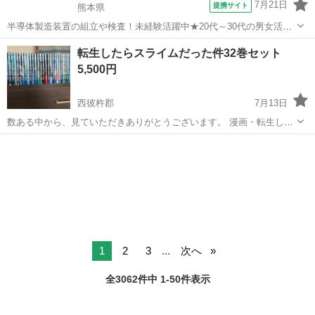
7月21日
提携サイト
熊本県
半導体製造装置の組立や検査！未経験活躍中★20代～30代の男女活躍
中★ワンルーム寮完備！赴任旅費会社負担！マイカー通勤OK！無料駐
熊本
その他
転生したらスライムだった件32巻セット
車場あり！正社員登用あり！《熊本県菊池郡大津町》 人気の工場のお
5,500円
仕事 ◇半導体製造装置の組立...
西彼杵郡
7月13日
数ある中から、見ていただきありがとうございます。 漫画・転生した
らスライムだった件の全巻セットになります。（以下続刊）1巻〜32巻
長崎
西彼杵郡
マンガ、コミック、アニメ
最終値下げ8/15まで ヤケ等少しありますが、読む分には問題ありませ
ん。 部屋が手狭にな...
1
2
3
...
次へ
全3062件中 1-50件表示