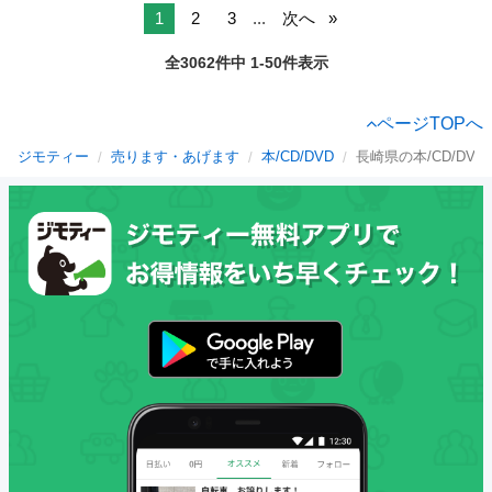
1
2
3
...
次へ
全3062件中 1-50件表示
ページTOPへ
ジモティー
売ります・あげます
本/CD/DVD
長崎県の本/CD/DVD