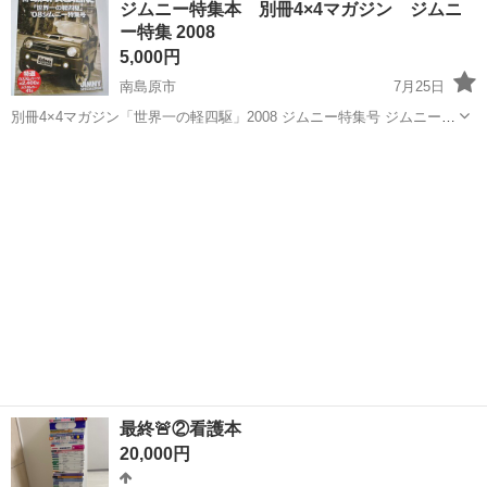
ジムニー特集本 別冊4×4マガジン ジムニ
が、中はらくがきや破れなどもなく比較的綺麗な状態です。
ー特集 2008
5,000円
南島原市
7月25日
別冊4×4マガジン「世界一の軽四駆」2008 ジムニー特集号 ジムニーの
原型となるホープスターON型に始まりLJ10・LJ20・SJ10・SJ30・
長崎
南島原市
雑誌
ホープ
JA71・JA11・JA12・JA22・SJ20・SJ40・JA51・...
最終🚨②看護本
20,000円