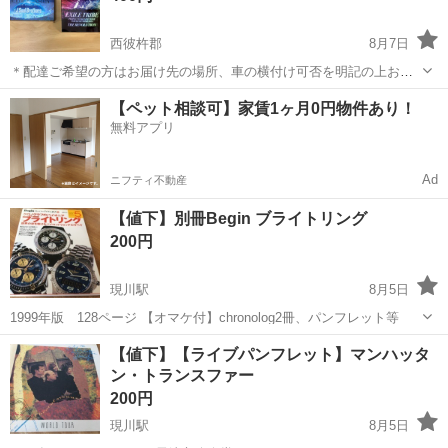
西彼杵郡
8月7日
＊配達ご希望の方はお届け先の場所、車の横付け可否を明記の上お問
い合わせ下さい。 ＊引取りの際は必ず積載可能なお車でお越し下さ
長崎
西彼杵郡
DVD/ブルーレイ
【ペット相談可】家賃1ヶ月0円物件あり！
い。 EXILE TRIBE J Soul Brothers どちらもブルーレイです。 ディス
無料アプリ
ク...
Ad
ニフティ不動産
【値下】別冊Begin ブライトリング
200円
現川駅
8月5日
1999年版 128ページ 【オマケ付】chronolog2冊、パンフレット等
長崎
長崎市
現川駅
雑誌
【値下】【ライブパンフレット】マンハッタ
ン・トランスファー
200円
現川駅
8月5日