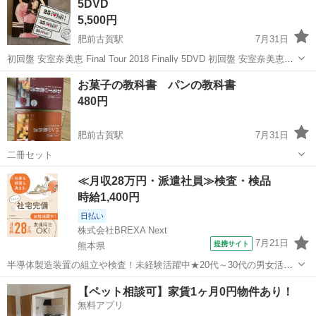
5DVD
1,500円（税抜...
5,500円
肥前古賀駅
7月31日
初回盤 安室奈美恵 Final Tour 2018 Finally 5DVD 初回盤 安室奈美恵
5DVD Final Tour 2018 Finally 東京ドーム最終+25周年沖縄ライブ+福岡
長崎
長崎市
肥前古賀駅
DVD/ブルーレイ
Finally
お菓子の教科書 パンの教科書
ヤフオク! ドーム 18/...
480円
肥前古賀駅
7月31日
二冊セット
長崎
長崎市
肥前古賀駅
参考書
教科書
≪月収28万円・派遣社員≫検査・検品
時給1,400円
日払い
株式会社BREXA Next
7月21日
提携サイト
熊本県
半導体製造装置の組立や検査！未経験活躍中★20代～30代の男女活躍
中★ワンルーム寮完備！赴任旅費会社負担！マイカー通勤OK！無料駐
熊本
その他
【ペット相談可】家賃1ヶ月0円物件あり！
車場あり！正社員登用あり！《熊本県菊池郡大津町》 人気の工場のお
無料アプリ
仕事 ◇半導体製造装置の組立...