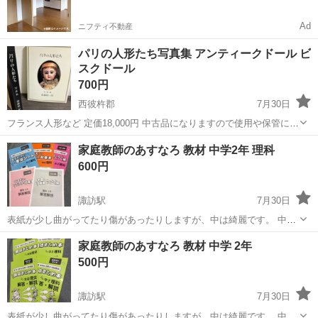
Ad
ニフティ不動産
パリの人形たち写真集 アンティークドール ビ
スクドール
700円
西彼杵郡
7月30日
フランス人形など 定価18,000円 中古品になりますので使用や保管に伴
うヨゴレやダメージ等ご了承下さい。 細かい事気になる方、神経質な
長崎
西彼杵郡
写真集
アンティークドール
家庭教師のあすなろ 教材 中学2年 理科
方はご遠慮下さい。 ノーキャンセル、ノークレームノーリターンでお
600円
願いします。 配...
諏訪駅
7月30日
表紙が少し曲がってたり傷があったりしますが、中は綺麗です。 中2
理科 問題集 テスト対策本 要点シート 予習 復習 解答解説付き 専用の
長崎
大村市
諏訪駅
参考書
あすなろ
家庭教師のあすなろ 教材 中学 2年
ハードケースに入れてお渡しします。
500円
諏訪駅
7月30日
表紙が少し曲がってたり傷があったりしますが、中は綺麗です。 中2