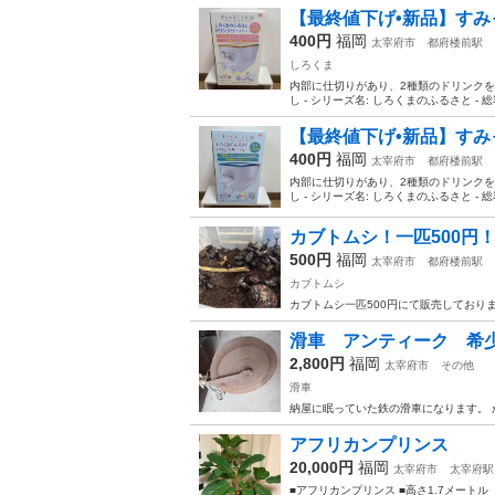
【最終値下げ•新品】すみっ
400円
福岡
太宰府市
都府楼前駅
しろくま
内部に仕切りがあり、2種類のドリンクを
し - シリーズ名: しろくまのふるさと - 総容
【最終値下げ•新品】すみっ
400円
福岡
太宰府市
都府楼前駅
内部に仕切りがあり、2種類のドリンクを
し - シリーズ名: しろくまのふるさと - 総容
カブトムシ！一匹500円
500円
福岡
太宰府市
都府楼前駅
カブトムシ
カブトムシ一匹500円にて販売しており
滑車 アンティーク 
2,800円
福岡
太宰府市
その他
滑車
納屋に眠っていた鉄の滑車になります。 
アフリカンプリンス
20,000円
福岡
太宰府市
太宰府駅
■アフリカンプリンス ■高さ1.7メートル