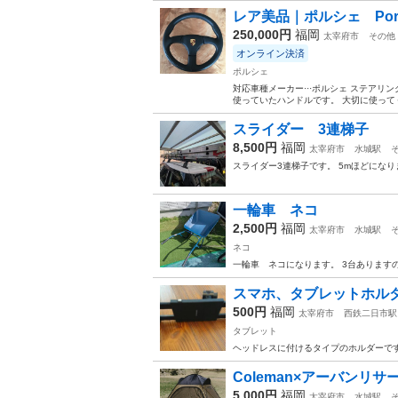
レア美品｜ポルシェ Por
250,000円
福岡
太宰府市
その他
オンライン決済
ポルシェ
対応車種メーカー···ポルシェ ステアリング
使っていたハンドルです。 大切に使ってく
スライダー 3連梯子
8,500円
福岡
太宰府市
水城駅
スライダー3連梯子です。 5mほどになり
一輪車 ネコ
2,500円
福岡
太宰府市
水城駅
ネコ
一輪車 ネコになります。 3台ありますの
スマホ、タブレットホル
500円
福岡
太宰府市
西鉄二日市駅
タブレット
ヘッドレスに付けるタイプのホルダーです
Coleman×アーバンリ
5,000円
福岡
太宰府市
水城駅