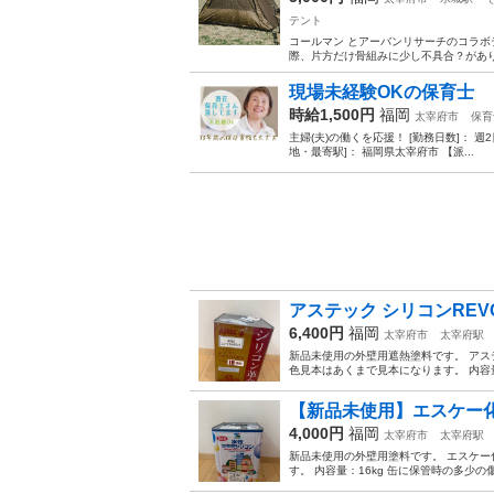
テント
コールマン とアーバンリサーチのコラボ
際、片方だけ骨組みに少し不具合？があり
現場未経験OKの保育士
時給1,500円
福岡
太宰府市
保育
主婦(夫)の働くを応援！ [勤務日数]： 週2日~5日 08
地・最寄駅]： 福岡県太宰府市 【派...
アステック シリコンREVO1
6,400円
福岡
太宰府市
太宰府駅
新品未使用の外壁用遮熱塗料です。 アステッ
色見本はあくまで見本になります。 内容量：
【新品未使用】エスケー化研 
4,000円
福岡
太宰府市
太宰府駅
新品未使用の外壁用塗料です。 エスケー化
す。 内容量：16kg 缶に保管時の多少