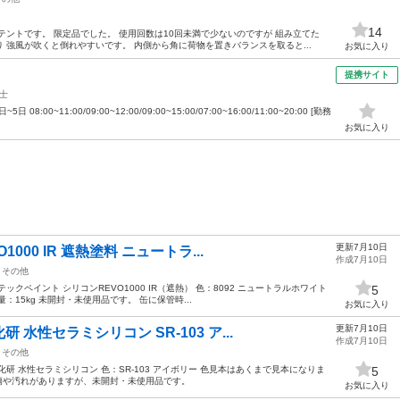
14
テントです。 限定品でした。 使用回数は10回未満で少ないのですが 組み立てた
 強風が吹くと倒れやすいです。 内側から角に荷物を置きバランスを取ると...
お気に入り
提携サイト
士
:00~11:00/09:00~12:00/09:00~15:00/07:00~16:00/11:00~20:00 [勤務
お気に入り
更新7月10日
000 IR 遮熱塗料 ニュートラ...
作成7月10日
その他
クペイント シリコンREVO1000 IR（遮熱） 色：8092 ニュートラルホワイト
5
15kg 未開封・未使用品です。 缶に保管時...
お気に入り
更新7月10日
水性セラミシリコン SR-103 ア...
作成7月10日
その他
研 水性セラミシリコン 色：SR-103 アイボリー 色見本はあくまで見本になりま
5
の傷や汚れがありますが、未開封・未使用品です。
お気に入り