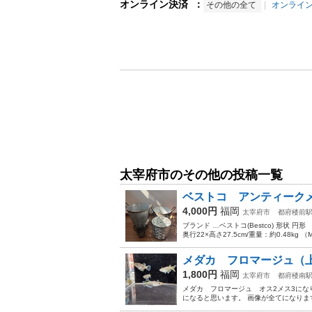
オンライン決済
：
その他の全て
オンライ
太宰府市のその他の投稿一覧
ベストコ アンティーク
4,000円
福岡
太宰府市
都府楼前
ブランド …ベストコ(Bestco) 形状 円形 
奥行22×高さ27.5cm/重量：約0.48kg （M
メダカ フロマージュ（上
1,800円
福岡
太宰府市
都府楼南
メダカ フロマージュ オス2メス3にな
になると思います。 画像が全てになりま