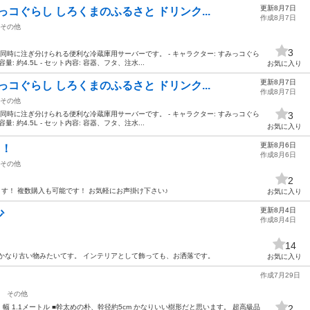
更新8月7日
コぐらし しろくまのふるさと ドリンク...
作成8月7日
その他
3
同時に注ぎ分けられる便利な冷蔵庫用サーバーです。 - キャラクター: すみっコぐら
量: 約4.5L - セット内容: 容器、フタ、注水...
お気に入り
更新8月7日
コぐらし しろくまのふるさと ドリンク...
作成8月7日
その他
同時に注ぎ分けられる便利な冷蔵庫用サーバーです。 - キャラクター: すみっコぐら
3
量: 約4.5L - セット内容: 容器、フタ、注水...
お気に入り
更新8月6日
！！
作成8月6日
その他
2
ます！ 複数購入も可能です！ お気軽にお声掛け下さい♪
お気に入り
更新8月4日
希少
作成8月4日
14
かなり古い物みたいてす。 インテリアとして飾っても、お洒落です。
お気に入り
作成7月29日
その他
 幅 1.1メートル ■幹太めの朴、幹径約5cm かなりいい樹形だと思います。 超高級品
2