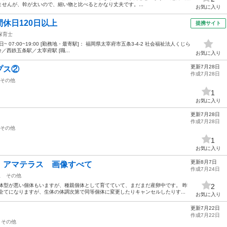
せんが、幹が太いので、細い物と比べるとかなり丈夫です。...
お気に入り
休日120日以上
提携サイト
保育士
~ 07:00~19:00 [勤務地・最寄駅]： 福岡県太宰府市五条3-4-2 社会福祉法人くじら
西鉄五条駅／太宰府駅 [職...
お気に入り
更新7月28日
プス②
作成7月28日
その他
1
お気に入り
更新7月28日
作成7月28日
その他
1
お気に入り
更新8月7日
 アマテラス 画像すべて
作成7月24日
駅
その他
体型が悪い個体もいますが、種親個体として育てていて、まだまだ産卵中です。 昨
2
全てになりますが、生体の体調次第で同等個体に変更したりキャンセルしたりす...
お気に入り
更新7月22日
作成7月22日
その他