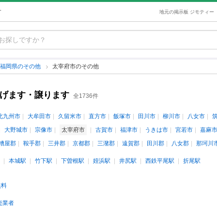
す
地元の掲示板 ジモティー
福岡県のその他
太宰府市のその他
あげます・譲ります
全1736件
北九州市
大牟田市
久留米市
直方市
飯塚市
田川市
柳川市
八女市
大野城市
宗像市
太宰府市
古賀市
福津市
うきは市
宮若市
嘉麻
糟屋郡
鞍手郡
三井郡
京都郡
三潴郡
遠賀郡
田川郡
八女郡
那珂川
本城駅
竹下駅
下曽根駅
姪浜駅
井尻駅
西鉄平尾駅
折尾駅
無料
売業者