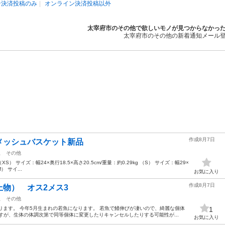
ン決済投稿のみ
オンライン決済投稿以外
太宰府市のその他で欲しいモノが見つからなかっ
太宰府市のその他の新着通知メール
作成8月7日
メッシュバスケット新品
駅
その他
（XS） サイズ：幅24×奥行18.5×高さ20.5cm/重量：約0.29kg （S） サイズ：幅29×
） サイ...
お気に入り
作成8月7日
物） オス2メス3
駅
その他
ります。 今年5月生まれの若魚になります。 若魚で鰭伸びが凄いので、綺麗な個体
1
すが、生体の体調次第で同等個体に変更したりキャンセルしたりする可能性が...
お気に入り