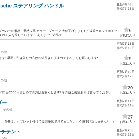
更新8月6日
sche ステアリング ハンドル
作成7月13日
6
カバーの素材···天然皮革 カラー···ブラック 大値下げしました‼️ 以前ポルシェ911で
れる人を探しています。 あくまで中古品で...
お気に入り
更新7月18日
作成7月12日
その他
ます! 早期で引き取りの方はお値引きしますのでよろしくお願いします!
9
お気に入り
更新7月12日
作成7月12日
その他
20
で1台2500円まとめての方はお安くします! その他ご要望あれば言ってください!
お気に入り
更新7月11日
ダー
作成7月11日
その他
27
、自分は、タブレット付けて後部座席で見てました。もう値下げ致しません*_ _)
お気に入り
更新7月20日
サーチテント
作成7月11日
その他