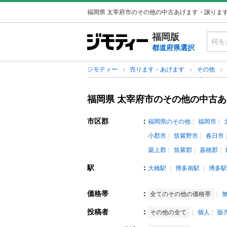
福岡県 太宰府市のその他の中古あげます・譲りま
福岡版
都道府県選択
ジモティー
売ります・あげます
その他
福岡県 太宰府市のその他の中古
市区郡
：
福岡県のその他
福岡市
小郡市
筑紫野市
春日市
築上郡
筑紫郡
嘉穂郡
駅
：
大橋駅
博多南駅
博多駅
価格帯
：
全てのその他の価格帯
投稿者
：
その他の全て
個人
販