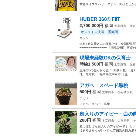
黄色サイズM ハリータオル二回ほどしか
HUBER 360® FIIT
2,700,000円
福岡
太宰府市
博多
オンライン決済
配送可
マシン
送料+搬入費込みの価格です。全国配送可。
=============== 【商品説明】 
現場未経験OKの保育士
時給1,500円
福岡
太宰府市
保育
主婦(夫)の働くを応援！ [勤務日数]： 週2日~5日 08
地・最寄駅]： 福岡県太宰府市 【派...
アガベ スペード黒桃
500円
福岡
太宰府市
都府楼前駅
アガベ
アガベ スペード黒桃
斑入りのアイビー・白の
200円
福岡
太宰府市
太宰府駅
そ
夏に涼しげな斑入りのアイビーです もりも
はありませんがレトロな雰囲気の四角形です 