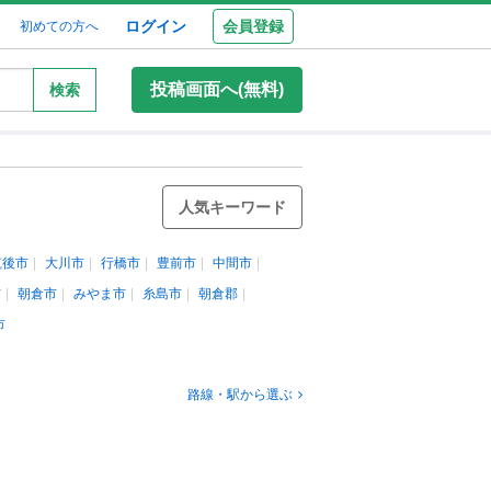
ログイン
会員登録
初めての方へ
投稿画面へ(無料)
検索
人気キーワード
筑後市
大川市
行橋市
豊前市
中間市
市
朝倉市
みやま市
糸島市
朝倉郡
市
路線・駅から選ぶ