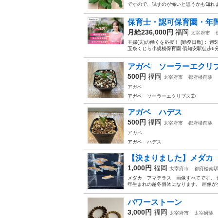
ですので、試すのが怖いと思うかも知れま
保育士・認可保育園・年間
月給236,000円
福岡
太宰府市
主婦(夫)の働くを応援！ [勤務日数]： 週5日
五条くじら小規模保育園 倶知安駅徒歩6分／
アガベ ソーラーエクリ
500円
福岡
太宰府市
都府楼前駅
アガベ
アガベ ソーラーエクリプス②
アガベ ハデス
500円
福岡
太宰府市
都府楼前駅
アガベ
アガベ ハデス
【決まりました】メダカ
1,000円
福岡
太宰府市
都府楼南
メダカ アマテラス 画像すべてです。 
年生まれの越冬個体になります。 画像が
パワーストーン
3,000円
福岡
太宰府市
太宰府駅