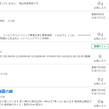
使っていません。 他は未使用品です。
2
お気に入り
更新8月6日
作成7月22日
南駅
その他
2
 リハビリやトレーニング事業を営む事業者様、 いかがでしょうか。 =========
医療の現場から生まれた トレーニングマシンHUBE...
お気に入り
提携サイト
士
:00~11:00/09:00~12:00/09:00~15:00/07:00~16:00/11:00~20:00 [勤務
お気に入り
更新7月18日
作成7月17日
その他
2
お気に入り
更新7月16日
陶器の鉢
作成7月16日
の他
り茂っています 長く伸びた部分は50～60cmで7本くらいあります 植木鉢は新品で
8
植木鉢のサイズ：直径12cm×高さ2...
お気に入り