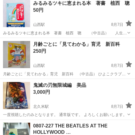
みるみるツキに恵まれる本 著書 植西 聰
駐車場完備◎正社員登用制度あり！《徳島県板野郡松茂町》 人気の工
50円
場のお仕事 ◇車載用リチウ...
山西駅
8月7日
みるみるツキに恵まれる本 著書 植西 聰 （中古品） 人生の
参考になります。 別府のセブンスターに取りに来てくれる方、よろし
愛媛
松山市
山西駅
その他
セブンスター
月齢ごとに「見てわかる」育児 新百科
くお願い致します。 ※一般家庭の自宅管理の為、神経質の方はご遠慮
250円
下さい。 ※ペット飼...
山西駅
8月7日
月齢ごとに「見てわかる」育児 新百科 （中古品） ひよこクラブ特
別編集 別府のセブンスターに取りに来てくれる方、よろしくお願い致
愛媛
松山市
山西駅
歴史、心理、教育
百科
鬼滅の刃無限城編 美品
します。 ※一般家庭の自宅管理の為、神経質の方はご遠慮下さい。 ※
3,000円
ペット飼ってません...
北久米駅
8月7日
一度視聴したのみとなります。 通常版です。 よろしくお願いします。
愛媛
松山市
北久米駅
DVD/ブルーレイ
0807-227 THE BEATLES AT THE
HOLLYWOOD …