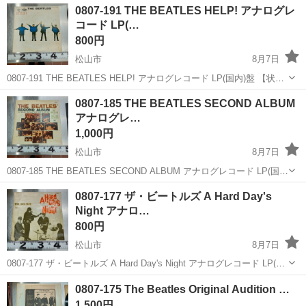
愛媛
松山市
CD
レコード
0807-191 THE BEATLES HELP! アナログレ
汚れなどございます ・詳細は現地でご確認くださ...
コード LP(…
800円
松山市
8月7日
0807-191 THE BEATLES HELP! アナログレコード LP(国内)盤 【状
態】 ・使用に伴う多少のスレ、キズ、落としきれない汚れなどござい
愛媛
松山市
CD
レコード
0807-185 THE BEATLES SECOND ALBUM
ます ・詳細は現地でご確認ください ・お値引きは出来...
アナログレ…
1,000円
松山市
8月7日
0807-185 THE BEATLES SECOND ALBUM アナログレコード LP(国
内)盤 【状態】 ・使用に伴う多少のスレ、キズ、落としきれない汚れ
愛媛
松山市
CD
レコード
0807-177 ザ・ビートルズ A Hard Day's
などございます ・詳細は現地でご確認ください ・...
Night アナロ…
800円
松山市
8月7日
0807-177 ザ・ビートルズ A Hard Day's Night アナログレコード LP(日
本)盤 【状態】 ・使用に伴う多少のスレ、キズ、落としきれない汚れ
愛媛
松山市
CD
レコード
0807-175 The Beatles Original Audition …
などございます ・詳細は現地でご確認ください ...
1,500円