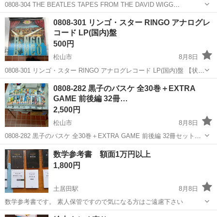
0808-304 THE BEATLES TAPES FROM THE DAVID WIGG
INTERVIEWS アナログレコード LP(国内)盤 【状態】 ・使用に伴う多
愛媛
松山市
CD
レコード
0808-301 リンゴ・スター RINGO アナログレ
少のスレ、キズ、落としきれない汚れなど...
コード LP(国内)盤
500円
松山市
8月8日
0808-301 リンゴ・スター RINGO アナログレコード LP(国内)盤 【状
態】 ・使用に伴う多少のスレ、キズ、落としきれない汚れなどござい
愛媛
松山市
CD
リンゴ
0808-282 黒子のバスケ 全30巻＋EXTRA
ます ・詳細は現地でご確認ください ・お値引きは出来かねま...
GAME 前後編 32冊…
2,500円
松山市
8月8日
0808-282 黒子のバスケ 全30巻＋EXTRA GAME 前後編 32冊セット
【状態】 ・使用に伴う多少のスレ、キズ、落としきれない汚れなどご
愛媛
松山市
マンガ、コミック、アニメ
現地
数学参考書 額面1万円以上
ざいます ・詳細は現地でご確認ください ・お値引きは出来か...
1,800円
土居田駅
8月8日
数学参考書です。 素人保管ですので気になる方はご遠慮下さい
愛媛
松山市
土居田駅
文芸