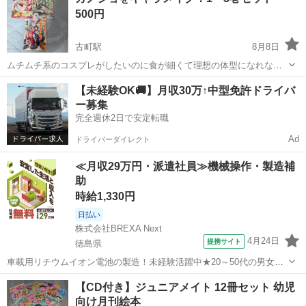
500円
古町駅
8月8日
ムチムチ系のコスプレがしたいのに食が細くて理想の体型になれない
幼馴染の女の子の為、自炊が趣味で大学でも専攻してる主人公が食事
愛媛
松山市
古町駅
マンガ、コミック、アニメ
【未経験OK🚚】月収30万↑中型免許ドライバ
を中心に色々奮闘するラブコメマンガです
ー募集
カノジョ
完全週休2日で安定転職
Ad
ドライバーダイレクト
≪月収29万円・派遣社員≫機械操作・製造補
助
時給1,330円
日払い
株式会社BREXA Next
4月24日
提携サイト
徳島県
車載用リチウムイオン電池の製造！未経験活躍中★20～50代の男女活
躍中！寮費無料★備品付き1R寮完備！自宅からマイカー通勤OK！無料
徳島
その他
【CD付き】ジュニアメイト 12冊セット 幼児
駐車場完備◎正社員登用制度あり！《徳島県板野郡松茂町》 人気の工
向け月刊絵本
場のお仕事 ◇車載用リチウ...