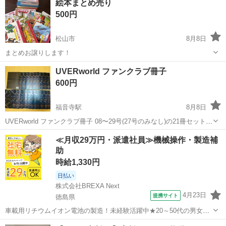
絵本まとめ売り
500円
松山市
8月8日
まとめお譲りします！
愛媛
松山市
絵本
UVERworld ファンクラブ冊子
600円
福音寺駅
8月8日
UVERworld ファンクラブ冊子 08〜29号(27号のみなし)の21冊セットで
す。 断捨離中です。 よろしくお願いします。
愛媛
松山市
福音寺駅
その他
UVERworld
≪月収29万円・派遣社員≫機械操作・製造補
助
時給1,330円
日払い
株式会社BREXA Next
4月23日
提携サイト
徳島県
車載用リチウムイオン電池の製造！未経験活躍中★20～50代の男女活
躍中！寮費無料★備品付き1R寮完備！自宅からマイカー通勤OK！無料
徳島
その他