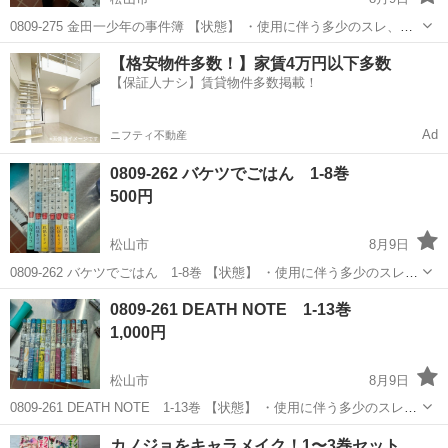
0809-275 金田一少年の事件簿 【状態】 ・使用に伴う多少のスレ、キ
ズ、落としきれない汚れなどございます ・詳細は現地でご確認くださ
愛媛
松山市
マンガ、コミック、アニメ
現地
【格安物件多数！】家賃4万円以下多数
い ・お値引きは出来かねますのでご了承願います ※中古品のため、状
【保証人ナシ】賃貸物件多数掲載！
態...
Ad
ニフティ不動産
0809-262 バケツでごはん 1-8巻
500円
松山市
8月9日
0809-262 バケツでごはん 1-8巻 【状態】 ・使用に伴う多少のスレ、
キズ、落としきれない汚れなどございます ・詳細は現地でご確認くだ
愛媛
松山市
マンガ、コミック、アニメ
現地
0809-261 DEATH NOTE 1-13巻
さい ・お値引きは出来かねますのでご了承願います ※中古品のため...
1,000円
松山市
8月9日
0809-261 DEATH NOTE 1-13巻 【状態】 ・使用に伴う多少のスレ、
キズ、落としきれない汚れなどございます ・詳細は現地でご確認くだ
愛媛
松山市
マンガ、コミック、アニメ
現地
カノジョをキャラメイク！1〜3巻セット
さい ・お値引きは出来かねますのでご了承願います ※中古...