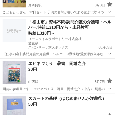
見奈良駅
8月8日
こどもとしぜん 12冊セット 子供の名前が書いてある箇所は塗りつぶ
してお渡ししいたします！ 値下げ依頼可能です！
愛媛
東温市
見奈良駅
絵本
セット
「松山市」資格不問/訪問介護の介護職・ヘル
パー/時給1,310円から・未経験可
時給1,310円～
ユースタイルラボラトリー株式会社
愛媛県
スポンサー：求人ボックス
08月05日
【仕事内容】訪問介護の介護職・ヘルパー <勤務地:愛媛県西条市など
> 障がいなどで身体が動かせないご利用者のご自宅に訪問し、ご自宅
アルバイト・パート
エビネづくり 著書 岡靖之介
での生活を支援する、見守りがメインの訪問介護のお仕事です。もち
30円
ろん直行直帰OK。 <仕事内容> 見守...
山西駅
8月7日
園芸の参考書です。 エビネづくり 著書 岡靖之介（中古） 別府のセ
ブンスターに取りに来てくれる方、よろしくお願い致します。 ※一般
愛媛
松山市
山西駅
参考書
エビネ
スカートの基礎（はじめませんか洋裁①）
家庭の自宅管理の為、神経質の方はご遠慮下さい。 ※ペット飼ってま
50円
せん。 ※で...