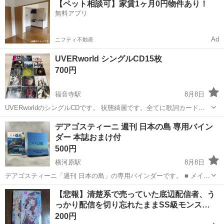
【ペット相談可】家賃1ヶ月0円物件あり！
駐車場完備◎正社員登用制度あり！《徳島県板野郡松茂町》 人気の工
無料アプリ
場のお仕事 ◇車載用リチウ...
Ad
ニフティ不動産
UVERworld シングルCD15枚
700円
福音寺駅
8月8日
UVERworldのシングルCDです。 状態綺麗です。全てに歌詞カード等
も付属しています。 バラ売り可能です。ご相談ください。
愛媛
松山市
福音寺駅
CD
UVERworld
デアゴスティーニ 週刊 日本の島 専用バイン
ダー 本誌おまけ付
500円
横河原駅
8月8日
デアゴスティーニ「週刊 日本の島」の専用バインダーです。 ■ メイン
はバインダーです ・専用バインダー 1冊（青・2リング） リングの
愛媛
東温市
横河原駅
雑誌
【悲報】清楚系で売っていた底辺配信者、う
開閉は問題なく動きます ・エリア別インデックス仕切り 8枚 北日本
っかり配信を切り忘れたままSS級モンス…
／日本...
200円