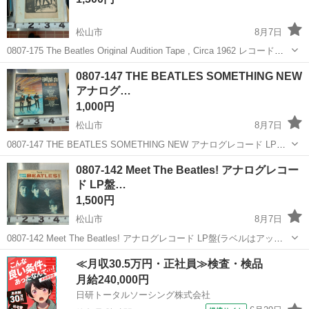
松山市
8月7日
0807-175 The Beatles Original Audition Tape , Circa 1962 レコード
【状態】 ・使用頻度の少ない美品です ・詳細は現地でご確認ください
愛媛
松山市
CD
レコード
0807-147 THE BEATLES SOMETHING NEW
・お値引きは出来...
アナログ…
1,000円
松山市
8月7日
0807-147 THE BEATLES SOMETHING NEW アナログレコード LP盤
(ラベルはアップル盤) 【状態】 ・使用に伴う多少のスレ、キズ、落と
愛媛
松山市
CD
レコード
0807-142 Meet The Beatles! アナログレコー
しきれない汚れなどございます ・詳細は現地でご確...
ド LP盤…
1,500円
松山市
8月7日
0807-142 Meet The Beatles! アナログレコード LP盤(ラベルはアップ
ル盤) 【状態】 ・使用に伴う多少のスレ、キズ、落としきれない汚れ
愛媛
松山市
CD
レコード
≪月収30.5万円・正社員≫検査・検品
などございます ・詳細は現地でご確認ください ・...
月給240,000円
日研トータルソーシング株式会社