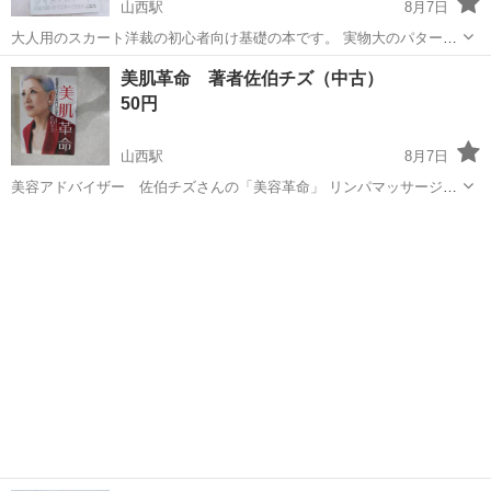
山西駅
8月7日
大人用のスカート洋裁の初心者向け基礎の本です。 実物大のパターン
もついています。 別府のセブンスターに取りに来てくれる方、よろし
愛媛
松山市
山西駅
その他
大人用
美肌革命 著者佐伯チズ（中古）
くお願い致します。 ※一般家庭の自宅管理の為、神経質の方はご遠慮
50円
下さい。 ※ペット飼...
山西駅
8月7日
美容アドバイザー 佐伯チズさんの「美容革命」 リンパマッサージの
方法や肌トラブルの解消法などが書かれています。 別府のセブンスタ
愛媛
松山市
山西駅
その他
方法
ーに取りに来てくれる方、よろしくお願い致します。 ※一般家庭の自
宅管理の為、神...