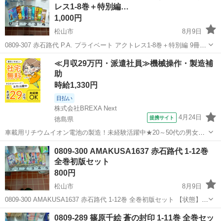
レス1-8巻＋特別編…
1,000円
松山市
8月9日
0809-307 赤石路代 P.A. プライベート アクトレス1-8巻＋特別編 9冊セ
ット 【状態】 ・使用に伴う多少のスレ、キズ、落としきれない汚れな
愛媛
松山市
マンガ、コミック、アニメ
現地
≪月収29万円・派遣社員≫機械操作・製造補
どございます ・詳細は現地でご確認ください ・お値引きは...
助
時給1,330円
日払い
株式会社BREXA Next
4月24日
提携サイト
徳島県
車載用リチウムイオン電池の製造！未経験活躍中★20～50代の男女活
躍中！寮費無料★備品付き1R寮完備！自宅からマイカー通勤OK！無料
徳島
その他
0809-300 AMAKUSA1637 赤石路代 1-12巻
駐車場完備◎正社員登用制度あり！《徳島県板野郡松茂町》 人気の工
全巻初版セット
場のお仕事 ◇車載用リチウ...
800円
松山市
8月9日
0809-300 AMAKUSA1637 赤石路代 1-12巻 全巻初版セット 【状態】
・使用に伴う多少のスレ、キズ、落としきれない汚れなどございます
愛媛
松山市
マンガ、コミック、アニメ
現地
0809-289 篠原千絵 蒼の封印 1-11巻 全巻セッ
・詳細は現地でご確認ください ・お値引きは出来かねます...