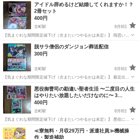
愛媛
松山市
古町駅
マンガ、コミック、アニメ
アイドル辞めるけど結婚してくれますか！？
2冊セット
400円
古町駅
8月8日
【気まぐれな期間限定値下げ（次またいつやるかは未定）】 両思いの
アイドルの元同級生と結婚する為奔走するラブコメ&サスペンス系のマ
愛媛
松山市
古町駅
マンガ、コミック、アニメ
脱サラ僧侶のダンジョン葬送配信
ンガです
300円
古町駅
8月8日
【気まぐれな期間限定値下げ（次またいつやるかは未定）】 最近出た
マンガです。 僧侶のはずが敵を昇天させる『葬侶』として成長してい
愛媛
松山市
古町駅
マンガ、コミック、アニメ
悪役御曹司の勘違い聖者生活 〜二度目の人生
くオッサンのちょっと下品(銀魂くらい？)な無双系マンガです
はやりたい放題したいだけなのに〜 3…
400円
古町駅
8月8日
【気まぐれな期間限定値下げ（次またいつやるかは未定）】 悪役に転
生した主人公が開き直って悪逆に振る舞おうとしたら、何故か正反対
愛媛
松山市
古町駅
マンガ、コミック、アニメ
セット
≪寮無料・月収29万円・派遣社員≫機械操
の結果と成果となる異世界ギャグマンガです
作・製造補助