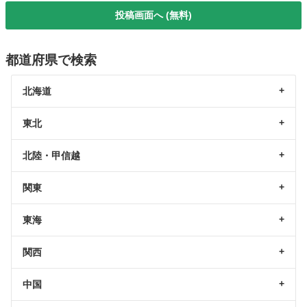
投稿画面へ (無料)
都道府県で検索
北海道
東北
北陸・甲信越
関東
東海
関西
中国