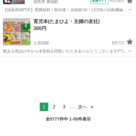
6月29日
提携サイト
徳島県 勝瑞駅
【徳島県鳴門市】寮費無料！軽作業！未経験OK！LED等の自動機械加
工・検査・梱包・データ入力《お仕事No.NS0560》 お仕事について ス
徳島
鳴門市
勝瑞駅
その他
育児本(たまひよ・主婦の友社)
マートフォンやパソコン、車などに使われるLED等の電子部品の製造
300円
とそれに付帯する作...
土居田駅
8月7日
数ある商品の中から本投稿を閲覧いただきありがとうございます(^^)
育児に役立つ本6冊セットです。 ・「はじめてママ&パパの妊娠・出
愛媛
松山市
土居田駅
その他
パパ
産」(主婦の友社) 1,300円＋税 ・「妊活 治療とアドバイス」(主婦の
友社) 1,48...
1
2
3
...
次へ
全5777件中 1-50件表示