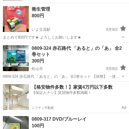
衛生管理
800円
いよ立花駅
8月9日
まとめて800円です★ よろしくお願いします★
愛媛
松山市
いよ立花駅
参考書
0809-324 赤石路代 「あると」の「あ」 全2
巻セット
300円
松山市
8月9日
0809-324 赤石路代 「あると」の「あ」 全2巻セット 【状態】 ・使用
に伴う多少のスレ、キズ、落としきれない汚れなどございます ・詳細
愛媛
松山市
マンガ、コミック、アニメ
現地
【格安物件多数！】家賃4万円以下多数
は現地でご確認ください ・お値引きは出来かねますのでご了承願いま
【保証人ナシ】賃貸物件多数掲載！
す...
Ad
ニフティ不動産
0809-317 DVD/ブルーレイ
100円