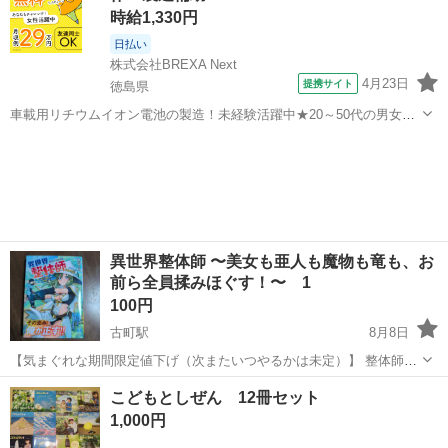
時給1,330円
日払い
株式会社BREXA Next
4月23日
提携サイト
徳島県
車載用リチウムイオン電池の製造！未経験活躍中★20～50代の男女活
躍中！寮費無料★備品付き1R寮完備！自宅からマイカー通勤OK！無料
徳島
その他
駐車場完備◎正社員登用制度あり！《徳島県板野郡松茂町》 人気の工
場のお仕事 ◇車載用リチウ...
異世界整体師 〜美女も亜人も魔物も竜も、お
前ら全員揉みほぐす！〜 1
100円
古町駅
8月8日
【気まぐれな期間限定値下げ（次またいつやるかは未定）】 整体師の
主人公が異世界に呼ばれ、様々な人達を整体で癒して本来の力を引き
愛媛
松山市
古町駅
マンガ、コミック、アニメ
こどもとしぜん 12冊セット
出してあげるマンガです
1,000円