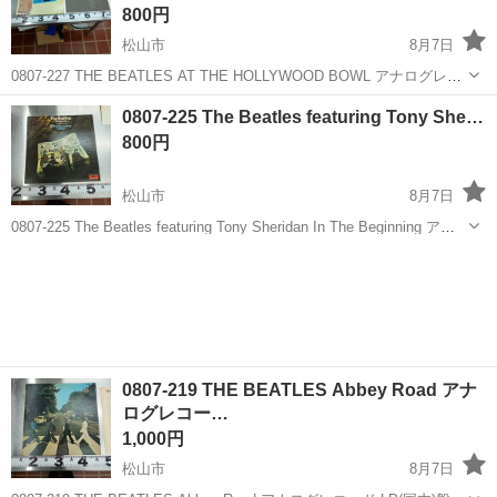
800円
松山市
8月7日
0807-227 THE BEATLES AT THE HOLLYWOOD BOWL アナログレコ
ード LP(国内)盤 【状態】 ・使用に伴う多少のスレ、キズ、落としき
愛媛
松山市
CD
レコード
0807-225 The Beatles featuring Tony She…
れない汚れなどございます ・詳細は現地で...
800円
松山市
8月7日
0807-225 The Beatles featuring Tony Sheridan In The Beginning アナ
ログレコード LP(国内)盤 【状態】 ・使用に伴う多少のスレ、キズ、
愛媛
松山市
CD
レコード
落としきれない...
0807-219 THE BEATLES Abbey Road アナ
ログレコー…
1,000円
松山市
8月7日