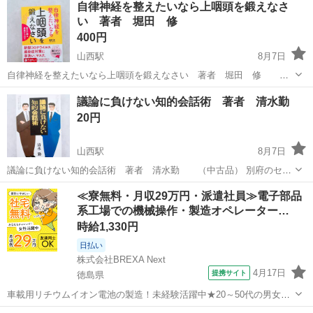
自律神経を整えたいなら上咽頭を鍛えなさ
い 著者 堀田 修
400円
山西駅
8月7日
自律神経を整えたいなら上咽頭を鍛えなさい 著者 堀田 修
（中古） アレルギーの方にお勧めします。 別府のセブンスターに取り
愛媛
松山市
山西駅
医学、薬学、看護
セブンスター
議論に負けない知的会話術 著者 清水勤
に来てくれる方、よろしくお願い致します。 ※一般家庭の自宅管理の
20円
為、神経質の方はご遠慮下...
山西駅
8月7日
議論に負けない知的会話術 著者 清水勤 （中古品） 別府のセブ
ンスターに取りに来てくれる方、よろしくお願い致します。 ※一般家
愛媛
松山市
山西駅
ビジネス、経済
≪寮無料・月収29万円・派遣社員≫電子部品
庭の自宅管理の為、神経質の方はご遠慮下さい。 ※ペット飼ってませ
系工場での機械操作・製造オペレーター…
ん。 ※できるだけ早...
時給1,330円
日払い
株式会社BREXA Next
4月17日
提携サイト
徳島県
車載用リチウムイオン電池の製造！未経験活躍中★20～50代の男女活
躍中！寮費無料★備品付き1R寮完備！自宅からマイカー通勤OK！無料
徳島
その他