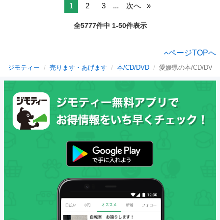
1
2
3
...
次へ
全5777件中 1-50件表示
ページTOPへ
ジモティー
売ります・あげます
本/CD/DVD
愛媛県の本/CD/DVD