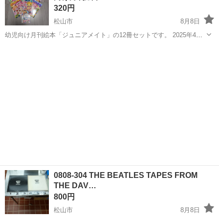
320円
松山市
8月8日
幼児向け月刊絵本「ジュニアメイト」の12冊セットです。 2025年4
月〜2026年3月号 4月号付録のCD「うたってあそぼ！」もあり、未開
愛媛
松山市
雑誌
封の状態です。 色々な仕掛けやお話、生活についても楽しく学べます
ので、お子様の読み...
0808-304 THE BEATLES TAPES FROM
THE DAV…
800円
松山市
8月8日