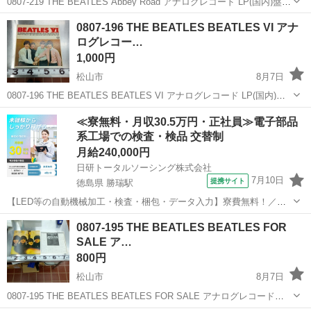
0807-219 THE BEATLES Abbey Road アナログレコード LP(国内)盤
【状態】 ・使用に伴う多少のスレ、キズ、落としきれない汚れなどご
愛媛
松山市
CD
Abbey Road
0807-196 THE BEATLES BEATLES VI アナ
ざいます ・詳細は現地でご確認ください ・お値...
ログレコー…
1,000円
松山市
8月7日
0807-196 THE BEATLES BEATLES VI アナログレコード LP(国内)盤
【状態】 ・使用に伴う多少のスレ、キズ、落としきれない汚れなどご
愛媛
松山市
CD
レコード
≪寮無料・月収30.5万円・正社員≫電子部品
ざいます ・詳細は現地でご確認ください ・お値...
系工場での検査・検品 交替制
月給240,000円
日研トータルソーシング株式会社
7月10日
提携サイト
徳島県 勝瑞駅
【LED等の自動機械加工・検査・梱包・データ入力】寮費無料！／年
間休日は130日以上／未経験OK！ お仕事について スマートフォンやパ
徳島
鳴門市
勝瑞駅
その他
0807-195 THE BEATLES BEATLES FOR
ソコン、車などに使われるLED等の電子部品の製造とそれに付帯する
SALE ア…
作業になります。①部品を...
800円
松山市
8月7日
0807-195 THE BEATLES BEATLES FOR SALE アナログレコード
LP(国内)盤 【状態】 ・使用に伴う多少のスレ、キズ、落としきれない