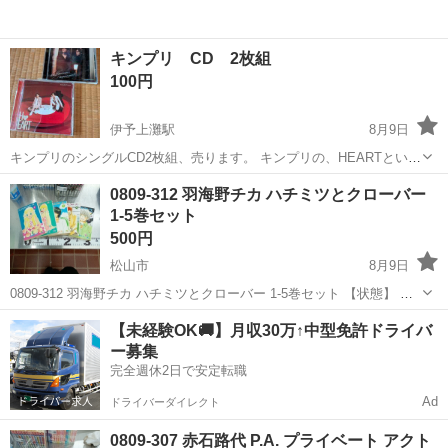
キンプリ CD 2枚組
100円
伊予上灘駅
8月9日
キンプリのシングルCD2枚組、売ります。 キンプリの、HEARTという
歌、 halfmoonという歌です。 伊予市双海町に取りに来れる方よろしく
愛媛
伊予市
伊予上灘駅
CD
0809-312 羽海野チカ ハチミツとクローバー
お願いします。
1-5巻セット
500円
松山市
8月9日
0809-312 羽海野チカ ハチミツとクローバー 1-5巻セット 【状態】 ・
使用に伴う多少のスレ、キズ、落としきれない汚れなどございます ・
愛媛
松山市
マンガ、コミック、アニメ
海野
【未経験OK🚚】月収30万↑中型免許ドライバ
詳細は現地でご確認ください ・お値引きは出来かねますのでご了承
ー募集
願...
完全週休2日で安定転職
Ad
ドライバーダイレクト
0809-307 赤石路代 P.A. プライベート アクト