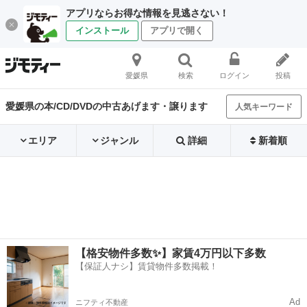
アプリならお得な情報を見逃さない！
インストール
アプリで開く
愛媛県
検索
ログイン
投稿
愛媛県の本/CD/DVDの中古あげます・譲ります
人気キーワード
エリア
ジャンル
詳細
新着順
【格安物件多数✨】家賃4万円以下多数
【保証人ナシ】賃貸物件多数掲載！
Ad
ニフティ不動産