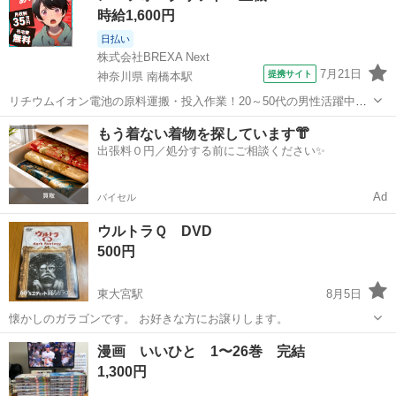
時給1,600円
日払い
株式会社BREXA Next
7月21日
提携サイト
神奈川県 南橋本駅
リチウムイオン電池の原料運搬・投入作業！20～50代の男性活躍中★
ワンルーム寮完備！赴任旅費会社負担！年間休日130日★フォークリフ
神奈川
相模原市
南橋本駅
その他
もう着ない着物を探しています👘
ト免許お持ちの方、活躍中！就業先食堂利用可★《神奈川県相模原
出張料０円／処分する前にご相談ください✨
市》 人気の工場のお仕事 ◇電...
Ad
バイセル
ウルトラＱ DVD
500円
東大宮駅
8月5日
懐かしのガラゴンです。 お好きな方にお譲りします。
埼玉
さいたま市
東大宮駅
DVD/ブルーレイ
DVD
漫画 いいひと 1〜26巻 完結
1,300円