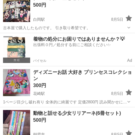
500円
白岡駅
8月5日
古本屋で購入したものです。 引き取り希望です。
埼玉
白岡市
白岡駅
マンガ、コミック、アニメ
セット
着物の処分にお困りではありませんか？💡
出張料０円／処分する前にご相談ください✨
Ad
バイセル
ディズニーお話 大好き プリンセスコレクショ
ン
300円
花崎駅
8月5日
1ページ目少し破れ有り 全体的に綺麗です 定価2800円 読み聞かせにど
うぞ
埼玉
加須市
花崎駅
絵本
動物と話せる少女リリアーネ(6冊セット)
500円
朝霞市
8月5日