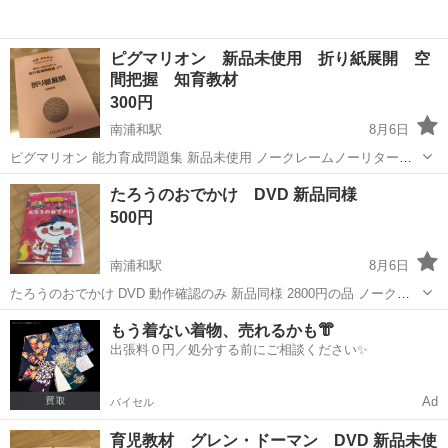
ピグマリオン 新品未使用 折り紙展開 空
間把握 知育教材
300円
南浦和駅
8月6日
ピグマリオン 能力育成問題集 新品未使用 ノークレームノーリターン
ご近所でお取引可能な方
埼玉
さいたま市
南浦和駅
語学、辞書
ピグマリオン
たろうのおでかけ DVD 新品同様
500円
南浦和駅
8月6日
たろうのおでかけ DVD 動作確認のみ 新品同様 2800円の品 ノークレ
ームノーリターン ご近所でお取引可能な方
埼玉
さいたま市
南浦和駅
DVD/ブルーレイ
DVD
もう着ない着物、売れるかも👘
出張料０円／処分する前にご相談ください✨
Ad
バイセル
育児教材 グレン・ドーマン DVD 新品未使