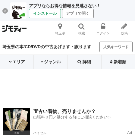
アプリならお得な情報を見逃さない！
インストール
アプリで開く
埼玉県
検索
ログイン
投稿
埼玉県の本/CD/DVDの中古あげます・譲ります
人気キーワード
エリア
ジャンル
詳細
新着順
👘古い着物、売りませんか？
出張料０円／処分する前にご相談ください✨
Ad
バイセル