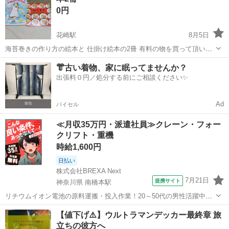
0円
く6ヶ月から始めた進...
花崎駅
8月5日
海苔巻きの作り方の絵本と 仕掛け絵本の2冊 有料の物を買って頂いた
かたに無料で 差し上げます 宜しくお願い致します
埼玉
加須市
花崎駅
絵本
仕掛け絵本
👘古い着物、家に眠ってませんか？
出張料０円／処分する前にご相談ください✨
Ad
バイセル
≪月収35万円・派遣社員≫クレーン・フォー
クリフト・重機
時給1,600円
日払い
株式会社BREXA Next
7月21日
提携サイト
神奈川県 南橋本駅
リチウムイオン電池の原料運搬・投入作業！20～50代の男性活躍中★
ワンルーム寮完備！赴任旅費会社負担！年間休日130日★フォークリフ
神奈川
相模原市
南橋本駅
その他
【値下げ⚠️】ウルトラマンデッカー最終章 旅
ト免許お持ちの方、活躍中！就業先食堂利用可★《神奈川県相模原
立ちの彼方へ
市》 人気の工場のお仕事 ◇電...