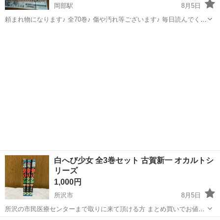
岡部駅
8月5日
頼まれ物になります♪ 全70巻♪ 傷や汚れ等ございます♪ 毎日読んでくだ
さい♪ 取りに来られる方、よろしくお願いします♪
埼玉
深谷市
岡部駅
その他
よろしくお願いします
白へび少女 全3巻セット 古賀新一 オカルトシ
リーズ
1,000円
所沢市
8月5日
所沢の市民医療センターまで取りに来て頂ける方 まとめ買いでお値引
き可能です。 是非他の商品もご覧下さい 古賀新一によるホラー漫画