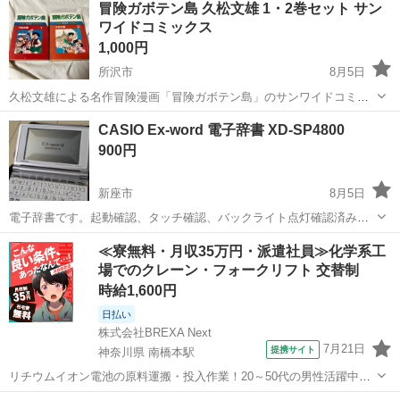
冒険ガボテン島 久松文雄 1・2巻セット サン
ワイドコミックス
1,000円
所沢市
8月5日
久松文雄による名作冒険漫画「冒険ガボテン島」のサンワイドコミッ
クス版、第1巻と第2巻の2冊セットです。 - 著者: 久松文雄 - タイトル:
埼玉
所沢市
マンガ、コミック、アニメ
CASIO Ex-word 電子辞書 XD-SP4800
冒険ガボテン島 - レーベル: サンワイドコミックス - 冊数: 2冊...
900円
新座市
8月5日
電子辞書です。起動確認、タッチ確認、バックライト点灯確認済み。
使用頻度は少ないですが古い機種です。 タッチペンが付属します。
埼玉
新座市
語学、辞書
≪寮無料・月収35万円・派遣社員≫化学系工
電池はご自身でご用意ください（単４電池２本） 何かご不明な点があ
場でのクレーン・フォークリフト 交替制
ればお気軽にご質問ください。
時給1,600円
日払い
株式会社BREXA Next
7月21日
提携サイト
神奈川県 南橋本駅
リチウムイオン電池の原料運搬・投入作業！20～50代の男性活躍中★
ワンルーム寮完備！赴任旅費会社負担！年間休日130日★フォークリフ