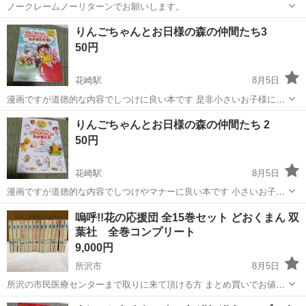
ノークレームノーリターンでお願いします。
埼玉
加須市
加須駅
雑誌
りんごちゃんとお日様の森の仲間たち3
50円
花崎駅
8月5日
漫画ですが道徳的な内容でしつけに良い本です 是非小さいお子様に読
んで頂きたい一冊 漫画 迷路 クイズ等あり楽しい一冊です
埼玉
加須市
花崎駅
絵本
りんごちゃん
りんごちゃんとお日様の森の仲間たち 2
50円
花崎駅
8月5日
漫画ですが道徳的な内容でしつけやマナーに良い本です 小さいお子様
に是非読んで頂きたい一冊 マナーチェックや占いや楽しい一冊です
埼玉
加須市
花崎駅
絵本
嗚呼!!花の応援団 全15巻セット どおくまん 双
葉社 全巻コンプリート
9,000円
所沢市
8月5日
所沢の市民医療センターまで取りに来て頂ける方 まとめ買いでお値引
き可能です 是非他の商品もご覧下さい どおくまんによる人気青年漫画
埼玉
所沢市
マンガ、コミック、アニメ