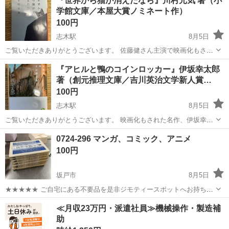
『世界から猫が消えたなら』川村元気 著（小
衣料服飾品、生活雑貨、家具、本、CD・DVDなどが無料でまとめて持
学館文庫／本屋大賞ノミネート作）
ち込めます！ ※詳細はこ...
100円
志木駅
8月5日
ご覧いただきありがとうございます。 佐藤健さん主演で映画化もされ
た大ヒット小説、川村元気 著『世界から猫が消えたなら』（小学館文
埼玉
志木市
志木駅
本/CD/DVD
小説
『アヒルと鴨のコインロッカー』伊坂幸太郎
庫）です。 余命わずかを言い渡された郵便配達員のもとに現れた悪
著（創元推理文庫／吉川英治文学新人賞…
魔。 「この世界から何かを消す...
100円
志木駅
8月5日
ご覧いただきありがとうございます。 映画化もされた名作、伊坂幸太
郎 著『アヒルと鴨のコインロッカー』（創元推理文庫）です。 引っ越
埼玉
志木市
志木駅
本/CD/DVD
場所
0724-296 マンガ、コミック、アニメ
してきたアパートで出会ったのは、悪魔めいた印象の長身の青年。初
100円
対面にもかかわらず「一緒に本...
坂戸市
8月5日
★★★★★ ご自宅にある不要品を是非ジモティースポットへお持ち込
みしませんか？ 家電、趣味・スポーツ・レジャー用品、こども用品、
埼玉
坂戸市
マンガ、コミック、アニメ
スポット
≪月収23万円・派遣社員≫機械操作・製造補
衣料服飾品、生活雑貨、家具、本、CD・DVDなどが無料でまとめて持
助
ち込めます！ ※詳細はこ...