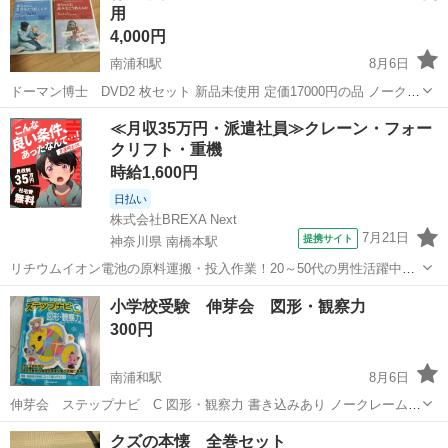
用
4,000円
南浦和駅
8月6日
ドーマン博士 DVD2 枚セット 新品未使用 定価17000円の品 ノークレ
ームノーリターン ご近所でお取引可能な方
埼玉
さいたま市
南浦和駅
DVD/ブルーレイ
教材
≪月収35万円・派遣社員≫クレーン・フォー
クリフト・重機
時給1,600円
日払い
株式会社BREXA Next
7月21日
提携サイト
神奈川県 南橋本駅
リチウムイオン電池の原料運搬・投入作業！20～50代の男性活躍中★
ワンルーム寮完備！赴任旅費会社負担！年間休日130日★フォークリフ
神奈川
相模原市
南橋本駅
その他
小学校受験 伸芽会 図形・観察力
ト免許お持ちの方、活躍中！就業先食堂利用可★《神奈川県相模原
300円
市》 人気の工場のお仕事 ◇電...
南浦和駅
8月6日
伸芽会 ステップナビ C 図形・観察力 書き込みあり ノークレームノ
ーリターン ご近所でお取り引き可能な方
埼玉
さいたま市
南浦和駅
参考書
伸芽会
クズの本懐 全巻セット