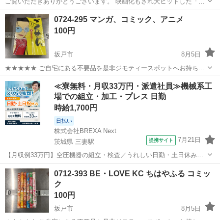
ご覧いただきありがとうございます。 映画化もされ大ヒットした「ビ
リギャル」こと、坪田信貴 著『学年ビリのギャルが1年で偏差値を40
埼玉
志木市
志木駅
本/CD/DVD
0724-295 マンガ、コミック、アニメ
上げて慶應大学に現役合格した話 文庫特別版』（角川文庫）です。 偏
100円
差値30の金髪ギャル「さ...
坂戸市
8月5日
★★★★★ ご自宅にある不要品を是非ジモティースポットへお持ち込
みしませんか？ 家電、趣味・スポーツ・レジャー用品、こども用品、
埼玉
坂戸市
マンガ、コミック、アニメ
スポット
≪寮無料・月収33万円・派遣社員≫機械系工
衣料服飾品、生活雑貨、家具、本、CD・DVDなどが無料でまとめて持
場での組立・加工・プレス 日勤
ち込めます！ ※詳細はこ...
時給1,700円
日払い
株式会社BREXA Next
7月21日
提携サイト
茨城県 三妻駅
【月収例33万円】空圧機器の組立・検査／うれしい日勤・土日休み／
無料の社宅付き◎ 人気の工場のお仕事 ◇空気圧制御機器製品の組立・
茨城
常総市
三妻駅
その他
0712-393 BE・LOVE KC ちはやふる コミッ
検査作業◇ ・調整機器の組立作業 ★工場未経験者でも安心して働ける
ク
環境になります。 ★細...
100円
坂戸市
8月5日