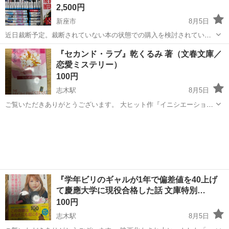
2,500円
新座市
8月5日
近日裁断予定。裁断されていない本の状態での購入を検討されている
方はお早めにどうぞ。 裁断後は1,000円（予定）で出品後、買い手が
埼玉
新座市
マンガ、コミック、アニメ
BLEACH
『セカンド・ラブ』乾くるみ 著（文春文庫／
見つからない場合はリサイクル処分する予定です。 セット内容 １～４
恋愛ミステリー）
０巻、４５巻、４６...
100円
志木駅
8月5日
ご覧いただきありがとうございます。 大ヒット作『イニシエーショ
ン・ラブ』の著者・乾くるみ 氏による恋愛ミステリー『セカンド・ラ
埼玉
志木市
志木駅
本/CD/DVD
ラブ
ブ』（文春文庫）です。 1983年元旦、会社の先輩から誘われたスキー
旅行で春香と出会った。やが...
『学年ビリのギャルが1年で偏差値を40上げ
て慶應大学に現役合格した話 文庫特別…
100円
志木駅
8月5日