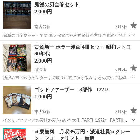
埼玉
所沢市
マンガ、コミック、アニメ
鬼滅の刃全巻セット
「白へび少女」の全3巻セットです。 - 作品名: 白へび少女 - 著者: 古
2,000円
賀...
南古谷駅
8月5日
鬼滅の刃全巻セットです 素人保管のため神経質な方はご遠慮ください
埼玉
川越市
南古谷駅
マンガ、コミック、アニメ
古賀新一 ホラー漫画 4冊セット 昭和レトロ
80年代
2,000円
所沢市
8月5日
所沢の市民医療センターまで取りに来て頂ける方 まとめ買いでお値引
き可能です 是非他の商品もご覧下さい 古賀新一による怪奇ホラー漫画
埼玉
所沢市
マンガ、コミック、アニメ
ゴッドファーザー 3部作 DVD
の4冊セットです。独特の画風が際立つ、昭和レトロな貴重なコレクシ
1,000円
ョンです。 -...
東大宮駅
8月5日
イタリアマフィアの栄枯盛衰を描いた大作 PARTI :1972年 PARTII
:1975年 PARTIII:1981年 監督:フランシスフォードコッポラ マーロンブ
埼玉
さいたま市
東大宮駅
DVD/ブルーレイ
≪寮無料・月収35万円・派遣社員≫クレー
ランド アルパチーノ ダイアンキートン ロバートデ...
ン・フォークリフト・重機
ゴッドファーザー