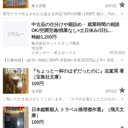
東大宮駅
8月5日
実写ドラマ化もされた心温まる作品 50円×26冊=1300円 焼け、汚れあ
ります、ご了承ください
埼玉
さいたま市
東大宮駅
マンガ、コミック、アニメ
中古品の仕分けや箱詰め・ 就業時間の相談
OK/空調完備/残業なし×土日休み/日払…
時給1,200円
株式会社ホットスタッフ熊谷
埼玉県
スポンサー：求人ボックス
07月10日
【仕事内容】<給与> 時給1,200円 月収例<月収19万円以上可> 月収例:
時給×7.5h×22日=198,000円 1日の実働が8時間を超えた場合:1,500円
アルバイト・パート / 派遣社員
『ちょっと一杯のはずだったのに』志駕晃 著
給料日:毎月末日 スグにお金がほしい方は!! <日払い/即払い/...
（宝島社文庫）
100円
志木駅
8月5日
ご覧いただきありがとうございます。 『スマホを落としただけなの
に』の著者・志駕晃 氏によるミステリー小説『ちょっと一杯のはずだ
埼玉
志木市
志木駅
本/CD/DVD
場所
日本縦断殺人 トラベル推理傑作選』（飛天文
ったのに』（宝島社文庫）です。 秋葉原FMの人気パーソナリティが
庫）
殺された。最後に会ったのは恋人...
100円