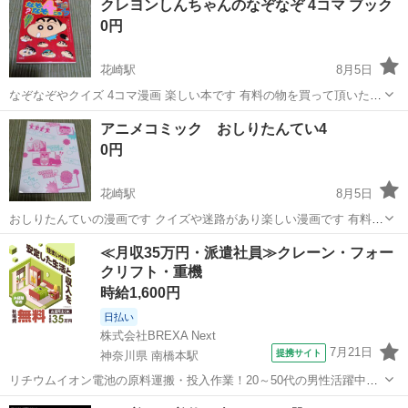
クレヨンしんちゃんのなぞなぞ 4コマ ブック
「嗚呼!!花の応援団」のコミックス全15巻セットです。 - 作品名: 嗚
0円
呼!!...
花崎駅
8月5日
なぞなぞやクイズ 4コマ漫画 楽しい本です 有料の物を買って頂いたか
たに無料で差し上げます 宜しくお願い致します
埼玉
加須市
花崎駅
マンガ、コミック、アニメ
アニメコミック おしりたんてい4
0円
花崎駅
8月5日
おしりたんていの漫画です クイズや迷路があり楽しい漫画です 有料の
物を買って頂いたかたに無料で差し上げます 宜しくお願い致します
埼玉
加須市
花崎駅
マンガ、コミック、アニメ
≪月収35万円・派遣社員≫クレーン・フォー
クリフト・重機
時給1,600円
日払い
株式会社BREXA Next
7月21日
提携サイト
神奈川県 南橋本駅
リチウムイオン電池の原料運搬・投入作業！20～50代の男性活躍中★
ワンルーム寮完備！赴任旅費会社負担！年間休日130日★フォークリフ
神奈川
相模原市
南橋本駅
その他