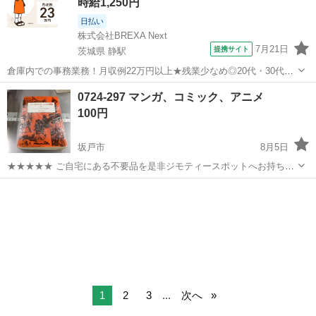
時給1,250円
日払い
株式会社BREXA Next
7月21日
提携サイト
茨城県 静駅
倉庫内での事務業務！月収例22万円以上★残業少なめ◎20代・30代・
40代の男女活躍中！空調完備で快適作業★食堂利用可◎マイカー通勤
茨城
常陸大宮市
静駅
その他
0724-297 マンガ、コミック、アニメ
OK◎無料駐車場完備！《茨城県常陸大宮市》 人気の工場のお仕事 ◇
100円
電子部品製造倉庫内の事務...
坂戸市
8月5日
★★★★★ ご自宅にある不要品を是非ジモティースポットへお持ち込
みしませんか？ 家電、趣味・スポーツ・レジャー用品、こども用品、
埼玉
坂戸市
マンガ、コミック、アニメ
スポット
衣料服飾品、生活雑貨、家具、本、CD・DVDなどが無料でまとめて持
ち込めます！ ※詳細はこ...
1
2
3
...
次へ