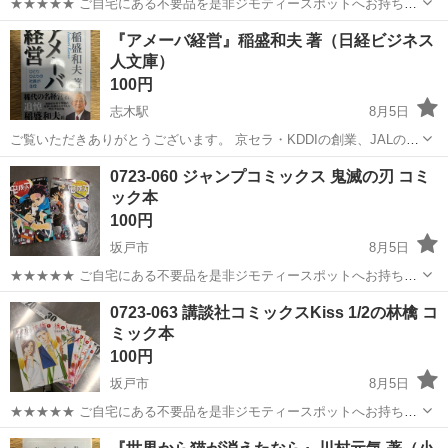
★★★★★ ご自宅にある不要品を是非ジモティースポットへお持ち込
みしませんか？ 家電、趣味・スポーツ・レジャー用品、こども用品、
埼玉
坂戸市
マンガ、コミック、アニメ
ちはやふる
『アメーバ経営』稲盛和夫 著（日経ビジネス
衣料服飾品、生活雑貨、家具、本、CD・DVDなどが無料でまとめて持
人文庫）
ち込めます！ ※詳細はこ...
100円
志木駅
8月5日
ご覧いただきありがとうございます。 京セラ・KDDIの創業、JALの再
生などを成し遂げた名経営者、稲盛和夫 氏の代表作『アメーバ経営』
埼玉
志木市
志木駅
本/CD/DVD
0723-060 ジャンプコミックス 鬼滅の刃 コミ
（日経ビジネス人文庫）です。 組織を「アメーバ」と呼ばれる小集団
ック本
に分け、独立採算制をと...
100円
坂戸市
8月5日
★★★★★ ご自宅にある不要品を是非ジモティースポットへお持ち込
みしませんか？ 家電、趣味・スポーツ・レジャー用品、こども用品、
埼玉
坂戸市
マンガ、コミック、アニメ
鬼滅の刃
0723-063 講談社コミックスKiss 1/2の林檎 コ
衣料服飾品、生活雑貨、家具、本、CD・DVDなどが無料でまとめて持
ミック本
ち込めます！ ※詳細はこ...
100円
坂戸市
8月5日
★★★★★ ご自宅にある不要品を是非ジモティースポットへお持ち込
みしませんか？ 家電、趣味・スポーツ・レジャー用品、こども用品、
埼玉
坂戸市
マンガ、コミック、アニメ
スポット