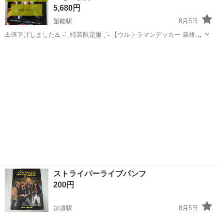
5,680円
飯能駅
8月5日
⚠️値下げしました⚠️ ˗ˋˏ 特装限定版 ˎˊ˗ 【ウルトラマンデッカー 最終章
旅立ちの彼方へ】 新品・未使用！ 付属しているパンフレットのような
埼玉
飯能市
飯能駅
DVD/ブルーレイ
【スペシャルノート】も傷なく保存していました。 子どものために買
ウルトラマンデッカー
っ...
ストライパーライブパンフ
200円
加須駅
8月5日