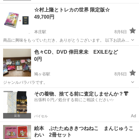
☆村上隆とトレカの世界 限定版☆
49,700円
本庄駅
8月6日
商品に興味をもっていただき、ありがとうございます。 以下お読みい
ただき、購入をお待ちしています。 【商品の説明】 商品名 : 村上隆と
埼玉
本庄市
本庄駅
その他
トレカ
色々CD、DVD 倖田來未 EXILEなど
トレカの世界 限定版 【商品の状態】 使用状況 :新品未開封 【その
0円
他】 5セット ...
鳩ヶ谷駅
8月6日
ジャンルバラバラです。
埼玉
川口市
鳩ヶ谷駅
CD
その着物、捨てる前に査定しませんか？👘
出張料０円／処分する前にご相談ください✨
Ad
バイセル
絵本 ぶたたぬききつねねこ まんじゅうこ
わい 2冊セット