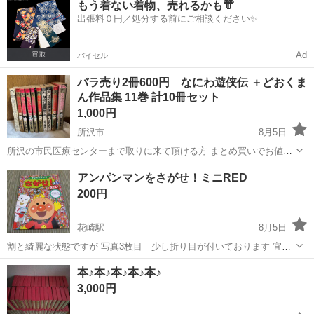
もう着ない着物、売れるかも👘
ト免許お持ちの方、活躍中！就業先食堂利用可★《神奈川県相模原
出張料０円／処分する前にご相談ください✨
市》 人気の工場のお仕事 ◇電...
Ad
バイセル
バラ売り2冊600円 なにわ遊侠伝 ＋どおくま
ん作品集 11巻 計10冊セット
1,000円
所沢市
8月5日
所沢の市民医療センターまで取りに来て頂ける方 まとめ買いでお値引
き可能です。 是非他の商品もご覧下さい どおくまんプロによる青年漫
埼玉
所沢市
マンガ、コミック、アニメ
アンパンマンをさがせ！ミニRED
画「なにわ遊侠伝」シリーズ9冊と「どおくまん作品集」1冊の計10冊
200円
セットです。 ...
花崎駅
8月5日
割と綺麗な状態ですが 写真3枚目 少し折り目が付いております 宜し
くお願い致します
埼玉
加須市
花崎駅
絵本
本♪本♪本♪本♪本♪
3,000円