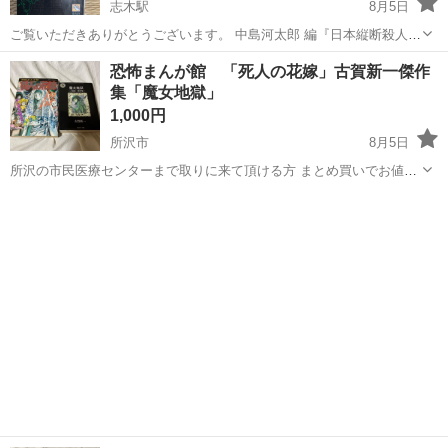
志木駅
8月5日
ご覧いただきありがとうございます。 中島河太郎 編『日本縦断殺人
トラベル推理傑作選』（飛天文庫）です。 西村京太郎、辻真先、夏樹
埼玉
志木市
志木駅
本/CD/DVD
文庫
恐怖まんが館 「死人の花嫁」古賀新一傑作
静子、梓林太郎、鮎川哲也など、日本を代表する人気推理作家陣によ
集「魔女地獄」
るトラベル・ミステリー傑作選...
1,000円
所沢市
8月5日
所沢の市民医療センターまで取りに来て頂ける方 まとめ買いでお値引
き可能です。 是非他の商品もご覧下さい ●恐怖まんが館「死人の花
埼玉
所沢市
マンガ、コミック、アニメ
嫁」 古賀新一 麻夜峰央 日野日出志 こいわ美保子 田中雅人 山﨑ゆか
り ...