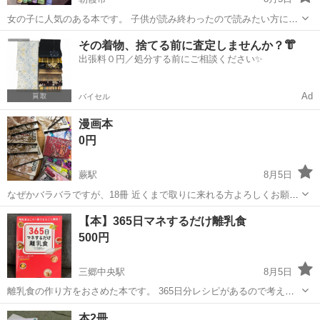
女の子に人気のある本です。 子供が読み終わったので読みたい方に届
きますように。 小説
埼玉
朝霞市
絵本
セット
その着物、捨てる前に査定しませんか？👘
出張料０円／処分する前にご相談ください✨
Ad
バイセル
漫画本
0円
蕨駅
8月5日
なぜかバラバラですが、18冊 近くまで取りに来れる方よろしくお願い
します。
埼玉
蕨市
蕨駅
雑誌
【本】365日マネするだけ離乳食
500円
三郷中央駅
8月5日
離乳食の作り方をおさめた本です。 365日分レシピがあるので考える
手間が無く 何つくろうかな？と思ったときにかなり役立ちました！ ま
埼玉
三郷市
三郷中央駅
その他
本2冊
た、 ◎月齢ごとに食べられる食材 ◎卵の進め方、作り方 ◎5ヶ月でな