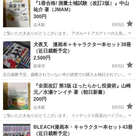
神奈川
相模原市
南橋本駅
その他
『1冊合格! 測量士補試験（改訂2版）』中山
ト免許お持ちの方、活躍中！就業先食堂利用可★《神奈川県相模原
祐介 著（JMAM）
市》 人気の工場のお仕事 ◇電...
300円
志木駅
8月5日
ご覧いただきありがとうございます。 アガルートアカデミーの人気講
師・中山祐介先生によるテキスト『1冊合格! 測量士補試験（改訂2
埼玉
志木市
志木駅
本/CD/DVD
犬夜叉 漫画本＋キャラクター本セット38冊
版）』（日本能率協会マネジメントセンター）です。 効率よく合格を
（近日裁断予定）
目指せるコンパクトな解説と、...
2,500円
新座市
8月5日
近日裁断予定。裁断されていない本の状態での購入を検討されている
方はお早めにどうぞ。 裁断後は1,000円（予定）で出品後、買い手が
埼玉
新座市
マンガ、コミック、アニメ
犬夜叉
『全面改訂 第3版 ほったらかし投資術』山崎
見つからない場合はリサイクル処分する予定です。 セット内容 １～２
元／水瀬ケンイチ 著（朝日新書）
７巻 ２９～３...
200円
志木駅
8月5日
ご覧いただきありがとうございます。 インデックス投資のバイブルと
して大ヒットしている『全面改訂 第3版 ほったらかし投資術』（朝日
埼玉
志木市
志木駅
本/CD/DVD
BLEACH漫画本・キャラクター本セット43冊
新書）です。 新NISAに完全対応した最新の改訂版で、初心者から上級
（近日裁断予定）
者まで「これ一冊読めば...