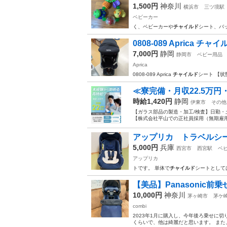
1,500円
神奈川
横浜市
三ツ境駅
ベビーカー
く、ベビーカーや
チャイルド
シート、バ
0808-089 Aprica チ
7,000円
静岡
静岡市
ベビー用品
Aprica
0808-089 Aprica
チャイルド
シート 【状
≪寮完備・月収22.5万
時給1,420円
静岡
伊東市
その他
【ガラス部品の製造・加工/検査】日勤・
【株式会社平山での正社員採用（無期雇用派
アップリカ トラベル
5,000円
兵庫
西宮市
西宮駅
ベ
アップリカ
トです。 単体で
チャイルド
シートとして
【美品】Panasonic前乗
10,000円
神奈川
茅ヶ崎市
茅ケ
combi
2023年1月に購入し、今年後ろ乗せに
くらいで、他は綺麗だと思います。 また、