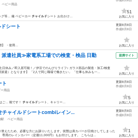
作成8月8日
ベビー用品
51
ッグ等… 備 ベビーカー
チャイルド
シート お出かけ…
お気に入り
更新8月8日
ャイルドシート
作成8月8日
態】 ・使用…
お気に入り
円・派遣社員≫家電系工場での検査・検品 日勤
提携サイト
土日休み／即入居可能！／伊豆でのんびりライフ♪ ガラス部品の製造・加工/検査
遣）となります】 「2人で同じ職場で働きたい」 「仕事も休みも一...
お気に入り
更新8月8日
シート
作成8月8日
ビー用品
5
はご… 能です！
チャイルド
シート、キャリー…
お気に入り
更新8月8日
せチャイルドシートcombiレイン...
作成8月8日
崎駅
ベビー用品
1
切り替えたため、必要な方にお譲りいたします。状態は肩カバーが日焼けしてしまった
専用のレインカバー（定価11,000円）もお付けします。 こちらは...
お気に入り