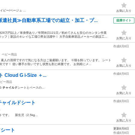
イビー/ベージュ …
お気に入り
派遣社員≫自動車系工場での組立・加工・プ...
提携サイト
28万円以上／単身寮あり／年間休日121日／初めてさんも安心のカンタン作業
ッフ｜新設のキレイな工場◎男女活躍中！ 大手自動車部品メーカーの新設工...
お気に入り
作成8月8日
ベビー用品
 素人の清掃ですので気になる方はご遠慮願います。 ※猫を飼っています。 シート
丈夫です！ 使い勝手が良いですし状態も割と綺麗です。 お気軽にメ...
お気に入り
作成8月8日
ud G i-Size ＋...
ビー用品
 G
チャイルド
シートとベースの…
お気に入り
作成8月8日
チャイルドシート
品
トです。 新生児（2.5kg…
お気に入り
更新8月8日
ルドシート
作成8月8日