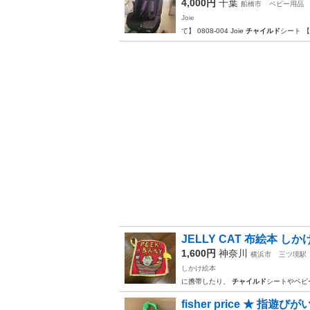
4,000円
千葉
船橋市
ベビー用品
Joie
て】 0808-004 Joie
チャイルド
シート 
JELLY CAT 布絵本 しかけ絵
1,600円
神奈川
横浜市
三ツ境駅
しかけ絵本
に携帯したり、
チャイルド
シートやベビ
fisher price ★ 