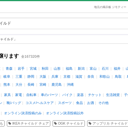
地元の掲示板 ジモティー
ャイルド」
譲ります
全167320件
道
青森
岩手
宮城
秋田
山形
福島
新潟
富山
石川
福井
岐阜
三重
静岡
大阪
兵庫
京都
滋賀
奈良
和歌山
鳥取
熊本
大分
長崎
宮崎
鹿児島
沖縄
家具
家電
自転車
車のパーツ
バイク
楽器
チケット
生活雑貨
子
ン
靴/バッグ
コスメ/ヘルスケア
スポーツ
食品
お酒
その他
オンライン決済投稿のみ
オンライン決済投稿以外
も
IKEA チャイルド チェア
OGK チャイルド
アップリカ チャイルド