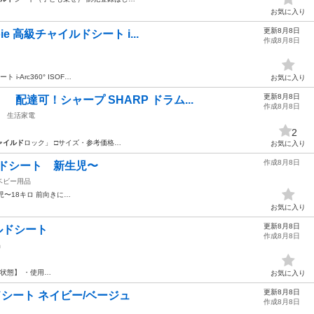
お気に入り
更新8月8日
oie 高級チャイルドシート i...
作成8月8日
ート i-Arc360° ISOF…
お気に入り
更新8月8日
配達可！シャープ SHARP ドラム...
作成8月8日
生活家電
2
ャイルド
ロック」 □サイズ・参考価格…
お気に入り
作成8月8日
ルドシート 新生児〜
ベビー用品
児〜18キロ 前向きに…
お気に入り
更新8月8日
ャイルドシート
作成8月8日
品
【状態】 ・使用…
お気に入り
更新8月8日
イルドシート ネイビー/ベージュ
作成8月8日