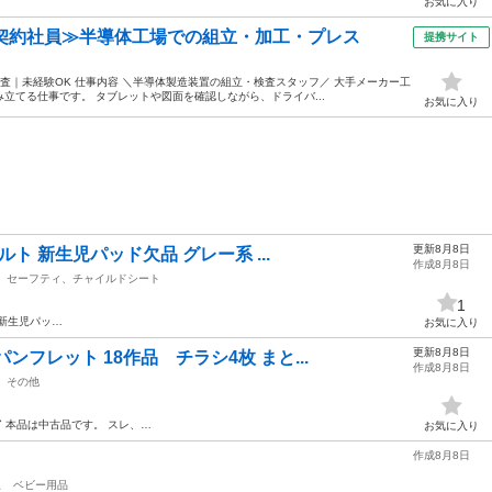
お気に入り
・契約社員≫半導体工場での組立・加工・プレス
提携サイト
査｜未経験OK 仕事内容 ＼半導体製造装置の組立・検査スタッフ／ 大手メーカー工
立てる仕事です。 タブレットや図面を確認しながら、ドライバ...
お気に入り
更新8月8日
ルト 新生児パッド欠品 グレー系 ...
作成8月8日
セーフティ、チャイルドシート
1
ト 新生児パッ…
お気に入り
更新8月8日
ンフレット 18作品 チラシ4枚 まと...
作成8月8日
その他
ド
本品は中古品です。 スレ、…
お気に入り
作成8月8日
駅
ベビー用品