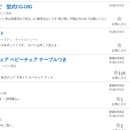
作成8月8日
型式CG-UIG
ビー用品
ート等は洗濯済みで目立った傷等はないです 受け渡し可能な方のみでお願いいたし
お気に入り
作成8月8日
ート
セーフティ、チャイルドシート
ャイルド
シートです。 カバーは外して洗えま…
お気に入り
更新8月8日
チェア ベビーチェア テーブルつき
作成8月8日
ベビー用品
118
イルド
チェア 子供イス ローチェア ディズ…
お気に入り
更新8月8日
作成8月8日
その他
す！ 説明書なし
1
お気に入り
更新8月8日
作成8月8日
品
3をご覧く…
2