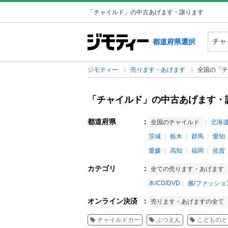
「チャイルド」の中古あげます・譲ります
都道府県選択
ジモティー
売ります・あげます
全国の「チ
「チャイルド」の中古あげます・
都道府県
：
全国のチャイルド
北海
茨城
栃木
群馬
愛知
愛媛
高知
福岡
佐賀
カテゴリ
：
全ての売ります・あげます
本/CD/DVD
服/ファッショ
オンライン決済
：
売ります・あげますの全て
チャイルドカー
ぶつえん
こどものと