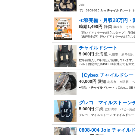
Joie
て】 0808-015 Joie
チャイルド
シート ネ
≪寮完備・月収28万円・
時給1,490円
静岡
藤枝市
その他
【軽いドアミラーの組立スタッフ】月収例
【未経験歓迎】軽いドアミラーの組立スタ
チャイルドシート
5,000円
北海道
札幌市
新琴似駅
数年前購入し2年間ほど使用しています。
ベルト固定のためISOFIX非対応でも大
【Cybex チャイルドシート Clo
40,000円
愛知
刈谷市
刈谷駅
ベ
■商品 ・
チャイルド
シート：Cybe… SE
グレコ マイルストーン
5,000円
沖縄
宜野湾市
ベビー用
グレコ マイルストーン
チャイルド
シー
0808-004 Joie チャイ