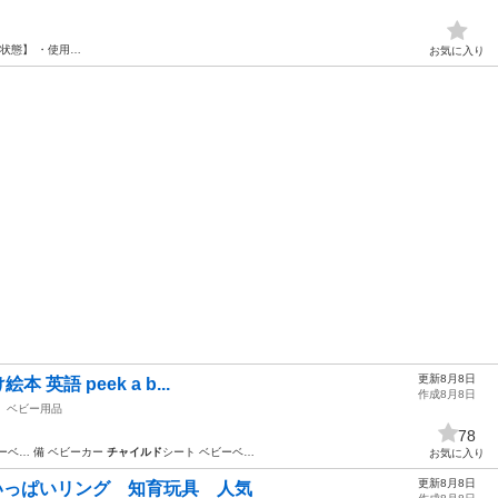
【状態】 ・使用…
お気に入り
更新8月8日
本 英語 peek a b...
作成8月8日
ベビー用品
78
ーベ… 備 ベビーカー
チャイルド
シート ベビーベ…
お気に入り
更新8月8日
指遊びがいっぱいリング 知育玩具 人気