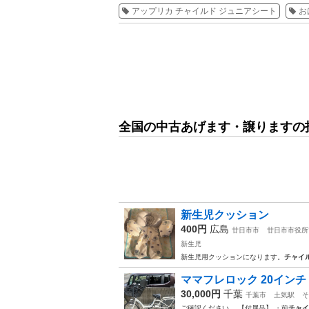
アップリカ チャイルド ジュニアシート
お
全国の中古あげます・譲りますの
新生児クッション
400円
広島
廿日市市
廿日市市役所
新生児
新生児用クッションになります。
チャイ
ママフレロック 20イン
30,000円
千葉
千葉市
土気駅
そ
ご確認ください。 【付属品】 ・前
チャイ