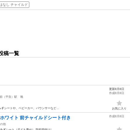
はなし チャイルド
投稿一覧
更新8月8日
作成8月8日
前（平良）駅
靴
ルド
シートや、ベビーカー、バウンサーなど…
お気に入り
作成8月8日
チ ホワイト 前チャイルドシート付き
の他
ルド
シート（子ども乗せ） 防犯登録はし…