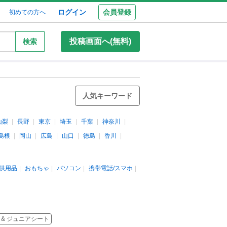
ログイン
会員登録
初めての方へ
投稿画面へ(無料)
検索
人気キーワード
山梨
長野
東京
埼玉
千葉
神奈川
島根
岡山
広島
山口
徳島
香川
供用品
おもちゃ
パソコン
携帯電話/スマホ
 & ジュニアシート