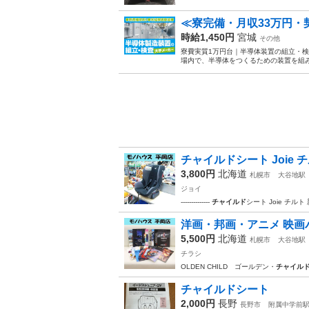
≪寮完備・月収33万円
時給1,450円
宮城
その他
寮費実質1万円台｜半導体装置の組立・検
場内で、半導体をつくるための装置を組み
チャイルドシート Joie チ
3,800円
北海道
札幌市
大谷地駅
ジョイ
--------------
チャイルド
シート Joie チル
洋画・邦画・アニメ 映画パ
5,500円
北海道
札幌市
大谷地駅
チラシ
OLDEN CHILD ゴールデン・
チャイル
チャイルドシート
2,000円
長野
長野市
附属中学前