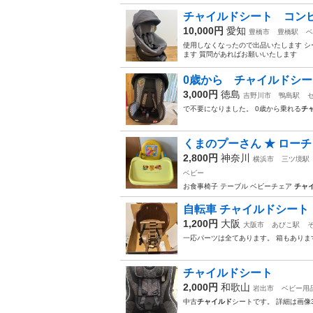
チャイルドシート コンビ 
10,000円
愛知
豊橋市
豊橋駅
ベ
使用しなくなったので出品いたします シ
ます 質問があればお願いいたします
0歳から チャイルドシ
3,000円
徳島
吉野川市
鴨島駅
で不要になりました。 0歳から乗れる
チ
くまのプーさん ★ ロー
2,800円
神奈川
横浜市
三ツ境駅
ベビー
お食事椅子 テーブル ベビーチェア
チャ
自転車 チャイルドシート
1,200円
大阪
大阪市
あびこ駅
一応パーツは全てあります。 箱もありま
チャイルドシート
2,000円
和歌山
岩出市
ベビー用
中古
チャイルド
シートです。 詳細は画像