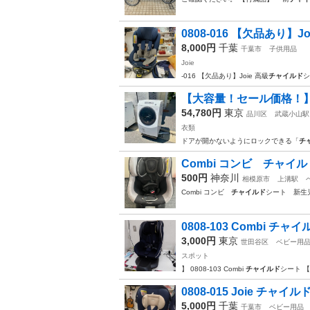
0808-016 【欠品あり】J
8,000円
千葉
千葉市
子供用品
Joie
-016 【欠品あり】Joie 高級
チャイルド
シ
【大容量！セール価格！】 
54,780円
東京
品川区
武蔵小山駅
衣類
ドアが開かないようにロックできる「
チ
Combi コンビ チャイ
500円
神奈川
相模原市
上溝駅
Combi コンビ
チャイルド
シート 新生
0808-103 Combi チ
3,000円
東京
世田谷区
ベビー用
スポット
】 0808-103 Combi
チャイルド
シート 
0808-015 Joie チャ
5,000円
千葉
千葉市
ベビー用品