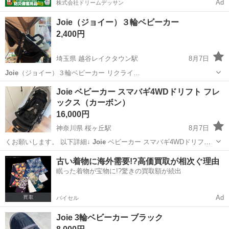
Ad
株式会社ドリームデッサン
Joie（ジョイー）３輪ベビーカー
2,400円
埼玉県 越谷レイクタウン駅
8月7日
Joie
（ジョイー）３輪ベビーカー リクライ…
埼玉
草加市
越谷レイクタウン駅
ベビー用品
Joie ベビーカー スマバギ4WDドリフト フレ
ックス（カーボン）
16,000円
神奈川県 桜ヶ丘駅
8月7日
くお願いします。 以下詳細↓
Joie
ベビーカー スマバギ4WDドリフ
ト…
神奈川
大和市
桜ヶ丘駅
ベビー用品
古い着物に海外需要!?高価買取が相次ぐ理由
眠った着物が宝物に!?驚きの買取額が続出
Ad
バイセル
Joie 3輪ベビーカー ブラック