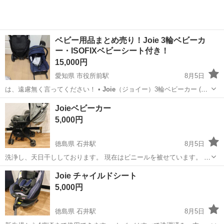
ベビー用品まとめ売り！Joie 3輪ベビーカ
ー・ISOFIXベビーシート付き！
15,000円
愛知県 市役所前駅
8月5日
は、遠慮無く言ってください！ •
Joie
（ジョイー）3輪ベビーカー (長
く使…
愛知
豊橋市
市役所前駅
ベビー用品
Joieベビーカー
5,000円
徳島県 石井駅
8月5日
洗浄し、天日干ししております。 現在はビニールを被せています。 取
引場所は応相談。
徳島
名西郡
石井駅
ベビー用品
Joie チャイルドシート
5,000円
徳島県 石井駅
8月5日