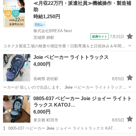
≪月収22万円・派遣社員≫機械操作・製造補
さ103cm ◇折畳み時：幅54×奥行き30×高さ81cm ・...
助
時給1,250円
日払い
株式会社BREXA Next
7月21日
提携サイト
茨城県 静駅
コネクタ製造工場の検査や測定作業！日勤専属＆土日祝休み＆年間休
日128日★クリーンルーム内作業★マイカー通勤OK＆無料駐車場あり
茨城
常陸大宮市
静駅
その他
Joie ベビーカー ライトトラックス
★就業先食堂利用可！日払い制度あり！《茨城県常陸大宮市》 人気の
4,000円
工場のお仕事 ◇コネクタ製造工...
長崎県 岩松駅
8月5日
ーカーが 欲しいので出品します。
Joie
ベビーカー ライトトラックス
ベビ…
長崎
大村市
岩松駅
ベビー用品
トラックス
0805-037 ベビーカー Joie ジョイー ライトト
ラックス KATOJ…
6,000円
東京都 町田市
8月5日
】 0805-037 ベビーカー
Joie
ジョイー ライトトラックス KAT…