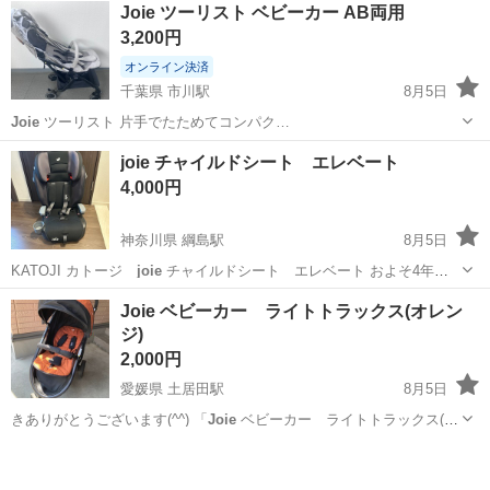
東京
町田市
ベビー用品
トラックス
Joie ツーリスト ベビーカー AB両用
3,200円
オンライン決済
千葉県 市川駅
8月5日
Joie
ツーリスト 片手でたためてコンパク…
千葉
市川市
市川駅
ベビー用品
joie チャイルドシート エレベート
4,000円
神奈川県 綱島駅
8月5日
KATOJI カトージ
joie
チャイルドシート エレベート およそ4年前
に購入しましたが、車を手放したので、実質2年程度の使用です。 布
神奈川
横浜市
綱島駅
ベビー用品
joie
Joie ベビーカー ライトトラックス(オレン
部分は自宅で洗いました。
ジ)
2,000円
愛媛県 土居田駅
8月5日
きありがとうございます(^^) 「
Joie
ベビーカー ライトトラックス(オ
レ…
愛媛
松山市
土居田駅
ベビー用品
ライトトラックス