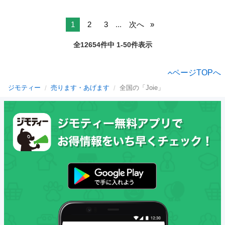
1
2
3
...
次へ
全12654件中 1-50件表示
ページTOPへ
ジモティー
売ります・あげます
全国の「Joie」