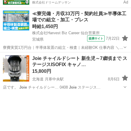
Ad
株式会社ドリームデッサン
≪寮完備・月収33万円・契約社員≫半導体工
場での組立・加工・プレス
時給1,450円
株式会社Harvest Biz Career 仙台営業所
7月22日
提携サイト
宮城県
寮費実質1万円台｜半導体装置の組立・検査｜未経験OK 仕事内容 ＼半
導体製造装置の組立・検査スタッフ／ 大手メーカー工場内で、半導体
宮城
その他
Joie チャイルドシート 新生児～7歳頃まで ス
をつくるための装置を組み立てる仕事です。 タブレットや図面を確認
テージスISOFIX キャノ…
しながら、ドライバ...
15,800円
北海道 月寒中央駅
8月6日
店です。
Joie
チャイルドシー… 0408
Joie
ステージス…
北海道
札幌市
月寒中央駅
ベビー用品
ISOFIX