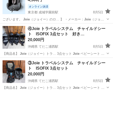
オンライン決済
東京都 成城学園前駅
8月5日
ございます。
Joie
（ジョイー）のロ… 】 ・メーカー：
Joie
（ジョイ
ー） ・…
東京
世田谷区
成城学園前駅
④Joie トラベルシステム チャイルドシー
ト ISOFIX 3点セット 好き…
セーフティ、チャイルドシート
20,000円
沖縄県 てだこ浦西駅
8月5日
【商品名】
Joie
（ジョイー）トラ… 3点セット
Joie
ベビーシート …
m（ジェム）
Joie
i-Base（… FIXベース
Joie
LiteTra… 【商品紹介】
沖縄
中頭郡
てだこ浦西駅
ベビー用品
Joie
③Joie トラベルシステム チャイルドシー
Joie
の人気トラベルシ…
ト ISOFIX 3点セット
20,000円
沖縄県 てだこ浦西駅
8月5日
【商品名】
Joie
（ジョイー）トラ… 3点セット
Joie
ベビーシート …
m（ジェム）
Joie
i-Base（… IXベース
Joie
LiteTra… 【商品紹介】
沖縄
中頭郡
てだこ浦西駅
ベビー用品
Joie
Joie
の人気トラベルシ…