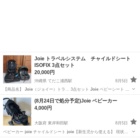
Joie トラベルシステム チャイルドシート
ISOFIX 3点セット
20,000円
沖縄県 てだこ浦西駅
8月5日
【商品名】
Joie
（ジョイー）トラ… 3点セット
Joie
ベビーシート …
m（ジェム）
Joie
i-Base（… FIXベース
Joie
LiteTra… 【商品紹介】
沖縄
中頭郡
てだこ浦西駅
ベビー用品
Joie
(8月24日で処分予定)Joie ベビーカー
Joie
の人気トラベルシ…
4,000円
大阪府 東岸和田駅
8月5日
ベビーカー
joie
チャイルドシート
joie
【新生児から使える】 現状渡
し 対象年齢 1か月〜15kg（36ヶ月頃） サ イ ズ ◇幅54×奥行き89×高
大阪
岸和田市
東岸和田駅
ベビー用品
Joie