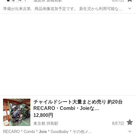
滋賀県 唐橋前駅
8月7日
準備が出来次第、商品画像追加予定です。 新生児から利用可能な
ISOFIXタイプのチャイルドシートです。 出品にあたりシート類は自宅
滋賀
大津市
唐橋前駅
ベビー用品
ソフトパッド
洗濯済みです。 【受け渡し】 京阪唐橋前駅 近隣の当方指定場所で直
接受け渡しで...
チャイルドシート大量まとめ売り 約20台
RECARO・Combi・Joieな…
12,800円
東京都 拝島駅
8月7日
RECARO * Combi *
Joie
* Goodbaby * その他メ…