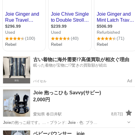
古い着物に海外需要!?高価買取が相次ぐ理由
眠った着物が宝物に!?驚きの買取額が続出
Ad
バイセル
Joie 抱っこひも Savvy(サビー)
2,000円
愛知県 春日井駅
8月7日
Joie
の抱っこ紐です。… - ブランド:
Joie
- 色: ブラ…
愛知
春日井市
春日井駅
ベビー用品
ベビーバウンサー joie