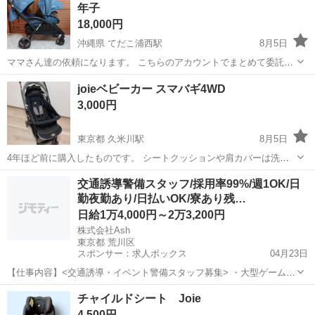
年子
18,000円
沖縄県 てだこ浦西駅
8月5日
ママさん達の依頼になります。 こちらのアカウントでまとめて委託出
品中!! その為、値引交渉の対応不可… 売れた商品は、ママさん達に還
沖縄
中頭郡
てだこ浦西駅
ベビー用品
joieベビーカー スマバギ4WD
元してます🙌 ✓取引場所 西原町兼久170 コインランドリー駐車場 ✓
3,000円
商品説明 【前...
東京都 久米川駅
8月5日
4年ほど前に購入したものです。 シートクッションや肩カバーは洗濯
済み。 基本的に問題なく使用できますが、 時々折り畳みしづらいとき
東京
東村山市
久米川駅
ベビー用品
交通誘導警備スタッフ/採用率99%/週1OK/日
があります。 キズ、汚れ、剥がれなどあり。 中古品ですのでノークレ
勤夜勤あり/日払いOK/寮あり残…
ームノーリターンでお願い...
日給1万4,000円～2万3,200円
株式会社Ash
東京都 荒川区
スポンサー：求人ボックス
04月23日
【仕事内容】<交通誘導・イベント警備スタッフ募集> ・大型ゲームイ
ベント ・スポーツ・地域イベント ・工事現場 など、さまざまな現場
アルバイト・パート
チャイルドシート Joie
で「安全を支える」警備会社です。 若手スタッフも多数活躍中! 未経
4,500円
験スタートがほとんどなので、初め...