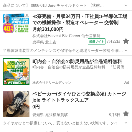
商品について】 0806-018
Joie
チャイルドシート 【状態…
千葉
千葉市
ベビー用品
Joie
≪寮完備・月収34万円・正社員≫半導体工場
での機械操作・製造オペレーター 交替制
月給301,000円
株式会社Harvest Biz Career 仙台営業所
7月22日
提携サイト
岩手県 北上市
半導体製造装置のメンテナンスや保守保全と現場リーダー候補 仕事内
容 ＼フラッシュメモリの製造を行う工場で半導体製造装置の保守・点
岩手
北上市
その他
町内会・自治会の防災用品が全品送料無料
検のお仕事／ 【主な業務】 フラッシュメモリなどに使用される「半導
町内会・自治会の防災用品が全品送料無料！「防災備蓄
体」。 その半導体を...
用品ドットコム」
Ad
株式会社ドリームデッサン
ベビーカー(タイヤひとつ交換必須) カトージ
joie ライトトラックスエア
0円
愛知県 尾張横須賀駅
8月6日
タイヤがひとつ損傷していて、変えないと使えない状態です。タイヤ
交換して使って頂ける方いらっしゃいましたらお譲りします！公式サ
愛知
東海市
尾張横須賀駅
ベビー用品
タイヤ