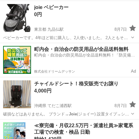
東京
昭島市
拝島駅
その他
joie ベビーカー
0円
東京都 九品仏駅
8月7日
ベビーカーです。4年ほど前に購入し、2人使いました。 2人ともそこ
まで乗る方ではなかったですが、月に1度程度は使っていました。 持
東京
世田谷区
九品仏駅
ベビー用品
町内会・自治会の防災用品が全品送料無料
ち手は破れていますが、カバーなどをつければ気にならないと思いま
町内会・自治会の防災用品が全品送料無料！「防災備蓄
す。 おもちゃなどは付きません...
用品ドットコム」
Ad
株式会社ドリームデッサン
チャイルドシート！格安販売でお譲り
4,000円
沖縄県 てだこ浦西駅
8月7日
破損などはありません。 ブランド→
Joie
(ジョイー) 設置タイプ→シー
トベル…
沖縄
中頭郡
てだこ浦西駅
ベビー用品
≪寮完備・月収22.5万円・派遣社員≫家電系
工場での検査・検品 日勤