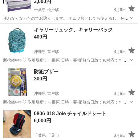
3,000円
千葉県 松戸駅
8月6日
使わなくなったのでお譲りします。 オムツ台としても使えるし、色々
収納スペースもあるので便利です。 折りたたみも可能です。 ※ペット
千葉
松戸市
松戸駅
ベビー用品
JOIE
キャリーリュック、キャリーバック
は飼っておりません。
400円
沖縄県 首里駅
8月6日
断捨離中✨♡ 取引場所：与那原 日時：要相談(当日急でも対応できる
時あります) ・頼まれた物はすぐお返事出来ない場合あります！🙏 🔴
沖縄
島尻郡
首里駅
バッグ
リュック
防犯ブザー
商品説明🔴 キャリーリュック・キャリーバックです！ 子供用にと、ド
300円
派手な柄をわざと買いまし...
沖縄県 首里駅
8月6日
断捨離中✨♡ 取引場所：与那原 日時：要相談(当日急でも対応できる
時あります) ・頼まれた物はすぐお返事出来ない場合あります！🙏 🔴
沖縄
島尻郡
首里駅
その他
防犯ブザー
0806-018 Joie チャイルドシート
商品説明🔴 子供に使うつもりで購入しましたが、 入学祝いで違うの頂
6,000円
いた為こちらは、出品しま...
千葉県 千葉市
8月6日