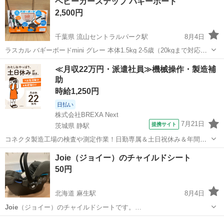
ベビーカーステップ バギーボード
2,500円
千葉県 流山セントラルパーク駅
8月4日
ラスカル バギーボードmini グレー 本体1.5kg 2-5歳（20kgまで対応）
ほとんどのベビーカーに装着できますが、適応サイズやベビーカーの
千葉
流山市
流山セントラルパーク駅
ベビー用品
≪月収22万円・派遣社員≫機械操作・製造補
種類など検索していただければでてきます。 サイベックスと
joie
に我
助
が家...
時給1,250円
日払い
株式会社BREXA Next
7月21日
提携サイト
茨城県 静駅
コネクタ製造工場の検査や測定作業！日勤専属＆土日祝休み＆年間休
日128日★クリーンルーム内作業★マイカー通勤OK＆無料駐車場あり
茨城
常陸大宮市
静駅
その他
Joie（ジョイー）のチャイルドシート
★就業先食堂利用可！日払い制度あり！《茨城県常陸大宮市》 人気の
50円
工場のお仕事 ◇コネクタ製造工...
北海道 麻生駅
8月4日
Joie
（ジョイー）のチャイルドシートです。…
北海道
札幌市
麻生駅
ベビー用品