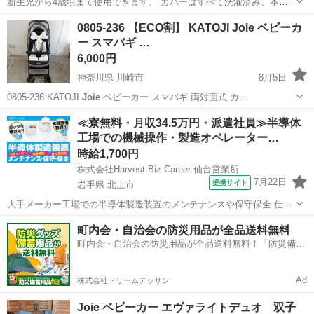
新生児から4歳頃まで使用できます。 カバーはすべて洗濯済み、本体
も天日干ししており、現在はカバーした状態でビニール被せていま
徳島
名西郡
石井駅
ベビー用品
0805-236 【ECO割】 KATOJI Joie ベビーカ
す。 取引場所は応相談。 取扱説明書はありませんが、ネットで落とせ
ー スマバギ …
るのでご不明な場合はご案内致します。
6,000円
神奈川県 川崎市
8月5日
0805-236 KATOJI
Joie
ベビーカー スマバギ 両対面式 カ…
神奈川
川崎市
ベビー用品
Joie
≪寮無料・月収34.5万円・派遣社員≫半導体
工場での機械操作・製造オペレーター…
時給1,700円
株式会社Harvest Biz Career 仙台営業所
7月22日
提携サイト
岩手県 北上市
大手メーカー工場での半導体製造装置のメンテナンスや保守保全 仕事
内容 ＼フラッシュメモリの製造を行う工場で半導体製造装置の保守・
岩手
北上市
その他
町内会・自治会の防災用品が全品送料無料
点検のお仕事／ 新工場新設に伴い、請負現場の立ち上げを行います！
町内会・自治会の防災用品が全品送料無料！「防災備蓄
※立ち上げ時期目安：2...
用品ドットコム」
Ad
株式会社ドリームデッサン
Joie ベビーカー エヴァライトデュオ 双子