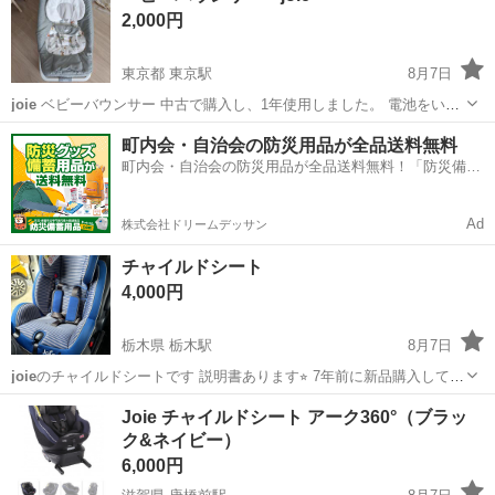
2,000円
東京都 東京駅
8月7日
joie
ベビーバウンサー 中古で購入し、1年使用しました。 電池をいれ
ると音楽や、振動が流れます。 角度も二段階調整可能です。 説明はあ
東京
中央区
東京駅
ベビー用品
町内会・自治会の防災用品が全品送料無料
りません。 オキシクリーンで浸漬後、洗濯しています。 ペット飼って
町内会・自治会の防災用品が全品送料無料！「防災備蓄
います。喫煙者な...
用品ドットコム」
Ad
株式会社ドリームデッサン
チャイルドシート
4,000円
栃木県 栃木駅
8月7日
joie
のチャイルドシートです 説明書あります⭐︎ 7年前に新品購入して使
用していました！ 新生児モードのクッションを付けて、新生児からジ
栃木
栃木市
栃木駅
ベビー用品
Joie チャイルドシート アーク360°（ブラッ
ュニアモードまで長く使用できる便利なチャイルドシートです⭐︎ 多少
ク&ネイビー）
の使用感や薄い染...
6,000円