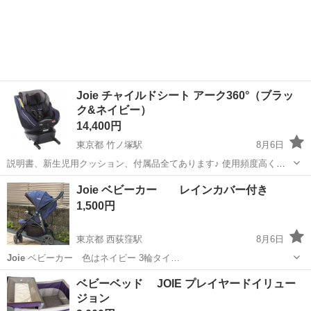
Joie チャイルドシート アーク360°（ブラッ
ク&ネイビー）
14,400円
東京都 竹ノ塚駅
8月6日
説明書、新生児用クッション、付属品全てあります♪ 使用頻度高くな
く、目立つ傷やほつれ等なく比較的美品です(*^^*) 外せるものはベビー
東京
足立区
竹ノ塚駅
セーフティ、チャイルドシート
Joie ベビーカー レインカバー付き
洗剤で洗濯済み、本体は除菌シートでホームクリーニング済みです(^^)
1,500円
引き取りに来てい...
東京都 西荻窪駅
8月6日
Joie
ベビーカー 色はネイビー 3輪タイ…
東京
杉並区
西荻窪駅
ベビー用品
ベビーベッド JOIE プレイヤードイリュー
ジョン