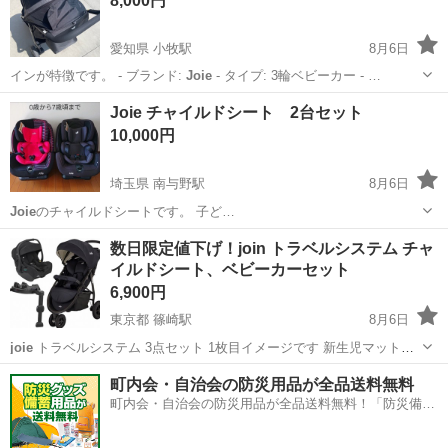
8,000円
愛知県 小牧駅
8月6日
インが特徴です。 - ブランド:
Joie
- タイプ: 3輪ベビーカー - …
愛知
小牧市
小牧駅
ミニカー
Joie チャイルドシート 2台セット
10,000円
埼玉県 南与野駅
8月6日
Joie
のチャイルドシートです。 子ど…
埼玉
さいたま市
南与野駅
数日限定値下げ！join トラベルシステム チャ
イルドシート、ベビーカーセット
セーフティ、チャイルドシート
6,900円
東京都 篠崎駅
8月6日
joie
トラベルシステム 3点セット 1枚目イメージです 新生児マット有
ります チャイルドシートで寝てしまったら そのままベビーカーにのせ
東京
江戸川区
篠崎駅
ベビー用品
町内会・自治会の防災用品が全品送料無料
られるベビーカーも有ります。 ほんとにこれがありがたかったです。
町内会・自治会の防災用品が全品送料無料！「防災備蓄
上の子の時も欲...
用品ドットコム」