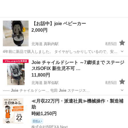
【お話中】joie ベビーカー
2,000円
北海道 真駒内駅
8月5日
4年前に新品で購入しました。 タイヤがしっかりしているので、安定
感があり、凸凹道も楽でした。 ベビーカー嫌いであまり使用していな
北海道
札幌市
真駒内駅
ベビー用品
Joie チャイルドシート ～7歳頃まで ステージ
いため、綺麗だと思います。 受け渡しは基本土日にお願いします。 ど
スISOFIX 新生児不可 …
なたか使用していただけると...
11,800円
北海道 新琴似駅
8月5日
------
Joie
チャイルドシー… 屯田
Joie
ステージス…
北海道
札幌市
新琴似駅
ベビー用品
ISOFIX
≪月収22万円・派遣社員≫機械操作・製造補
助
時給1,250円
日払い
株式会社BREXA Next