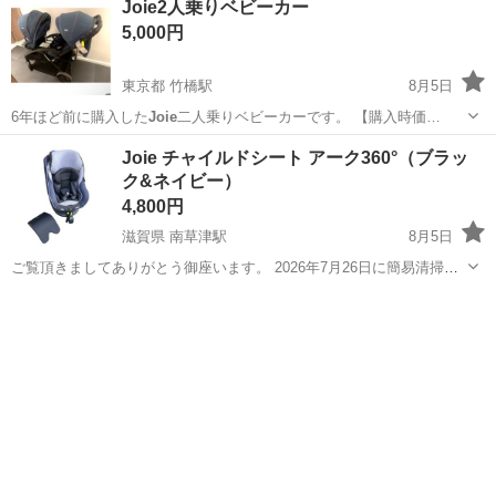
Joie2人乗りベビーカー
イトで、後輪タイヤひとつ5500円でした。 自宅前での直接引き取りお
5,000円
願いします。 写真5枚目のよう...
東京都 竹橋駅
8月5日
6年ほど前に購入した
Joie
二人乗りベビーカーです。 【購入時価…
東京
千代田区
竹橋駅
ベビー用品
Joie チャイルドシート アーク360°（ブラッ
ク&ネイビー）
4,800円
滋賀県 南草津駅
8月5日
ご覧頂きましてありがとう御座います。 2026年7月26日に簡易清掃致
しました。 付属品は写真に写っているもので全てとなります。
滋賀
草津市
南草津駅
ベビー用品