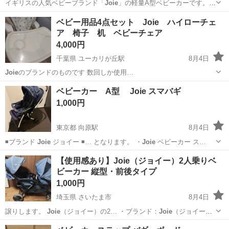
イギリスの人気ベビーブランド「
Joie
」の軽量A型ベビーカーです。
KA…
愛知
刈谷市
刈谷駅
ベビー用品
ベビー用品4点セット Joie ハイローチェ
ア 椅子 机 ベビーチェア
4,000円
千葉県 ユーカリが丘駅
8月4日
Joie
のブランドのものです 数回しか使用…
千葉
佐倉市
ユーカリが丘駅
ベビー用品
ベビー
ベビーカー A型 Joie スマバギ
1,000円
東京都 向原駅
8月4日
◾️ブランド
Joie
ジョイー ◾… となります。 ・
Joie
ベビーカー ス…
東京
豊島区
向原駅
ベビー用品
【使用感あり】Joie（ジョイー）2人乗りベ
ビーカー 縦型・前後タイプ
1,000円
埼玉県 さいたま市
8月4日
譲りします。
Joie
（ジョイー）の2… ・ブランド：
Joie
（ジョイー）
…
埼玉
さいたま市
ベビー用品