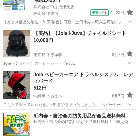
時給1,420円
株式会社平山 沼津支店
7月23日
提携サイト
静岡県 伊東市
【ガラス部品の製造・加工/検査】日勤・土日休み／即入居可能！／伊
豆でのんびりライフ♪ ガラス部品の製造・加工/検査 【株式会社平山で
静岡
伊東市
その他
【美品】【Joie i-Juva】チャイルドシート
の正社員採用（無期雇用派遣）となります】 「2人で同じ職場で働き
10,000円
たい」 「仕事も休みも一...
東京都 下赤塚駅
8月7日
Joie
（ジョイー）のベビーシート「i-Ju…
東京
板橋区
下赤塚駅
ベビー用品
Joie ベビーカーエア トラベルシステム レデ
ィバード
512円
沖縄県 うるま市
8月7日
こちらで譲っていただき、3年ほど使用いたしました。 ベビーカーの
みとなります。 細かな傷あります。 中古品なのでご理解いただけるか
沖縄
うるま市
ベビー用品
町内会・自治会の防災用品が全品送料無料
たのみ取引お願いします。 ノークレームノーリターンでお願いしま
町内会・自治会の防災用品が全品送料無料！「防災備蓄
す。 早めに取引出来る方優先にな...
用品ドットコム」