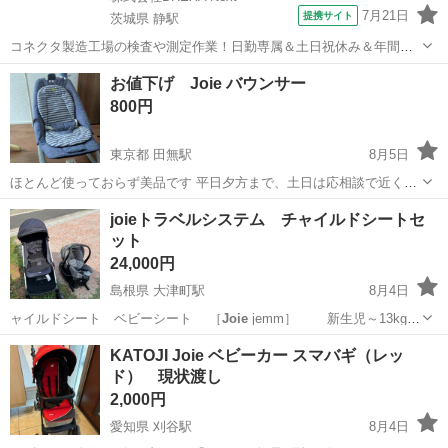
7月21日
提携サイト
茨城県 静駅
コネクタ製造工場の検査や測定作業！日勤専属＆土日祝休み＆年間休
日128日★クリーンルーム内作業★マイカー通勤OK＆無料駐車場あり
茨城
常陸大宮市
静駅
その他
お値下げ Joie バウンサー
★就業先食堂利用可！日払い制度あり！《茨城県常陸大宮市》 人気の
800円
工場のお仕事 ◇コネクタ製造工...
東京都 田無駅
8月5日
ほとんど使っておらず美品です 平日夕方まで、土日は応相談で近くま
で取りに来てくださる方お願いいたします
東京
西東京市
田無駅
ベビー用品
Joie
joieトラベルシステム チャイルドシートセ
ット
24,000円
島根県 大津町駅
8月4日
ャイルドシート ベビーシート ［
Joie
jemm］ 新生児～13kg
…
島根
出雲市
大津町駅
ベビー用品
KATOJI Joie ベビーカー スマバギ（レッ
ド） 現状渡し
2,000円
愛知県 刈谷駅
8月4日