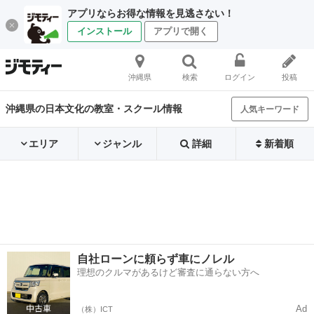
アプリならお得な情報を見逃さない！
インストール
アプリで開く
沖縄県
検索
ログイン
投稿
沖縄県の日本文化の教室・スクール情報
人気キーワード
エリア
ジャンル
詳細
新着順
自社ローンに頼らず車にノレル
理想のクルマがあるけど審査に通らない方へ
Ad
（株）ICT