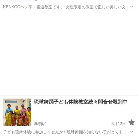
KENKOOペン字・書道教室です。 女性限定の教室で正しい美しい文字
の書き方を学んでみませんか？ 顕光ペン字・書道教室では、現在10代
沖縄
那覇市
ペン字
KEN
～70代の方が学習されております。ご入会は初心者の方はもちろん、
久しぶりにペン...
琉球舞踊子ども体験教室続々問合せ殺到中
赤嶺駅
6月12日
子ども琉舞体験に参加しませんか❓ 琉球舞踊を知らない子がとても増