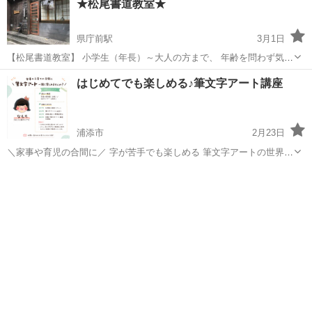
★松尾書道教室★
県庁前駅
3月1日
【松尾書道教室】 小学生（年長）～大人の方まで、 年齢を問わず気軽
に通っていただける書道教室です。 一人ひとりのペースに合わせて丁
沖縄
那覇市
県庁前駅
書道
小学生
はじめてでも楽しめる♪筆文字アート講座
寧に指導してます。 書道初心者の方でも、もちろん 基本の姿勢や硬
筆・毛筆が学べま...
浦添市
2月23日
＼家事や育児の合間に／ 字が苦手でも楽しめる 筆文字アートの世界を
一緒に楽しみませんか？ 筆ペンや色々な画材を使って 作品づくりを行
沖縄
浦添市
ペン字
文字
います ーー ★ １回:1時間半 ★選べるコースは3つ ...