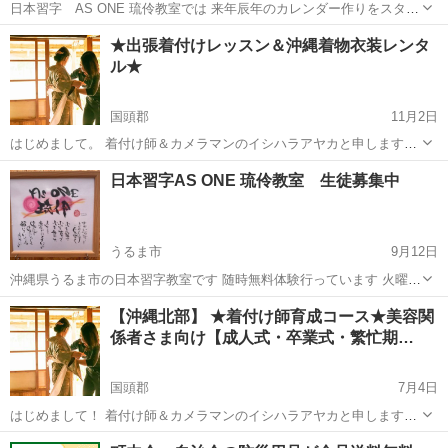
日本習字 AS ONE 琉伶教室では 来年辰年のカレンダー作りをスター
トしています 数に限りがあります 習字を始めてみたい 趣味を持ちた
沖縄
うるま市
書道
日本習字
★出張着付けレッスン＆沖縄着物衣装レンタ
い 字をきれいにしたい カレンダー作りをしたい どんな理由でも
ル★
やってみたいにかわ...
国頭郡
11月2日
はじめまして。 着付け師＆カメラマンのイシハラアヤカと申します！
沖縄県本部町内・今帰仁村・名護市（一部）にて ★出張着付けレッス
沖縄
国頭郡
着付け
レッスン
日本習字AS ONE 琉伶教室 生徒募集中
ンと沖縄着物衣装レンタル★ を行っております ↓↓ HPにて詳細ご
ざ...
うるま市
9月12日
沖縄県うるま市の日本習字教室です 随時無料体験行っています 火曜
日・木曜日15時〜19時までに入室 月曜日・金曜日14時〜17時までに入
沖縄
うるま市
書道
日本習字
【沖縄北部】 ★着付け師育成コース★美容関
室 土曜日9時〜12時 水曜日 土曜日午後 日曜祝日休みです 学校教
係者さま向け【成人式・卒業式・繁忙期…
科書に合わせ...
国頭郡
7月4日
はじめまして！ 着付け師＆カメラマンのイシハラアヤカと申します。
沖縄北部の美容関係者様 や美容師様へ 今年の秋や2023年の成人式や
沖縄
国頭郡
日本文化
レッスン