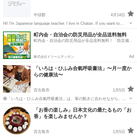
中頭郡
4月14日
Hi! I'm Japanese language teacher. I live in Chatan. If you want to
learn Japanese, feel free to send me a m...
沖縄
中頭郡
その他
町内会・自治会の防災用品が全品送料無料
町内会・自治会の防災用品が全品送料無料！「防災備蓄
用品ドットコム」
Ad
株式会社ドリームデッサン
「いろは・ひふみ合氣呼吸書法」〜月一度か
らの健康法〜
宮古島市
1月5日
🔴「いろは・ひふみ合氣呼吸書法」は、筆の動きに合わせながら、声
を出して、長呼吸で文字を書く書法です。合気道の創始者植芝盛平先
沖縄
宮古島市
書道
書法
「お香の楽しみ」日本文化の最たるもの「お
生の直弟子、山本光輝先生の編み出したこの書法をご一緒にお稽古し
香」を楽しみませんか？
ませんか？ 🔴月一からの次世代の健康...
宮古島市
1月5日