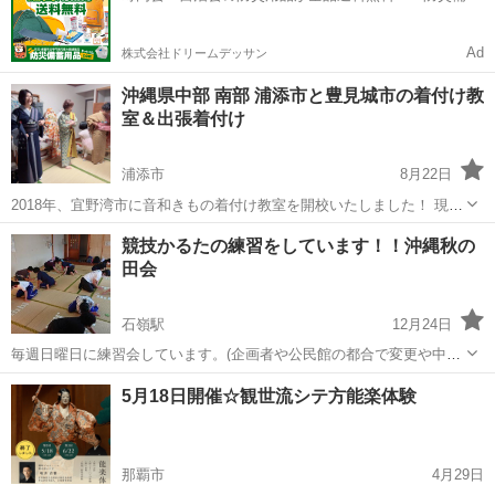
用品ドットコム」
Ad
株式会社ドリームデッサン
沖縄県中部 南部 浦添市と豊見城市の着付け教
室＆出張着付け
浦添市
8月22日
2018年、宜野湾市に音和きもの着付け教室を開校いたしました！ 現在
は、浦添市港川と南風原に近い豊見城市に音和の教室がございます ◎
沖縄
浦添市
着付け
振袖
競技かるたの練習をしています！！沖縄秋の
はじめてさん ◎わからないところをポイントで習いたい ◎着付けをお
田会
仕事にしたい ◎...
石嶺駅
12月24日
毎週日曜日に練習会しています。(企画者や公民館の都合で変更や中止
になることがあります。) ２月２７日の第一回沖縄県初段認定大会にて
沖縄
那覇市
石嶺駅
その他
公民館
5月18日開催☆観世流シテ方能楽体験
当会から５名の初段認定者が出ました。 これで当会の有段者は初段５
名二段１名になります。 ...
那覇市
4月29日