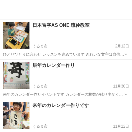
日本習字AS ONE 琉伶教室
うるま市
2月12日
ひとりひとりに合わせ レッスンを進めています きれいな文字は自信に
繋がります 何か始めたい 学校以外に居場所がほしいなど 始めるきっ
沖縄
うるま市
書道
日本習字
辰年カレンダー作り
かけはそれぞれです 是非一度お気軽にご連絡ください 看板犬と一緒に
お待ちしています ...
うるま市
11月30日
来年のカレンダー作りイベントです カレンダーの枚数が残り少なくな
っています 子どもに習い事をさせたいが 何をしようか悩んでいる親御
沖縄
うるま市
書道
文字
来年のカレンダー作りです
さん 是非カレンダー作りで 筆を持つ体験をしてほしい キレイな字は
歳を重ねるごとに 大切...
うるま市
11月22日