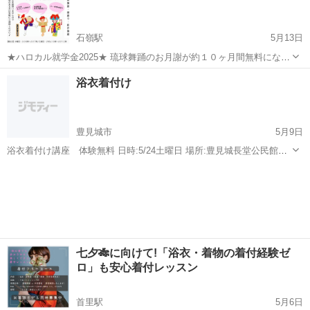
に触れて...
石嶺駅
5月13日
★ハロカル就学金2025★ 琉球舞踊のお月謝が約１０ヶ月間無料になり
ます🎵 その期間のみ通われるのも大歓迎です！ ただしこちら先着順と
沖縄
那覇市
石嶺駅
その他
琉球舞踊
浴衣着付け
条件が下記の通りございますので予めご了承ください。 【対象者】 ①
申込時点で、下記の小...
豊見城市
5月9日
浴衣着付け講座 体験無料 日時:5/24土曜日 場所:豊見城長堂公民館
(豊見城市字長堂62) 時間:2時半〜3時半 持ち物:浴衣.帯.肌着.タオル3
沖縄
豊見城市
日本文化
浴衣
予約の連絡必須です。
七夕🎋に向けて!「浴衣・着物の着付経験ゼ
ロ」も安心着付レッスン
首里駅
5月6日