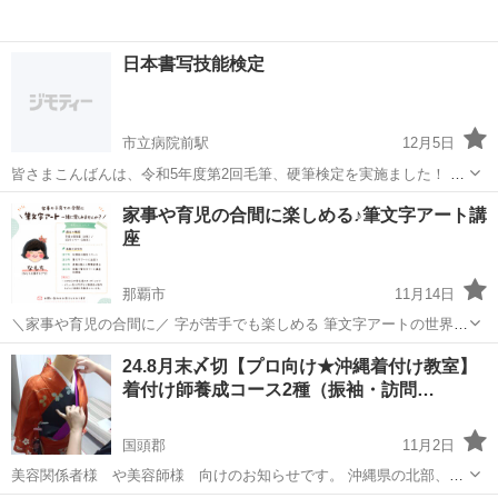
日本書写技能検定
市立病院前駅
12月5日
皆さまこんばんは、令和5年度第2回毛筆、硬筆検定を実施ました！ 約
20年間、試験を行なっています。お陰様で今回も全員合格しました。
沖縄
那覇市
市立病院前駅
ペン字
技能検定
家事や育児の合間に楽しめる♪筆文字アート講
硬筆2級（2人）3級（5人）4級（5人）毛筆3級（1人）次回も頑張りま
座
しょう！
那覇市
11月14日
＼家事や育児の合間に／ 字が苦手でも楽しめる 筆文字アートの世界を
一緒に楽しみませんか？ 筆ペンや色々な画材を使って 作品づくりを行
沖縄
那覇市
ペン字
文字
24.8月末〆切【プロ向け★沖縄着付け教室】
います ーー ★ １回:1時間半 ★選べるコースは3つ ...
着付け師養成コース2種（振袖・訪問…
国頭郡
11月2日
美容関係者様 や美容師様 向けのお知らせです。 沖縄県の北部、本
部町・今帰仁村・名護市のみなさまはぜひご覧くださいね。 （もちろ