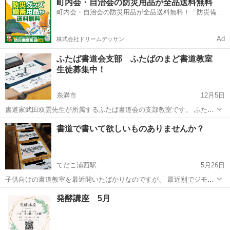
町内会・自治会の防災用品が全品送料無料
卒業式に向けて、 振袖・卒業袴・訪問着の着付けを自社、自店舗で受
町内会・自治会の防災用品が全品送料無料！「防災備蓄
けれる...
用品ドットコム」
Ad
株式会社ドリームデッサン
ふたば書道会支部 ふたばのまど書道教室
生徒募集中！
糸満市
12月5日
書道家武田双雲先生が所属するふたば書道会の支部教室です。 ふたば
のまど書道教室は、全国移動型の期間限定開講教室です。 大人向け教
沖縄
糸満市
書道
ふたば
書道で書いて欲しいものありませんか？
室は沖縄県初上陸！ 初心者大歓迎！ 少人数制ですのでお早目にお問い
合わせください。 ...
てだこ浦西駅
5月26日
子供向けの書道教室を最近開いたばかりなのですが、 最近別でジモテ
ィーで書道でプレゼント用に書いて欲しい。との 初めて依頼を受けて
沖縄
沖縄市
てだこ浦西駅
書道
色紙
発酵講座 5月
とてもやりがいを感じたので教室とは別で、 書道で書いて欲しいもの
があれば上の字で良ければ書いて欲...