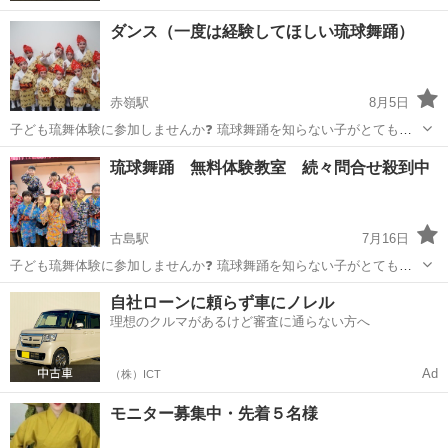
ダンス（一度は経験してほしい琉球舞踊）
赤嶺駅
8月5日
子ども琉舞体験に参加しませんか❓ 琉球舞踊を知らない子がとても増
えてるな。と感じた事がキッカケで思いつきました☺️沖縄の大切な伝
沖縄
糸満市
赤嶺駅
その他
琉球舞踊
琉球舞踊 無料体験教室 続々問合せ殺到中
統芸能の一つなので、ほんの少しでも携る経験をして欲しいと考えて
ます。 ・2ヶ月間のみ 毎週...
古島駅
7月16日
子ども琉舞体験に参加しませんか❓ 琉球舞踊を知らない子がとても増
えてるな。と感じた事がキッカケで思いつきました☺️沖縄の大切な伝
沖縄
浦添市
古島駅
その他
琉球舞踊
自社ローンに頼らず車にノレル
統芸能の一つなので、ほんの少しでも携る経験をして欲しいと考えて
理想のクルマがあるけど審査に通らない方へ
ます。 ・2ヶ月間（計8回）...
Ad
（株）ICT
モニター募集中・先着５名様