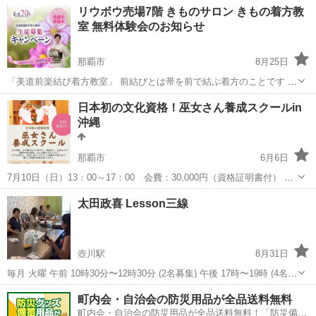
沖縄
国頭郡
着付け
振袖
リウボウ売場7階 きものサロン きもの着方教
ん、中部・那覇方面もご相談承っております♪） 突然ですが、、 成人
室 無料体験会のお知らせ
式や卒...
那覇市
8月25日
「美道前楽結び着方教室」 前結びとは帯を前で結ぶ着方のことです ■
どなたでも簡単に帯が結べるようになります 帯を前で結ぶので、楽な
沖縄
那覇市
着付け
きもの
日本初の文化資格！巫女さん養成スクールin
姿勢でお太鼓の形や柄出しを確認しながら結べます きものを着なれた
沖縄
方でも...
那覇市
6月6日
7月10日（日）13：00～17：00 会費：30,000円（資格証明書付） 日
本文化で知られる巫女さん。巫女さんって資格がいるの？と思われる
沖縄
那覇市
その他
文化
太田政喜 Lesson三線
かもしれませんが 日本で初めて、巫女の資格を取得できる講座を始め
ました。 巫...
壺川駅
8月31日
毎月 火曜 午前 10時30分〜12時30分 (2名募集) 午後 17時〜19時 (4名募
集) (月 4回) 場所 ...
沖縄
那覇市
壺川駅
その他
町内会・自治会の防災用品が全品送料無料
町内会・自治会の防災用品が全品送料無料！「防災備蓄