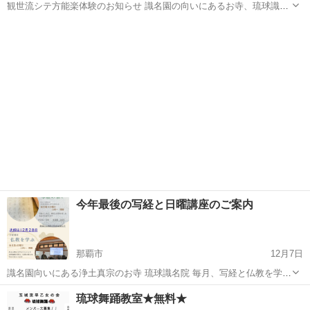
観世流シテ方能楽体験のお知らせ 識名園の向いにあるお寺、琉球識名
院では下記日程で 観世流シテ方 坂井 音雅（さかい おとまさ）氏
沖縄
那覇市
その他
能楽
による「能楽体験」があります 大人になった今だからこそ心から感じ
る「和の魅力」をぜひご...
今年最後の写経と日曜講座のご案内
那覇市
12月7日
識名園向いにある浄土真宗のお寺 琉球識名院 毎月、写経と仏教を学ぶ
日曜講座を開催しています 今年最後の写経・日曜講座は12月28日
沖縄
那覇市
その他
琉球舞踊教室★無料★
（日） 2025年の新たな年を迎える前に心を整え 静かな環境で、仏教