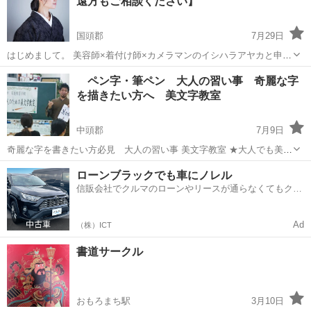
遠方もご相談ください】
国頭郡
7月29日
はじめまして。 美容師×着付け師×カメラマンのイシハラアヤカと申し
ます！ 出張着付けを承っております。 ご自宅でゆっくり、お着付けし
沖縄
国頭郡
着付け
本部町
ペン字・筆ペン 大人の習い事 奇麗な字
ませんか？ 本部町、今帰仁・名護市～（その他、地域出張料金あり）
を描きたい方へ 美文字教室
ご依頼を承っ...
中頭郡
7月9日
奇麗な字を書きたい方必見 大人の習い事 美文字教室 ★大人でも美文
字になれる！ ★字が汚い…そんな悩みを治しましょう！ 『字が奇麗に
沖縄
中頭郡
書道
文字
ローンブラックでも車にノレル
書ける大人の美文字教室』 ～仕事やプライベートに 役立つ美文字
信販会社でクルマのローンやリースが通らなくてもクル
のコツを教...
マをご利用いただけるサービスがあります！
Ad
（株）ICT
書道サークル
おもろまち駅
3月10日