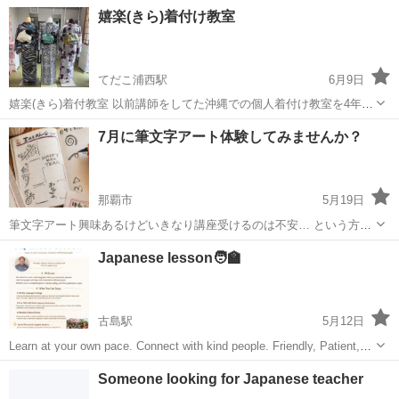
えてるな。と感じた事がキッカケで思いつきました☺️沖縄の大切な伝
沖縄
糸満市
赤嶺駅
その他
琉球舞踊
嬉楽(きら)着付け教室
統芸能の一つなので、ほんの少しでも携る経験をして欲しいと考えて
ます。 ・2ヶ月間（計8回）...
てだこ浦西駅
6月9日
嬉楽(きら)着付教室 以前講師をしてた沖縄での個人着付け教室を4年で
検索トップにまで引き上げました。 楽しくゆったり♫お着付けを習い
沖縄
中頭郡
てだこ浦西駅
着付け
振袖
7月に筆文字アート体験してみませんか？
たい方募集です♫ ご自分着付けを始め、お人着付け👘 男性着付け・七
五三・振袖・卒業式袴...
那覇市
5月19日
筆文字アート興味あるけどいきなり講座受けるのは不安… という方向
けの体験会企画です。 ーー ★筆ペンで名前をかいてみよう！ ★１
沖縄
那覇市
日本文化
文字
Japanese lesson🧑‍🏫
回:1時間半 ★特典 ・筆ペンと【なぞってノート】をプレゼント ★...
古島駅
5月12日
Learn at your own pace. Connect with kind people. Friendly, Patient,
Fluent in English and Here to support you....
沖縄
那覇市
古島駅
日本文化
Someone looking for Japanese teacher