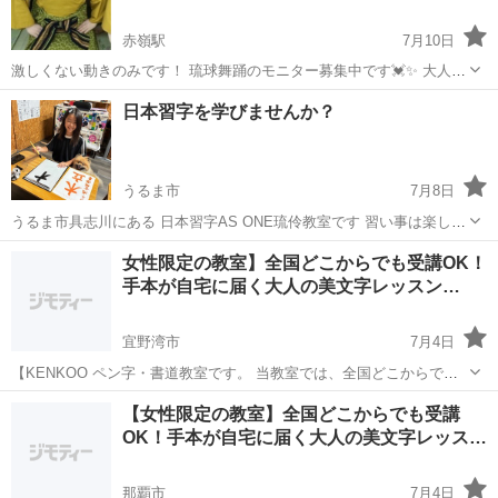
赤嶺駅
7月10日
激しくない動きのみです！ 琉球舞踊のモニター募集中です💓✨ 大人の
部募集です‼️ 週1の2ヶ月間‼️ 毎週月曜日 9:00〜10:00 この期間でどの
沖縄
糸満市
赤嶺駅
その他
モニター募集
日本習字を学びませんか？
くらい成長するかの勉強させてください🙇‍♂️🙌✨ 糸...
うるま市
7月8日
うるま市具志川にある 日本習字AS ONE琉伶教室です 習い事は楽しく
ないと続かない！ アニマルセラピーを取り入れながら 楽しく過ごせる
沖縄
うるま市
書道
日本習字
女性限定の教室】全国どこからでも受講OK！
よう意識しています 生徒募集枠 残り少なくなってきました 字がキレ
手本が自宅に届く大人の美文字レッスン…
イだときっと 自...
宜野湾市
7月4日
【KENKOO ペン字・書道教室です。 当教室では、全国どこからでも
ご参加いただけるオンラインクラスを開講しております。「文字にコ
沖縄
宜野湾市
ペン字
KEN
【女性限定の教室】全国どこからでも受講
ンプレックスがあるけれど、自分のペースで綺麗にしていきたい」
OK！手本が自宅に届く大人の美文字レッス…
「朝の静かな時間を活かして、...
那覇市
7月4日