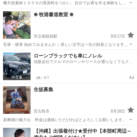
🔴天然素材１００％の香原料をつかい、自分でお香を作る体験をして
みましょう。 お香の香りには、鎮静作用があることは薬学分野でも解
沖縄
宮古島市
その他
お香
❀ 牧港書道教室 ❀
っています。また、お香の原料はお料理にも使うようなものがたくさ
んあって安心安全な素材ですし、作り...
市立病院前駅
9月17日
毛筆・硬筆 始めてみませんか ♪ 美しい文字は一生の財産となります。
お習字教室の他、毛筆を用いた書作品制作 ( 命名書・目録・賞状書き
沖縄
浦添市
市立病院前駅
書道
ローンブラックでも車にノレル
等 ) のご依頼や、 施設への出張指導依頼を承っております。 ＊お稽古
信販会社でクルマのローンやリースが通らなくてもクル
場所＊ 沖...
マをご利用いただけるサービスがあります！
Ad
（株）ICT
生徒募集
宮古島市
8月18日
新舞踊の魅力を、料金は連絡いただければとよろしくお願いします。
沖縄
宮古島市
日本舞踊
新舞踊
【沖縄】出張着付け★受付中【本部町周辺～