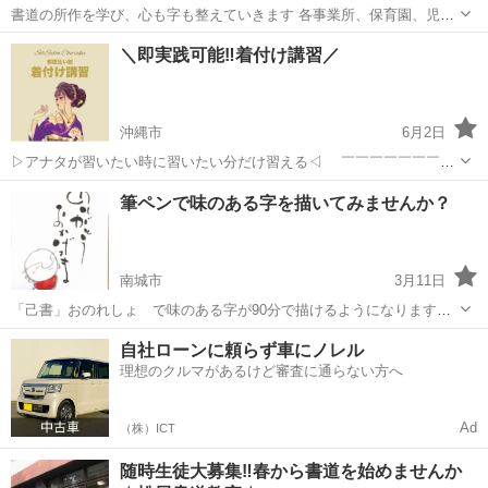
書道の所作を学び、心も字も整えていきます 各事業所、保育園、児童
館、施設に出張致します。 サークル活動不定期開催！ 場所 ともかぜ
沖縄
那覇市
おもろまち駅
書道
サークル
＼即実践可能‼️着付け講習／
新興会館 メンバー募集中！ お問い合わせお待ちしてます☆
沖縄市
6月2日
▷アナタが習いたい時に習いたい分だけ習える◁  ︎︎￣￣￣￣￣￣￣￣
￣￣￣￣￣￣￣￣￣￣￣￣  ︎︎＼都度払い制 #着付け講習 スタートしま
沖縄
沖縄市
着付け
講座
筆ペンで味のある字を描いてみませんか？
す／ 🔥アナタのやる気度合いが分かる講習プログラム🔥  ︎︎ ...
南城市
3月11日
「己書」おのれしょ で味のある字が90分で描けるようになります。
上手い下手。一切ありません。 字を書くのが苦手とおっしゃる方がほ
沖縄
南城市
書道
筆ペン
自社ローンに頼らず車にノレル
とんどです。でも90分後には ニコニコして【楽しかった】とお帰りに
理想のクルマがあるけど審査に通らない方へ
なられます。 一度体...
Ad
（株）ICT
随時生徒大募集‼春から書道を始めませんか