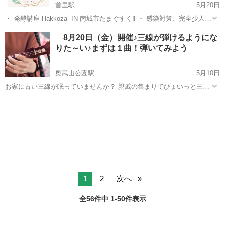
首里駅
5月20日
・ 発酵講座-Hakkoza- IN 南城市たまぐすく‼️ ・ 感染対策、完全少人数
予約な体制で開催しております‼️ ・ ぬか床講座 ¥3000 ※ぬか床お持
沖縄
南城市
首里駅
その他
講座
8月20日（金）開催♪三線が弾けるようにな
ち帰り＆お弁当付き ・ 味噌作り講座 ¥3500 ※１キロのお味...
りた～い♪まずは１曲！弾いてみよう
奥武山公園駅
5月10日
お家に古い三線が眠っていませんか？ 親戚の集まりでひょいっと三線
をかかえて弾ける人、 カッコイイですよねぇ。 ＼まずは、１曲！／
沖縄
豊見城市
奥武山公園駅
その他
三線
そんな人のために三線のワークショップを開きます。 初...
1
2
次へ
全56件中 1-50件表示