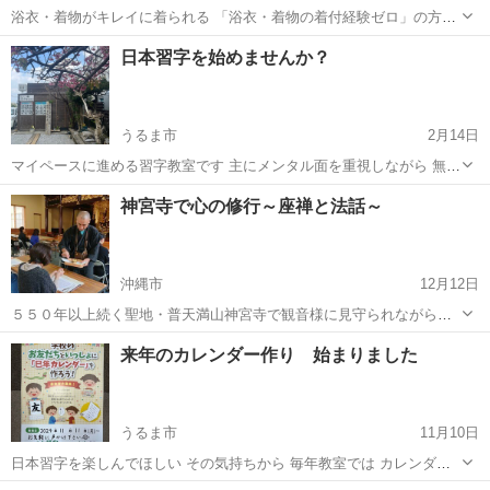
浴衣・着物がキレイに着られる 「浴衣・着物の着付経験ゼロ」の方も
安心 浴衣、訪問着までじっくり学べるレッスン （留袖、振袖 ※希望
沖縄
那覇市
首里駅
着付け
着付
日本習字を始めませんか？
者別対応） ご自身の着物の着付をはじめ 家族、友人、他の方への着付
も可能になります。 新たな...
うるま市
2月14日
マイペースに進める習字教室です 主にメンタル面を重視しながら 無理
のないよう進めています 字がキレイに書けると自信がもてます 元気な
沖縄
うるま市
書道
日本習字
神宮寺で心の修行～座禅と法話～
子 静かな子 のんびりな子 不登校な子 等 性格が違っても自分の
ペースで 美文字を目指し...
沖縄市
12月12日
５５０年以上続く聖地・普天満山神宮寺で観音様に見守られながら朝
活しませんか？ 呼吸や発声法を中心に体を動かし、心の声を聴いてみ
沖縄
沖縄市
日本文化
朝活
来年のカレンダー作り 始まりました
ましょう 日 時：2025年1月14日（火）9：00～11：00 ＊8：30集合
受講料...
うるま市
11月10日
日本習字を楽しんでほしい その気持ちから 毎年教室では カレンダー
作りをしています 自分で書きたい文字を考え 自由にカレンダーに書き