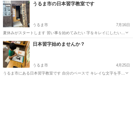
沖縄
うるま市
書道
日本習字
うるま市の日本習字教室です
込む 自宅用や祖父母へのプレゼント等 大変喜ばれています 習い事を
してほしい 習い事を...
うるま市
7月16日
夏休みがスタートします 習い事を始めてみたい 字をキレイにしたい
夏休みの間だけチャレンジしたい きっかけや思いはそれぞれです 厳し
沖縄
うるま市
書道
日本習字
日本習字始めませんか？
い習字教室ではありません のびのびと楽しく字を学びたいとお考えの
方 体験も受け付けてい...
うるま市
4月25日
うるま市にある日本習字教室です 自分のペースで キレイな文字を手に
入れたい方 主に子どもたちを指導しています 堅苦しい雰囲気ではなく
沖縄
うるま市
書道
日本習字
ひとりひとりに合わせて進める 習字教室です Instagramにて教室の様
子を伝えてい...