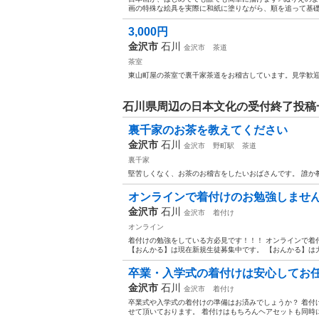
画の特殊な絵具を実際に和紙に塗りながら、順を追って基礎
3,000円
金沢市
石川
金沢市
茶道
茶室
東山町屋の茶室で裏千家茶道をお稽古しています。見学歓
石川県周辺の日本文化の受付終了投稿
裏千家のお茶を教えてください
金沢市
石川
金沢市
野町駅
茶道
裏千家
堅苦しくなく、お茶のお稽古をしたいおばさんです。 誰か
オンラインで着付けのお勉強しませ
金沢市
石川
金沢市
着付け
オンライン
着付けの勉強をしている方必見です！！！ オンラインで着
【おんかる】は現在新規生徒募集中です。 【おんかる】は大
卒業・入学式の着付けは安心してお
金沢市
石川
金沢市
着付け
卒業式や入学式の着付けの準備はお済みでしょうか？ 着付
せて頂いております。 着付けはもちろんヘアセットも同時に