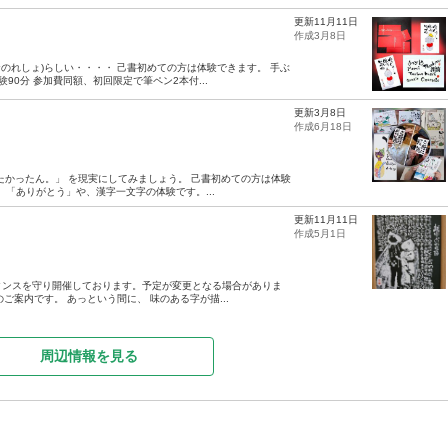
更新11月11日
作成3月8日
しょ)らしい・・・・ 己書初めての方は体験できます。 手ぶ
90分 参加費同額、初回限定で筆ペン2本付...
更新3月8日
作成6月18日
たかったん。」 を現実にしてみましょう。 己書初めての方は体験
。 「ありがとう」や、漢字一文字の体験です。...
更新11月11日
作成5月1日
タンスを守り開催しております。予定が変更となる場合がありま
ご案内です。 あっという間に、 味のある字が描...
周辺情報を見る