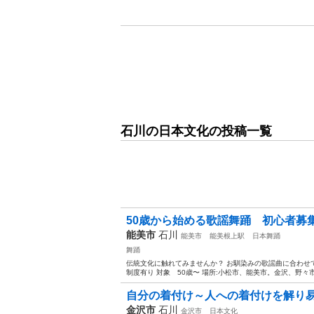
石川の日本文化の投稿一覧
50歳から始める歌謡舞踊 初心者募
能美市
石川
能美市
能美根上駅
日本舞踊
舞踊
伝統文化に触れてみませんか？ お馴染みの歌謡曲に合わせ
制度有り 対象 50歳〜 場所:小松市、能美市。金沢、野々市
自分の着付け～人への着付けを解り
金沢市
石川
金沢市
日本文化