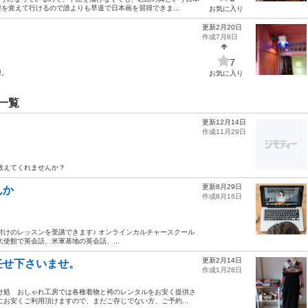
を覚えて行けるので誰よりも早道で日本画を習得できま...
お気に入り
更新2月20日
作成7月8日
7
迎。
お気に入り
一覧
更新12月14日
作成11月29日
教えてくれませんか？
更新8月29日
んか
作成8月16日
付けのレッスンを受講できます♪ オンラインカルチャースクール
使館で英会話、米軍基地の英会話、...
更新2月14日
任せ下さいませ。
作成1月28日
け処 おしゃれ工房では各種着物と袴のレンタルをお安く提供さ
お安くご利用頂けますので、まだご存じでない方、ご予約...