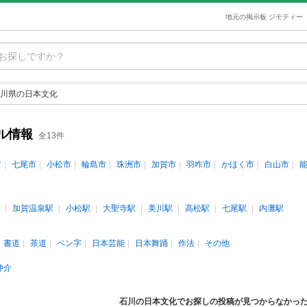
地元の掲示板 ジモティー
川県の日本文化
ル情報
全13件
市
七尾市
小松市
輪島市
珠洲市
加賀市
羽咋市
かほく市
白山市
加賀温泉駅
小松駅
大聖寺駅
美川駅
高松駅
七尾駅
内灘駅
書道
茶道
ペン字
日本芸能
日本舞踊
作法
その他
仲介
石川の日本文化でお探しの投稿が見つからなかっ