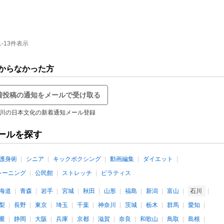
-13件表示
からなかった方
着投稿の通知をメールで受け取る
川の日本文化の新着通知メール登録
ールを探す
護身術
シニア
キックボクシング
動画編集
ダイエット
レーニング
公民館
ストレッチ
ピラティス
海道
青森
岩手
宮城
秋田
山形
福島
新潟
富山
石川
梨
長野
東京
埼玉
千葉
神奈川
茨城
栃木
群馬
愛知
重
静岡
大阪
兵庫
京都
滋賀
奈良
和歌山
鳥取
島根