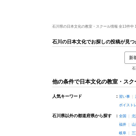
石川県の日本文化の教室・スクール情報 全13件中 1
石川の日本文化でお探しの投稿が見つ
新
石
他の条件で日本文化の教室・スク
人気キーワード
：
習い事
ボイスト
石川県以外の都道府県から探す
：
全国
北
福井
山
岐阜
三