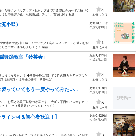
4
方から技術レベルアップされたい方までご希望に合わせてご解りや
けと帯結びの色々な技術だけでなく、着物に関する歴...
お気に入り
更新10月13日
倉流小鼓）
作成9月30日
1
まで、金沢市民芸術村PIT4ミュージック工房のスタジオにて小鼓のお稽
ちと一緒に体感しましょう！ 楽器...
お気に入り
更新3月23日
 歌謡舞踊教室「鈴英会」
作成1月17日
4
るようになりたい！ ◆所作を身に着けて女性の魅力をアップした
踊（新舞踊）は舞踊の基本（所作など...
お気に入り
更新1月18日
習っていてもう一度やってみたい...
作成1月18日
す。 お箏と地唄三味線の教室です。 寺町２丁目のバス停すぐで
5
 おことは練習帳1ページから <さくら...
お気に入り
更新6月29日
ンライン可＆初心者歓迎！】
作成5月23日
3
ようになっているので、下絵を描けなくても、岩絵の具という日本