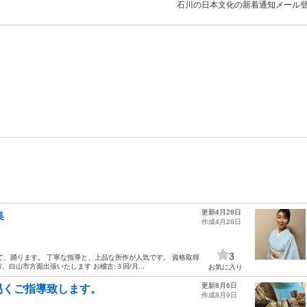
石川の日本文化の新着通知メール
更新4月28日
集
作成4月28日
3
て、踊ります。 丁寧な指導と、上品な所作が人気です。 資格取得
、白山市方面出張いたします お稽古:３回/月...
お気に入り
更新8月6日
易くご指導致します。
作成8月9日