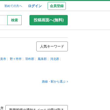
ログイン
会員登録
初めての方へ
投稿画面へ(無料)
検索
人気キーワード
能美市
野々市市
羽咋郡
鳳珠郡
河北郡
路線・駅から選ぶ
た方
新着投稿の通知をメールで受け取る