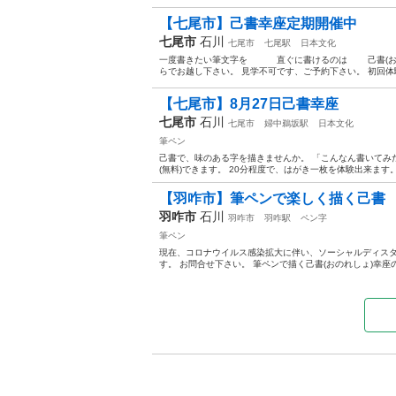
【七尾市】己書幸座定期開催中
七尾市
石川
七尾市
七尾駅
日本文化
一度書きたい筆文字を 直ぐに書けるのは 己書(おのれ
らでお越し下さい。 見学不可です、ご予約下さい。 初回体験
【七尾市】8月27日己書幸座
七尾市
石川
七尾市
婦中鵜坂駅
日本文化
筆ペン
己書で、味のある字を描きませんか。 「こんなん書いてみ
(無料)できます。 20分程度で、はがき一枚を体験出来ます
【羽咋市】筆ペンで楽しく描く己書
羽咋市
石川
羽咋市
羽咋駅
ペン字
筆ペン
現在、コロナウイルス感染拡大に伴い、ソーシャルディス
す。 お問合せ下さい。 筆ペンで描く己書(おのれしょ)幸座の