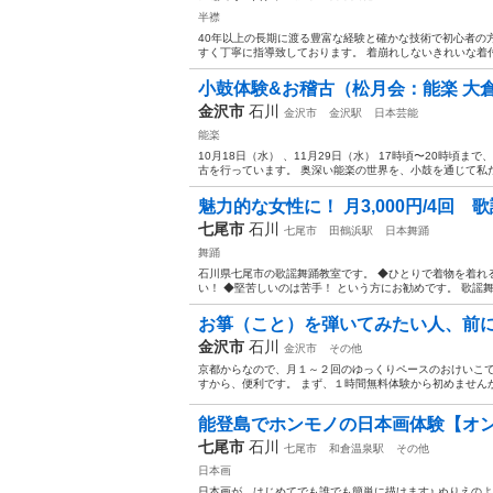
半襟
40年以上の長期に渡る豊富な経験と確かな技術で初心者の
すく丁寧に指導致しております。 着崩れしないきれいな着付
小鼓体験&お稽古（松月会：能楽 大
金沢市
石川
金沢市
金沢駅
日本芸能
能楽
10月18日（水） 、11月29日（水） 17時頃〜20時頃
古を行っています。 奥深い能楽の世界を、小鼓を通じて私た
魅力的な女性に！ 月3,000円/4回
七尾市
石川
七尾市
田鶴浜駅
日本舞踊
舞踊
石川県七尾市の歌謡舞踊教室です。 ◆ひとりで着物を着れ
い！ ◆堅苦しいのは苦手！ という方にお勧めです。 歌謡舞
お箏（こと）を弾いてみたい人、前に
金沢市
石川
金沢市
その他
京都からなので、月１～２回のゆっくりペースのおけいこで
すから、便利です。 まず、１時間無料体験から初めませんか？
能登島でホンモノの日本画体験【オ
七尾市
石川
七尾市
和倉温泉駅
その他
日本画
日本画が、はじめてでも誰でも簡単に描けます♪ ぬりえの