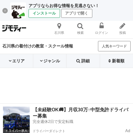
アプリならお得な情報を見逃さない！
インストール
アプリで開く
石川県
検索
ログイン
投稿
石川県の着付けの教室・スクール情報
人気キーワード
エリア
ジャンル
詳細
新着順
【未経験OK🚚】月収30万↑中型免許ドライバ
ー募集
完全週休2日で安定転職
Ad
ドライバーダイレクト