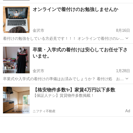
オンラインで着付けのお勉強しませんか
金沢市
8月16日
着付けの勉強をしている方必見です！！！ オンラインで着付けのレッ
スンを受講できます♪ オンラインカルチャースクール【おんかる】は
石川
金沢市
着付け
オンライン
卒業・入学式の着付けは安心してお任せ下さ
現在新規生徒募集中です。 【おんかる】は大使館で英会話、米軍基地
いませ。
の英会話、...
金沢市
1月28日
卒業式や入学式の着付けの準備はお済みでしょうか？ 着付け処 おし
ゃれ工房では各種着物と袴のレンタルをお安く提供させて頂いており
石川
金沢市
着付け
【格安物件多数✨】家賃4万円以下多数
ます。 着付けはもちろんヘアセットも同時にお安くご利用頂けますの
【保証人ナシ】賃貸物件多数掲載！
で、まだご存じでない方、ご予約...
Ad
ニフティ不動産