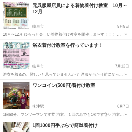
てみませんか？ 「浴衣を自分で着られるようになりたい」 「昔習った
岐阜
岐阜市
岐阜駅
着付け
浴衣
元呉服屋店員による着物着付け教室 10月～
けれど忘れてしまった」 「着物にも興味がある」 そんな方に向けた、
12月
少人数でゆっく...
岐阜市
9月9日
10月〜12月 ゆるっと楽しい着物着付け教室を開催しま〜す！！！ 着
物は可愛い、綺麗、楽しいのいいことづくし！！！ 一緒に着物を楽し
岐阜
岐阜市
着付け
浴衣着付け教室を行っています！
みましょう！！ 着物の皆さんのイメージは？ ・着るのが難しい ・お
手入れ...
岐阜市
7月12日
浴衣を着るの、難しいと思っていませんか？ 洋服が当たり前になった
この時代、着物だけでなく浴衣すら手を伸ばすことをためらう人も多
岐阜
岐阜市
着付け
浴衣
ワンコイン(500円)着付け教室
いことでしょう。 なぜなら着物、浴衣といった和装には「小道具」が
必要だから！ 腰紐？...
柳津駅
6月7日
1回60分、マンツーマンです👘 浴衣、１回のみでもOKです👌✨ 浴衣、
小紋、訪問着、留袖…etc なんでも教えます！ 正しく綺麗に楽に着付
岐阜
岐阜市
柳津駅
着付け
浴衣
1回1000円手ぶらで簡単着付け
けれるようになりますよ(^^) 一緒にお勉強しましょう♪ 歌舞伎観...