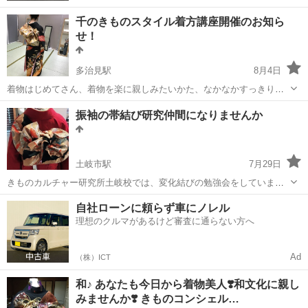
千のきものスタイル着方講座開催のお知ら
せ！
多治見駅
8月4日
着物はじめてさん、着物を楽に親しみたいかた、なかなかすっきり着
れないお悩みをお持ちの方へ！ 一回3300円からの6回のレッスンで、
岐阜
多治見市
多治見駅
着付け
レッスン
振袖の帯結び研究仲間になりませんか
着ていて、楽、そこそこ美しい、着崩れしない、着方講座をつくりま
した！ ９月開講予定。 マン...
土岐市駅
7月29日
きものカルチャー研究所土岐校では、変化結びの勉強会をしていま
す。五分で結べる帯結び！あなたも着付け師仲間になりませんか？ ま
岐阜
土岐市
土岐市駅
着付け
仲間
自社ローンに頼らず車にノレル
た、着物でお出かけ会も計画しています。いつもと違う自分磨きのお
理想のクルマがあるけど審査に通らない方へ
手伝い、させてください。
Ad
（株）ICT
和♪ あなたも今日から着物美人❣️和文化に親し
みませんか❣️ きものコンシェル…