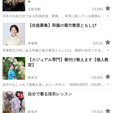
土岐市駅
7月29日
日本の伝統文化である民族衣装「着物」。箪笥に眠っている着物を季
節の風に当ててあげませんか？ 腰紐だけで着物、帯結びができます。
岐阜
土岐市
土岐市駅
着付け
きもの
【生徒募集】和服の着方教室ともしび
マンツーマンまたは少人数によるレッスンで短期間で着物が着られる
ようになります。また、振袖、訪問着...
本巣郡
6月1日
本巣郡北方町にある和服の着方教室ともしびは、講師が自宅でする個
別レッスンの教室です。着物等の販売や展示会へのお誘いはいっさい
岐阜
本巣郡
着付け
貸し
【カジュアル専門】着付け教えます【個人教
ありません。 楽しくご自分のペースで、ご自分の都合が良い時間に来
室】
て学んでいただけます。 足りない...
岐阜市
1月24日
浴衣やおしゃれで着物を楽しみたい方向け。 1時間1000円（1回2時間
まで）で着付けを教えられます。 【流れ】 1.希望日時と内容をメール
岐阜
岐阜市
着付け
個人
自分で着る浴衣レッスン
にてご連絡ください。 2.日程調整完了で申込受付とします。 3.当日ご
来...
岐阜市
7月31日