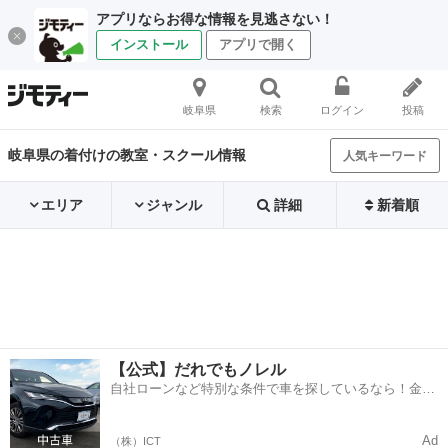
アプリならお得な情報を見逃さない！
インストール
アプリで開く
岐阜県
検索
ログイン
投稿
岐阜県の着付けの教室・スクール情報
人気キーワード
エリア
ジャンル
詳細
新着順
【公式】だれでもノレル
自社ローンなど特別な条件で車を探しているなら！金利
0%で車をご提供、ノレル独自与信システム。
Ad
（株）ICT