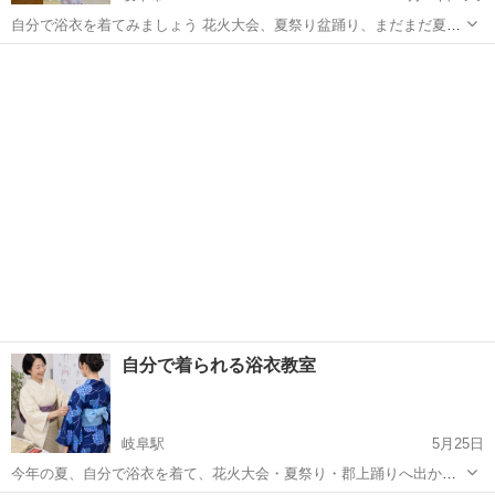
自分で浴衣を着てみましょう 花火大会、夏祭り盆踊り、まだまだ夏の
イベントが続きます ⭐︎マンツーマンでお好みの帯結びを集中1時間半
岐阜
岐阜市
着付け
浴衣
¥2,000 レッスン動画録音してお渡しします USB、SDカード ご自身
のスマホ録画O...
自分で着られる浴衣教室
岐阜駅
5月25日
今年の夏、自分で浴衣を着て、花火大会・夏祭り・郡上踊りへ出かけ