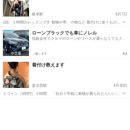
岐阜駅
6月7日
1回 １時間のレッスンです 着物や帯、小物など 着付けに使うものは
全て貸し出しをしてます タオルや紐も必要ありません 料金は1000円
岐阜
岐阜市
岐阜駅
着付け
手ぶら
ローンブラックでも車にノレル
です 場所は岐阜市の六条東 MEGAドンキが近くにあります 営業時間
信販会社でクルマのローンやリースが通らなくてもクル
は10～18時...
マをご利用いただけるサービスがあります！
Ad
（株）ICT
着付け教えます
多治見駅
4月30日
１コイン（500円）１時間 「自分で手軽に着物が着られたらいい
ね」 お手持ちの着物、小道具を使って着付けを習っていただきま
岐阜
多治見市
多治見駅
着付け
振袖
す。 普段着なら３回から５回で着られるようになります。 お気軽にお
問い合わせください。 ...