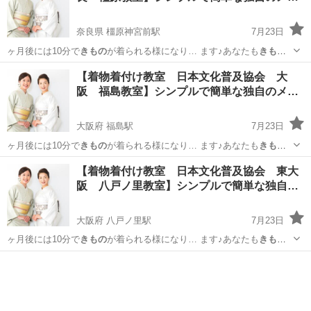
ソ…
奈良県 橿原神宮前駅
7月23日
ヶ月後には10分で
きもの
が着られる様になり… ます♪あなたも
きもの
美人の仲間入りです…
奈良
橿原市
橿原神宮前駅
着付け
無料
【着物着付け教室 日本文化普及協会 大
阪 福島教室】シンプルで簡単な独自のメ
ソ…
大阪府 福島駅
7月23日
ヶ月後には10分で
きもの
が着られる様になり… ます♪あなたも
きもの
美人の仲間入りです…
大阪
大阪市
福島駅
着付け
無料
【着物着付け教室 日本文化普及協会 東大
阪 八戸ノ里教室】シンプルで簡単な独自…
大阪府 八戸ノ里駅
7月23日
ヶ月後には10分で
きもの
が着られる様になり… ます♪あなたも
きもの
美人の仲間入りです…
大阪
東大阪市
八戸ノ里駅
着付け
無料