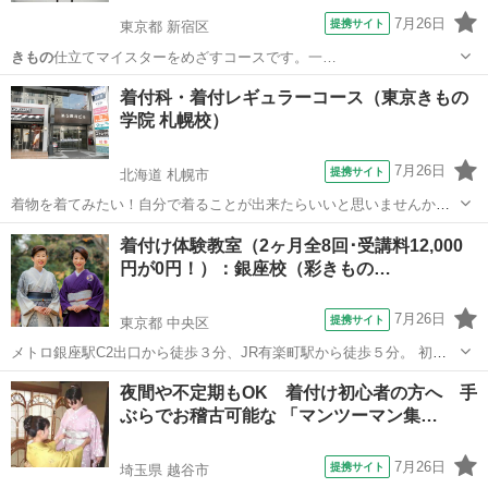
7月26日
提携サイト
東京都 新宿区
きもの
仕立てマイスターをめざすコースです。一…
東京
新宿区
その他
着付科・着付レギュラーコース（東京きもの
学院 札幌校）
7月26日
提携サイト
北海道 札幌市
着物を着てみたい！自分で着ることが出来たらいいと思いませんか？
気軽に、簡単に、手早く、苦しくなく、美しい着付が出来れば 申し分
北海道
札幌市
着付け
着付け体験教室（2ヶ月全8回･受講料12,000
ありませんよね。 着付レギュラーコースはそんな着物上手を目指す皆
円が0円！）：銀座校（彩きもの…
さんの為の楽しく学べるコースです...
7月26日
提携サイト
東京都 中央区
メトロ銀座駅C2出口から徒歩３分、JR有楽町駅から徒歩５分。 初心
者のための受講料12,000円→0円の着付体験教室（2ヶ月全8回） 先着5
東京
中央区
着付け
夜間や不定期もOK 着付け初心者の方へ 手
名様に無料受講券プレゼント！ ＜募集日程＞ ・2026年 9月24日（木）
ぶらでお稽古可能な 「マンツーマン集…
・2...
7月26日
提携サイト
埼玉県 越谷市