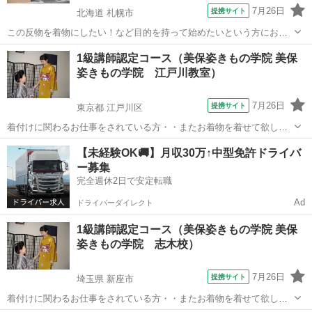
7月26日
提携サイト
北海道 札幌市
この反物を着物にしたい！など目的を持って始めたいという方にお勧
めのコース。 ご自分の着物、お子さんや男性の着物も基礎縫いを終え
北海道
札幌市
和裁
1級講師認定コース（美保姿きもの学院 美保
たら、すぐに縫い始めることが出来ます。
姿きもの学院 江戸川教室）
7月26日
提携サイト
東京都 江戸川区
着付けに関わるお仕事をされている方・・またお着物を着せて欲しい
という方に対応する お仕事に従事する方が「高齢化」してきておりま
東京
江戸川区
着付け
【未経験OK🚚】月収30万↑中型免許ドライバ
す。 今すぐでなくても・・資格を取得しておくと・・将来の夢が広が
ー募集
ります また当校もマンツーマンお...
完全週休2日で安定転職
Ad
ドライバーダイレクト
1級講師認定コース（美保姿きもの学院 美保
姿きもの学院 志木校）
7月26日
提携サイト
埼玉県 新座市
着付けに関わるお仕事をされている方・・またお着物を着せて欲しい