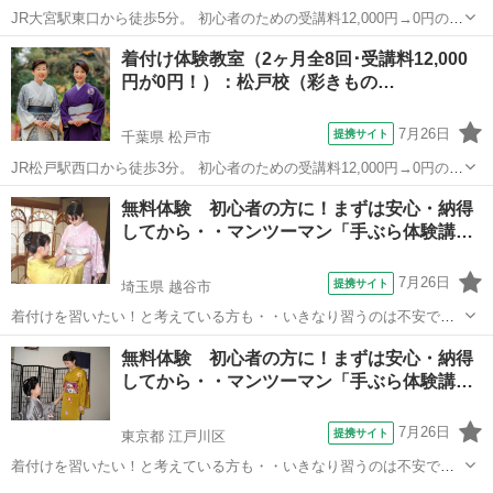
JR大宮駅東口から徒歩5分。 初心者のための受講料12,000円→0円の着
付体験教室（2ヶ月全8回） 先着5名様に無料受講券プレゼント！ ＜募
埼玉
さいたま市
着付け
着付け体験教室（2ヶ月全8回･受講料12,000
集日程＞ ・2026年 9月25日（金） ・2026年10月14日（水） ・2...
円が0円！）：松戸校（彩きもの…
7月26日
提携サイト
千葉県 松戸市
JR松戸駅西口から徒歩3分。 初心者のための受講料12,000円→0円の着
付体験教室（2ヶ月全8回） 先着5名様に無料受講券プレゼント！ ＜募
千葉
松戸市
着付け
無料体験 初心者の方に！まずは安心・納得
集日程＞ ・2026年 9月24日（木） ・2026年10月14日（水） ・2...
してから・・マンツーマン「手ぶら体験講…
7月26日
提携サイト
埼玉県 越谷市
着付けを習いたい！と考えている方も・・いきなり習うのは不安です
よね！？ どんなお稽古？どんな先生？自分で出来るかしら！？ そこで
埼玉
越谷市
着付け
無料体験 初心者の方に！まずは安心・納得
まずは・・お気軽に「マンツーマン体験」をご予約・ご受講下さい 自
してから・・マンツーマン「手ぶら体験講…
分で綺麗に着たい！人にも着付...
7月26日
提携サイト
東京都 江戸川区
着付けを習いたい！と考えている方も・・いきなり習うのは不安です
よね！？ どんなお稽古？どんな先生？自分で出来るかしら！？ そこで