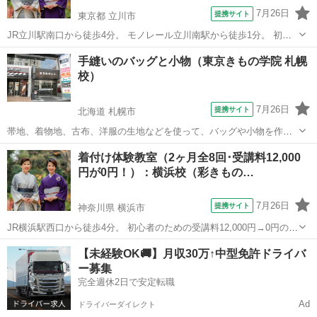
7月26日
提携サイト
東京都 立川市
JR立川駅南口から徒歩4分。 モノレール立川南駅から徒歩1分。 初心
者のための「受講料無料の着付体験教室（2ヶ月全8回）」 先着5名様
東京
立川市
着付け
手縫いのバッグと小物（東京きもの学院 札幌
に無料受講券プレゼント！ ＜募集日程＞ ・2026年 9月28日（月） ・
校）
2026...
7月26日
提携サイト
北海道 札幌市
帯地、着物地、古布、洋服の生地などを使って、バッグや小物を作り
ます。 初回のアクセサリー入れから巾着、ポーチ、すきや袋、セカン
北海道
札幌市
手芸
着付け体験教室（2ヶ月全8回･受講料12,000
ドバッグ、小銭入れなど、楽しみながら作りましょう。 生地選びや布
円が0円！）：横浜校（彩きもの…
の組み合わせのセンスで、仕上がりも...
7月26日
提携サイト
神奈川県 横浜市
JR横浜駅西口から徒歩4分。 初心者のための受講料12,000円→0円の着
付体験教室（2ヶ月全8回） 先着5名様に無料受講券プレゼント！ ＜募
神奈川
横浜市
着付け
【未経験OK🚚】月収30万↑中型免許ドライバ
集日程＞ ・2026年 9月24日（木） ・2026年10月19日（月） ・...
ー募集
完全週休2日で安定転職
Ad
ドライバーダイレクト