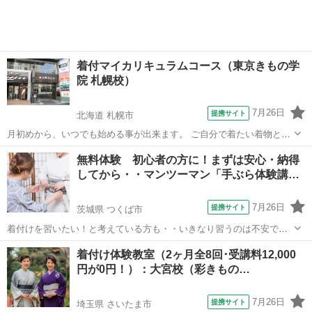
着付マイカリキュラムコース（東京きもの学
院 札幌校）
7月26日
提携サイト
北海道 札幌市
月初めから、いつでも始める事が出来ます。 ご自分で着たい着物とそ
れに合わせた帯結びを学ぶことが出来ます。成人式に振袖を着たい、
北海道
札幌市
着付け
無料体験 初心者の方に！まずは安心・納得
結婚式までに留袖を着たいなど目的別に学べます。レベルUPをして行
してから・・マンツーマン「手ぶら体験講…
きたい方には相手に着せる事を学ぶ上...
7月26日
提携サイト
茨城県 つくば市
着付けを習いたい！と考えている方も・・いきなり習うのは不安です
よね！？ どんなお稽古？どんな先生？自分で出来るかしら！？ そこで
茨城
つくば市
着付け
着付け体験教室（2ヶ月全8回･受講料12,000
まずは・・お気軽に「マンツーマン体験」をご予約・ご受講下さい 自
円が0円！）：大宮校（彩きもの…
分で綺麗に着たい！人にも着付...
7月26日
提携サイト
埼玉県 さいたま市