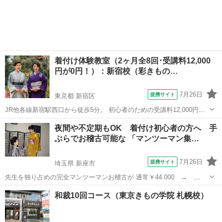
東京
江戸川区
着付け
まずは・・お気軽に「マンツーマン体験」をご予約・ご受講下さい 自
分で綺麗に着たい！人にも着付...
着付け体験教室（2ヶ月全8回･受講料12,000
円が0円！）：新宿校（彩きもの…
7月26日
提携サイト
東京都 新宿区
JR他各線新宿駅西口から徒歩5分。 初心者のための受講料12,000円→0
円の着付体験教室（2ヶ月全8回） 先着5名様に無料受講券プレゼン
東京
新宿区
着付け
夜間や不定期もOK 着付け初心者の方へ 手
ト！ ＜募集日程＞ ・2026年 9月25日（金） ・2026年10月15日
ぶらでお稽古可能な 「マンツーマン集…
（木）...
7月26日
提携サイト
埼玉県 新座市
先生を独り占めの完全マンツーマンお稽古が 通常￥44.000 →
￥19.800(90分×全8回) 着物の着付けはもちろんですが！大切な体型の
埼玉
新座市
着付け
和裁10回コース（東京きもの学院 札幌校）
補正の基礎から 綺麗に着られるコツ♪更に、わかりにくい着物の知識
や 帯・小物合わ...