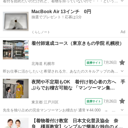
着付を始めたいのだけれど、着物を持っていないので・・・という方
にお勧めのコース。 着物や帯、小物類に着付用具一式はすべてレンタ
北海道
札幌市
着付け
MacBook Air 13インチ 0円
ルで、長襦袢までの下着類はプレゼントというコースです。 着物は礼
抽選でプレゼント！応募は1分
装のものしかないという方や、持って...
Ad
くらしノート
着付師速成コース（東京きもの学院 札幌校）
7月26日
提携サイト
北海道 札幌市
即お仕事に活かしたいと希望される方、あなたのスキルアップの為
に、浴衣の基礎から、袴、最先端の振袖着付まで、ご希望に合わせて
北海道
札幌市
着付け
夜間や不定期もOK 着付け初心者の方へ 手
実践技術を伝えます。
ぶらでお稽古可能な 「マンツーマン集…
7月26日
提携サイト
東京都 江戸川区
先生を独り占めの完全マンツーマンお稽古が 通常￥44.000 →
￥19.800(90分×全8回) 着物の着付けはもちろんですが！大切な体型の
東京
江戸川区
着付け
【着物着付け教室 日本文化普及協会 奈
補正の基礎から 綺麗に着られるコツ♪更に、わかりにくい着物の知識
良 橿原教室】シンプルで簡単な独自のメ
や 帯・小物合わ...