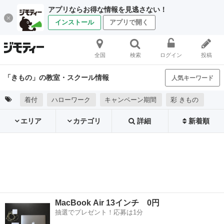
アプリならお得な情報を見逃さない！
インストール
アプリで開く
全国
検索
ログイン
投稿
「きもの」の教室・スクール情報
人気キーワード
着付
ハローワーク
キャンペーン期間
彩 きもの
エリア
カテゴリ
詳細
新着順
MacBook Air 13インチ 0円
抽選でプレゼント！応募は1分