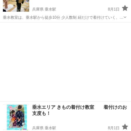
兵庫県 垂水駅
8月1日
垂水教室は、垂水駅から徒歩10分 少人数制 紐だけで着付けていく、苦
しくなく着崩れしない方法を40年掛けて考え抜かれた技法をお伝えし
兵庫
神戸市
垂水駅
着付け
きもの
てます。 補正も、オリジナルの手作り補正着 自分できたい人 人に着
せたい人 ...
垂水エリア きもの着付け教室 着付けのお
支度も！
兵庫県 垂水駅
8月1日