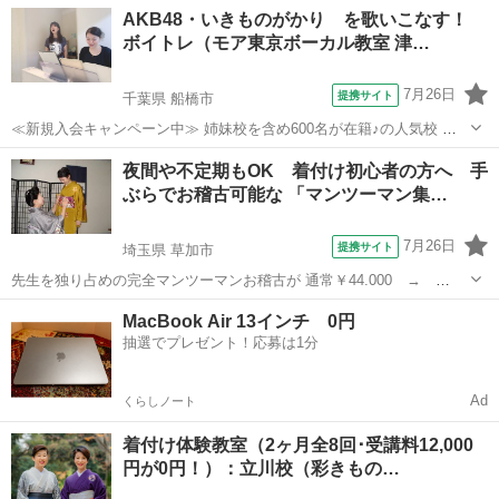
という方に対応する お仕事に従事する方が「高齢化」してきておりま
埼玉
新座市
着付け
AKB48・いきものがかり を歌いこなす！
す。 今すぐでなくても・・資格を取得しておくと・・将来の夢が広が
ボイトレ（モア東京ボーカル教室 津…
ります また当校もマンツーマンお...
7月26日
提携サイト
千葉県 船橋市
≪新規入会キャンペーン中≫ 姉妹校を含め600名が在籍♪の人気校 講
師が30名も所属♪ （いろんな講師から学べる！） たった30分の体験レ
千葉
船橋市
ボーカル
夜間や不定期もOK 着付け初心者の方へ 手
ッスンで「歌のコツ」をお教えします♪ 今なら♪「体験レッスン 500
ぶらでお稽古可能な 「マンツーマン集…
円！」 ＊3...
7月26日
提携サイト
埼玉県 草加市
先生を独り占めの完全マンツーマンお稽古が 通常￥44.000 →
￥19.800(90分×全8回) 着物の着付けはもちろんですが！大切な体型の
埼玉
草加市
着付け
MacBook Air 13インチ 0円
補正の基礎から 綺麗に着られるコツ♪更に、わかりにくい着物の知識
抽選でプレゼント！応募は1分
や 帯・小物合わ...
Ad
くらしノート
着付け体験教室（2ヶ月全8回･受講料12,000
円が0円！）：立川校（彩きもの…