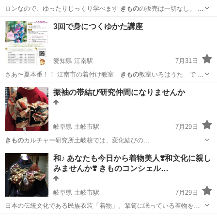
ロンなので、ゆったりじっくり学べます
きもの
の販売は一切なし。 ご
安心ください。 …
兵庫
神戸市
垂水駅
着付け
きもの
3回で身につくゆかた講座
愛知県 江南駅
7月31日
さあ〜夏本番！！ 江南市の着付け教室
きもの
教室いろはうた で ゆ
かたのレッスンは…
愛知
江南市
江南駅
日本文化
講座
振袖の帯結び研究仲間になりませんか
岐阜県 土岐市駅
7月29日
きもの
カルチャー研究所土岐校では、変化結びの…
岐阜
土岐市
土岐市駅
着付け
仲間
和♪ あなたも今日から着物美人❣️和文化に親し
みませんか❣️ きものコンシェル…
岐阜県 土岐市駅
7月29日
日本の伝統文化である民族衣装「着物」。箪笥に眠っている着物を季
節の風に当ててあげませんか？ 腰紐だけで着物、帯結びができます。