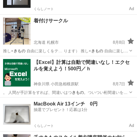
Ad
くらしノート
着付けサークル
北海道 札幌市
8月8日
推し×
きもの
自由に楽しくをテ… ります） 推し×
きもの
自由に楽しく
をテ…
北海道
札幌市
着付け
ポップアップ
【Excel】計算は自動で間違いなし！エクセ
ルを覚えよう！500円／ｈ
神奈川県 小田急相模原駅
8月7日
。 人間が手計算をすれば、間違いはつ
きもの
。ついつい桁間違いをし
てしまえば、大ご…
神奈川
相模原市
小田急相模原駅
エクセル
工房
MacBook Air 13インチ 0円
抽選でプレゼント！応募は1分
Ad
くらしノート