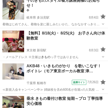
千のきものスタイル着方講座開催のお知ら
せ！
岐阜県 多治見駅
8月4日
着物はじめてさん、着物を楽に親しみたいかた、なかなかすっきり着
れないお悩みをお持ちの方へ！ 一回3300円からの6回のレッスンで、
岐阜
多治見市
多治見駅
着付け
レッスン
【無料】8/18(火)・ 8/25(火) お子さん向け体
着ていて、楽、そこそこ美しい、着崩れしない、着方講座をつくりま
験教室
した！ ９月開講予定。 マン...
東京都 新宿駅
8月3日
・メールアドレス ※主催は
きもの
っ子ではありません
東京
新宿区
新宿駅
日本芸能
邦楽
AKB48・いきものがかり を歌いこなす！
ボイトレ（モア東京ボーカル教室 津…
7月26日
提携サイト
千葉県 船橋市
≪新規入会キャンペーン中≫ 姉妹校を含め600名が在籍♪の人気校 講
師が30名も所属♪ （いろんな講師から学べる！） たった30分の体験レ
千葉
船橋市
ボーカル
垂水 きもの着付け教室 短期～プロ 丁寧指導
ッスンで「歌のコツ」をお教えします♪ 今なら♪「体験レッスン 500
安心価格
円！」 ＊3...