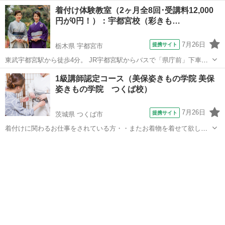
着付け体験教室（2ヶ月全8回･受講料12,000
円が0円！）：宇都宮校（彩きも…
7月26日
提携サイト
栃木県 宇都宮市
東武宇都宮駅から徒歩4分。 JR宇都宮駅からバスで「県庁前」下車徒
歩0分。 初心者のための受講料12,000円→0円の着付体験教室（2ヶ月
栃木
宇都宮市
着付け
1級講師認定コース（美保姿きもの学院 美保
全8回） 先着5名様に無料受講券プレゼント！ ＜募集日程＞ ・2026年
姿きもの学院 つくば校）
9月28...
7月26日
提携サイト
茨城県 つくば市
着付けに関わるお仕事をされている方・・またお着物を着せて欲しい
という方に対応する お仕事に従事する方が「高齢化」してきておりま
茨城
つくば市
着付け
す。 今すぐでなくても・・資格を取得しておくと・・将来の夢が広が
ります また当校もマンツーマンお...