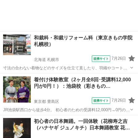
和裁科・和裁リフォーム科（東京きもの学院
札幌校）
7月26日
提携サイト
北海道 札幌市
寸法の合わない着物などのサイズを仕立て直したり、羽織やコート、
帯、バッグなどへリフォームする技術を勉強します。 袖丈や裄の直し
北海道
札幌市
和裁
着付け体験教室（2ヶ月全8回･受講料12,000
も自分でできるといいですね。 着物から、スカート、ベスト等へもリ
円が0円！）：池袋校（彩きもの…
フォームできます。
7月26日
提携サイト
東京都 豊島区
JR池袋駅西口から徒歩4分。 初心者のための受講料12,000円→0円の着
付体験教室（2ヶ月全8回） 先着5名様に無料受講券プレゼント！ ＜募
東京
豊島区
着付け
初心者の日本舞踊。一回体験（花柳寿之吉
集日程＞ ・2026年 9月25日（金） ・2026年10月19日（月） ・2...
（ハナヤギ ジュノキチ）日本舞踊教室 花…