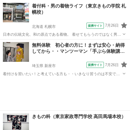
という方に対応する お仕事に従事する方が「高齢化」してきておりま
埼玉
越谷市
着付け
着付科・男の着物ライフ（東京きもの学院 札
す。 今すぐでなくても・・資格を取得しておくと・・将来の夢が広が
幌校）
ります また当校もマンツーマンお...
7月26日
提携サイト
北海道 札幌市
日本の伝統文化、和の原点である着物。 着せてもらうのではなく男性
自ら袖を通して帯を結ぶ、ちょっと素敵だと思いませんか。 着物の約
北海道
札幌市
着付け
無料体験 初心者の方に！まずは安心・納得
束事やTPOを知ることは粋な男のたしなみ。 スーツを卒業した方、着
してから・・マンツーマン「手ぶら体験講…
物に興味のある若い方、この機会...
7月26日
提携サイト
埼玉県 新座市
着付けを習いたい！と考えている方も・・いきなり習うのは不安です
よね！？ どんなお稽古？どんな先生？自分で出来るかしら！？ そこで
埼玉
新座市
着付け
まずは・・お気軽に「マンツーマン体験」をご予約・ご受講下さい 自
分で綺麗に着たい！人にも着付...
きもの科（東京家政専門学校 高田馬場本校）