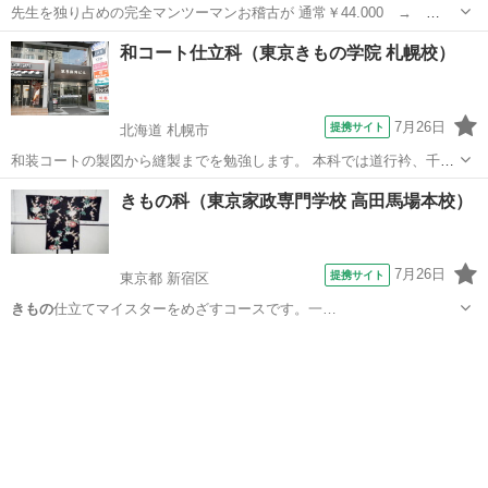
先生を独り占めの完全マンツーマンお稽古が 通常￥44.000 →
￥19.800(90分×全8回) 着物の着付けはもちろんですが！大切な体型の
埼玉
越谷市
着付け
和コート仕立科（東京きもの学院 札幌校）
補正の基礎から 綺麗に着られるコツ♪更に、わかりにくい着物の知識
や 帯・小物合わ...
7月26日
提携サイト
北海道 札幌市
和装コートの製図から縫製までを勉強します。 本科では道行衿、千代
田衿などを、研究科では袴各種などをお教えします。 和裁の基礎修了
北海道
札幌市
和裁
きもの科（東京家政専門学校 高田馬場本校）
後、ミシンを使って縫製します。
7月26日
提携サイト
東京都 新宿区
きもの
仕立てマイスターをめざすコースです。一…
東京
新宿区
和裁