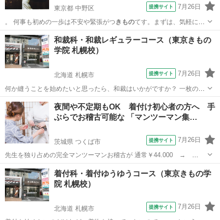
7月26日
提携サイト
東京都 中野区
。 何事も初めの一歩は不安や緊張がつ
きもの
てす。まずは、気軽にプ
らっと立ち寄って…
東京
中野区
着付け
和裁科・和裁レギュラーコース（東京きもの
学院 札幌校）
7月26日
提携サイト
北海道 札幌市
何か縫うことを始めたいと思ったら、和裁はいかがですか？ 一枚の布
が着物として仕上がっていくのは、楽しみでもあり、 驚きでもありま
北海道
札幌市
和裁
夜間や不定期もOK 着付け初心者の方へ 手
す。 初級では、基礎縫いをしてから、肌襦袢を縫って、浴衣まで仕上
ぶらでお稽古可能な 「マンツーマン集…
げられます。以後、中級・上級へと...
7月26日
提携サイト
茨城県 つくば市
先生を独り占めの完全マンツーマンお稽古が 通常￥44.000 →
￥19.800(90分×全8回) 着物の着付けはもちろんですが！大切な体型の
茨城
つくば市
着付け
着付科・着付ゆうゆうコース（東京きもの学
補正の基礎から 綺麗に着られるコツ♪更に、わかりにくい着物の知識
院 札幌校）
や 帯・小物合わ...
7月26日
提携サイト
北海道 札幌市