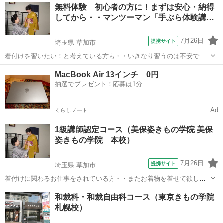
岐阜
土岐市
土岐市駅
着付け
きもの
無料体験 初心者の方に！まずは安心・納得
マンツーマンまたは少人数によるレッスンで短期間で着物が着られる
してから・・マンツーマン「手ぶら体験講…
ようになります。また、振袖、訪問着...
7月26日
提携サイト
埼玉県 草加市
着付けを習いたい！と考えている方も・・いきなり習うのは不安です
よね！？ どんなお稽古？どんな先生？自分で出来るかしら！？ そこで
埼玉
草加市
着付け
MacBook Air 13インチ 0円
まずは・・お気軽に「マンツーマン体験」をご予約・ご受講下さい 自
抽選でプレゼント！応募は1分
分で綺麗に着たい！人にも着付...
Ad
くらしノート
1級講師認定コース（美保姿きもの学院 美保
姿きもの学院 本校）
7月26日
提携サイト
埼玉県 草加市
着付けに関わるお仕事をされている方・・またお着物を着せて欲しい
という方に対応する お仕事に従事する方が「高齢化」してきておりま
埼玉
草加市
着付け
和裁科・和裁自由科コース（東京きもの学院
す。 今すぐでなくても・・資格を取得しておくと・・将来の夢が広が
札幌校）
ります また当校もマンツーマンお...