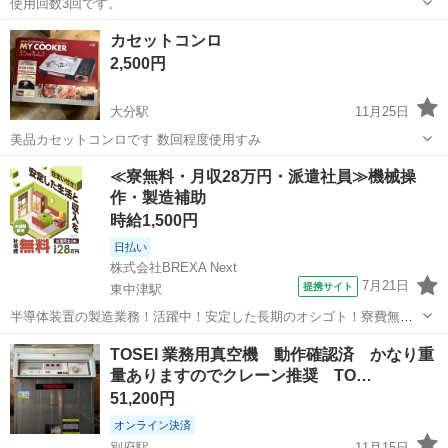
使用回数3回です。
大分
中津市
キッチン家電
圧力鍋
カセットコンロ
2,500円
大分駅
11月25日
美品カセットコンロです 数回程度使用すみ
大分
大分市
大分駅
キッチン家電
カセットコンロ
≪寮無料・月収28万円・派遣社員≫機械操
作・製造補助
時給1,500円
日払い
株式会社BREXA Next
7月21日
提携サイト
東中津駅
半導体装置の製造業務！活躍中！安定した長期のオシゴト！寮費無料
★赴任旅費会社負担◎20代～40代の男性活躍中★未経験活躍中！高時
大分
中津市
東中津駅
その他
TOSEI 業務用真空機 動作確認済 かなり重
給1,500円！《大分県中津市》 人気の工場のお仕事 ◇半導体装置内部
量ありますのでクレーン推奨 TO…
のシート製造◇ ＊クリー...
51,200円
オンライン決済
別府駅
11月15日