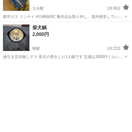
大分駅
1月30日
都市ガス リンナイ KGM6600C 動作品を取り外し、室内保管していた
ものです 1mほどのホースが付いております 天板、グリルほか清掃し
大分
大分市
大分駅
キッチン家電
リンナイ
柴犬鍋
ておりますが、使用品ですので完全に新品同様とまではいきませんの
2,000円
で、ご了承ください ...
牧駅
1月22日
値引き交渉無しデス 柴犬の形をした1人鍋です 定価は3500円くらい
2、3回使いましたがしばらく使ってないので出品します 中に取り外し
大分
大分市
牧駅
キッチン家電
天板
の天板が入っていて直火とIHどちらも対応です