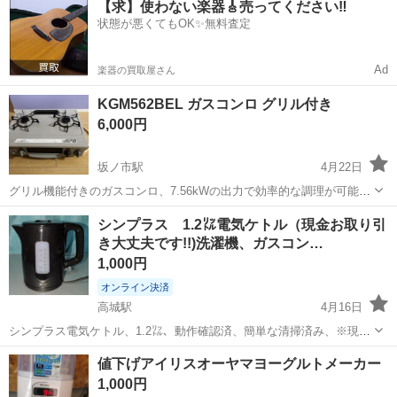
【求】使わない楽器🎸売ってください‼️
給1,500円！《大分県中津市》 人気の工場のお仕事 ◇半導体装置内部
状態が悪くてもOK✨無料査定
のシート製造◇ ＊クリー...
Ad
楽器の買取屋さん
KGM562BEL ガスコンロ グリル付き
6,000円
坂ノ市駅
4月22日
グリル機能付きのガスコンロ、7.56kWの出力で効率的な調理が可能で
す。 - モデル: KGM562BEL - 機能: グリル付き - 電力: 7.56kW / 10kW
大分
大分市
坂ノ市駅
キッチン家電
グリル
シンプラス 1.2㍑電気ケトル（現金お取り引
- 電流: 13A 中古なので使用感はありますがと...
き大丈夫です!!)洗濯機、ガスコン…
1,000円
オンライン決済
高城駅
4月16日
シンプラス電気ケトル、1.2㍑、動作確認済、簡単な清掃済み、※現金
お取り引き大丈夫です。 お取り引きの早い方を優先させて頂きます。
大分
大分市
高城駅
キッチン家電
シン
値下げアイリスオーヤマヨーグルトメーカー
やり取りの連絡は確実に、既読無視や返信が極端に遅い方や態度の悪
1,000円
い方などはお取り引き中止！即ブロ...