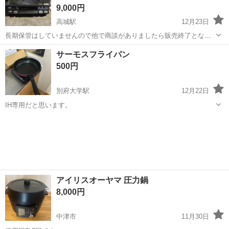
9,000円
高城駅
12月23日
長期保管はしていませんので他で商談がありましたら販売終了となり
ます。ご了承下さいませ。 ご連絡m(_ _)m出来れば今月中が希望です
大分
大分市
高城駅
キッチン家電
パロマ
サーモスフライパン
が、慌ただしい月(師走)ですので、事前にご連絡頂けましたら、来年ま
500円
で持ち越します☆ メー...
別府大学駅
12月22日
IH専用だと思います。
大分
別府市
別府大学駅
キッチン家電
サーモス
アイリスオーヤマ 圧力鍋
8,000円
中津市
11月30日