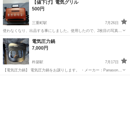
【値下げ】電気グリル
500円
三重町駅
7月26日
使わなくなり、出品する事にしました。使用したので、2枚目の写真の
通りですが、お渡しの時には、できる限りの手入れはしてお渡しした
大分
豊後大野市
三重町駅
キッチン家電
電気圧力鍋
いと思ってます。上部は色アセもしています。ご理解頂けたらました
7,000円
らご検討よろしくお願いします。
杵築駅
7月17日
【電気圧力鍋】 電気圧力鍋をお譲りします。 ・メーカー：Panasonic
・型番：NF-PC400 ・使用期間：1年半程、5〜6回程使用しています。
大分
杵築市
杵築駅
キッチン家電
・動作確認済み ・中古品のため、使用に伴う傷や汚れがあります。
【...