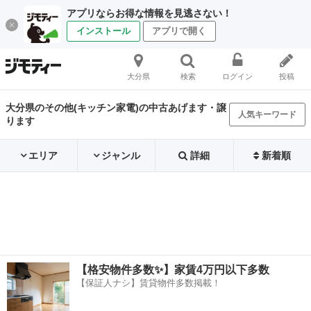
アプリならお得な情報を見逃さない！
インストール
アプリで開く
大分県
検索
ログイン
投稿
大分県のその他(キッチン家電)の中古あげます・譲
人気キーワード
ります
エリア
ジャンル
詳細
新着順
【格安物件多数✨】家賃4万円以下多数
【保証人ナシ】賃貸物件多数掲載！