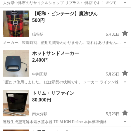
大分県中津市のリサイクルショップ リプラス 中津店です！ ※ジモテ
ィー便はご対応しておりません ご了承下さいませ。 ■ご来店の前に在
大分
中津市
キッチン家電
【昭和・ビンテージ】魔法びん
庫の確認をお願い致します。 ■中古品になります。キズやヘコミ・汚
500円
れ...
暘谷駅
5月31日
メーカー、製造時期、使用期間等わかりません、割れはありません
が、外観使用感あります。
大分
速見郡
暘谷駅
キッチン家電
ホットサンドメーカー
2,400円
中判田駅
5月26日
1度だけ使用しました。 ほぼ新品の状態です。 メーカー ライソン株式
会社
大分
大分市
中判田駅
キッチン家電
トリム・リファイン
ホットサンドメーカー
80,000円
南大分駅
5月23日
連続生成型電解水素水整水器 TRIM ION Refine 本体標準価格
￥239,800 購入から3年目 使用期間1年半 カードリッジあり(使用中)
大分
大分市
南大分駅
キッチン家電
ION