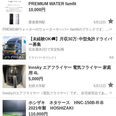
大分
大分市
大分駅
キッチン家電
PREMIUM WATER famfit
10,000円
豊後豊岡駅
6月12日
PREMIUMウォーターのウォーターサーバー famfitのブラックです。
サーバー本体価格66000円のところ、10000円でお譲りします。
大分
速見郡
豊後豊岡駅
キッチン家電
【未経験OK🚚】月収30万↑中型免許ドライバ
ー募集
完全週休2日で安定転職
Ad
ドライバーダイレクト
Innsky エアフライヤー 電気フライヤー 家庭
用 4L
5,000円
別府大学駅
6月11日
Innskyのエアフライヤー（電気フライヤー）です。 自宅保管品である
ため、ご理解いただける方のみご購入をお願いいたします。
大分
別府市
別府大学駅
キッチン家電
ホシザキ ネタケース HNC-150B-R-B
2021年製 HOSHIZAKI
110,000円