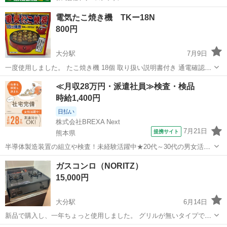
電気たこ焼き機 TKー18N
800円
大分駅
7月9日
一度使用しました。 たこ焼き機 18個 取り扱い説明書付き 通電確認済
み
大分
大分市
大分駅
キッチン家電
≪月収28万円・派遣社員≫検査・検品
時給1,400円
日払い
株式会社BREXA Next
7月21日
提携サイト
熊本県
半導体製造装置の組立や検査！未経験活躍中★20代～30代の男女活躍
中★ワンルーム寮完備！赴任旅費会社負担！マイカー通勤OK！無料駐
熊本
その他
ガスコンロ（NORITZ）
車場あり！正社員登用あり！《熊本県菊池郡大津町》 人気の工場のお
15,000円
仕事 ◇半導体製造装置の組立...
大分駅
6月14日
新品で購入し、一年ちょっと使用しました。 グリルが無いタイプで掃
除がしやすいです。 頻繁に拭いていたので目立つ汚れはありません。