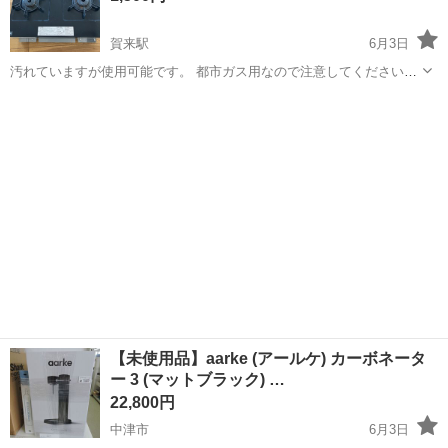
賀来駅
6月3日
汚れていますが使用可能です。 都市ガス用なので注意してください。
賀来のホームワイド、賀来新川交差点近くのローソンや コスモスなど
大分
大分市
賀来駅
キッチン家電
都市ガス
で受け渡しをよろしくお願いします。
【未使用品】aarke (アールケ) カーボネータ
ー 3 (マットブラック) …
22,800円
中津市
6月3日