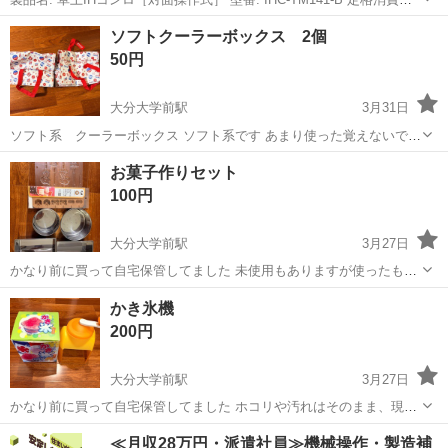
力: 1400W 製造年: 2018年 対応電圧: 100V 動作確認済です 商品をご覧
大分
大分市
滝尾駅
キッチン家電
IHC
ソフトクーラーボックス 2個
になりたい方は曲のなんでもリサイクルにお越しください
50円
大分大学前駅
3月31日
ソフト系 クーラーボックス ソフト系です あまり使った覚えないです
１つは未使用です サイズ 幅35センチ 高さ23センチ 奥行き23センチ
大分
大分市
大分大学前駅
キッチン家電
お菓子作りセット
素人ですので多少の誤差はご了承下さい
クーラーボックス
100円
大分大学前駅
3月27日
かなり前に買って自宅保管してました 未使用もありますが使ったもの
もあります ホコリや汚れはそのまま、現場お渡しとなります それでも
大分
大分市
大分大学前駅
キッチン家電
セット
かき氷機
よろしい方よろしくお願いします
200円
大分大学前駅
3月27日
かなり前に買って自宅保管してました ホコリや汚れはそのまま、現場
お渡しとなります それでもよろしい方よろしくお願いします
大分
大分市
大分大学前駅
キッチン家電
かき氷
≪月収28万円・派遣社員≫機械操作・製造補