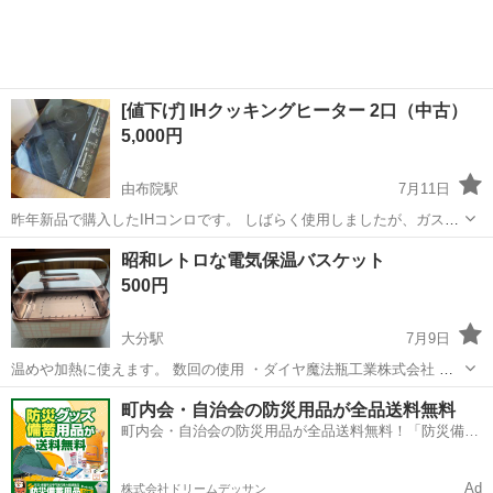
[値下げ] IHクッキングヒーター 2口（中古）
5,000円
由布院駅
7月11日
昨年新品で購入したIHコンロです。 しばらく使用しましたが、ガスコ
ンロに切り替えたため、最近は使用していません。 動作確認済みで
大分
由布市
由布院駅
キッチン家電
昭和レトロな電気保温バスケット
す。 使用感はありますが、比較的綺麗な状態です。 2口タイプで料理
500円
にも便利です。 工事不要...
大分駅
7月9日
温めや加熱に使えます。 数回の使用 ・ダイヤ魔法瓶工業株式会社 ・
ダイヤ電気保温バスケット ・通電確認済み
大分
大分市
大分駅
キッチン家電
町内会・自治会の防災用品が全品送料無料
町内会・自治会の防災用品が全品送料無料！「防災備蓄
用品ドットコム」
Ad
株式会社ドリームデッサン