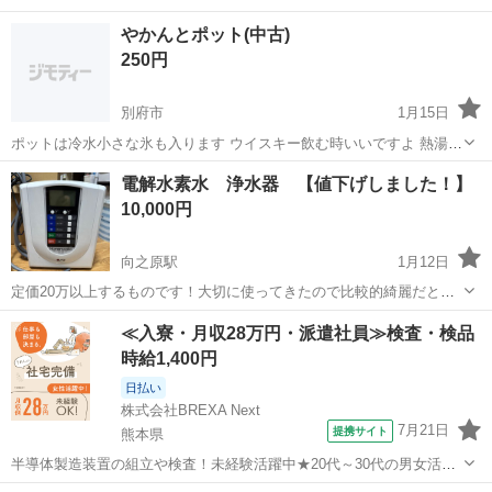
やかんとポット(中古)
250円
別府市
1月15日
ポットは冷水小さな氷も入ります ウイスキー飲む時いいですよ 熱湯も
入ります やかんは焦げがついてます よろしかったらお願いします
大分
別府市
キッチン家電
ポット
電解水素水 浄水器 【値下げしました！】
10,000円
向之原駅
1月12日
定価20万以上するものです！大切に使ってきたので比較的綺麗だと思
います！ フィルターは交換された方がいいかと思います！ 新機種に変
大分
由布市
向之原駅
キッチン家電
水素水
≪入寮・月収28万円・派遣社員≫検査・検品
えたため出品します！ まだまだ現役で使えます！ ノークレームノーリ
時給1,400円
ターンでお願いします！
日払い
株式会社BREXA Next
7月21日
提携サイト
熊本県
半導体製造装置の組立や検査！未経験活躍中★20代～30代の男女活躍
中★ワンルーム寮完備！赴任旅費会社負担！マイカー通勤OK！無料駐