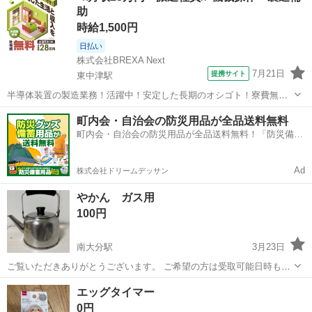
助
時給1,500円
日払い
株式会社BREXA Next
7月21日
提携サイト
東中津駅
半導体装置の製造業務！活躍中！安定した長期のオシゴト！寮費無料
★赴任旅費会社負担◎20代～40代の男性活躍中★未経験活躍中！高時
大分
中津市
東中津駅
その他
町内会・自治会の防災用品が全品送料無料
給1,500円！《大分県中津市》 人気の工場のお仕事 ◇半導体装置内部
町内会・自治会の防災用品が全品送料無料！「防災備蓄
のシート製造◇ ＊クリー...
用品ドットコム」
Ad
株式会社ドリームデッサン
やかん ガス用
100円
南大分駅
3月23日
ご覧いただきありがとうございます。 ご希望の方は受取可能日時もあ
わせてご連絡ください。 こちらの都合と合う方に優先的にお譲りしま
大分
大分市
南大分駅
キッチン家電
ガス
エッグタイマー
す。 基本は日中の受け渡し希望です。 ……………………… IHにかわ
0円
ったため、使用しなくな...