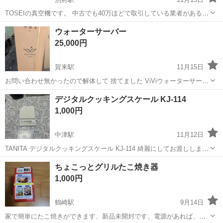
TOSEIの真空機です。 中古でも40万ほどで取引している業者があるよ
うです。 業務用となります。大きさもあるので工場や精肉店さんの新
大分
別府市
別府駅
キッチン家電
TOSEI
ウォーターサーバー
規サービスとしていかがでしょうか？ かなり重たいのでクレーンやフ
25,000円
ォームリフトで運んでも...
賀来駅
11月15日
お問い合わせ無かったので解体して 捨てました ViViウォーターサーバ
ー+ミスト の新品箱入りです ウォーターサーバーの機能に加湿器をつ
大分
大分市
賀来駅
キッチン家電
ウォーターサーバー
デジタルクッキングスケール KJ-114
けてるみたいです 開封してませんので付属品等は未確認です 通常では
1,000円
買えない商品だと思...
中津駅
11月12日
TANITA デジタルクッキングスケール KJ-114 綺麗にしてお渡ししま
す。 ※その他カフェで使用していた用具多数あり。 今日から明日にか
大分
中津市
中津駅
キッチン家電
ちょこっとグリルたこ焼き器
けて順次投稿していきます。 帰省中の出品のため、 11/15(土)朝9時
1,000円
ま...
鶴崎駅
9月14日
家で簡単にたこ焼きができます、新品未開封です、電源があれば、ど