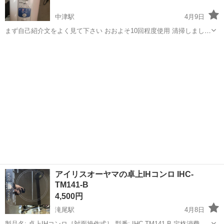
中津駅
4月9日
まず自己紹介文をよく見て下さい おおよそ10回程度使用 清掃しました
が上蓋内側のシミがとれませんでした 現在Amazonでも販売している
大分
中津市
中津駅
キッチン家電
Amazon
品物です 箱無し取説無し 説明書は型番を検索したら使用方法は出まし
た 使わなくなるまで...
アイリスオーヤマの卓上IHコンロ IHC-
TM141-B
4,500円
滝尾駅
4月8日
製品名: 卓上IHコンロ［対面操作式］ 型番: IHC-TM141-B 定格消費電