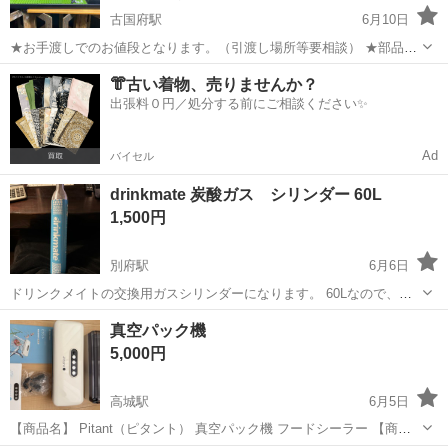
古国府駅
6月10日
★お手渡しでのお値段となります。（引渡し場所等要相談） ★部品交
換など将来のアフターサービスも当方にて可能です。 ★動作確認とメ
大分
大分市
古国府駅
キッチン家電
ホシザキ
👘古い着物、売りませんか？
ンテナンス済、程度良好で美品です。 ★運搬搬入設置など必要な方は
出張料０円／処分する前にご相談ください✨
別途ご相談下さ...
Ad
バイセル
drinkmate 炭酸ガス シリンダー 60L
1,500円
別府駅
6月6日
ドリンクメイトの交換用ガスシリンダーになります。 60Lなので、捨
てるよりは使っていただければと思います。
大分
別府市
別府駅
キッチン家電
drinkmate
真空パック機
5,000円
高城駅
6月5日
【商品名】 Pitant（ピタント） 真空パック機 フードシーラー 【商品