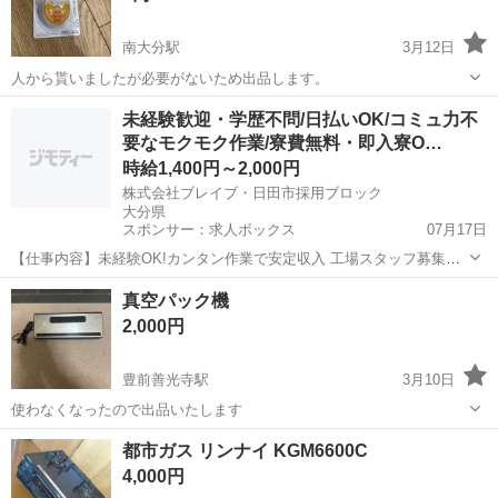
南大分駅
3月12日
人から貰いましたが必要がないため出品します。
大分
大分市
南大分駅
キッチン家電
タイマー
未経験歓迎・学歴不問/日払いOK/コミュ力不
要なモクモク作業/寮費無料・即入寮O…
時給1,400円～2,000円
株式会社ブレイブ・日田市採用ブロック
大分県
スポンサー：求人ボックス
07月17日
【仕事内容】未経験OK!カンタン作業で安定収入 工場スタッフ募集
「シンプルな仕事でしっかり稼ぎたい」 「人付き合いが少ない仕事が
アルバイト・パート
真空パック機
いい」 そんなあなたにピッタリの職場です! 仕事内容(未経験でもスグ
2,000円
慣れる!) 工場内での軽作業がメ...
豊前善光寺駅
3月10日
使わなくなったので出品いたします
大分
宇佐市
豊前善光寺駅
キッチン家電
真空パック
都市ガス リンナイ KGM6600C
4,000円