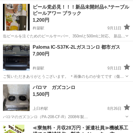
こでも、できます
大分
大分市
鶴崎駅
キッチン家電
たこ焼き
ビール党必見！！！新品未開封品⟡.*テーブル
ビールアワー ブラック
1,200円
杵築駅
9月11日
缶ビールを注ぐためのビールサーバー、350mlと500mlに対応。 新品未
開封品✧*｡
大分
杵築市
杵築駅
キッチン家電
ビールサーバー
Paloma IC-S37K-2Lガスコンロ 都市ガス
7,000円
杵築駅
9月11日
ご覧いただきありがとうございます。 ＊画像のものが全てです（傷、
汚れ、スレ、欠品等画像参照） ＊簡易清掃済み ＊グリルの蓋が閉まり
大分
杵築市
杵築駅
キッチン家電
Paloma
パロマ ガズコンロ
にくいです！(やや浮きあり)
1,500円
上臼杵駅
8月26日
パロマのガズコンロ（PA-208-CF-R）2008年製
https://www.paloma.co.jp/support/explanatory/pdf/table_conro/PA-
大分
臼杵市
上臼杵駅
キッチン家電
パロマ
≪寮無料・月収28万円・派遣社員≫機械系工
208CF.pdf 中古。...