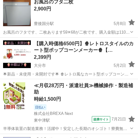
お風呂のフタ二枚
2,900円
豊後国分駅
5月8日
お風呂のフタです、二枚あります59✕68が二枚です、購入金額は11000
円でした、まぁまぁキレイだとは思いますが、画像で理解了解された
大分
大分市
豊後国分駅
キッチン家電
風呂
【購入時価格6500円】🍿レトロスタイルのカ
方のみ販売いたしますでは購入お待ちいたします。
ート型ポップコーンメーカー🍿【…
2,399円
大分市
5月2日
🌟新品・未使用・未開封です🌟 🍿レトロ風なカート型ポップコーンメ
ーカー❣️ 🍿本格的なポップコーンが作れます❣️ 🍿驚きの簡単操作❣️ 🍿
大分
大分市
キッチン家電
ポップコーン
≪月収28万円・派遣社員≫機械操作・製造補
インテリアとしても可愛すぎて最高❣️ 製品名：ポップコーンメーカー
助
本...
時給1,500円
日払い
株式会社BREXA Next
7月21日
提携サイト
東中津駅
半導体装置の製造業務！活躍中！安定した長期のオシゴト！寮費無料
★赴任旅費会社負担◎20代～40代の男性活躍中★未経験活躍中！高時
大分
中津市
東中津駅
その他