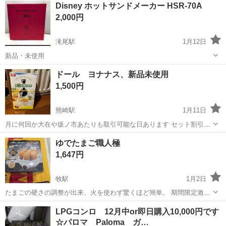
熊本
その他
Disney ホットサンドメーカー HSR-70A
車場あり！正社員登用あり！《熊本県菊池郡大津町》 人気の工場のお
2,000円
仕事 ◇半導体製造装置の組立...
滝尾駅
1月12日
新品・未使用
大分
大分市
滝尾駅
キッチン家電
HSR
ドール ヨナナス、新品未使用
1,500円
熊崎駅
1月11日
月に何回か大在や坂ノ市あたりも取引可能な日あります セット割引あ
ります 動物買ってません タバコ吸いません できれば平日、土曜日午
大分
臼杵市
熊崎駅
キッチン家電
ヨナナス
ゆでたまご職人極
後希望です 中古の理解できる方 完璧を求める方はご遠慮ください 子
1,647円
供服や雑貨家具多数...
牧駅
1月2日
たまごの硬さの調整が出来、火を使わず驚くほど簡単。 期間限定激安
処分特価中。 ネットショップやSNSで話題の商品を集めました！実物
大分
大分市
牧駅
キッチン家電
ゆでたまご
LPGコンロ 12月中or即日購入10,000円です
を見て、触って、すぐ買える！皆様のご来店心よりお待ちいたしま
☆パロマ Paloma ガ…
す。 お取引場所場所・ﾄｷﾊｲﾝ...