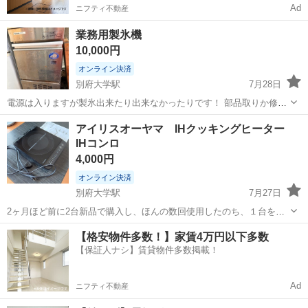
Ad
ニフティ不動産
業務用製氷機
10,000円
オンライン決済
別府大学駅
7月28日
電源は入りますが製氷出来たり出来なかったりです！ 部品取りか修理
の出来る方いかがですか？ 現在製氷出来てないのでジャンク扱いでお
大分
別府市
別府大学駅
キッチン家電
アイリスオーヤマ IHクッキングヒーター
願いします。 ノークレームノーリターンでお願いします！ 自宅迄取り
IHコンロ
に来れる方優先でヨロシク。 オ...
4,000円
オンライン決済
別府大学駅
7月27日
2ヶ月ほど前に2台新品で購入し、ほんの数回使用したのち、１台をガ
スコンロに切り替えたので、ほぼ新品のまま保管しておりました。 少
大分
別府市
別府大学駅
キッチン家電
【格安物件多数！】家賃4万円以下多数
し埃ありますが、お渡しする際は綺麗にした状態にします◎ 説明書も
【保証人ナシ】賃貸物件多数掲載！
ございます。 6000円ほど...
Ad
ニフティ不動産