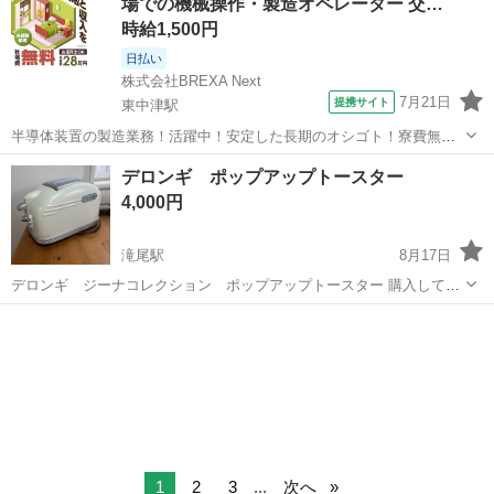
場での機械操作・製造オペレーター 交…
時給1,500円
日払い
株式会社BREXA Next
7月21日
提携サイト
東中津駅
半導体装置の製造業務！活躍中！安定した長期のオシゴト！寮費無料
★赴任旅費会社負担◎20代～40代の男性活躍中★未経験活躍中！高時
大分
中津市
東中津駅
その他
デロンギ ポップアップトースター
給1,500円！《大分県中津市》 人気の工場のお仕事 ◇半導体装置内部
4,000円
のシート製造◇ ＊クリー...
滝尾駅
8月17日
デロンギ ジーナコレクション ポップアップトースター 購入して数
回使用しただけで保管していたものです。 かわいいデザインで、ディ
大分
大分市
滝尾駅
キッチン家電
ポップアップ
スプレイとしても使用できます。
1
2
3
...
次へ