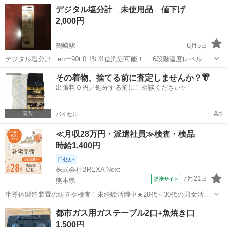
説明】 Pitant（ピタント）の真空パック機です。 食品の鮮度保持や冷
大分
大分市
高城駅
キッチン家電
デジタル塩分計 未使用品 値下げ
凍保存、作り置きの保存に便利なフードシーラーです。 ボタン操作で
2,000円
簡単に真空...
鶴崎駅
6月5日
デジタル塩分計 enー90t 0.1%単位測定可能！ 6段階濃度レベルま
で見れます！ dretec 未使用品 手渡し希望
大分
大分市
鶴崎駅
キッチン家電
その着物、捨てる前に査定しませんか？👘
出張料０円／処分する前にご相談ください✨
Ad
バイセル
≪月収28万円・派遣社員≫検査・検品
時給1,400円
日払い
株式会社BREXA Next
7月21日
提携サイト
熊本県
半導体製造装置の組立や検査！未経験活躍中★20代～30代の男女活躍
中★ワンルーム寮完備！赴任旅費会社負担！マイカー通勤OK！無料駐
熊本
その他
都市ガス用ガステーブル2口+魚焼き口
車場あり！正社員登用あり！《熊本県菊池郡大津町》 人気の工場のお
1,500円
仕事 ◇半導体製造装置の組立...