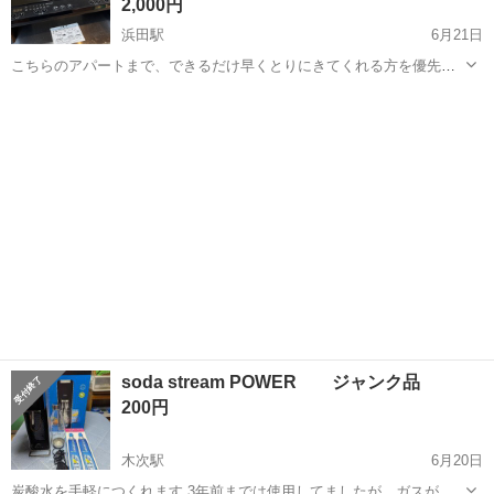
2,000円
浜田駅
6月21日
こちらのアパートまで、できるだけ早くとりにきてくれる方を優先さ
せていただきます。 使用期間は1年未満なのでまだまだ使えます！ 引
島根
浜田市
浜田駅
キッチン家電
コンロ
越しが近いので、今日明日の限定出品とさせていただきます。 よろし
くお願いいたします。
soda stream POWER ジャンク品
200円
木次駅
6月20日
炭酸水を手軽につくれます 3年前までは使用してましたが ガスが無