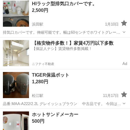
島根
大田市
久手駅
キッチン家電
漬物
HIラック型排気口カバーです。
2,500円
浜田駅
1月10日
排気口カバーです。伸縮可能です。幅は60センチでホワイトグレーで
す。間違えて二つ買ってしまい未使用です。よろしくお願いします。
島根
浜田市
浜田駅
キッチン家電
ラック
【格安物件多数！】家賃4万円以下多数
【保証人ナシ】賃貸物件多数掲載！
Ad
ニフティ不動産
TIGER保温ポット
1,280円
松江駅
11月17日
品番:MAA-A222/2.2L グレイッシュブラウン 中古品です。 今回は、
11月22日までに松江へ取りに来てくださるか、送る場合は着払いでお
島根
松江市
松江駅
キッチン家電
TIGER
ホットサンドメーカー
願いします。
500円