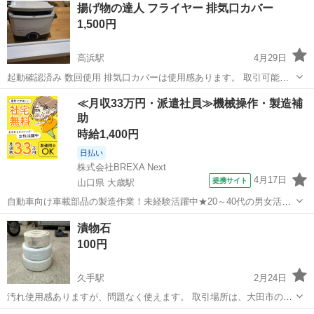
揚げ物の達人 フライヤー 排気口カバー
1,500円
高浜駅
4月29日
起動確認済み 数回使用 排気口カバーは使用感あります。 取引可能時
間 平日 朝7じから8時 夜7じから10じ 土日歓迎 相談
島根
出雲市
高浜駅
キッチン家電
フライヤー
≪月収33万円・派遣社員≫機械操作・製造補
助
時給1,400円
日払い
株式会社BREXA Next
4月17日
提携サイト
山口県 大歳駅
自動車向け車載部品の製造作業！未経験活躍中★20～40代の男女活躍
中！友達同士での応募OK！備品付きワンルーム寮費無料！赴任旅費会
山口
山口市
大歳駅
その他
漬物石
社負担！生活支援物資事前対応可◎格安食堂利用可！年間休日135日
100円
♪《山口県山口市》 人気の工...
久手駅
2月24日
汚れ使用感ありますが、問題なく使えます。 取引場所は、大田市のロ
ード銀山でお願いします。