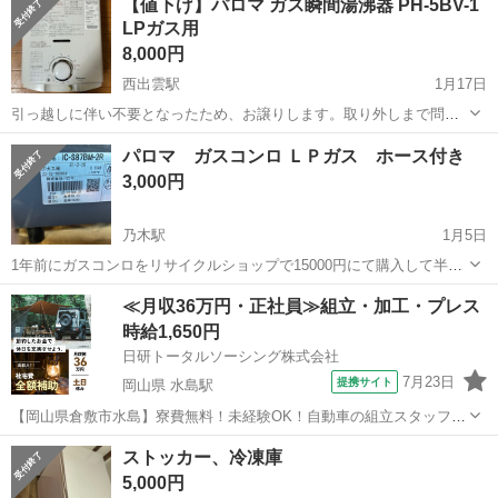
【値下げ】パロマ ガス瞬間湯沸器 PH-5BV-1
LPガス用
8,000円
西出雲駅
1月17日
引っ越しに伴い不要となったため、お譲りします。取り外しまで問題
なく使用しておりました。 ◆商品詳細 メーカー：パロマ (Paloma) 型
島根
出雲市
西出雲駅
キッチン家電
LPガス
パロマ ガスコンロ ＬＰガス ホース付き
番：PH-5BV-1 ガス種：LPガス（プロパンガス）用 ◆状態につ...
3,000円
乃木駅
1月5日
1年前にガスコンロをリサイクルショップで15000円にて購入して半年
使い引越しすることになり保管してましたが不要のため出品しまし
島根
松江市
乃木駅
キッチン家電
ガスコンロ
≪月収36万円・正社員≫組立・加工・プレス
た。 グリルは購入から一度も使用してないためかなり綺麗です！
時給1,650円
日研トータルソーシング株式会社
7月23日
提携サイト
岡山県 水島駅
【岡山県倉敷市水島】寮費無料！未経験OK！自動車の組立スタッフ
《お仕事No.NS0089》 お仕事について 車の組立作業です。専用レール
岡山
倉敷市
水島駅
その他
ストッカー、冷凍庫
に乗って流れてくる車の骨組みに、車内外の各部品・ハンドル・足回
5,000円
り・ドア・シートなどの各...