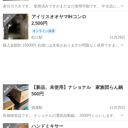
多分ガス火です。 使用済みですがまだまだ使用可能です。 中古品にご
理解ある方のみご購入ください。 調理家電 天ぷら鍋 鍋
島根
松江市
松江しんじ湖温泉駅
キッチン家電
アイリスオオヤマIHコンロ
使用済み
2,500円
オンライン決済
松江駅
11月29日
購入金額約 15000円 右側には水垢がありますが問題なく使用できます
タイマー機能があり何かと便利です お早めに購入してくれますと幸い
島根
松江市
松江駅
キッチン家電
IRIS
です
【新品、未使用】ナショナル 家族団らん鍋
500円
揖屋駅
11月25日
長期保管品です。 ナショナルの電気自動鍋。 2500円くらいします。
島根
松江市
揖屋駅
キッチン家電
ナショナル
ハンドミキサー