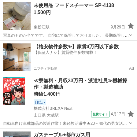
島根
出雲市
園駅
キッチン家電
ウォーターサーバー
未使用品 フードスチーマー SP-4138
1,500円
東松江駅
9月29日
写真のものか全てです。 自宅にて保管しておりました。 長期保管して
いたため、小さな傷、汚れ等ございます。 通電確認済み。
島根
松江市
東松江駅
キッチン家電
スチーマー
【格安物件多数✨】家賃4万円以下多数
【保証人ナシ】賃貸物件多数掲載！
Ad
ニフティ不動産
≪寮無料・月収33万円・派遣社員≫機械操
作・製造補助
時給1,400円
日払い
株式会社BREXA Next
4月17日
提携サイト
山口県 大歳駅
自動車向け車載部品の製造作業！未経験活躍中★20～40代の男女活躍
中！友達同士での応募OK！備品付きワンルーム寮費無料！赴任旅費会
山口
山口市
大歳駅
その他
ガステーブル⭐︎都市ガス用
社負担！生活支援物資事前対応可◎格安食堂利用可！年間休日135日