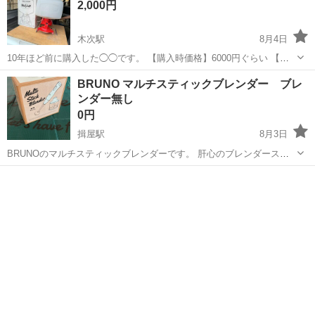
2,000円
木次駅
8月4日
10年ほど前に購入した◯◯です。 【購入時価格】6000円ぐらい 【サ
イズ】10L（大体です） 【傷などの状態】とくに目立った傷はありま
島根
雲南市
木次駅
キッチン家電
BRUNO マルチスティックブレンダー ブレ
せん。 【アピールポイント】状態はいいのでまだまだ使えます！ 【希
ンダー無し
望取引場所】アスパル...
0円
揖屋駅
8月3日
BRUNOのマルチスティックブレンダーです。 肝心のブレンダーステ
ィックが壊れた為、それ以外のセットになります。 軽量カップ？のみ
島根
松江市
揖屋駅
キッチン家電
傷等使用感あります。 ブレンダースティック以外はまだ使用出来ます
が、別の物に買い換えたので...