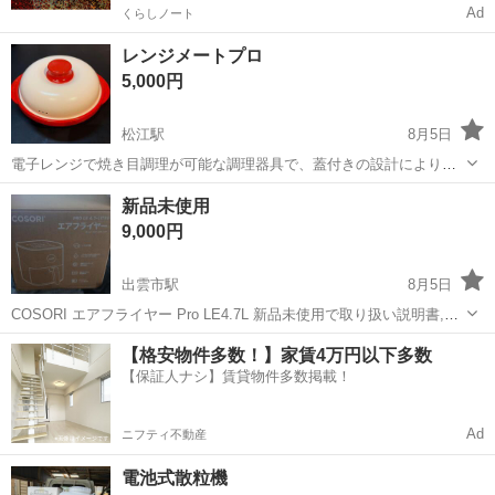
Ad
くらしノート
レンジメートプロ
5,000円
松江駅
8月5日
電子レンジで焼き目調理が可能な調理器具で、蓋付きの設計により食
材を効率よく加熱できます。 １台８役のさまざまな本格調理ができる
島根
松江市
松江駅
キッチン家電
新品未使用
便利な調理器具です。 ・使用頻度は2〜3回調理しました。。 .レシピ
9,000円
付き サイズ(約)本...
出雲市駅
8月5日
COSORI エアフライヤー Pro LE4.7L 新品未使用で取り扱い説明書,レ
シピ本付き。
島根
出雲市
出雲市駅
キッチン家電
エアフライヤー
【格安物件多数！】家賃4万円以下多数
【保証人ナシ】賃貸物件多数掲載！
Ad
ニフティ不動産
電池式散粒機