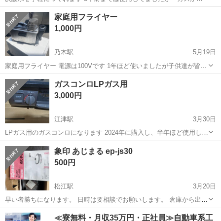
くなり 御蔵入りしてました ガスは空ボンベと交換で買えます ボト
島根
雲南市
木次駅
キッチン家電
家庭用フライヤー
ルを食器乾燥機で若干変形してますが 特に問題はありませんでした
1,000円
ガスがないので動作確認ができな...
乃木駅
5月19日
家庭用フライヤー 電源は100Vです 1年ほど使いましたが子供達が皆独
立し、二人暮しではフライヤーまで必要なくなったためどなたか使っ
島根
松江市
乃木駅
キッチン家電
フライヤー
ガスコンロLPガス用
て下さい
3,000円
江津駅
3月30日
LPガス用のガスコンロになります 2024年に購入し、半年ほど使用しそ
の後は使用しておりません。 動作は問題ありませんのでよければよろ
島根
江津市
江津駅
キッチン家電
LPガス
象印 あじまる ep-js30
しくお願い致します。
500円
松江駅
3月20日
早い者勝ちになります。 日時は要相談でお願いします。 倉庫から出て
きました。新品未使用だと思います。 現状でのお引渡しになります。
島根
松江市
松江駅
キッチン家電
あじまる
≪寮無料・月収35万円・正社員≫自動車系工
返品はできません。 よく確認して引き取っていただきますようお願い