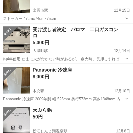
出雲市駅
12月15日
ストッカー 47cmx74cmx75cm
島根
出雲市
出雲市駅
キッチン家電
ストッカー
受け渡し者決定 パロマ 二口ガスコン
ロ
5,400円
大津町駅
12月14日
約4年使用 たまに火が付かない時があるが、 点火時、長押しすれば問
題なく使用可能。 魚焼きグリル数回のみ使用。 12月20日以降で引き
島根
出雲市
大津町駅
キッチン家電
パロマ
Panasonic 冷凍庫
渡し可能です。
8,000円
木次駅
12月10日
Panasonic 冷凍庫 2009年製 幅 525mm 奥行573mm 高さ1348mm 内容
積 150L 今年の夏まで使用しておりました。 音は静かです。 多少 シミ
島根
雲南市
木次駅
キッチン家電
冷凍庫
天ぷら鍋
等はあります。 5枚目の写真は氷が出来るか確認...
50円
松江しんじ湖温泉駅
12月8日