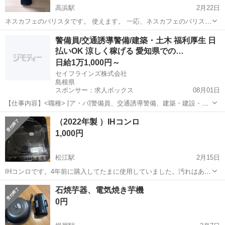
高浜駅
2月22日
ネスカフェのバリスタです。 使えます。 一応、ネスカフェのバリスタ
専用のコーヒーを入れる仕様ですが、 普通に販売している他社のイン
島根
出雲市
高浜駅
キッチン家電
バリスタ
警備員/交通誘導警備/建築・土木 福利厚生 日
スタントコーヒーも入れれます（バリスタ専用よりは真空でないので
払いOK 涼しく稼げる 愛知県での…
しけりやすいですが） SPM9638
日給1万1,000円～
セイフラインズ株式会社
島根県
スポンサー：求人ボックス
08月01日
【仕事内容】<職種> [ア・パ]警備員、交通誘導警備、建築・建設・土
木作業 <雇用形態> アルバイト・パート <給与> [ア・パ]日給11,000円
アルバイト・パート
（2022年製 ）IHコンロ
～ 交通費:全額支給 日払い・週払い可 (希望者・規定あり) 隊員さんの
1,000円
大多数が...
松江駅
2月15日
IHコンロです。4年前に購入してたまに使用していました。汚れはあり
ますが問題なく使えます。
島根
松江市
松江駅
キッチン家電
コンロ
石焼芋器、電気焼き芋機
0円