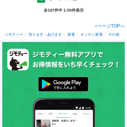
全187件中 1-50件表示
ページTOPへ
ジモティー
売ります・あげます
家電
キッチン家電
その他