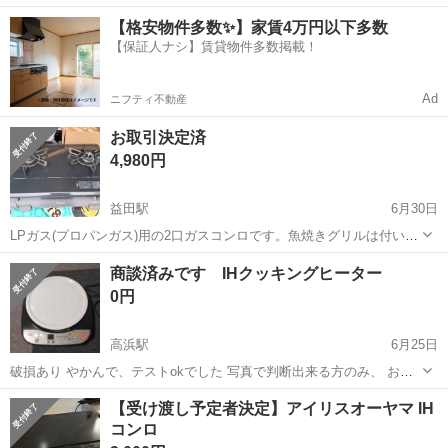
中！友達同士での応募OK！備品付きワンルーム寮費無料！赴任旅費会
山口
山口市
大歳駅
その他
【格安物件多数✨】家賃4万円以下多数
社負担！生活支援物資事前対応可◎格安食堂利用可！年間休日135日
【保証人ナシ】賃貸物件多数掲載！
♪《山口県山口市》 人気の工...
Ad
ニフティ不動産
お取引決定済
4,980円
益田駅
6月30日
LPガス(プロパンガス)用の2口ガスコンロです。魚焼きグリルは付いて
いません。2年程使いましたが、引っ越し先がIHだったため不要になり
島根
益田市
益田駅
キッチン家電
五徳
商談済みです IHクッキングヒーター
ました。五徳の先の部分に少しコゲ汚れがありますが、それ以外はか
0円
なりキレイな状態だと思います...
高浜駅
6月25日
破損あり やかんで、テストokでした 写真で判断出来る方のみ、 お渡
しする方のみ、返信します。 尚 トラブル防止のため、複数ご希望の
島根
出雲市
高浜駅
キッチン家電
【受け渡し予定者決定】アイリスオーヤマ IH
方は、個々の商品に、お問い合わせ下さい。 引き取り早い方が、最高
コンロ
です 基本 5日以内の 引き...