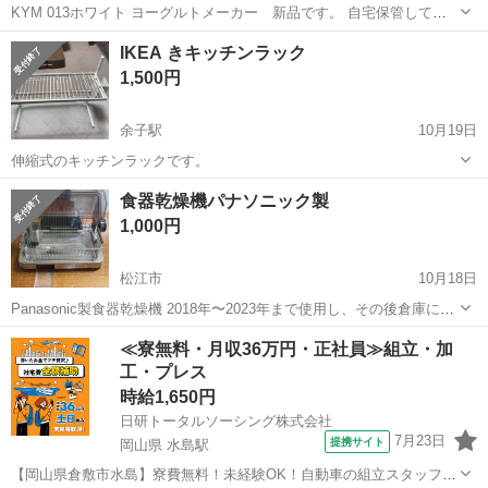
KYM 013ホワイト ヨーグルトメーカー 新品です。 自宅保管してい
たものです。 土日受け渡し予定
島根
益田市
益田駅
キッチン家電
新品
IKEA きキッチンラック
1,500円
余子駅
10月19日
伸縮式のキッチンラックです。
島根
松江市
余子駅
キッチン家電
ラック
食器乾燥機パナソニック製
1,000円
松江市
10月18日
Panasonic製食器乾燥機 2018年〜2023年まで使用し、その後倉庫にし
まってました 動作確認済み 多少ホコリ被ったりしてますが、外カバー
島根
松江市
キッチン家電
食器乾燥機
≪寮無料・月収36万円・正社員≫組立・加
も取り外し可能なため、お譲り後掃除をお願いします。
工・プレス
時給1,650円
日研トータルソーシング株式会社
7月23日
提携サイト
岡山県 水島駅
【岡山県倉敷市水島】寮費無料！未経験OK！自動車の組立スタッフ