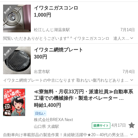
力650で、スイッチONの簡単操作です。 18個焼けます。 プレートは
島根
松江市
松江駅
キッチン家電
イワタニガスコンロ
フッ素樹脂加工で焦げ付きにくいから調理しやすく、お手入れ簡単で
1,000円
す。 取扱説明書付きで箱...
松江しんじ湖温泉駅
7月14日
閲覧いただきありがとうございます^ ^ イワタニガスコンロ 達人スリ
ムⅡ アルコール消毒で全体を拭いています。点火確認済み 写真3枚目
島根
松江市
松江しんじ湖温泉駅
キッチン家電
イワタニ網焼プレート
極わずかに盛り上がりありますが、使用には問題ありません。 早めに
300円
取引きしてくださる方優先さ...
出雲市駅
7月4日
イワタニ網焼プレートの中古になります 取れない傷汚れなどあります
網は新品です。 基本は取りに来て頂きます 毎週､津山市へ帰っている
島根
出雲市
出雲市駅
キッチン家電
≪寮無料・月収33万円・派遣社員≫自動車系
ので､タイミングが合えば 配達も可能です。
工場での機械操作・製造オペレーター …
時給1,400円
日払い
株式会社BREXA Next
4月17日
提携サイト
山口県 大歳駅
自動車向け車載部品の製造作業！未経験活躍中★20～40代の男女活躍