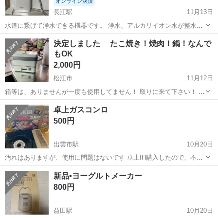
オンライン決済
長江駅
11月13日
水道に繋げて浄水できる機器です。 浄水、アルカリイオン水が整水で
きます。 2年に一度交換するカートリッジは 今年の夏にかえたばかり
島根
松江市
長江駅
キッチン家電
アルカリイオン水
決定しました たこ焼き！焼肉！鍋！なんで
です。 定価59400円 昨年６月に家電量販店で購入したものです。 引...
もOK
2,000円
松江市
11月12日
箱等は、ありませんが一度も使用してません！ 取りに来て下さい！ め
んどくさい質問やめて下さい
島根
松江市
キッチン家電
たこ焼き
卓上ガスコンロ
500円
出雲市駅
10月20日
汚れはありますが、使用に問題はないです 卓上IH購入したので、不要
になりました
島根
出雲市
出雲市駅
キッチン家電
ガスコンロ
新品▪️ヨーグルトメーカー
800円
益田駅
10月20日