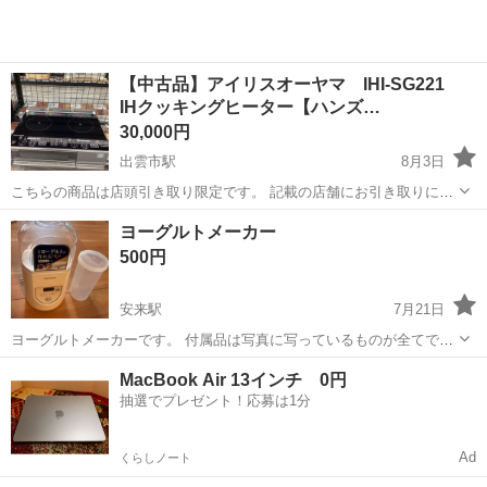
【中古品】アイリスオーヤマ IHI-SG221
IHクッキングヒーター【ハンズ…
30,000円
出雲市駅
8月3日
こちらの商品は店頭引き取り限定です。 記載の店舗にお引き取りに来
られる方のみご連絡をお願いいたします。 こちらは【中古品】の商品
島根
出雲市
出雲市駅
キッチン家電
ハンズクラフト
ヨーグルトメーカー
です。 ◆ハンズクラフト島根出雲店 〒693-0005 ...
500円
安来駅
7月21日
ヨーグルトメーカーです。 付属品は写真に写っているものが全てで
す。 中古品ですので、使用感、小傷、汚れ等はご了承下さい 受け渡し
島根
安来市
安来駅
キッチン家電
MacBook Air 13インチ 0円
場所はファミマ黒井田店の駐車場です
抽選でプレゼント！応募は1分
Ad
くらしノート