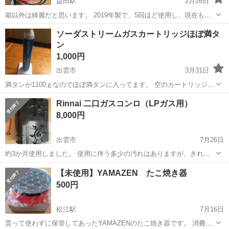
益田駅
2月26日
箱以外は綺麗だと思います。 2019年製で、5回ほど使用し、現在も問
題なく使用できます。 取扱説明書(保証書)は捨ててしまったようで
島根
益田市
益田駅
キッチン家電
たこ焼き
ソーダストリームガスカートリッジほぼ満タ
す。 定価は2000円程です。
ン
1,000円
出雲市
3月31日
満タンが1100ｇなのでほぼ満タンに入ってます。 空のカートリッジと
交換が条件です。 発送は出来ませんので出雲市内で受渡し可能な方に
島根
出雲市
キッチン家電
カートリッジ
Rinnai 二口ガスコンロ（LPガス用）
限ります。
8,000円
出雲市
7月26日
約3か月使用しました。 使用に伴う多少の汚れはありますが、きれい
な状態です。 グリルは未使用です。 ガスホース付きです。
島根
出雲市
キッチン家電
【未使用】YAMAZEN たこ焼き器
500円
松江駅
7月16日
貰って使わずに保管してあったYAMAZENのたこ焼き器です。 消費電