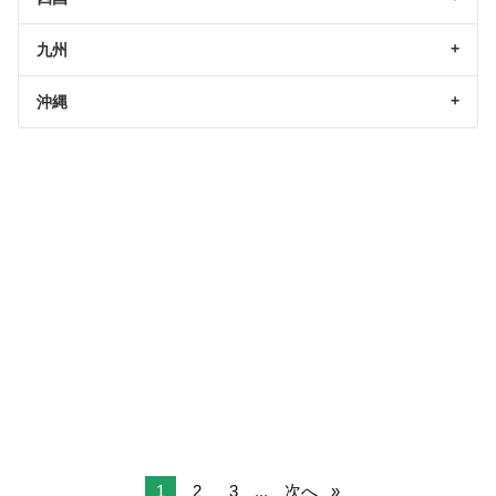
九州
沖縄
1
2
3
...
次へ