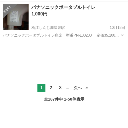
《お仕事No.NS0089》 お仕事について 車の組立作業です。専用レール
岡山
倉敷市
水島駅
その他
パナソニックポータブルトイレ
に乗って流れてくる車の骨組みに、車内外の各部品・ハンドル・足回
1,000円
り・ドア・シートなどの各...
松江しんじ湖温泉駅
10月18日
パナソニックポータブルトイレ座楽 型番PN-L30200 定価35,200
円 通販価格20,000円前後 この商品は新品未使用品になります。（便
島根
松江市
松江しんじ湖温泉駅
キッチン家電
座カバー等の付属品を含む） 使用頻度が少ないとかではなく、誰も使
ポータブルトイレ
用していない未...
1
2
3
...
次へ
全187件中 1-50件表示