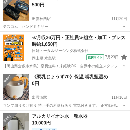
500円
出雲神西駅
11月20日
テスコム ハンドミキサー
島根
出雲市
出雲神西駅
キッチン家電
ハンドミキサー
≪月収36万円・正社員≫組立・加工・プレス
時給1,650円
日研トータルソーシング株式会社
7月23日
提携サイト
岡山県 水島駅
【岡山県倉敷市水島】寮費無料！未経験OK！自動車の組立スタッフ
《お仕事No.NS0089》 お仕事について 車の組立作業です。専用レール
岡山
倉敷市
水島駅
その他
《調乳じょうず70》保温 哺乳瓶温め
に乗って流れてくる車の骨組みに、車内外の各部品・ハンドル・足回
0円
り・ドア・シートなどの各...
出雲市駅
11月16日
ランプ周り欠け有り 持ち手の所溶解あり 電気付きます。 正常動作が
どのようなものか分からないですが、お湯保温できます。 傷物ですの
島根
出雲市
出雲市駅
キッチン家電
哺乳瓶
アルカリイオン水 整水器
で画像確認の上、了承いただける方へ差し上げます。 画像の現状渡し
10,000円
です。 2025/11/...