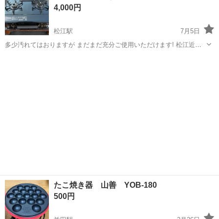
4,000円
♪《山口県山口市》 人気の工...
松江駅
7月5日
多少汚れてはおりますが まだまだ充分ご使用いただけます! 松江近辺
でしたらお届けさせていただきますm(_ _)m
島根
松江市
松江駅
キッチン家電
都市ガス
たこ焼き器 山善 YOB-180
500円