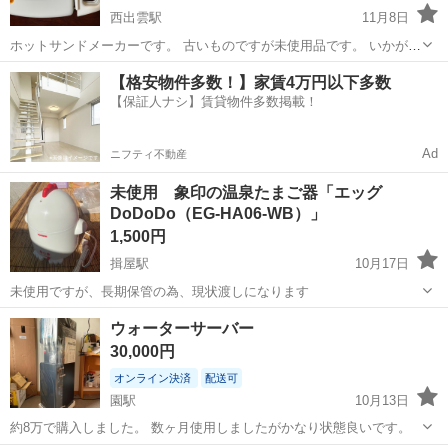
西出雲駅
11月8日
ホットサンドメーカーです。 古いものですが未使用品です。 いかがで
すか？
島根
出雲市
西出雲駅
キッチン家電
【格安物件多数！】家賃4万円以下多数
【保証人ナシ】賃貸物件多数掲載！
ホットサンドメーカー
Ad
ニフティ不動産
未使用 象印の温泉たまご器「エッグ
DoDoDo（EG-HA06-WB）」
1,500円
揖屋駅
10月17日
未使用ですが、長期保管の為、現状渡しになります
島根
松江市
揖屋駅
キッチン家電
象印
ウォーターサーバー
30,000円
オンライン決済
配送可
園駅
10月13日
約8万で購入しました。 数ヶ月使用しましたがかなり状態良いです。