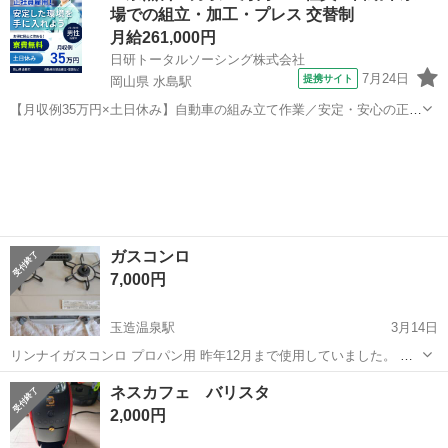
場での組立・加工・プレス 交替制
します。 よろしくお願いし...
月給261,000円
日研トータルソーシング株式会社
7月24日
提携サイト
岡山県 水島駅
【月収例35万円×土日休み】自動車の組み立て作業／安定・安心の正社
員 自動車の組立作業 各生産ラインには最新鋭のロボットが導入されて
岡山
倉敷市
水島駅
その他
います。 専用レールに乗って流れてくる車の骨組みに、社内外の各部
品・ハンドル・足回り・ドア...
ガスコンロ
7,000円
玉造温泉駅
3月14日
リンナイガスコンロ プロパン用 昨年12月まで使用していました。 ホ
ースはございません。 別途ご購入ください。
島根
松江市
玉造温泉駅
キッチン家電
ガスコンロ
ネスカフェ バリスタ
2,000円