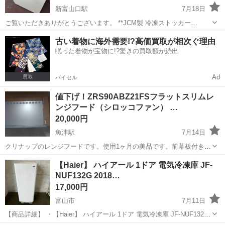
新富山口駅
7月18日
ご覧いただきありがとうございます。 **JCM製 冷凍ストッカー
「JCMC-152」**の出品です。 業務用はもちろん、ご家庭のセカンド
富山
富山市
新富山口駅
キッチン家電
古い着物に海外需要!?高価買取が相次ぐ理由
冷凍庫としても人気のサイズです。 まとめ買いや冷凍食品、釣り・キ
眠った着物が宝物に!?驚きの買取額が続出
ャンプ用の食材保管に...
Ad
バイセル
値下げ！ZRS90ABZ21FSフラットスリムレ
ンジフード（シロッコファン） …
20,000円
魚津駅
7月14日
クリナップのレンジフードです。使用1ヶ月の美品です。前幕板付きで
す。施工説明書、取り扱い説明書はメーカーホームページからダウン
富山
魚津市
魚津駅
キッチン家電
【Haier】 ハイアール 1ドア 電気冷凍庫 JF-
ロードお願いします。ビス、金具等不足の場合は購入者様でご用意く
NUF132G 2018…
ださい。
17,000円
富山市
7月11日
【商品詳細】 ・【Haier】 ハイアール 1ドア 電気冷凍庫 JF-NUF132G
2018年製 132L ホワイト キッチン家電 生活家電 A2594 ・動作確認済