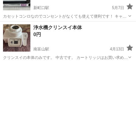
新町口駅
5月7日
カセットコンロなのでコンセントがなくても使えて便利です！ キャン
プやバーベキューでも便利だと思います☆ 災害時にもあると安心で
富山
射水市
新町口駅
キッチン家電
イワタニ
浄水機クリンスイ本体
す。 #アウトドア #キャンプ #災害 #バーベキュー
0円
南富山駅
4月13日
クリンスイの本体のみです。 中古です。 カートリッジはお買い求め下
さい。 取り付け簡単で使いやすいです。
富山
富山市
南富山駅
キッチン家電
クリンスイ