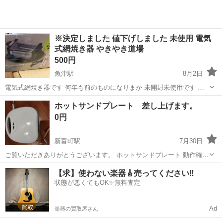
※決定しました 値下げしました 未使用 電気
式網焼き器 やきやき道場
500円
魚津駅
8月2日
電気式網焼き器です 何年も前のものになりまか 未開封未使用です 焼
き鳥や海鮮 イカや餅など焼けるみたいです 1人宴会や室内パーティに
富山
魚津市
魚津駅
キッチン家電
ホットサンドプレート 差し上げます。
も 取りに来てくださる方に🏠
0円
新富町駅
7月30日
ご覧いただきありがとうございます。 ホットサンドプレート 動作確認
済み 商品状態：写真でご確認下さい。 左上留め金破損 使用は可能
富山
富山市
新富町駅
キッチン家電
【求】使わない楽器🎸売ってください‼️
その他 保管、使用に伴い傷汚れがあるかもしれませんのでお買い得価
状態が悪くてもOK✨無料査定
格にて出品いたします。...
Ad
楽器の買取屋さん