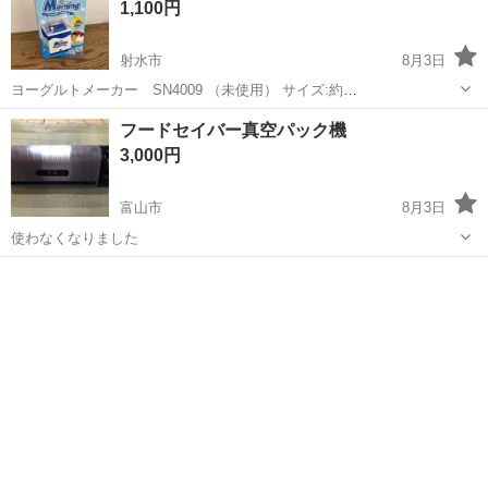
1,100円
射水市
8月3日
ヨーグルトメーカー SN4009 （未使用） サイズ:約
H21.5×W11.5×D11.5㎝ ご覧いただき誠にありがとうございます。 当
富山
射水市
キッチン家電
店舗
フードセイバー真空パック機
商品につきましては、店舗でのみ販売しており、配達・郵送などのサ
3,000円
ービスは行っ...
富山市
8月3日
使わなくなりました
富山
富山市
キッチン家電
フードセーバー