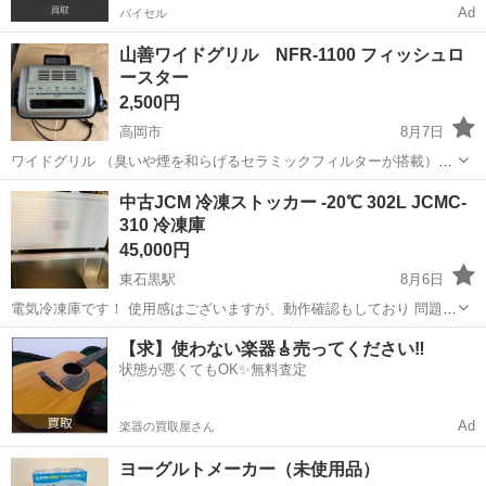
Ad
バイセル
山善ワイドグリル NFR-1100 フィッシュロ
ースター
2,500円
高岡市
8月7日
ワイドグリル （臭いや煙を和らげるセラミックフィルターが搭載）
NFR-1100 説明書あり（ペンで記入あり） 箱なし H26年購入、本体に
富山
高岡市
キッチン家電
グリル
中古JCM 冷凍ストッカー -20℃ 302L JCMC-
もペンで記入あり。 動作確認済 使用に伴う汚れあり。中古品ご理解あ
310 冷凍庫
る方のみで お...
45,000円
東石黒駅
8月6日
電気冷凍庫です！ 使用感はございますが、動作確認もしており 問題な
くご使用いただけます！ 冷凍庫が足りない方、もう少し物を入れたい
富山
南砺市
東石黒駅
キッチン家電
【求】使わない楽器🎸売ってください‼️
方 いかがでしょうか！ 直接のお引取りも大歓迎です。 スペック 外形
状態が悪くてもOK✨無料査定
寸法1104×743×...
Ad
楽器の買取屋さん
ヨーグルトメーカー（未使用品）