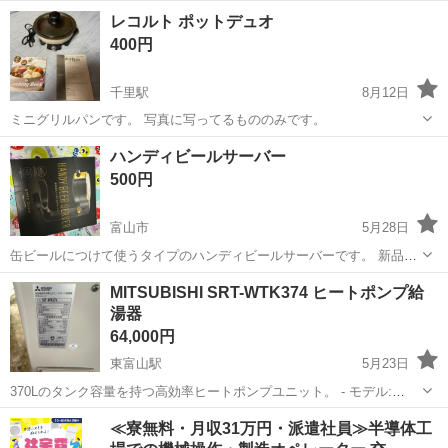
富山
中新川郡
越中三郷駅
キッチン家電
レコルト ポットデュオ
400円
千里駅
8月12日
ミニグリルパンです。 写真に写ってるもののみです。
富山
富山市
千里駅
キッチン家電
ポット
ハンディビールサーバー
500円
富山市
5月28日
缶ビールにつけて使うタイプのハンディビールサーバーです。 新品未
使用。 よろしくお願いします。
富山
富山市
キッチン家電
ビールサーバー
MITSUBISHI SRT-WTK374 ヒートポンプ給
湯器
64,000円
東富山駅
5月23日
370Lのタンク容量を持つ高効率ヒートポンプユニット。 - モデル:
SRT-WTK374 - 電源: 200V - 周波数: 50-60Hz - 最大運転圧力: 193Pa -
富山
富山市
東富山駅
キッチン家電
SRT
≪寮無料・月収31万円・派遣社員≫半導体工
タンク容量: 370L ご覧いただきあり...