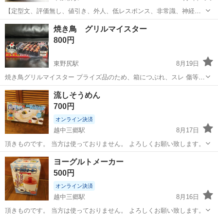
【定型文、評価無し、値引き、外人、低レスポンス、非常識、神経質
はNG】 焼き鳥名人です 卓上で気軽に焼き鳥屋さん気分で楽しめます
富山
滑川市
中加積駅
キッチン家電
新品
焼き鳥 グリルマイスター
お子さんと一緒に楽しむのもアリですね♪
800円
東野尻駅
8月19日
焼き鳥グリルマイスター プライズ品のため、箱につぶれ、スレ 傷等あ
る場合があります ご了承ください 砺波シマヤで直接手渡しできる方
富山
砺波市
東野尻駅
キッチン家電
グリル
流しそうめん
700円
オンライン決済
越中三郷駅
8月17日
頂きものです。 当方は使っておりません。 よろしくお願い致します。
富山
中新川郡
越中三郷駅
キッチン家電
流しそうめん
ヨーグルトメーカー
500円
オンライン決済
越中三郷駅
8月16日
頂きものです。 当方は使っておりません。 よろしくお願い致します。