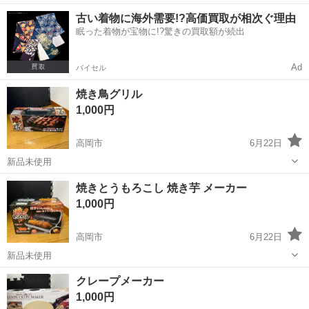
円！／うれしい土日祝休み★年間休日125日／稼げる夜勤専属！日払い
長野
松本市
南松本駅
その他
古い着物に海外需要!?高価買取が相次ぐ理由
OK！ 人気の工場のお仕事 ◇カーナビゲーション部品の組立◇ ■ 業務
眠った着物が宝物に!?驚きの買取額が続出
内容 車載用カーナビゲ...
Ad
バイセル
焼き鳥グリル
1,000円
高岡市
6月22日
新品未使用
富山
高岡市
キッチン家電
焼きとうもろこし 焼き芋 メーカー
1,000円
高岡市
6月22日
新品未使用
富山
高岡市
キッチン家電
クレープメーカー
1,000円