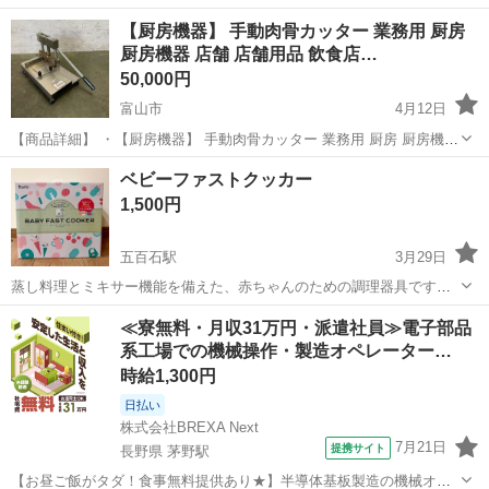
【厨房機器】 手動肉骨カッター 業務用 厨房
厨房機器 店舗 店舗用品 飲食店…
50,000円
富山市
4月12日
【商品詳細】 ・【厨房機器】 手動肉骨カッター 業務用 厨房 厨房機器
店舗 店舗用品 飲食店 骨チョッパー 骨切り機 A1948 ・サイズ（約）高
富山
富山市
キッチン家電
厨房機器
ベビーファストクッカー
さ33.5cm × 幅32cm x 奥行48cm 重量22....
1,500円
五百石駅
3月29日
蒸し料理とミキサー機能を備えた、赤ちゃんのための調理器具です。
簡単操作で2品同時に離乳食を作れます。 - 商品名: BABY FAST
富山
中新川郡
五百石駅
キッチン家電
ミキサー
≪寮無料・月収31万円・派遣社員≫電子部品
COOKER - サイズ: 210×210×210mm - 重量: 約1.2kg - ...
系工場での機械操作・製造オペレーター…
時給1,300円
日払い
株式会社BREXA Next
7月21日
提携サイト
長野県 茅野駅
【お昼ご飯がタダ！食事無料提供あり★】半導体基板製造の機械オペ