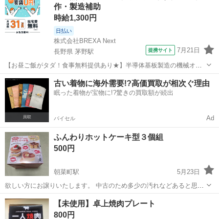
作・製造補助
中古商品の為、ご理解頂け...
時給1,300円
日払い
株式会社BREXA Next
7月21日
提携サイト
長野県 茅野駅
【お昼ご飯がタダ！食事無料提供あり★】半導体基板製造の機械オペ
レーターや検査作業！未経験活躍中★カップル＆友達同士の応募OK！
長野
茅野市
茅野駅
その他
古い着物に海外需要!?高価買取が相次ぐ理由
赴任旅費会社負担★嬉しい無料送迎◎正社員登用制度あり！マイカー
眠った着物が宝物に!?驚きの買取額が続出
通勤OK！無料駐車場完備！《長野県茅...
Ad
バイセル
ふんわりホットケーキ型３個組
500円
朝菜町駅
5月23日
欲しい方にお譲りいたします。 中古のため多少の汚れなどあると思い
ますので、ご理解いただける方のみご連絡ください。 ノークレームノ
富山
富山市
朝菜町駅
キッチン家電
譲り
【未使用】卓上焼肉プレート
ーリターンにてお願いします。
800円