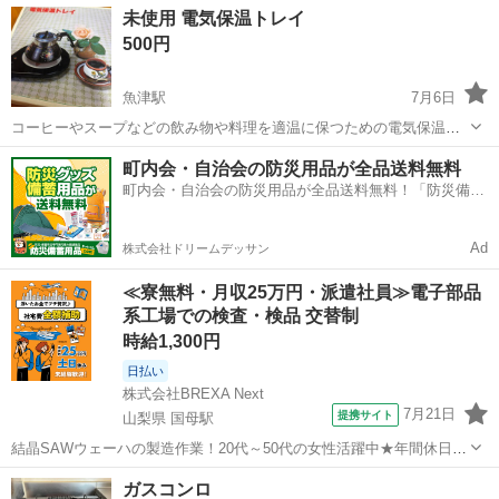
富山
富山市
キッチン家電
冷凍庫
未使用 電気保温トレイ
みになります。 ・サイズ（約）高さ1...
500円
魚津駅
7月6日
コーヒーやスープなどの飲み物や料理を適温に保つための電気保温ト
レイです。 未使用ですが昭和時代のものになります。 箱は古いです。
富山
魚津市
魚津駅
キッチン家電
町内会・自治会の防災用品が全品送料無料
それでもいいよという方に - メーカー: タキタ - 製品名: 電気保温トレ
町内会・自治会の防災用品が全品送料無料！「防災備蓄
イ -...
用品ドットコム」
Ad
株式会社ドリームデッサン
≪寮無料・月収25万円・派遣社員≫電子部品
系工場での検査・検品 交替制
時給1,300円
日払い
株式会社BREXA Next
7月21日
提携サイト
山梨県 国母駅
結晶SAWウェーハの製造作業！20代～50代の女性活躍中★年間休日
120日＆土日祝休み！クリーンルーム内でのお仕事！日払い制度利用可
山梨
国母駅
その他
ガスコンロ
◎正社員登用制度あり！マイカー通勤可！《山梨県中巨摩郡昭和町》