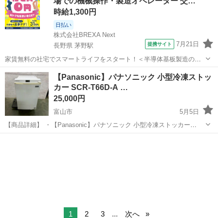
場での機械操作・製造オペレーター 交…
時給1,300円
日払い
株式会社BREXA Next
7月21日
提携サイト
長野県 茅野駅
家賃無料の社宅でスマートライフをスタート！＜半導体基板製造の機
械操作・検査＞ランチ代もかからないオトクな職場◎／稼ぎもしっか
長野
茅野市
茅野駅
その他
【Panasonic】パナソニック 小型冷凍ストッ
り！月収例31万円／長野県茅野市 半導体基板の製造・検査 クリーンル
カー SCR-T66D-A …
ーム内で、半導体基板の製造や検...
25,000円
富山市
5月5日
【商品詳細】 ・【Panasonic】パナソニック 小型冷凍ストッカー
SCR-T66D-A 動作確認済 2012年製 ホワイト 冷凍ストッカー 引出しタ
富山
富山市
キッチン家電
ストッカー
イプ 店舗用品 Y1327 ・動作確認済になります。（-...
1
2
3
...
次へ