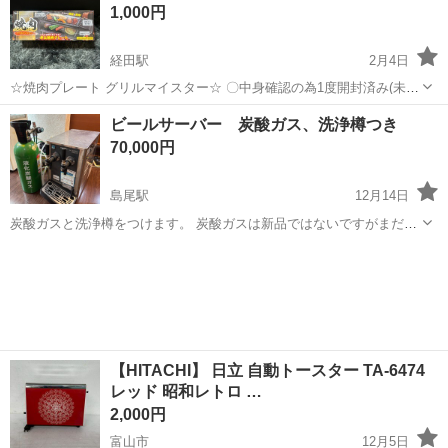
1,000円
ー、おでんなどの...
経田駅
2月4日
☆焼肉プレート グリルマイスター☆ 〇中身確認の為1度開封済み(未使
用) 〇定価2500円
富山
魚津市
経田駅
キッチン家電
グリル
ビールサーバー 炭酸ガス、洗浄樽つき
70,000円
島尾駅
12月14日
炭酸ガスと洗浄樽をつけます。 炭酸ガスは新品ではないですがまだた
っぷりあります。
富山
氷見市
島尾駅
キッチン家電
炭酸ガス
【HITACHI】 日立 自動トースター TA-6474
レッド 昭和レトロ …
2,000円
富山市
12月5日