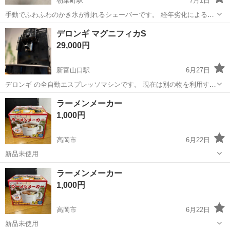
朝菜町駅
7月1日
手動でふわふわのかき氷が削れるシェーバーです。 経年劣化による色
褪せなどがありますがまだまだ使えます。 自宅保管にご理解ある方の
富山
富山市
朝菜町駅
キッチン家電
シェーバー
デロンギ マグニフィカS
みご連絡下さい。
29,000円
新富山口駅
6月27日
デロンギ の全自動エスプレッソマシンです。 現在は別の物を利用する
ようになったため、お譲りに出します。 5年間ほど１週間に２、３回
富山
富山市
新富山口駅
キッチン家電
マグニフィカ
ラーメンメーカー
程度の頻度で使用していました。 使用感はあります。定期的にカルキ
1,000円
の洗浄もしていました。使用途中...
高岡市
6月22日
新品未使用
富山
高岡市
キッチン家電
新品
ラーメンメーカー
1,000円
高岡市
6月22日
新品未使用