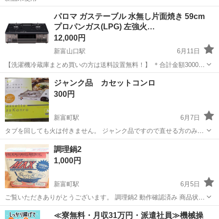
富山
高岡市
キッチン家電
クレープ
パロマ ガステーブル 水無し片面焼き 59cm
プロパンガス(LPG) 左強火…
12,000円
新富山口駅
6月11日
【洗濯機冷蔵庫まとめ買いの方は送料設置無料！】 ＊合計金額30000
円以上 安心の1ヶ月保証！ 購入頂いてから、1ヶ月間は保証対象期間に
富山
富山市
新富山口駅
キッチン家電
ジャンク品 カセットコンロ
しております。 ＊エアコンに関しては保証対象外になります。 ⭐️プロ
300円
フィールをお読...
新富町駅
6月7日
タブを回しても火は付きません。 ジャンク品ですので直せる方のみお
願いします。 必ずジャンク品であることご理解の上ご連絡下さい。
富山
富山市
新富町駅
キッチン家電
ジャンク品
調理鍋2
1,000円
新富町駅
6月5日
ご覧いただきありがとうございます。 調理鍋2 動作確認済み 商品状
態：写真でご確認下さい。 保管、使用に伴い傷汚れがあるかもしれま
富山
富山市
新富町駅
キッチン家電
個人差
≪寮無料・月収31万円・派遣社員≫機械操
せんのでお買い得価格にて出品いたします。 写真を参考下さい。 ※