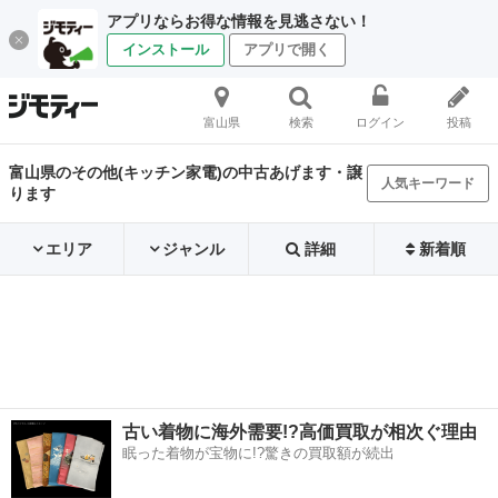
アプリならお得な情報を見逃さない！
インストール
アプリで開く
富山県
検索
ログイン
投稿
富山県のその他(キッチン家電)の中古あげます・譲
人気キーワード
ります
エリア
ジャンル
詳細
新着順
古い着物に海外需要!?高価買取が相次ぐ理由
眠った着物が宝物に!?驚きの買取額が続出