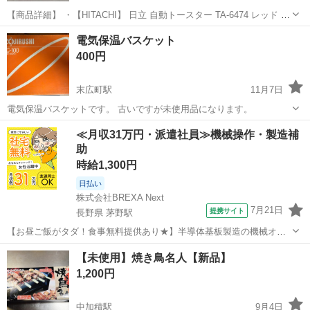
【商品詳細】 ・【HITACHI】 日立 自動トースター TA-6474 レッド 昭
和レトロ 当時物 キッチン家電 アンティーク 花柄 A0971 ・温まります
富山
富山市
キッチン家電
トースター
電気保温バスケット
が、古い製品の為現状でのお渡し（保証無しの現状品...
400円
末広町駅
11月7日
電気保温バスケットです。 古いですが未使用品になります。
富山
高岡市
末広町駅
キッチン家電
バスケット
≪月収31万円・派遣社員≫機械操作・製造補
助
時給1,300円
日払い
株式会社BREXA Next
7月21日
提携サイト
長野県 茅野駅
【お昼ご飯がタダ！食事無料提供あり★】半導体基板製造の機械オペ
レーターや検査作業！未経験活躍中★カップル＆友達同士の応募OK！
長野
茅野市
茅野駅
その他
【未使用】焼き鳥名人【新品】
赴任旅費会社負担★嬉しい無料送迎◎正社員登用制度あり！マイカー
1,200円
通勤OK！無料駐車場完備！《長野県茅...
中加積駅
9月4日