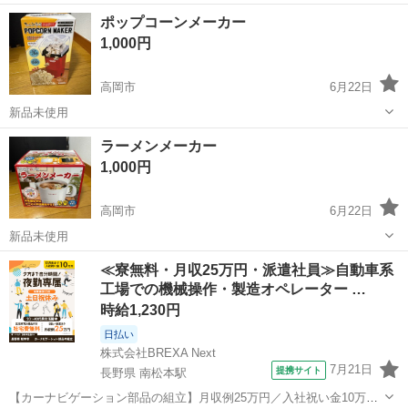
富山
高岡市
キッチン家電
新品
ポップコーンメーカー
1,000円
高岡市
6月22日
新品未使用
富山
高岡市
キッチン家電
ポップコーン
ラーメンメーカー
1,000円
高岡市
6月22日
新品未使用
富山
高岡市
キッチン家電
新品
≪寮無料・月収25万円・派遣社員≫自動車系
工場での機械操作・製造オペレーター …
時給1,230円
日払い
株式会社BREXA Next
7月21日
提携サイト
長野県 南松本駅
【カーナビゲーション部品の組立】月収例25万円／入社祝い金10万