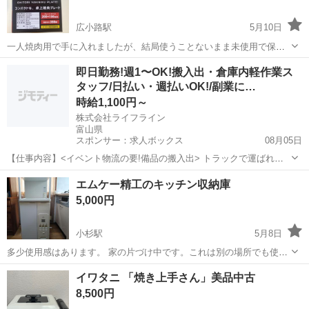
広小路駅
5月10日
一人焼肉用で手に入れましたが、結局使うことないまま未使用で保管
しています。 家庭用電源で使用でき、サイズはだいたい横30センチ、
富山
高岡市
広小路駅
キッチン家電
一人焼肉
即日勤務!週1〜OK!搬入出・倉庫内軽作業ス
幅10センチ、高さ10センチです。 宜しくお願いします。
タッフ/日払い・週払いOK!/副業に…
時給1,100円～
株式会社ライフライン
富山県
スポンサー：求人ボックス
08月05日
【仕事内容】<イベント物流の要!備品の搬入出> トラックで運ばれて
きたイベント機材や備品を会場内に運び入れたり(搬入)、 終了後にト
アルバイト・パート
エムケー精工のキッチン収納庫
ラックへ積み込んだり(搬出)するお仕事です。 <働きやすいポイント>
5,000円
・接客なし&裏方作業!モクモ...
小杉駅
5月8日
多少使用感はあります。 家の片づけ中です。これは別の場所でも使っ
てもいいと思ってますので値段は多少高目に設定してます。 同じ型を
富山
射水市
小杉駅
キッチン家電
エムケー精工
イワタニ 「焼き上手さん」美品中古
新品で買うと2万円以上します。 高岡市、射水市、富山市、砺波市、
8,500円
氷見市辺りで持ってくことも可能...