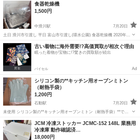
富山
射水市
キッチン家電
ハローキティ
食器乾燥機
誠にありがとうございます。 当商品につきましては、店舗でのみ販...
1,500円
中滑川駅
7月20日
土日 滑川市引渡し 平日 富山市引渡し(環水公園) 食器乾燥機 2020年製
つい先日まで使用していました。 1度だけタイマーが停止しないこと
富山
滑川市
中滑川駅
キッチン家電
古い着物に海外需要!?高価買取が相次ぐ理由
がありましたが、それ以外は問題なく使えます。 カバーにスレ、ステ
眠った着物が宝物に!?驚きの買取額が続出
ンレスト...
Ad
バイセル
シリコン製の**キッチン用オーブンミトン
（耐熱手袋）
1,200円
石動駅
7月20日
未使用 シリコン製の**キッチン用オーブンミトン（耐熱手袋）**で
す。 ​表面に小さなハートの模様があしらわれており、熱い鍋やフライ
富山
小矢部市
石動駅
キッチン家電
JCM 冷凍ストッカー JCMC-152 148L 業務用
パン、天板などを扱う際に手や指を熱から守るために使います。シリ
冷凍庫 動作確認済…
コン素材なので滑りにくく、汚...
18,000円