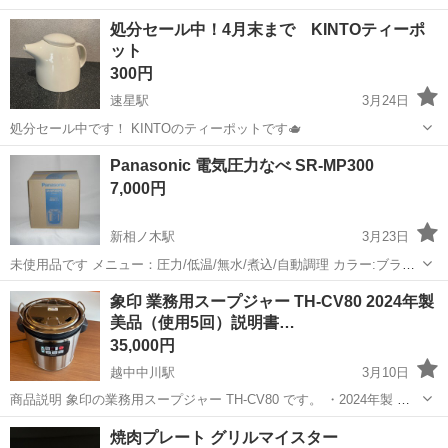
レーターや検査作業！未経験活躍中★カップル＆友達同士の応募OK！
長野
茅野市
茅野駅
その他
処分セール中！4月末まで KINTOティーポ
赴任旅費会社負担★嬉しい無料送迎◎正社員登用制度あり！マイカー
ット
通勤OK！無料駐車場完備！《長野県茅...
300円
速星駅
3月24日
処分セール中です！ KINTOのティーポットです🫖
富山
富山市
速星駅
キッチン家電
ティーポット
Panasonic 電気圧力なべ SR-MP300
7,000円
新相ノ木駅
3月23日
未使用品です メニュー：圧力/低温/無水/煮込/自動調理 カラー:ブラッ
ク 家庭内長期保管品です 嫁さんの実家の残置物です ペットは飼って
富山
中新川郡
新相ノ木駅
キッチン家電
なべ
象印 業務用スープジャー TH-CV80 2024年製
おりません 家族全員ノースモーカーです 写真に写ってるものが...
美品（使用5回）説明書…
35,000円
越中中川駅
3月10日
商品説明 象印の業務用スープジャー TH-CV80 です。 ・2024年製 ・
使用回数5回程度 ・動作確認済み ・状態かなり綺麗です 店舗で使用予
富山
高岡市
越中中川駅
キッチン家電
スープジャー
焼肉プレート グリルマイスター
定でしたが、ほとんど使わなかったため出品します。 スープ、カレ