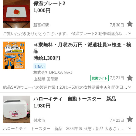
保温プレート2
1,000円
新富町駅
7月30日
ご覧いただきありがとうございます。 保温プレート2 動作確認済み 商
品状態：写真でご確認下さい。 保管、使用に伴い傷汚れがあるかもし
富山
富山市
新富町駅
キッチン家電
≪寮無料・月収25万円・派遣社員≫検査・検
れませんのでお買い得価格にて出品いたします。 写真を参考下さ
品
い。 ※中古商品の為、ご理解頂...
時給1,300円
日払い
株式会社BREXA Next
7月21日
提携サイト
山梨県 国母駅
結晶SAWウェーハの製造作業！20代～50代の女性活躍中★年間休日
120日＆土日祝休み！クリーンルーム内でのお仕事！日払い制度利用可
山梨
国母駅
その他
ハローキティ 自動トースター 新品
◎正社員登用制度あり！マイカー通勤可！《山梨県中巨摩郡昭和町》
1,980円
人気の工場のお仕事 ◇結晶...
射水市
7月23日
ハローキティ トースター 新品 2003年製 状態：新品 大きさ：
W28、D7.5、H20 メーカー：三洋ホームテック株式会社 ご覧いただき