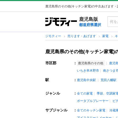
鹿児島県のその他(キッチン家電)の中古あげます・
鹿児島版
都道府県選択
ジモティー
売ります・あげます
家電
鹿児島県のその他(キッチン家電)
市区郡
：
鹿児島県のその他
鹿児
いちき串木野市
南さつま
駅
：
鹿児島中央駅
荒田八幡駅
ジャンル
：
全ての家電
季節、空調家
ポータブルプレーヤー
ビ
サブジャンル
：
全てのキッチン家電
冷蔵
アイスクリームメーカー