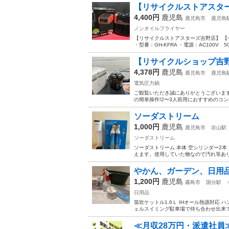
【リサイクルストアスター
4,400円
鹿児島
鹿児島市
鹿児島
ノンオイルフライヤー
【リサイクルストアスターズ吉野店】 【ヘ
・型番：GH‐KFRA ・電源：AC100V 50
【リサイクルショップ吉野店
4,378円
鹿児島
鹿児島市
鹿児島
電気圧力鍋
ご観覧いただき誠にありがとうございます 【
の簡単操作!2〜3人前用におすすめのコン
ソーダストリーム
1,000円
鹿児島
鹿児島市
谷山駅
ソーダストリーム
ソーダストリーム 本体 空シリンダー2
えます。使用していた物なので汚れ等あ
やかん、ガーデン、日用品
1,200円
鹿児島
霧島市
国分駅
日用品
笛吹ケットル1.6Ｌ IHオール熱源対応 
ェルスイミング駐車場で待ち合わせ出来て
≪月収28万円・派遣社員