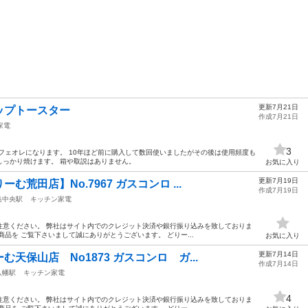
更新7月21日
ップトースター
作成7月21日
家電
3
フェオレになります。 10年ほど前に購入して数回使いましたがその後は使用頻度も
しっかり焼けます。 箱や取説はありません。
お気に入り
更新7月19日
荒田店】No.7967 ガスコンロ ...
作成7月19日
島中央駅
キッチン家電
注意ください。 弊社はサイト内でのクレジット決済や銀行振り込みを致しておりま
品を ご覧下さいまして誠にありがとうございます。 どりー...
お気に入り
更新7月14日
天保山店 No1873 ガスコンロ ガ...
作成7月14日
八幡駅
キッチン家電
4
注意ください。 弊社はサイト内でのクレジット決済や銀行振り込みを致しておりま