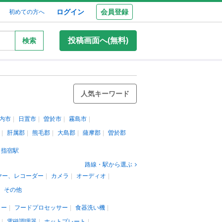
ログイン
会員登録
初めての方へ
投稿画面へ(無料)
検索
人気キーワード
内市
日置市
曽於市
霧島市
肝属郡
熊毛郡
大島郡
薩摩郡
曽於郡
指宿駅
路線・駅から選ぶ
ヤー、レコーダー
カメラ
オーディオ
その他
リー
フードプロセッサー
食器洗い機
電磁調理器
ホットプレート