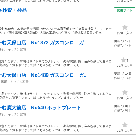
品を ご覧下さいまして誠にありがとうございます。 どりー...
お気に入り
≫検査・検品
提携サイト
中★20代～30代の男女活躍中★ワンルーム寮完備！赴任旅費会社負担！マイカー
！《熊本県菊池郡大津町》 人気の工場のお仕事 ◇半導体製造装置の組立...
お気に入り
更新7月14日
天保山店 No1872 ガスコンロ ガ...
作成7月14日
幡駅
キッチン家電
1
注意ください。 弊社はサイト内でのクレジット決済や銀行振り込みを致しておりま
品を ご覧下さいまして誠にありがとうございます。 どりー...
お気に入り
更新7月14日
天保山店 No1489 ガスコンロ ガ...
作成7月14日
八幡駅
キッチン家電
注意ください。 弊社はサイト内でのクレジット決済や銀行振り込みを致しておりま
品を ご覧下さいまして誠にありがとうございます。 どりー...
お気に入り
更新7月9日
鹿大前店 No540 ホットプレート ...
作成7月9日
前駅
キッチン家電
注意ください。 弊社はサイト内でのクレジット決済や銀行振り込みを致しておりま
品を ご覧下さいまして誠にありがとうございます。 どりー...
お気に入り