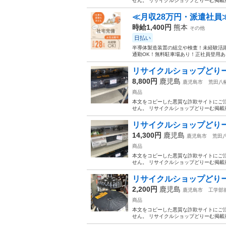
せん。 リサイクルショップどりーむ掲載商
≪月収28万円・派遣社員
時給1,400円
熊本
その他
日払い
半導体製造装置の組立や検査！未経験活躍
通勤OK！無料駐車場あり！正社員登用あり
リサイクルショップどりーむ
8,800円
鹿児島
鹿児島市
荒田八
商品
本文をコピーした悪質な詐欺サイトにご
せん。 リサイクルショップどりーむ掲載商
リサイクルショップどりーむ
14,300円
鹿児島
鹿児島市
荒田
商品
本文をコピーした悪質な詐欺サイトにご
せん。 リサイクルショップどりーむ掲載商
リサイクルショップどりーむ
2,200円
鹿児島
鹿児島市
工学部
商品
本文をコピーした悪質な詐欺サイトにご
せん。 リサイクルショップどりーむ掲載商