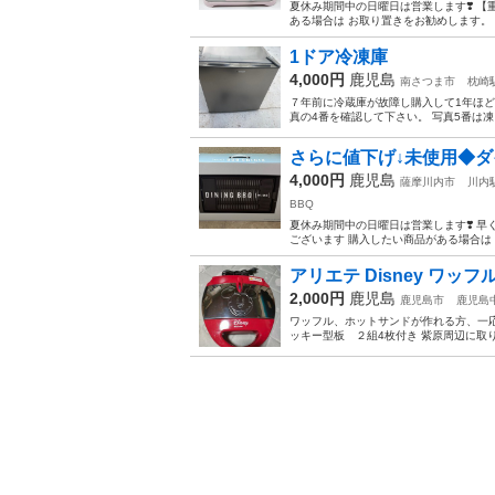
夏休み期間中の日曜日は営業します❣️ 【
ある場合は お取り置きをお勧めします。 
1ドア冷凍庫
4,000円
鹿児島
南さつま市
枕崎
７年前に冷蔵庫が故障し購入して1年ほ
真の4番を確認して下さい。 写真5番は凍
さらに値下げ↓未使用◆ダ
4,000円
鹿児島
薩摩川内市
川内
BBQ
夏休み期間中の日曜日は営業します❣️ 早
ございます 購入したい商品がある場合は 
アリエテ Disney ワッ
2,000円
鹿児島
鹿児島市
鹿児島
ワッフル、ホットサンドが作れる方、一応希
ッキー型板 ２組4枚付き 紫原周辺に取