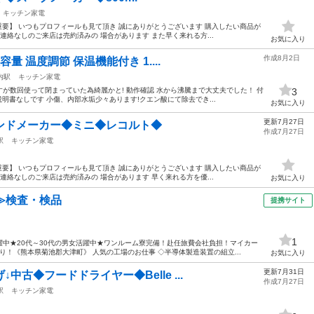
キッチン家電
重要】 いつもプロフィールも見て頂き 誠にありがとうございます 購入したい商品が
連絡なしのご来店は売約済みの 場合があります また早く来れる方...
お気に入り
作成8月2日
容量 温度調節 保温機能付き 1....
内駅
キッチン家電
が数回使って閉まっていた為綺麗かと! 動作確認 水から沸騰まで大丈夫でした！ 付
3
明書なしです 小傷、内部水垢少々あります!クエン酸にて除去でき...
お気に入り
更新7月27日
ンドメーカー◆ミニ◆レコルト◆
作成7月27日
駅
キッチン家電
重要】 いつもプロフィールも見て頂き 誠にありがとうございます 購入したい商品が
連絡なしのご来店は売約済みの 場合があります 早く来れる方を優...
お気に入り
≫検査・検品
提携サイト
1
中★20代～30代の男女活躍中★ワンルーム寮完備！赴任旅費会社負担！マイカー
！《熊本県菊池郡大津町》 人気の工場のお仕事 ◇半導体製造装置の組立...
お気に入り
更新7月31日
中古◆フードドライヤー◆Belle ...
作成7月27日
駅
キッチン家電