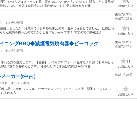
6
重要】 いつもプロフィールも見て頂き 誠にありがとうございます 購入したい商品が
連絡なしのご来店は売約済みの 場合があります 早く来れる方を優...
お気に入り
更新7月30日
作成7月27日
駅
キッチン家電
ど使用しましたが、冷蔵庫で十分対応出来たので、倉庫に保管してました。 仕様は写
7
らせた状態を撮ったのですが少し見づらいかもです！ ですので作動確認済...
お気に入り
更新7月25日
イニングBBQ◆減煙電気焼肉器◆ピーコック
作成7月25日
駅
キッチン家電
11
く来れる方を優先します。 【重要】 いつもプロフィールも見て頂き 誠にありがとう
お取り置きをお勧めします。 連絡なしのご来店は売約済みの 場合...
お気に入り
作成7月25日
フルメーカー(t中古）
中央駅
キッチン家電
少品 Ariete ワッフルメーカーデズニーミッキーマウス版 型番１９８１J ミ
りに来れる方
お気に入り