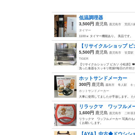
低温調理器
3,500円
鹿児島
鹿児島市
荒田八
タイマー
1100ｗ タイマー機能あり。 美品です。
【リサイクルショップ ピカソ 
5,500円
鹿児島
鹿児島市
笹貫駅
TIGER
【リサイクルショップ ピカソ 小松原】🍽️✨2
洗った食器をスッキリ乾燥‼️毎日の片付け
ホットサンドメーカー
300円
鹿児島
霧島市
隼人駅
キ
ホットサンドメーカー
大事に使用してましたが手放します。 
リラックマ ワッフルメ
1,600円
鹿児島
鹿児島市
二軒茶
リラックマ ワッフルメーカー 写真のも
くお願いします。
【AYA】中古◆ドウシシャ