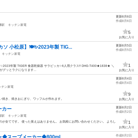
更新8月6日
作成8月6日
幡駅
キッチン家電
5
お気に入り
更新8月5日
小松原】🍽️✨2023年製 TIG...
作成8月5日
キッチン家電
1
023年製 TIGER 食器乾燥器 サラピッカ✨6人用クラス‼️ DHG-T400★1838★ ＼
がグッとラクになります...
お気に入り
更新8月4日
作成8月4日
ッチン家電
9
たい焼き、焼きおにぎり、ワッフルが作れます。
お気に入り
更新8月2日
ーカー
作成8月2日
屋駅
キッチン家電
のが全てです。 使った覚えはありません。 お気軽にお問い合わせください。 よろし
1
お気に入り
作成8月2日
◆スープメーカー◆800ml