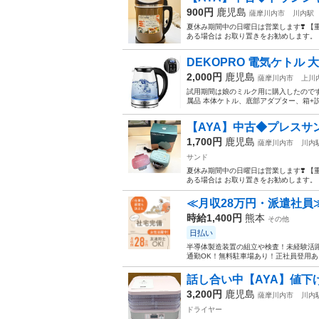
900円
鹿児島
薩摩川内市
川内駅
夏休み期間中の日曜日は営業します❣️ 【
ある場合は お取り置きをお勧めします。 
DEKOPRO 電気ケトル 大
2,000円
鹿児島
薩摩川内市
上川
試用期間は娘のミルク用に購入したのです
属品 本体ケトル、底部アダプター、箱+説
【AYA】中古◆プレスサ
1,700円
鹿児島
薩摩川内市
川内
サンド
夏休み期間中の日曜日は営業します❣️ 【
ある場合は お取り置きをお勧めします。 
≪月収28万円・派遣社員
時給1,400円
熊本
その他
日払い
半導体製造装置の組立や検査！未経験活躍
通勤OK！無料駐車場あり！正社員登用あり
話し合い中【AYA】値下げ↓
3,200円
鹿児島
薩摩川内市
川内
ドライヤー