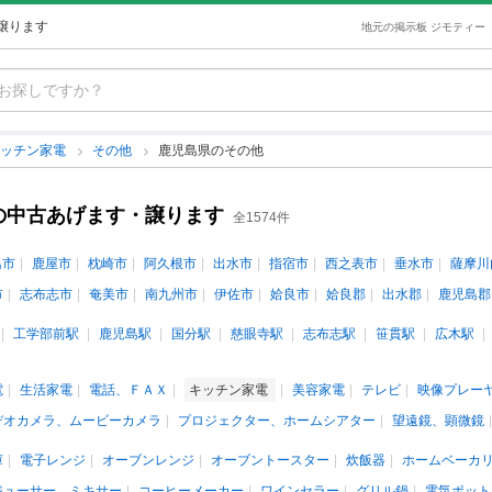
譲ります
地元の掲示板 ジモティー
キッチン家電
その他
鹿児島県のその他
の中古あげます・譲ります
全1574件
島市
鹿屋市
枕崎市
阿久根市
出水市
指宿市
西之表市
垂水市
薩摩川
市
志布志市
奄美市
南九州市
伊佐市
姶良市
姶良郡
出水郡
鹿児島郡
工学部前駅
鹿児島駅
国分駅
慈眼寺駅
志布志駅
笹貫駅
広木駅
電
生活家電
電話、ＦＡＸ
キッチン家電
美容家電
テレビ
映像プレー
デオカメラ、ムービーカメラ
プロジェクター、ホームシアター
望遠鏡、顕微鏡
庫
電子レンジ
オーブンレンジ
オーブントースター
炊飯器
ホームベーカ
ジューサー、ミキサー
コーヒーメーカー
ワインセラー
グリル鍋
電気ポット