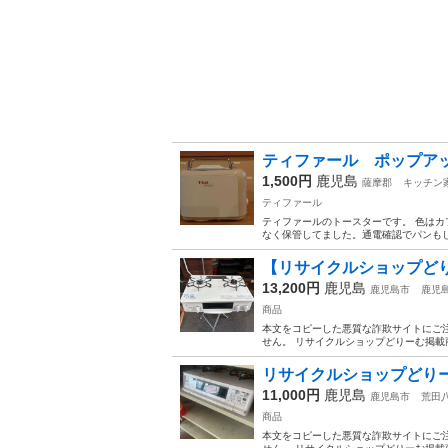
ティファール ポップア
1,500円
鹿児島
薩摩郡
キッチン
ティファール
ティファールのトースターです。 色はカ
なく保管してました。通電確認でパンも
【リサイクルショップどりーむ
13,200円
鹿児島
鹿児島市
鹿児
商品
本文をコピーした悪質な詐欺サイトにご
せん。 リサイクルショップどりーむ掲載商
リサイクルショップどりーむ
11,000円
鹿児島
鹿児島市
荒田
商品
本文をコピーした悪質な詐欺サイトにご