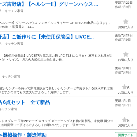
更新7月29日
ズ吉野店】【ヘルシー‼】グリーンハウス ...
作成7月9日
駅
キッチン家電
ルシー‼】グリーンハウス ノンオイルフライヤー GH‐KFRA の出品になります。
/60㎐ ・消費電力：14...
お気に入り
更新7月29日
】ご飯作りに【未使用保管品】LIVCE...
作成7月9日
駅
キッチン家電
未使用保管品】LIVCETRA 電気圧力鍋 LPC-T12 になります 材料を入れるだけ
パクトサイズ。 ガス火力式の圧力鍋と違い難...
お気に入り
更新7月8日
作成7月8日
キッチン家電
6
本 空シリンダーを持って家電量販店で新しいシリンダーと専用ボトルを購入すれば使
りますがそれでも大丈夫な方よろしくお願いします。
お気に入り
更新7月7日
 6点セット 全て新品
作成7月7日
キッチン家電
5
ハンドスプレー 玉巻PPテープ スコップ ガーデニング入れ物2個 新品、未使用 国分ジ
お時間守って頂ける方よろしくお願いいたします。 現金での...
お気に入り
≫機械操作・製造補助
提携サイト