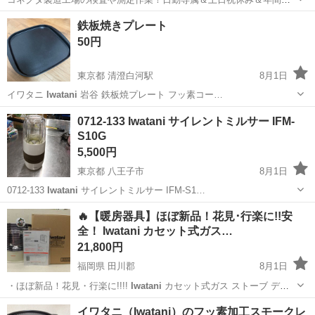
日128日★クリーンルーム内作業★マイカー通勤OK＆無料駐車場あり
茨城
常陸大宮市
静駅
その他
鉄板焼きプレート
★就業先食堂利用可！日払い制度あり！《茨城県常陸大宮市》 人気の
50円
工場のお仕事 ◇コネクタ製造工...
東京都 清澄白河駅
8月1日
イワタニ
Iwatani
岩谷 鉄板焼プレート フッ素コー…
東京
江東区
清澄白河駅
その他
鉄板焼き
0712-133 Iwatani サイレントミルサー IFM-
S10G
5,500円
東京都 八王子市
8月1日
0712-133
Iwatani
サイレントミルサー IFM-S1…
東京
八王子市
キッチン家電
ミルサー
🔥【暖房器具】ほぼ新品！花見･行楽に!!安
全！ Iwatani カセット式ガス…
21,800円
福岡県 田川郡
8月1日
・ほぼ新品！花見・行楽に!!!!
Iwatani
カセット式ガス ストーブ デカ
暖…
福岡
田川郡
季節、空調家電
買取
イワタニ（Iwatani）のフッ素加工スモークレ