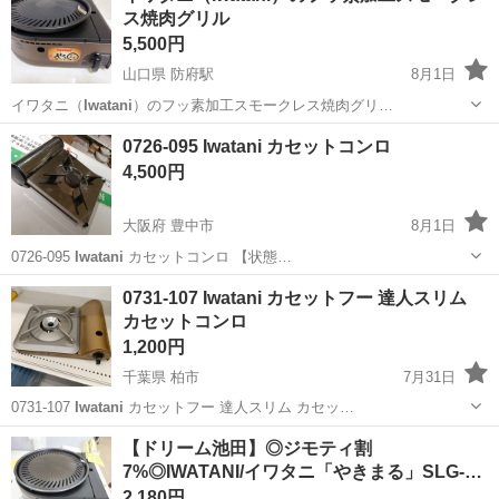
ス焼肉グリル
5,500円
山口県 防府駅
8月1日
イワタニ（
Iwatani
）のフッ素加工スモークレス焼肉グリ…
山口
防府市
防府駅
キッチン家電
0726-095 Iwatani カセットコンロ
4,500円
大阪府 豊中市
8月1日
0726-095
Iwatani
カセットコンロ 【状態…
大阪
豊中市
調理器具
Iwatani
0731-107 Iwatani カセットフー 達人スリム
カセットコンロ
1,200円
千葉県 柏市
7月31日
0731-107
Iwatani
カセットフー 達人スリム カセッ…
千葉
柏市
調理器具
Iwatani
【ドリーム池田】◎ジモティ割
7%◎IWATANI/イワタニ「やきまる」SLG-…
2,180円