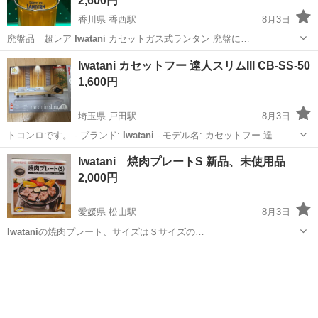
2,600円
香川県 香西駅
8月3日
廃盤品 超レア
Iwatani
カセットガス式ランタン 廃盤に…
香川
高松市
香西駅
その他
ランタン
Iwatani カセットフー 達人スリムIII CB-SS-50
1,600円
埼玉県 戸田駅
8月3日
トコンロです。 - ブランド:
Iwatani
- モデル名: カセットフー 達…
埼玉
戸田市
戸田駅
キッチン家電
Iwatani 焼肉プレートS 新品、未使用品
2,000円
愛媛県 松山駅
8月3日
Iwatani
の焼肉プレート、サイズはＳサイズの…
愛媛
松山市
松山駅
キッチン家電