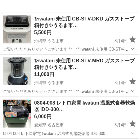
✨iwatani 未使用 CB-STV-DKD ガスストーブ
箱付き✨うるま市…
5,500円
沖縄県 うるま市
8月4日
ご覧いただきありがとうございます ** **
iwatani
未使用 CB-STV-
DKD ガスストーブ 箱付き ご覧になりたい方、 ご来店お待ちしており
沖縄
うるま市
家電
DKD
✨iwatani 未使用 CB-STV-MRD ガスストーブ
ます(^^)/ ...
箱付き✨うるま市…
11,000円
沖縄県 うるま市
8月4日
ご覧いただきありがとうございます ** **
iwatani
未使用 CB-STV-
MRD ガスストーブ 箱付き ご覧になりたい方、 ご来店お待ちしており
沖縄
うるま市
家電
0804-008 レトロ家電 Iwatani 温風式食器乾燥
ます(^^)/ ...
器 IDD-300…
6,000円
愛知県 名古屋市
8月4日
0804-008 レトロ家電
Iwatani
温風式食器乾燥器 IDD-300…