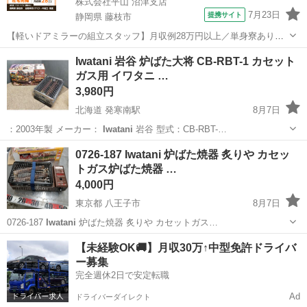
株式会社平山 沼津支店
7月23日
提携サイト
静岡県 藤枝市
【軽いドアミラーの組立スタッフ】月収例28万円以上／単身寮あり／
年間休日121日／初めてさんも安心のカンタン作業 【未経験歓迎】軽
静岡
藤枝市
その他
Iwatani 岩谷 炉ばた大将 CB-RBT-1 カセット
いドアミラーの組立スタッフ｜新設のキレイな工場◎男女活躍中！ 大
ガス用 イワタニ …
手自動車部品メーカーの新設工...
3,980円
北海道 発寒南駅
8月7日
：2003年製 メーカー：
Iwatani
岩谷 型式：CB-RBT-…
北海道
札幌市
発寒南駅
その他
Iwatani
0726-187 Iwatani 炉ばた焼器 炙りや カセッ
トガス炉ばた焼器 …
4,000円
東京都 八王子市
8月7日
0726-187
Iwatani
炉ばた焼器 炙りや カセットガス…
東京
八王子市
調理器具
Iwatani
【未経験OK🚚】月収30万↑中型免許ドライバ
ー募集
完全週休2日で安定転職
Ad
ドライバーダイレクト