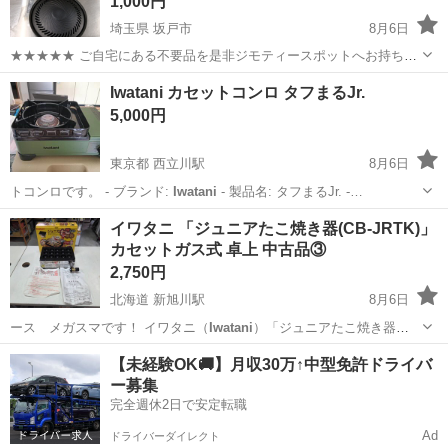
1,000円
埼玉県 坂戸市
8月6日
★★★★★ ご自宅にある不要品を是非ジモティースポットへお持ち込
みしませんか？ 家電、趣味・スポーツ・レジャー用品、こども用品、
埼玉
坂戸市
調理器具
Iwatani
Iwatani カセットコンロ タフまるJr.
衣料服飾品、生活雑貨、家具、本、CD・DVDなどが無料でまとめて持
5,000円
ち込めます！ ※詳細はこ...
東京都 西立川駅
8月6日
トコンロです。 - ブランド:
Iwatani
- 製品名: タフまるJr. -…
東京
昭島市
西立川駅
キッチン家電
イワタニ 「ジュニアたこ焼き器(CB-JRTK)」
カセットガス式 卓上 中古品③
2,750円
北海道 新旭川駅
8月6日
ース メガスマです！ イワタニ（
Iwatani
）「ジュニアたこ焼き器
（CB-JR…
北海道
旭川市
新旭川駅
調理器具
たこ焼き
【未経験OK🚚】月収30万↑中型免許ドライバ
ー募集
完全週休2日で安定転職
Ad
ドライバーダイレクト