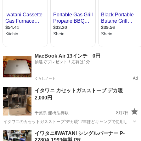
MacBook Air 13インチ 0円
抽選でプレゼント！応募は1分
Ad
くらしノート
イタワニ カセットガスストーブ デカ暖
2,000円
千葉県 船橋法典駅
8月7日
イタワニのカセットガスストーブ“デカ暖” 2年ほどキャンプで使用しま
した。 使用感、傷、汚れありますが、問題なく使えます。
千葉
船橋市
船橋法典駅
季節、空調家電
ガスストーブ
イワタニ/IWATANI シングルバーナー P-
https://www.
iwatani
.co.jp/jpn/consumer/products/...
2280A 1993年製 PR…