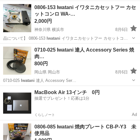
0806-153 Iwatani イワタニカセットフー カセ
ットコンロ WA-…
2,000円
神奈川県 横浜市
8月6日
品について】 0806-153
Iwatani
イワタニカセットフー カセットコ…
神奈川
横浜市
調理器具
Iwatani
0710-025 Iwatani 達人 Accessory Series 焼
肉…
800円
岡山県 岡山市
8月6日
0710-025
Iwatani
達人 Accessory Ser…
岡山
岡山市
調理器具
Iwatani
MacBook Air 13インチ 0円
抽選でプレゼント！応募は1分
Ad
くらしノート
0806-085 Iwatani 焼肉プレート CB-P-Y3 未
使用品