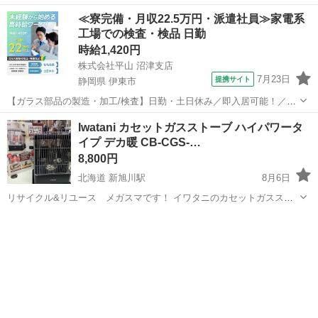
≪寮完備・月収22.5万円・派遣社員≫家電系
工場での検査・検品 日勤
時給1,420円
株式会社平山 沼津支店
7月23日
提携サイト
静岡県 伊東市
【ガラス部品の製造・加工/検査】日勤・土日休み／即入居可能！／伊
豆でのんびりライフ♪ ガラス部品の製造・加工/検査 【株式会社平山で
静岡
伊東市
その他
Iwatani カセットガスストーブ ハイパワータ
の正社員採用（無期雇用派遣）となります】 「2人で同じ職場で働き
イプ デカ暖 CB-CGS-…
たい」 「仕事も休みも一...
8,800円
北海道 新旭川駅
8月6日
リサイクル&リユース メガスマです！ イワタニのカセットガススト
ーブ CB-CGS-PTB になります。 ガスボンベを付けてテストしてみま
北海道
旭川市
新旭川駅
季節、空調家電
ガスストーブ
したが、特に問題なく点火、燃焼出来ました。 中古品になりますの
で、画像のとおり燃...