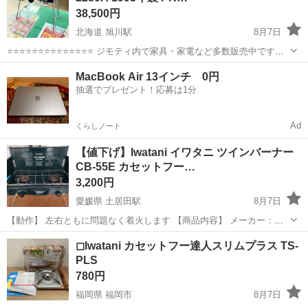
38,500円
北海道 旭川駅
8月7日
⭐⭐⭐⭐⭐⭐⭐⭐⭐⭐⭐⭐⭐⭐ ジモティ内で家具・家電など多数販売中です
⭐⭐⭐⭐⭐⭐⭐⭐⭐⭐⭐⭐⭐⭐ 【商品説明】 未チェック品。 中古品の為、キ
北海道
旭川市
旭川駅
その他
1993年製
MacBook Air 13インチ 0円
ズ、汚れあります。 店頭に陳列している...
抽選でプレゼント！応募は1分
Ad
くらしノート
【値下げ】Iwatani イワタニ ツインバーナー
CB-55E カセットフー…
3,200円
愛媛県 土居田駅
8月7日
【動作】 左右ともに問題なく着火します 【商品内容】 メーカー：イ
ワタニ 商品名：ツインバーナー(Twin Burner) モデル：『ForeWinds』
愛媛
松山市
土居田駅
その他
Iwatani
◻︎Iwatani カセットフー達人スリムプラス TS-
型番：CB-55E コンロ数：2口 仕様：圧電点火方式／ガス缶(C...
PLS
780円
福岡県 福岡市
8月7日