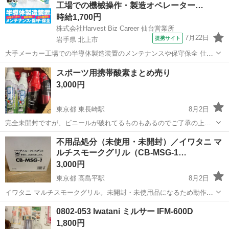
工場での機械操作・製造オペレーター…
時給1,700円
株式会社Harvest Biz Career 仙台営業所
7月22日
提携サイト
岩手県 北上市
大手メーカー工場での半導体製造装置のメンテナンスや保守保全 仕事
内容 ＼フラッシュメモリの製造を行う工場で半導体製造装置の保守・
岩手
北上市
その他
スポーツ用携帯酸素まとめ売り
点検のお仕事／ 新工場新設に伴い、請負現場の立ち上げを行います！
3,000円
※立ち上げ時期目安：2...
東京都 東長崎駅
8月2日
完全未開封ですが、ビニールが破れてるものもあるのでご了承の上で
お願いします。 ProFits 17本
IWATANI
の酸素缶が10本 他携帯酸素缶2
東京
豊島区
東長崎駅
その他
酸素
不用品処分（未使用・未開封）／イワタニ マ
本 引き取りに来て下さる方よろしくお願いします。
ルチスモークグリル（CB-MSG-1…
3,000円
東京都 高島平駅
8月2日
イワタニ マルチスモークグリル。未開封・未使用品になるため動作確
認はしておりません。外箱の裏に凹みあり。内容についてはメーカー
東京
板橋区
高島平駅
キッチン家電
イワタニ
0802-053 Iwatani ミルサー IFM-600D
ページを確認ください。不用品処分の為。直接引き取り可能な方を優
1,800円
先させていただきます。お気軽にお問い...