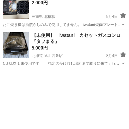
2,000円
三重県 北楠駅
8月4日
たこ焼き機は油慣らしのみで使用してません。
iwatani
焼肉プレートは
1度使用 使用済網1枚、未使用の網が1枚付きます ガスコンロやカセッ
三重
四日市市
北楠駅
調理器具
【未使用】 Iwatani カセットガスコンロ
トコンロで使用できます。
『タフまる』
5,000円
北海道 旭川四条駅
8月4日
CB-0DX-1 未使用です 指定の受け渡し場所まで取りに来てくれる
方のみ
北海道
旭川市
旭川四条駅
調理器具
Iwatani