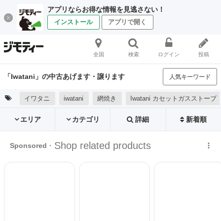
アプリならお得な情報を見逃さない！
インストール
アプリで開く
全国
検索
ログイン
投稿
「Iwatani」の中古あげます・譲ります
人気キーワード
イワタニ
iwatani
網焼き
Iwatani カセットガスストーブ
エリア
カテゴリ
詳細
新着順