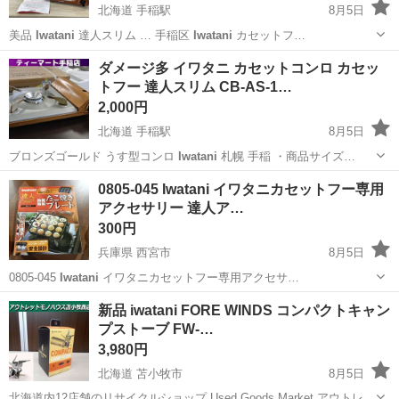
北海道 手稲駅
8月5日
美品
Iwatani
達人スリム … 手稲区
Iwatani
カセットフ…
北海道
札幌市
手稲駅
調理器具
Iwatani
ダメージ多 イワタニ カセットコンロ カセッ
トフー 達人スリム CB-AS-1…
2,000円
北海道 手稲駅
8月5日
ブロンズゴールド うす型コンロ
Iwatani
札幌 手稲 ・商品サイズ…
北海道
札幌市
手稲駅
調理器具
Iwatani
0805-045 Iwatani イワタニカセットフー専用
アクセサリー 達人ア…
300円
兵庫県 西宮市
8月5日
0805-045
Iwatani
イワタニカセットフー専用アクセサ…
兵庫
西宮市
調理器具
Iwatani
新品 iwatani FORE WINDS コンパクトキャン
プストーブ FW-…
3,980円
北海道 苫小牧市
8月5日
北海道内12店舗のリサイクルショップ Used Goods Market アウトレッ