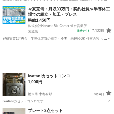
トモノハウス苫小牧西店です。 新品
iwatani
FORE WINDS コンパク
北海道
苫小牧市
その他
WINDS
≪寮完備・月収33万円・契約社員≫半導体工
トキャンプストーブ FW-CS01-JP 専...
場での組立・加工・プレス
時給1,450円
株式会社Harvest Biz Career 仙台営業所
7月22日
提携サイト
宮城県
寮費実質1万円台｜半導体装置の組立・検査｜未経験OK 仕事内容 ＼半
導体製造装置の組立・検査スタッフ／ 大手メーカー工場内で、半導体
宮城
その他
をつくるための装置を組み立てる仕事です。 タブレットや図面を確認
しながら、ドライバ...
iwataniカセットコンロ
1,000円
栃木県 宇都宮駅
8月4日
iwatani
カセットコンロです
栃木
宇都宮市
宇都宮駅
調理器具
プレート2点セット