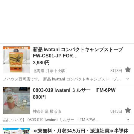
新品 Iwatani コンパクトキャンプストーブ
FW-CS01-JP FOR…
3,980円
北海道 月寒中央駅
8月3日
ノハウス西岡店です。 新品
Iwatani
コンパクトキャンプストーブ
FW…
北海道
札幌市
月寒中央駅
その他
WINDS
0803-019 Iwatani ミルサー IFM-6PW
800円
神奈川県 横浜市
8月3日
品について】 0803-019
Iwatani
ミルサー IFM-6PW …
神奈川
横浜市
キッチン家電
ミルサー
≪寮無料・月収34.5万円・派遣社員≫半導体