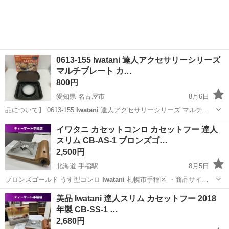
0613-155 Iwatani 達人アクセサリーシリーズ
マルチプレート カ…
800円
愛知県 名古屋市
8月6日
品について】 0613-155
Iwatani
達人アクセサリーシリーズ マルチ…
愛知
名古屋市
調理器具
リユース
イワタニ カセットコンロ カセットフー 達人
スリム CB-AS-1 ブロンズゴ…
2,500円
北海道 手稲駅
8月5日
ブロンズゴールド うす型コンロ
Iwatani
札幌市手稲区 ・商品サイ…
北海道
札幌市
手稲駅
調理器具
Iwatani
美品 Iwatani 達人スリム カセットフー 2018
年製 CB-SS-1 …
2,680円