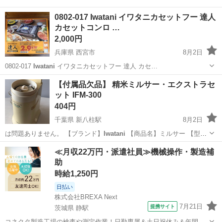
0802-017 Iwatani イワタニカセットフー 達人
カセットコンロ …
2,000円
兵庫県 西宮市
8月2日
0802-017
Iwatani
イワタニカセットフー 達人 カセ…
兵庫
西宮市
調理器具
Iwatani
【付属品欠品】 精米ミルサー・エクストラセ
ット IFM-300
404円
千葉県 新八柱駅
8月2日
は問題ありません。 【ブランド】
Iwatani
【商品名】ミルサー 【型
番】IF…
千葉
松戸市
新八柱駅
調理器具
≪月収22万円・派遣社員≫機械操作・製造補
助
時給1,250円
日払い
株式会社BREXA Next
7月21日
提携サイト
茨城県 静駅
コネクタ製造工場の検査や測定作業！日勤専属＆土日祝休み＆年間休