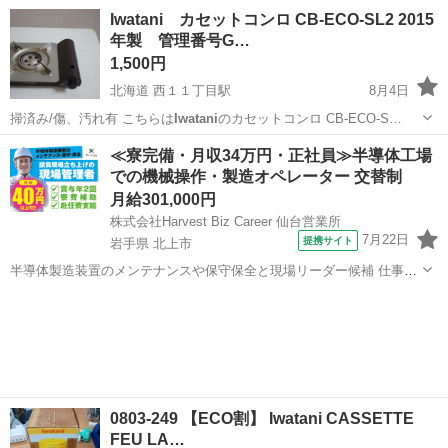
愛知
名古屋市
キッチン家電
Iwatani
Iwatani カセットコンロ CB-ECO-SL2 2015
年製 管理番号G…
1,500円
北海道 西１１丁目駅
8月4日
掃済み/傷、汚れ有 こちらは
Iwatani
のカセットコンロ CB-ECO-S…
北海道
札幌市
西１１丁目駅
キッチン家電
≪寮完備・月収34万円・正社員≫半導体工場
での機械操作・製造オペレーター 交替制
カセットコンロ
月給301,000円
株式会社Harvest Biz Career 仙台営業所
7月22日
提携サイト
岩手県 北上市
半導体製造装置のメンテナンスや保守保全と現場リーダー候補 仕事内
容 ＼フラッシュメモリの製造を行う工場で半導体製造装置の保守・点
岩手
北上市
その他
検のお仕事／ 【主な業務】 フラッシュメモリなどに使用される「半導
体」。 その半導体を...
0803-249 【ECO割】 Iwatani CASSETTE
FEU LA…