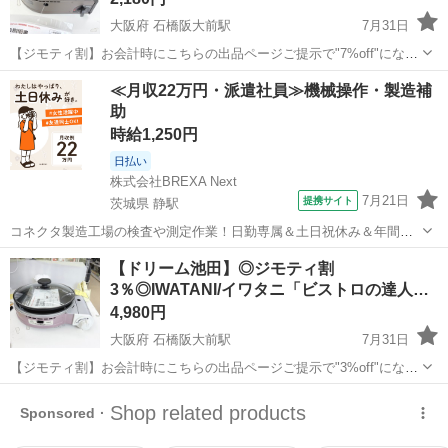
大阪府 石橋阪大前駅
7月31日
【ジモティ割】お会計時にこちらの出品ページご提示で"7%off"になる
よ♡ 〇商品情報〇 【状態】中古品！プレート裏使用感強めです！動作
大阪
池田市
石橋阪大前駅
キッチン家電
ドリーム
≪月収22万円・派遣社員≫機械操作・製造補
確認&簡易清掃済みです♪ 【サイズ】（約）幅30.3cm 高さ14.9cm 奥
助
行27...
時給1,250円
日払い
株式会社BREXA Next
7月21日
提携サイト
茨城県 静駅
コネクタ製造工場の検査や測定作業！日勤専属＆土日祝休み＆年間休
日128日★クリーンルーム内作業★マイカー通勤OK＆無料駐車場あり
茨城
常陸大宮市
静駅
その他
【ドリーム池田】◎ジモティ割
★就業先食堂利用可！日払い制度あり！《茨城県常陸大宮市》 人気の
3％◎IWATANI/イワタニ「ビストロの達人」
工場のお仕事 ◇コネクタ製造工...
ピ…
4,980円
大阪府 石橋阪大前駅
7月31日
【ジモティ割】お会計時にこちらの出品ページご提示で"3%off"になる
よ♡ 〇商品情報〇 【状態】未使用品です♪ 【保証】3ヶ月 お鍋付き
大阪
池田市
石橋阪大前駅
キッチン家電
ドリーム
で、未使用品と大変おすすめ♡ ↓↓必ずお読みください↓↓ ●商品に関し
て →詳...