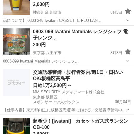
2,000円
神奈川県 川崎市
8月3日
品について】 0803-249
Iwatani
CASSETTE FEU LAN…
神奈川
川崎市
その他
Iwatani
0803-099 Iwatani Materials レンジシェフ 電
子レンジ…
200円
東京都 八王子市
8月3日
0803-099
Iwatani
Materials レンジシェフ…
東京
八王子市
調理器具
Iwatani
交通誘導警備・歩行者案内/週1日・日払い
OK/板橋区高島平
日給1万2,500円～
MM SECURITY メディアマート株式会社
東京都 板橋区
スポンサー：求人ボックス
06月04日
【仕事内容】東京都内(主に板橋区周辺)等における、交通誘導警備のお
仕事です。 日給1万2500円以上の高収入に加え、日払い制度も完備し
アルバイト・パート / 契約社員
超希少！[iwatani] カセットガス式ランタン
ています。 ファン付きベスト支給など無理なく働ける環境で、未経験
CB-100
スタートのスタッフが多数在籍して...