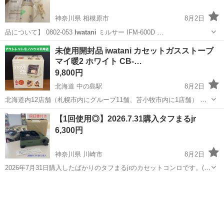
神奈川県 相模原市
8月2日
品について】 0802-053
Iwatani
ミルサー IFM-600D …
神奈川
相模原市
キッチン家電
ミルサー
未使用開封品 iwatani カセットガスストーブ
マイ暖2 ホワイト CB-…
9,800円
北海道 中の島駅
8月2日
北海道内12店舗（札幌市内にグループ11舗、苫小牧市内に1店舗） 総
合リサイクルショップ ★ユーズドグッズマーケット★ アウトレットモ
北海道
札幌市
中の島駅
季節、空調家電
【1回使用◎】2026.7.31購入タフまるjr
ノハウス平岸店です。 未使用開封品
iwatani
カセットガスストーブ
6,300円
マ...
神奈川県 川崎市
8月2日
2026年7月31日購入したばかりのタフまるjrのカセットコンロです。(購
入日が記載された保証書もあります) コンパクトながらも高火力、持ち
神奈川
川崎市
キッチン家電
カセットコンロ
運び用ケース付きでキャンプやアウトドアに便利です。 家でも問題な
く使えます。 ホ...