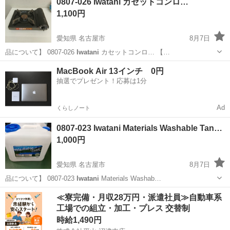
0807-026 Iwatani カセットコンロ…
1,100円
愛知県 名古屋市
8月7日
品について】 0807-026
Iwatani
カセットコンロ… 【…
愛知
名古屋市
調理器具
Iwatani
MacBook Air 13インチ 0円
抽選でプレゼント！応募は1分
Ad
くらしノート
0807-023 Iwatani Materials Washable Tan…
1,000円
愛知県 名古屋市
8月7日
品について】 0807-023
Iwatani
Materials Washab…
愛知
名古屋市
その他
Iwatani
≪寮完備・月収28万円・派遣社員≫自動車系
工場での組立・加工・プレス 交替制
時給1,490円