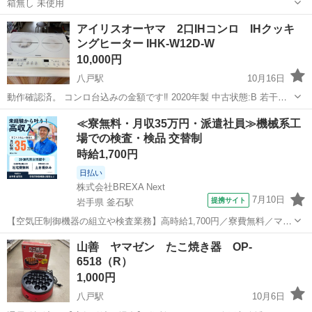
箱無し 未使用
青森
北津軽郡
陸奥鶴田駅
キッチン家電
アイリスオーヤマ 2口IHコンロ IHクッキ
ングヒーター IHK-W12D-W
ドラゴンボールヒーローズ
10,000円
八戸駅
10月16日
動作確認済。 コンロ台込みの金額です‼️ 2020年製 中古状態:B 若干の
使用感あり 【店舗引渡の場合】 住所:〒039-1105 八戸市八幡五日町31-
青森
八戸市
八戸駅
キッチン家電
コンロ
≪寮無料・月収35万円・派遣社員≫機械系工
1 営業時間:9時〜17時 定休日:水曜日・その他不定休もあり ...
場での検査・検品 交替制
時給1,700円
日払い
株式会社BREXA Next
7月10日
提携サイト
岩手県 釜石駅
【空気圧制御機器の組立や検査業務】高時給1,700円／寮費無料／マイ
カー通勤OK＆工場敷地内に無料駐車場あり 人気の工場のお仕事 ◇空
岩手
釜石市
釜石駅
その他
山善 ヤマゼン たこ焼き器 OP-
気圧制御機器（シリンダ、バルブ等）の製造・組立、検査、梱包、入
6518（R）
出荷業務◇ ＊大手メーカー...
1,000円
八戸駅
10月6日