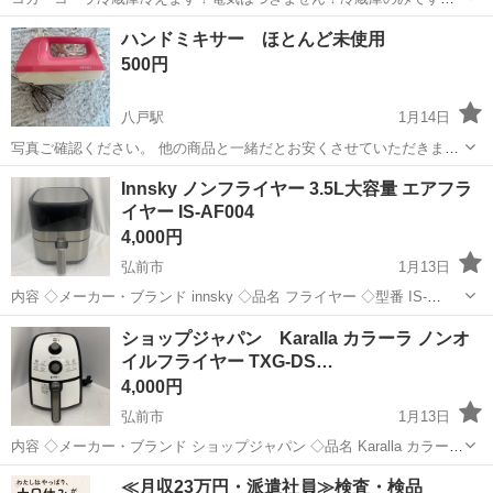
☺
青森
青森市
浪岡駅
キッチン家電
ハンドミキサー ほとんど未使用
500円
八戸駅
1月14日
写真ご確認ください。 他の商品と一緒だとお安くさせていただきま
す。
青森
八戸市
八戸駅
キッチン家電
ハンドミキサー
Innsky ノンフライヤー 3.5L大容量 エアフラ
イヤー IS-AF004
4,000円
弘前市
1月13日
内容 ◇メーカー・ブランド innsky ◇品名 フライヤー ◇型番 IS-
AF004 ◇詳細 動作確認済みです。 全て早いもの勝ちとなります。 取
青森
弘前市
キッチン家電
Innsky
ショップジャパン Karalla カラーラ ノンオ
引日時が早い方にお譲り致します。
イルフライヤー TXG-DS…
4,000円
弘前市
1月13日
内容 ◇メーカー・ブランド ショップジャパン ◇品名 Karalla カラーラ
ノンオイルフライヤー ◇型番 TXG-DS14-2 ◇詳細 動作確認済み 全て
青森
弘前市
キッチン家電
TXG
≪月収23万円・派遣社員≫検査・検品
早いもの勝ちとなります。 取引日時が早い方にお譲り致...