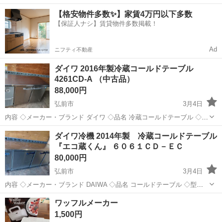
務！嬉しい寮費無料！ワンルーム寮完備★マイカー通勤OK＆工場敷地
岩手
釜石市
釜石駅
その他
【格安物件多数✨】家賃4万円以下多数
内に無料駐車場あり★！《岩手県釜石市》 人気の工場のお仕事 ◇空気
【保証人ナシ】賃貸物件多数掲載！
圧制御機器（シリンダ、バルブ...
Ad
ニフティ不動産
ダイワ 2016年製冷蔵コールドテーブル
4261CD-A （中古品）
88,000円
弘前市
3月4日
内容 ◇メーカー・ブランド ダイワ ◇品名 冷蔵コールドテーブル ◇型
番 4261CD-A ◇詳細 動作確認済み。 現金でのお支払いも可能です。
青森
弘前市
キッチン家電
コールド
ダイワ冷機 2014年製 冷蔵コールドテーブル
配送も可能ですので、お気軽にご相談ください。 全て早いもの勝ち...
『エコ蔵くん』 ６０６１ＣＤ－ＥＣ
80,000円
弘前市
3月4日
内容 ◇メーカー・ブランド DAIWA ◇品名 コールドテーブル ◇型番
6061CD-EC ◇詳細 動作確認済み。 現金でのお支払いも可能です。 配
青森
弘前市
キッチン家電
コールド
ワッフルメーカー
送も可能ですので、お気軽にご相談ください。 全て早いもの勝ち...
1,500円