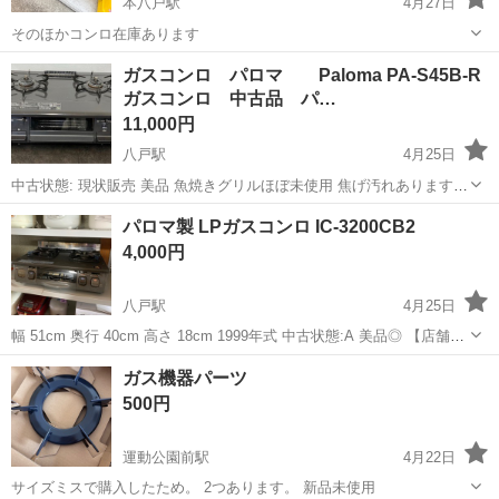
本八戸駅
4月27日
そのほかコンロ在庫あります
青森
八戸市
本八戸駅
キッチン家電
コンロ
ガスコンロ パロマ Paloma PA-S45B-R
ガスコンロ 中古品 パ…
11,000円
八戸駅
4月25日
中古状態: 現状販売 美品 魚焼きグリルほぼ未使用 焦げ汚れあります
が、簡単な清掃で取れます。 【店舗引渡の場合】 住所:〒039-1105 八
青森
八戸市
八戸駅
キッチン家電
パロマ
パロマ製 LPガスコンロ IC-3200CB2
戸市八幡五日町31-1 営業時間:9時〜17時 定休日:水曜日・その他不...
4,000円
八戸駅
4月25日
幅 51cm 奥行 40cm 高さ 18cm 1999年式 中古状態:A 美品◎ 【店舗引
渡の場合】 住所:〒039-1105 八戸市八幡五日町31-1 営業時間:9時〜17
青森
八戸市
八戸駅
キッチン家電
パロマ
ガス機器パーツ
時 定休日:水曜日・その他不定休もあり ...
500円
運動公園前駅
4月22日
サイズミスで購入したため。 2つあります。 新品未使用