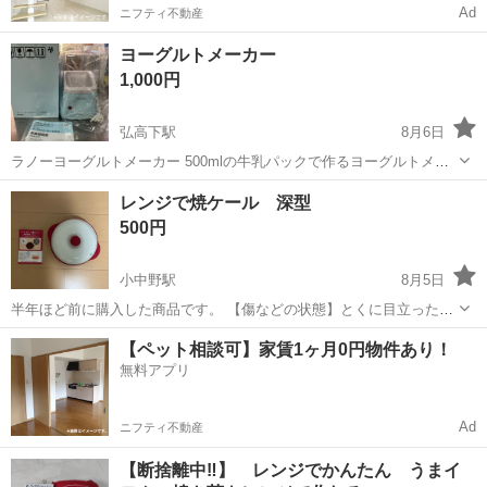
Ad
ニフティ不動産
ヨーグルトメーカー
1,000円
弘高下駅
8月6日
ラノーヨーグルトメーカー 500mlの牛乳パックで作るヨーグルトメー
カーです。 1度だけ使用しました。
青森
弘前市
弘高下駅
キッチン家電
レンジで焼ケール 深型
500円
小中野駅
8月5日
半年ほど前に購入した商品です。 【傷などの状態】とくに目立った傷
はありません。 【アピールポイント】状態はいいのでまだまだ使えま
青森
八戸市
小中野駅
キッチン家電
【ペット相談可】家賃1ヶ月0円物件あり！
す！ 【希望取引場所】八戸市新井田字後庵21-5 プリメーラIIIの前
無料アプリ
【希望取引日時】8月5...
Ad
ニフティ不動産
【断捨離中‼️】 レンジでかんたん うまイ