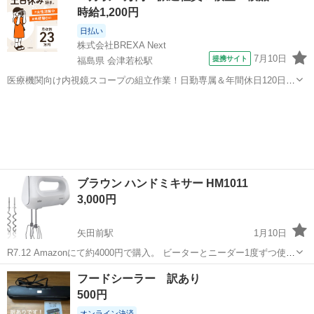
時給1,200円
日払い
株式会社BREXA Next
7月10日
提携サイト
福島県 会津若松駅
医療機関向け内視鏡スコープの組立作業！日勤専属＆年間休日120日
★◎20代～40代の男女活躍中！送迎あり！マイカー通勤OK◎無料駐車
福島
会津若松市
会津若松駅
その他
場あり★日払いあり◎空調完備で快適作業！《福島県会津若松市》 人
気の工場のお仕事 ◇医療機...
ブラウン ハンドミキサー HM1011
3,000円
矢田前駅
1月10日
R7.12 Amazonにて約4000円で購入。 ビーターとニーダー1度ずつ使
用。 使用回数少ないので美品です。 ニーダーが初めてで上手く使いこ
青森
青森市
矢田前駅
キッチン家電
ニーダー
フードシーラー 訳あり
なせなかったのと、ビーターも慣れない形状だった為、動作良好でし
500円
たがお譲りすること...
オンライン決済