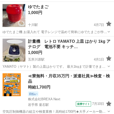
青森
弘前市
運動公園前駅
キッチン家電
ガス機器
ゆでたまご
1,000円
十川駅
4月7日
ゆでたまご機 お湯入れて 電子レンジで温めて簡単にゆでたまごが作れ
ます 税込み1000円でお売りしてます 即対応可能です お気軽にお問い
青森
五所川原市
十川駅
キッチン家電
ゆでたまご
計量機 レトロ YAMATO 上皿 はかり 1kg ア
合わせください お譲りします
ナログ 電池不要 キッチ…
1,000円
五所川原駅
4月1日
YAMATO（ヤマト）製の上皿はかりです。 最大1kgまで計量できま
す。 アナログタイプなので電池不要、シンプルで使いやすいです。 料
青森
五所川原市
五所川原駅
キッチン家電
上皿はかり
≪寮無料・月収35万円・派遣社員≫検査・検
理・お菓子作り・パン作りなどにおすすめです。 多少の使用感はあり
品
ますが、目立つ大きな傷...
時給1,700円
日払い
株式会社BREXA Next
7月10日
提携サイト
岩手県 釜石駅
空気圧制御機器の組立や検査業務！高時給1700円★大手メーカー勤