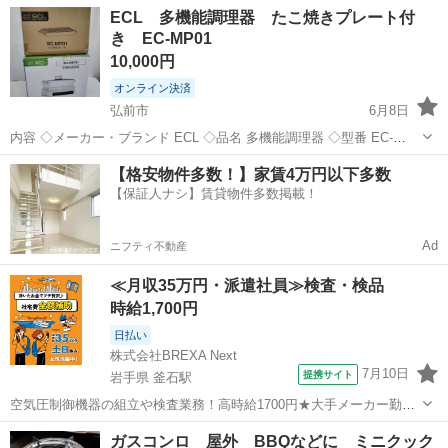
青森
黒石市
キッチン家電
電気圧力鍋
ECL 多機能調理器 たこ焼きプレート付
れるのでボタンを押すだけで料理が完成！ 3.材料入れたら、調理の種
き EC-MP01
類を選んでボタン...
10,000円
オンライン決済
弘前市
6月8日
内容 ◇メーカー・ブランド ECL ◇品名 多機能調理器 ◇型番 EC-
MP01 ◇詳細 動作確認済み。 現金でのお支払いも可能です。 配送も
青森
弘前市
キッチン家電
【格安物件多数！】家賃4万円以下多数
可能ですので、お気軽にご相談ください。 ◇配送について お買い上
【保証人ナシ】賃貸物件多数掲載！
げ...
Ad
ニフティ不動産
≪月収35万円・派遣社員≫検査・検品
時給1,700円
日払い
株式会社BREXA Next
7月10日
提携サイト
岩手県 釜石駅
空気圧制御機器の組立や検査業務！高時給1700円★大手メーカー勤
務！嬉しい寮費無料！ワンルーム寮完備★マイカー通勤OK＆工場敷地
岩手
釜石市
釜石駅
その他
ガスコンロ 屋外 BBQなどに ミニクック
内に無料駐車場あり★！《岩手県釜石市》 人気の工場のお仕事 ◇空気