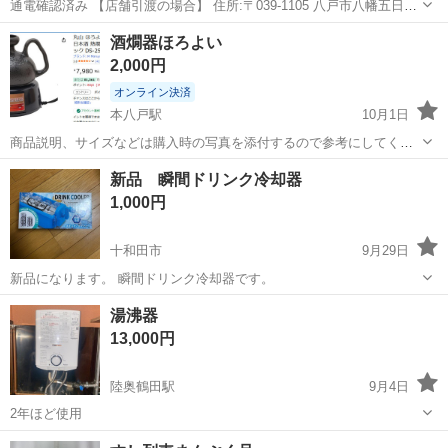
通電確認済み 【店舗引渡の場合】 住所:〒039-1105 八戸市八幡五日町
31-1 営業時間:9時〜17時 定休日:水曜日・その他不定休もあり 配送も
青森
八戸市
八戸駅
キッチン家電
ヤマゼン
酒燗器ほろよい
可能です。 AT軽トラックの貸し出しも可能です。 ガソリン代別途...
2,000円
オンライン決済
本八戸駅
10月1日
商品説明、サイズなどは購入時の写真を添付するので参考にしてくだ
さい。購入して10か月ほど経ちましたが、お酒を飲むのをやめたため
青森
八戸市
本八戸駅
キッチン家電
ほろよい
新品 瞬間ドリンク冷却器
2-3回使用しただけです。卓上で熱燗をつけることもできますし、保温
1,000円
しながらゆっくりお酒を飲むことが...
十和田市
9月29日
新品になります。 瞬間ドリンク冷却器です。
青森
十和田市
キッチン家電
冷却器
湯沸器
13,000円
陸奥鶴田駅
9月4日
2年ほど使用
青森
北津軽郡
陸奥鶴田駅
キッチン家電