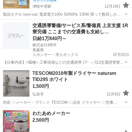
津軽中里駅
12月19日
製品モデル toyo-vac 電源電力100v 50/60Hz 135W 買って数回しか使
っていませんが はがしてはいけないシールを はがして使ってしまって
青森
五所川原市
津軽中里駅
キッチン家電
交通誘導警備/サービス系/警備員 上京支援 1R
こげてしまいました。 一応使えはしますが 焦げているので使うと...
寮完備 ここまでの交通費も支給し…
フードシーラー
日給1万840円～
株式会社MKR
青森県
スポンサー：求人ボックス
07月01日
【仕事内容】<職種> 工事現場などの交通誘導 [ア・パ]12交通誘導警
備、サービスその他、警備員 <雇用形態> アルバイト・パート <給与>
アルバイト・パート
TESCOM2018年製ドライヤー naturam
[ア・パ]1日給10,840円～、2日給12,690円～ 交通費: 一律支給(1日
TID295 ホワイト
1,0...
1,500円
弘前市
12月9日
内容 ◇メーカー・ブランド TESCOM ◇品名 ドライヤー ◇型番
TID295 ◇詳細 動作確認済み。 現金でのお支払いも可能です。 配送も
青森
弘前市
キッチン家電
ドライヤー
わたあめメーカー
可能ですので、お気軽にご相談ください。 全て早いもの勝ちとなりま
2,500円
す...