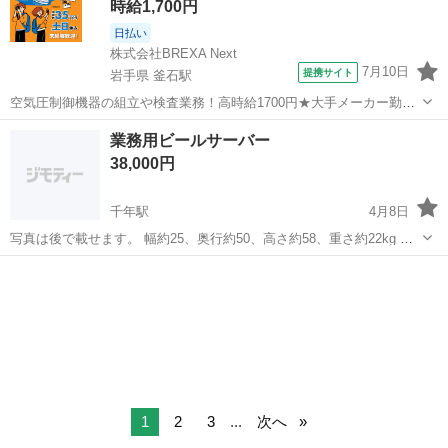
時給1,700円
日払い
株式会社BREXA Next
7月10日
提携サイト
岩手県 釜石駅
空気圧制御機器の組立や検査業務！高時給1700円★大手メーカー勤
務！嬉しい寮費無料！ワンルーム寮完備★マイカー通勤OK＆工場敷地
岩手
釜石市
釜石駅
その他
業務用ビールサーバー
内に無料駐車場あり★！《岩手県釜石市》 人気の工場のお仕事 ◇空気
38,000円
圧制御機器（シリンダ、バルブ...
千年駅
4月8日
写真は後で載せます。 幅約25、奥行約50、高さ約58、重さ約22kg 結
構大型です。 アサヒ、サッポロ、キリン使用可 洗浄樽もお付けしま
青森
弘前市
千年駅
キッチン家電
ビールサーバー
す。 酒屋さんで炭酸ガス(ミドボン)とビール樽を購入するとすぐ使え
ます。
1
2
3
...
次へ