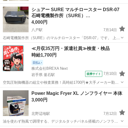
シュアー SURE マルチロースター DSR-07
石崎電機製作所（SURE）…
4,000円
八戸駅
7月14日
石崎電機製作所（SURE）のマルチロースター「DSR-07」です。 上下
のヒーター切り替えにより、魚の裏返し不要で両面焼きが可能です。
青森
八戸市
八戸駅
キッチン家電
ヒーター
≪月収35万円・派遣社員≫検査・検品
煙やにおいを抑えるフィルターが搭載されています。 通電確認済み
時給1,700円
2007年製 場所→...
日払い
株式会社BREXA Next
7月10日
提携サイト
岩手県 釜石駅
空気圧制御機器の組立や検査業務！高時給1700円★大手メーカー勤
務！嬉しい寮費無料！ワンルーム寮完備★マイカー通勤OK＆工場敷地
岩手
釜石市
釜石駅
その他
Power Magic Fryer XL ノンフライヤー 本体
内に無料駐車場あり★！《岩手県釜石市》 人気の工場のお仕事 ◇空気
3,000円
圧制御機器（シリンダ、バルブ...
北野辺地駅
7月12日
油を使わず熱風で調理する、デジタルタッチパネル搭載のノンフライ
ヤーです。 - ブランド: Power Magic Fryer XL - 容量: 2.4クォート - 調