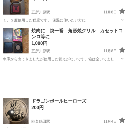
五所川原駅
11月8日
１、２度使用した程度です。 保温に使いたい方に
青森
五所川原市
五所川原駅
キッチン家電
焼肉に 焼一番 角形焼グリル カセットコ
ンロ等に
1,000円
五所川原駅
11月8日
車庫から出てきましたが使用した覚えがないです。箱は空いてました
が袋に入ってました。 欲しい方どうぞ
青森
五所川原市
五所川原駅
キッチン家電
カセットコンロ
ドラゴンボールヒーローズ
200円
陸奥鶴田駅
11月4日