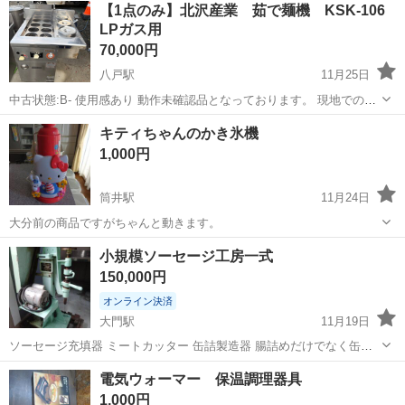
宮城
泉中央駅
その他
【1点のみ】北沢産業 茹で麺機 KSK-106
備！作業着無償貸与◎食堂利用可★《宮城県黒川郡大和町》 人気の工
LPガス用
場のお仕事 ◇半導体製造設備...
70,000円
八戸駅
11月25日
中古状態:B- 使用感あり 動作未確認品となっております。 現地での直
接ご確認大歓迎です！ 【店舗引渡の場合】 住所:〒039-1105 八戸市八
青森
八戸市
八戸駅
キッチン家電
LPガス
キティちゃんのかき氷機
幡五日町31-1 営業時間:9時〜17時 定休日:水曜日・その他不定休もあ...
1,000円
筒井駅
11月24日
大分前の商品ですがちゃんと動きます。
青森
青森市
筒井駅
キッチン家電
かき氷
小規模ソーセージ工房一式
150,000円
オンライン決済
大門駅
11月19日
ソーセージ充填器 ミートカッター 缶詰製造器 腸詰めだけでなく缶詰
にする事で日持ちします。スパムを作る事ができます。
青森
十和田市
大門駅
キッチン家電
ソーセージ
電気ウォーマー 保温調理器具
1,000円