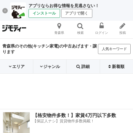
アプリならお得な情報を見逃さない！
インストール
アプリで開く
青森県
検索
ログイン
投稿
青森県のその他(キッチン家電)の中古あげます・譲
人気キーワード
ります
エリア
ジャンル
詳細
新着順
【格安物件多数！】家賃4万円以下多数
【保証人ナシ】賃貸物件多数掲載！