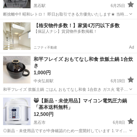
黒石駅
6月25日
断捨離中‼️ 昭和レトロ！ 即日お取引できる方優先いたします★ 当時流
行ったのではないでしょうか 工具箱 お針箱 魚釣りケース サムシング
青森
黒石市
黒石駅
キッチン家電
針箱
【格安物件多数！】家賃4万円以下多数
黒石駅にてお取引をお願いいたします🙂‍↕️
【保証人ナシ】賃貸物件多数掲載！
Ad
ニフティ不動産
和平フレイズ おもてなし和食 炊飯土鍋 1合炊
き
1,000円
中央弘前駅
6月19日
和平フレイズ 炊飯土鍋 ごはん おもてなし和食 1合炊き ガス火 電子レ
ンジ OR-7108 数える程度しか使用しておらず、数年自宅で保管してま
青森
弘前市
中央弘前駅
キッチン家電
土鍋
😸【新品・未使用品】マイコン電気圧力鍋
した。 蓋の一部分に欠けがございます。画像4でご確認下さいませ。
「基本送料無料」
箱、取説ござ...
12,500円
黒石市
6月8日
◎新品・未使用品ですが中身確認のため一度開封しています 1.マイコ
ン機能で楽々クッキング 2.マイコンが加圧・火加減を自動調節してく