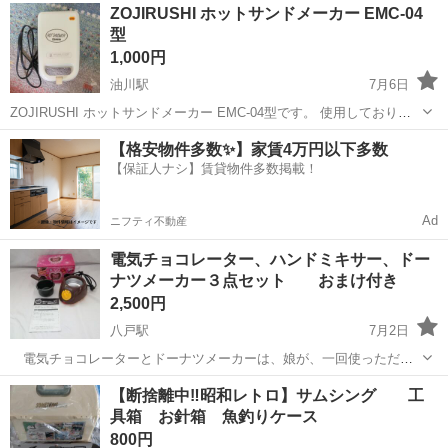
青森
上北郡
北野辺地駅
キッチン家電
ZOJIRUSHI ホットサンドメーカー EMC-04
理機能: 4つのプリセットプログラム - 操作パネル: ...
型
1,000円
油川駅
7月6日
ZOJIRUSHI ホットサンドメーカー EMC-04型です。 使用しておりま
せんでしたが、傷や汚れ、日焼けが少しあります。 通電確認と温度が
青森
青森市
油川駅
キッチン家電
【格安物件多数✨】家賃4万円以下多数
熱くなることの確認は出来ております。 古い機械ですので、ご理解頂
【保証人ナシ】賃貸物件多数掲載！
ける方のご購入お...
Ad
ニフティ不動産
電気チョコレーター、ハンドミキサー、ドー
ナツメーカー３点セット おまけ付き
2,500円
八戸駅
7月2日
電気チョコレーターとドーナツメーカーは、娘が、一回使っただけ
で、しまい込んでいました。 「手作りチョコは、適切な温度で溶か
青森
八戸市
八戸駅
キッチン家電
チョコ
【断捨離中‼️昭和レトロ】サムシング 工
さないと、風味が無くなる」と、こだわっていましたが、飽きてしま
具箱 お針箱 魚釣りケース
ったようです。 ハンドミキサーは、ヒ...
800円