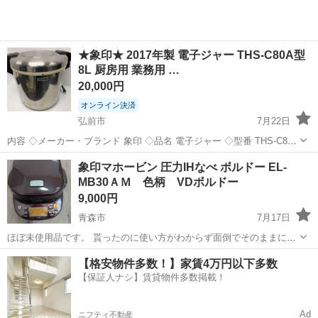
★象印★ 2017年製 電子ジャー THS-C80A型
8L 厨房用 業務用 …
20,000円
オンライン決済
弘前市
7月22日
内容 ◇メーカー・ブランド 象印 ◇品名 電子ジャー ◇型番 THS-C80A
◇詳細 動作確認済みです。 現金でのお支払いも可能です。 配送も可
青森
弘前市
キッチン家電
C80
象印マホービン 圧力IHなべ ボルドー EL-
能ですので、お気軽にご相談ください。 ◇配送について お買い上げ...
MB30ＡＭ 色柄 VDボルドー
9,000円
青森市
7月17日
ほぼ未使用品です。 貰ったのに使い方がわからず面倒でそのままにし
ていました。
青森
青森市
キッチン家電
【格安物件多数！】家賃4万円以下多数
【保証人ナシ】賃貸物件多数掲載！
Ad
ニフティ不動産