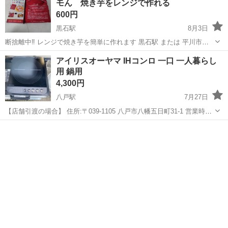
モん 焼き芋をレンジで作れる
600円
黒石駅
8月3日
断捨離中‼️ レンジで焼き芋を簡単に作れます 黒石駅 または 平川市
（月曜日火曜日以外の平日夕方、土日要相談にてお取引できる方でお
青森
黒石市
黒石駅
キッチン家電
焼き芋
アイリスオーヤマ IHコンロ 一口 一人暮らし
願いいたします🙂‍↕️）
用 鍋用
4,300円
八戸駅
7月27日
【店舗引渡の場合】 住所:〒039-1105 八戸市八幡五日町31-1 営業時
間:9時〜17時 定休日:水曜日・その他不定休もあり ※商品はすべて店
青森
八戸市
八戸駅
キッチン家電
頭販売もしております。 お取引メッセージ中のやり取りであっても ご
来店購...