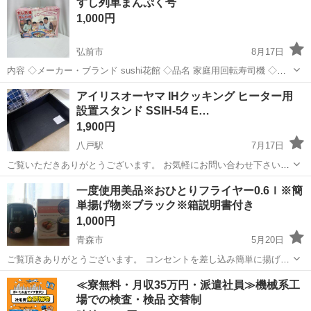
すし列車まんぷく号
1,000円
弘前市
8月17日
内容 ◇メーカー・ブランド sushi花館 ◇品名 家庭用回転寿司機 ◇型
番 ◇詳細 動作確認済み！ 美品！！ 全て早いもの勝ちとなります。 取
青森
弘前市
キッチン家電
回転寿司
アイリスオーヤマ IHクッキング ヒーター用
引日時が早い方にお譲り致します。
設置スタンド SSIH-54 Ε…
1,900円
八戸駅
7月17日
ご覧いただきありがとうございます。 お気軽にお問い合わせ下さい。
【店舗引渡の場合】 住所:〒039-1105 八戸市八幡五日町31-1 営業時
青森
八戸市
八戸駅
キッチン家電
アイリスオーヤマ
一度使用美品※おひとりフライヤー0.6ｌ※簡
間:9時〜17時 定休日:水曜日・その他不定休もあり！
単揚げ物※ブラック※箱説明書付き
1,000円
青森市
5月20日
ご覧頂きありがとうございます。 コンセントを差し込み簡単に揚げ物
が出来る専用機器です。80℃〜190℃まで温度調節可能です。 一度使
青森
青森市
キッチン家電
フライヤー
≪寮無料・月収35万円・派遣社員≫機械系工
用のみ、そのまま使わなくなったのでお譲り致します。
場での検査・検品 交替制