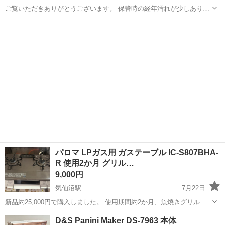
ご覧いただきありがとうございます。 保管時の経年汚れが少しありま
すが、2台ともバーナー部分がキレイなのでもしかしたら未使用、もし
宮城
仙台市
東北福祉大前駅
キッチン家電
くは1〜2回程度の使用かもしれません イワタニのほうは取説なし 箱に
多少ダメージあり 【...
パロマ LPガス用 ガステーブル IC-S807BHA-
R 使用2か月 グリル…
9,000円
気仙沼駅
7月22日
新品約25,000円で購入しました。 使用期間約2か月、魚焼きグリルは
未使用です。 ガスホースもお付けしますので、すぐにお使いいただけ
宮城
気仙沼市
気仙沼駅
キッチン家電
D&S Panini Maker DS-7963 本体
ます。 パロマのLPガス（プロパンガス）用ガステーブルです。 型