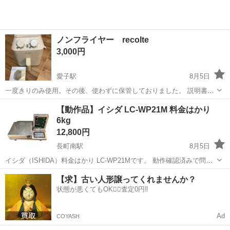
ノンフライヤー recolte
3,000円
愛子駅
8月5日
一度きりのみ使用。その後、使わずに保管しておりました。 説明書あ
り、箱無しです。 よろしくお願いいたします！
宮城
仙台市
愛子駅
キッチン家電
ノンフライヤー
【動作品】イシダ LC-WP21M 料金はかり
6kg
12,800円
長町南駅
8月5日
イシダ（ISHIDA）料金はかり LC-WP21Mです。 動作確認済みで問題
なくご使用いただけます。 ・型式：LC-WP21M ・ひょう量：6kg ・使
宮城
仙台市
長町南駅
キッチン家電
【求】古い人形譲ってくれませんか？
用範囲：20g～6kg ・精度等級：M級 ・100V電源仕様 ・20...
状態が悪くてもOK🙆‍♀️査定0円‼️
Ad
COYASH