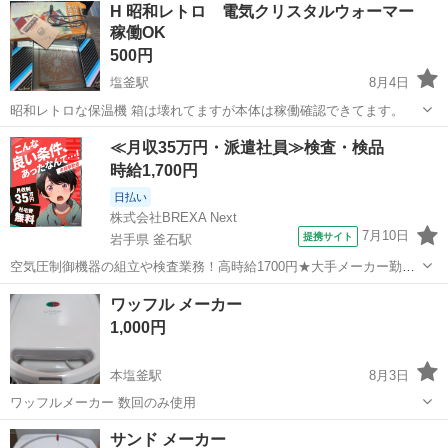
H 昭和レトロ 電気クリスタルウォーマー
稼働OK
500円
塩釜駅
8月4日
昭和レトロな保温機 箱は壊れてますが本体は稼働確認できてます。
宮城
塩竈市
塩釜駅
キッチン家電
≪月収35万円・派遣社員≫検査・検品
クリスタルウォーマー
時給1,700円
日払い
株式会社BREXA Next
7月10日
提携サイト
岩手県 釜石駅
空気圧制御機器の組立や検査業務！高時給1700円★大手メーカー勤
務！嬉しい寮費無料！ワンルーム寮完備★マイカー通勤OK＆工場敷地
岩手
釜石市
釜石駅
その他
ワッフル メーカー
内に無料駐車場あり★！《岩手県釜石市》 人気の工場のお仕事 ◇空気
1,000円
圧制御機器（シリンダ、バルブ...
本塩釜駅
8月3日
ワッフルメーカー 数回のみ使用
宮城
塩竈市
本塩釜駅
キッチン家電
ワッフル
サンド メーカー