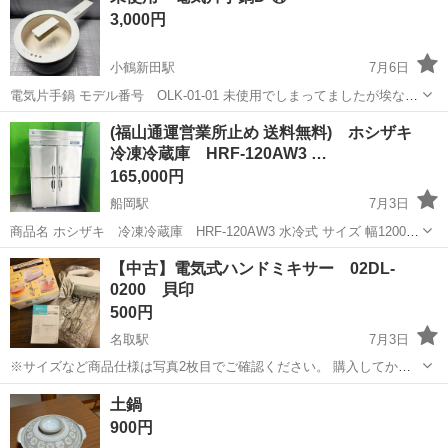
3,000円
小鶴新田駅
7月6日
電気片手鍋 モデル番号 OLK-01-01 未使用でしまってましたが埃など
の汚れなどは拭き取りました。
宮城
仙台市
小鶴新田駅
キッチン家電
汚れ
(福山通運営業所止め 送料無料) ホシザキ
冷凍冷蔵庫 HRF-120AW3 …
165,000円
船岡駅
7月3日
商品名 ホシザキ 冷凍冷蔵庫 HRF-120AW3 水冷式 サイズ 幅1200×
奥行800×高さ1910mm 重量 147Kg 管理ナンバー C-1624 商品状態 中
宮城
柴田郡
船岡駅
キッチン家電
【中古】電気式ハンドミキサー 02DL-
古品 特徴/コメン...
0200 貝印
500円
名取駅
7月3日
※サイズなど商品仕様は写真2枚目でご確認ください。 購入してから
10年ほど経っていますが、つい最近まで使っておりまだまだ現役で
宮城
名取市
名取駅
キッチン家電
ハンドミキサー
土鍋
す。 普段お菓子作りに使用していて、少し砂糖の匂いがしますがきち
900円
んと洗って乾かしています。 ...