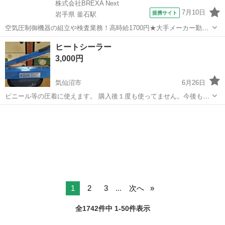
株式会社BREXA Next
7月10日
提携サイト
岩手県 釜石駅
空気圧制御機器の組立や検査業務！高時給1700円★大手メーカー勤
務！嬉しい寮費無料！ワンルーム寮完備★マイカー通勤OK＆工場敷地
岩手
釜石市
釜石駅
その他
ヒートシーラー
内に無料駐車場あり★！《岩手県釜石市》 人気の工場のお仕事 ◇空気
3,000円
圧制御機器（シリンダ、バルブ...
気仙沼市
6月26日
ビニール等の圧着に使えます。 購入後１度も使ってません。今後も使
う予定が無くなったのでお譲りしたいと思ってます。 電源２００ボル
宮城
気仙沼市
キッチン家電
ヒートシーラー
トです。 購入後のクレームや返金返品は受け付けてませんので宜しく
お願い致します。 受け渡...
1
2
3
...
次へ
全1742件中 1-50件表示