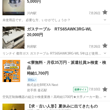
5,000円
き：...
川内駅
7月26日
未使用品です。 必要な方、いかがでしょうか？
宮城
仙台市
川内駅
キッチン家電
ガステーブル RTS65AWK3RG-WL
20,000円
利府駅
7月26日
リンナイ 都市ガス ガステーブル RTS65AWK3RG-WL 5年ほど使用し
ましたので、多少の汚れや劣化はご容赦下さい。 魚焼きグリルは新品
宮城
宮城郡
利府駅
キッチン家電
≪寮無料・月収35万円・派遣社員≫検査・検
未使用です。
品
時給1,700円
日払い
株式会社BREXA Next
7月10日
提携サイト
岩手県 釜石駅
空気圧制御機器の組立や検査業務！高時給1700円★大手メーカー勤
務！嬉しい寮費無料！ワンルーム寮完備★マイカー通勤OK＆工場敷地
岩手
釜石市
釜石駅
その他
【求・古い人形】夏休みに出てきたもの
内に無料駐車場あり★！《岩手県釜石市》 人気の工場のお仕事 ◇空気