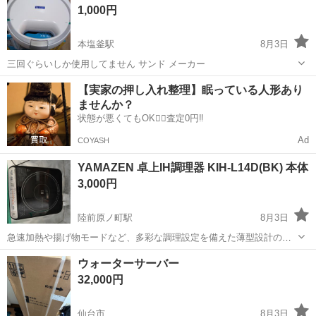
1,000円
本塩釜駅
8月3日
三回ぐらいしか使用してません サンド メーカー
宮城
塩竈市
本塩釜駅
キッチン家電
【実家の押し入れ整理】眠っている人形あり
ませんか？
状態が悪くてもOK🙆‍♀️査定0円‼️
Ad
COYASH
YAMAZEN 卓上IH調理器 KIH-L14D(BK) 本体
3,000円
陸前原ノ町駅
8月3日
急速加熱や揚げ物モードなど、多彩な調理設定を備えた薄型設計の卓
上IH調理器です。 - メーカー: YAMAZEN 2017年 - 型番: KIH-L14D(BK)
宮城
仙台市
陸前原ノ町駅
キッチン家電
YAMAZEN
ウォーターサーバー
- 定格消費電力: 1400W - 調理モード: 加熱、揚...
32,000円
仙台市
8月3日