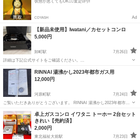
状態が悪くてもOK🙆‍♀️査定0円‼️
圧制御機器（シリンダ、バルブ...
Ad
COYASH
【新品未使用】Iwatani／カセットコンロ
5,000円
卸町駅
7月26日
詳細は下記公式サイトをご確認ください。
https://www.iwatani.co.jp/jpn/consumer/products/cg/outdoor/cb-odx-1/
宮城
仙台市
卸町駅
キッチン家電
Iwatani
RINNAI 湯沸かし2023年都市ガス用
8/8（土）に引取り来ていただける方お願いい...
12,000円
河原町駅
7月24日
ご覧いただきありがとうございます。 RINNAI 湯沸かし2023年都市ガ
ス用 付属品 本体 シャワー 販売金額は税込み価格になります。 目立
宮城
仙台市
河原町駅
キッチン家電
湯沸かし
卓上ガスコンロ イワタニ トーホー 2台セット
つは傷や凹みがほとんどない 動作確認済みでございますが万が一商品
きれい【売約済】
に不具合等ござい...
2,000円
東北福祉大前駅
7月23日