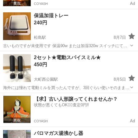
Ad
COYASH
保温加湿トレー
240円
松島駅
8月7日
古いものですが未使用です 保温90w または加湿320w スイッチにて、
切替
宮城
宮城郡
松島駅
キッチン家電
スイッチ
2セット★電動スパイスミル★
450円
大町西公園駅
8月5日
海外には憧れて電動ミルを買ったんですが、3回ぐらい使いそのまま使
わなくなってしまったので必要な方にどうぞ 質感がしっとりしていて
宮城
仙台市
大町西公園駅
キッチン家電
【求】古い人形譲ってくれませんか？
気持ちいいと思います 動作確認済みです こちらまで取りに来ていただ
状態が悪くてもOK🙆‍♀️査定0円‼️
ける方よろしくお願いいたしま...
Ad
COYASH
パロマガス湯沸かし器