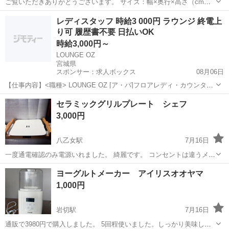
ご覧いただきありがとうございます。 サイズ：幅×奥行×高さ（cm）
13.5×18×26.5 付属品は写真のものが全てです。 未使用品です。 ご
宮城
東松島市
東矢本駅
キッチン家電
レディスタッフ 時給3 000円 ラウンジ 終電上
予約でのご来店お願いいたします。
り可 履歴書不要 日払いOK
時給3,000円～
LOUNGE OZ
宮城県
スポンサー：求人ボックス
08月06日
【仕事内容】<職種> LOUNGE OZ [ア・パ]フロアレディ・カウンター
レディ(ナイトワーク系) <雇用形態> アルバイト・パート <給与> [ア・
アルバイト・パート
セラミックグリルプレート シェフ
パ]時給3,000円～ 時給3,000円 各種手当! 経験者の方は時給5,00...
3,000円
八乙女駅
7月16日
一度通電確認のみ電源いれました。 綺麗です。 コンセントは違うメー
カーの物で普通に使用可能のものです。 気になる方はご遠慮くださ
宮城
仙台市
八乙女駅
キッチン家電
ヨーグルトメーカー アイリスオオヤマ
い。
1,000円
岩切駅
7月16日
通販で3980円で購入しました。 5回程使いました。しっかり美味しい