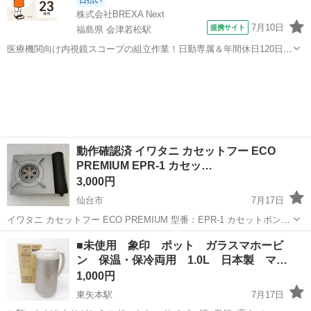
日払い
株式会社BREXA Next
7月10日
提携サイト
福島県 会津若松駅
医療機関向け内視鏡スコープの組立作業！日勤専属＆年間休日120日
★◎20代～40代の男女活躍中！送迎あり！マイカー通勤OK◎無料駐車
福島
会津若松市
会津若松駅
その他
場あり★日払いあり◎空調完備で快適作業！《福島県会津若松市》 人
気の工場のお仕事 ◇医療機...
動作確認済 イワタニ カセットフー ECO
PREMIUM EPR-1 カセッ…
3,000円
仙台市
7月17日
イワタニ カセットフー ECO PREMIUM 型番：EPR-1 カセットボンベ
式のガスコンロです。 【状態】 動作確認済み 点火・燃焼問題ありま
宮城
仙台市
キッチン家電
カセット
■未使用 象印 ポット ガラスマホービ
せん。 中古品のため多少のスレや使用感があります。 状態は写真にて
ン 保温・保冷両用 1.0L 日本製 マ…
ご確認...
1,000円
東矢本駅
7月17日