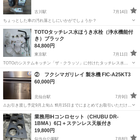
古川駅
7月14日
ちょっとした車の汚れ落としにいかがでしょうか？
宮城
大崎市
古川駅
キッチン家電
TOTOタッチレス水ほうき水栓（浄水機能付
き）ブラック
84,800円
東京駅
7月11日
TOTOのシステムキッチン「ザ・クラッソ」に付けたタッチレス水ほ
うき水栓（浄水機能付き）、色はブラッシュブラック。TOTOのキッ
宮城
宮城郡
東京駅
キッチン家電
TOTO
② フクシマガリレイ 製氷機 FIC-A25KT3
チン水栓の最上位機種です。 2025年の1年間のみ使用していました。
60,000円
金具やホース等はきれいな状...
北仙台駅
7月9日
⚠️お引き渡し予定9月上旬⚠️ ❗️8月15日までにまとめてお取引いただける
方が決まらない場合は、単品でのご購入をご希望の方へ、順番にご連
宮城
仙台市
北仙台駅
キッチン家電
業務用IHコンロセット（CHUBU DR-
絡させていただきます。 なお、当日のキャンセル防止のため、事前に
1BMA）6口＋ステンレス天板付き
現物をご確認いただ...
19,800円
勾当台公園駅
7月8日