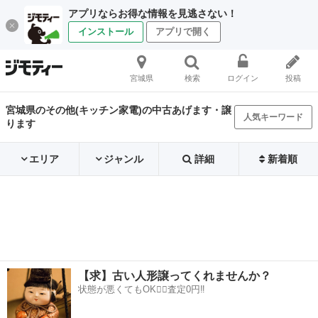
アプリならお得な情報を見逃さない！
インストール
アプリで開く
宮城県
検索
ログイン
投稿
宮城県のその他(キッチン家電)の中古あげます・譲
人気キーワード
ります
エリア
ジャンル
詳細
新着順
【求】古い人形譲ってくれませんか？
状態が悪くてもOK🙆‍♀️査定0円‼️