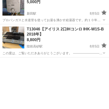
5,000円
新田駅
8月5日
プロパンガスと水道管を使ってお湯を沸かす給湯器です。約１０年前
に設置したものですが、５年程は使用していませんでした。使えると
宮城
登米市
新田駅
キッチン家電
T13046【アイリス 2口IHコンロ IHK-W1S-B
思います。中古品ですが取りに来ていただける方よろしくお願いしま
2018年】
す。引渡し場所は登米市迫または栗原市志...
8,800円
陸前高砂駅
8月5日
この度は、ご覧いただきありがとうございます。 ------------------------------
----------------------------- 【商品詳細】 商品名：アイリス 2口...
宮城
仙台市
陸前高砂駅
キッチン家電
アイリス