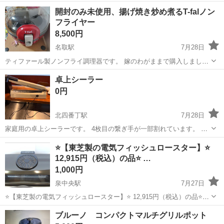
換え券はつきません。
宮城
仙台市
富沢駅
キッチン家電
開封のみ未使用、揚げ焼き炒め煮るT-falノン
フライヤー
8,500円
名取駅
7月28日
ティファール製ノンフライ調理器です。 嫁のわがままで購入しました
が開封後に洗って使用しないまま時がたったので御譲りしたく思いま
宮城
名取市
名取駅
キッチン家電
ノンフライヤー
卓上シーラー
す。 写真のとおりスイッチの保護フィルムさえそのままです… 確か３
0円
万くらいしたかと思...
北四番丁駅
7月28日
家庭用の卓上シーラーです。 4枚目の繋ぎ手が一部割れています。 そ
こが直せるとスムーズに使用可能です。
宮城
仙台市
北四番丁駅
キッチン家電
⭐️【東芝製の電気フィッシュロースター】⭐️
12,915円（税込）の品⭐️ …
1,000円
泉中央駅
7月27日
⭐️【東芝製の電気フィッシュロースター】⭐️ 12,915円（税込）の品⭐️美
品です♪⭐️ 製品の特徴 * 両面焼き機能：上下にヒーターが配置されてい
宮城
黒川郡
泉中央駅
キッチン家電
ブルーノ コンパクトマルチグリルポット
るため、魚を途中でひっくり返す手間がありません♪ * タイマー付