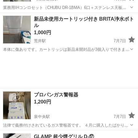
業務用IHコンロセット（CHUBU DR-1BMA）6口＋ステンレス天板付
き 業務用IHコンロ6台と専用ステンレス天板のセットです。 【商品内
宮城
仙台市
勾当台公園駅
キッチン家電
新品未使用カートリッジ付き BRITA浄水ボト
容】 * CHUBU ビルトインIHコンロ DR-1BMA × 6台 * ス...
ル
1,000円
荒井駅
7月7日
本体に傷ありです。カートリッジは新品未開封品が3個入りで付きま
す。 平日17:00～22:00の間で、『ドラッグストアモリ六郷店』へ受け
宮城
仙台市
荒井駅
キッチン家電
取りに来れる方お願いします。
プロパンガス警報器
1,200円
泉中央駅
7月7日
法律で義務付けされているガス警報器です。 ４月に購入したばかりで
2031年まで使用できます。 引越しのため出品します。
宮城
仙台市
泉中央駅
キッチン家電
GLAMP 超少煙グリル D-⑰