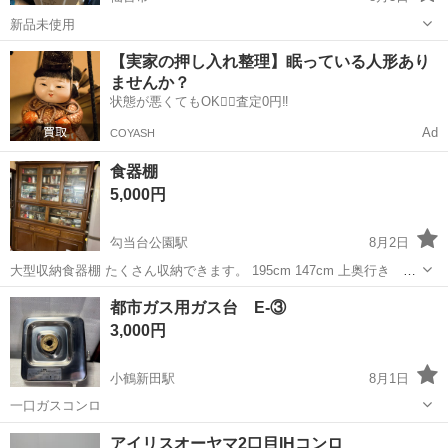
新品未使用
宮城
仙台市
キッチン家電
【実家の押し入れ整理】眠っている人形あり
ませんか？
状態が悪くてもOK🙆‍♀️査定0円‼️
Ad
COYASH
食器棚
5,000円
勾当台公園駅
8月2日
大型収納食器棚 たくさん収納できます。 195cm 147cm 上奥行き
37cm 下奥行き 43cm 経年劣化、使用による細かい傷を気になさらな
宮城
仙台市
勾当台公園駅
キッチン家電
都市ガス用ガス台 E-③
い方 運び出しには、お手伝いはできません。 玄関より５段の階段あ...
3,000円
小鶴新田駅
8月1日
一口ガスコンロ
宮城
仙台市
小鶴新田駅
キッチン家電
アイリスオーヤマ2口目IHコンロ