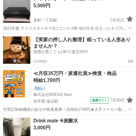
5,500円
長町一丁目駅
7月31日
2021年製 アイリスオーヤマ2口コンロ IHK-W13S-B 目立ったキズ汚れ
なし 動作確認済み問題なし 工事無しで設置可能（電源を挿すだけ）
宮城
仙台市
長町一丁目駅
キッチン家電
【実家の押し入れ整理】眠っている人形あり
通常のガスコンロと同等サイズ 若林3丁目の倉庫まで取りに来て頂け
ませんか？
る方宜しくお願...
状態が悪くてもOK🙆‍♀️査定0円‼️
Ad
COYASH
≪月収35万円・派遣社員≫検査・検品
時給1,700円
日払い
株式会社BREXA Next
7月10日
提携サイト
岩手県 釜石駅
空気圧制御機器の組立や検査業務！高時給1700円★大手メーカー勤
務！嬉しい寮費無料！ワンルーム寮完備★マイカー通勤OK＆工場敷地
岩手
釜石市
釜石駅
その他
Drink mate ✳︎炭酸水
内に無料駐車場あり★！《岩手県釜石市》 人気の工場のお仕事 ◇空気
3,000円
圧制御機器（シリンダ、バルブ...