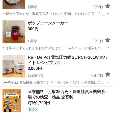
新田駅
7月2日
土鍋未使用ですが、家庭保管品ですのでご理解いただける方宜しくお
願いします。引渡し場所は場合によっては栗原市志波姫のイオンでも
宮城
登米市
新田駅
キッチン家電
土鍋
ポップコーンメーカー
可能です。
300円
名取駅
7月1日
引き取りに来てくれる方お願い致します🙇‍♀️ 2年前くらいに購入して、
数回の使用で眠っておりました物です。
宮城
名取市
名取駅
キッチン家電
Re・De Pot 電気圧力鍋 2L PCH-20LW ホワ
イト レシピブック…
3,000円
仙台空港駅
6月27日
SA-0626は 商品概要 人気ブランド「Re・De（リデ）」の電気圧力鍋
「Re・De Pot PCH-20LW」です。 容量2Lのコンパクトサイズで、1〜
宮城
岩沼市
仙台空港駅
キッチン家電
≪寮無料・月収35万円・派遣社員≫機械系工
3人暮らしにぴったりのモデルです。 材料を入れてボタンを押すだ
場での検査・検品 交替制
け...
時給1,700円
日払い