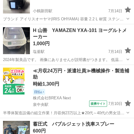
小鶴新田駅
7月14日
ブランド アイリスオーヤマ(IRIS OHYAMA) 容量 2.2 L 材質 ステンレ
ス鋼 色 ブラック 仕上げタイプ マット 商品の寸法 28.2奥行き x 28.6
宮城
仙台市
小鶴新田駅
キッチン家電
H 山善 YAMAZEN YXA-101 ヨーグルトメ
幅 x 21.3高さ cm 圧力調理で素材本来のうまみが...
ーカー
1,000円
塩釜駅
7月14日
2024年製美品です。 画像にありませんが説明書がつきます。 低温調
理系なので同機種のレシピを調べると納豆やローストビーフなども作
宮城
塩竈市
塩釜駅
キッチン家電
≪月収24万円・派遣社員≫機械操作・製造補
れるようです。 外箱はありませんので悪しからず
助
時給1,300円
日払い
株式会社BREXA Next
7月10日
提携サイト
泉中央駅
半導体製造設備の組立作業！月収例23万以上★20代～40代の男女活躍
中中！社会保険完備！送迎あり！◎マイカー通勤OK＆無料駐車場完
宮城
泉中央駅
その他
蓄圧式 バブルジェット洗車スプレー
備！作業着無償貸与◎食堂利用可★《宮城県黒川郡大和町》 人気の工
600円
場のお仕事 ◇半導体製造設備...