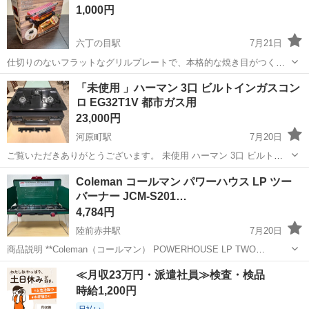
1,000円
番：IC-S807BH...
六丁の目駅
7月21日
仕切りのないフラットなグリルプレートで、本格的な焼き目がつくパ
ニーニメーカーです。 - ブランド: D&S - モデル名: DS-7963 - カラー:
宮城
仙台市
六丁の目駅
キッチン家電
「未使用 」ハーマン 3口 ビルトインガスコン
レッド - プレート形状: 仕切りなしグリルプレート 鉄板に焼き付...
ロ EG32T1V 都市ガス用
23,000円
河原町駅
7月20日
ご覧いただきありがとうございます。 未使用 ハーマン 3口 ビルトイ
ンガスコンロ EG32T1V 都市ガス用 サイズ60cmタイプです。 ※仙台
宮城
仙台市
河原町駅
キッチン家電
Coleman コールマン パワーハウス LP ツー
市内 無料 配達 (店舗から10km以内対象です) -----------...
バーナー JCM-S201…
4,784円
陸前赤井駅
7月20日
商品説明 **Coleman（コールマン） POWERHOUSE LP TWO
BURNER（JCM-S201A）**の出品です。 キャンプやBBQ、アウトド
宮城
東松島市
陸前赤井駅
キッチン家電
≪月収23万円・派遣社員≫検査・検品
アで活躍する人気のツーバーナーコンロです。 出品前に可能な範...
時給1,200円