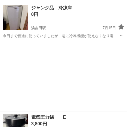
ヨーグルト作れました(^^) 説明書付きです。
宮城
多賀城市
岩切駅
キッチン家電
ジャンク品 冷凍庫
0円
浜吉田駅
7月15日
今日まで普通に使っていましたが、急に冷凍機能が使えなくなり電源
を入れ直してもつかなくなりました 自分で治せる方などよろしくお願
宮城
亘理郡
浜吉田駅
キッチン家電
いします
電気圧力鍋 E
3,800円