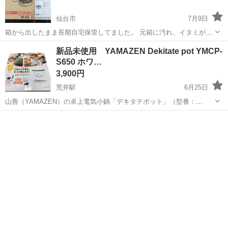
仙台市
7月9日
箱から出したまま長期自宅保管してました。 元箱に汚れ、イタミが有
ります。 本体の鍋、フタ、電源コード、説明書になります。ヘラは付
宮城
仙台市
キッチン家電
グリル
新品未使用 YAMAZEN Dekitate pot YMCP-
属しておりません。 ほぼ未使用の中古品とお考え下さい。 煮る、焼
S650 ホワ…
く、炒める、蒸す、保温、１台５...
3,900円
荒井駅
6月25日
山善（YAMAZEN）の卓上電気小鍋「デキタテポット」（型番：
YMCP-S650）です。 1台で「焼く・蒸す・揚げる・煮る・フォンデ
宮城
仙台市
荒井駅
キッチン家電
油切り
ュ」の5役をこなす多機能な調理家電 主な特徴と仕様 1台5役の多機能
性: 付属のパーツ...