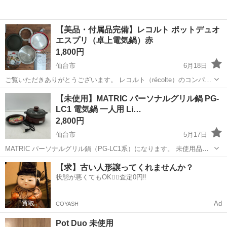
【美品・付属品完備】レコルト ポットデュオ
エスプリ（卓上電気鍋）赤
1,800円
仙台市
6月18日
ご覧いただきありがとうございます。 レコルト（récolte）のコンパク
トな卓上電気鍋「ポットデュオ エスプリ（POT DUO esprit / RPD-
宮城
仙台市
キッチン家電
【未使用】MATRIC パーソナルグリル鍋 PG-
2）」のレッドです。 1台で「蒸す・煮る・焼く・揚げる」の...
LC1 電気鍋 一人用 Li…
2,800円
仙台市
5月17日
MATRIC パーソナルグリル鍋（PG-LC1系）になります。 未使用品で
す。 保管に伴う外箱のスレ等がございます。 【商品内容】 ・本体 ・
宮城
仙台市
キッチン家電
MATRIC
【求】古い人形譲ってくれませんか？
鍋 ・フライパンプレート ・ガラス蓋 ・電源コード ※写真にあるもの
状態が悪くてもOK🙆‍♀️査定0円‼️
が全てです...
Ad
COYASH
Pot Duo 未使用