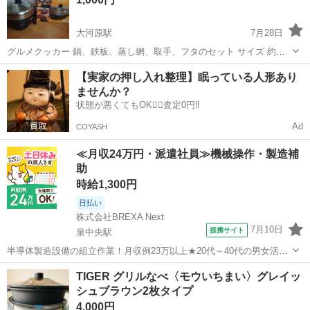
大河原駅
7月28日
グルメクッカー 鍋、鉄板、蒸し網、取手、フタのセット サイズ 約
32×26×11.5cm(本体のみ) 容量 3L
宮城
柴田郡
大河原駅
キッチン家電
鉄板
【実家の押し入れ整理】眠っている人形あり
ませんか？
状態が悪くてもOK🙆‍♀️査定0円‼️
Ad
COYASH
≪月収24万円・派遣社員≫機械操作・製造補
助
時給1,300円
日払い
株式会社BREXA Next
7月10日
提携サイト
泉中央駅
半導体製造設備の組立作業！月収例23万以上★20代～40代の男女活躍
中中！社会保険完備！送迎あり！◎マイカー通勤OK＆無料駐車場完
宮城
泉中央駅
その他
TIGER グリルなべ〈モウいちまい〉グレイッ
備！作業着無償貸与◎食堂利用可★《宮城県黒川郡大和町》 人気の工
シュブラウン2枚タイプ
場のお仕事 ◇半導体製造設備...
4,000円