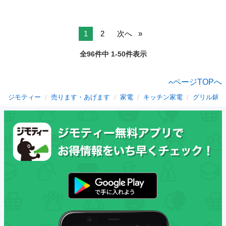
1
2
次へ
全96件中 1-50件表示
ページTOPへ
ジモティー
売ります・あげます
家電
キッチン家電
グリル鍋