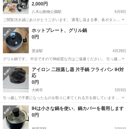
2,000円
八木山動物公園駅
6月9日
ご閲覧頂き誠にありがとうございます。 通電し温まる事、各ボタン、
ダイヤルがが反応する事を確認致しました。 長時間の動作確認・全機
宮城
仙台市
八木山動物公園駅
キッチン家電
現地
ホットプレート、グリル鍋
能のチェックはしておりません。 現状品とご理解の上でご入札くださ
0円
い。 ※...
渡波駅
4月29日
グリル鍋です。 中古ですので神経質な方はご遠慮ください。 引っ越し
に伴い0円で出品します。 複数の希望者がいた場合、石巻のアパート
宮城
石巻市
渡波駅
キッチン家電
グリル
アイロン 二段蒸し器 片手鍋 フライパン IH対
まで、できるだけ早くとりにきてくれる方を優先させていただきま
応
す。 よろしくおねがいします。
0円
大崎市
3月9日
引っ越しで不要になったものを取りに来てくれる方を探しています。
全てまとめて引き取りに来てくれる方を募集します。 よろしくお願い
宮城
大崎市
キッチン家電
蒸し器
IHは小さな鍋を使い、鍋カバーを着用します
します。 アイロンと二段蒸し器は2回程度しか使用しておりません。
0円
東照宮駅
3月5日