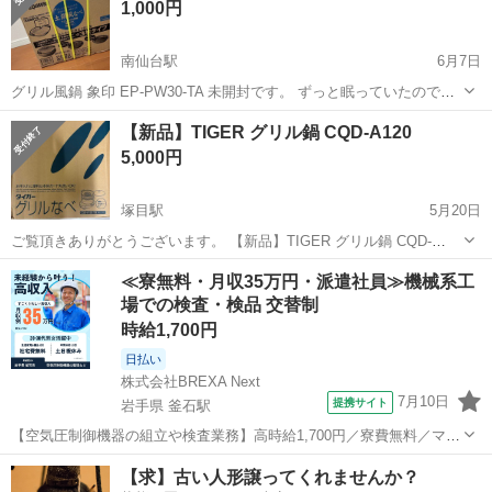
ワンダーシェフ
1,000円
南仙台駅
6月7日
グリル風鍋 象印 EP-PW30-TA 未開封です。 ずっと眠っていたのでお
譲りします。
宮城
仙台市
南仙台駅
キッチン家電
【新品】TIGER グリル鍋 CQD-A120
5,000円
塚目駅
5月20日
ご覧頂きありがとうございます。 【新品】TIGER グリル鍋 CQD-
A120 宜しくお願い致します。
宮城
大崎市
塚目駅
キッチン家電
TIGER
≪寮無料・月収35万円・派遣社員≫機械系工
場での検査・検品 交替制
時給1,700円
日払い
株式会社BREXA Next
7月10日
提携サイト
岩手県 釜石駅
【空気圧制御機器の組立や検査業務】高時給1,700円／寮費無料／マイ
カー通勤OK＆工場敷地内に無料駐車場あり 人気の工場のお仕事 ◇空
岩手
釜石市
釜石駅
その他
【求】古い人形譲ってくれませんか？
気圧制御機器（シリンダ、バルブ等）の製造・組立、検査、梱包、入