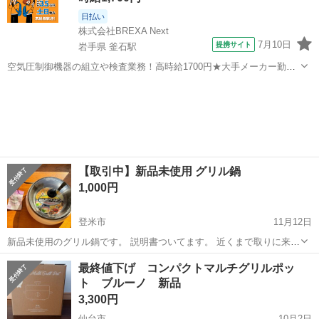
日払い
株式会社BREXA Next
7月10日
提携サイト
岩手県 釜石駅
空気圧制御機器の組立や検査業務！高時給1700円★大手メーカー勤
務！嬉しい寮費無料！ワンルーム寮完備★マイカー通勤OK＆工場敷地
岩手
釜石市
釜石駅
その他
内に無料駐車場あり★！《岩手県釜石市》 人気の工場のお仕事 ◇空気
圧制御機器（シリンダ、バルブ...
【取引中】新品未使用 グリル鍋
1,000円
登米市
11月12日
新品未使用のグリル鍋です。 説明書ついてます。 近くまで取りに来て
いただける方でお願いします。
宮城
登米市
キッチン家電
グリル
最終値下げ コンパクトマルチグリルポッ
ト ブルーノ 新品
3,300円
仙台市
10月2日