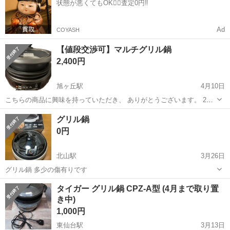
状態が悪くてもOK🙆‍♀️査定0円‼️
出荷業務◇ ＊大手メーカー...
Ad
COYASH
【値段交渉可】マルチグリル鍋
2,400円
旭ヶ丘駅
4月10日
こちらの商品に興味を持っていただき、 ありがとうございます。 2年
ほど前にドン・キホーテで購入し、10回ほど使いました。 断捨離のた
宮城
仙台市
旭ヶ丘駅
キッチン家電
グリル
グリル鍋
め出品致します。 多少使用感はございますが、問題なくお使いいただ
0円
けます。 全体的に...
北山駅
3月26日
グリル鍋 多少の傷有りです
宮城
仙台市
北山駅
キッチン家電
グリル
タイガー グリル鍋 CPZ-A型 (4月まで取り置
き中)
1,000円
東仙台駅
3月13日