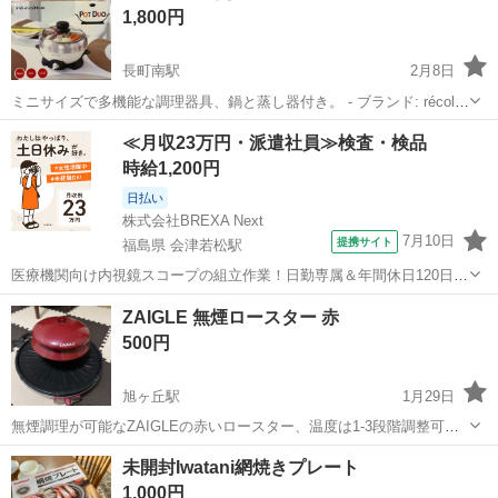
1,800円
長町南駅
2月8日
ミニサイズで多機能な調理器具、鍋と蒸し器付き。 - ブランド: récolte
- 商品名: Pot Duo - 特徴: ミニサイズで多機能な調理器具 - カラー: ホ
宮城
仙台市
長町南駅
キッチン家電
Duo
≪月収23万円・派遣社員≫検査・検品
ワイト スチーム、ボイル、グリル機能を備えた...
時給1,200円
日払い
株式会社BREXA Next
7月10日
提携サイト
福島県 会津若松駅
医療機関向け内視鏡スコープの組立作業！日勤専属＆年間休日120日
★◎20代～40代の男女活躍中！送迎あり！マイカー通勤OK◎無料駐車
福島
会津若松市
会津若松駅
その他
ZAIGLE 無煙ロースター 赤
場あり★日払いあり◎空調完備で快適作業！《福島県会津若松市》 人
500円
気の工場のお仕事 ◇医療機...
旭ヶ丘駅
1月29日
無煙調理が可能なZAIGLEの赤いロースター、温度は1-3段階調整可
能。 - ブランド: ZAIGLE - モデル名: well-being roaster - 色: 赤 - 調理
宮城
仙台市
旭ヶ丘駅
キッチン家電
ZAIGLE
未開封Iwatani網焼きプレート
機能: 無煙ロースター - 温度設定: 1...
1,000円