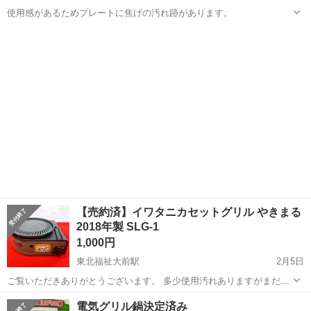
使用感があるためプレートに焦げの汚れ跡があります。
宮城
仙台市
東仙台駅
キッチン家電
A型
【売約済】イワタニカセットグリル やきまる
2018年製 SLG-1
1,000円
東北福祉大前駅
2月5日
ご覧いただきありがとうございます。 多少使用汚れありますがまだま
だ使えます 【YO260205】 ⚠️下記当方からのご説明事項をご確認頂
宮城
仙台市
東北福祉大前駅
キッチン家電
スロープ
電気グリル鍋決定済み
き、ご承諾のうえお問合せお願い致します。 ☑️複数品のお問合せは掲