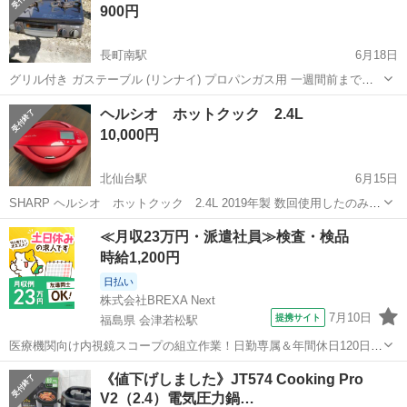
900円
長町南駅
6月18日
グリル付き ガステーブル (リンナイ) プロパンガス用 一週間前まで使
ってました 古いですがまだ使えます そうじはしておりません m(_ _)m
宮城
仙台市
長町南駅
キッチン家電
プロパン
ヘルシオ ホットクック 2.4L
気になさらない方、どうぞお使いください ノークレームノーリターン
10,000円
でお願いし...
北仙台駅
6月15日
SHARP ヘルシオ ホットクック 2.4L 2019年製 数回使用したのみ
で、納戸に眠っていました。 使用感ほとんどありません。 動作確認済
宮城
仙台市
北仙台駅
キッチン家電
ヘルシオ
≪月収23万円・派遣社員≫検査・検品
みです。
時給1,200円
日払い
株式会社BREXA Next
7月10日
提携サイト
福島県 会津若松駅
医療機関向け内視鏡スコープの組立作業！日勤専属＆年間休日120日
★◎20代～40代の男女活躍中！送迎あり！マイカー通勤OK◎無料駐車
福島
会津若松市
会津若松駅
その他
《値下げしました》JT574 Cooking Pro
場あり★日払いあり◎空調完備で快適作業！《福島県会津若松市》 人
V2（2.4）電気圧力鍋…
気の工場のお仕事 ◇医療機...