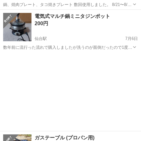
鍋、焼肉プレート、タコ焼きプレート 数回使用しました。 8/21〜8/24
に受渡しとなります。 現状渡し、中古品にご理解いただける方のみお
宮城
仙台市
国際センター駅
キッチン家電
タイガー
電気式マルチ鍋ミニタジンポット
願いします。
200円
仙台駅
7月6日
数年前に流行った流れで購入しましたが洗うのが面倒だったので1度し
か使っていません。 箱は無いのでご了承ください。 現物確認ののち、
宮城
仙台市
仙台駅
キッチン家電
ノークレームノーリターンでお願いします。今週中に取りに来て頂け
よろしくお願いします
る方優先でお譲りします。 よろ...
ガステーブル (プロパン用)