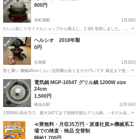
800円
載品個別...
長町南駅
1月28日
だいぶ前にリサイクルショップから購入し、2.3回 使用しました。 現
在は使用しないため、出品致します。 通電確認しました。 鍋内側の直
宮城
仙台市
長町南駅
キッチン家電
グリル
ヘルシオ 2018年製
径がだいたい25cmです。 箱がだいぶくたびれています。 本体は、写
0円
真の通り割と良い...
石巻駅
1月25日
割と重い 横幅40cmくらい 説明書がありますが汚いです 最近まで使っ
ていたので動作は問題ありません
宮城
石巻市
石巻駅
キッチン家電
ヘルシオ
電気鍋 MGP-1054T グリル鍋 1200W size
24cm
1,500円
南仙台駅
12月14日
1200Wの高出力で、最大142°Cまで加熱可能なグリル鍋。 - モデル名:
MGP-1054T - 電圧: 100V - 消費電力: 1200W - 最大温度: 142°C 動作確
宮城
仙台市
南仙台駅
キッチン家電
グリル
≪寮無料・月収35万円・派遣社員≫機械系工
認済み ご覧いただきありがとうござい...
場での検査・検品 交替制
時給1,700円