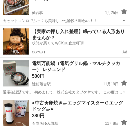
仙台駅
1月25日
カセットコンロでふっくら美味しい七輪役の味わい！！
https://www.iwatani.co.jp/jpn/consumer/products/cg/accessory/cb-a-
宮城
宮城郡
仙台駅
キッチン家電
網焼き
【実家の押し入れ整理】眠っている人形あり
amp/ 利府町まで来ていただけると...
ませんか？
状態が悪くてもOK🙆‍♀️査定0円‼️
Ad
COYASH
電気万能鍋（電気グリル鍋・マルチクッカ
ー） レジェンド
500円
陸前落合駅
11月19日
通電確認済です。 初めまして、株式会社カタヅケヤです。 この度は商
品のご検討頂き、誠にありがとうございます。 ⚠️お問い合わせ前にプ
宮城
仙台市
陸前落合駅
キッチン家電
商品
●中古★卵焼き🍳エッグマイスター🥚エッグ
ロフィール欄・下記文章を確認して頂きますようお願い致します お取
ドッグ🍳●
引可能時間や場所につき...
380円
石巻あゆみ野駅
11月8日