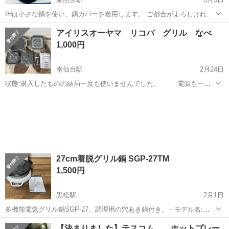
IHは小さな鍋を使い、鍋カバーを着用します。 ご都合がよろしけれ
ば、3月8日土曜日の午前8時から12時の間にお会いできます。ご同意い
宮城
仙台市
東照宮駅
キッチン家電
アイリスオーヤマ リコパ グリル なべ
ただければ、住所をお送りします。
1,000円
南仙台駅
2月24日
状態:購入したものの結局一度も使いませんでした。 電源も一度
も入れていません。 下記内容をご覧いただき、希望のお日にち、時間
宮城
仙台市
南仙台駅
キッチン家電
なべ
と合わせてメッセージをお願いします。
✼••┈┈••✼••┈┈••✼••┈┈••✼••┈...
27cm着脱グリル鍋 SGP-27TM
1,500円
黒松駅
2月1日
多機能電気グリル鍋SGP-27、調理用の穴あき鍋付き。 - モデル名:
SGP-27 - タイプ: グリル鍋 - 機能: 調理用 - 内部構造: 穴あき鍋 ご覧い
宮城
仙台市
黒松駅
キッチン家電
グリル
【決まりました】テスコム ホットプレー