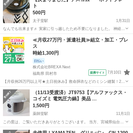
ただきありがとうございます。 使用は10回です。蒸し鍋は使...
ト
500円
太子堂駅
1月31日
なんでも出来ます♬ 実家に引っ越したため不要になりました。 神経質
な方はご遠慮ください🙇 お渡しの際は、手洗い➕除菌してお渡し致し
宮城
仙台市
太子堂駅
キッチン家電
テスコム
≪月収27万円・派遣社員≫組立・加工・プレ
ます。
ス
時給1,300円
日払い
株式会社BREXA Next
7月10日
提携サイト
福島県 田村市
【月収例26万円以上可★土日祝休み】救命胴衣などのミシン縫製！20
代～50代の男女大活躍中★日払い制度あり！マイカー通勤OK＆無料駐
福島
田村市
その他
（11/13受渡済）JT9753【アルファックス・
車場完備！食堂利用可★交通費支給◎《福島県田村市》 人気の工場の
コイズミ 電気圧力鍋】美品 …
お仕事 ◇救命胴衣などのミ...
1,500円
薬師堂駅
11月1日
この度は、ご覧いただきありがとうございます。 当方、宮城県仙台市
若林区木ノ下の店舗にて冷蔵庫・洗濯機など生活家電の販売しており
宮城
仙台市
薬師堂駅
キッチン家電
未使用！YAMAZEN グリルパン GN-1200