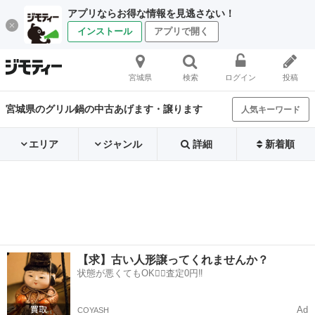
アプリならお得な情報を見逃さない！
インストール
アプリで開く
宮城県
検索
ログイン
投稿
宮城県のグリル鍋の中古あげます・譲ります
人気キーワード
エリア
ジャンル
詳細
新着順
【求】古い人形譲ってくれませんか？
状態が悪くてもOK🙆‍♀️査定0円‼️
Ad
COYASH