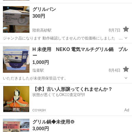
グリルパン
300円
陸前高砂駅
8月7日
ジャンク品になります 動作確認してませんので低価格にしました 実
家整理の断捨離品ですノークレーム・ノーリターンでお願いします
宮城
仙台市
陸前高砂駅
キッチン家電
H 未使用 NEKO 電気マルチグリル鍋 ブル
ー
1,000円
塩釜駅
8月4日
いただきましたが未使用保管品です。
宮城
塩竈市
塩釜駅
キッチン家電
NEKO
【求】古い人形譲ってくれませんか？
状態が悪くてもOK🙆‍♀️査定0円‼️
Ad
COYASH
グリル鍋◆未使用🍲
3,000円