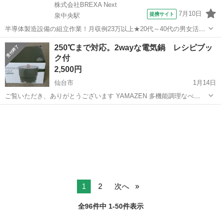
株式会社BREXA Next
7月10日
提携サイト
泉中央駅
半導体製造設備の組立作業！月収例23万以上★20代～40代の男女活躍
中中！社会保険完備！送迎あり！◎マイカー通勤OK＆無料駐車場完
宮城
泉中央駅
その他
250℃まで対応。2wayな電気鍋 レシピブッ
備！作業着無償貸与◎食堂利用可★《宮城県黒川郡大和町》 人気の工
ク付
場のお仕事 ◇半導体製造設備...
2,500円
仙台市
1月14日
ご覧いただき、ありがとうございます YAMAZEN 多機能調理なべ
GGC-AW600 クッキングポット（COOKING POT） 新品未使用品です
宮城
仙台市
キッチン家電
グリルパン
(検品と撮影用に箱から出しました） 購入したまま使わず保管してい...
1
2
次へ
全96件中 1-50件表示