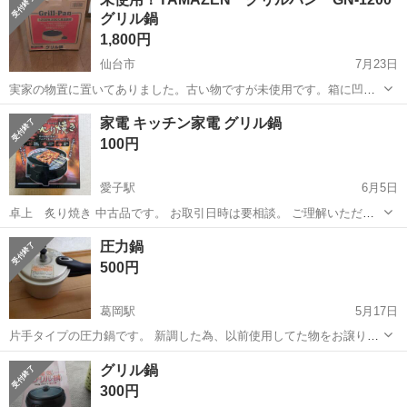
ます。 【新しくきれいな新古品】～【状態のいい格安品】までネット
グリル鍋
に掲載されてないお品物もた...
1,800円
仙台市
7月23日
実家の物置に置いてありました。古い物ですが未使用です。箱に凹み
等があったので確認の為に開封しました。素人保管にご理解のある方
宮城
仙台市
キッチン家電
グリルパン
家電 キッチン家電 グリル鍋
でお願いします。 ※最近、メッセージ頂いても既読スルーする方が多
100円
すぎます。きちんとやり取りできる方...
愛子駅
6月5日
卓上 炙り焼き 中古品です。 お取引日時は要相談。 ご理解いただけ
る方お願いいたします。
宮城
仙台市
愛子駅
キッチン家電
グリル
圧力鍋
500円
葛岡駅
5月17日
片手タイプの圧力鍋です。 新調した為、以前使用してた物をお譲りし
ます。 大きさは3Lタイプの物なのでコンパクトで使いやすいです。 破
宮城
仙台市
葛岡駅
キッチン家電
圧力鍋
グリル鍋
損箇所はありませんが使用感はあります。 あくまで中古品ですので御
300円
理解ある方よろしくお願いい...