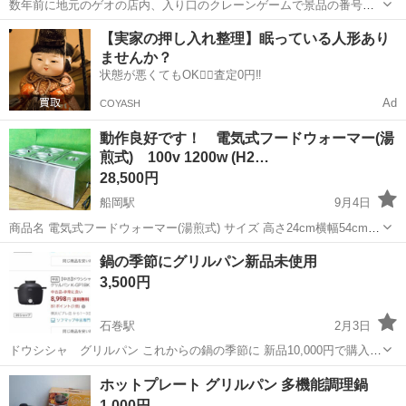
数年前に地元のゲオの店内、入り口のクレーンゲームで景品の番号扉
を開ける、カギ🗝️が入ってるカプセルを掴んで獲得した商品になりま
宮城
石巻市
石巻あゆみ野駅
キッチン家電
ゲオ
【実家の押し入れ整理】眠っている人形あり
す(^^)b⤴️ エッグ🍳マイスター エッグドッグ 獲得して数回使ってるうち
ませんか？
に…本体とケーブル...
状態が悪くてもOK🙆‍♀️査定0円‼️
Ad
COYASH
動作良好です！ 電気式フードウォーマー(湯
煎式) 100v 1200w (H2…
28,500円
船岡駅
9月4日
商品名 電気式フードウォーマー(湯煎式) サイズ 高さ24cm横幅54cm奥
行35cm ※スタッフによる手計の為、多少の誤差はご了承下さい※ 管
宮城
柴田郡
船岡駅
キッチン家電
フードウォーマー
鍋の季節にグリルパン新品未使用
理ナンバー C-1529 商品状態 中古品 特徴/...
3,500円
石巻駅
2月3日
ドウシシャ グリルパン これからの鍋の季節に 新品10,000円で購入し
ましたが使わないのでどうぞ 調理方法付録付き 確認写真撮影のため開
宮城
石巻市
石巻駅
キッチン家電
グリルパン
ホットプレート グリルパン 多機能調理鍋
封しました。 欲しい方
1,000円