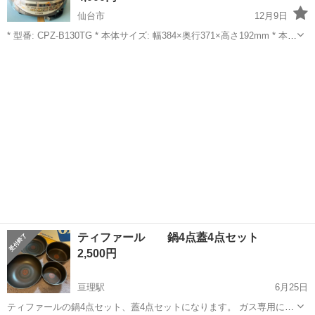
仙台市
12月9日
* 型番: CPZ-B130TG * 本体サイズ: 幅384×奥行371×高さ192mm * 本体
質量: 4.5Kg * 材質: 本体=ポリプロピレン、深鍋・プレート=アルミダ
宮城
仙台市
キッチン家電
なべ
イカスト、深鍋とっ手=フェノール、ふた=強...
ティファール 鍋4点蓋4点セット
2,500円
亘理駅
6月25日
ティファールの鍋4点セット、蓋4点セットになります。 ガス専用にな