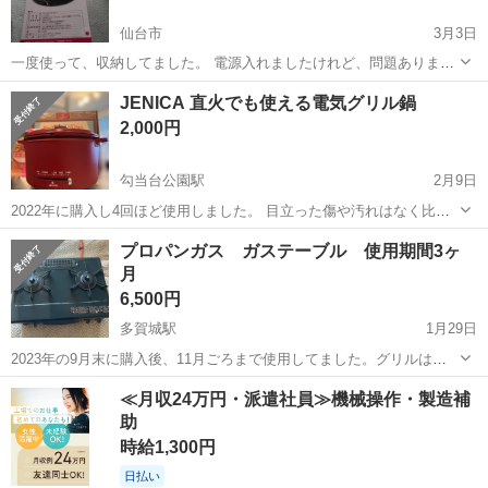
仙台市
3月3日
一度使って、収納してました。 電源入れましたけれど、問題ありませ
ん。 テフロンの所に、白くなってますけれど、大丈夫だと思います。
宮城
仙台市
キッチン家電
グリル
JENICA 直火でも使える電気グリル鍋
値下げします。 よろしくお願いいたします
2,000円
勾当台公園駅
2月9日
2022年に購入し4回ほど使用しました。 目立った傷や汚れはなく比較
的新品に近いかと思いますが、あくまで中古品ということを理解した
宮城
仙台市
勾当台公園駅
キッチン家電
JENICA
プロパンガス ガステーブル 使用期間3ヶ
上でご購入お願いいたします。 レシピブック付きです。 箱もあります
月
が形がやや歪んでいるの...
6,500円
多賀城駅
1月29日
2023年の9月末に購入後、11月ごろまで使用してました。グリルは使
用してません。 使用期間少ないので、きれいめです。 メーカー保証期
宮城
仙台市
多賀城駅
キッチン家電
プロパンガス
≪月収24万円・派遣社員≫機械操作・製造補
間残ってるので 保証書もつきます。 多賀城利府塩竈あたりで受け渡し
助
ます。 ...
時給1,300円
日払い