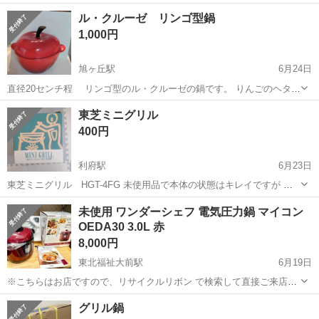
ります。 焦げつきもないので、美品です。 引っ越し先がIHなのでお譲
宮城
亘理郡
亘理駅
キッチン家電
ル・クルーゼ リンゴ型鍋
りします。 今週土曜日まで取引きできる方、よろしくお願いします。
1,000円
旭ヶ丘駅
6月24日
直径20センチ程 リンゴ型のル・クルーゼの鍋です。 りんごのヘタが
鍋の取っ手になっております。 洗い、拭き上げ、消毒行いました。 ま
宮城
仙台市
旭ヶ丘駅
キッチン家電
東芝ミニグリル
だ数回使用したばかりですが、引っ越しの為に出品いたしました。
400円
利府駅
6月23日
東芝ミニグリル HGT-4FG 未使用品で本体の状態はキレイですが 箱
は何回か出し入れにより使用感はあります。 1～２人用で鍋や、餃
宮城
宮城郡
利府駅
キッチン家電
グリル
未使用 ワンダーシェフ 電気圧力鍋 マイコン
子、お好み焼き、グリルですので様々な物への応用が出きると思いま
OEDA30 3.0L 赤
す。 手渡し限定でお願いし...
8,000円
東北福祉大前駅
6月19日
※こちらはお店ですので、リサイクルリボン で検索して直接ご来店下
さい。連絡不要です。 5月までは 10:00〜18:00 営業 火曜水曜定休日 6
宮城
仙台市
東北福祉大前駅
キッチン家電
グリル鍋
月から営業時間変更のお知らせ 13:00〜18:00 営業 火曜、水曜定...