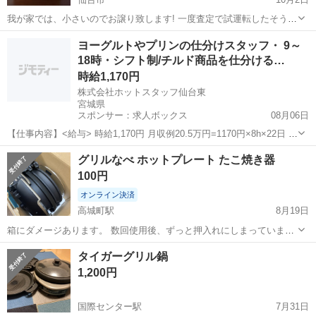
我が家では、小さいのでお譲り致します! 一度査定で試運転したそうで
す。これから寒くなるかと思いますが、色々と使えるとおもいます。
宮城
仙台市
キッチン家電
ブルーノ
ヨーグルトやプリンの仕分けスタッフ・ 9～
宜しくお願い致します!
18時・シフト制/チルド商品を仕分ける…
時給1,170円
株式会社ホットスタッフ仙台東
宮城県
スポンサー：求人ボックス
08月06日
【仕事内容】<給与> 時給1,170円 月収例20.5万円=1170円×8h×22日 ・
通勤手当支給(規定) <稼働分より前渡し(前払い)制度あり> ・前渡し制
アルバイト・パート / 派遣社員
グリルなべ ホットプレート たこ焼き器
度(規定有) ・申請日から最短当日中の即払いも! コンビニATMでも受...
100円
オンライン決済
高城町駅
8月19日
箱にダメージあります。 数回使用後、ずっと押入れにしまっていまし
た。 洗えば落ちるような白い汚れが数カ所あります。 鍋用・たこ焼き
宮城
宮城郡
高城町駅
キッチン家電
き器
タイガーグリル鍋
用・焼肉用のプレートが付いています。 水受け皿はありますが水受け
1,200円
蓋は行方不明です。 できるだけ...
国際センター駅
7月31日