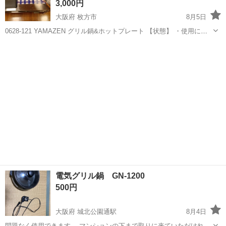
3,000円
大阪府 枚方市
8月5日
0628-121 YAMAZEN グリル鍋&ホットプレート 【状態】 ・使用に伴
う多少のスレ、キズ、落としきれない汚れなどございます ・詳細は現
大阪
枚方市
キッチン家電
現地
地でご確認ください ・お値引きは出来かねますのでご了承願います ...
電気グリル鍋 GN-1200
500円
大阪府 城北公園通駅
8月4日
問題なく使用できます。 マンションの下まで取りに来ていただければ