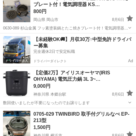
プレート付！電気調理器 KS…
800円
岡山県 岡山市
8月6日
0630-089 杉山金属 フッ素塗装鍋とたこ焼きプレート付！電気調理器
KS-2335 【状態】 ・使用に伴う多少のスレ、キズ、落としきれない汚
岡山
岡山市
キッチン家電
現地
【未経験OK🚚】月収30万↑中型免許ドライバ
れなどございます ・詳細は現地でご確認ください ・お値引きは出...
ー募集
完全週休2日で安定転職
Ad
ドライバーダイレクト
【定価2万】アイリスオーヤマ(IRIS
OHYAMA) 電気圧力鍋 3L 3~…
9,000円
神奈川県 本郷台駅
8月6日
数回使いましたが不要になったのでお譲りします
神奈川
横浜市
本郷台駅
キッチン家電
REM
0705-029 TWINBIRD 取手付グリルなべ EP-
213型
1,500円
神奈川県 横浜市
8月6日