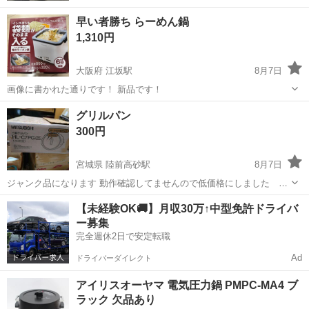
早い者勝ち らーめん鍋
1,310円
大阪府 江坂駅
8月7日
画像に書かれた通りです！ 新品です！
大阪
吹田市
江坂駅
キッチン家電
通り
グリルパン
300円
宮城県 陸前高砂駅
8月7日
ジャンク品になります 動作確認してませんので低価格にしました 実
家整理の断捨離品ですノークレーム・ノーリターンでお願いします
宮城
仙台市
陸前高砂駅
キッチン家電
【未経験OK🚚】月収30万↑中型免許ドライバ
ー募集
完全週休2日で安定転職
Ad
ドライバーダイレクト
アイリスオーヤマ 電気圧力鍋 PMPC-MA4 ブ
ラック 欠品あり