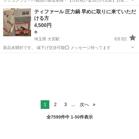
シリコンウェーハ製品の製造業務！【入社祝い金10万円支給】お友達
やカップルとの応募OK◎年間休日129日＆休出なしでプライベート充
佐賀
伊万里市
東山代駅
その他
ティファール 圧力鍋 早めに取りに来ていただ
実♪業務はクリーンルームで快適作業◎自社正社員登用制度あり★1食
ける方
300円～の格安食堂あり！《佐...
4,500円
埼玉県 大宮駅
8月3日
新品未開封です。 値下げ交渉可能⭕️ メッセージ待ってます
埼玉
さいたま市
大宮駅
キッチン家電
圧力鍋
1
2
3
...
次へ
全7599件中 1-50件表示