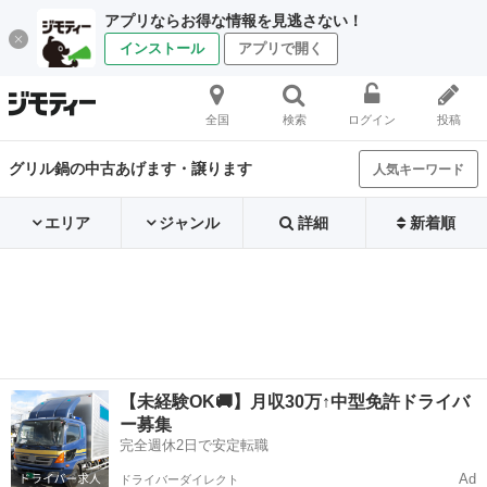
アプリならお得な情報を見逃さない！
インストール
アプリで開く
全国
検索
ログイン
投稿
グリル鍋の中古あげます・譲ります
人気キーワード
エリア
ジャンル
詳細
新着順
【未経験OK🚚】月収30万↑中型免許ドライバ
ー募集
完全週休2日で安定転職
Ad
ドライバーダイレクト