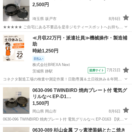
2,500円
埼玉県 坂戸市
8月6日
★★★★★ ご自宅にある不要品を是非ジモティースポットへお持ち込
みしませんか？ 家電、趣味・スポーツ・レジャー用品、こども用品、
埼玉
坂戸市
キッチン家電
≪月収22万円・派遣社員≫機械操作・製造補
衣料服飾品、生活雑貨、家具、本、CD・DVDなどが無料でまとめて持
助
ち込めます！ ※詳細はこ...
時給1,250円
日払い
株式会社BREXA Next
7月21日
提携サイト
茨城県 静駅
コネクタ製造工場の検査や測定作業！日勤専属＆土日祝休み＆年間休
日128日★クリーンルーム内作業★マイカー通勤OK＆無料駐車場あり
茨城
常陸大宮市
静駅
その他
0630-096 TWINBIRD 焼肉プレート付 電気グ
★就業先食堂利用可！日払い制度あり！《茨城県常陸大宮市》 人気の
リルなべ EP-D1…
工場のお仕事 ◇コネクタ製造工...
1,500円
岡山県 岡山市
8月6日
0630-096 TWINBIRD 焼肉プレート付 電気グリルなべ EP-D163 【状
態】 ・使用に伴う多少のスレ、キズ、落としきれない汚れなどござい
岡山
岡山市
キッチン家電
現地
0630-089 杉山金属 フッ素塗装鍋とたこ焼き
ます ・詳細は現地でご確認ください ・お値引きは出来かね...