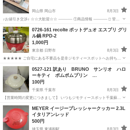
岡山県 岡山市
8月3日
♪お値引き交渉♪ ☆☆大歓迎☆☆ ------------ ①商品情報 ------------ □ 管理
番号：N276331 □ サイズ：写真参照 □メーカー:CSK □ 状態：4B
岡山
岡山市
キッチン家電
0726-161 recolte ポットデュオ エスプリ グリ
――――― ...
ル鍋 RPD-2
1,000円
東京都 日野市
8月3日
★★★★★ ご自宅にある不要品を是非ジモティースポットへお持ち込
みしませんか？ 家電や家具、レジャー用品などが無料でまとめて持ち
東京
日野市
キッチン家電
RPD
0527-121 訳あり BRUNO サンリオ ハロ
込めます！ ※詳細はこちらのページをご確認ください。
ーキティ ポムポムプリン …
https://jmty.jp/a...
100円
千葉県 千葉市
8月3日
【営業時間の変更につきまして】 いつもジモティースポット千葉蘇我
店をご愛顧いただき誠にありがとうございます。 誠に勝手ではござい
千葉
千葉市
キッチン家電
リユース
MEYER イージープレッシャークッカー 2.3L
ますが、当店は2026年2月より営業終了時間を21時から20時に変更さ
イタリアンレッド
せて頂いております。 ...
500円
埼玉県 東浦和駅
8月3日