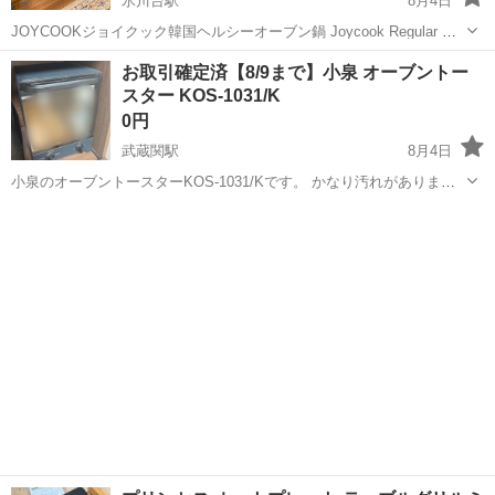
氷川台駅
8月4日
JOYCOOKジョイクック韓国ヘルシーオーブン鍋 Joycook Regular ジ
ョイクック レギュラー（4～6人用） 丸みを帯びたフォルムのJoycook
東京
練馬区
氷川台駅
キッチン家電
ジョイクック
お取引確定済【8/9まで】小泉 オーブントー
の定番モデル。 全世界で160万個以上を販売したメガヒット商品で
スター KOS-1031/K
す...
0円
武蔵関駅
8月4日
小泉のオーブントースターKOS-1031/Kです。 かなり汚れがありま
す。 8/9までに自宅まで引き取りに来ていただける方限定です。 トー
東京
練馬区
武蔵関駅
キッチン家電
スター オーブントースター 小泉 KOIZUMI