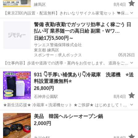
練馬区
8月4日
【東京23区内設置・配送無料】きれいなリサイクル家電セット 🐫保証
サービス付きで安心です 【新生活応援割引】家電セット【23区内配送
東京
練馬区
キッチン家電
無料
警備 夜勤/夜勤でガッツリ効率よく稼ごう 日
料無料】 多くのリサイクルショップがある中でこちらの投稿を見て頂
払い可 業界随一の高日給 副業・Wワ…
きありがとうござ...
日給1万5,500円～
サンエス警備保障株式会社
東京都 練馬区
スポンサー：求人ボックス
05月26日
【仕事内容】歩道や道路での誘導・案内をお任せします。 道路をご利
用される車両や歩行者の方が安全に安心して通行するために適切に誘
アルバイト・パート
931 👇手厚い補償あり👇冷蔵庫 洗濯機 ⭐️送
導してください。 勤務地へは直行直帰OKです! <未経験でも安心!!> 丁
料設置運搬無料⭐️
寧な研修20hで基本的な知識を...
26,800円
石神井公園駅
8月4日
★新生活応援★ 冷蔵庫＋洗濯機セット ★ご挨拶★ はじめまして！
【冷蔵庫・洗濯機セット専門店】です！ 年間 3000台以上販売実績 の
東京
練馬区
石神井公園駅
キッチン家電
セット
美品 韓国ヘルシーオープン鍋
ある人気セットです。 新生活を始める ・学生さん ・社会人 ・単身赴
2,000円
任 ・カッ...