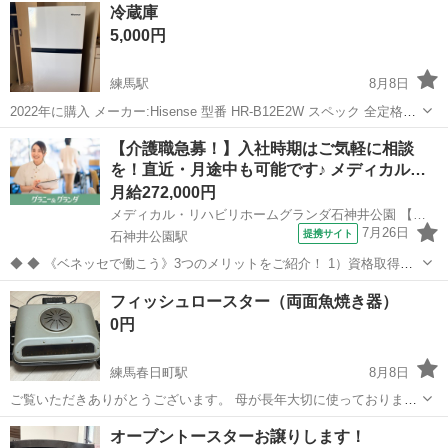
冷蔵庫
5,000円
練馬駅
8月8日
2022年に購入 メーカー:Hisense 型番 HR-B12E2W スペック 全定格内
容積 120L 冷却方式 直冷式 ドア数 2 フリーザー性能 フォースター 製
東京
練馬区
練馬駅
キッチン家電
【介護職急募！】入社時期はご気軽に相談
品寸法 (幅×奥行×高さ) 475×490×1167(...
を！直近・月途中も可能です♪ メディカル…
月給272,000円
メディカル・リハビリホームグランダ石神井公園 【介】正社員(夜勤あり)
7月26日
提携サイト
石神井公園駅
◆ ◆ 《ベネッセで働こう》3つのメリットをご紹介！ 1）資格取得支
援制度＆受験・研修費の実費負担あり！(規定あり) 2）着実にキャリア
東京
練馬区
石神井公園駅
介護
フィッシュロースター（両面魚焼き器）
を磨けるでステップアップフィールドが充実！ 3）他社講座も受講
0円
OK！ 《入社後サポ...
練馬春日町駅
8月8日
ご覧いただきありがとうございます。 母が長年大切に使っておりまし
たが、より手軽な電子レンジ専用調理器具へ買い替えたためおゆずり
東京
練馬区
練馬春日町駅
キッチン家電
焼き器
オーブントースターお譲りします！
します。 毎朝の朝食の焼き魚にとても重宝していたものです。 【商品