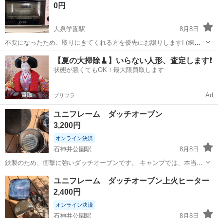
0円
の状態】 動...
大泉学園駅
8月8日
不要になったため、取りにきてくれる方を優先にお譲りします! (練馬
区大泉エリア). ピンクが可愛いという理由だけで購入しました(笑) 使
東京
練馬区
大泉学園駅
キッチン家電
【夏の大掃除🧹】いらない人形、査定します❗️
用感かなりありますが、問題なく使用できます。 お気軽にお問い合わ
状態が悪くてもOK！最大限買取します
せください☺︎
Ad
プリフラ
ユニフレーム ダッチオーブン
3,200円
オンライン決済
石神井公園駅
8月8日
鉄製のため、衝撃に強いダッチオーブンです。 キャンプでは、本当に
よく使いました。 もうキャンプには行かないので、これから始める方
東京
練馬区
石神井公園駅
キッチン家電
ユニフレーム ダッチオーブン上火ヒーター
に使ってもらいたいです。
ダッチオーブン
2,400円
オンライン決済
石神井公園駅
8月8日