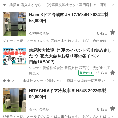
★ご挨拶★ 購入するなら、【冷蔵庫洗濯機セット専門店】で、間違い
なし！！ 販売セット台数年間 3000台販売実績 新生活をお迎えする 学
東京
練馬区
豊島園駅
キッチン家電
商品
Haier 3ドア冷蔵庫 JR-CVM34B 2024年製
生 社会人 初同棲 単身赴任の方に、大好評のセットになっておりま
55,000円
す。 【階段運...
石神井公園駅
8月2日
ジモティー便、メールでのご対応は出来かねます。 お問い合わせは店
舗にお電話にてよろしくお願いします。 ご不便をおかけして申し訳ご
東京
練馬区
石神井公園駅
キッチン家電
店舗
未経験大歓迎《* 夏のイベント沢山集めまし
ざいません。 ■ご来店の前に在庫の確認をお願い致します。 ■お問い
た *》花火大会やお祭り等の各イベン…
合わせ番号 10040...
日給10,500円
シンテイ警備株式会社 新宿支社 武蔵関・光が丘・江古田(18)エリア/A3203200140
7月23日
提携サイト
練馬区
◆ ◆ ／／ 未経験スタート9割以上！ 経験や知識は一切不要で始
めやすい♪ シフトの強制もないですし 自分のペースで働くことも
東京
練馬区
警備員
HITACHI 6ドア冷蔵庫 R-H54S 2022年製
できるので 続けやすい♪働きやすい♪ ＼＼ 『シフトが削られた…』
99,000円
『思うように稼...
石神井公園駅
8月2日
ジモティー便、メールでのご対応は出来かねます。 お問い合わせは店