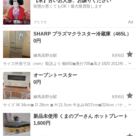
【求】古いお人形、お譲りください
え！ 解決して応募前に不安を払拭してください☆彡
状態が悪くてもOK！最大限買取します
―――――――――――――――...
Ad
プリフラ
SHARP プラズマクラスター冷蔵庫（465L）
0円
練馬高野台駅
8月6日
サイズ外形寸法（mm）取説より 幅650✖️奥行705✖️高さ1820 2012年度
製プラズマクラスター大型冷蔵庫 冷蔵庫、冷凍室、野菜室、製氷室、
東京
練馬区
練馬高野台駅
キッチン家電
オーブントースター
問題なく使えますが、 冷蔵庫ポケットに一部ヒビ、冷凍室壁面にエク
0円
ボがありま...
練馬高野台駅
8月6日
サイズ W 34cm✖️ D 29cm ✖️ H 21.5cm 中あみW27cm✖️D24cm パナソ
ニック2023年製 奥行きも横幅も十分あり 火力は強いです。 中のアル
東京
練馬区
練馬高野台駅
キッチン家電
新品未使用 くまのプーさん ホットプレート
ミトレイはありません。 返事に数日掛かる...
1,600円