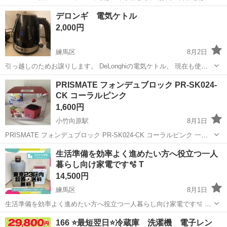
舗にお電話にてよろしくお願いします。 ご不便をおかけして申し訳ご
東京
練馬区
石神井公園駅
キッチン家電
デロンギ 電気ケトル
ざいません。 ■ご来店の前に在庫の確認をお願い致します。 ■お問い
2,000円
合わせ番号 10040...
練馬区
8月2日
引っ越しのためお譲りします。 DeLonghiの電気ケトル、 現在も使用
しており、問題なく使用することが出来ます。 自宅付近まで取りに来
東京
練馬区
キッチン家電
電気ケトル
PRISMATE フォンデュブロック PR-SK024-
ていただける方限定でお願い致します。 今回、引っ越しに伴い、家具
CK コーラルピンク
家電多数出品しておりま...
1,600円
小竹向原駅
8月1日
PRISMATE フォンデュブロック PR-SK024-CK コーラルピンク 一度
使用し、その後保存していた為出品します。 箱に少し跡がありますが
東京
練馬区
小竹向原駅
キッチン家電
フォンデュ
生活準備を効率よく進めたい方へ役立つ一人
綺麗な状態です。 よろしくお願いします。
暮らし向け家電です🫧 T
14,500円
練馬区
8月1日
生活準備を効率よく進めたい方へ役立つ一人暮らし向け家電です🫧 T
冷蔵庫、洗濯機の2点セット販売になります！ 中古品とは思えないレ
東京
練馬区
キッチン家電
YWMA
166 ⭐️最短翌日⭐️冷蔵庫 洗濯機 電子レン
ベルの綺麗な商品のみをお送り致します！ ※表示価格がセット価格で