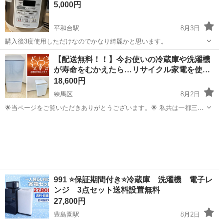
5,000円
平和台駅
8月3日
購入後3度使用しただけなのでかなり綺麗かと思います。
東京
練馬区
平和台駅
キッチン家電
IRIS
【配送無料！！】今お使いの冷蔵庫や洗濯機
が寿命をむかえたら…リサイクル家電を使…
18,600円
練馬区
8月2日
🌟当ページをご覧いただきありがとうございます。🌟 私共は一都三県
に向けた中古家電販売を行っております😊 当社の製品は30日間保証と
東京
練馬区
キッチン家電
取り付け
点検・クリーニングを行っており、万全の状態でお使いいただけま
す！ 配送も23区内無料...
991 ⭐️保証期間付き⭐️冷蔵庫 洗濯機 電子レ
ンジ 3点セット送料設置無料
27,800円
豊島園駅
8月2日