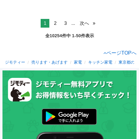
1
2
3
...
次へ
全10254件中 1-50件表示
ページTOPへ
ジモティー
売ります・あげます
家電
キッチン家電
東京都のキ