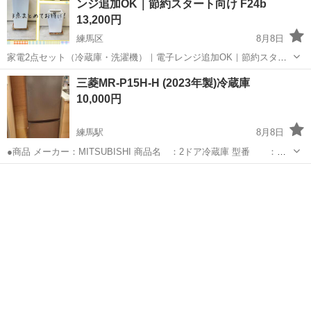
ンジ追加OK｜節約スタート向け F24b
13,200円
練馬区
8月8日
家電2点セット（冷蔵庫・洗濯機）｜電子レンジ追加OK｜節約スター
ト向け F24b ※表示価格はセット価格ではありません、自社配送サー
東京
練馬区
キッチン家電
AQR
三菱MR-P15H-H (2023年製)冷蔵庫
ビス利用が可能な最低合計商品価格になります。 更に小家電が欲しい
10,000円
場合も承りますのでお...
練馬駅
8月8日
●商品 メーカー：MITSUBISHI 商品名 ：2ドア冷蔵庫 型番 ：
MR-P15H-H 年式 ：2023年製 サイズ 幅 :480mm 奥行
東京
練馬区
練馬駅
キッチン家電
き :595mm 高さ :1213mm 動作確認済み 簡易...