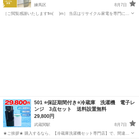
練馬区
8月7日
［ご閲覧感謝いたします❗m(_ _)m］ 当店はリサイクル家電を専門に販
売しております😁 ⭕除菌クリーニング・点検はもちろん行っておりま
東京
練馬区
キッチン家電
商品
す！ ⭕破格の30日間の保証もついてきます！一部地域では送料も無料
です！ ...
501 ⭐️保証期間付き⭐️冷蔵庫 洗濯機 電子レ
ンジ 3点セット 送料設置無料
29,800円
武蔵関駅
8月7日
★ご挨拶★ 購入するなら、【冷蔵庫洗濯機セット専門店】で、間違い