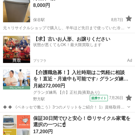
8,000円
時】8月...
保谷駅
8月7日
元々リサイクルショップで購入し、半年ほど先日まで使っていた冷凍
専用庫ですが、家庭環境が変わり、使用しなくなりましたので、使っ
東京
練馬区
保谷駅
キッチン家電
【求】古いお人形、お譲りください
てくださる方にお譲りします。 肉や野菜や魚をいれていました。の
状態が悪くてもOK！最大限買取します
で、特有のにおいがありますが、冷...
Ad
プリフラ
【介護職急募！】入社時期はご気軽に相談
を！直近・月途中も可能です♪ グランダ練…
月給272,000円
グランダ練馬 【介】正社員(夜勤あり)
7月26日
提携サイト
野方駅
◆ ◆ 《ベネッセで働こう》3つのメリットをご紹介！ 1）資格取得支
援制度＆受験・研修費の実費負担あり！(規定あり) 2）着実にキャリア
東京
練馬区
野方駅
介護
保証30日間でひと安心！😍リサイクル家電を
を磨けるでステップアップフィールドが充実！ 3）他社講座も受講
選択の一つに☝
OK！ 《入社後サポ...
17,200円