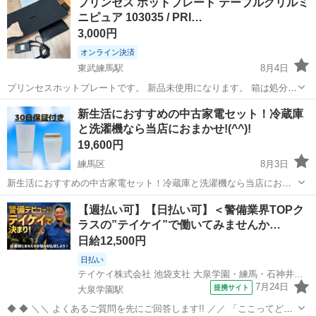
プリンセス ホットプレート テーブルグリルミ
ニピュア 103035 / PRI…
3,000円
オンライン決済
東武練馬駅
8月4日
プリンセスホットプレートです。 新品未使用になります。 箱は処分し
てまいました。 色はブラックです。 ●電源：１００Ｖ・消費電力１0
東京
練馬区
東武練馬駅
キッチン家電
プリンセス
新生活におすすめの中古家電セット！冷蔵庫
００Ｗ（５０／６０Ｈｚ） ●コード長：約２m ●温度調節範囲：８０〜
と洗濯機なら当店におまかせ!(^^)!
２５０℃ ●付属品：台...
19,600円
練馬区
8月3日
新生活におすすめの中古家電セット！冷蔵庫と洗濯機なら当店におま
かせ!(^^)! 冷蔵庫・洗濯機・電子レンジ・炊飯器・掃除機・トースタ
東京
練馬区
キッチン家電
AQW
【週払い可】【日払い可】＜警備業界TOPク
ー・ケトルの中から欲しい家電を1点お選び下さい。 ※表示価格はセ
ラスの”テイケイ”で働いてみませんか…
ット価格ではありませ...
日給12,500円
日払い
テイケイ株式会社 池袋支社 大泉学園・練馬・石神井公園エリア(2)
7月24日
提携サイト
大泉学園駅
◆ ◆ ＼＼ よくあるご質問を先にご回答します!! ／／ 「ここってどう