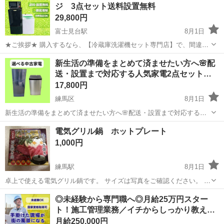
ジ 3点セット送料設置無料
はありません、配...
29,800円
富士見台駅
8月1日
★ご挨拶★ 購入するなら、【冷蔵庫洗濯機セット専門店】で、間違い
なし！！ 販売セット台数年間 3000台販売実績 新生活をお迎えする 学
東京
練馬区
富士見台駅
キッチン家電
商品
新生活の準備をまとめて済ませたい方へ🌸配
生 社会人 初同棲 単身赴任の方に、大好評のセットになっておりま
送・設置まで対応する人気家電2点セット…
す。 【階段運...
17,800円
練馬区
8月1日
新生活の準備をまとめて済ませたい方へ🌸配送・設置まで対応する人
気家電2点セット T ※表示価格はセット価格ではありません、自社配
東京
練馬区
キッチン家電
SHARP
電気グリル鍋 ホットプレート
送サービス利用が可能な最低合計商品価格になります。 更に小家電が
1,000円
欲しい場合も承りますので...
練馬駅
8月1日
卓上で使える電気グリル鍋です。 サイズは写真をご確認ください。 土
日か平日の20時以降で受け渡しできる方を探しています。よろしくお
東京
練馬区
練馬駅
キッチン家電
◎未経験から専門職へ◎月給25万円スター
願いします。
ト！施工管理業務／イチからしっかり教え…
月給250,000円