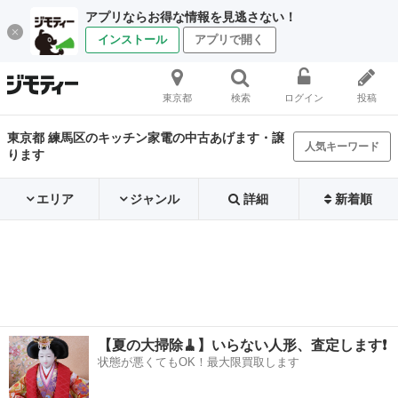
アプリならお得な情報を見逃さない！
インストール
アプリで開く
東京都
検索
ログイン
投稿
東京都 練馬区のキッチン家電の中古あげます・譲
人気キーワード
ります
エリア
ジャンル
詳細
新着順
【夏の大掃除🧹】いらない人形、査定します❗️
状態が悪くてもOK！最大限買取します