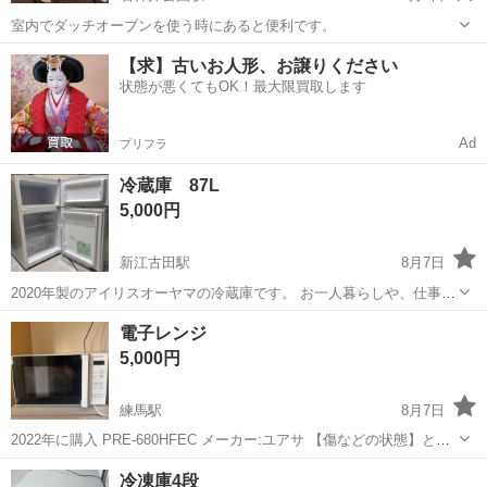
室内でダッチオーブンを使う時にあると便利です。
東京
練馬区
石神井公園駅
キッチン家電
【求】古いお人形、お譲りください
状態が悪くてもOK！最大限買取します
Ad
プリフラ
冷蔵庫 87L
5,000円
新江古田駅
8月7日
2020年製のアイリスオーヤマの冷蔵庫です。 お一人暮らしや、仕事部
屋のサブ冷蔵庫にぜひご利用ください。 動作確認済み、汚れもなく美
東京
練馬区
新江古田駅
キッチン家電
電子レンジ
品で問題なくお使いになられます。 温度調節可能7段階 冷凍庫（上
5,000円
部）26L 冷蔵庫（下...
練馬駅
8月7日
2022年に購入 PRE-680HFEC メーカー:ユアサ 【傷などの状態】とく
に目立った傷はありません。 【アピールポイント】状態はいいのでま
東京
練馬区
練馬駅
キッチン家電
冷凍庫4段
だまだ使えます！ 【希望取引場所】ヴェルステージ練馬 【希望取引日