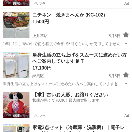
Ad
プリフラ
ニチネン 焼きまへんか (KC-102)
1,500円
上井草駅
8月8日
1年に1回、家の中で使う程度で全部で3回ぐらいしか使用してません。
使用感はあるので、写真ご確認ください。 ◆初回問い合わせの際はテ
東京
練馬区
上井草駅
キッチン家電
単身生活の立ち上げをスムーズに進めたい方
ンプレート文のみだけでなく、日時、場所の希望を添えてご連絡くだ
へご案内しています🪴 T
さい。 ◆検討するならするで...
17,100円
練馬区
8月8日
単身生活の立ち上げをスムーズに進めたい方へご案内しています🪴 T
冷蔵庫、洗濯機、電子レンジの1～3点セット販売になります！ 中古品
東京
練馬区
キッチン家電
IRSN
【求】古いお人形、お譲りください
とは思えないレベルの綺麗な商品のみをお送り致します！ 国内メーカ
状態が悪くてもOK！最大限買取します
ー、海外メーカーの...
Ad
プリフラ
家電2点セット（冷蔵庫・洗濯機）｜電子レ