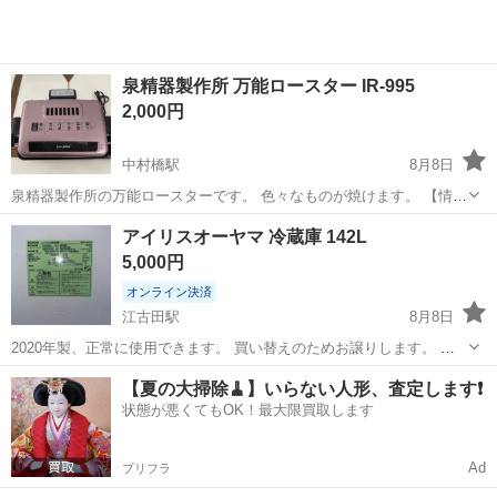
泉精器製作所 万能ロースター IR-995
2,000円
中村橋駅
8月8日
泉精器製作所の万能ロースターです。 色々なものが焼けます。 【情
報】 型番：IR-995 カラー：ピンク 【状態】 使用回数少なめ、全体的
東京
練馬区
中村橋駅
キッチン家電
アイリスオーヤマ 冷蔵庫 142L
にきれいですが、使用に伴う落ちない汚れがあります。 ⭐︎できる限り
5,000円
の清掃済み⭐︎ 【...
オンライン決済
江古田駅
8月8日
2020年製、正常に使用できます。 買い替えのためお譲りします。 質
問や追加の写真が必要な場合はお気軽に聞いていただければと思いま
東京
練馬区
江古田駅
キッチン家電
【夏の大掃除🧹】いらない人形、査定します❗️
す。 また、アパートの3階ですので、運び出しにはご協力していただ
状態が悪くてもOK！最大限買取します
きたいです。 また、中古...
Ad
プリフラ