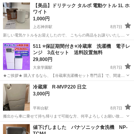
なし！！ 販売セット台数年間 3000台販売実績 新生活をお迎えする 学
東京
練馬区
武蔵関駅
キッチン家電
商品
【美品】ドリテック タルボ 電動ケトル 1L ホ
生 社会人 初同棲 単身赴任の方に、大好評のセットになっておりま
ワイト
す。 【階段運...
1,000円
上石神井駅
8月7日
新しい電気ケトルをお迎えしたので、 こちらの商品をお譲りいたしま
す♪ ブランド：ドリテック(dretec) 材質 樹脂/プラスチック製 電圧：
東京
練馬区
上石神井駅
キッチン家電
511 ⭐️保証期間付き⭐️冷蔵庫 洗濯機 電子レ
100 ボルト ワット数：900 W 商品の重量:：970 g カラー：ホワイト...
ンジ 3点セット 送料設置無料
29,800円
大泉学園駅
8月7日
★ご挨拶★ 購入するなら、【冷蔵庫洗濯機セット専門店】で、間違い
なし！！ 販売セット台数年間 3000台販売実績 新生活をお迎えする 学
東京
練馬区
大泉学園駅
キッチン家電
商品
冷蔵庫 R-MVP220 日立
生 社会人 初同棲 単身赴任の方に、大好評のセットになっておりま
3,000円
す。 【階段運...
平和台駅
8月7日
搬出から車に乗せて持ち帰りまで可能な方、何卒よろしくお願い致し
ます。 先日まで使用してた物で、難はありません。
東京
練馬区
平和台駅
キッチン家電
た物
値下げしました パナソニック食洗機 NP-
TCM4