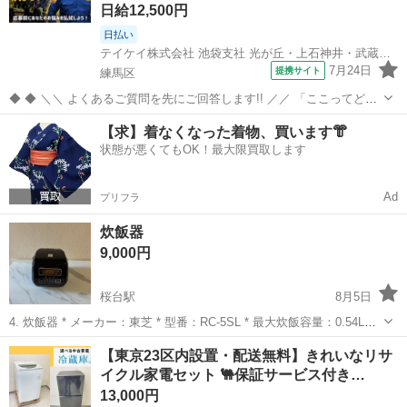
日給12,500円
日払い
テイケイ株式会社 池袋支社 光が丘・上石神井・武蔵関エリア(2)
7月24日
提携サイト
練馬区
◆ ◆ ＼＼ よくあるご質問を先にご回答します!! ／／ 「ここってどう
なの？」「これってどうなの？」 そんな素朴な疑問を"先出し"でお答
東京
練馬区
警備員
【求】着なくなった着物、買います👘
え！ 解決して応募前に不安を払拭してください☆彡
状態が悪くてもOK！最大限買取します
―――――――――――――――...
Ad
プリフラ
炊飯器
9,000円
桜台駅
8月5日
4. 炊飯器 * メーカー：東芝 * 型番：RC-5SL * 最大炊飯容量：0.54L（3
合炊き）
東京
練馬区
桜台駅
キッチン家電
東芝
【東京23区内設置・配送無料】きれいなリサ
イクル家電セット 🐫保証サービス付き…
13,000円