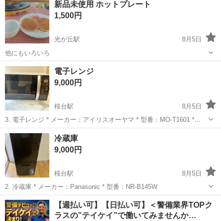
新品未使用 ホットプレート
💰 ※表示価格がセット価格ではありません、お問い合わせの際は最後
1,500円
までご一読くださ...
光が丘駅
8月5日
他にもいろいろ
東京
練馬区
光が丘駅
キッチン家電
新品
電子レンジ
9,000円
桜台駅
8月5日
3. 電子レンジ * メーカー：アイリスオーヤマ * 型番：MO-T1601 *
2018年製
東京
練馬区
桜台駅
キッチン家電
東芝
冷蔵庫
9,000円
桜台駅
8月5日
2. 冷蔵庫 * メーカー：Panasonic * 型番：NR-B145W
東京
練馬区
桜台駅
キッチン家電
Panasonic
【週払い可】【日払い可】＜警備業界TOPク
ラスの”テイケイ”で働いてみませんか…