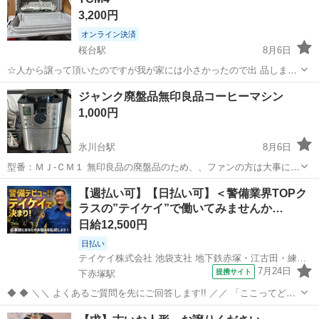
3,200円
オンライン決済
桜台駅
8月6日
☆人から譲って頂いたのですが我が家には小さかったので出 品しまし
た。 故障や修理などなくまだまだ綺麗で問題なく使えます。 ※引き取
東京
練馬区
桜台駅
キッチン家電
ジャンク廃盤品無印良品コーヒーマシン
りに来て頂ける方限定です。 取扱説明書はありません。 ・サイズ 横
1,000円
47x縦46x奥...
氷川台駅
8月6日
型番：ＭＪ‐ＣＭ１ 無印良品の廃盤品のため、、ファンの方は大事にし
てくださると思い今回出品いたしました。 修理しても直るのかは不明
東京
練馬区
氷川台駅
キッチン家電
廃盤
【週払い可】【日払い可】＜警備業界TOPク
ですので、それでもよろしければお譲りいたします。 また、動きます
ラスの”テイケイ”で働いてみませんか…
が以下の不良があります。 ...
日給12,500円
日払い
テイケイ株式会社 池袋支社 地下鉄赤塚・江古田・練馬高野台エリア(2)
7月24日
提携サイト
下赤塚駅
◆ ◆ ＼＼ よくあるご質問を先にご回答します!! ／／ 「ここってどう
なの？」「これってどうなの？」 そんな素朴な疑問を"先出し"でお答
東京
練馬区
下赤塚駅
警備員