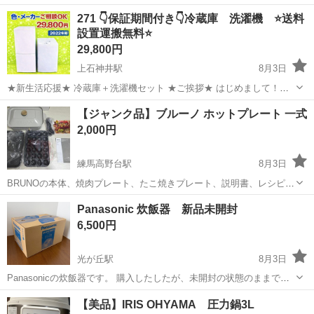
なの？」「これってどうなの？」 そんな素朴な疑問を"先出し"でお答
東京
練馬区
大泉学園駅
警備員
271 👇保証期間付き👇冷蔵庫 洗濯機 ⭐️送料
え！ 解決して応募前に不安を払拭してください☆彡
設置運搬無料⭐️
―――――――――――――――...
29,800円
上石神井駅
8月3日
★新生活応援★ 冷蔵庫＋洗濯機セット ★ご挨拶★ はじめまして！
【冷蔵庫・洗濯機セット専門店】です！ 年間 3000台以上販売実績 の
東京
練馬区
上石神井駅
キッチン家電
セット
【ジャンク品】ブルーノ ホットプレート 一式
ある人気セットです。 新生活を始める ・学生さん ・社会人 ・単身赴
2,000円
任 ・カッ...
練馬高野台駅
8月3日
BRUNOの本体、焼肉プレート、たこ焼きプレート、説明書、レシピ
本、ヘラの一式です。 ※プレートのみ‪のお譲りはいたしません。 1度
東京
練馬区
練馬高野台駅
キッチン家電
ブルーノ
Panasonic 炊飯器 新品未開封
しか使用しておりませんが、プレートが温まらない故障のため 修理が
6,500円
必要なものとなります。 ...
光が丘駅
8月3日
Panasonicの炊飯器です。 購入したしたが、未開封の状態のままで
す。 不要品のため格安にてお譲りいたします。
東京
練馬区
光が丘駅
キッチン家電
Panasonic
【美品】IRIS OHYAMA 圧力鍋3L