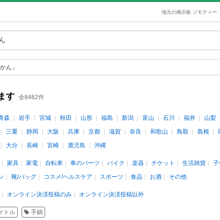
地元の掲示板 ジモティー
かん」
ます
全8462件
青森
岩手
宮城
秋田
山形
福島
新潟
富山
石川
福井
山梨
三重
静岡
大阪
兵庫
京都
滋賀
奈良
和歌山
鳥取
島根
大分
長崎
宮崎
鹿児島
沖縄
家具
家電
自転車
車のパーツ
バイク
楽器
チケット
生活雑貨
子
ン
靴/バッグ
コスメ/ヘルスケア
スポーツ
食品
お酒
その他
オンライン決済投稿のみ
オンライン決済投稿以外
ケトル
手鍋