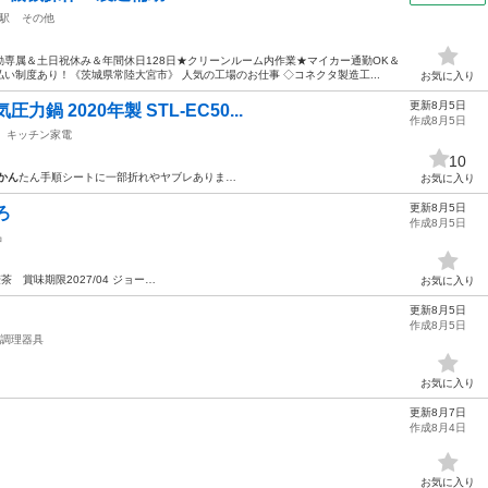
駅
その他
専属＆土日祝休み＆年間休日128日★クリーンルーム内作業★マイカー通勤OK＆
い制度あり！《茨城県常陸大宮市》 人気の工場のお仕事 ◇コネクタ製造工...
お気に入り
更新8月5日
鍋 2020年製 STL-EC50...
作成8月5日
キッチン家電
10
かん
たん手順シートに一部折れやヤブレありま…
お気に入り
更新8月5日
ろ
作成8月5日
品
茶 賞味期限2027/04 ジョー…
お気に入り
更新8月5日
作成8月5日
調理器具
お気に入り
更新8月7日
作成8月4日
お気に入り