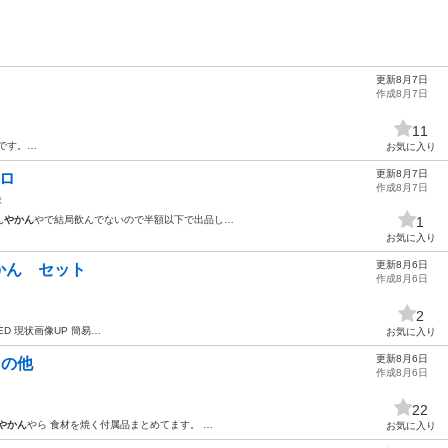
更新8月7日
作成8月7日
11
です。…
お気に入り
更新8月7日
ロ
作成8月7日
球
ん
やかん
やで結局飲んでないので半額以下で出品し…
1
お気に入り
更新8月6日
かん セット
作成8月6日
2
ED 現状画像UP 簡易…
お気に入り
更新8月6日
その他
作成8月6日
22
やかん
やら 食材を焼く付属品まとめてます。 …
お気に入り