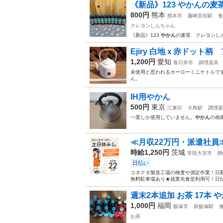
《新品》123 やかんの麦茶
800円
熊本
熊本市
藤崎宮前駅
食
クレヨンしんちゃん
《新品》123
やかん
の麦茶 クレヨンしん
Ejiry 白地ｘ赤ドット柄
1,200円
愛知
春日井市
調理器具
未使用と思われるホーローミニケトルで
ん。
IH用やかん
500円
東京
江東区
大島駅
調理器
一度しか使用していません。
やかん
の画
≪月収22万円・派遣社員
時給1,250円
茨城
常陸大宮市
静
日払い
コネクタ製造工場の検査や測定作業！日勤
無料駐車場あり★就業先食堂利用可！日払
週末2本追加 お茶 17本 
1,000円
福岡
飯塚市
新飯塚駅
お茶