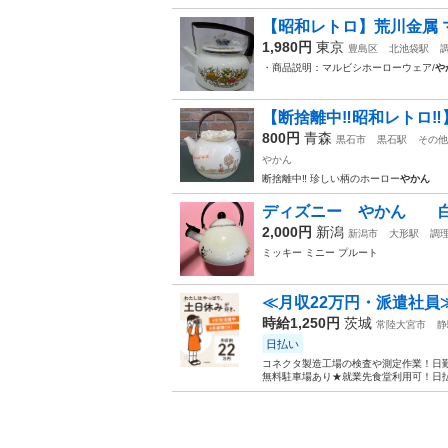
【昭和レトロ】荒川金属 マ
1,980円
東京
豊島区
北池袋駅
・商品説明：マルビシホーローウェア/
や
【断捨離中‼️昭和レトロ
800円
青森
黒石市
黒石駅
その他
やかん
断捨離中‼️ 珍しい柄のホーロー
やかん
ディズニー やかん 
2,000円
新潟
新潟市
大形駅
調
ミッキー ミニー プルート
≪月収22万円・派遣社員
時給1,250円
茨城
常陸大宮市
静
日払い
コネクタ製造工場の検査や測定作業！日勤
無料駐車場あり★就業先食堂利用可！日払