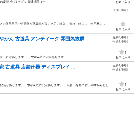
の麦茶 全て5本ずつ 賞味期限は全…
お気に入り
作成8月6日
ャンプなどの使用目的で密閉型が熱効率が良いと思い購入。 焦げ、錆なし。使用歴なし。
お気に入り
更新8月6日
鉄やかん 古道具 アンティーク 雰囲気抜群
作成8月6日
1
切… れがあります。 ・
やかん
底に穴があります。…
お気に入り
更新8月6日
家 古道具 店舗什器 ディスプレイ ...
作成8月6日
1
 変色があります。・
やかん
底に穴があります。… 風合いを持つ古い銅
やかん
とし
お気に入り