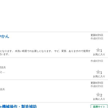
更新8月5日
やかん
作成8月5日
1
製になります。 水洗い程度でのお渡しになります。 サビ、変形、ありますので使用す
思います。
お気に入り
作成8月5日
理器具
プと…
1
お気に入り
更新8月5日
作成8月5日
器具
2
お気に入り
≫機械操作・製造補助
提携サイト