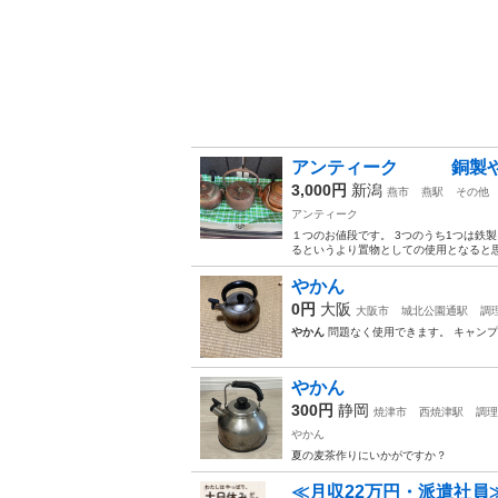
アンティーク 銅製
3,000円
新潟
燕市
燕駅
その他
アンティーク
１つのお値段です。 3つのうち1つは鉄
るというより置物としての使用となると
やかん
0円
大阪
大阪市
城北公園通駅
調
やかん
問題なく使用できます。 キャン
やかん
300円
静岡
焼津市
西焼津駅
調理
やかん
夏の麦茶作りにいかがですか？
≪月収22万円・派遣社員