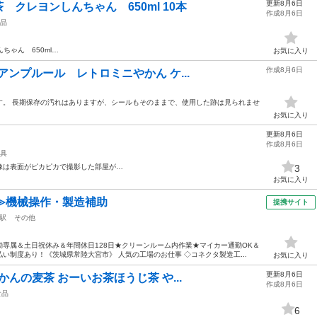
更新8月6日
 クレヨンしんちゃん 650ml 10本
作成8月6日
品
ちゃん 650ml…
お気に入り
作成8月6日
 アンプルール レトロミニやかん ケ...
す。 長期保存の汚れはありますが、シールもそのままで、使用した跡は見られませ
お気に入り
更新8月6日
作成8月6日
具
像は表面がピカピカで撮影した部屋が…
3
お気に入り
≫機械操作・製造補助
提携サイト
駅
その他
専属＆土日祝休み＆年間休日128日★クリーンルーム内作業★マイカー通勤OK＆
い制度あり！《茨城県常陸大宮市》 人気の工場のお仕事 ◇コネクタ製造工...
お気に入り
更新8月6日
やかんの麦茶 おーいお茶ほうじ茶 や...
作成8月6日
食品
6