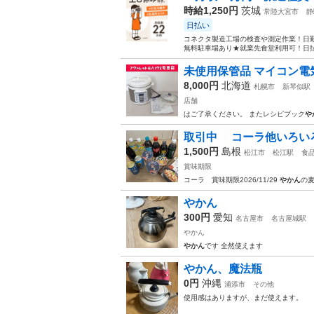
時給1,250円
茨城
常陸大宮市
静
日払い
コネクタ製造工場の検査や測定作業！日勤
無料駐車場あり★就業先食堂利用可！日払
未使用保管品 マイコン電気圧力
8,000円
北海道
札幌市
新琴似駅
店舗
はご了承ください。 またレシピブック
や
取引中 コーラ他いろい
1,500円
島根
松江市
松江駅
食
賞味期限
コーラ 賞味期限2026/11/29
やかん
の麦
やかん
300円
愛知
名古屋市
名古屋城駅
やかん
やかん
です 全然使えます
やかん、魔法瓶
0円
沖縄
浦添市
その他
使用感はありますが、まだ使えます。