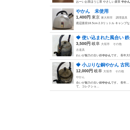
おーいお茶ほうじ茶 やさしい麦茶
やかん
やかん 未使用
1,400円
東京
東大和市
調理器具
底辺直径18.5cm 2.3リットル キ
🍓 使い込まれた風合い 
3,500円
岐阜
大垣市
その他
古道具
わいが魅力の古い鉄
やかん
です。 長年大
🍓 小ぶりな銅やかん 古民
12,000円
岐阜
大垣市
その他
やかん
合いが魅力の古い銅
やかん
です。 長年…
て、コレクショ…