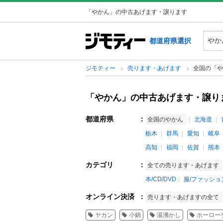
「やかん」の中古あげます・譲ります
都道府県選択
ジモティー
売ります・あげます
全国の「や
「やかん」の中古あげます・譲り
都道府県
：
全国のやかん
北海道
栃木
群馬
愛知
岐阜
高知
福岡
佐賀
熊本
カテゴリ
：
全ての売ります・あげます
本/CD/DVD
服/ファッショ
オンライン決済
：
売ります・あげますの全て
ヤカン
小鍋
湯沸かし
ホーロー