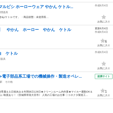
作成8月4日
ルビシ ホーローウェア やかん ケトル...
調理器具
かん
/ケトルです。 ・商品状態：未使用長…
お気に入り
更新8月4日
‼️】 やかん ホーロー やかん ケトル
作成8月4日
6
お気に入り
作成8月4日
白 ケトル
理器具
お気に入り
≫電子部品系工場での機械操作・製造オペレ...
提携サイト
駅
その他
1
専属＆土日祝休み＆年間休日128日★クリーンルーム内作業★マイカー通勤OK＆
い制度あり！《茨城県常陸大宮市》 人気の工場のお仕事 ◇コネクタ製造工...
お気に入り