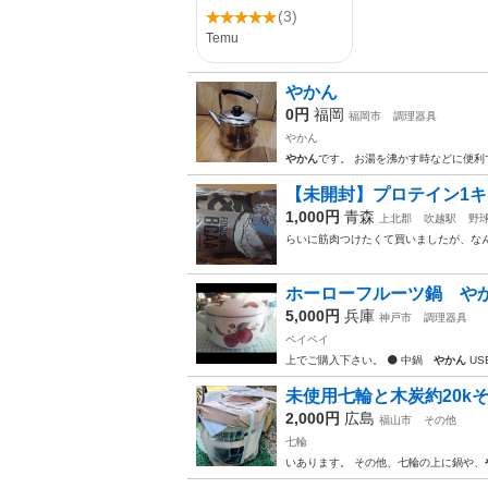
やかん
0円
福岡
福岡市
調理器具
やかん
やかん
です。 お湯を沸かす時などに便利
【未開封】プロテイン1キ
1,000円
青森
上北郡
吹越駅
野
らいに筋肉つけたくて買いましたが、な
ホーローフルーツ鍋 や
5,000円
兵庫
神戸市
調理器具
ペイペイ
上でご購入下さい。 ⚫️ 中鍋
やかん
US
未使用七輪と木炭約20k
2,000円
広島
福山市
その他
七輪
いあります。 その他、七輪の上に鍋や、